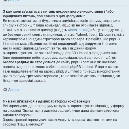
Догори
З ким мені зв'язатись з питань некоректного використання і / або
юридичних питань, пов'язаних з цим форумом?
Ви можете зв'язатися з будь-яким з адміністраторів форуму, вказаних в
списку на сторінці "Наша команда". Якщо ви не отримаєте відповіді,
зв'яжіться з власником домену (введіть
whois lookup
) або, у випадку, якщо
це безкоштовний сервіс (наприклад, chat.ru, Yahoo!, free.fr, f2s.com і т. п.), з
керівництвом або адміністратором цього сервера. Врахуйте, що phpBB
Limited
не має абсолютно ніякої юрисдикції над форумом
і не може
нести ніякої відповідальності за те, ким і як даний форум
використовується. Не звертайтесь до phpBB Limited з юридичних питань
(про припинення роботи форуму, відповідальності за нього і т. д.), які
безпосередньо не стосуються
до сайту phpBB.com або які частково
належать до програмного забезпечення phpBB Limited. Якщо ж ви все-
таки надішлете email на адресу phpBB Limited з приводу використання
цього форуму
третьою стороною
, то не чекайте детальної відповіді чи
будь-якої відповіді взагалі.
Догори
Як мені зв'язатися з адміністратором конференції?
Всі користувачі даного форуму можуть використовувати відповідну форму
на сторінці "Зв'язатися з адміністрацією", якщо дана функція включена
адміністратором.
Зареєстровані користувачі також можуть скористатися контактами на
сторінці "Наша команда".