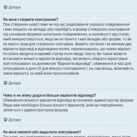
Догори
Як мені створити опитування?
При створенні нової теми чи під час редагування першого повідомлення
теми клацніть на вкладці або перейдіть в форму
Створити опитування
під основною формою написання повідомлення, в залежності від стилю,
який використовується; якщо ви не бачите такої вкладки або форми, то ви
не маєте прав для створення опитувань. Вкажіть питання і як мінімум два
варіанти відповіді в відповідних полях, переконавшись, що кожен варіант
потрібно вводити в окремій стрічці поля вводу тексту. Ви також можете
встановити кількість варіантів відповіді, які можуть обирати користувачі
при голосуванні за допомогою "Варіантів відповіді", обмеження в часі для
голосування в днях (0 для вічного голосування) і, на сам кінець, можливість
зміни варіанту, за який вони проголосували.
Догори
Чому я не можу додати більше варіантів відповіді?
Обмеження кількості варіантів відповіді встановлює адміністратор форуму.
Якщо вам необхідна більша кількості варіантів, аніж це передбачено,
зв'яжіться з адміністратором форуму.
Догори
Як мені змінити або видалити опитування?