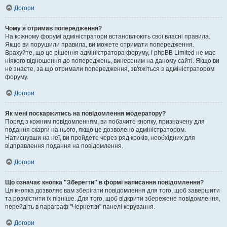
Догори
Чому я отримав попередження?
На кожному форумі адміністратори встановлюють свої власні правила.
Якщо ви порушили правила, ви можете отримати попередження.
Врахуйте, що це рішення адміністратора форуму, і phpBB Limited не має
ніякого відношення до попереджень, винесеним на даному сайті. Якщо ви
не знаєте, за що отримали попередження, зв'яжіться з адміністратором
форуму.
Догори
Як мені поскаржитись на повідомлення модератору?
Поряд з кожним повідомленням, ви побачите кнопку, призначену для
подання скарги на нього, якщо це дозволено адміністратором.
Натиснувши на неї, ви пройдете через ряд кроків, необхідних для
відправлення подання на повідомлення.
Догори
Що означає кнопка "Зберегти" в формі написання повідомлення?
Ця кнопка дозволяє вам зберігати повідомлення для того, щоб завершити
та розмістити їх пізніше. Для того, щоб відкрити збережене повідомлення,
перейдіть в параграф "Чернетки" панелі керування.
Догори