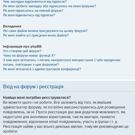
Чим закладки відрізняються від підписок?
Як мені зробити закладку або підписатись на певні форуми?
Як мені підписатись на певний форум?
Як мені відмовитись від підписки?
Вкладення
Які саме файли можна приєднувати на цьому форумі?
Як мені знайти усі приєднані мною файли?
Інформація про phpBB
Хто створив цей форум?
Чому на форумі немає функції X?
З ким мені зв'язатись з питань некоректного використання і / або юридичних
питань, пов'язаних з цим форумом?
Як мені зв'язатися з адміністратором конференції?
Вхід на форум і реєстрація
Навіщо мені потрібно реєструватися?
Ви можете цього і не робити. Все залежить від того, як вирішив
адміністратор форуму, чи потрібно вам реєструватись для розміщення
повідомлень, чи ні. Проте реєстрація дає вам додаткові можливості, які
недоступні для анонімних користувачів, такі як аватари, приватні
повідомлення, відсилання email-повідомлень, участь в групах і т. д.
Реєстрація займе у вас всього декілька хвилин, тому ми рекомендуємо це
зробити.