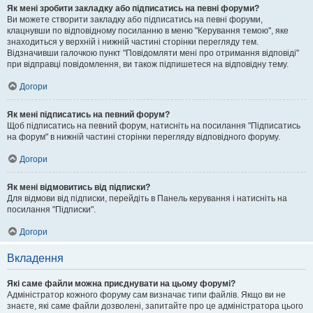
Як мені зробити закладку або підписатись на певні форуми?
Ви можете створити закладку або підписатись на певні форуми,
клацнувши по відповідному посиланню в меню "Керування темою", яке
знаходиться у верхній і нижній частині сторінки перегляду тем.
Відзначивши галочкою пункт "Повідомляти мені про отримання відповіді"
при відправці повідомлення, ви також підпишетеся на відповідну тему.
Догори
Як мені підписатись на певний форум?
Щоб підписатись на певний форум, натисніть на посилання "Підписатись
на форум" в нижній частині сторінки перегляду відповідного форуму.
Догори
Як мені відмовитись від підписки?
Для відмови від підписки, перейдіть в Панель керування і натисніть на
посилання "Підписки".
Догори
Вкладення
Які саме файли можна приєднувати на цьому форумі?
Адміністратор кожного форуму сам визначає типи файлів. Якщо ви не
знаєте, які саме файли дозволені, запитайте про це адміністратора цього