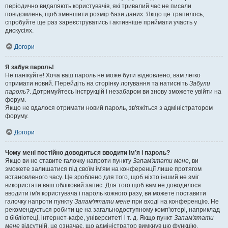
періодично видаляють користувачів, які тривалий час не писали
повідомлень, щоб зменшити розмір бази даних. Якщо це трапилось,
спробуйте ще раз зареєструватись і активніше приймати участь у
дискусіях.
Догори
Я забув пароль!
Не панікуйте! Хоча ваш пароль не може бути відновлено, вам легко
отримати новий. Перейдіть на сторінку логування та натисніть
Забули
пароль?
. Дотримуйтесь інструкцій і незабаром ви знову зможете увійти на
форум.
Якщо не вдалося отримати новий пароль, зв'яжіться з адміністратором
форуму.
Догори
Чому мені постійно доводиться вводити ім’я і пароль?
Якщо ви не ставите галочку напроти пункту
Запам'ятати мене
, ви
зможете залишатися під своїм ім'ям на конференції лише протягом
встановленого часу. Це зроблено для того, щоб ніхто інший не зміг
використати ваш обліковий запис. Для того щоб вам не доводилося
вводити ім'я користувача і пароль кожного разу, ви можете поставити
галочку напроти пункту
Запам'ятати мене
при вході на конференцію. Не
рекомендується робити це на загальнодоступному комп'ютері, наприклад
в бібліотеці, інтернет-кафе, університеті і т. д. Якщо пункт
Запам'ятати
мене
відсутній, це означає, що адміністратор вимкнув цю функцію.