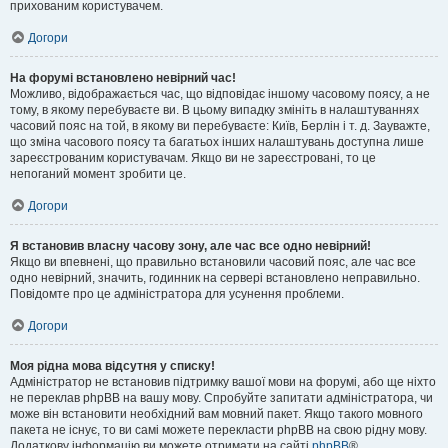
прихованим користувачем.
Догори
На форумі встановлено невірний час!
Можливо, відображається час, що відповідає іншому часовому поясу, а не
тому, в якому перебуваєте ви. В цьому випадку змініть в налаштуваннях
часовий пояс на той, в якому ви перебуваєте: Київ, Берлін і т. д. Зауважте,
що зміна часового поясу та багатьох інших налаштувань доступна лише
зареєстрованим користувачам. Якщо ви не зареєстровані, то це
непоганий момент зробити це.
Догори
Я встановив власну часову зону, але час все одно невірний!
Якщо ви впевнені, що правильно встановили часовий пояс, але час все
одно невірний, значить, годинник на сервері встановлено неправильно.
Повідомте про це адміністратора для усунення проблеми.
Догори
Моя рідна мова відсутня у списку!
Адміністратор не встановив підтримку вашої мови на форумі, або ще ніхто
не переклав phpBB на вашу мову. Спробуйте запитати адміністратора, чи
може він встановити необхідний вам мовний пакет. Якщо такого мовного
пакета не існує, то ви самі можете перекласти phpBB на свою рідну мову.
Додаткову інформацію ви можете отримати на сайті
phpBB
®.