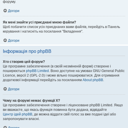
форуму.
Догори
Як мені знайти усі приєднані мною файли?
Щоб побачити список усіх приєднаних вами файлів, перейдіть в Панель
керування і натисніть на посилання "Вкладення".
Догори
Інформація про phpBB
Хто створив цей форум?
Це програмне забезпечення (в своїй незміненій формі) створене і
поширюється
phpBB Limited
. Воно доступне на умовах GNU General Public
Licence, версії 2 (GPL-2.0) і може вільно поширюватися. Для отримання
додаткової інформації перейдіть за посиланням
About phpBB
.
Догори
Чому на форумі немає функції X?
Це програмне забезпечення створене і ліцензоване phpBB Limited. Якщо
ви вважаєте, що якась функція повинна бути додана, відвідайте
Центр ідей phpBB
, де можна віддати свій голос за вже подані ідеї або
запропонувати власні.