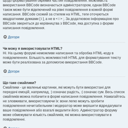
щодо форматування окремих частин повідомлення. Можливість
використання BBCode визначається адміністратором, однак BBCode
також може бути відключений на рівні повідомлення в кожній формі
написання. BBCode схожий за стилем на HTML, теги оточуються
квадратними дужками [ і ], а не в < і > ;. За додатковою інформацією про
BBCode зверніться до керівництва з BBCode, яка доступна з форми
написання повідомлення.
Догори
Чи можу я використовувати HTML?
Ні. На цьому форумі неможливе написання та обробка HTML-коду в
повідомленнях. Більшість можливостей HTML для форматування тексту
може бути реалізована за допомогою використання BBCode.
Догори
Що таке смайлики?
Смайлики - це маленькі картинки, які можуть бути використані для
передачі емоцій, наприклад, :) означає радість, :( означає сум. Весь список
смайликів можна побачити в формі написання повідомлення. Намагайтесь
не зловживати, використовуючи їх: вони легко можуть зробити
повідомлення нечитабельним і модератор може вирішити відредагувати
ваше повідомлення або взагалі видалити його. Адміністратор форуму
може обмежувати кількість смайликів, які можна використовувати в
повідомленні.