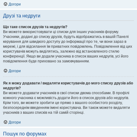
Догори
Друзі та недруги
Що таке список друзів та недругів?
Ви можете використовувати ці списки для інших учасників форуму.
Учасники, додані до списку друзів, будуть відображатись в вашій Панелі
керування для швидкого доступу до інформації про те, чи вони зараз в
мережі, і для відсилання їм приватних повідомлень. Повідомлення від цих
користувачів можуть виділятись, залежно від встановленого стилю
конференції. Якщо ви додали учасника в список ваших недругів, усі його
повідомлення буде приховано за замовчуванням.
Догори
Як я можу додавати / видаляти користувачів до мого списку друзів або
недругів?
Ви можете додавати учасників в свої списки двома способами. В профілі
кожного учасника є можливість додати його в список друзів або недругів.
Крім того, ви можете зробити це прямо з вашого особистого розділу,
безпосереднім введенням імені користувача. Ви також можете видаляти
учасників з ваших списків на тій самій сторінці.
Догори
Пошук по форумах