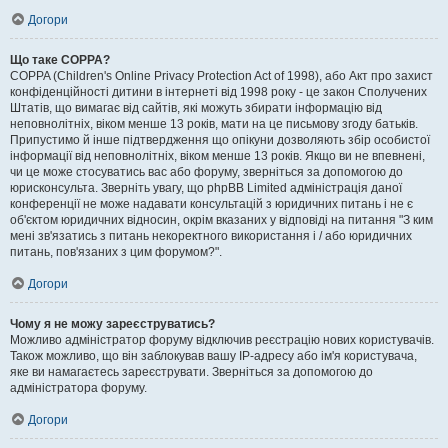
Догори
Що таке COPPA?
COPPA (Children's Online Privacy Protection Act of 1998), або Акт про захист
конфіденційності дитини в інтернеті від 1998 року - це закон Сполучених
Штатів, що вимагає від сайтів, які можуть збирати інформацію від
неповнолітніх, віком менше 13 років, мати на це письмову згоду батьків.
Припустимо й інше підтвердження що опікуни дозволяють збір особистої
інформації від неповнолітніх, віком менше 13 років. Якщо ви не впевнені,
чи це може стосуватись вас або форуму, зверніться за допомогою до
юрисконсульта. Зверніть увагу, що phpBB Limited адміністрація даної
конференції не може надавати консультацій з юридичних питань і не є
об'єктом юридичних відносин, окрім вказаних у відповіді на питання "З ким
мені зв'язатись з питань некоректного використання і / або юридичних
питань, пов'язаних з цим форумом?".
Догори
Чому я не можу зареєструватись?
Можливо адміністратор форуму відключив реєстрацію нових користувачів.
Також можливо, що він заблокував вашу IP-адресу або ім'я користувача,
яке ви намагаєтесь зареєструвати. Зверніться за допомогою до
адміністратора форуму.
Догори