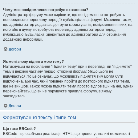
Чому моє повідомлення потребує схвалення?
Адміністратор форуму може вирішити, що повідомлення потребують
попереднього перегляду перед їх публікацією на форумі. Можливо також,
що адміністратор додав вас до групи користувачів, повідомлення яких, на
його або її думку, потребують перегляду адміністратором перед
публікацією. Будь ласка, зверніться до адміністратора для отримання
додаткової інформації.
Догори
Як мені знову підняти мою тему?
Натиснувши на посилання "Підняти тему" при її перегляді, ви "піднімете"
тему в верхню частину першої сторінки форуму. Якщо цього не
відбувається, то це означає, що можливість підняття тим могла бути
відключена, або час, який повинен пройти до повторного підняття теми,
ще не вийшов. Також можна підняти тему, просто відповівши на неї, однак
переконайтесь, що ви не порушуєте правила форуму, в якому
знаходитесь.
Догори
Форматування тексту і типи тем
Що таке BBCode?
BBCode - це особлива реалізація HTML, що пропонує великі можливості