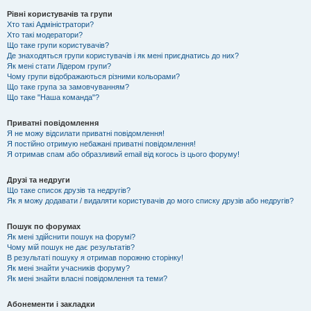
Рівні користувачів та групи
Хто такі Адміністратори?
Хто такі модератори?
Що таке групи користувачів?
Де знаходяться групи користувачів і як мені приєднатись до них?
Як мені стати Лідером групи?
Чому групи відображаються різними кольорами?
Що таке група за замовчуванням?
Що таке "Наша команда"?
Приватні повідомлення
Я не можу відсилати приватні повідомлення!
Я постійно отримую небажані приватні повідомлення!
Я отримав спам або образливий email від когось із цього форуму!
Друзі та недруги
Що таке список друзів та недругів?
Як я можу додавати / видаляти користувачів до мого списку друзів або недругів?
Пошук по форумах
Як мені здійснити пошук на форумі?
Чому мій пошук не дає результатів?
В результаті пошуку я отримав порожню сторінку!
Як мені знайти учасників форуму?
Як мені знайти власні повідомлення та теми?
Абонементи і закладки