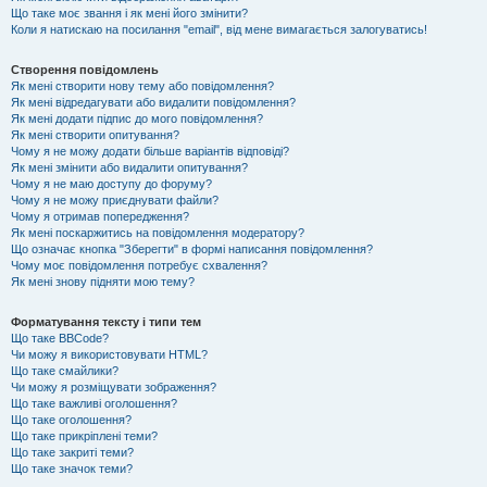
Що таке моє звання і як мені його змінити?
Коли я натискаю на посилання "email", від мене вимагається залогуватись!
Створення повідомлень
Як мені створити нову тему або повідомлення?
Як мені відредагувати або видалити повідомлення?
Як мені додати підпис до мого повідомлення?
Як мені створити опитування?
Чому я не можу додати більше варіантів відповіді?
Як мені змінити або видалити опитування?
Чому я не маю доступу до форуму?
Чому я не можу приєднувати файли?
Чому я отримав попередження?
Як мені поскаржитись на повідомлення модератору?
Що означає кнопка "Зберегти" в формі написання повідомлення?
Чому моє повідомлення потребує схвалення?
Як мені знову підняти мою тему?
Форматування тексту і типи тем
Що таке BBCode?
Чи можу я використовувати HTML?
Що таке смайлики?
Чи можу я розміщувати зображення?
Що таке важливі оголошення?
Що таке оголошення?
Що таке прикріплені теми?
Що таке закриті теми?
Що таке значок теми?