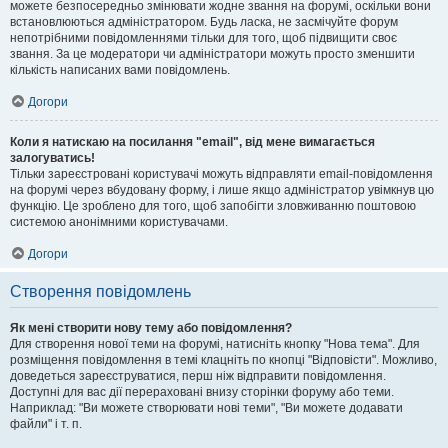
можете безпосередньо змінювати жодне звання на форумі, оскільки вони
встановлюються адміністратором. Будь ласка, не засмічуйте форум
непотрібними повідомленнями тільки для того, щоб підвищити своє
звання. За це модератори чи адміністратори можуть просто зменшити
кількість написаних вами повідомлень.
Догори
Коли я натискаю на посилання "email", від мене вимагається
залогуватись!
Тільки зареєстровані користувачі можуть відправляти email-повідомлення
на форумі через вбудовану форму, і лише якщо адміністратор увімкнув цю
функцію. Це зроблено для того, щоб запобігти зловживанню поштовою
системою анонімними користувачами.
Догори
Створення повідомлень
Як мені створити нову тему або повідомлення?
Для створення нової теми на форумі, натисніть кнопку "Нова тема". Для
розміщення повідомлення в темі клацніть по кнопці "Відповісти". Можливо,
доведеться зареєструватися, перш ніж відправити повідомлення.
Доступні для вас дії перераховані внизу сторінки форуму або теми.
Наприклад: "Ви можете створювати нові теми", "Ви можете додавати
файли" і т. п.