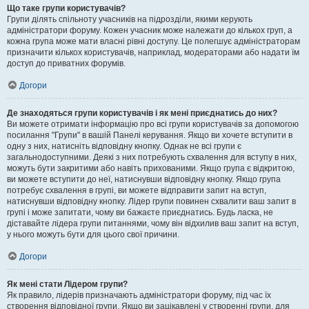
Що таке групи користувачів?
Групи ділять спільноту учасників на підрозділи, якими керують
адміністратори форуму. Кожен учасник може належати до кількох груп, а
кожна група може мати власні рівні доступу. Це полегшує адміністраторам
призначити кількох користувачів, наприклад, модераторами або надати їм
доступ до приватних форумів.
Догори
Де знаходяться групи користувачів і як мені приєднатись до них?
Ви можете отримати інформацію про всі групи користувачів за допомогою
посилання "Групи" в вашій Панелі керування. Якщо ви хочете вступити в
одну з них, натисніть відповідну кнопку. Однак не всі групи є
загальнодоступними. Деякі з них потребують схвалення для вступу в них,
можуть бути закритими або навіть прихованими. Якщо група є відкритою,
ви можете вступити до неї, натиснувши відповідну кнопку. Якщо група
потребує схвалення в групі, ви можете відправити запит на вступ,
натиснувши відповідну кнопку. Лідер групи повинен схвалити ваш запит в
групі і може запитати, чому ви бажаєте приєднатись. Будь ласка, не
діставайте лідера групи питаннями, чому він відхилив ваш запит на вступ,
у нього можуть бути для цього свої причини.
Догори
Як мені стати Лідером групи?
Як правило, лідерів призначають адміністратори форуму, під час їх
створення відповідної групи. Якщо ви зацікавлені у створенні групи, для