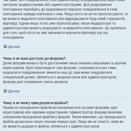
Так само, як і повідомлення, опитування можуть редагуватись лише їхнім
автором, модераторами або адміністраторами. Для редагування
опитування перейдіть до редагування першого повідомлення в темі;
опитування завжди пов'язане з ним. Якщо ніхто не встиг проголосувати, то
ви можете видалити опитування або відредагувати будь-який з варіантів
відповіді. Однак якщо хтось уже проголосував, лише модератори та
адміністратори можуть редагувати та видаляти опитування. Це зроблено
для того, щоб ніхто не зміг змінювати варіанти відповіді під час
голосування.
Догори
Чому я не маю доступу до форуму?
Деякі форуми можуть бути доступними лише певним учасникам та групам
користувачів. Щоб переглядати такі форуми, створювати в них теми,
надсилати повідомлення, вчиняти інші дії, вам може знадобитися
спеціальний дозвіл. Зв'яжіться з модератором або адміністратором
форуму для отримання такого дозволу.
Догори
Чому я не можу приєднувати файли?
Права на приєднання файлів встановлюються на рівні форумів, груп
користувачів або окремих користувачів. Адміністратор форуму можливо
заборонив приєднання файлів у форумі. Також можливо, що приєднувати
файли дозволено лише членам певних груп. Якщо ви не знаєте, чому ви
не можете додавати файли, зв'яжіться з адміністратором.