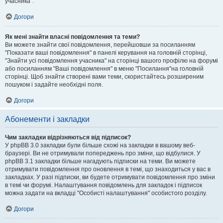
учасника".
Догори
Як мені знайти власні повідомлення та теми?
Ви можете знайти свої повідомлення, перейшовши за посиланням
"Показати ваші повідомлення" в панелі керування на головній сторінці,
"Знайти усі повідомлення учасника" на сторінці вашого профілю на форумі
або посиланням "Ваші повідомлення" в меню "Посилання"на головній
сторінці. Щоб знайти створені вами теми, скористайтесь розширеним
пошуком і задайте необхідні поля.
Догори
Абонементи і закладки
Чим закладки відрізняються від підписок?
У phpBB 3.0 закладки були більше схожі на закладки в вашому веб-
браузері. Ви не отримували попереджень про зміни, що відбулися. У
phpBB 3.1 закладки більше нагадують підписки на теми. Ви можете
отримувати повідомлення про оновлення в темі, що знаходиться у вас в
закладках. У разі підписки, ви будете отримувати повідомлення про зміни
в темі чи форумі. Налаштування повідомлень для закладок і підписок
можна задати на вкладці "Особисті налаштування" особистого розділу.
Догори