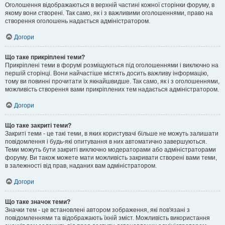
Оголошення відображаються в верхній частині кожної сторінки форуму, в
якому вони створені. Так само, як і з важливими оголошеннями, право на
створення оголошень надається адміністратором.
Догори
Що таке прикріплені теми?
Прикріплені теми в форумі розміщуються під оголошеннями і виключно на
першій сторінці. Вони найчастіше містять досить важливу інформацію,
тому ви повинні прочитати їх якнайшвидше. Так само, як і з оголошеннями,
можливість створення вами прикріплених тем надається адміністратором.
Догори
Що таке закриті теми?
Закриті теми - це такі теми, в яких користувачі більше не можуть залишати
повідомлення і будь-які опитування в них автоматично завершуються.
Теми можуть бути закриті виключно модераторами або адміністраторами
форуму. Ви також можете мати можливість закривати створені вами теми,
в залежності від прав, наданих вам адміністратором.
Догори
Що таке значок теми?
Значки тем - це встановлені автором зображення, які пов'язані з
повідомленнями та відображають їхній зміст. Можливість використання