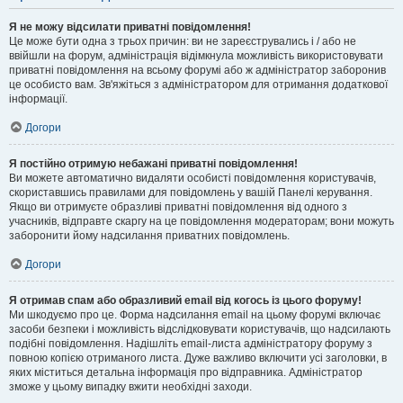
Я не можу відсилати приватні повідомлення!
Це може бути одна з трьох причин: ви не зареєструвались і / або не
ввійшли на форум, адміністрація відімкнула можливість використовувати
приватні повідомлення на всьому форумі або ж адміністратор заборонив
це особисто вам. Зв'яжіться з адміністратором для отримання додаткової
інформації.
Догори
Я постійно отримую небажані приватні повідомлення!
Ви можете автоматично видаляти особисті повідомлення користувачів,
скориставшись правилами для повідомлень у вашій Панелі керування.
Якщо ви отримуєте образливі приватні повідомлення від одного з
учасників, відправте скаргу на це повідомлення модераторам; вони можуть
заборонити йому надсилання приватних повідомлень.
Догори
Я отримав спам або образливий email від когось із цього форуму!
Ми шкодуємо про це. Форма надсилання email на цьому форумі включає
засоби безпеки і можливість відслідковувати користувачів, що надсилають
подібні повідомлення. Надішліть email-листа адміністратору форуму з
повною копією отриманого листа. Дуже важливо включити усі заголовки, в
яких міститься детальна інформація про відправника. Адміністратор
зможе у цьому випадку вжити необхідні заходи.