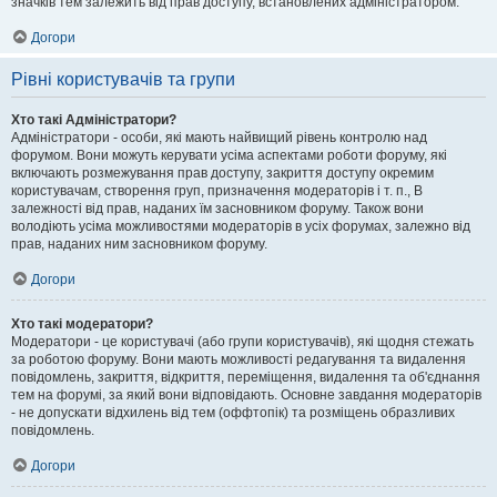
значків тем залежить від прав доступу, встановлених адміністратором.
Догори
Рівні користувачів та групи
Хто такі Адміністратори?
Адміністратори - особи, які мають найвищий рівень контролю над
форумом. Вони можуть керувати усіма аспектами роботи форуму, які
включають розмежування прав доступу, закриття доступу окремим
користувачам, створення груп, призначення модераторів і т. п., В
залежності від прав, наданих їм засновником форуму. Також вони
володіють усіма можливостями модераторів в усіх форумах, залежно від
прав, наданих ним засновником форуму.
Догори
Хто такі модератори?
Модератори - це користувачі (або групи користувачів), які щодня стежать
за роботою форуму. Вони мають можливості редагування та видалення
повідомлень, закриття, відкриття, переміщення, видалення та об'єднання
тем на форумі, за який вони відповідають. Основне завдання модераторів
- не допускати відхилень від тем (оффтопік) та розміщень образливих
повідомлень.
Догори