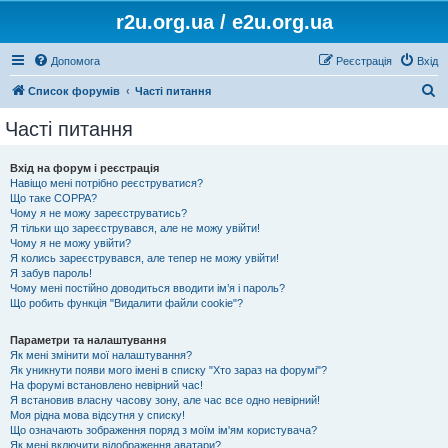
r2u.org.ua / e2u.org.ua
Допомога
Реєстрація
Вхід
П
Список форумів
Часті питання
о
Часті питання
ш
у
Вхід на форум і реєстрація
Навіщо мені потрібно реєструватися?
к
Що таке COPPA?
Чому я не можу зареєструватись?
Я тільки що зареєструвався, але не можу увійти!
Чому я не можу увійти?
Я колись зареєструвався, але тепер не можу увійти!
Я забув пароль!
Чому мені постійно доводиться вводити ім’я і пароль?
Що робить функція "Видалити файли cookie"?
Параметри та налаштування
Як мені змінити мої налаштування?
Як уникнути появи мого імені в списку "Хто зараз на форумі"?
На форумі встановлено невірний час!
Я встановив власну часову зону, але час все одно невірний!
Моя рідна мова відсутня у списку!
Що означають зображення поряд з моїм ім'ям користувача?
Як мені включити відображення аватари?