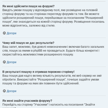
Як мені здійснити пошук на форумі?
Введіть умови пошуку у відповідному полі, яке розміщене на головній
сторінці форуму та на сторінках перегляду форумів та тем. Ви можете
здійснити розширений пошук, перейшовши за посиланням "Розширений
пошук", яке знаходиться на кожній сторінці форуму. Розміщення посилань
може відрізнятись, залежно від стилю.
Догори
Чому мій пошук не дає результатів?
Ваш запит, можливо, був доволі невизначеним і включав багато загальних
слів, пошук за якими в phpBB не провадиться. Будьте більш конкретні і
скористайтесь можливостями розширеного пошуку.
Догори
В результаті пошуку я отримав порожню сторінку!
Ваш пошук дав надто велику кількість результатів, які веб-сервер не зміг
обробити. Використайте "Розширений пошук", точніше задайте умови
пошуку та форуми на яких він повинен бути здійснений.
Догори
Як мені знайти учасників форуму?
Перейдіть на сторінку "Учасники" і натисніть на посилання "Знайти