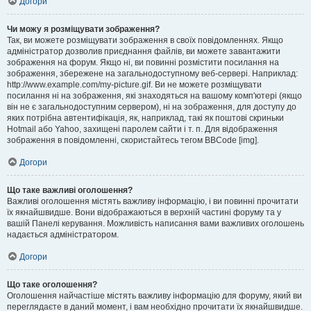
Догори
Чи можу я розміщувати зображення?
Так, ви можете розміщувати зображення в своїх повідомленнях. Якщо
адміністратор дозволив приєднання файлів, ви можете завантажити
зображення на форум. Якщо ні, ви повинні розмістити посилання на
зображення, збережене на загальнодоступному веб-сервері. Наприклад:
http://www.example.com/my-picture.gif. Ви не можете розміщувати
посилання ні на зображення, які знаходяться на вашому комп'ютері (якщо
він не є загальнодоступним сервером), ні на зображення, для доступу до
яких потрібна автентифікація, як, наприклад, такі як поштові скриньки
Hotmail або Yahoo, захищені паролем сайти і т. п. Для відображення
зображення в повідомленні, скористайтесь тегом BBCode [img].
Догори
Що таке важливі оголошення?
Важливі оголошення містять важливу інформацію, і ви повинні прочитати
їх якнайшвидше. Вони відображаються в верхній частині форуму та у
вашій Панелі керування. Можливість написання вами важливих оголошень
надається адміністратором.
Догори
Що таке оголошення?
Оголошення найчастіше містять важливу інформацію для форуму, який ви
переглядаєте в даний момент, і вам необхідно прочитати їх якнайшвидше.