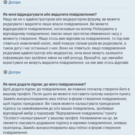
Догори
Як мені відредагувати або видалити повідомлення?
Якщо ви не є адміністратором або модератором форуму, ви можете
редагувати і видаляти лише власні повідомлення. Ви можете
відредагувати повідомлення, натиснувши на кнопку
Редагувати
у
відповідному повідомленні, інколи лише протягом обмеженого часу з
моменту створення. Якщо хтось вже відповів на повідомлення, то під ним
з'явиться невеличкий напис, який показує скільки разів ви редагували, а
також дату і час останньої з них. Воно не з'явиться, якщо повідомлення
редагував адміністратор або модератор, хоча вони можуть залишити
інформацію про зроблені зміни на свій розсуд. Врахуйте, що звичайні
користувачі не можуть видалити повідомлення, на яке вже хтось відповів.
Догори
Як мені додати підпис до мого повідомлення?
Щоб додати підпис до повідомлення, ви повинні спочатку створити його в
вашому профілі. Після цього ви можете поставити галочку напроти пункту
Завжди використовувати ваш підпис
в формі створення повідомлення,
щоб підпис приєднався. Ви також можете налаштувати приєднання
підпису за замовчуванням до усіх ваших повідомлень, зробивши
відповідний вибір у параграфі "Відправлення повідомлень" пункту
"Особисті налаштування" у вашому профілі. Незважаючи на це, ви
зможете скасувати додавання підпису в окремих повідомлення, знявши
прапорець
Завжди використовувати ваш підпис
в формі створення
повідомлення.