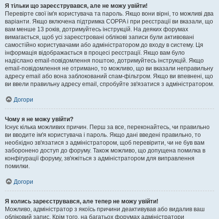
Я тільки що зареєструвався, але не можу увійти!
Перевірте свої ім'я користувача та пароль. Якщо вони вірні, то можливі два
варіанти. Якщо включена підтримка COPPA і при реєстрації ви вказали, що
вам менше 13 років, дотримуйтесь інструкцій. На деяких форумах
вимагається, щоб усі зареєстровані облікові записи були активовані
самостійно користувачами або адміністратором до входу в систему. Ця
інформація відображається в процесі реєстрації. Якщо вам було
надіслано email-повідомлення поштою, дотримуйтесь інструкцій. Якщо
email-повідомлення не отримано, то можливо, що ви вказали неправильну
адресу email або вона заблокований спам-фільтром. Якщо ви впевнені, що
ви ввели правильну адресу email, спробуйте зв'язатися з адміністратором.
Догори
Чому я не можу увійти?
Існує кілька можливих причин. Перш за все, переконайтесь, чи правильно
ви вводите ім'я користувача і пароль. Якщо дані введені правильно, то
необхідно зв'язатися з адміністратором, щоб перевірити, чи не був вам
заборонено доступ до форуму. Також можливо, що допущена помилка в
конфігурації форуму, зв'яжіться з адміністратором для виправлення
помилки.
Догори
Я колись зареєструвався, але тепер не можу увійти!
Можливо, адміністратор з якоїсь причини деактивував або видалив ваш
обліковий запис. Крім того, на багатьох форумах адміністратори