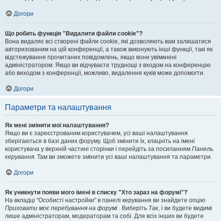
Догори
Що робить функція "Видалити файли cookie"?
Вона видаляє всі створені файли cookie, які дозволяють вам залишатися
авторизованим на цій конференції, а також виконують інші функції, такі як
відстежування прочитаних повідомлень, якщо вони увімкнені
адміністратором. Якщо ви відчуваєте труднощі з входом на конференцію
або виходом з конференції, можливо, видалення куків може допомогти.
Догори
Параметри та налаштування
Як мені змінити мої налаштування?
Якщо ви є зареєстрованим користувачем, усі ваші налаштування
зберігаються в базі даних форуму. Щоб змінити їх, клацніть на імені
користувача у верхній частині сторінки і перейдіть за посиланням
Панель
керування
. Там ви зможете змінити усі ваші налаштування та параметри.
Догори
Як уникнути появи мого імені в списку "Хто зараз на форумі"?
На вкладці "Особисті настройки" в панелі керування ви знайдете опцію
Приховати моє перебування на форумі
. Виберіть
Так
, і ви будете видимі
лише адміністраторам, модераторам та собі. Для всіх інших ви будете