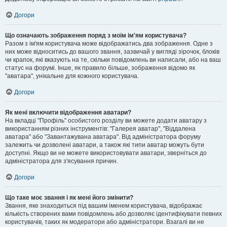
Догори
Що означають зображення поряд з моїм ім'ям користувача?
Разом з ім'ям користувача може відображатись два зображення. Одне з
них може відноситись до вашого звання, зазвичай у вигляді зірочок, блоків
чи крапок, які вказують на те, скільки повідомлень ви написали, або на ваш
статус на форумі. Інше, як правило більше, зображення відомо як
"аватара", унікальне для кожного користувача.
Догори
Як мені включити відображення аватари?
На вкладці "Профіль" особистого розділу ви можете додати аватару з
використанням різних інструментів: "Галерея аватар", "Віддалена
аватара" або "Завантажувана аватара". Від адміністратора форуму
залежить чи дозволені аватари, а також які типи аватар можуть бути
доступні. Якщо ви не можете використовувати аватари, зверніться до
адміністратора для з'ясування причин.
Догори
Що таке моє звання і як мені його змінити?
Звання, яке знаходиться під вашим іменем користувача, відображає
кількість створених вами повідомлень або дозволяє ідентифікувати певних
користувачів, таких як модератори або адміністратори. Взагалі ви не