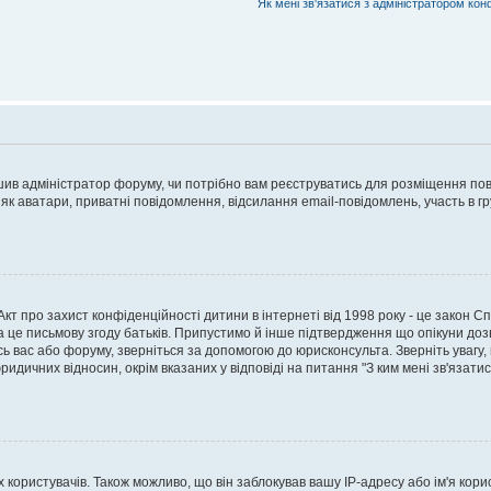
Як мені зв'язатися з адміністратором кон
рішив адміністратор форуму, чи потрібно вам реєструватись для розміщення пов
 як аватари, приватні повідомлення, відсилання email-повідомлень, участь в груп
о Акт про захист конфіденційності дитини в інтернеті від 1998 року - це закон 
а це письмову згоду батьків. Припустимо й інше підтвердження що опікуни дозв
сь вас або форуму, зверніться за допомогою до юрисконсульта. Зверніть увагу,
ридичних відносин, окрім вказаних у відповіді на питання "З ким мені зв'язати
ористувачів. Також можливо, що він заблокував вашу IP-адресу або ім'я корис