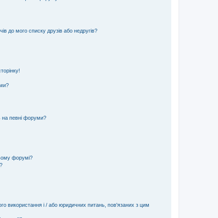
ів до мого списку друзів або недругів?
торінку!
еми?
ь на певні форуми?
ьому форумі?
?
ого використання і / або юридичних питань, пов'язаних з цим