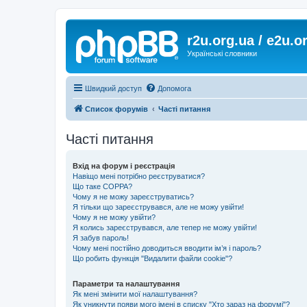
r2u.org.ua / e2u.o
Українські словники
Швидкий доступ
Допомога
Список форумів
Часті питання
Часті питання
Вхід на форум і реєстрація
Навіщо мені потрібно реєструватися?
Що таке COPPA?
Чому я не можу зареєструватись?
Я тільки що зареєструвався, але не можу увійти!
Чому я не можу увійти?
Я колись зареєструвався, але тепер не можу увійти!
Я забув пароль!
Чому мені постійно доводиться вводити ім’я і пароль?
Що робить функція "Видалити файли cookie"?
Параметри та налаштування
Як мені змінити мої налаштування?
Як уникнути появи мого імені в списку "Хто зараз на форумі"?