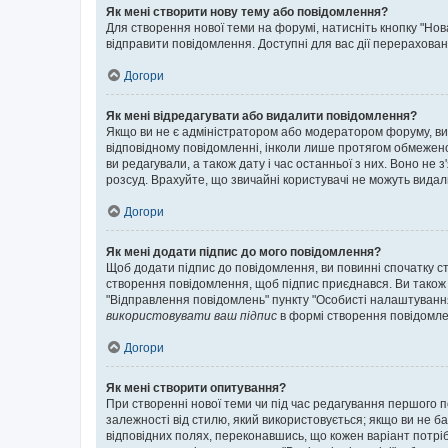
Як мені створити нову тему або повідомлення?
Для створення нової теми на форумі, натисніть кнопку "Нов
відправити повідомлення. Доступні для вас дії перерахован
Догори
Як мені відредагувати або видалити повідомлення?
Якщо ви не є адміністратором або модератором форуму, ви
відповідному повідомленні, інколи лише протягом обмеженог
ви редагували, а також дату і час останньої з них. Воно н
розсуд. Врахуйте, що звичайні користувачі не можуть видали
Догори
Як мені додати підпис до мого повідомлення?
Щоб додати підпис до повідомлення, ви повинні спочатку с
створення повідомлення, щоб підпис приєднався. Ви також
"Відправлення повідомлень" пункту "Особисті налаштуванн
використовувати ваш підпис
в формі створення повідомле
Догори
Як мені створити опитування?
При створенні нової теми чи під час редагування першого 
залежності від стилю, який використовується; якщо ви не ба
відповідних полях, переконавшись, що кожен варіант потрібн