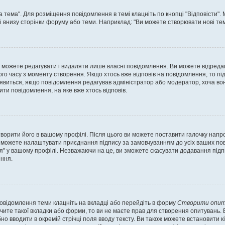
а тема". Для розміщення повідомлення в темі клацніть по кнопці "Відповісти"
і внизу сторінки форуму або теми. Наприклад: "Ви можете створювати нові теми
 можете редагувати і видаляти лише власні повідомлення. Ви можете відреда
о часу з моменту створення. Якщо хтось вже відповів на повідомлення, то під 
е з'явиться, якщо повідомлення редагував адміністратор або модератор, хоча в
ти повідомлення, на яке вже хтось відповів.
творити його в вашому профілі. Після цього ви можете поставити галочку напр
 можете налаштувати приєднання підпису за замовчуванням до усіх ваших пов
я" у вашому профілі. Незважаючи на це, ви зможете скасувати додавання під
ння.
повідомлення теми клацніть на вкладці або перейдіть в форму
Створити опит
чите такої вкладки або форми, то ви не маєте прав для створення опитувань. Вк
о вводити в окремій стрічці поля вводу тексту. Ви також можете встановити кіль