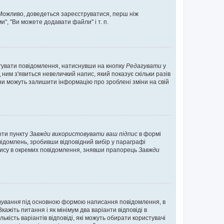
. Можливо, доведеться зареєструватися, перш ніж
", "Ви можете додавати файли" і т. п.
гувати повідомлення, натиснувши на кнопку
Редагувати
у
ним з'явиться невеличкий напис, який показує скільки разів
они можуть залишити інформацію про зроблені зміни на свій
оти пункту
Завжди використовувати ваш підпис
в формі
ідомлень, зробивши відповідний вибір у параграфі
пису в окремих повідомлення, знявши прапорець
Завжди
ування
під основною формою написання повідомлення, в
ажіть питання і як мінімум два варіанти відповіді в
кість варіантів відповіді, які можуть обирати користувачі