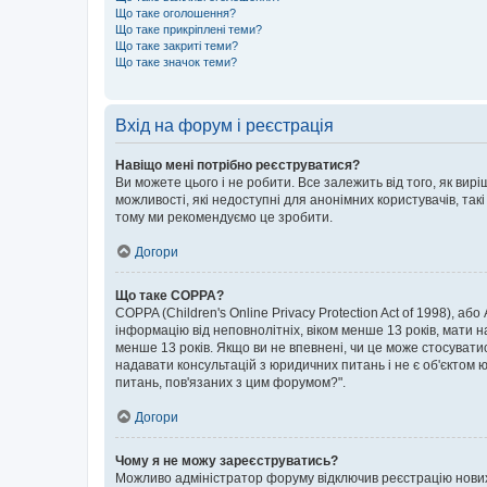
Що таке оголошення?
Що таке прикріплені теми?
Що таке закриті теми?
Що таке значок теми?
Вхід на форум і реєстрація
Навіщо мені потрібно реєструватися?
Ви можете цього і не робити. Все залежить від того, як ви
можливості, які недоступні для анонімних користувачів, такі
тому ми рекомендуємо це зробити.
Догори
Що таке COPPA?
COPPA (Children's Online Privacy Protection Act of 1998), аб
інформацію від неповнолітніх, віком менше 13 років, мати н
менше 13 років. Якщо ви не впевнені, чи це може стосувати
надавати консультацій з юридичних питань і не є об'єктом ю
питань, пов'язаних з цим форумом?".
Догори
Чому я не можу зареєструватись?
Можливо адміністратор форуму відключив реєстрацію нових к