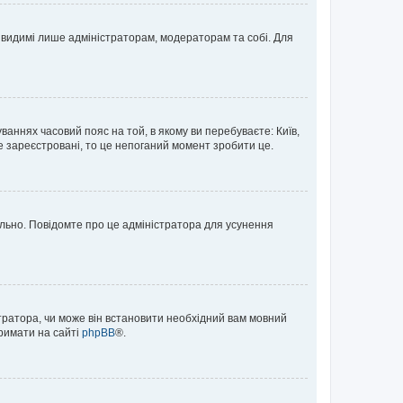
те видимі лише адміністраторам, модераторам та собі. Для
ваннях часовий пояс на той, в якому ви перебуваєте: Київ,
е зареєстровані, то це непоганий момент зробити це.
ильно. Повідомте про це адміністратора для усунення
тратора, чи може він встановити необхідний вам мовний
тримати на сайті
phpBB
®.