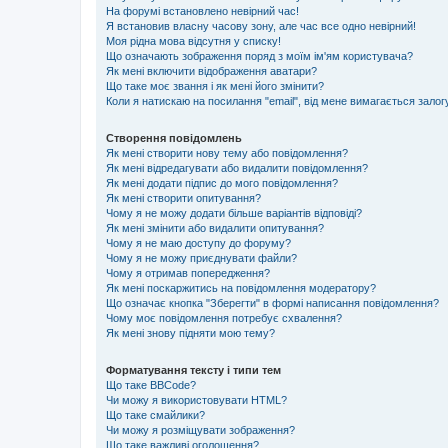
На форумі встановлено невірний час!
Я встановив власну часову зону, але час все одно невірний!
Моя рідна мова відсутня у списку!
Що означають зображення поряд з моїм ім'ям користувача?
Як мені включити відображення аватари?
Що таке моє звання і як мені його змінити?
Коли я натискаю на посилання "email", від мене вимагається залог
Створення повідомлень
Як мені створити нову тему або повідомлення?
Як мені відредагувати або видалити повідомлення?
Як мені додати підпис до мого повідомлення?
Як мені створити опитування?
Чому я не можу додати більше варіантів відповіді?
Як мені змінити або видалити опитування?
Чому я не маю доступу до форуму?
Чому я не можу приєднувати файли?
Чому я отримав попередження?
Як мені поскаржитись на повідомлення модератору?
Що означає кнопка "Зберегти" в формі написання повідомлення?
Чому моє повідомлення потребує схвалення?
Як мені знову підняти мою тему?
Форматування тексту і типи тем
Що таке BBCode?
Чи можу я використовувати HTML?
Що таке смайлики?
Чи можу я розміщувати зображення?
Що таке важливі оголошення?