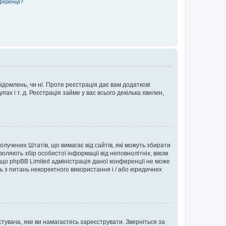
ференції?
ідомлень, чи ні. Проте реєстрація дає вам додаткові
ах і т. д. Реєстрація займе у вас всього декілька хвилин,
Сполучених Штатів, що вимагає від сайтів, які можуть збирати
оляють збір особистої інформації від неповнолітніх, віком
 що phpBB Limited адміністрація даної конференції не може
сь з питань некоректного використання і / або юридичних
тувача, яке ви намагаєтесь зареєструвати. Зверніться за