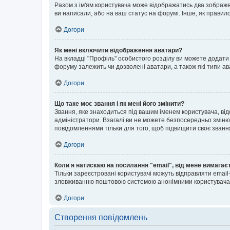
Разом з ім'ям користувача може відображатись два зображенн
ви написали, або на ваш статус на форумі. Інше, як правил
Догори
Як мені включити відображення аватари?
На вкладці "Профіль" особистого розділу ви можете додати 
форуму залежить чи дозволені аватари, а також які типи ав
Догори
Що таке моє звання і як мені його змінити?
Звання, яке знаходиться під вашим іменем користувача, від
адміністратори. Взагалі ви не можете безпосередньо зміню
повідомленнями тільки для того, щоб підвищити своє званн
Догори
Коли я натискаю на посилання "email", від мене вимагає
Тільки зареєстровані користувачі можуть відправляти emai
зловживанню поштовою системою анонімними користувача
Догори
Створення повідомлень