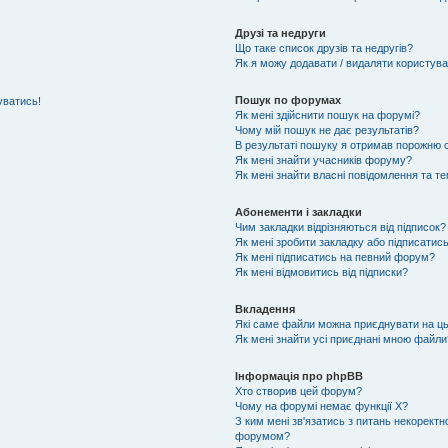
Друзі та недруги
Що таке список друзів та недругів?
Як я можу додавати / видаляти користувач
Пошук по форумах
уватись!
Як мені здійснити пошук на форумі?
Чому мій пошук не дає результатів?
В результаті пошуку я отримав порожню с
Як мені знайти учасників форуму?
Як мені знайти власні повідомлення та т
Абонементи і закладки
Чим закладки відрізняються від підписок?
Як мені зробити закладку або підписатис
Як мені підписатись на певний форум?
Як мені відмовитись від підписки?
Вкладення
Які саме файли можна приєднувати на ц
Як мені знайти усі приєднані мною файли
Інформація про phpBB
Хто створив цей форум?
Чому на форумі немає функції X?
З ким мені зв'язатись з питань некоректн
форумом?