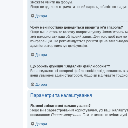
зможете увійти на форум.
Якщо не вдалося отримати новий пароль, зв'яжіться з адмі
Догори
Чому мені постійно доводиться вводити ім’я і пароль?
Якщо ви не ставите галочку напроти пункту
Запам'ятати м
зміг використати ваш обліковий запис. Для того щоб вам не
конференцію. Не рекомендується робити це на загальнодосту
адміністратор вимкнув цю функцію.
Догори
Що робить функція "Видалити файли cookie"?
Вона видаляє всі створені файли cookie, які дозволяють ва
вони увімкнені адміністратором. Якщо ви відчуваєте трудн
Догори
Параметри та налаштування
Як мені змінити мої налаштування?
Якщо ви є зареєстрованим користувачем, усі ваші налаштуван
посиланням
Панель керування
. Там ви зможете змінити ус
Догори