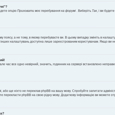
умі"?
айдете опцію
Приховати моє перебування на форумі
. Виберіть
Так
, і ви буде
 поясу, а не тому, в якому перебуваєте ви. В цьому випадку змініть в налашту
тьох інших налаштувань доступна лише зареєстрованим користувачам. Якщо ви н
ний!
але час все одно невірний, значить, годинник на сервері встановлено неправ
і, або ще ніхто не переклав phpBB на вашу мову. Спробуйте запитати адмініс
жете перекласти phpBB на свою рідну мову. Додаткову інформацію ви можете о
ча?