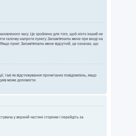
ановленого часу. Це зроблено для того, щоб ніхто інший не
вити галочку напроти пункту
Запам'ятати мене
при вході на
. Якщо пункт
Запам'ятати мене
відсутній, це означає, що
ії, такі як відстежування прочитаних повідомлень, якщо
уків може допомогти.
увача у верхній частині сторінки і перейдіть за