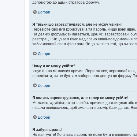
допомогою до адміністратора форуму.
Догори
Я тільки що зареєструвався, але не можу увійти!
Перевірте свої ім'я користувача та пароль. Якщо вони вірні
На деяких форумах вимагається, щоб усі зареєстровані обл
реєстрації. Якщо вам було надіслано email-повідомлення п
заблокований спам-фільтром. Якщо ви впевнені, що ви ввел
Догори
Чому я не можу увійти?
Існує кілька можливих причин. Перш за все, переконайтесь,
перевірити, чи не був вам заборонено доступ до форуму. Т
Догори
Я колись зареєструвався, але тепер не можу увійти!
Можливо, адміністратор з якоїсь причини деактивував або в
писали повідомлень, щоб зменшити розмір бази даних. Якщо
Догори
Я забув пароль!
Не панікуйте! Хоча ваш пароль не може бути відновлено, ва