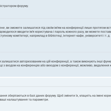
ністратором форуму.
ене
, ви зможете залишатися під своїм ім'ям на конференції лише протягом вст
 доводилося вводити ім'я користувача і пароль кожного разу, ви можете поста
пному комп'ютері, наприклад в бібліотеці, інтернет-кафе, університеті і т. д
м залишатися авторизованим на цій конференції, а також виконують інші функц
ощі з входом на конференцію або виходом з конференції, можливо, видалення к
ня зберігаються в базі даних форуму. Щоб змінити їх, клацніть на імені корист
і ваші налаштування та параметри.