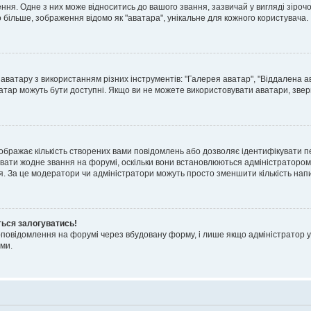
я. Одне з них може відноситись до вашого звання, зазвичай у вигляді зірочок, 
о більше, зображення відомо як "аватара", унікальне для кожного користувача.
аватару з використанням різних інструментів: "Галерея аватар", "Віддалена а
атар можуть бути доступні. Якщо ви не можете використовувати аватари, звер
ображає кількість створених вами повідомлень або дозволяє ідентифікувати п
вати жодне звання на форумі, оскільки вони встановлюються адміністратором
я. За це модератори чи адміністратори можуть просто зменшити кількість нап
ться залогуватись!
l-повідомлення на форумі через вбудовану форму, і лише якщо адміністратор у
ми.