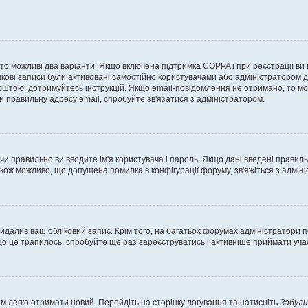
, то можливі два варіанти. Якщо включена підтримка COPPA і при реєстрації ви
ікові записи були активовані самостійно користувачами або адміністратором д
оштою, дотримуйтесь інструкцій. Якщо email-повідомлення не отримано, то м
и правильну адресу email, спробуйте зв'язатися з адміністратором.
 чи правильно ви вводите ім'я користувача і пароль. Якщо дані введені правил
акож можливо, що допущена помилка в конфігурації форуму, зв'яжіться з адмі
идалив ваш обліковий запис. Крім того, на багатьох форумах адміністратори п
 це трапилось, спробуйте ще раз зареєструватись і активніше приймати участ
м легко отримати новий. Перейдіть на сторінку логування та натисніть
Забули