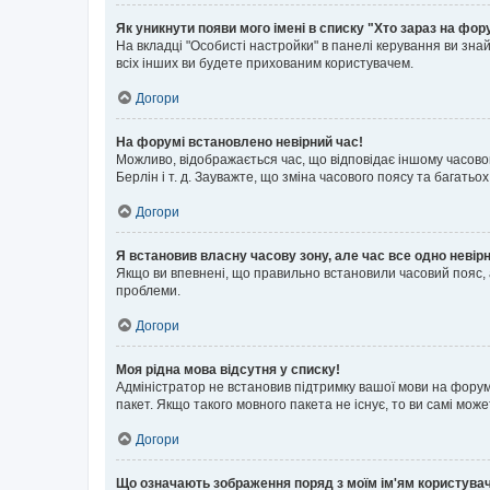
Як уникнути появи мого імені в списку "Хто зараз на фор
На вкладці "Особисті настройки" в панелі керування ви зн
всіх інших ви будете прихованим користувачем.
Догори
На форумі встановлено невірний час!
Можливо, відображається час, що відповідає іншому часовому
Берлін і т. д. Зауважте, що зміна часового поясу та бага
Догори
Я встановив власну часову зону, але час все одно невір
Якщо ви впевнені, що правильно встановили часовий пояс, 
проблеми.
Догори
Моя рідна мова відсутня у списку!
Адміністратор не встановив підтримку вашої мови на форум
пакет. Якщо такого мовного пакета не існує, то ви самі мо
Догори
Що означають зображення поряд з моїм ім'ям користува