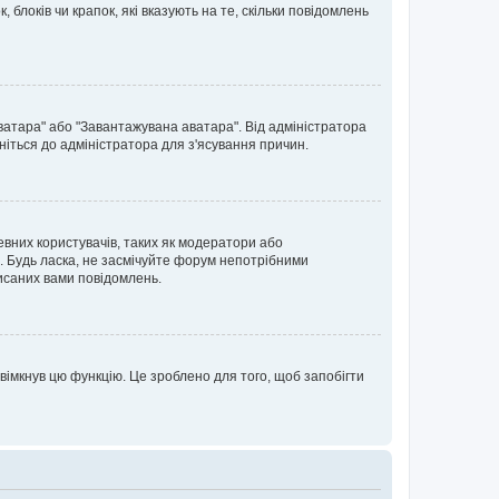
блоків чи крапок, які вказують на те, скільки повідомлень
ватара" або "Завантажувана аватара". Від адміністратора
ніться до адміністратора для з'ясування причин.
евних користувачів, таких як модератори або
. Будь ласка, не засмічуйте форум непотрібними
исаних вами повідомлень.
вімкнув цю функцію. Це зроблено для того, щоб запобігти