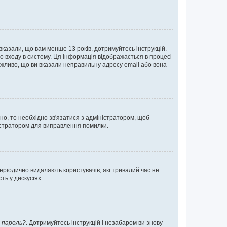
 вказали, що вам менше 13 років, дотримуйтесь інструкцій.
о входу в систему. Ця інформація відображається в процесі
ожливо, що ви вказали неправильну адресу email або вона
ьно, то необхідно зв'язатися з адміністратором, щоб
ністратором для виправлення помилки.
еріодично видаляють користувачів, які тривалий час не
ь у дискусіях.
 пароль?
. Дотримуйтесь інструкцій і незабаром ви знову