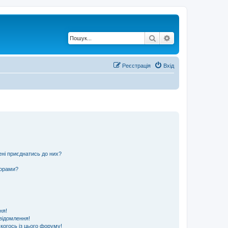
Пошук
Розширений по
Реєстрація
Вхід
ені приєднатись до них?
ьорами?
ня!
відомлення!
 когось із цього форуму!