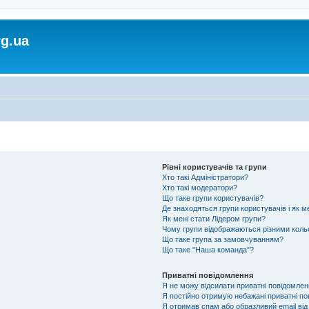
rg.ua
Рівні користувачів та групи
Хто такі Адміністратори?
Хто такі модератори?
Що таке групи користувачів?
Де знаходяться групи користувачів і як м
Як мені стати Лідером групи?
Чому групи відображаються різними кол
Що таке група за замовчуванням?
Що таке "Наша команда"?
Приватні повідомлення
Я не можу відсилати приватні повідомлен
Я постійно отримую небажані приватні по
Я отримав спам або образливий email від