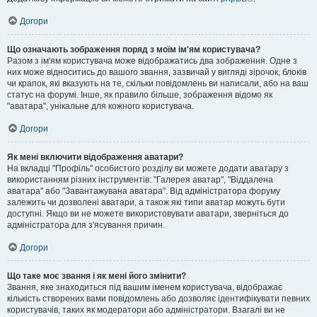
Догори
Що означають зображення поряд з моїм ім'ям користувача?
Разом з ім'ям користувача може відображатись два зображення. Одне з
них може відноситись до вашого звання, зазвичай у вигляді зірочок, блоків
чи крапок, які вказують на те, скільки повідомлень ви написали, або на ваш
статус на форумі. Інше, як правило більше, зображення відомо як
"аватара", унікальне для кожного користувача.
Догори
Як мені включити відображення аватари?
На вкладці "Профіль" особистого розділу ви можете додати аватару з
використанням різних інструментів: "Галерея аватар", "Віддалена
аватара" або "Завантажувана аватара". Від адміністратора форуму
залежить чи дозволені аватари, а також які типи аватар можуть бути
доступні. Якщо ви не можете використовувати аватари, зверніться до
адміністратора для з'ясування причин.
Догори
Що таке моє звання і як мені його змінити?
Звання, яке знаходиться під вашим іменем користувача, відображає
кількість створених вами повідомлень або дозволяє ідентифікувати певних
користувачів, таких як модератори або адміністратори. Взагалі ви не