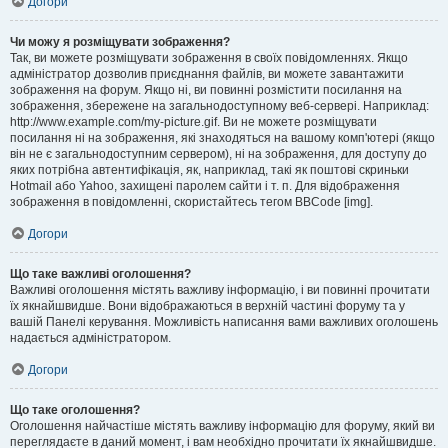
Догори
Чи можу я розміщувати зображення?
Так, ви можете розміщувати зображення в своїх повідомленнях. Якщо
адміністратор дозволив приєднання файлів, ви можете завантажити
зображення на форум. Якщо ні, ви повинні розмістити посилання на
зображення, збережене на загальнодоступному веб-сервері. Наприклад:
http://www.example.com/my-picture.gif. Ви не можете розміщувати
посилання ні на зображення, які знаходяться на вашому комп'ютері (якщо
він не є загальнодоступним сервером), ні на зображення, для доступу до
яких потрібна автентифікація, як, наприклад, такі як поштові скриньки
Hotmail або Yahoo, захищені паролем сайти і т. п. Для відображення
зображення в повідомленні, скористайтесь тегом BBCode [img].
Догори
Що таке важливі оголошення?
Важливі оголошення містять важливу інформацію, і ви повинні прочитати
їх якнайшвидше. Вони відображаються в верхній частині форуму та у
вашій Панелі керування. Можливість написання вами важливих оголошень
надається адміністратором.
Догори
Що таке оголошення?
Оголошення найчастіше містять важливу інформацію для форуму, який ви
переглядаєте в даний момент, і вам необхідно прочитати їх якнайшвидше.