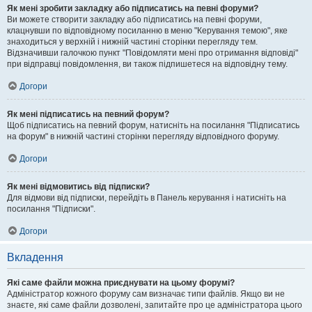
Як мені зробити закладку або підписатись на певні форуми?
Ви можете створити закладку або підписатись на певні форуми,
клацнувши по відповідному посиланню в меню "Керування темою", яке
знаходиться у верхній і нижній частині сторінки перегляду тем.
Відзначивши галочкою пункт "Повідомляти мені про отримання відповіді"
при відправці повідомлення, ви також підпишетеся на відповідну тему.
Догори
Як мені підписатись на певний форум?
Щоб підписатись на певний форум, натисніть на посилання "Підписатись
на форум" в нижній частині сторінки перегляду відповідного форуму.
Догори
Як мені відмовитись від підписки?
Для відмови від підписки, перейдіть в Панель керування і натисніть на
посилання "Підписки".
Догори
Вкладення
Які саме файли можна приєднувати на цьому форумі?
Адміністратор кожного форуму сам визначає типи файлів. Якщо ви не
знаєте, які саме файли дозволені, запитайте про це адміністратора цього