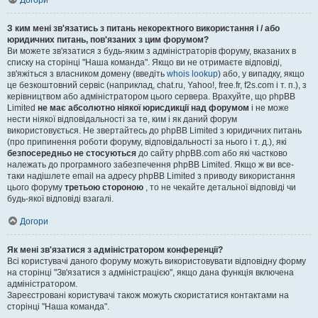
Догори
З ким мені зв'язатись з питань некоректного використання і / або
юридичних питань, пов'язаних з цим форумом?
Ви можете зв'язатися з будь-яким з адміністраторів форуму, вказаних в
списку на сторінці "Наша команда". Якщо ви не отримаєте відповіді,
зв'яжіться з власником домену (введіть
whois lookup
) або, у випадку, якщо
це безкоштовний сервіс (наприклад, chat.ru, Yahoo!, free.fr, f2s.com і т. п.), з
керівництвом або адміністратором цього сервера. Врахуйте, що phpBB
Limited
не має абсолютно ніякої юрисдикції над форумом
і не може
нести ніякої відповідальності за те, ким і як даний форум
використовується. Не звертайтесь до phpBB Limited з юридичних питань
(про припинення роботи форуму, відповідальності за нього і т. д.), які
безпосередньо не стосуються
до сайту phpBB.com або які частково
належать до програмного забезпечення phpBB Limited. Якщо ж ви все-
таки надішлете email на адресу phpBB Limited з приводу використання
цього форуму
третьою стороною
, то не чекайте детальної відповіді чи
будь-якої відповіді взагалі.
Догори
Як мені зв'язатися з адміністратором конференції?
Всі користувачі даного форуму можуть використовувати відповідну форму
на сторінці "Зв'язатися з адміністрацією", якщо дана функція включена
адміністратором.
Зареєстровані користувачі також можуть скористатися контактами на
сторінці "Наша команда".