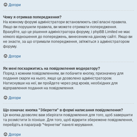
Догори
Чому я отримав попередження?
На кожному форумі адміністратори встановлюють свої власні правила.
Якщо ви порушили правила, ви можете отримати попередження.
Врахуйте, що це рішення адміністратора форуму, і phpBB Limited не має
ніякого відношення до попереджень, винесеним на даному сайті. Якщо ви
не знаєте, за що отримали попередження, зв'яжіться з адміністратором
форуму.
Догори
Як мені поскаржитись на повідомлення модератору?
Поряд з кожним повідомленням, ви побачите кнопку, призначену для
подання скарги на нього, якщо це дозволено адміністратором.
Натиснувши на неї, ви пройдете через ряд кроків, необхідних для
відправлення подання на повідомлення.
Догори
Що означає кнопка "Зберегти" в формі написання повідомлення?
Ця кнопка дозволяє вам зберігати повідомлення для того, щоб завершити
та розмістити їх пізніше. Для того, щоб відкрити збережене повідомлення,
перейдіть в параграф "Чернетки" панелі керування.
Догори