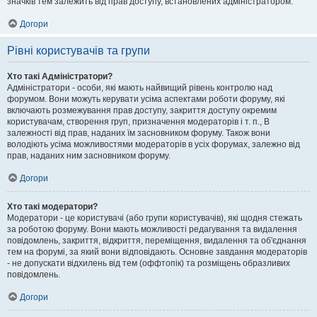
значків тем залежить від прав доступу, встановлених адміністратором.
Догори
Рівні користувачів та групи
Хто такі Адміністратори?
Адміністратори - особи, які мають найвищий рівень контролю над
форумом. Вони можуть керувати усіма аспектами роботи форуму, які
включають розмежування прав доступу, закриття доступу окремим
користувачам, створення груп, призначення модераторів і т. п., В
залежності від прав, наданих їм засновником форуму. Також вони
володіють усіма можливостями модераторів в усіх форумах, залежно від
прав, наданих ним засновником форуму.
Догори
Хто такі модератори?
Модератори - це користувачі (або групи користувачів), які щодня стежать
за роботою форуму. Вони мають можливості редагування та видалення
повідомлень, закриття, відкриття, переміщення, видалення та об'єднання
тем на форумі, за який вони відповідають. Основне завдання модераторів
- не допускати відхилень від тем (оффтопік) та розміщень образливих
повідомлень.
Догори