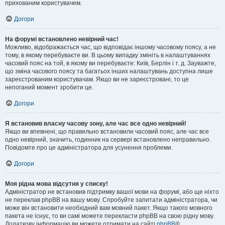
прихованим користувачем.
Догори
На форумі встановлено невірний час!
Можливо, відображається час, що відповідає іншому часовому поясу, а не
тому, в якому перебуваєте ви. В цьому випадку змініть в налаштуваннях
часовий пояс на той, в якому ви перебуваєте: Київ, Берлін і т. д. Зауважте,
що зміна часового поясу та багатьох інших налаштувань доступна лише
зареєстрованим користувачам. Якщо ви не зареєстровані, то це
непоганий момент зробити це.
Догори
Я встановив власну часову зону, але час все одно невірний!
Якщо ви впевнені, що правильно встановили часовий пояс, але час все
одно невірний, значить, годинник на сервері встановлено неправильно.
Повідомте про це адміністратора для усунення проблеми.
Догори
Моя рідна мова відсутня у списку!
Адміністратор не встановив підтримку вашої мови на форумі, або ще ніхто
не переклав phpBB на вашу мову. Спробуйте запитати адміністратора, чи
може він встановити необхідний вам мовний пакет. Якщо такого мовного
пакета не існує, то ви самі можете перекласти phpBB на свою рідну мову.
Додаткову інформацію ви можете отримати на сайті
phpBB
®.