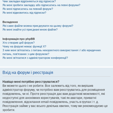
Чим закладки відрізняються від підписок?
Як мені зробити закладку або підписатись на певні форуми?
Як мені підписатись на певний форум?
Як мені відмовитись від підписки?
Вкладення
Які саме файли можна приєднувати на цьому форумі?
Як мені знайти усі приєднані мною файли?
Інформація про phpBB
Хто створив цей форум?
Чому на форумі немає функції X?
З ким мені зв'язатись з питань некоректного використання і / або юридичних
питань, пов'язаних з цим форумом?
Як мені зв'язатися з адміністратором конференції?
Вхід на форум і реєстрація
Навіщо мені потрібно реєструватися?
Ви можете цього і не робити. Все залежить від того, як вирішив
адміністратор форуму, чи потрібно вам реєструватись для розміщення
повідомлень, чи ні. Проте реєстрація дає вам додаткові можливості, які
недоступні для анонімних користувачів, такі як аватари, приватні
повідомлення, відсилання email-повідомлень, участь в групах і т. д.
Реєстрація займе у вас всього декілька хвилин, тому ми рекомендуємо це
зробити.