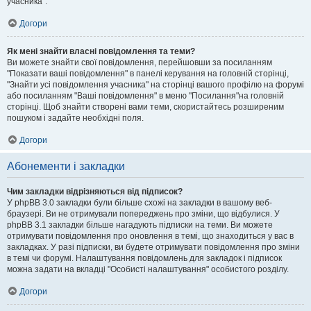
учасника".
Догори
Як мені знайти власні повідомлення та теми?
Ви можете знайти свої повідомлення, перейшовши за посиланням
"Показати ваші повідомлення" в панелі керування на головній сторінці,
"Знайти усі повідомлення учасника" на сторінці вашого профілю на форумі
або посиланням "Ваші повідомлення" в меню "Посилання"на головній
сторінці. Щоб знайти створені вами теми, скористайтесь розширеним
пошуком і задайте необхідні поля.
Догори
Абонементи і закладки
Чим закладки відрізняються від підписок?
У phpBB 3.0 закладки були більше схожі на закладки в вашому веб-
браузері. Ви не отримували попереджень про зміни, що відбулися. У
phpBB 3.1 закладки більше нагадують підписки на теми. Ви можете
отримувати повідомлення про оновлення в темі, що знаходиться у вас в
закладках. У разі підписки, ви будете отримувати повідомлення про зміни
в темі чи форумі. Налаштування повідомлень для закладок і підписок
можна задати на вкладці "Особисті налаштування" особистого розділу.
Догори