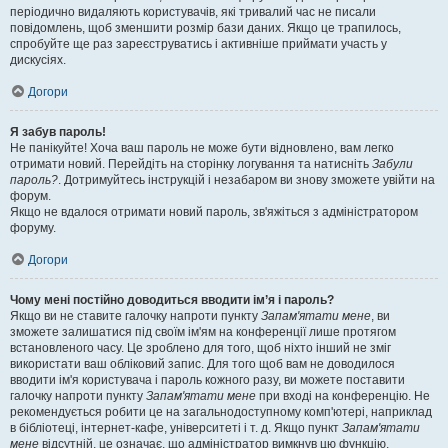
періодично видаляють користувачів, які тривалий час не писали
повідомлень, щоб зменшити розмір бази даних. Якщо це трапилось,
спробуйте ще раз зареєструватись і активніше приймати участь у
дискусіях.
Догори
Я забув пароль!
Не панікуйте! Хоча ваш пароль не може бути відновлено, вам легко
отримати новий. Перейдіть на сторінку логування та натисніть
Забули
пароль?
. Дотримуйтесь інструкцій і незабаром ви знову зможете увійти на
форум.
Якщо не вдалося отримати новий пароль, зв'яжіться з адміністратором
форуму.
Догори
Чому мені постійно доводиться вводити ім’я і пароль?
Якщо ви не ставите галочку напроти пункту
Запам'ятати мене
, ви
зможете залишатися під своїм ім'ям на конференції лише протягом
встановленого часу. Це зроблено для того, щоб ніхто інший не зміг
використати ваш обліковий запис. Для того щоб вам не доводилося
вводити ім'я користувача і пароль кожного разу, ви можете поставити
галочку напроти пункту
Запам'ятати мене
при вході на конференцію. Не
рекомендується робити це на загальнодоступному комп'ютері, наприклад
в бібліотеці, інтернет-кафе, університеті і т. д. Якщо пункт
Запам'ятати
мене
відсутній, це означає, що адміністратор вимкнув цю функцію.