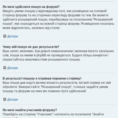
Як мені здійснити пошук на форумі?
Введіть умови пошуку у відповідному полі, яке розміщене на головній
сторінці форуму та на сторінках перегляду форумів та тем. Ви можете
здійснити розширений пошук, перейшовши за посиланням "Розширений
пошук", яке знаходиться на кожній сторінці форуму. Розміщення посилань
може відрізнятись, залежно від стилю.
Догори
Чому мій пошук не дає результатів?
Ваш запит, можливо, був доволі невизначеним і включав багато загальних
слів, пошук за якими в phpBB не провадиться. Будьте більш конкретні і
скористайтесь можливостями розширеного пошуку.
Догори
В результаті пошуку я отримав порожню сторінку!
Ваш пошук дав надто велику кількість результатів, які веб-сервер не зміг
обробити. Використайте "Розширений пошук", точніше задайте умови
пошуку та форуми на яких він повинен бути здійснений.
Догори
Як мені знайти учасників форуму?
Перейдіть на сторінку "Учасники" і натисніть на посилання "Знайти