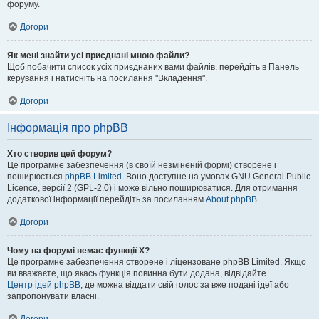
форуму.
Догори
Як мені знайти усі приєднані мною файли?
Щоб побачити список усіх приєднаних вами файлів, перейдіть в Панель
керування і натисніть на посилання "Вкладення".
Догори
Інформація про phpBB
Хто створив цей форум?
Це програмне забезпечення (в своїй незміненій формі) створене і
поширюється
phpBB Limited
. Воно доступне на умовах GNU General Public
Licence, версії 2 (GPL-2.0) і може вільно поширюватися. Для отримання
додаткової інформації перейдіть за посиланням
About phpBB
.
Догори
Чому на форумі немає функції X?
Це програмне забезпечення створене і ліцензоване phpBB Limited. Якщо
ви вважаєте, що якась функція повинна бути додана, відвідайте
Центр ідей phpBB
, де можна віддати свій голос за вже подані ідеї або
запропонувати власні.