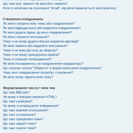
Що таке моє звання і як мені його змінити?
Коли я натискаю на посилання "email", від мене вимагається залогуватись!
Створення повідомлень
Як мені створити нову тему або повідомлення?
Як мені відредагувати або видалити повідомлення?
Як мені додати підпис до мого повідомлення?
Як мені створити опитування?
Чому я не можу додати більше варіантів відповіді?
Як мені змінити або видалити опитування?
Чому я не маю доступу до форуму?
Чому я не можу приєднувати файли?
Чому я отримав попередження?
Як мені поскаржитись на повідомлення модератору?
Що означає кнопка "Зберегти" в формі написання повідомлення?
Чому моє повідомлення потребує схвалення?
Як мені знову підняти мою тему?
Форматування тексту і типи тем
Що таке BBCode?
Чи можу я використовувати HTML?
Що таке смайлики?
Чи можу я розміщувати зображення?
Що таке важливі оголошення?
Що таке оголошення?
Що таке прикріплені теми?
Що таке закриті теми?
Що таке значок теми?