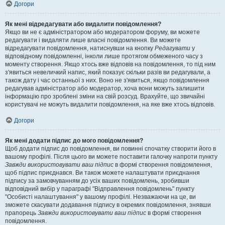
Догори
Як мені відредагувати або видалити повідомлення?
Якщо ви не є адміністратором або модератором форуму, ви можете
редагувати і видаляти лише власні повідомлення. Ви можете
відредагувати повідомлення, натиснувши на кнопку
Редагувати
у
відповідному повідомленні, інколи лише протягом обмеженого часу з
моменту створення. Якщо хтось вже відповів на повідомлення, то під ним
з'явиться невеличкий напис, який показує скільки разів ви редагували, а
також дату і час останньої з них. Воно не з'явиться, якщо повідомлення
редагував адміністратор або модератор, хоча вони можуть залишити
інформацію про зроблені зміни на свій розсуд. Врахуйте, що звичайні
користувачі не можуть видалити повідомлення, на яке вже хтось відповів.
Догори
Як мені додати підпис до мого повідомлення?
Щоб додати підпис до повідомлення, ви повинні спочатку створити його в
вашому профілі. Після цього ви можете поставити галочку напроти пункту
Завжди використовувати ваш підпис
в формі створення повідомлення,
щоб підпис приєднався. Ви також можете налаштувати приєднання
підпису за замовчуванням до усіх ваших повідомлень, зробивши
відповідний вибір у параграфі "Відправлення повідомлень" пункту
"Особисті налаштування" у вашому профілі. Незважаючи на це, ви
зможете скасувати додавання підпису в окремих повідомлення, знявши
прапорець
Завжди використовувати ваш підпис
в формі створення
повідомлення.