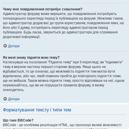
Чому моє повідомлення потребує схвалення?
Адміністратор форуму може вирішити, що повідомлення потребують
попереднього перегляду перед їх публікацією на форумі. Можливо також,
що адміністратор додав вас до групи користувачів, повідомлення яких, на
його або її думку, потребують перегляду адміністратором перед
публікацією. Будь ласка, зверніться до адміністратора для отримання
додаткової інформації.
Догори
Як мені знову підняти мою тему?
Натиснувши на посилання "Підняти тему" при її перегляді, ви "піднімете"
тему в верхню частину першої сторінки форуму. Якщо цього не
відбувається, то це означає, що можливість підняття тим могла бути
відключена, або час, який повинен пройти до повторного підняття теми,
ще не вийшов. Також можна підняти тему, просто відповівши на неї, однак
переконайтесь, що ви не порушуєте правила форуму, в якому
знаходитесь.
Догори
Форматування тексту і типи тем
Що таке BBCode?
BBCode - це особлива реалізація HTML, що пропонує великі можливості