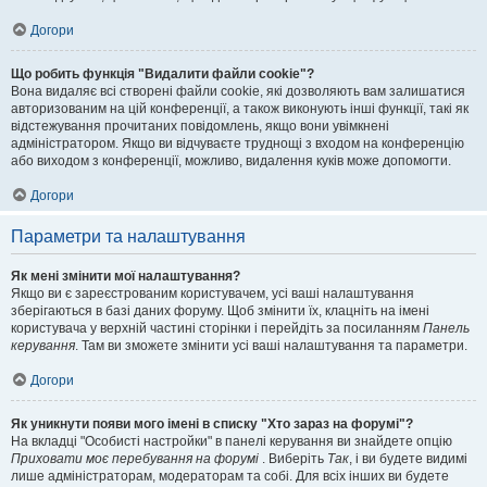
Догори
Що робить функція "Видалити файли cookie"?
Вона видаляє всі створені файли cookie, які дозволяють вам залишатися
авторизованим на цій конференції, а також виконують інші функції, такі як
відстежування прочитаних повідомлень, якщо вони увімкнені
адміністратором. Якщо ви відчуваєте труднощі з входом на конференцію
або виходом з конференції, можливо, видалення куків може допомогти.
Догори
Параметри та налаштування
Як мені змінити мої налаштування?
Якщо ви є зареєстрованим користувачем, усі ваші налаштування
зберігаються в базі даних форуму. Щоб змінити їх, клацніть на імені
користувача у верхній частині сторінки і перейдіть за посиланням
Панель
керування
. Там ви зможете змінити усі ваші налаштування та параметри.
Догори
Як уникнути появи мого імені в списку "Хто зараз на форумі"?
На вкладці "Особисті настройки" в панелі керування ви знайдете опцію
Приховати моє перебування на форумі
. Виберіть
Так
, і ви будете видимі
лише адміністраторам, модераторам та собі. Для всіх інших ви будете