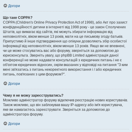
Догори
Що таке COPPA?
COPPA (Children's Online Privacy Protection Act of 1998), або Акт про захист
конфіденційності дитини в інтернеті від 1998 року - це закон Сполучених
Штатів, що вимагає від сайтів, які можуть збирати інформацію від
неповнолітніх, віком менше 13 років, мати на це письмову згоду батьків.
Припустимо й інше підтвердження що опікуни дозволяють збір особистої
інформації від неповнолітніх, віком менше 13 років. Якщо ви не впевнені,
чи це може стосуватись вас або форуму, зверніться за допомогою до
юрисконсульта. Зверніть увагу, що phpBB Limited адміністрація даної
конференції не може надавати консультацій з юридичних питань і не є
об'єктом юридичних відносин, окрім вказаних у відповіді на питання "З ким
мені зв'язатись з питань некоректного використання і / або юридичних
питань, пов'язаних з цим форумом?".
Догори
Чому я не можу зареєструватись?
Можливо адміністратор форуму відключив реєстрацію нових користувачів.
Також можливо, що він заблокував вашу IP-адресу або ім'я користувача,
яке ви намагаєтесь зареєструвати. Зверніться за допомогою до
адміністратора форуму.
Догори