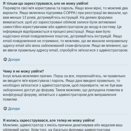
Я тільки що зареєструвався, але не можу увійти!
Перевірте свої ім'я користувача та пароль. Якщо вони вірні, то можливі два
варіанти. Якщо включена підтримка COPPA і при реєстрації ви вказали, що
вам менше 13 років, дотримуйтесь інструкцій. На деяких форумах
вимагається, щоб усі зареєстровані облікові записи були активовані
самостійно користувачами або адміністратором до входу в систему. Ця
інформація відображається в процесі реєстрації. Якщо вам було
надіслано email-повідомлення поштою, дотримуйтесь інструкцій. Якщо
email-повідомлення не отримано, то можливо, що ви вказали неправильну
адресу email або вона заблокований спам-фільтром. Якщо ви впевнені, що
ви ввели правильну адресу email, спробуйте зв'язатися з адміністратором.
Догори
Чому я не можу увійти?
Існує кілька можливих причин. Перш за все, переконайтесь, чи правильно
ви вводите ім'я користувача і пароль. Якщо дані введені правильно, то
необхідно зв'язатися з адміністратором, щоб перевірити, чи не був вам
заборонено доступ до форуму. Також можливо, що допущена помилка в
конфігурації форуму, зв'яжіться з адміністратором для виправлення
помилки.
Догори
Я колись зареєструвався, але тепер не можу увійти!
Можливо, адміністратор з якоїсь причини деактивував або видалив ваш
обліковий запис. Крім того, на багатьох форумах адміністратори