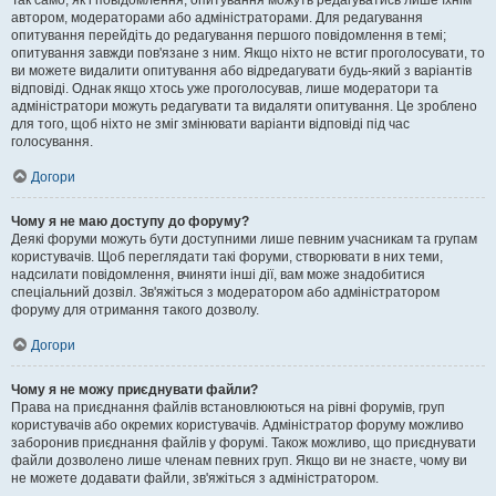
Так само, як і повідомлення, опитування можуть редагуватись лише їхнім
автором, модераторами або адміністраторами. Для редагування
опитування перейдіть до редагування першого повідомлення в темі;
опитування завжди пов'язане з ним. Якщо ніхто не встиг проголосувати, то
ви можете видалити опитування або відредагувати будь-який з варіантів
відповіді. Однак якщо хтось уже проголосував, лише модератори та
адміністратори можуть редагувати та видаляти опитування. Це зроблено
для того, щоб ніхто не зміг змінювати варіанти відповіді під час
голосування.
Догори
Чому я не маю доступу до форуму?
Деякі форуми можуть бути доступними лише певним учасникам та групам
користувачів. Щоб переглядати такі форуми, створювати в них теми,
надсилати повідомлення, вчиняти інші дії, вам може знадобитися
спеціальний дозвіл. Зв'яжіться з модератором або адміністратором
форуму для отримання такого дозволу.
Догори
Чому я не можу приєднувати файли?
Права на приєднання файлів встановлюються на рівні форумів, груп
користувачів або окремих користувачів. Адміністратор форуму можливо
заборонив приєднання файлів у форумі. Також можливо, що приєднувати
файли дозволено лише членам певних груп. Якщо ви не знаєте, чому ви
не можете додавати файли, зв'яжіться з адміністратором.