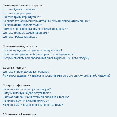
Рівні користувачів та групи
Хто такі Адміністратори?
Хто такі модератори?
Що таке групи користувачів?
Де знаходяться групи користувачів і як мені приєднатись до них?
Як мені стати Лідером групи?
Чому групи відображаються різними кольорами?
Що таке група за замовчуванням?
Що таке "Наша команда"?
Приватні повідомлення
Я не можу відсилати приватні повідомлення!
Я постійно отримую небажані приватні повідомлення!
Я отримав спам або образливий email від когось із цього форуму!
Друзі та недруги
Що таке список друзів та недругів?
Як я можу додавати / видаляти користувачів до мого списку друзів або недругів?
Пошук по форумах
Як мені здійснити пошук на форумі?
Чому мій пошук не дає результатів?
В результаті пошуку я отримав порожню сторінку!
Як мені знайти учасників форуму?
Як мені знайти власні повідомлення та теми?
Абонементи і закладки