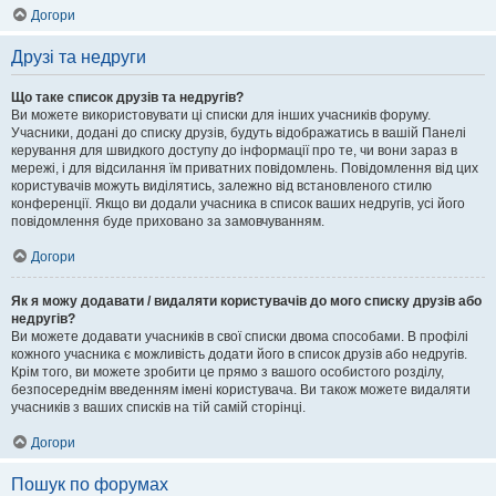
Догори
Друзі та недруги
Що таке список друзів та недругів?
Ви можете використовувати ці списки для інших учасників форуму.
Учасники, додані до списку друзів, будуть відображатись в вашій Панелі
керування для швидкого доступу до інформації про те, чи вони зараз в
мережі, і для відсилання їм приватних повідомлень. Повідомлення від цих
користувачів можуть виділятись, залежно від встановленого стилю
конференції. Якщо ви додали учасника в список ваших недругів, усі його
повідомлення буде приховано за замовчуванням.
Догори
Як я можу додавати / видаляти користувачів до мого списку друзів або
недругів?
Ви можете додавати учасників в свої списки двома способами. В профілі
кожного учасника є можливість додати його в список друзів або недругів.
Крім того, ви можете зробити це прямо з вашого особистого розділу,
безпосереднім введенням імені користувача. Ви також можете видаляти
учасників з ваших списків на тій самій сторінці.
Догори
Пошук по форумах