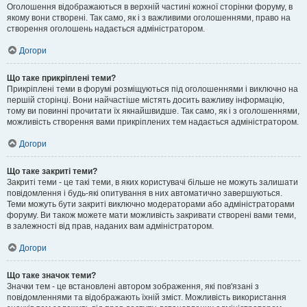
Оголошення відображаються в верхній частині кожної сторінки форуму, в
якому вони створені. Так само, як і з важливими оголошеннями, право на
створення оголошень надається адміністратором.
Догори
Що таке прикріплені теми?
Прикріплені теми в форумі розміщуються під оголошеннями і виключно на
першій сторінці. Вони найчастіше містять досить важливу інформацію,
тому ви повинні прочитати їх якнайшвидше. Так само, як і з оголошеннями,
можливість створення вами прикріплених тем надається адміністратором.
Догори
Що таке закриті теми?
Закриті теми - це такі теми, в яких користувачі більше не можуть залишати
повідомлення і будь-які опитування в них автоматично завершуються.
Теми можуть бути закриті виключно модераторами або адміністраторами
форуму. Ви також можете мати можливість закривати створені вами теми,
в залежності від прав, наданих вам адміністратором.
Догори
Що таке значок теми?
Значки тем - це встановлені автором зображення, які пов'язані з
повідомленнями та відображають їхній зміст. Можливість використання