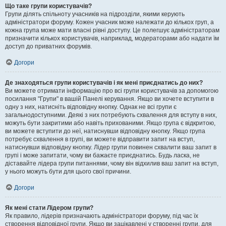
Що таке групи користувачів?
Групи ділять спільноту учасників на підрозділи, якими керують
адміністратори форуму. Кожен учасник може належати до кількох груп, а
кожна група може мати власні рівні доступу. Це полегшує адміністраторам
призначити кількох користувачів, наприклад, модераторами або надати їм
доступ до приватних форумів.
Догори
Де знаходяться групи користувачів і як мені приєднатись до них?
Ви можете отримати інформацію про всі групи користувачів за допомогою
посилання "Групи" в вашій Панелі керування. Якщо ви хочете вступити в
одну з них, натисніть відповідну кнопку. Однак не всі групи є
загальнодоступними. Деякі з них потребують схвалення для вступу в них,
можуть бути закритими або навіть прихованими. Якщо група є відкритою,
ви можете вступити до неї, натиснувши відповідну кнопку. Якщо група
потребує схвалення в групі, ви можете відправити запит на вступ,
натиснувши відповідну кнопку. Лідер групи повинен схвалити ваш запит в
групі і може запитати, чому ви бажаєте приєднатись. Будь ласка, не
діставайте лідера групи питаннями, чому він відхилив ваш запит на вступ,
у нього можуть бути для цього свої причини.
Догори
Як мені стати Лідером групи?
Як правило, лідерів призначають адміністратори форуму, під час їх
створення відповідної групи. Якщо ви зацікавлені у створенні групи, для