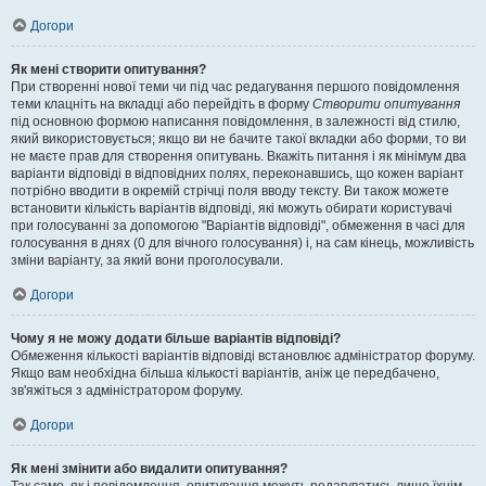
Догори
Як мені створити опитування?
При створенні нової теми чи під час редагування першого повідомлення
теми клацніть на вкладці або перейдіть в форму
Створити опитування
під основною формою написання повідомлення, в залежності від стилю,
який використовується; якщо ви не бачите такої вкладки або форми, то ви
не маєте прав для створення опитувань. Вкажіть питання і як мінімум два
варіанти відповіді в відповідних полях, переконавшись, що кожен варіант
потрібно вводити в окремій стрічці поля вводу тексту. Ви також можете
встановити кількість варіантів відповіді, які можуть обирати користувачі
при голосуванні за допомогою "Варіантів відповіді", обмеження в часі для
голосування в днях (0 для вічного голосування) і, на сам кінець, можливість
зміни варіанту, за який вони проголосували.
Догори
Чому я не можу додати більше варіантів відповіді?
Обмеження кількості варіантів відповіді встановлює адміністратор форуму.
Якщо вам необхідна більша кількості варіантів, аніж це передбачено,
зв'яжіться з адміністратором форуму.
Догори
Як мені змінити або видалити опитування?