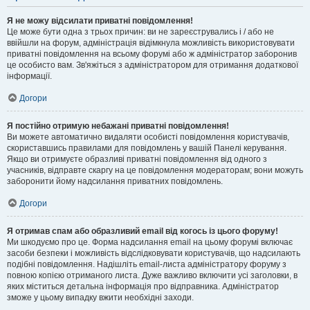
Я не можу відсилати приватні повідомлення!
Це може бути одна з трьох причин: ви не зареєструвались і / або не
ввійшли на форум, адміністрація відімкнула можливість використовувати
приватні повідомлення на всьому форумі або ж адміністратор заборонив
це особисто вам. Зв'яжіться з адміністратором для отримання додаткової
інформації.
Догори
Я постійно отримую небажані приватні повідомлення!
Ви можете автоматично видаляти особисті повідомлення користувачів,
скориставшись правилами для повідомлень у вашій Панелі керування.
Якщо ви отримуєте образливі приватні повідомлення від одного з
учасників, відправте скаргу на це повідомлення модераторам; вони можуть
заборонити йому надсилання приватних повідомлень.
Догори
Я отримав спам або образливий email від когось із цього форуму!
Ми шкодуємо про це. Форма надсилання email на цьому форумі включає
засоби безпеки і можливість відслідковувати користувачів, що надсилають
подібні повідомлення. Надішліть email-листа адміністратору форуму з
повною копією отриманого листа. Дуже важливо включити усі заголовки, в
яких міститься детальна інформація про відправника. Адміністратор
зможе у цьому випадку вжити необхідні заходи.