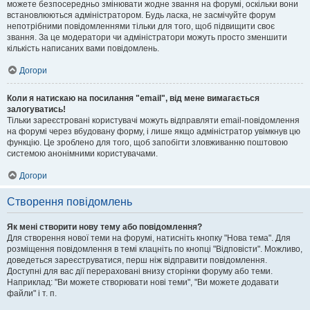
можете безпосередньо змінювати жодне звання на форумі, оскільки вони
встановлюються адміністратором. Будь ласка, не засмічуйте форум
непотрібними повідомленнями тільки для того, щоб підвищити своє
звання. За це модератори чи адміністратори можуть просто зменшити
кількість написаних вами повідомлень.
Догори
Коли я натискаю на посилання "email", від мене вимагається
залогуватись!
Тільки зареєстровані користувачі можуть відправляти email-повідомлення
на форумі через вбудовану форму, і лише якщо адміністратор увімкнув цю
функцію. Це зроблено для того, щоб запобігти зловживанню поштовою
системою анонімними користувачами.
Догори
Створення повідомлень
Як мені створити нову тему або повідомлення?
Для створення нової теми на форумі, натисніть кнопку "Нова тема". Для
розміщення повідомлення в темі клацніть по кнопці "Відповісти". Можливо,
доведеться зареєструватися, перш ніж відправити повідомлення.
Доступні для вас дії перераховані внизу сторінки форуму або теми.
Наприклад: "Ви можете створювати нові теми", "Ви можете додавати
файли" і т. п.