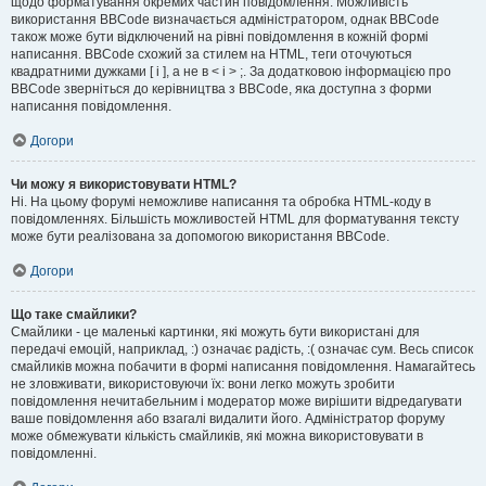
щодо форматування окремих частин повідомлення. Можливість
використання BBCode визначається адміністратором, однак BBCode
також може бути відключений на рівні повідомлення в кожній формі
написання. BBCode схожий за стилем на HTML, теги оточуються
квадратними дужками [ і ], а не в < і > ;. За додатковою інформацією про
BBCode зверніться до керівництва з BBCode, яка доступна з форми
написання повідомлення.
Догори
Чи можу я використовувати HTML?
Ні. На цьому форумі неможливе написання та обробка HTML-коду в
повідомленнях. Більшість можливостей HTML для форматування тексту
може бути реалізована за допомогою використання BBCode.
Догори
Що таке смайлики?
Смайлики - це маленькі картинки, які можуть бути використані для
передачі емоцій, наприклад, :) означає радість, :( означає сум. Весь список
смайликів можна побачити в формі написання повідомлення. Намагайтесь
не зловживати, використовуючи їх: вони легко можуть зробити
повідомлення нечитабельним і модератор може вирішити відредагувати
ваше повідомлення або взагалі видалити його. Адміністратор форуму
може обмежувати кількість смайликів, які можна використовувати в
повідомленні.