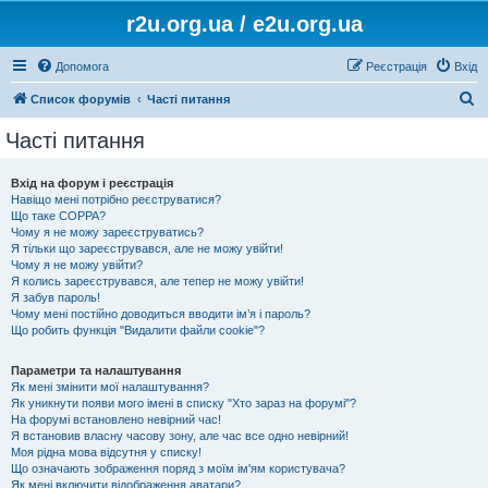
r2u.org.ua / e2u.org.ua
Допомога
Реєстрація
Вхід
П
Список форумів
Часті питання
о
Часті питання
ш
у
Вхід на форум і реєстрація
Навіщо мені потрібно реєструватися?
к
Що таке COPPA?
Чому я не можу зареєструватись?
Я тільки що зареєструвався, але не можу увійти!
Чому я не можу увійти?
Я колись зареєструвався, але тепер не можу увійти!
Я забув пароль!
Чому мені постійно доводиться вводити ім’я і пароль?
Що робить функція "Видалити файли cookie"?
Параметри та налаштування
Як мені змінити мої налаштування?
Як уникнути появи мого імені в списку "Хто зараз на форумі"?
На форумі встановлено невірний час!
Я встановив власну часову зону, але час все одно невірний!
Моя рідна мова відсутня у списку!
Що означають зображення поряд з моїм ім'ям користувача?
Як мені включити відображення аватари?