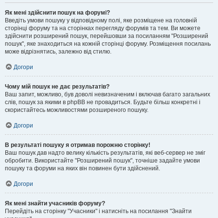
Як мені здійснити пошук на форумі?
Введіть умови пошуку у відповідному полі, яке розміщене на головній
сторінці форуму та на сторінках перегляду форумів та тем. Ви можете
здійснити розширений пошук, перейшовши за посиланням "Розширений
пошук", яке знаходиться на кожній сторінці форуму. Розміщення посилань
може відрізнятись, залежно від стилю.
Догори
Чому мій пошук не дає результатів?
Ваш запит, можливо, був доволі невизначеним і включав багато загальних
слів, пошук за якими в phpBB не провадиться. Будьте більш конкретні і
скористайтесь можливостями розширеного пошуку.
Догори
В результаті пошуку я отримав порожню сторінку!
Ваш пошук дав надто велику кількість результатів, які веб-сервер не зміг
обробити. Використайте "Розширений пошук", точніше задайте умови
пошуку та форуми на яких він повинен бути здійснений.
Догори
Як мені знайти учасників форуму?
Перейдіть на сторінку "Учасники" і натисніть на посилання "Знайти