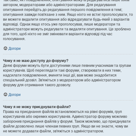
Так само, як і повідомлення, опитування можуть редагуватись лише їхнім
автором, модераторами або адміністраторами. Для редагування
опитування перейдіть до редагування першого повідомлення в темі;
опитування завжди пов'язане з ним. Якщо ніхто не встиг проголосувати, то
ви можете видалити опитування або відредагувати будь-який з варіантів
відповіді. Однак якщо хтось уже проголосував, лише модератори та
адміністратори можуть редагувати та видаляти опитування. Це зроблено
для того, щоб ніхто не зміг змінювати варіанти відповіді під час
голосування.
Догори
Чому я не маю доступу до форуму?
Деякі форуми можуть бути доступними лише певним учасникам та групам
користувачів. Щоб переглядати такі форуми, створювати в них теми,
надсилати повідомлення, вчиняти інші дії, вам може знадобитися
спеціальний дозвіл. Зв'яжіться з модератором або адміністратором
форуму для отримання такого дозволу.
Догори
Чому я не можу приєднувати файли?
Права на приєднання файлів встановлюються на рівні форумів, груп
користувачів або окремих користувачів. Адміністратор форуму можливо
заборонив приєднання файлів у форумі. Також можливо, що приєднувати
файли дозволено лише членам певних груп. Якщо ви не знаєте, чому ви
не можете додавати файли, зв'яжіться з адміністратором.