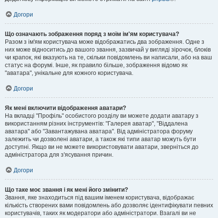
Догори
Що означають зображення поряд з моїм ім'ям користувача?
Разом з ім'ям користувача може відображатись два зображення. Одне з
них може відноситись до вашого звання, зазвичай у вигляді зірочок, блоків
чи крапок, які вказують на те, скільки повідомлень ви написали, або на ваш
статус на форумі. Інше, як правило більше, зображення відомо як
"аватара", унікальне для кожного користувача.
Догори
Як мені включити відображення аватари?
На вкладці "Профіль" особистого розділу ви можете додати аватару з
використанням різних інструментів: "Галерея аватар", "Віддалена
аватара" або "Завантажувана аватара". Від адміністратора форуму
залежить чи дозволені аватари, а також які типи аватар можуть бути
доступні. Якщо ви не можете використовувати аватари, зверніться до
адміністратора для з'ясування причин.
Догори
Що таке моє звання і як мені його змінити?
Звання, яке знаходиться під вашим іменем користувача, відображає
кількість створених вами повідомлень або дозволяє ідентифікувати певних
користувачів, таких як модератори або адміністратори. Взагалі ви не