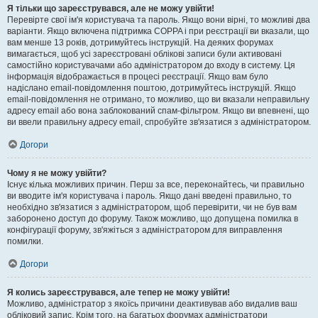
Я тільки що зареєструвався, але не можу увійти!
Перевірте свої ім'я користувача та пароль. Якщо вони вірні, то можливі два
варіанти. Якщо включена підтримка COPPA і при реєстрації ви вказали, що
вам менше 13 років, дотримуйтесь інструкцій. На деяких форумах
вимагається, щоб усі зареєстровані облікові записи були активовані
самостійно користувачами або адміністратором до входу в систему. Ця
інформація відображається в процесі реєстрації. Якщо вам було
надіслано email-повідомлення поштою, дотримуйтесь інструкцій. Якщо
email-повідомлення не отримано, то можливо, що ви вказали неправильну
адресу email або вона заблокований спам-фільтром. Якщо ви впевнені, що
ви ввели правильну адресу email, спробуйте зв'язатися з адміністратором.
Догори
Чому я не можу увійти?
Існує кілька можливих причин. Перш за все, переконайтесь, чи правильно
ви вводите ім'я користувача і пароль. Якщо дані введені правильно, то
необхідно зв'язатися з адміністратором, щоб перевірити, чи не був вам
заборонено доступ до форуму. Також можливо, що допущена помилка в
конфігурації форуму, зв'яжіться з адміністратором для виправлення
помилки.
Догори
Я колись зареєструвався, але тепер не можу увійти!
Можливо, адміністратор з якоїсь причини деактивував або видалив ваш
обліковий запис. Крім того, на багатьох форумах адміністратори