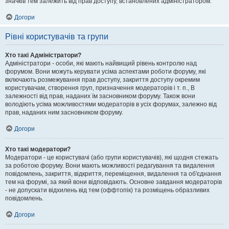
значків тем залежить від прав доступу, встановлених адміністратором.
Догори
Рівні користувачів та групи
Хто такі Адміністратори?
Адміністратори - особи, які мають найвищий рівень контролю над
форумом. Вони можуть керувати усіма аспектами роботи форуму, які
включають розмежування прав доступу, закриття доступу окремим
користувачам, створення груп, призначення модераторів і т. п., В
залежності від прав, наданих їм засновником форуму. Також вони
володіють усіма можливостями модераторів в усіх форумах, залежно від
прав, наданих ним засновником форуму.
Догори
Хто такі модератори?
Модератори - це користувачі (або групи користувачів), які щодня стежать
за роботою форуму. Вони мають можливості редагування та видалення
повідомлень, закриття, відкриття, переміщення, видалення та об'єднання
тем на форумі, за який вони відповідають. Основне завдання модераторів
- не допускати відхилень від тем (оффтопік) та розміщень образливих
повідомлень.
Догори