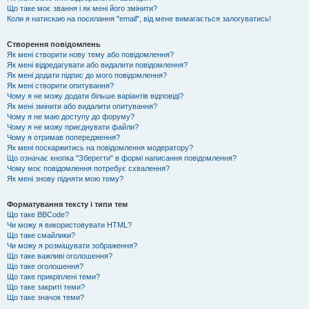
Що таке моє звання і як мені його змінити?
Коли я натискаю на посилання "email", від мене вимагається залогуватись!
Створення повідомлень
Як мені створити нову тему або повідомлення?
Як мені відредагувати або видалити повідомлення?
Як мені додати підпис до мого повідомлення?
Як мені створити опитування?
Чому я не можу додати більше варіантів відповіді?
Як мені змінити або видалити опитування?
Чому я не маю доступу до форуму?
Чому я не можу приєднувати файли?
Чому я отримав попередження?
Як мені поскаржитись на повідомлення модератору?
Що означає кнопка "Зберегти" в формі написання повідомлення?
Чому моє повідомлення потребує схвалення?
Як мені знову підняти мою тему?
Форматування тексту і типи тем
Що таке BBCode?
Чи можу я використовувати HTML?
Що таке смайлики?
Чи можу я розміщувати зображення?
Що таке важливі оголошення?
Що таке оголошення?
Що таке прикріплені теми?
Що таке закриті теми?
Що таке значок теми?