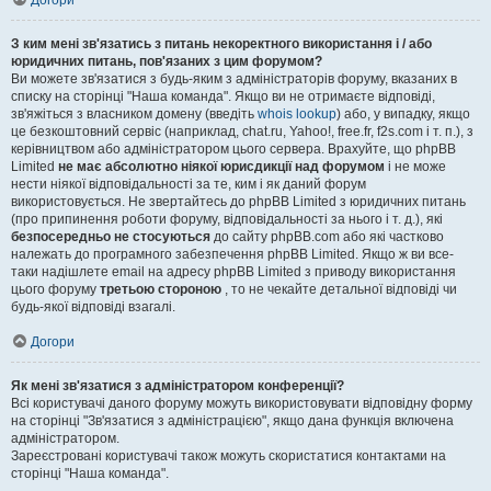
Догори
З ким мені зв'язатись з питань некоректного використання і / або
юридичних питань, пов'язаних з цим форумом?
Ви можете зв'язатися з будь-яким з адміністраторів форуму, вказаних в
списку на сторінці "Наша команда". Якщо ви не отримаєте відповіді,
зв'яжіться з власником домену (введіть
whois lookup
) або, у випадку, якщо
це безкоштовний сервіс (наприклад, chat.ru, Yahoo!, free.fr, f2s.com і т. п.), з
керівництвом або адміністратором цього сервера. Врахуйте, що phpBB
Limited
не має абсолютно ніякої юрисдикції над форумом
і не може
нести ніякої відповідальності за те, ким і як даний форум
використовується. Не звертайтесь до phpBB Limited з юридичних питань
(про припинення роботи форуму, відповідальності за нього і т. д.), які
безпосередньо не стосуються
до сайту phpBB.com або які частково
належать до програмного забезпечення phpBB Limited. Якщо ж ви все-
таки надішлете email на адресу phpBB Limited з приводу використання
цього форуму
третьою стороною
, то не чекайте детальної відповіді чи
будь-якої відповіді взагалі.
Догори
Як мені зв'язатися з адміністратором конференції?
Всі користувачі даного форуму можуть використовувати відповідну форму
на сторінці "Зв'язатися з адміністрацією", якщо дана функція включена
адміністратором.
Зареєстровані користувачі також можуть скористатися контактами на
сторінці "Наша команда".