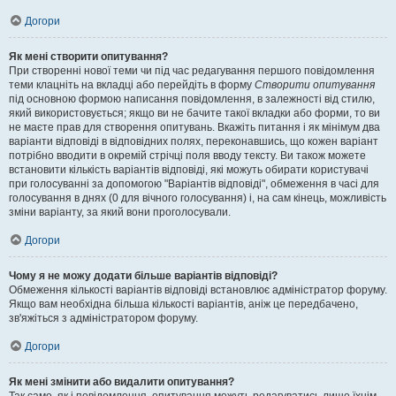
Догори
Як мені створити опитування?
При створенні нової теми чи під час редагування першого повідомлення
теми клацніть на вкладці або перейдіть в форму
Створити опитування
під основною формою написання повідомлення, в залежності від стилю,
який використовується; якщо ви не бачите такої вкладки або форми, то ви
не маєте прав для створення опитувань. Вкажіть питання і як мінімум два
варіанти відповіді в відповідних полях, переконавшись, що кожен варіант
потрібно вводити в окремій стрічці поля вводу тексту. Ви також можете
встановити кількість варіантів відповіді, які можуть обирати користувачі
при голосуванні за допомогою "Варіантів відповіді", обмеження в часі для
голосування в днях (0 для вічного голосування) і, на сам кінець, можливість
зміни варіанту, за який вони проголосували.
Догори
Чому я не можу додати більше варіантів відповіді?
Обмеження кількості варіантів відповіді встановлює адміністратор форуму.
Якщо вам необхідна більша кількості варіантів, аніж це передбачено,
зв'яжіться з адміністратором форуму.
Догори
Як мені змінити або видалити опитування?