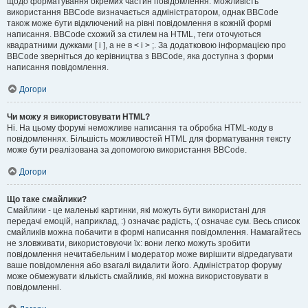
щодо форматування окремих частин повідомлення. Можливість
використання BBCode визначається адміністратором, однак BBCode
також може бути відключений на рівні повідомлення в кожній формі
написання. BBCode схожий за стилем на HTML, теги оточуються
квадратними дужками [ і ], а не в < і > ;. За додатковою інформацією про
BBCode зверніться до керівництва з BBCode, яка доступна з форми
написання повідомлення.
Догори
Чи можу я використовувати HTML?
Ні. На цьому форумі неможливе написання та обробка HTML-коду в
повідомленнях. Більшість можливостей HTML для форматування тексту
може бути реалізована за допомогою використання BBCode.
Догори
Що таке смайлики?
Смайлики - це маленькі картинки, які можуть бути використані для
передачі емоцій, наприклад, :) означає радість, :( означає сум. Весь список
смайликів можна побачити в формі написання повідомлення. Намагайтесь
не зловживати, використовуючи їх: вони легко можуть зробити
повідомлення нечитабельним і модератор може вирішити відредагувати
ваше повідомлення або взагалі видалити його. Адміністратор форуму
може обмежувати кількість смайликів, які можна використовувати в
повідомленні.