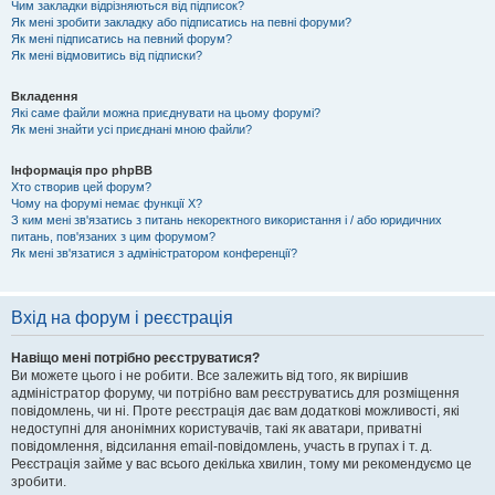
Чим закладки відрізняються від підписок?
Як мені зробити закладку або підписатись на певні форуми?
Як мені підписатись на певний форум?
Як мені відмовитись від підписки?
Вкладення
Які саме файли можна приєднувати на цьому форумі?
Як мені знайти усі приєднані мною файли?
Інформація про phpBB
Хто створив цей форум?
Чому на форумі немає функції X?
З ким мені зв'язатись з питань некоректного використання і / або юридичних
питань, пов'язаних з цим форумом?
Як мені зв'язатися з адміністратором конференції?
Вхід на форум і реєстрація
Навіщо мені потрібно реєструватися?
Ви можете цього і не робити. Все залежить від того, як вирішив
адміністратор форуму, чи потрібно вам реєструватись для розміщення
повідомлень, чи ні. Проте реєстрація дає вам додаткові можливості, які
недоступні для анонімних користувачів, такі як аватари, приватні
повідомлення, відсилання email-повідомлень, участь в групах і т. д.
Реєстрація займе у вас всього декілька хвилин, тому ми рекомендуємо це
зробити.