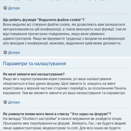
Догори
Що робить функція "Видалити файли cookie"?
Вона видаляє всі створені файли cookie, які дозволяють вам залишатися
авторизованим на цій конференції, а також виконують інші функції, такі як
відстежування прочитаних повідомлень, якщо вони увімкнені
адміністратором. Якщо ви відчуваєте труднощі з входом на конференцію
або виходом з конференції, можливо, видалення куків може допомогти.
Догори
Параметри та налаштування
Як мені змінити мої налаштування?
Якщо ви є зареєстрованим користувачем, усі ваші налаштування
зберігаються в базі даних форуму. Щоб змінити їх, клацніть на імені
користувача у верхній частині сторінки і перейдіть за посиланням
Панель
керування
. Там ви зможете змінити усі ваші налаштування та параметри.
Догори
Як уникнути появи мого імені в списку "Хто зараз на форумі"?
На вкладці "Особисті настройки" в панелі керування ви знайдете опцію
Приховати моє перебування на форумі
. Виберіть
Так
, і ви будете видимі
лише адміністраторам, модераторам та собі. Для всіх інших ви будете