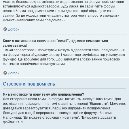
можете безпосередньо змінювати жодне звання на форумі, оскільки вони
встановлюються адміністратором. Будь ласка, не засмічуйте форум
непотрібними повідомленнями тільки для того, щоб підвищити своє
звання. За це модератори чи адміністратори можуть просто зменшити
кількість написаних вами повідомлень.
Догори
Коли я натискаю на посилання "email", від мене вимагається
залогуватись!
Тільки зареєстровані користувачі можуть відправляти email-повідомлення
на форумі через вбудовану форму, і лише якщо адміністратор увімкнув цю
функцію. Це зроблено для того, щоб запобігти зловживанню поштовою
системою анонімними користувачами.
Догори
Створення повідомлень
Як мені створити нову тему або повідомлення?
Для створення нової теми на форумі, натисніть кнопку "Нова тема". Для
розміщення повідомлення в темі клацніть по кнопці "Відповісти". Можливо,
доведеться зареєструватися, перш ніж відправити повідомлення.
Доступні для вас дії перераховані внизу сторінки форуму або теми.
Наприклад: "Ви можете створювати нові теми", "Ви можете додавати
файли" і т. п.