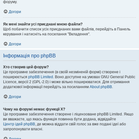
форуму.
Догори
Як мені знайти усі приєднані мною файли?
Щоб побачити список усіх приєднаних вами файлів, перейдіть в Панель
керування і натисніть на посилання "Вкладення".
Догори
Інформація про phpBB
Хто створив цей форум?
Це програмне забезпечення (в своїй незміненій формі) створене і
поширюється
phpBB Limited
. Воно доступне на умовах GNU General Public
Licence, версії 2 (GPL-2.0) і може вільно поширюватися. Для отримання
додаткової інформації перейдіть за посиланням
About phpBB
.
Догори
Чому на форумі немає функції X?
Це програмне забезпечення створене і ліцензоване phpBB Limited. Якщо
ви вважаєте, що якась функція повинна бути додана, відвідайте
Центр ідей phpBB
, де можна віддати свій голос за вже подані ідеї або
запропонувати власні.