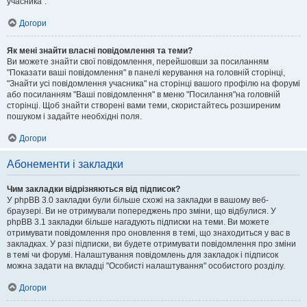
учасника".
Догори
Як мені знайти власні повідомлення та теми?
Ви можете знайти свої повідомлення, перейшовши за посиланням
"Показати ваші повідомлення" в панелі керування на головній сторінці,
"Знайти усі повідомлення учасника" на сторінці вашого профілю на форумі
або посиланням "Ваші повідомлення" в меню "Посилання"на головній
сторінці. Щоб знайти створені вами теми, скористайтесь розширеним
пошуком і задайте необхідні поля.
Догори
Абонементи і закладки
Чим закладки відрізняються від підписок?
У phpBB 3.0 закладки були більше схожі на закладки в вашому веб-
браузері. Ви не отримували попереджень про зміни, що відбулися. У
phpBB 3.1 закладки більше нагадують підписки на теми. Ви можете
отримувати повідомлення про оновлення в темі, що знаходиться у вас в
закладках. У разі підписки, ви будете отримувати повідомлення про зміни
в темі чи форумі. Налаштування повідомлень для закладок і підписок
можна задати на вкладці "Особисті налаштування" особистого розділу.
Догори