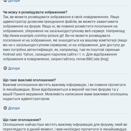
Догори
Чи можу я розміщувати зображення?
Так, ви можете розміщувати зображення в своїх повідомленнях. Якщо
адміністратор дозволив приєднання файлів, ви можете завантажити
зображення на форум. Якщо ні, ви повинні розмістити посилання на
зображення, збережене на загальнодоступному веб-сервері. Наприклад:
http://www.example.com/my-picture.gif. Ви не можете розміщувати
посилання ні на зображення, які знаходяться на вашому комп'ютері (якщо
він не є загальнодоступним сервером), ні на зображення, для доступу до
яких потрібна автентифікація, як, наприклад, такі як поштові скриньки
Hotmail або Yahoo, захищені паролем сайти і т. п. Для відображення
зображення в повідомленні, скористайтесь тегом BBCode [img].
Догори
Що таке важливі оголошення?
Важливі оголошення містять важливу інформацію, і ви повинні прочитати
їх якнайшвидше. Вони відображаються в верхній частині форуму та у
вашій Панелі керування. Можливість написання вами важливих оголошень
надається адміністратором.
Догори
Що таке оголошення?
Оголошення найчастіше містять важливу інформацію для форуму, який ви
переглядаєте в даний момент, і вам необхідно прочитати їх якнайшвидше.