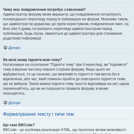
Чому моє повідомлення потребує схвалення?
Адміністратор форуму може вирішити, що повідомлення потребують
попереднього перегляду перед їх публікацією на форумі. Можливо також,
що адміністратор додав вас до групи користувачів, повідомлення яких, на
його або її думку, потребують перегляду адміністратором перед
публікацією. Будь ласка, зверніться до адміністратора для отримання
додаткової інформації.
Догори
Як мені знову підняти мою тему?
Натиснувши на посилання "Підняти тему" при її перегляді, ви "піднімете"
тему в верхню частину першої сторінки форуму. Якщо цього не
відбувається, то це означає, що можливість підняття тим могла бути
відключена, або час, який повинен пройти до повторного підняття теми,
ще не вийшов. Також можна підняти тему, просто відповівши на неї, однак
переконайтесь, що ви не порушуєте правила форуму, в якому
знаходитесь.
Догори
Форматування тексту і типи тем
Що таке BBCode?
BBCode - це особлива реалізація HTML, що пропонує великі можливості