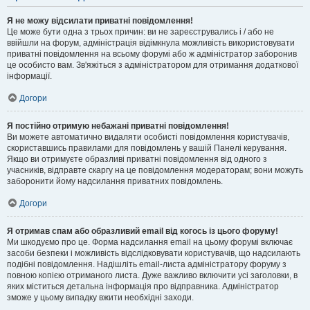
Я не можу відсилати приватні повідомлення!
Це може бути одна з трьох причин: ви не зареєструвались і / або не
ввійшли на форум, адміністрація відімкнула можливість використовувати
приватні повідомлення на всьому форумі або ж адміністратор заборонив
це особисто вам. Зв'яжіться з адміністратором для отримання додаткової
інформації.
Догори
Я постійно отримую небажані приватні повідомлення!
Ви можете автоматично видаляти особисті повідомлення користувачів,
скориставшись правилами для повідомлень у вашій Панелі керування.
Якщо ви отримуєте образливі приватні повідомлення від одного з
учасників, відправте скаргу на це повідомлення модераторам; вони можуть
заборонити йому надсилання приватних повідомлень.
Догори
Я отримав спам або образливий email від когось із цього форуму!
Ми шкодуємо про це. Форма надсилання email на цьому форумі включає
засоби безпеки і можливість відслідковувати користувачів, що надсилають
подібні повідомлення. Надішліть email-листа адміністратору форуму з
повною копією отриманого листа. Дуже важливо включити усі заголовки, в
яких міститься детальна інформація про відправника. Адміністратор
зможе у цьому випадку вжити необхідні заходи.