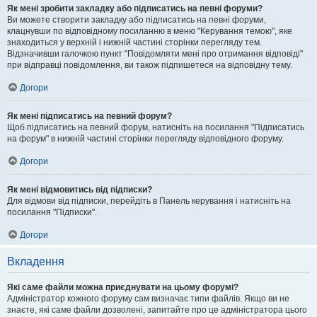
Як мені зробити закладку або підписатись на певні форуми?
Ви можете створити закладку або підписатись на певні форуми,
клацнувши по відповідному посиланню в меню "Керування темою", яке
знаходиться у верхній і нижній частині сторінки перегляду тем.
Відзначивши галочкою пункт "Повідомляти мені про отримання відповіді"
при відправці повідомлення, ви також підпишетеся на відповідну тему.
Догори
Як мені підписатись на певний форум?
Щоб підписатись на певний форум, натисніть на посилання "Підписатись
на форум" в нижній частині сторінки перегляду відповідного форуму.
Догори
Як мені відмовитись від підписки?
Для відмови від підписки, перейдіть в Панель керування і натисніть на
посилання "Підписки".
Догори
Вкладення
Які саме файли можна приєднувати на цьому форумі?
Адміністратор кожного форуму сам визначає типи файлів. Якщо ви не
знаєте, які саме файли дозволені, запитайте про це адміністратора цього