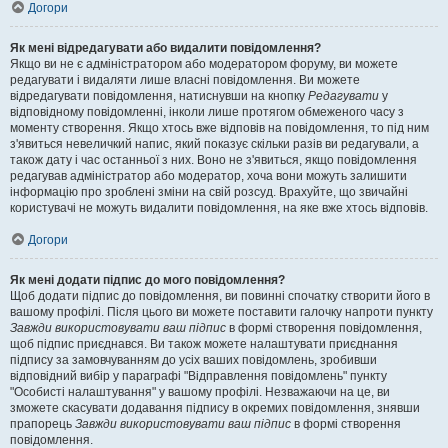
Догори
Як мені відредагувати або видалити повідомлення?
Якщо ви не є адміністратором або модератором форуму, ви можете
редагувати і видаляти лише власні повідомлення. Ви можете
відредагувати повідомлення, натиснувши на кнопку
Редагувати
у
відповідному повідомленні, інколи лише протягом обмеженого часу з
моменту створення. Якщо хтось вже відповів на повідомлення, то під ним
з'явиться невеличкий напис, який показує скільки разів ви редагували, а
також дату і час останньої з них. Воно не з'явиться, якщо повідомлення
редагував адміністратор або модератор, хоча вони можуть залишити
інформацію про зроблені зміни на свій розсуд. Врахуйте, що звичайні
користувачі не можуть видалити повідомлення, на яке вже хтось відповів.
Догори
Як мені додати підпис до мого повідомлення?
Щоб додати підпис до повідомлення, ви повинні спочатку створити його в
вашому профілі. Після цього ви можете поставити галочку напроти пункту
Завжди використовувати ваш підпис
в формі створення повідомлення,
щоб підпис приєднався. Ви також можете налаштувати приєднання
підпису за замовчуванням до усіх ваших повідомлень, зробивши
відповідний вибір у параграфі "Відправлення повідомлень" пункту
"Особисті налаштування" у вашому профілі. Незважаючи на це, ви
зможете скасувати додавання підпису в окремих повідомлення, знявши
прапорець
Завжди використовувати ваш підпис
в формі створення
повідомлення.