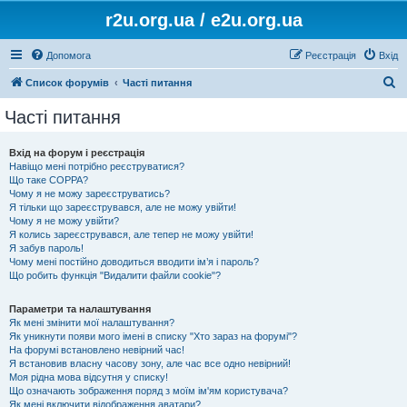
r2u.org.ua / e2u.org.ua
Допомога
Реєстрація
Вхід
П
Список форумів
Часті питання
о
Часті питання
ш
у
Вхід на форум і реєстрація
Навіщо мені потрібно реєструватися?
к
Що таке COPPA?
Чому я не можу зареєструватись?
Я тільки що зареєструвався, але не можу увійти!
Чому я не можу увійти?
Я колись зареєструвався, але тепер не можу увійти!
Я забув пароль!
Чому мені постійно доводиться вводити ім’я і пароль?
Що робить функція "Видалити файли cookie"?
Параметри та налаштування
Як мені змінити мої налаштування?
Як уникнути появи мого імені в списку "Хто зараз на форумі"?
На форумі встановлено невірний час!
Я встановив власну часову зону, але час все одно невірний!
Моя рідна мова відсутня у списку!
Що означають зображення поряд з моїм ім'ям користувача?
Як мені включити відображення аватари?