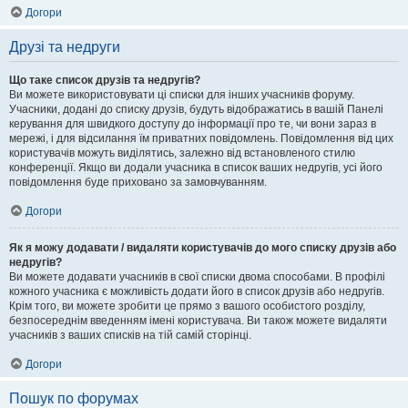
Догори
Друзі та недруги
Що таке список друзів та недругів?
Ви можете використовувати ці списки для інших учасників форуму.
Учасники, додані до списку друзів, будуть відображатись в вашій Панелі
керування для швидкого доступу до інформації про те, чи вони зараз в
мережі, і для відсилання їм приватних повідомлень. Повідомлення від цих
користувачів можуть виділятись, залежно від встановленого стилю
конференції. Якщо ви додали учасника в список ваших недругів, усі його
повідомлення буде приховано за замовчуванням.
Догори
Як я можу додавати / видаляти користувачів до мого списку друзів або
недругів?
Ви можете додавати учасників в свої списки двома способами. В профілі
кожного учасника є можливість додати його в список друзів або недругів.
Крім того, ви можете зробити це прямо з вашого особистого розділу,
безпосереднім введенням імені користувача. Ви також можете видаляти
учасників з ваших списків на тій самій сторінці.
Догори
Пошук по форумах