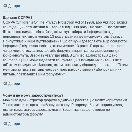
Догори
Що таке COPPA?
COPPA (Children's Online Privacy Protection Act of 1998), або Акт про захист
конфіденційності дитини в інтернеті від 1998 року - це закон Сполучених
Штатів, що вимагає від сайтів, які можуть збирати інформацію від
неповнолітніх, віком менше 13 років, мати на це письмову згоду батьків.
Припустимо й інше підтвердження що опікуни дозволяють збір особистої
інформації від неповнолітніх, віком менше 13 років. Якщо ви не впевнені,
чи це може стосуватись вас або форуму, зверніться за допомогою до
юрисконсульта. Зверніть увагу, що phpBB Limited адміністрація даної
конференції не може надавати консультацій з юридичних питань і не є
об'єктом юридичних відносин, окрім вказаних у відповіді на питання "З ким
мені зв'язатись з питань некоректного використання і / або юридичних
питань, пов'язаних з цим форумом?".
Догори
Чому я не можу зареєструватись?
Можливо адміністратор форуму відключив реєстрацію нових користувачів.
Також можливо, що він заблокував вашу IP-адресу або ім'я користувача,
яке ви намагаєтесь зареєструвати. Зверніться за допомогою до
адміністратора форуму.
Догори