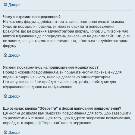
Догори
Чому я отримав попередження?
На кожному форумі адміністратори встановлюють свої власні правила.
Якщо ви порушили правила, ви можете отримати попередження.
Врахуйте, що це рішення адміністратора форуму, і phpBB Limited не має
ніякого відношення до попереджень, винесеним на даному сайті. Якщо ви
не знаєте, за що отримали попередження, зв'яжіться з адміністратором
форуму.
Догори
Як мені поскаржитись на повідомлення модератору?
Поряд з кожним повідомленням, ви побачите кнопку, призначену для
подання скарги на нього, якщо це дозволено адміністратором.
Натиснувши на неї, ви пройдете через ряд кроків, необхідних для
відправлення подання на повідомлення.
Догори
Що означає кнопка "Зберегти" в формі написання повідомлення?
Ця кнопка дозволяє вам зберігати повідомлення для того, щоб завершити
та розмістити їх пізніше. Для того, щоб відкрити збережене повідомлення,
перейдіть в параграф "Чернетки" панелі керування.
Догори