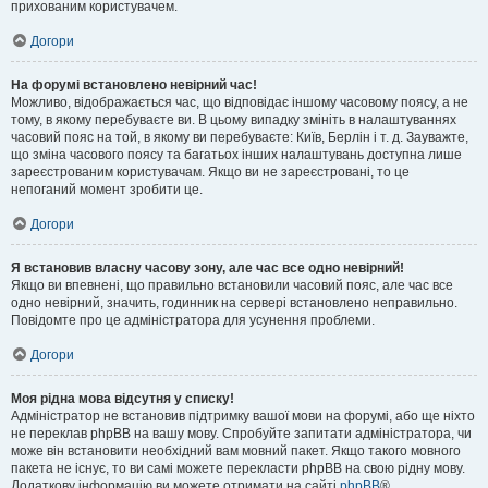
прихованим користувачем.
Догори
На форумі встановлено невірний час!
Можливо, відображається час, що відповідає іншому часовому поясу, а не
тому, в якому перебуваєте ви. В цьому випадку змініть в налаштуваннях
часовий пояс на той, в якому ви перебуваєте: Київ, Берлін і т. д. Зауважте,
що зміна часового поясу та багатьох інших налаштувань доступна лише
зареєстрованим користувачам. Якщо ви не зареєстровані, то це
непоганий момент зробити це.
Догори
Я встановив власну часову зону, але час все одно невірний!
Якщо ви впевнені, що правильно встановили часовий пояс, але час все
одно невірний, значить, годинник на сервері встановлено неправильно.
Повідомте про це адміністратора для усунення проблеми.
Догори
Моя рідна мова відсутня у списку!
Адміністратор не встановив підтримку вашої мови на форумі, або ще ніхто
не переклав phpBB на вашу мову. Спробуйте запитати адміністратора, чи
може він встановити необхідний вам мовний пакет. Якщо такого мовного
пакета не існує, то ви самі можете перекласти phpBB на свою рідну мову.
Додаткову інформацію ви можете отримати на сайті
phpBB
®.