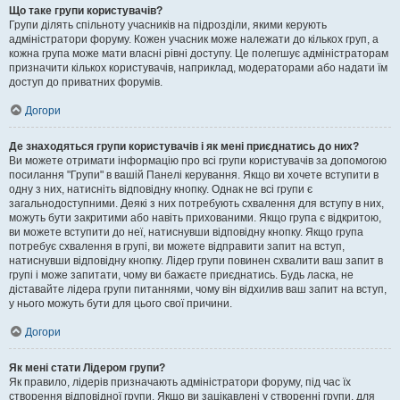
Що таке групи користувачів?
Групи ділять спільноту учасників на підрозділи, якими керують
адміністратори форуму. Кожен учасник може належати до кількох груп, а
кожна група може мати власні рівні доступу. Це полегшує адміністраторам
призначити кількох користувачів, наприклад, модераторами або надати їм
доступ до приватних форумів.
Догори
Де знаходяться групи користувачів і як мені приєднатись до них?
Ви можете отримати інформацію про всі групи користувачів за допомогою
посилання "Групи" в вашій Панелі керування. Якщо ви хочете вступити в
одну з них, натисніть відповідну кнопку. Однак не всі групи є
загальнодоступними. Деякі з них потребують схвалення для вступу в них,
можуть бути закритими або навіть прихованими. Якщо група є відкритою,
ви можете вступити до неї, натиснувши відповідну кнопку. Якщо група
потребує схвалення в групі, ви можете відправити запит на вступ,
натиснувши відповідну кнопку. Лідер групи повинен схвалити ваш запит в
групі і може запитати, чому ви бажаєте приєднатись. Будь ласка, не
діставайте лідера групи питаннями, чому він відхилив ваш запит на вступ,
у нього можуть бути для цього свої причини.
Догори
Як мені стати Лідером групи?
Як правило, лідерів призначають адміністратори форуму, під час їх
створення відповідної групи. Якщо ви зацікавлені у створенні групи, для