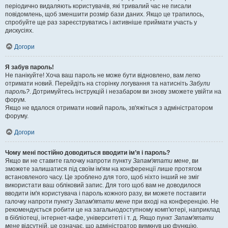
періодично видаляють користувачів, які тривалий час не писали
повідомлень, щоб зменшити розмір бази даних. Якщо це трапилось,
спробуйте ще раз зареєструватись і активніше приймати участь у
дискусіях.
Догори
Я забув пароль!
Не панікуйте! Хоча ваш пароль не може бути відновлено, вам легко
отримати новий. Перейдіть на сторінку логування та натисніть
Забули
пароль?
. Дотримуйтесь інструкцій і незабаром ви знову зможете увійти на
форум.
Якщо не вдалося отримати новий пароль, зв'яжіться з адміністратором
форуму.
Догори
Чому мені постійно доводиться вводити ім’я і пароль?
Якщо ви не ставите галочку напроти пункту
Запам'ятати мене
, ви
зможете залишатися під своїм ім'ям на конференції лише протягом
встановленого часу. Це зроблено для того, щоб ніхто інший не зміг
використати ваш обліковий запис. Для того щоб вам не доводилося
вводити ім'я користувача і пароль кожного разу, ви можете поставити
галочку напроти пункту
Запам'ятати мене
при вході на конференцію. Не
рекомендується робити це на загальнодоступному комп'ютері, наприклад
в бібліотеці, інтернет-кафе, університеті і т. д. Якщо пункт
Запам'ятати
мене
відсутній, це означає, що адміністратор вимкнув цю функцію.