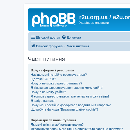
r2u.org.ua / e2u.o
Українські словники
Швидкий доступ
Допомога
Список форумів
Часті питання
Часті питання
Вхід на форум і реєстрація
Навіщо мені потрібно реєструватися?
Що таке COPPA?
Чому я не можу зареєструватись?
Я тільки що зареєструвався, але не можу увійти!
Чому я не можу увійти?
Я колись зареєструвався, але тепер не можу увійти!
Я забув пароль!
Чому мені постійно доводиться вводити ім’я і пароль?
Що робить функція "Видалити файли cookie"?
Параметри та налаштування
Як мені змінити мої налаштування?
Як уникнути появи мого імені в списку "Хто зараз на форумі"?