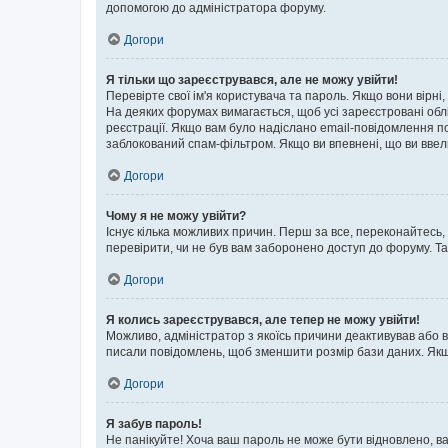
допомогою до адміністратора форуму.
Догори
Я тільки що зареєструвався, але не можу увійти!
Перевірте свої ім'я користувача та пароль. Якщо вони вірні
На деяких форумах вимагається, щоб усі зареєстровані обл
реєстрації. Якщо вам було надіслано email-повідомлення п
заблокований спам-фільтром. Якщо ви впевнені, що ви ввел
Догори
Чому я не можу увійти?
Існує кілька можливих причин. Перш за все, переконайтесь,
перевірити, чи не був вам заборонено доступ до форуму. Т
Догори
Я колись зареєструвався, але тепер не можу увійти!
Можливо, адміністратор з якоїсь причини деактивував або в
писали повідомлень, щоб зменшити розмір бази даних. Якщо
Догори
Я забув пароль!
Не панікуйте! Хоча ваш пароль не може бути відновлено, ва