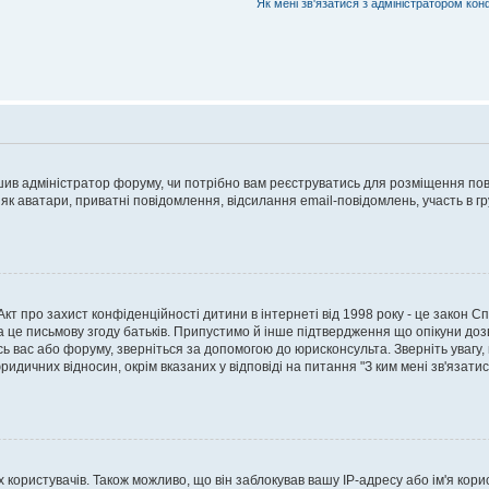
Як мені зв'язатися з адміністратором кон
рішив адміністратор форуму, чи потрібно вам реєструватись для розміщення пов
 як аватари, приватні повідомлення, відсилання email-повідомлень, участь в груп
о Акт про захист конфіденційності дитини в інтернеті від 1998 року - це закон 
а це письмову згоду батьків. Припустимо й інше підтвердження що опікуни дозв
сь вас або форуму, зверніться за допомогою до юрисконсульта. Зверніть увагу,
ридичних відносин, окрім вказаних у відповіді на питання "З ким мені зв'язати
ористувачів. Також можливо, що він заблокував вашу IP-адресу або ім'я корис