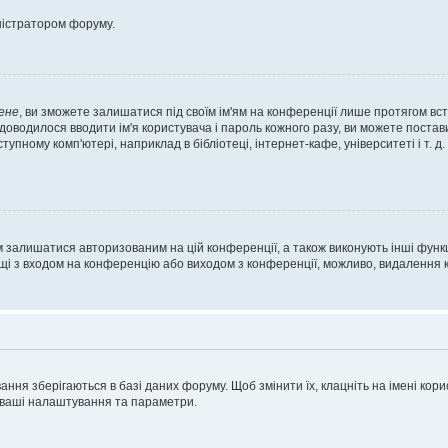
ністратором форуму.
ене
, ви зможете залишатися під своїм ім'ям на конференції лише протягом вст
 доводилося вводити ім'я користувача і пароль кожного разу, ви можете поста
пному комп'ютері, наприклад в бібліотеці, інтернет-кафе, університеті і т. д
м залишатися авторизованим на цій конференції, а також виконують інші функц
ощі з входом на конференцію або виходом з конференції, можливо, видалення к
ня зберігаються в базі даних форуму. Щоб змінити їх, клацніть на імені корист
і ваші налаштування та параметри.