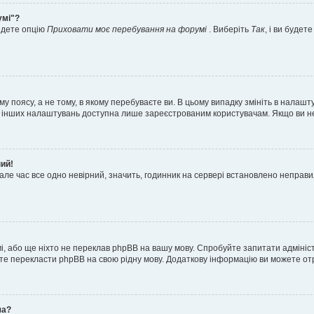
умі"?
айдете опцію
Приховати моє перебування на форумі
. Виберіть
Так
, і ви буде
 поясу, а не тому, в якому перебуваєте ви. В цьому випадку змініть в налашту
тьох інших налаштувань доступна лише зареєстрованим користувачам. Якщо ви н
ний!
але час все одно невірний, значить, годинник на сервері встановлено неправ
і, або ще ніхто не переклав phpBB на вашу мову. Спробуйте запитати адмініс
жете перекласти phpBB на свою рідну мову. Додаткову інформацію ви можете о
ча?