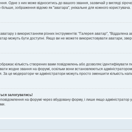
я. Одне з них може відноситись до вашого звання, зазвичай у вигляді зірочок, 
о більше, зображення відомо як "аватара", унікальне для кожного користувача.
аватару з використанням різних інструментів: "Галерея аватар", "Віддалена а
атар можуть бути доступні. Якщо ви не можете використовувати аватари, звер
ображає кількість створених вами повідомлень або дозволяє ідентифікувати п
вати жодне звання на форумі, оскільки вони встановлюються адміністратором
я. За це модератори чи адміністратори можуть просто зменшити кількість нап
ться залогуватись!
l-повідомлення на форумі через вбудовану форму, і лише якщо адміністратор у
ми.