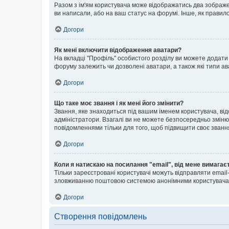
Разом з ім'ям користувача може відображатись два зображенн
ви написали, або на ваш статус на форумі. Інше, як правил
Догори
Як мені включити відображення аватари?
На вкладці "Профіль" особистого розділу ви можете додати 
форуму залежить чи дозволені аватари, а також які типи ав
Догори
Що таке моє звання і як мені його змінити?
Звання, яке знаходиться під вашим іменем користувача, від
адміністратори. Взагалі ви не можете безпосередньо зміню
повідомленнями тільки для того, щоб підвищити своє званн
Догори
Коли я натискаю на посилання "email", від мене вимагає
Тільки зареєстровані користувачі можуть відправляти emai
зловживанню поштовою системою анонімними користувача
Догори
Створення повідомлень