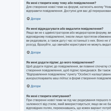
Як мені створити нову тему або повідомлення?
Для створення нової теми на форумі, натисніть кнопку "Нов
відправити повідомлення. Доступні для вас дії перерахован
Догори
Як мені відредагувати або видалити повідомлення?
Якщо ви не є адміністратором або модератором форуму, ви
відповідному повідомленні, інколи лише протягом обмеженог
ви редагували, а також дату і час останньої з них. Воно н
розсуд. Врахуйте, що звичайні користувачі не можуть видали
Догори
Як мені додати підпис до мого повідомлення?
Щоб додати підпис до повідомлення, ви повинні спочатку с
створення повідомлення, щоб підпис приєднався. Ви також
"Відправлення повідомлень" пункту "Особисті налаштуванн
використовувати ваш підпис
в формі створення повідомле
Догори
Як мені створити опитування?
При створенні нової теми чи під час редагування першого 
залежності від стилю, який використовується; якщо ви не ба
відповідних полях, переконавшись, що кожен варіант потрібн