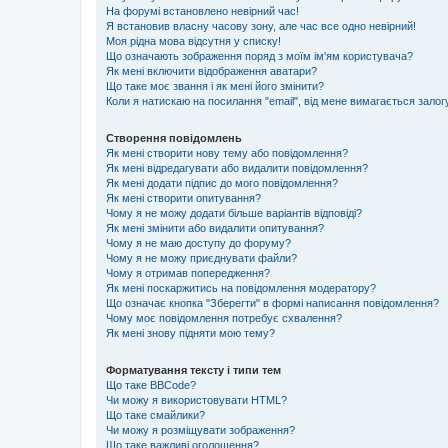
На форумі встановлено невірний час!
Я встановив власну часову зону, але час все одно невірний!
Моя рідна мова відсутня у списку!
Що означають зображення поряд з моїм ім'ям користувача?
Як мені включити відображення аватари?
Що таке моє звання і як мені його змінити?
Коли я натискаю на посилання "email", від мене вимагається залог
Створення повідомлень
Як мені створити нову тему або повідомлення?
Як мені відредагувати або видалити повідомлення?
Як мені додати підпис до мого повідомлення?
Як мені створити опитування?
Чому я не можу додати більше варіантів відповіді?
Як мені змінити або видалити опитування?
Чому я не маю доступу до форуму?
Чому я не можу приєднувати файли?
Чому я отримав попередження?
Як мені поскаржитись на повідомлення модератору?
Що означає кнопка "Зберегти" в формі написання повідомлення?
Чому моє повідомлення потребує схвалення?
Як мені знову підняти мою тему?
Форматування тексту і типи тем
Що таке BBCode?
Чи можу я використовувати HTML?
Що таке смайлики?
Чи можу я розміщувати зображення?
Що таке важливі оголошення?