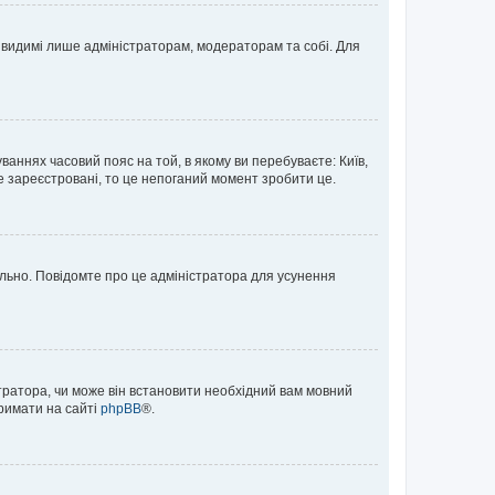
те видимі лише адміністраторам, модераторам та собі. Для
ваннях часовий пояс на той, в якому ви перебуваєте: Київ,
е зареєстровані, то це непоганий момент зробити це.
ильно. Повідомте про це адміністратора для усунення
тратора, чи може він встановити необхідний вам мовний
тримати на сайті
phpBB
®.