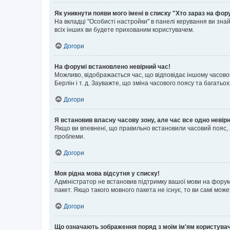
Як уникнути появи мого імені в списку "Хто зараз на фор
На вкладці "Особисті настройки" в панелі керування ви зн
всіх інших ви будете прихованим користувачем.
Догори
На форумі встановлено невірний час!
Можливо, відображається час, що відповідає іншому часовому
Берлін і т. д. Зауважте, що зміна часового поясу та бага
Догори
Я встановив власну часову зону, але час все одно невір
Якщо ви впевнені, що правильно встановили часовий пояс, 
проблеми.
Догори
Моя рідна мова відсутня у списку!
Адміністратор не встановив підтримку вашої мови на форум
пакет. Якщо такого мовного пакета не існує, то ви самі мо
Догори
Що означають зображення поряд з моїм ім'ям користува