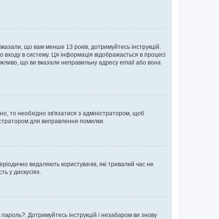
 вказали, що вам менше 13 років, дотримуйтесь інструкцій.
о входу в систему. Ця інформація відображається в процесі
ожливо, що ви вказали неправильну адресу email або вона
ьно, то необхідно зв'язатися з адміністратором, щоб
ністратором для виправлення помилки.
еріодично видаляють користувачів, які тривалий час не
ь у дискусіях.
 пароль?
. Дотримуйтесь інструкцій і незабаром ви знову