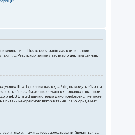
ференції?
ідомлень, чи ні. Проте реєстрація дає вам додаткові
ах і т. д. Реєстрація займе у вас всього декілька хвилин,
Сполучених Штатів, що вимагає від сайтів, які можуть збирати
оляють збір особистої інформації від неповнолітніх, віком
 що phpBB Limited адміністрація даної конференції не може
сь з питань некоректного використання і / або юридичних
тувача, яке ви намагаєтесь зареєструвати. Зверніться за