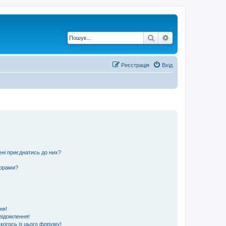
Пошук
Розширений по
Реєстрація
Вхід
ені приєднатись до них?
ьорами?
ня!
відомлення!
 когось із цього форуму!