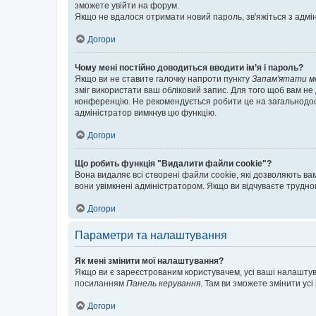
зможете увійти на форум.
Якщо не вдалося отримати новий пароль, зв'яжіться з адмі
Догори
Чому мені постійно доводиться вводити ім’я і пароль?
Якщо ви не ставите галочку напроти пункту
Запам'ятати м
зміг використати ваш обліковий запис. Для того щоб вам не
конференцію. Не рекомендується робити це на загальнодосту
адміністратор вимкнув цю функцію.
Догори
Що робить функція "Видалити файли cookie"?
Вона видаляє всі створені файли cookie, які дозволяють ва
вони увімкнені адміністратором. Якщо ви відчуваєте трудн
Догори
Параметри та налаштування
Як мені змінити мої налаштування?
Якщо ви є зареєстрованим користувачем, усі ваші налаштуван
посиланням
Панель керування
. Там ви зможете змінити ус
Догори