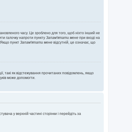
ановленого часу. Це зроблено для того, щоб ніхто інший не
вити галочку напроти пункту
Запам'ятати мене
при вході на
. Якщо пункт
Запам'ятати мене
відсутній, це означає, що
ії, такі як відстежування прочитаних повідомлень, якщо
уків може допомогти.
увача у верхній частині сторінки і перейдіть за