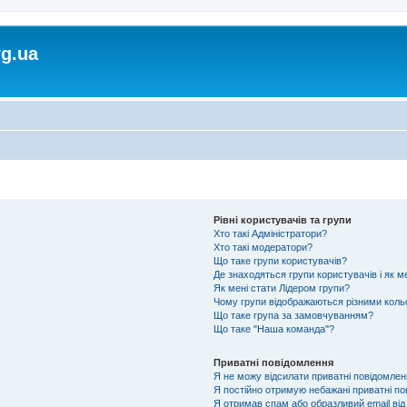
rg.ua
Рівні користувачів та групи
Хто такі Адміністратори?
Хто такі модератори?
Що таке групи користувачів?
Де знаходяться групи користувачів і як м
Як мені стати Лідером групи?
Чому групи відображаються різними кол
Що таке група за замовчуванням?
Що таке "Наша команда"?
Приватні повідомлення
Я не можу відсилати приватні повідомлен
Я постійно отримую небажані приватні по
Я отримав спам або образливий email від