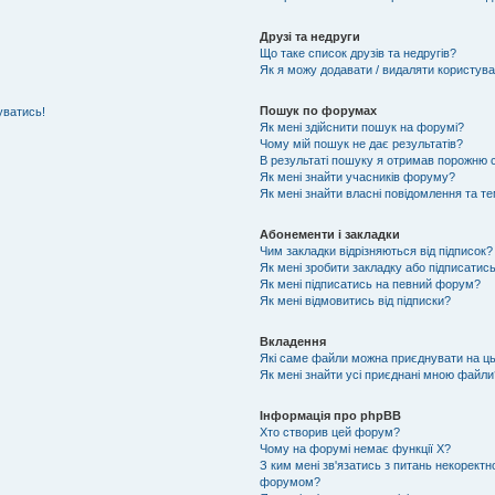
Друзі та недруги
Що таке список друзів та недругів?
Як я можу додавати / видаляти користувач
Пошук по форумах
уватись!
Як мені здійснити пошук на форумі?
Чому мій пошук не дає результатів?
В результаті пошуку я отримав порожню с
Як мені знайти учасників форуму?
Як мені знайти власні повідомлення та т
Абонементи і закладки
Чим закладки відрізняються від підписок?
Як мені зробити закладку або підписатис
Як мені підписатись на певний форум?
Як мені відмовитись від підписки?
Вкладення
Які саме файли можна приєднувати на ц
Як мені знайти усі приєднані мною файли
Інформація про phpBB
Хто створив цей форум?
Чому на форумі немає функції X?
З ким мені зв'язатись з питань некоректн
форумом?