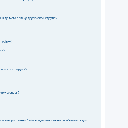
ів до мого списку друзів або недругів?
торінку!
еми?
ь на певні форуми?
ьому форумі?
?
ого використання і / або юридичних питань, пов'язаних з цим