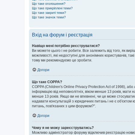
Що таке оголошення?
Що таке прикріплені теми?
Що таке закриті теми?
Що таке значок теми?
Вхід на форум і реєстрація
Навіщо мені потрібно реєструватися?
Ви можете цього і не робити. Все залежить від того, як ви
можливості, які недоступні для анонімних користувачів, такі
тому ми рекомендуємо це зробити.
Догори
Що таке COPPA?
COPPA (Children's Online Privacy Protection Act of 1998), аб
інформацію від неповнолітніх, віком менше 13 років, мати н
менше 13 років. Якщо ви не впевнені, чи це може стосувати
надавати консультацій з юридичних питань і не є об'єктом ю
питань, пов'язаних з цим форумом?".
Догори
Чому я не можу зареєструватись?
Можливо адміністратор форуму відключив реєстрацію нових к