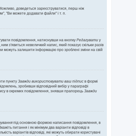
. Можливо, доведеться зареєструватися, перш ніж
", "Ви можете додавати файли" і т. п.
гувати повідомлення, натиснувши на кнопку
Редагувати
у
ним з'явиться невеличкий напис, який показує скільки разів
они можуть залишити інформацію про зроблені зміни на свій
оти пункту
Завжди використовувати ваш підпис
в формі
ідомлень, зробивши відповідний вибір у параграфі
пису в окремих повідомлення, знявши прапорець
Завжди
ування
під основною формою написання повідомлення, в
ажіть питання і як мінімум два варіанти відповіді в
кість варіантів відповіді, які можуть обирати користувачі