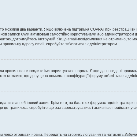
, то можливі два варіанти. Якщо включена підтримка COPPA і при реєстрації ви
ікові записи були активовані самостійно користувачами або адміністратором д
оштою, дотримуйтесь інструкцій. Якщо email-повідомлення не отримано, то м
и правильну адресу email, спробуйте зв'язатися з адміністратором.
 чи правильно ви вводите ім'я користувача і пароль. Якщо дані введені правил
акож можливо, що допущена помилка в конфігурації форуму, зв'яжіться з адмі
идалив ваш обліковий запис. Крім того, на багатьох форумах адміністратори п
 це трапилось, спробуйте ще раз зареєструватись і активніше приймати участ
м легко отримати новий. Перейдіть на сторінку логування та натисніть
Забули