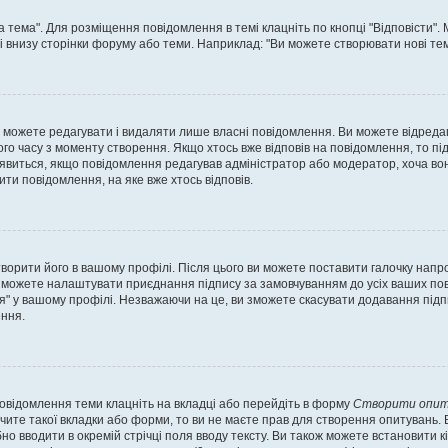
а тема". Для розміщення повідомлення в темі клацніть по кнопці "Відповісти"
і внизу сторінки форуму або теми. Наприклад: "Ви можете створювати нові теми
 можете редагувати і видаляти лише власні повідомлення. Ви можете відреда
о часу з моменту створення. Якщо хтось вже відповів на повідомлення, то під 
е з'явиться, якщо повідомлення редагував адміністратор або модератор, хоча в
ти повідомлення, на яке вже хтось відповів.
творити його в вашому профілі. Після цього ви можете поставити галочку напр
 можете налаштувати приєднання підпису за замовчуванням до усіх ваших пов
я" у вашому профілі. Незважаючи на це, ви зможете скасувати додавання під
ння.
повідомлення теми клацніть на вкладці або перейдіть в форму
Створити опит
чите такої вкладки або форми, то ви не маєте прав для створення опитувань. Вк
о вводити в окремій стрічці поля вводу тексту. Ви також можете встановити кіль