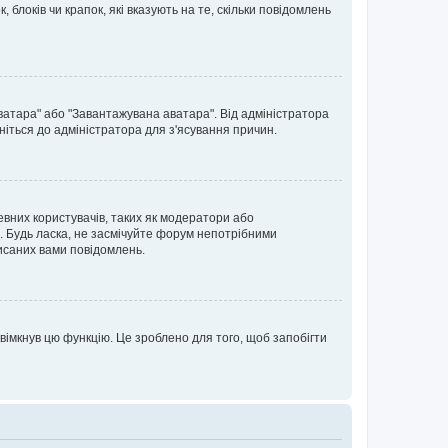
блоків чи крапок, які вказують на те, скільки повідомлень
ватара" або "Завантажувана аватара". Від адміністратора
ніться до адміністратора для з'ясування причин.
евних користувачів, таких як модератори або
. Будь ласка, не засмічуйте форум непотрібними
исаних вами повідомлень.
вімкнув цю функцію. Це зроблено для того, щоб запобігти