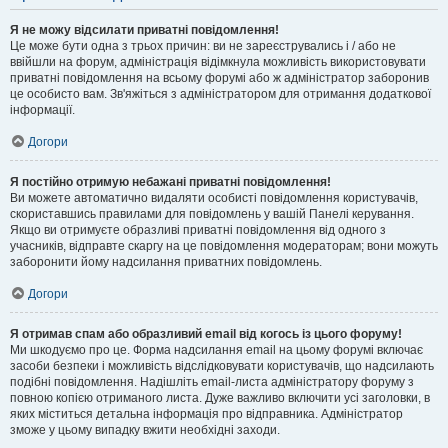
Я не можу відсилати приватні повідомлення!
Це може бути одна з трьох причин: ви не зареєструвались і / або не
ввійшли на форум, адміністрація відімкнула можливість використовувати
приватні повідомлення на всьому форумі або ж адміністратор заборонив
це особисто вам. Зв'яжіться з адміністратором для отримання додаткової
інформації.
Догори
Я постійно отримую небажані приватні повідомлення!
Ви можете автоматично видаляти особисті повідомлення користувачів,
скориставшись правилами для повідомлень у вашій Панелі керування.
Якщо ви отримуєте образливі приватні повідомлення від одного з
учасників, відправте скаргу на це повідомлення модераторам; вони можуть
заборонити йому надсилання приватних повідомлень.
Догори
Я отримав спам або образливий email від когось із цього форуму!
Ми шкодуємо про це. Форма надсилання email на цьому форумі включає
засоби безпеки і можливість відслідковувати користувачів, що надсилають
подібні повідомлення. Надішліть email-листа адміністратору форуму з
повною копією отриманого листа. Дуже важливо включити усі заголовки, в
яких міститься детальна інформація про відправника. Адміністратор
зможе у цьому випадку вжити необхідні заходи.