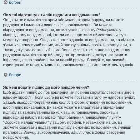
Догори
Як мені відредагувати або видалити повідомлення?
Якщо ви не є адміністратором або модератором форуму, ви можете
редагувати і видаляти лише власні повідомлення. Ви можете
відредагувати повідомлення, натиснувши на кнопку
Редагувати
у
відповідному повідомленні, інколи лише протягом обмеженого часу з
моменту створення. Якщо хтось вже відповів на повідомлення, то під ним
з'явиться невеличкий напис, який показує скільки разів ви редагували, а
також дату і час останньої з них. Воно не з'явиться, якщо повідомлення
редагував адміністратор або модератор, хоча вони можуть залишити
інформацію про зроблені зміни на свій розсуд. Врахуйте, що звичайні
користувачі не можуть видалити повідомлення, на яке вже хтось відповів.
Догори
Як мені додати підпис до мого повідомлення?
Щоб додати підпис до повідомлення, ви повинні спочатку створити його в
вашому профілі. Після цього ви можете поставити галочку напроти пункту
Завжди використовувати ваш підпис
в формі створення повідомлення,
щоб підпис приєднався. Ви також можете налаштувати приєднання
підпису за замовчуванням до усіх ваших повідомлень, зробивши
відповідний вибір у параграфі "Відправлення повідомлень" пункту
"Особисті налаштування" у вашому профілі. Незважаючи на це, ви
зможете скасувати додавання підпису в окремих повідомлення, знявши
прапорець
Завжди використовувати ваш підпис
в формі створення
повідомлення.