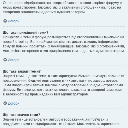
Оголошення відображаються в верхній частині кожної сторінки форуму, в
якому вони створені. Так само, як і з важливими оголошеннями, право на
створення оголошень надається адміністратором.
Догори
Що таке прикріплені теми?
Прикріплені теми в форумі розміщуються під оголошеннями і виключно на
першій сторінці. Вони найчастіше містять досить важливу інформацію,
тому ви повинні прочитати їх якнайшвидше. Так само, як і з оголошеннями,
можливість створення вами прикріплених тем надається адміністратором.
Догори
Що таке закриті теми?
Закриті теми - це такі теми, в яких користувачі більше не можуть залишати
повідомлення і будь-які опитування в них автоматично завершуються.
Теми можуть бути закриті виключно модераторами або адміністраторами
форуму. Ви також можете мати можливість закривати створені вами теми,
в залежності від прав, наданих вам адміністратором.
Догори
Що таке значок теми?
Значки тем - це встановлені автором зображення, які пов'язані з
повідомленнями та відображають їхній зміст. Можливість використання