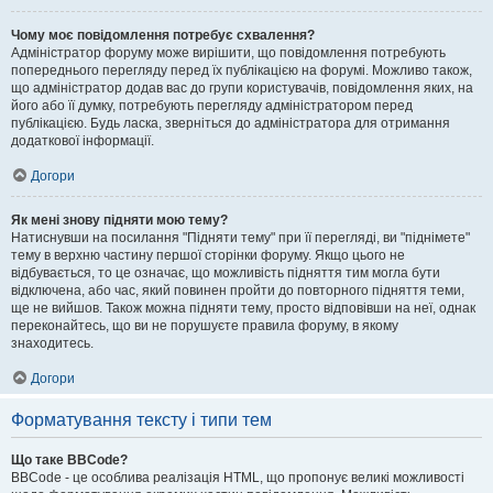
Чому моє повідомлення потребує схвалення?
Адміністратор форуму може вирішити, що повідомлення потребують
попереднього перегляду перед їх публікацією на форумі. Можливо також,
що адміністратор додав вас до групи користувачів, повідомлення яких, на
його або її думку, потребують перегляду адміністратором перед
публікацією. Будь ласка, зверніться до адміністратора для отримання
додаткової інформації.
Догори
Як мені знову підняти мою тему?
Натиснувши на посилання "Підняти тему" при її перегляді, ви "піднімете"
тему в верхню частину першої сторінки форуму. Якщо цього не
відбувається, то це означає, що можливість підняття тим могла бути
відключена, або час, який повинен пройти до повторного підняття теми,
ще не вийшов. Також можна підняти тему, просто відповівши на неї, однак
переконайтесь, що ви не порушуєте правила форуму, в якому
знаходитесь.
Догори
Форматування тексту і типи тем
Що таке BBCode?
BBCode - це особлива реалізація HTML, що пропонує великі можливості