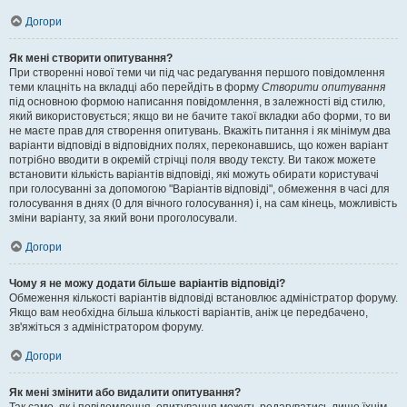
Догори
Як мені створити опитування?
При створенні нової теми чи під час редагування першого повідомлення
теми клацніть на вкладці або перейдіть в форму
Створити опитування
під основною формою написання повідомлення, в залежності від стилю,
який використовується; якщо ви не бачите такої вкладки або форми, то ви
не маєте прав для створення опитувань. Вкажіть питання і як мінімум два
варіанти відповіді в відповідних полях, переконавшись, що кожен варіант
потрібно вводити в окремій стрічці поля вводу тексту. Ви також можете
встановити кількість варіантів відповіді, які можуть обирати користувачі
при голосуванні за допомогою "Варіантів відповіді", обмеження в часі для
голосування в днях (0 для вічного голосування) і, на сам кінець, можливість
зміни варіанту, за який вони проголосували.
Догори
Чому я не можу додати більше варіантів відповіді?
Обмеження кількості варіантів відповіді встановлює адміністратор форуму.
Якщо вам необхідна більша кількості варіантів, аніж це передбачено,
зв'яжіться з адміністратором форуму.
Догори
Як мені змінити або видалити опитування?