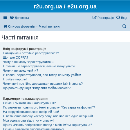
r2u.org.ua / e2u.org.ua
Допомога
Реєстрація
Вхід
П
Список форумів
Часті питання
о
Часті питання
ш
у
Вхід на форум і реєстрація
Навіщо мені потрібно реєструватися?
к
Що таке COPPA?
Чому я не можу зареєструватись?
Я тільки що зареєструвався, але не можу увійти!
Чому я не можу увійти?
Я колись зареєструвався, але тепер не можу увійти!
Я забув пароль!
Чому мені постійно доводиться вводити ім’я і пароль?
Що робить функція "Видалити файли cookie"?
Параметри та налаштування
Як мені змінити мої налаштування?
Як уникнути появи мого імені в списку "Хто зараз на форумі"?
На форумі встановлено невірний час!
Я встановив власну часову зону, але час все одно невірний!
Моя рідна мова відсутня у списку!
Що означають зображення поряд з моїм ім'ям користувача?
Як мені включити відображення аватари?