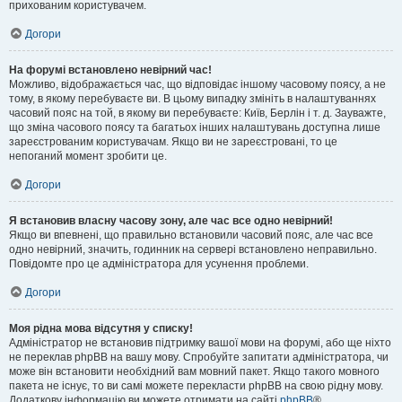
прихованим користувачем.
Догори
На форумі встановлено невірний час!
Можливо, відображається час, що відповідає іншому часовому поясу, а не
тому, в якому перебуваєте ви. В цьому випадку змініть в налаштуваннях
часовий пояс на той, в якому ви перебуваєте: Київ, Берлін і т. д. Зауважте,
що зміна часового поясу та багатьох інших налаштувань доступна лише
зареєстрованим користувачам. Якщо ви не зареєстровані, то це
непоганий момент зробити це.
Догори
Я встановив власну часову зону, але час все одно невірний!
Якщо ви впевнені, що правильно встановили часовий пояс, але час все
одно невірний, значить, годинник на сервері встановлено неправильно.
Повідомте про це адміністратора для усунення проблеми.
Догори
Моя рідна мова відсутня у списку!
Адміністратор не встановив підтримку вашої мови на форумі, або ще ніхто
не переклав phpBB на вашу мову. Спробуйте запитати адміністратора, чи
може він встановити необхідний вам мовний пакет. Якщо такого мовного
пакета не існує, то ви самі можете перекласти phpBB на свою рідну мову.
Додаткову інформацію ви можете отримати на сайті
phpBB
®.