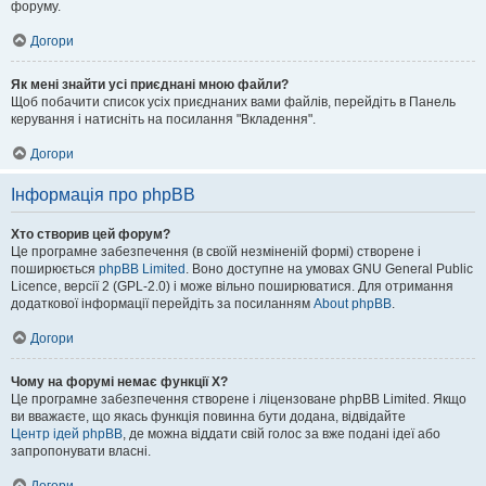
форуму.
Догори
Як мені знайти усі приєднані мною файли?
Щоб побачити список усіх приєднаних вами файлів, перейдіть в Панель
керування і натисніть на посилання "Вкладення".
Догори
Інформація про phpBB
Хто створив цей форум?
Це програмне забезпечення (в своїй незміненій формі) створене і
поширюється
phpBB Limited
. Воно доступне на умовах GNU General Public
Licence, версії 2 (GPL-2.0) і може вільно поширюватися. Для отримання
додаткової інформації перейдіть за посиланням
About phpBB
.
Догори
Чому на форумі немає функції X?
Це програмне забезпечення створене і ліцензоване phpBB Limited. Якщо
ви вважаєте, що якась функція повинна бути додана, відвідайте
Центр ідей phpBB
, де можна віддати свій голос за вже подані ідеї або
запропонувати власні.