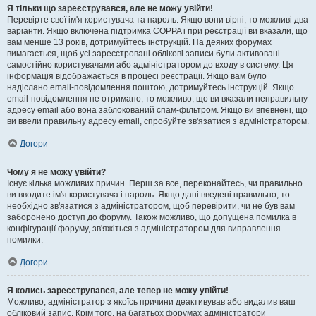
Я тільки що зареєструвався, але не можу увійти!
Перевірте свої ім'я користувача та пароль. Якщо вони вірні, то можливі два
варіанти. Якщо включена підтримка COPPA і при реєстрації ви вказали, що
вам менше 13 років, дотримуйтесь інструкцій. На деяких форумах
вимагається, щоб усі зареєстровані облікові записи були активовані
самостійно користувачами або адміністратором до входу в систему. Ця
інформація відображається в процесі реєстрації. Якщо вам було
надіслано email-повідомлення поштою, дотримуйтесь інструкцій. Якщо
email-повідомлення не отримано, то можливо, що ви вказали неправильну
адресу email або вона заблокований спам-фільтром. Якщо ви впевнені, що
ви ввели правильну адресу email, спробуйте зв'язатися з адміністратором.
Догори
Чому я не можу увійти?
Існує кілька можливих причин. Перш за все, переконайтесь, чи правильно
ви вводите ім'я користувача і пароль. Якщо дані введені правильно, то
необхідно зв'язатися з адміністратором, щоб перевірити, чи не був вам
заборонено доступ до форуму. Також можливо, що допущена помилка в
конфігурації форуму, зв'яжіться з адміністратором для виправлення
помилки.
Догори
Я колись зареєструвався, але тепер не можу увійти!
Можливо, адміністратор з якоїсь причини деактивував або видалив ваш
обліковий запис. Крім того, на багатьох форумах адміністратори