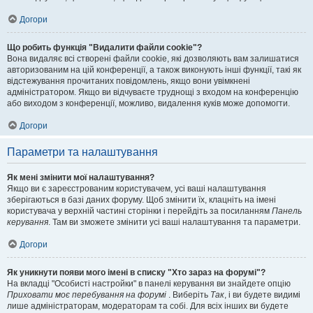
Догори
Що робить функція "Видалити файли cookie"?
Вона видаляє всі створені файли cookie, які дозволяють вам залишатися
авторизованим на цій конференції, а також виконують інші функції, такі як
відстежування прочитаних повідомлень, якщо вони увімкнені
адміністратором. Якщо ви відчуваєте труднощі з входом на конференцію
або виходом з конференції, можливо, видалення куків може допомогти.
Догори
Параметри та налаштування
Як мені змінити мої налаштування?
Якщо ви є зареєстрованим користувачем, усі ваші налаштування
зберігаються в базі даних форуму. Щоб змінити їх, клацніть на імені
користувача у верхній частині сторінки і перейдіть за посиланням
Панель
керування
. Там ви зможете змінити усі ваші налаштування та параметри.
Догори
Як уникнути появи мого імені в списку "Хто зараз на форумі"?
На вкладці "Особисті настройки" в панелі керування ви знайдете опцію
Приховати моє перебування на форумі
. Виберіть
Так
, і ви будете видимі
лише адміністраторам, модераторам та собі. Для всіх інших ви будете