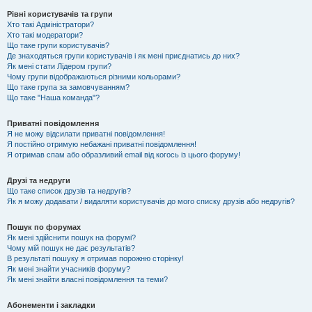
Рівні користувачів та групи
Хто такі Адміністратори?
Хто такі модератори?
Що таке групи користувачів?
Де знаходяться групи користувачів і як мені приєднатись до них?
Як мені стати Лідером групи?
Чому групи відображаються різними кольорами?
Що таке група за замовчуванням?
Що таке "Наша команда"?
Приватні повідомлення
Я не можу відсилати приватні повідомлення!
Я постійно отримую небажані приватні повідомлення!
Я отримав спам або образливий email від когось із цього форуму!
Друзі та недруги
Що таке список друзів та недругів?
Як я можу додавати / видаляти користувачів до мого списку друзів або недругів?
Пошук по форумах
Як мені здійснити пошук на форумі?
Чому мій пошук не дає результатів?
В результаті пошуку я отримав порожню сторінку!
Як мені знайти учасників форуму?
Як мені знайти власні повідомлення та теми?
Абонементи і закладки