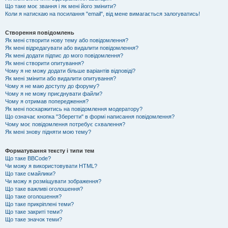
Що таке моє звання і як мені його змінити?
Коли я натискаю на посилання "email", від мене вимагається залогуватись!
Створення повідомлень
Як мені створити нову тему або повідомлення?
Як мені відредагувати або видалити повідомлення?
Як мені додати підпис до мого повідомлення?
Як мені створити опитування?
Чому я не можу додати більше варіантів відповіді?
Як мені змінити або видалити опитування?
Чому я не маю доступу до форуму?
Чому я не можу приєднувати файли?
Чому я отримав попередження?
Як мені поскаржитись на повідомлення модератору?
Що означає кнопка "Зберегти" в формі написання повідомлення?
Чому моє повідомлення потребує схвалення?
Як мені знову підняти мою тему?
Форматування тексту і типи тем
Що таке BBCode?
Чи можу я використовувати HTML?
Що таке смайлики?
Чи можу я розміщувати зображення?
Що таке важливі оголошення?
Що таке оголошення?
Що таке прикріплені теми?
Що таке закриті теми?
Що таке значок теми?