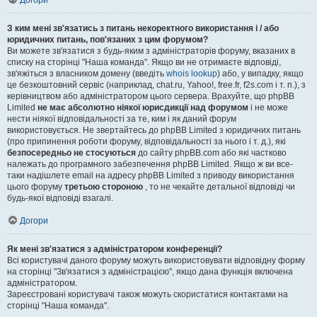
Догори
З ким мені зв'язатись з питань некоректного використання і / або
юридичних питань, пов'язаних з цим форумом?
Ви можете зв'язатися з будь-яким з адміністраторів форуму, вказаних в
списку на сторінці "Наша команда". Якщо ви не отримаєте відповіді,
зв'яжіться з власником домену (введіть
whois lookup
) або, у випадку, якщо
це безкоштовний сервіс (наприклад, chat.ru, Yahoo!, free.fr, f2s.com і т. п.), з
керівництвом або адміністратором цього сервера. Врахуйте, що phpBB
Limited
не має абсолютно ніякої юрисдикції над форумом
і не може
нести ніякої відповідальності за те, ким і як даний форум
використовується. Не звертайтесь до phpBB Limited з юридичних питань
(про припинення роботи форуму, відповідальності за нього і т. д.), які
безпосередньо не стосуються
до сайту phpBB.com або які частково
належать до програмного забезпечення phpBB Limited. Якщо ж ви все-
таки надішлете email на адресу phpBB Limited з приводу використання
цього форуму
третьою стороною
, то не чекайте детальної відповіді чи
будь-якої відповіді взагалі.
Догори
Як мені зв'язатися з адміністратором конференції?
Всі користувачі даного форуму можуть використовувати відповідну форму
на сторінці "Зв'язатися з адміністрацією", якщо дана функція включена
адміністратором.
Зареєстровані користувачі також можуть скористатися контактами на
сторінці "Наша команда".