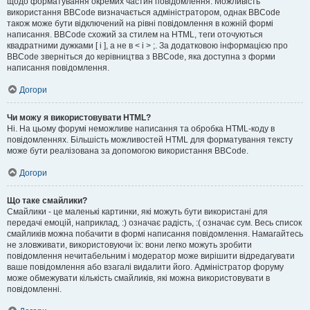
щодо форматування окремих частин повідомлення. Можливість
використання BBCode визначається адміністратором, однак BBCode
також може бути відключений на рівні повідомлення в кожній формі
написання. BBCode схожий за стилем на HTML, теги оточуються
квадратними дужками [ і ], а не в < і > ;. За додатковою інформацією про
BBCode зверніться до керівництва з BBCode, яка доступна з форми
написання повідомлення.
Догори
Чи можу я використовувати HTML?
Ні. На цьому форумі неможливе написання та обробка HTML-коду в
повідомленнях. Більшість можливостей HTML для форматування тексту
може бути реалізована за допомогою використання BBCode.
Догори
Що таке смайлики?
Смайлики - це маленькі картинки, які можуть бути використані для
передачі емоцій, наприклад, :) означає радість, :( означає сум. Весь список
смайликів можна побачити в формі написання повідомлення. Намагайтесь
не зловживати, використовуючи їх: вони легко можуть зробити
повідомлення нечитабельним і модератор може вирішити відредагувати
ваше повідомлення або взагалі видалити його. Адміністратор форуму
може обмежувати кількість смайликів, які можна використовувати в
повідомленні.