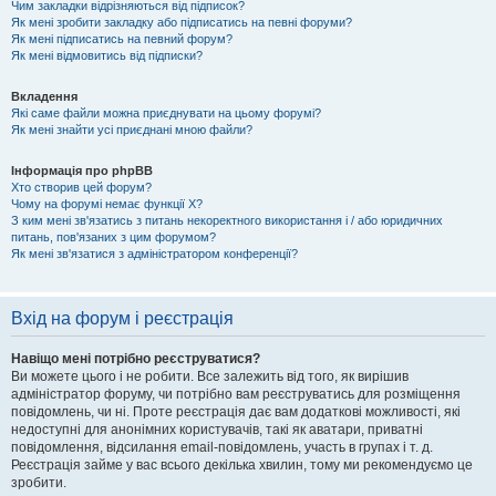
Чим закладки відрізняються від підписок?
Як мені зробити закладку або підписатись на певні форуми?
Як мені підписатись на певний форум?
Як мені відмовитись від підписки?
Вкладення
Які саме файли можна приєднувати на цьому форумі?
Як мені знайти усі приєднані мною файли?
Інформація про phpBB
Хто створив цей форум?
Чому на форумі немає функції X?
З ким мені зв'язатись з питань некоректного використання і / або юридичних
питань, пов'язаних з цим форумом?
Як мені зв'язатися з адміністратором конференції?
Вхід на форум і реєстрація
Навіщо мені потрібно реєструватися?
Ви можете цього і не робити. Все залежить від того, як вирішив
адміністратор форуму, чи потрібно вам реєструватись для розміщення
повідомлень, чи ні. Проте реєстрація дає вам додаткові можливості, які
недоступні для анонімних користувачів, такі як аватари, приватні
повідомлення, відсилання email-повідомлень, участь в групах і т. д.
Реєстрація займе у вас всього декілька хвилин, тому ми рекомендуємо це
зробити.