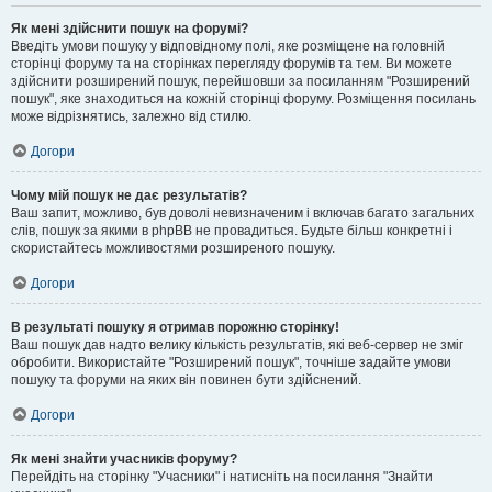
Як мені здійснити пошук на форумі?
Введіть умови пошуку у відповідному полі, яке розміщене на головній
сторінці форуму та на сторінках перегляду форумів та тем. Ви можете
здійснити розширений пошук, перейшовши за посиланням "Розширений
пошук", яке знаходиться на кожній сторінці форуму. Розміщення посилань
може відрізнятись, залежно від стилю.
Догори
Чому мій пошук не дає результатів?
Ваш запит, можливо, був доволі невизначеним і включав багато загальних
слів, пошук за якими в phpBB не провадиться. Будьте більш конкретні і
скористайтесь можливостями розширеного пошуку.
Догори
В результаті пошуку я отримав порожню сторінку!
Ваш пошук дав надто велику кількість результатів, які веб-сервер не зміг
обробити. Використайте "Розширений пошук", точніше задайте умови
пошуку та форуми на яких він повинен бути здійснений.
Догори
Як мені знайти учасників форуму?
Перейдіть на сторінку "Учасники" і натисніть на посилання "Знайти