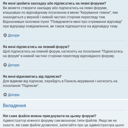
Як мені зробити закладку або підписатись на певні форуми?
Ви можете створити закладку або підписатись на певні форуми,
клацнувши по відповідному посиланню в меню "Керування темою", яке
знаходиться у верхній і нижній частині сторінки перегляду тем.
Відзначивши галочкою пункт "Повідомляти мені про отримання відповіді"
при відправці повідомлення, ви також підпишетеся на відповідну тему.
Догори
Як мені підписатись на певний форум?
Щоб підписатись на певний форум, натисніть на посилання "Підписатись
на форум" в нижній частині сторінки перегляду відповідного форуму.
Догори
Як мені відмовитись від підписки?
Для відмови від підписки, перейдіть в Панель керування і натисніть на
посилання "Підписки".
Догори
Вкладення
Які саме файли можна приєднувати на цьому форумі?
Адміністратор кожного форуму сам визначає типи файлів. Якщо ви не
знаєте, які саме файли дозволені, запитайте про це адміністратора цього