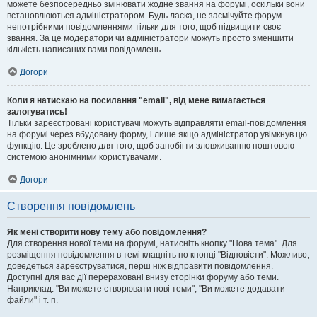
можете безпосередньо змінювати жодне звання на форумі, оскільки вони
встановлюються адміністратором. Будь ласка, не засмічуйте форум
непотрібними повідомленнями тільки для того, щоб підвищити своє
звання. За це модератори чи адміністратори можуть просто зменшити
кількість написаних вами повідомлень.
Догори
Коли я натискаю на посилання "email", від мене вимагається
залогуватись!
Тільки зареєстровані користувачі можуть відправляти email-повідомлення
на форумі через вбудовану форму, і лише якщо адміністратор увімкнув цю
функцію. Це зроблено для того, щоб запобігти зловживанню поштовою
системою анонімними користувачами.
Догори
Створення повідомлень
Як мені створити нову тему або повідомлення?
Для створення нової теми на форумі, натисніть кнопку "Нова тема". Для
розміщення повідомлення в темі клацніть по кнопці "Відповісти". Можливо,
доведеться зареєструватися, перш ніж відправити повідомлення.
Доступні для вас дії перераховані внизу сторінки форуму або теми.
Наприклад: "Ви можете створювати нові теми", "Ви можете додавати
файли" і т. п.