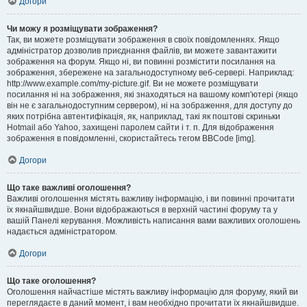
Догори
Чи можу я розміщувати зображення?
Так, ви можете розміщувати зображення в своїх повідомленнях. Якщо
адміністратор дозволив приєднання файлів, ви можете завантажити
зображення на форум. Якщо ні, ви повинні розмістити посилання на
зображення, збережене на загальнодоступному веб-сервері. Наприклад:
http://www.example.com/my-picture.gif. Ви не можете розміщувати
посилання ні на зображення, які знаходяться на вашому комп'ютері (якщо
він не є загальнодоступним сервером), ні на зображення, для доступу до
яких потрібна автентифікація, як, наприклад, такі як поштові скриньки
Hotmail або Yahoo, захищені паролем сайти і т. п. Для відображення
зображення в повідомленні, скористайтесь тегом BBCode [img].
Догори
Що таке важливі оголошення?
Важливі оголошення містять важливу інформацію, і ви повинні прочитати
їх якнайшвидше. Вони відображаються в верхній частині форуму та у
вашій Панелі керування. Можливість написання вами важливих оголошень
надається адміністратором.
Догори
Що таке оголошення?
Оголошення найчастіше містять важливу інформацію для форуму, який ви
переглядаєте в даний момент, і вам необхідно прочитати їх якнайшвидше.