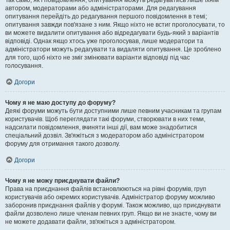
Так само, як і повідомлення, опитування можуть редагуватись лише їхнім
автором, модераторами або адміністраторами. Для редагування
опитування перейдіть до редагування першого повідомлення в темі;
опитування завжди пов'язане з ним. Якщо ніхто не встиг проголосувати, то
ви можете видалити опитування або відредагувати будь-який з варіантів
відповіді. Однак якщо хтось уже проголосував, лише модератори та
адміністратори можуть редагувати та видаляти опитування. Це зроблено
для того, щоб ніхто не зміг змінювати варіанти відповіді під час
голосування.
Догори
Чому я не маю доступу до форуму?
Деякі форуми можуть бути доступними лише певним учасникам та групам
користувачів. Щоб переглядати такі форуми, створювати в них теми,
надсилати повідомлення, вчиняти інші дії, вам може знадобитися
спеціальний дозвіл. Зв'яжіться з модератором або адміністратором
форуму для отримання такого дозволу.
Догори
Чому я не можу приєднувати файли?
Права на приєднання файлів встановлюються на рівні форумів, груп
користувачів або окремих користувачів. Адміністратор форуму можливо
заборонив приєднання файлів у форумі. Також можливо, що приєднувати
файли дозволено лише членам певних груп. Якщо ви не знаєте, чому ви
не можете додавати файли, зв'яжіться з адміністратором.