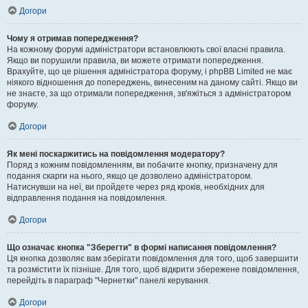
Догори
Чому я отримав попередження?
На кожному форумі адміністратори встановлюють свої власні правила.
Якщо ви порушили правила, ви можете отримати попередження.
Врахуйте, що це рішення адміністратора форуму, і phpBB Limited не має
ніякого відношення до попереджень, винесеним на даному сайті. Якщо ви
не знаєте, за що отримали попередження, зв'яжіться з адміністратором
форуму.
Догори
Як мені поскаржитись на повідомлення модератору?
Поряд з кожним повідомленням, ви побачите кнопку, призначену для
подання скарги на нього, якщо це дозволено адміністратором.
Натиснувши на неї, ви пройдете через ряд кроків, необхідних для
відправлення подання на повідомлення.
Догори
Що означає кнопка "Зберегти" в формі написання повідомлення?
Ця кнопка дозволяє вам зберігати повідомлення для того, щоб завершити
та розмістити їх пізніше. Для того, щоб відкрити збережене повідомлення,
перейдіть в параграф "Чернетки" панелі керування.
Догори