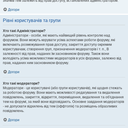
значків тем залежить від прав доступу, встановлених адміністратором.
Догори
Рівні користувачів та групи
Хто такі Адміністратори?
Адміністратори - особи, які мають найвищий рівень контролю над
форумом. Вони можуть керувати усіма аспектами роботи форуму, які
включають розмежування прав доступу, закриття доступу окремим
користувачам, створення груп, призначення модераторів і т. п., В
залежності від прав, наданих їм засновником форуму. Також вони
володіють усіма можливостями модераторів в усіх форумах, залежно від
прав, наданих ним засновником форуму.
Догори
Хто такі модератори?
Модератори - це користувачі (або групи користувачів), які щодня стежать
за роботою форуму. Вони мають можливості редагування та видалення
повідомлень, закриття, відкриття, переміщення, видалення та об'єднання
тем на форумі, за який вони відповідають. Основне завдання модераторів
- не допускати відхилень від тем (оффтопік) та розміщень образливих
повідомлень.
Догори