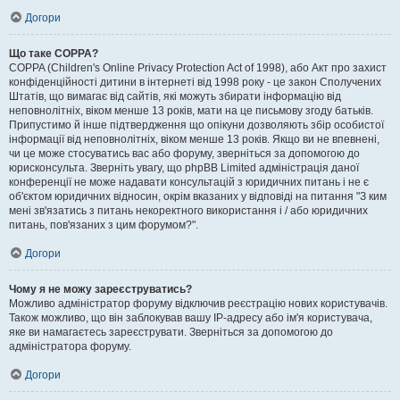
Догори
Що таке COPPA?
COPPA (Children's Online Privacy Protection Act of 1998), або Акт про захист
конфіденційності дитини в інтернеті від 1998 року - це закон Сполучених
Штатів, що вимагає від сайтів, які можуть збирати інформацію від
неповнолітніх, віком менше 13 років, мати на це письмову згоду батьків.
Припустимо й інше підтвердження що опікуни дозволяють збір особистої
інформації від неповнолітніх, віком менше 13 років. Якщо ви не впевнені,
чи це може стосуватись вас або форуму, зверніться за допомогою до
юрисконсульта. Зверніть увагу, що phpBB Limited адміністрація даної
конференції не може надавати консультацій з юридичних питань і не є
об'єктом юридичних відносин, окрім вказаних у відповіді на питання "З ким
мені зв'язатись з питань некоректного використання і / або юридичних
питань, пов'язаних з цим форумом?".
Догори
Чому я не можу зареєструватись?
Можливо адміністратор форуму відключив реєстрацію нових користувачів.
Також можливо, що він заблокував вашу IP-адресу або ім'я користувача,
яке ви намагаєтесь зареєструвати. Зверніться за допомогою до
адміністратора форуму.
Догори