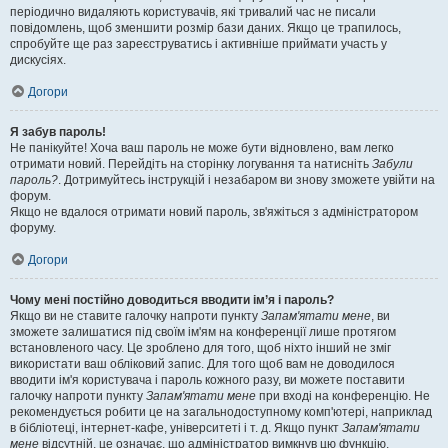
періодично видаляють користувачів, які тривалий час не писали
повідомлень, щоб зменшити розмір бази даних. Якщо це трапилось,
спробуйте ще раз зареєструватись і активніше приймати участь у
дискусіях.
Догори
Я забув пароль!
Не панікуйте! Хоча ваш пароль не може бути відновлено, вам легко
отримати новий. Перейдіть на сторінку логування та натисніть
Забули
пароль?
. Дотримуйтесь інструкцій і незабаром ви знову зможете увійти на
форум.
Якщо не вдалося отримати новий пароль, зв'яжіться з адміністратором
форуму.
Догори
Чому мені постійно доводиться вводити ім’я і пароль?
Якщо ви не ставите галочку напроти пункту
Запам'ятати мене
, ви
зможете залишатися під своїм ім'ям на конференції лише протягом
встановленого часу. Це зроблено для того, щоб ніхто інший не зміг
використати ваш обліковий запис. Для того щоб вам не доводилося
вводити ім'я користувача і пароль кожного разу, ви можете поставити
галочку напроти пункту
Запам'ятати мене
при вході на конференцію. Не
рекомендується робити це на загальнодоступному комп'ютері, наприклад
в бібліотеці, інтернет-кафе, університеті і т. д. Якщо пункт
Запам'ятати
мене
відсутній, це означає, що адміністратор вимкнув цю функцію.