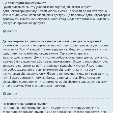
Що таке групи користувачів?
Групи ділять спільноту учасників на підрозділи, якими керують
адміністратори форуму. Кожен учасник може належати до кількох груп, а
кожна група може мати власні рівні доступу. Це полегшує адміністраторам
призначити кількох користувачів, наприклад, модераторами або надати їм
доступ до приватних форумів.
Догори
Де знаходяться групи користувачів і як мені приєднатись до них?
Ви можете отримати інформацію про всі групи користувачів за допомогою
посилання "Групи" в вашій Панелі керування. Якщо ви хочете вступити в
одну з них, натисніть відповідну кнопку. Однак не всі групи є
загальнодоступними. Деякі з них потребують схвалення для вступу в них,
можуть бути закритими або навіть прихованими. Якщо група є відкритою,
ви можете вступити до неї, натиснувши відповідну кнопку. Якщо група
потребує схвалення в групі, ви можете відправити запит на вступ,
натиснувши відповідну кнопку. Лідер групи повинен схвалити ваш запит в
групі і може запитати, чому ви бажаєте приєднатись. Будь ласка, не
діставайте лідера групи питаннями, чому він відхилив ваш запит на вступ,
у нього можуть бути для цього свої причини.
Догори
Як мені стати Лідером групи?
Як правило, лідерів призначають адміністратори форуму, під час їх
створення відповідної групи. Якщо ви зацікавлені у створенні групи, для