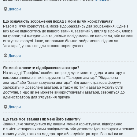
Догори
Що означають зображення поряд з моїм ім'ям користувача?
Разом з ім'ям користувача може відображатись два зображення. Одне з
них може відноситись до вашого звання, зазвичай у вигляді зірочок, блоків
чи крапок, які вказують на те, скільки повідомлень ви написали, або на ваш
статус на форумі. Інше, як правило більше, зображення відомо як
"аватара", унікальне для кожного користувача.
Догори
Як мені включити відображення аватари?
На вкладці "Профіль" особистого розділу ви можете додати аватару з
використанням різних інструментів: "Галерея аватар", "Віддалена
аватара" або "Завантажувана аватара". Від адміністратора форуму
залежить чи дозволені аватари, а також які типи аватар можуть бути
доступні. Якщо ви не можете використовувати аватари, зверніться до
адміністратора для з'ясування причин.
Догори
Що таке моє звання і як мені його змінити?
Звання, яке знаходиться під вашим іменем користувача, відображає
кількість створених вами повідомлень або дозволяє ідентифікувати певних
користувачів, таких як модератори або адміністратори. Взагалі ви не