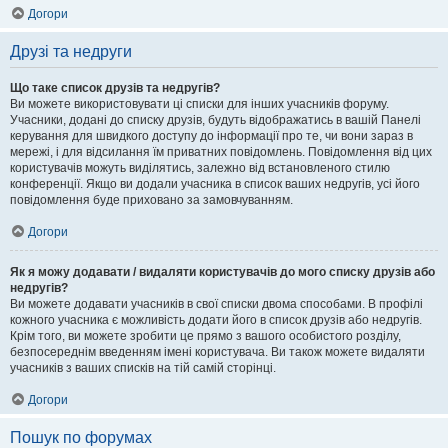
Догори
Друзі та недруги
Що таке список друзів та недругів?
Ви можете використовувати ці списки для інших учасників форуму.
Учасники, додані до списку друзів, будуть відображатись в вашій Панелі
керування для швидкого доступу до інформації про те, чи вони зараз в
мережі, і для відсилання їм приватних повідомлень. Повідомлення від цих
користувачів можуть виділятись, залежно від встановленого стилю
конференції. Якщо ви додали учасника в список ваших недругів, усі його
повідомлення буде приховано за замовчуванням.
Догори
Як я можу додавати / видаляти користувачів до мого списку друзів або
недругів?
Ви можете додавати учасників в свої списки двома способами. В профілі
кожного учасника є можливість додати його в список друзів або недругів.
Крім того, ви можете зробити це прямо з вашого особистого розділу,
безпосереднім введенням імені користувача. Ви також можете видаляти
учасників з ваших списків на тій самій сторінці.
Догори
Пошук по форумах