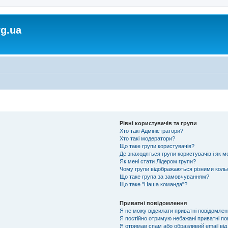
rg.ua
Рівні користувачів та групи
Хто такі Адміністратори?
Хто такі модератори?
Що таке групи користувачів?
Де знаходяться групи користувачів і як м
Як мені стати Лідером групи?
Чому групи відображаються різними кол
Що таке група за замовчуванням?
Що таке "Наша команда"?
Приватні повідомлення
Я не можу відсилати приватні повідомлен
Я постійно отримую небажані приватні по
Я отримав спам або образливий email від