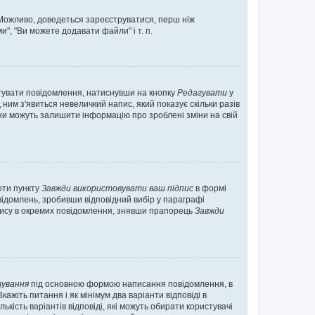
. Можливо, доведеться зареєструватися, перш ніж
", "Ви можете додавати файли" і т. п.
гувати повідомлення, натиснувши на кнопку
Редагувати
у
ним з'явиться невеличкий напис, який показує скільки разів
они можуть залишити інформацію про зроблені зміни на свій
оти пункту
Завжди використовувати ваш підпис
в формі
ідомлень, зробивши відповідний вибір у параграфі
пису в окремих повідомлення, знявши прапорець
Завжди
ування
під основною формою написання повідомлення, в
ажіть питання і як мінімум два варіанти відповіді в
кість варіантів відповіді, які можуть обирати користувачі