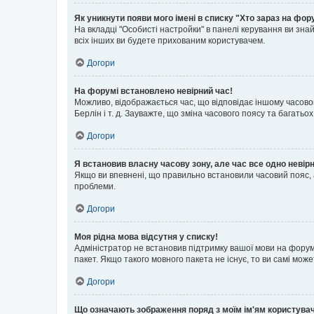
Як уникнути появи мого імені в списку "Хто зараз на фор
На вкладці "Особисті настройки" в панелі керування ви зн
всіх інших ви будете прихованим користувачем.
Догори
На форумі встановлено невірний час!
Можливо, відображається час, що відповідає іншому часовому
Берлін і т. д. Зауважте, що зміна часового поясу та бага
Догори
Я встановив власну часову зону, але час все одно невір
Якщо ви впевнені, що правильно встановили часовий пояс, 
проблеми.
Догори
Моя рідна мова відсутня у списку!
Адміністратор не встановив підтримку вашої мови на форум
пакет. Якщо такого мовного пакета не існує, то ви самі мо
Догори
Що означають зображення поряд з моїм ім'ям користува