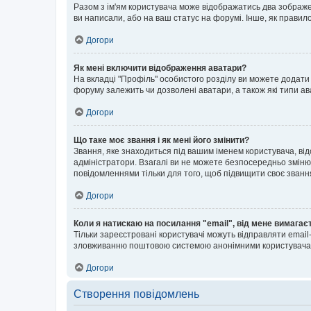
Разом з ім'ям користувача може відображатись два зображенн
ви написали, або на ваш статус на форумі. Інше, як правил
Догори
Як мені включити відображення аватари?
На вкладці "Профіль" особистого розділу ви можете додати 
форуму залежить чи дозволені аватари, а також які типи ав
Догори
Що таке моє звання і як мені його змінити?
Звання, яке знаходиться під вашим іменем користувача, від
адміністратори. Взагалі ви не можете безпосередньо зміню
повідомленнями тільки для того, щоб підвищити своє званн
Догори
Коли я натискаю на посилання "email", від мене вимагає
Тільки зареєстровані користувачі можуть відправляти emai
зловживанню поштовою системою анонімними користувача
Догори
Створення повідомлень