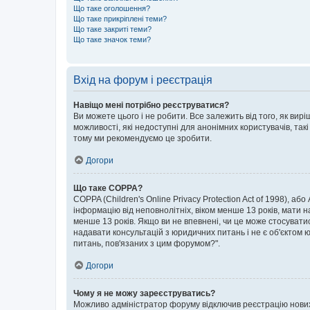
Що таке оголошення?
Що таке прикріплені теми?
Що таке закриті теми?
Що таке значок теми?
Вхід на форум і реєстрація
Навіщо мені потрібно реєструватися?
Ви можете цього і не робити. Все залежить від того, як ви
можливості, які недоступні для анонімних користувачів, такі
тому ми рекомендуємо це зробити.
Догори
Що таке COPPA?
COPPA (Children's Online Privacy Protection Act of 1998), аб
інформацію від неповнолітніх, віком менше 13 років, мати н
менше 13 років. Якщо ви не впевнені, чи це може стосувати
надавати консультацій з юридичних питань і не є об'єктом ю
питань, пов'язаних з цим форумом?".
Догори
Чому я не можу зареєструватись?
Можливо адміністратор форуму відключив реєстрацію нових к