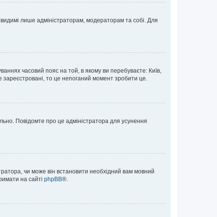
те видимі лише адміністраторам, модераторам та собі. Для
ваннях часовий пояс на той, в якому ви перебуваєте: Київ,
е зареєстровані, то це непоганий момент зробити це.
ильно. Повідомте про це адміністратора для усунення
тратора, чи може він встановити необхідний вам мовний
тримати на сайті
phpBB
®.