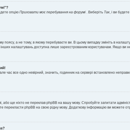
умі"?
айдете опцію
Приховати моє перебування на форумі
. Виберіть
Так
, і ви буде
 поясу, а не тому, в якому перебуваєте ви. В цьому випадку змініть в налашту
тьох інших налаштувань доступна лише зареєстрованим користувачам. Якщо ви н
ний!
але час все одно невірний, значить, годинник на сервері встановлено неправ
і, або ще ніхто не переклав phpBB на вашу мову. Спробуйте запитати адмініс
жете перекласти phpBB на свою рідну мову. Додаткову інформацію ви можете о
ча?