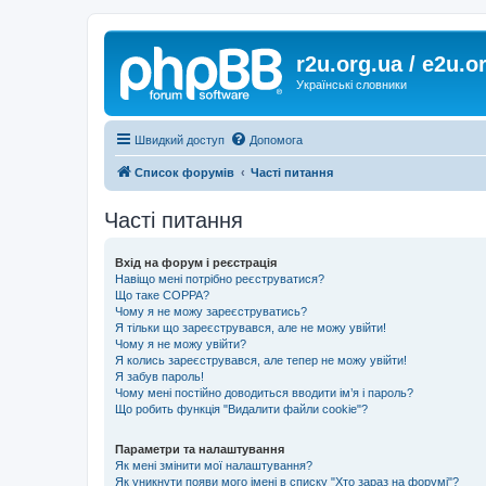
r2u.org.ua / e2u.o
Українські словники
Швидкий доступ
Допомога
Список форумів
Часті питання
Часті питання
Вхід на форум і реєстрація
Навіщо мені потрібно реєструватися?
Що таке COPPA?
Чому я не можу зареєструватись?
Я тільки що зареєструвався, але не можу увійти!
Чому я не можу увійти?
Я колись зареєструвався, але тепер не можу увійти!
Я забув пароль!
Чому мені постійно доводиться вводити ім’я і пароль?
Що робить функція "Видалити файли cookie"?
Параметри та налаштування
Як мені змінити мої налаштування?
Як уникнути появи мого імені в списку "Хто зараз на форумі"?