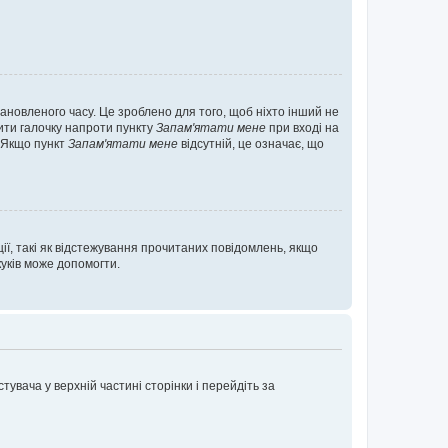
ановленого часу. Це зроблено для того, щоб ніхто інший не
вити галочку напроти пункту
Запам'ятати мене
при вході на
. Якщо пункт
Запам'ятати мене
відсутній, це означає, що
ії, такі як відстежування прочитаних повідомлень, якщо
уків може допомогти.
увача у верхній частині сторінки і перейдіть за