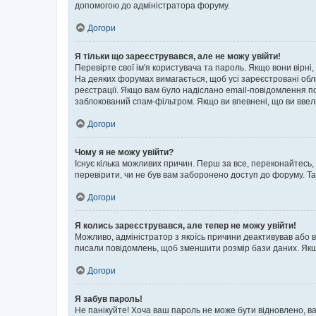
допомогою до адміністратора форуму.
Догори
Я тільки що зареєструвався, але не можу увійти!
Перевірте свої ім'я користувача та пароль. Якщо вони вірні
На деяких форумах вимагається, щоб усі зареєстровані обл
реєстрації. Якщо вам було надіслано email-повідомлення п
заблокований спам-фільтром. Якщо ви впевнені, що ви ввел
Догори
Чому я не можу увійти?
Існує кілька можливих причин. Перш за все, переконайтесь,
перевірити, чи не був вам заборонено доступ до форуму. Т
Догори
Я колись зареєструвався, але тепер не можу увійти!
Можливо, адміністратор з якоїсь причини деактивував або в
писали повідомлень, щоб зменшити розмір бази даних. Якщо
Догори
Я забув пароль!
Не панікуйте! Хоча ваш пароль не може бути відновлено, ва