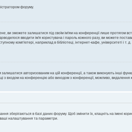
ністратором форуму.
ене
, ви зможете залишатися під своїм ім'ям на конференції лише протягом вст
 доводилося вводити ім'я користувача і пароль кожного разу, ви можете поста
пному комп'ютері, наприклад в бібліотеці, інтернет-кафе, університеті і т. д
м залишатися авторизованим на цій конференції, а також виконують інші функц
ощі з входом на конференцію або виходом з конференції, можливо, видалення к
ня зберігаються в базі даних форуму. Щоб змінити їх, клацніть на імені корист
і ваші налаштування та параметри.