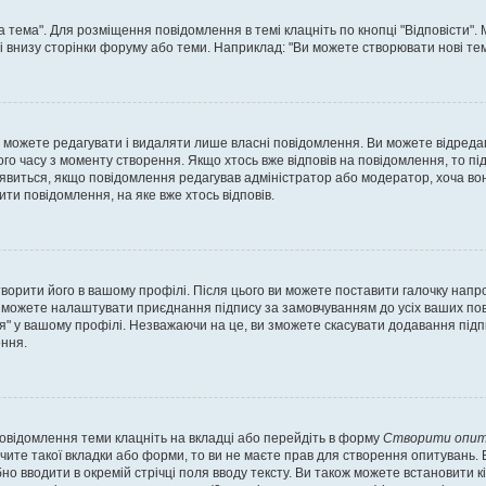
а тема". Для розміщення повідомлення в темі клацніть по кнопці "Відповісти"
і внизу сторінки форуму або теми. Наприклад: "Ви можете створювати нові теми
 можете редагувати і видаляти лише власні повідомлення. Ви можете відреда
о часу з моменту створення. Якщо хтось вже відповів на повідомлення, то під 
е з'явиться, якщо повідомлення редагував адміністратор або модератор, хоча в
ти повідомлення, на яке вже хтось відповів.
творити його в вашому профілі. Після цього ви можете поставити галочку напр
 можете налаштувати приєднання підпису за замовчуванням до усіх ваших пов
я" у вашому профілі. Незважаючи на це, ви зможете скасувати додавання під
ння.
повідомлення теми клацніть на вкладці або перейдіть в форму
Створити опит
чите такої вкладки або форми, то ви не маєте прав для створення опитувань. Вк
о вводити в окремій стрічці поля вводу тексту. Ви також можете встановити кіль