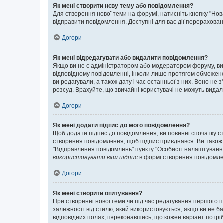
Як мені створити нову тему або повідомлення?
Для створення нової теми на форумі, натисніть кнопку "Нов
відправити повідомлення. Доступні для вас дії перерахован
Догори
Як мені відредагувати або видалити повідомлення?
Якщо ви не є адміністратором або модератором форуму, ви
відповідному повідомленні, інколи лише протягом обмеженог
ви редагували, а також дату і час останньої з них. Воно н
розсуд. Врахуйте, що звичайні користувачі не можуть видали
Догори
Як мені додати підпис до мого повідомлення?
Щоб додати підпис до повідомлення, ви повинні спочатку с
створення повідомлення, щоб підпис приєднався. Ви також
"Відправлення повідомлень" пункту "Особисті налаштуванн
використовувати ваш підпис
в формі створення повідомле
Догори
Як мені створити опитування?
При створенні нової теми чи під час редагування першого 
залежності від стилю, який використовується; якщо ви не ба
відповідних полях, переконавшись, що кожен варіант потрібн