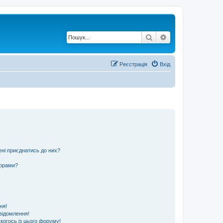
Пошук
Розширений по
Реєстрація
Вхід
ені приєднатись до них?
ьорами?
ня!
відомлення!
 когось із цього форуму!