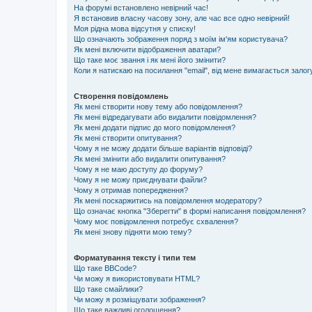
На форумі встановлено невірний час!
Я встановив власну часову зону, але час все одно невірний!
Моя рідна мова відсутня у списку!
Що означають зображення поряд з моїм ім'ям користувача?
Як мені включити відображення аватари?
Що таке моє звання і як мені його змінити?
Коли я натискаю на посилання "email", від мене вимагається залог
Створення повідомлень
Як мені створити нову тему або повідомлення?
Як мені відредагувати або видалити повідомлення?
Як мені додати підпис до мого повідомлення?
Як мені створити опитування?
Чому я не можу додати більше варіантів відповіді?
Як мені змінити або видалити опитування?
Чому я не маю доступу до форуму?
Чому я не можу приєднувати файли?
Чому я отримав попередження?
Як мені поскаржитись на повідомлення модератору?
Що означає кнопка "Зберегти" в формі написання повідомлення?
Чому моє повідомлення потребує схвалення?
Як мені знову підняти мою тему?
Форматування тексту і типи тем
Що таке BBCode?
Чи можу я використовувати HTML?
Що таке смайлики?
Чи можу я розміщувати зображення?
Що таке важливі оголошення?