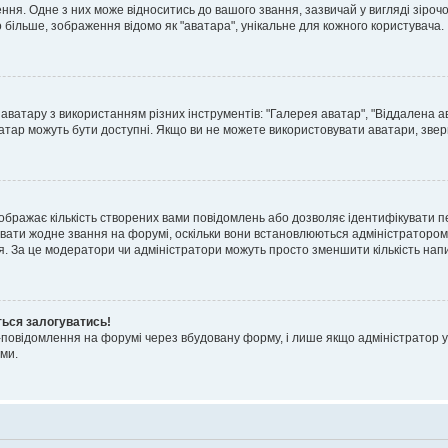
я. Одне з них може відноситись до вашого звання, зазвичай у вигляді зірочок, 
о більше, зображення відомо як "аватара", унікальне для кожного користувача.
аватару з використанням різних інструментів: "Галерея аватар", "Віддалена а
атар можуть бути доступні. Якщо ви не можете використовувати аватари, звер
ображає кількість створених вами повідомлень або дозволяє ідентифікувати п
вати жодне звання на форумі, оскільки вони встановлюються адміністратором
я. За це модератори чи адміністратори можуть просто зменшити кількість нап
ться залогуватись!
l-повідомлення на форумі через вбудовану форму, і лише якщо адміністратор у
ми.