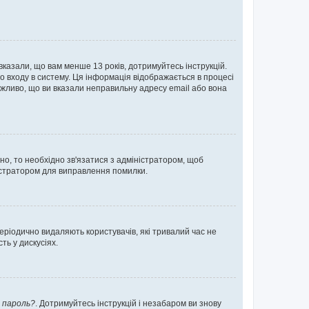
 вказали, що вам менше 13 років, дотримуйтесь інструкцій.
о входу в систему. Ця інформація відображається в процесі
ожливо, що ви вказали неправильну адресу email або вона
ьно, то необхідно зв'язатися з адміністратором, щоб
ністратором для виправлення помилки.
еріодично видаляють користувачів, які тривалий час не
ь у дискусіях.
 пароль?
. Дотримуйтесь інструкцій і незабаром ви знову