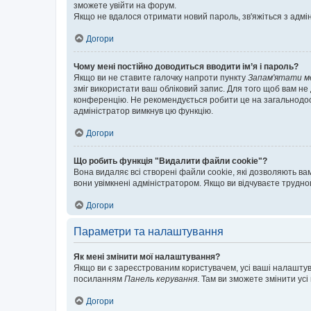
зможете увійти на форум.
Якщо не вдалося отримати новий пароль, зв'яжіться з адмі
Догори
Чому мені постійно доводиться вводити ім’я і пароль?
Якщо ви не ставите галочку напроти пункту
Запам'ятати м
зміг використати ваш обліковий запис. Для того щоб вам не
конференцію. Не рекомендується робити це на загальнодосту
адміністратор вимкнув цю функцію.
Догори
Що робить функція "Видалити файли cookie"?
Вона видаляє всі створені файли cookie, які дозволяють ва
вони увімкнені адміністратором. Якщо ви відчуваєте трудн
Догори
Параметри та налаштування
Як мені змінити мої налаштування?
Якщо ви є зареєстрованим користувачем, усі ваші налаштуван
посиланням
Панель керування
. Там ви зможете змінити ус
Догори