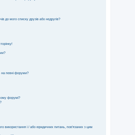
ів до мого списку друзів або недругів?
торінку!
еми?
ь на певні форуми?
ьому форумі?
?
ого використання і / або юридичних питань, пов'язаних з цим