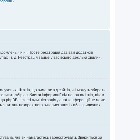
ференції?
ідомлень, чи ні. Проте реєстрація дає вам додаткові
ах і т. д. Реєстрація займе у вас всього декілька хвилин,
Сполучених Штатів, що вимагає від сайтів, які можуть збирати
оляють збір особистої інформації від неповнолітніх, віком
 що phpBB Limited адміністрація даної конференції не може
сь з питань некоректного використання і / або юридичних
тувача, яке ви намагаєтесь зареєструвати. Зверніться за