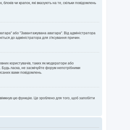
блоків чи крапок, які вказують на те, скільки повідомлень
ватара" або "Завантажувана аватара". Від адміністратора
ніться до адміністратора для з'ясування причин.
евних користувачів, таких як модератори або
. Будь ласка, не засмічуйте форум непотрібними
исаних вами повідомлень.
вімкнув цю функцію. Це зроблено для того, щоб запобігти