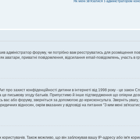
Як мені зв'язатися з адміністратором кон
рішив адміністратор форуму, чи потрібно вам реєструватись для розміщення пов
 як аватари, приватні повідомлення, відсилання email-повідомлень, участь в груп
о Акт про захист конфіденційності дитини в інтернеті від 1998 року - це закон 
а це письмову згоду батьків. Припустимо й інше підтвердження що опікуни дозв
сь вас або форуму, зверніться за допомогою до юрисконсульта. Зверніть увагу,
ридичних відносин, окрім вказаних у відповіді на питання "З ким мені зв'язати
ористувачів. Також можливо, що він заблокував вашу IP-адресу або ім'я корис