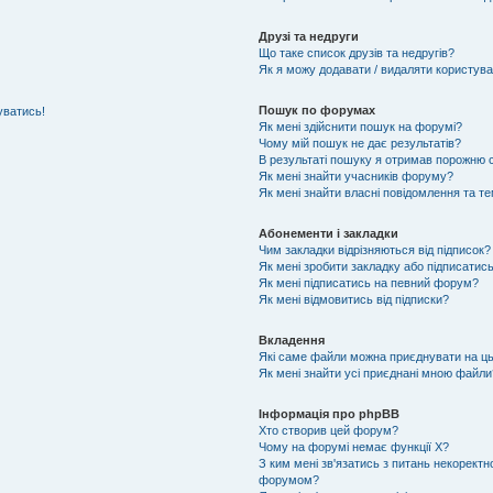
Друзі та недруги
Що таке список друзів та недругів?
Як я можу додавати / видаляти користувач
Пошук по форумах
уватись!
Як мені здійснити пошук на форумі?
Чому мій пошук не дає результатів?
В результаті пошуку я отримав порожню с
Як мені знайти учасників форуму?
Як мені знайти власні повідомлення та т
Абонементи і закладки
Чим закладки відрізняються від підписок?
Як мені зробити закладку або підписатис
Як мені підписатись на певний форум?
Як мені відмовитись від підписки?
Вкладення
Які саме файли можна приєднувати на ц
Як мені знайти усі приєднані мною файли
Інформація про phpBB
Хто створив цей форум?
Чому на форумі немає функції X?
З ким мені зв'язатись з питань некоректн
форумом?