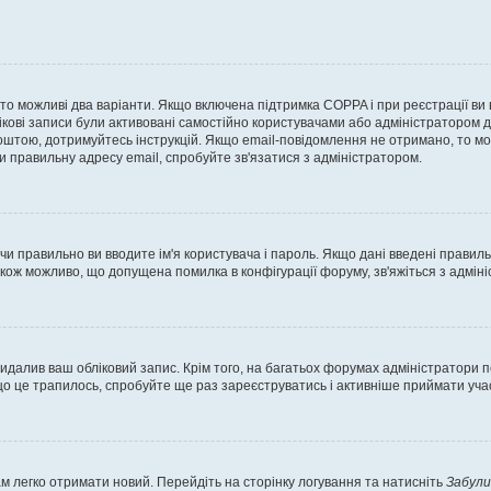
, то можливі два варіанти. Якщо включена підтримка COPPA і при реєстрації ви
ікові записи були активовані самостійно користувачами або адміністратором д
оштою, дотримуйтесь інструкцій. Якщо email-повідомлення не отримано, то м
и правильну адресу email, спробуйте зв'язатися з адміністратором.
 чи правильно ви вводите ім'я користувача і пароль. Якщо дані введені правил
акож можливо, що допущена помилка в конфігурації форуму, зв'яжіться з адмі
идалив ваш обліковий запис. Крім того, на багатьох форумах адміністратори п
 це трапилось, спробуйте ще раз зареєструватись і активніше приймати участ
м легко отримати новий. Перейдіть на сторінку логування та натисніть
Забули