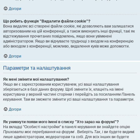
Догори
Що робить функція "Видалити файли cookie"?
Вона видаляє всі створені файли cookie, які дозволяють вам залишатися
авторизованим на цій конференції, а також виконують інші функції, такі як
відстежування прочитаних повідомлень, якщо вони увімкнені
адміністратором. Якщо ви відчуваєте труднощі з входом на конференцію
або виходом з конференції, можливо, видалення куків може допомогти.
Догори
Параметри та налаштування
Як мені змінити мої налаштування?
Якщо ви є зареєстрованим користувачем, усі ваші налаштування
зберігаються в базі даних форуму. Щоб змінити їх, клацніть на імені
користувача у верхній частині сторінки і перейдіть за посиланням
Панель
керування
. Там ви зможете змінити усі ваші налаштування та параметри.
Догори
Як уникнути появи мого імені в списку "Хто зараз на форумі"?
На вкладці "Особисті настройки" в панелі керування ви знайдете опцію
Приховати моє перебування на форумі
. Виберіть
Так
, і ви будете видимі
лише адміністраторам, модераторам та собі. Для всіх інших ви будете