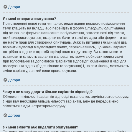
Догори
Як мені створити опитування?
При створенні нової теми чи під час редагування першого повідомлення
теми клацніть на вкладці або перейдіть в форму
Створити опитування
під основною формою написання повідомлення, в залежності від стилю,
який використовується; якщо ви не бачите такої вкладки або форми, то ви
не маєте прав для створення опитувань. Вкажіть питання і як мінімум два
варіанти відповіді в відповідних полях, переконавшись, що кожен варіант
потрібно вводити в окремій стрічці поля вводу тексту. Ви також можете
встановити кількість варіантів відповіді, які можуть обирати користувачі
при голосуванні за допомогою "Варіантів відповіді", обмеження в часі для
голосування в днях (0 для вічного голосування) і, на сам кінець, можливість
зміни варіанту, за який вони проголосували.
Догори
Чому я не можу додати більше варіантів відповіді?
Обмеження кількості варіантів відповіді встановлює адміністратор форуму.
Якщо вам необхідна більша кількості варіантів, аніж це передбачено,
зв'яжіться з адміністратором форуму.
Догори
Як мені змінити або видалити опитування?