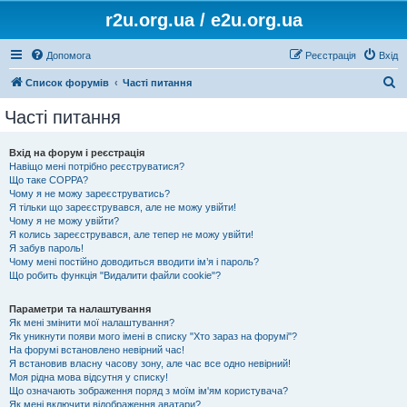
r2u.org.ua / e2u.org.ua
Допомога
Реєстрація
Вхід
П
Список форумів
Часті питання
о
Часті питання
ш
у
Вхід на форум і реєстрація
Навіщо мені потрібно реєструватися?
к
Що таке COPPA?
Чому я не можу зареєструватись?
Я тільки що зареєструвався, але не можу увійти!
Чому я не можу увійти?
Я колись зареєструвався, але тепер не можу увійти!
Я забув пароль!
Чому мені постійно доводиться вводити ім’я і пароль?
Що робить функція "Видалити файли cookie"?
Параметри та налаштування
Як мені змінити мої налаштування?
Як уникнути появи мого імені в списку "Хто зараз на форумі"?
На форумі встановлено невірний час!
Я встановив власну часову зону, але час все одно невірний!
Моя рідна мова відсутня у списку!
Що означають зображення поряд з моїм ім'ям користувача?
Як мені включити відображення аватари?