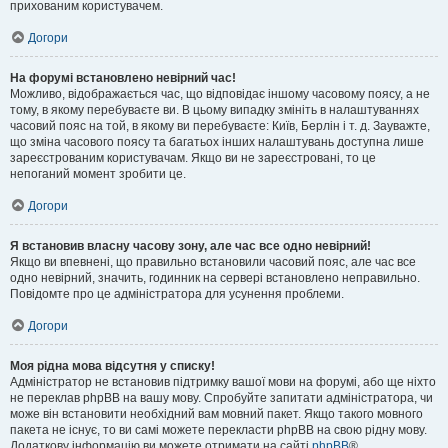
прихованим користувачем.
Догори
На форумі встановлено невірний час!
Можливо, відображається час, що відповідає іншому часовому поясу, а не
тому, в якому перебуваєте ви. В цьому випадку змініть в налаштуваннях
часовий пояс на той, в якому ви перебуваєте: Київ, Берлін і т. д. Зауважте,
що зміна часового поясу та багатьох інших налаштувань доступна лише
зареєстрованим користувачам. Якщо ви не зареєстровані, то це
непоганий момент зробити це.
Догори
Я встановив власну часову зону, але час все одно невірний!
Якщо ви впевнені, що правильно встановили часовий пояс, але час все
одно невірний, значить, годинник на сервері встановлено неправильно.
Повідомте про це адміністратора для усунення проблеми.
Догори
Моя рідна мова відсутня у списку!
Адміністратор не встановив підтримку вашої мови на форумі, або ще ніхто
не переклав phpBB на вашу мову. Спробуйте запитати адміністратора, чи
може він встановити необхідний вам мовний пакет. Якщо такого мовного
пакета не існує, то ви самі можете перекласти phpBB на свою рідну мову.
Додаткову інформацію ви можете отримати на сайті
phpBB
®.