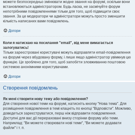
можете безпосередньо змінювати жодне звання на форумі, оскільки вони
встановлюються адміністратором. Будь ласка, не засмічуйте форум
непотрібними повідомленнями тільки для того, щоб підвищити своє
звання. За це модератори чи адміністратори можуть просто зменшити
кількість написаних вами повідомлень.
Догори
Коли я натискаю на посилання "email", від мене вимагається
залогуватись!
Тільки зареєстровані користувачі можуть відправляти email-повідомлення
на форумі через вбудовану форму, і лише якщо адміністратор увімкнув цю
функцію. Це зроблено для того, щоб запобігти зловживанню поштовою
системою анонімними користувачами.
Догори
Створення повідомлень
Як мені створити нову тему або повідомлення?
Для створення нової теми на форумі, натисніть кнопку "Нова тема". Для
розміщення повідомлення в темі клацніть по кнопці "Відповісти". Можливо,
доведеться зареєструватися, перш ніж відправити повідомлення.
Доступні для вас дії перераховані внизу сторінки форуму або теми.
Наприклад: "Ви можете створювати нові теми", "Ви можете додавати
файли" і т. п.