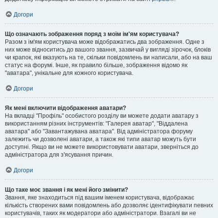
Догори
Що означають зображення поряд з моїм ім'ям користувача?
Разом з ім'ям користувача може відображатись два зображення. Одне з
них може відноситись до вашого звання, зазвичай у вигляді зірочок, блоків
чи крапок, які вказують на те, скільки повідомлень ви написали, або на ваш
статус на форумі. Інше, як правило більше, зображення відомо як
"аватара", унікальне для кожного користувача.
Догори
Як мені включити відображення аватари?
На вкладці "Профіль" особистого розділу ви можете додати аватару з
використанням різних інструментів: "Галерея аватар", "Віддалена
аватара" або "Завантажувана аватара". Від адміністратора форуму
залежить чи дозволені аватари, а також які типи аватар можуть бути
доступні. Якщо ви не можете використовувати аватари, зверніться до
адміністратора для з'ясування причин.
Догори
Що таке моє звання і як мені його змінити?
Звання, яке знаходиться під вашим іменем користувача, відображає
кількість створених вами повідомлень або дозволяє ідентифікувати певних
користувачів, таких як модератори або адміністратори. Взагалі ви не