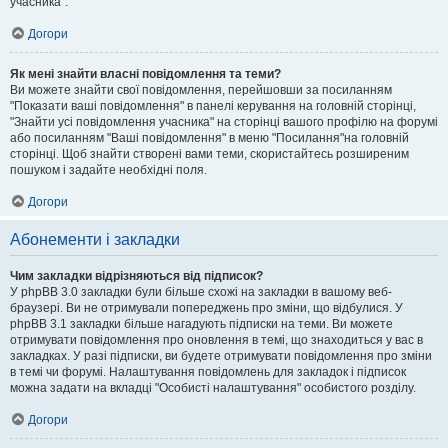
учасника".
Догори
Як мені знайти власні повідомлення та теми?
Ви можете знайти свої повідомлення, перейшовши за посиланням
"Показати ваші повідомлення" в панелі керування на головній сторінці,
"Знайти усі повідомлення учасника" на сторінці вашого профілю на форумі
або посиланням "Ваші повідомлення" в меню "Посилання"на головній
сторінці. Щоб знайти створені вами теми, скористайтесь розширеним
пошуком і задайте необхідні поля.
Догори
Абонементи і закладки
Чим закладки відрізняються від підписок?
У phpBB 3.0 закладки були більше схожі на закладки в вашому веб-
браузері. Ви не отримували попереджень про зміни, що відбулися. У
phpBB 3.1 закладки більше нагадують підписки на теми. Ви можете
отримувати повідомлення про оновлення в темі, що знаходиться у вас в
закладках. У разі підписки, ви будете отримувати повідомлення про зміни
в темі чи форумі. Налаштування повідомлень для закладок і підписок
можна задати на вкладці "Особисті налаштування" особистого розділу.
Догори