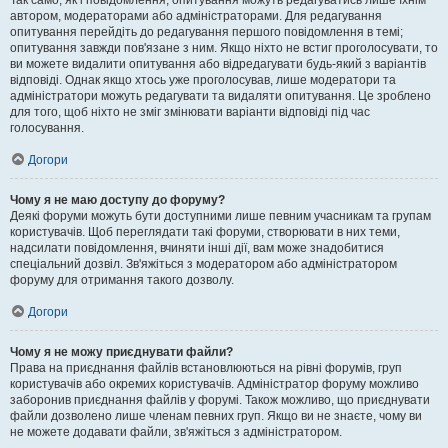
Так само, як і повідомлення, опитування можуть редагуватись лише їхнім
автором, модераторами або адміністраторами. Для редагування
опитування перейдіть до редагування першого повідомлення в темі;
опитування завжди пов'язане з ним. Якщо ніхто не встиг проголосувати, то
ви можете видалити опитування або відредагувати будь-який з варіантів
відповіді. Однак якщо хтось уже проголосував, лише модератори та
адміністратори можуть редагувати та видаляти опитування. Це зроблено
для того, щоб ніхто не зміг змінювати варіанти відповіді під час
голосування.
Догори
Чому я не маю доступу до форуму?
Деякі форуми можуть бути доступними лише певним учасникам та групам
користувачів. Щоб переглядати такі форуми, створювати в них теми,
надсилати повідомлення, вчиняти інші дії, вам може знадобитися
спеціальний дозвіл. Зв'яжіться з модератором або адміністратором
форуму для отримання такого дозволу.
Догори
Чому я не можу приєднувати файли?
Права на приєднання файлів встановлюються на рівні форумів, груп
користувачів або окремих користувачів. Адміністратор форуму можливо
заборонив приєднання файлів у форумі. Також можливо, що приєднувати
файли дозволено лише членам певних груп. Якщо ви не знаєте, чому ви
не можете додавати файли, зв'яжіться з адміністратором.