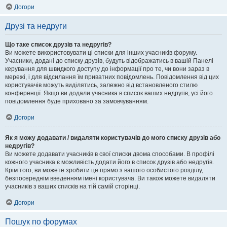
Догори
Друзі та недруги
Що таке список друзів та недругів?
Ви можете використовувати ці списки для інших учасників форуму.
Учасники, додані до списку друзів, будуть відображатись в вашій Панелі
керування для швидкого доступу до інформації про те, чи вони зараз в
мережі, і для відсилання їм приватних повідомлень. Повідомлення від цих
користувачів можуть виділятись, залежно від встановленого стилю
конференції. Якщо ви додали учасника в список ваших недругів, усі його
повідомлення буде приховано за замовчуванням.
Догори
Як я можу додавати / видаляти користувачів до мого списку друзів або
недругів?
Ви можете додавати учасників в свої списки двома способами. В профілі
кожного учасника є можливість додати його в список друзів або недругів.
Крім того, ви можете зробити це прямо з вашого особистого розділу,
безпосереднім введенням імені користувача. Ви також можете видаляти
учасників з ваших списків на тій самій сторінці.
Догори
Пошук по форумах