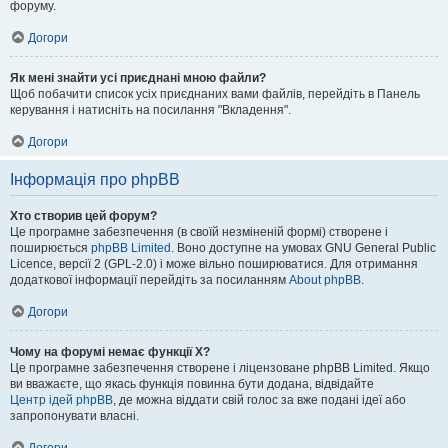
форуму.
Догори
Як мені знайти усі приєднані мною файли?
Щоб побачити список усіх приєднаних вами файлів, перейдіть в Панель
керування і натисніть на посилання "Вкладення".
Догори
Інформація про phpBB
Хто створив цей форум?
Це програмне забезпечення (в своїй незміненій формі) створене і
поширюється
phpBB Limited
. Воно доступне на умовах GNU General Public
Licence, версії 2 (GPL-2.0) і може вільно поширюватися. Для отримання
додаткової інформації перейдіть за посиланням
About phpBB
.
Догори
Чому на форумі немає функції X?
Це програмне забезпечення створене і ліцензоване phpBB Limited. Якщо
ви вважаєте, що якась функція повинна бути додана, відвідайте
Центр ідей phpBB
, де можна віддати свій голос за вже подані ідеї або
запропонувати власні.