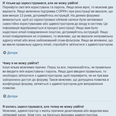
Я тільки що зареєструвався, але не можу увійти!
Перевірте свої ім'я користувача та пароль. Якщо вони вірні, то можливі два
варіанти. Якщо включена підтримка COPPA і при реєстрації ви вказали, що
вам менше 13 років, дотримуйтесь інструкцій. На деяких форумах
вимагається, щоб усі зареєстровані облікові записи були активовані
самостійно користувачами або адміністратором до входу в систему. Ця
інформація відображається в процесі реєстрації. Якщо вам було
надіслано email-повідомлення поштою, дотримуйтесь інструкцій. Якщо
email-повідомлення не отримано, то можливо, що ви вказали неправильну
адресу email або вона заблокований спам-фільтром. Якщо ви впевнені, що
ви ввели правильну адресу email, спробуйте зв'язатися з адміністратором.
Догори
Чому я не можу увійти?
Існує кілька можливих причин. Перш за все, переконайтесь, чи правильно
ви вводите ім'я користувача і пароль. Якщо дані введені правильно, то
необхідно зв'язатися з адміністратором, щоб перевірити, чи не був вам
заборонено доступ до форуму. Також можливо, що допущена помилка в
конфігурації форуму, зв'яжіться з адміністратором для виправлення
помилки.
Догори
Я колись зареєструвався, але тепер не можу увійти!
Можливо, адміністратор з якоїсь причини деактивував або видалив ваш
обліковий запис. Крім того, на багатьох форумах адміністратори