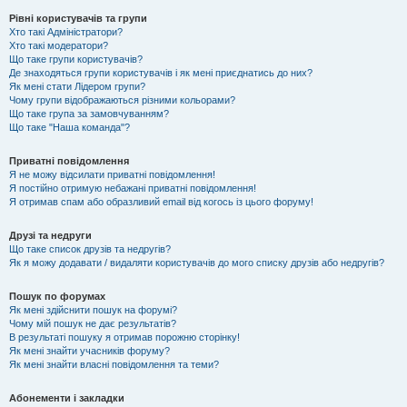
Рівні користувачів та групи
Хто такі Адміністратори?
Хто такі модератори?
Що таке групи користувачів?
Де знаходяться групи користувачів і як мені приєднатись до них?
Як мені стати Лідером групи?
Чому групи відображаються різними кольорами?
Що таке група за замовчуванням?
Що таке "Наша команда"?
Приватні повідомлення
Я не можу відсилати приватні повідомлення!
Я постійно отримую небажані приватні повідомлення!
Я отримав спам або образливий email від когось із цього форуму!
Друзі та недруги
Що таке список друзів та недругів?
Як я можу додавати / видаляти користувачів до мого списку друзів або недругів?
Пошук по форумах
Як мені здійснити пошук на форумі?
Чому мій пошук не дає результатів?
В результаті пошуку я отримав порожню сторінку!
Як мені знайти учасників форуму?
Як мені знайти власні повідомлення та теми?
Абонементи і закладки