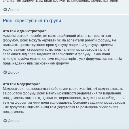
значків тем залежить від прав доступу, встановлених адміністратором.
Догори
Рівні користувачів та групи
Хто такі Адміністратори?
Адміністратори - особи, які мають найвищий рівень контролю над
форумом. Вони можуть керувати усіма аспектами роботи форуму, які
включають розмежування прав доступу, закриття доступу окремим
користувачам, створення груп, призначення модераторів і т. п., В
залежності від прав, наданих їм засновником форуму. Також вони
володіють усіма можливостями модераторів в усіх форумах, залежно від
прав, наданих ним засновником форуму.
Догори
Хто такі модератори?
Модератори - це користувачі (або групи користувачів), які щодня стежать
за роботою форуму. Вони мають можливості редагування та видалення
повідомлень, закриття, відкриття, переміщення, видалення та об'єднання
тем на форумі, за який вони відповідають. Основне завдання модераторів
- не допускати відхилень від тем (оффтопік) та розміщень образливих
повідомлень.
Догори