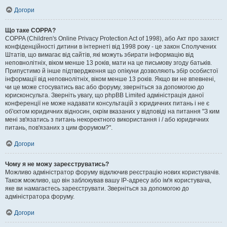
Догори
Що таке COPPA?
COPPA (Children's Online Privacy Protection Act of 1998), або Акт про захист
конфіденційності дитини в інтернеті від 1998 року - це закон Сполучених
Штатів, що вимагає від сайтів, які можуть збирати інформацію від
неповнолітніх, віком менше 13 років, мати на це письмову згоду батьків.
Припустимо й інше підтвердження що опікуни дозволяють збір особистої
інформації від неповнолітніх, віком менше 13 років. Якщо ви не впевнені,
чи це може стосуватись вас або форуму, зверніться за допомогою до
юрисконсульта. Зверніть увагу, що phpBB Limited адміністрація даної
конференції не може надавати консультацій з юридичних питань і не є
об'єктом юридичних відносин, окрім вказаних у відповіді на питання "З ким
мені зв'язатись з питань некоректного використання і / або юридичних
питань, пов'язаних з цим форумом?".
Догори
Чому я не можу зареєструватись?
Можливо адміністратор форуму відключив реєстрацію нових користувачів.
Також можливо, що він заблокував вашу IP-адресу або ім'я користувача,
яке ви намагаєтесь зареєструвати. Зверніться за допомогою до
адміністратора форуму.
Догори