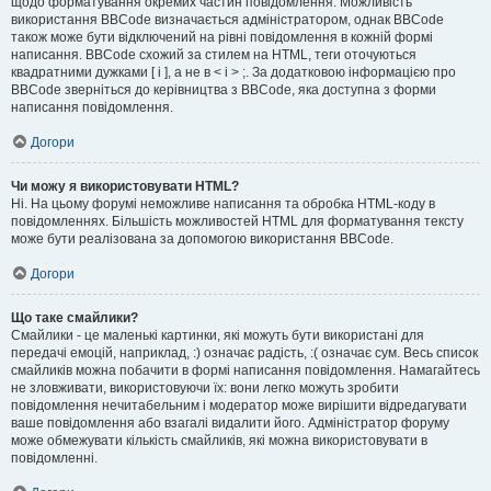
щодо форматування окремих частин повідомлення. Можливість
використання BBCode визначається адміністратором, однак BBCode
також може бути відключений на рівні повідомлення в кожній формі
написання. BBCode схожий за стилем на HTML, теги оточуються
квадратними дужками [ і ], а не в < і > ;. За додатковою інформацією про
BBCode зверніться до керівництва з BBCode, яка доступна з форми
написання повідомлення.
Догори
Чи можу я використовувати HTML?
Ні. На цьому форумі неможливе написання та обробка HTML-коду в
повідомленнях. Більшість можливостей HTML для форматування тексту
може бути реалізована за допомогою використання BBCode.
Догори
Що таке смайлики?
Смайлики - це маленькі картинки, які можуть бути використані для
передачі емоцій, наприклад, :) означає радість, :( означає сум. Весь список
смайликів можна побачити в формі написання повідомлення. Намагайтесь
не зловживати, використовуючи їх: вони легко можуть зробити
повідомлення нечитабельним і модератор може вирішити відредагувати
ваше повідомлення або взагалі видалити його. Адміністратор форуму
може обмежувати кількість смайликів, які можна використовувати в
повідомленні.