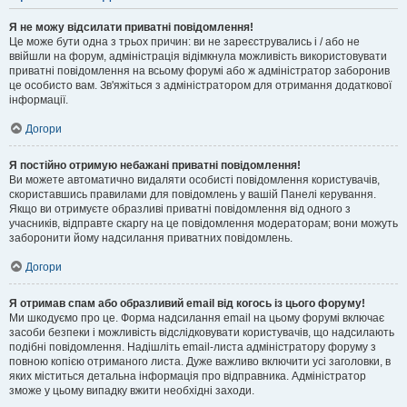
Я не можу відсилати приватні повідомлення!
Це може бути одна з трьох причин: ви не зареєструвались і / або не
ввійшли на форум, адміністрація відімкнула можливість використовувати
приватні повідомлення на всьому форумі або ж адміністратор заборонив
це особисто вам. Зв'яжіться з адміністратором для отримання додаткової
інформації.
Догори
Я постійно отримую небажані приватні повідомлення!
Ви можете автоматично видаляти особисті повідомлення користувачів,
скориставшись правилами для повідомлень у вашій Панелі керування.
Якщо ви отримуєте образливі приватні повідомлення від одного з
учасників, відправте скаргу на це повідомлення модераторам; вони можуть
заборонити йому надсилання приватних повідомлень.
Догори
Я отримав спам або образливий email від когось із цього форуму!
Ми шкодуємо про це. Форма надсилання email на цьому форумі включає
засоби безпеки і можливість відслідковувати користувачів, що надсилають
подібні повідомлення. Надішліть email-листа адміністратору форуму з
повною копією отриманого листа. Дуже важливо включити усі заголовки, в
яких міститься детальна інформація про відправника. Адміністратор
зможе у цьому випадку вжити необхідні заходи.