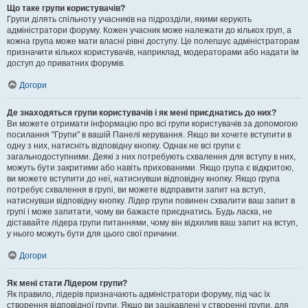
Що таке групи користувачів?
Групи ділять спільноту учасників на підрозділи, якими керують
адміністратори форуму. Кожен учасник може належати до кількох груп, а
кожна група може мати власні рівні доступу. Це полегшує адміністраторам
призначити кількох користувачів, наприклад, модераторами або надати їм
доступ до приватних форумів.
Догори
Де знаходяться групи користувачів і як мені приєднатись до них?
Ви можете отримати інформацію про всі групи користувачів за допомогою
посилання "Групи" в вашій Панелі керування. Якщо ви хочете вступити в
одну з них, натисніть відповідну кнопку. Однак не всі групи є
загальнодоступними. Деякі з них потребують схвалення для вступу в них,
можуть бути закритими або навіть прихованими. Якщо група є відкритою,
ви можете вступити до неї, натиснувши відповідну кнопку. Якщо група
потребує схвалення в групі, ви можете відправити запит на вступ,
натиснувши відповідну кнопку. Лідер групи повинен схвалити ваш запит в
групі і може запитати, чому ви бажаєте приєднатись. Будь ласка, не
діставайте лідера групи питаннями, чому він відхилив ваш запит на вступ,
у нього можуть бути для цього свої причини.
Догори
Як мені стати Лідером групи?
Як правило, лідерів призначають адміністратори форуму, під час їх
створення відповідної групи. Якщо ви зацікавлені у створенні групи, для