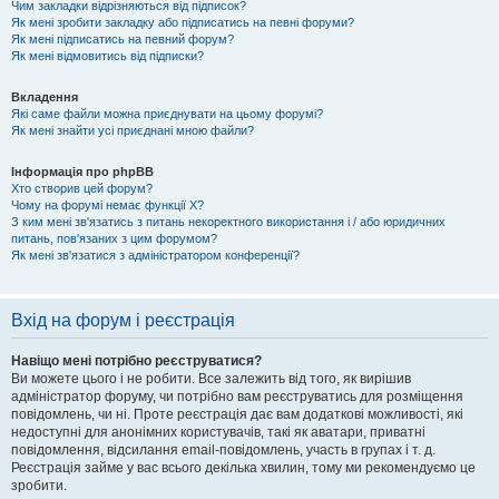
Чим закладки відрізняються від підписок?
Як мені зробити закладку або підписатись на певні форуми?
Як мені підписатись на певний форум?
Як мені відмовитись від підписки?
Вкладення
Які саме файли можна приєднувати на цьому форумі?
Як мені знайти усі приєднані мною файли?
Інформація про phpBB
Хто створив цей форум?
Чому на форумі немає функції X?
З ким мені зв'язатись з питань некоректного використання і / або юридичних
питань, пов'язаних з цим форумом?
Як мені зв'язатися з адміністратором конференції?
Вхід на форум і реєстрація
Навіщо мені потрібно реєструватися?
Ви можете цього і не робити. Все залежить від того, як вирішив
адміністратор форуму, чи потрібно вам реєструватись для розміщення
повідомлень, чи ні. Проте реєстрація дає вам додаткові можливості, які
недоступні для анонімних користувачів, такі як аватари, приватні
повідомлення, відсилання email-повідомлень, участь в групах і т. д.
Реєстрація займе у вас всього декілька хвилин, тому ми рекомендуємо це
зробити.