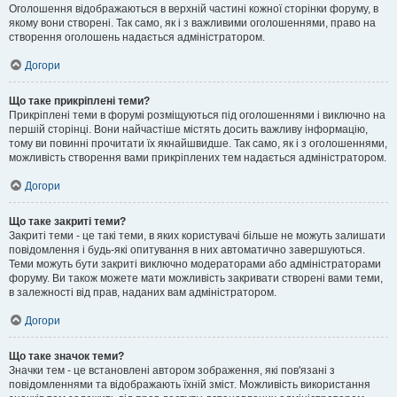
Оголошення відображаються в верхній частині кожної сторінки форуму, в
якому вони створені. Так само, як і з важливими оголошеннями, право на
створення оголошень надається адміністратором.
Догори
Що таке прикріплені теми?
Прикріплені теми в форумі розміщуються під оголошеннями і виключно на
першій сторінці. Вони найчастіше містять досить важливу інформацію,
тому ви повинні прочитати їх якнайшвидше. Так само, як і з оголошеннями,
можливість створення вами прикріплених тем надається адміністратором.
Догори
Що таке закриті теми?
Закриті теми - це такі теми, в яких користувачі більше не можуть залишати
повідомлення і будь-які опитування в них автоматично завершуються.
Теми можуть бути закриті виключно модераторами або адміністраторами
форуму. Ви також можете мати можливість закривати створені вами теми,
в залежності від прав, наданих вам адміністратором.
Догори
Що таке значок теми?
Значки тем - це встановлені автором зображення, які пов'язані з
повідомленнями та відображають їхній зміст. Можливість використання