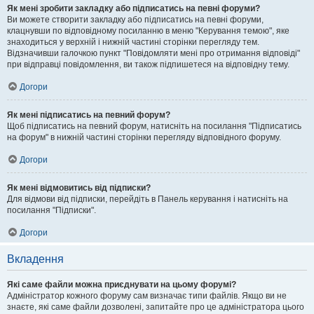
Як мені зробити закладку або підписатись на певні форуми?
Ви можете створити закладку або підписатись на певні форуми,
клацнувши по відповідному посиланню в меню "Керування темою", яке
знаходиться у верхній і нижній частині сторінки перегляду тем.
Відзначивши галочкою пункт "Повідомляти мені про отримання відповіді"
при відправці повідомлення, ви також підпишетеся на відповідну тему.
Догори
Як мені підписатись на певний форум?
Щоб підписатись на певний форум, натисніть на посилання "Підписатись
на форум" в нижній частині сторінки перегляду відповідного форуму.
Догори
Як мені відмовитись від підписки?
Для відмови від підписки, перейдіть в Панель керування і натисніть на
посилання "Підписки".
Догори
Вкладення
Які саме файли можна приєднувати на цьому форумі?
Адміністратор кожного форуму сам визначає типи файлів. Якщо ви не
знаєте, які саме файли дозволені, запитайте про це адміністратора цього