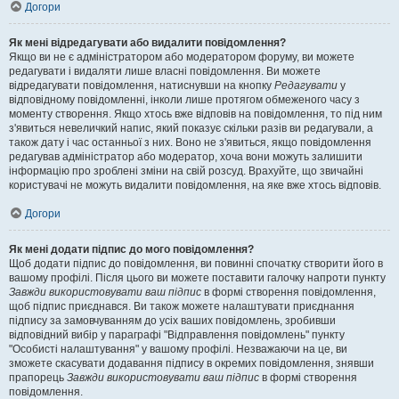
Догори
Як мені відредагувати або видалити повідомлення?
Якщо ви не є адміністратором або модератором форуму, ви можете
редагувати і видаляти лише власні повідомлення. Ви можете
відредагувати повідомлення, натиснувши на кнопку
Редагувати
у
відповідному повідомленні, інколи лише протягом обмеженого часу з
моменту створення. Якщо хтось вже відповів на повідомлення, то під ним
з'явиться невеличкий напис, який показує скільки разів ви редагували, а
також дату і час останньої з них. Воно не з'явиться, якщо повідомлення
редагував адміністратор або модератор, хоча вони можуть залишити
інформацію про зроблені зміни на свій розсуд. Врахуйте, що звичайні
користувачі не можуть видалити повідомлення, на яке вже хтось відповів.
Догори
Як мені додати підпис до мого повідомлення?
Щоб додати підпис до повідомлення, ви повинні спочатку створити його в
вашому профілі. Після цього ви можете поставити галочку напроти пункту
Завжди використовувати ваш підпис
в формі створення повідомлення,
щоб підпис приєднався. Ви також можете налаштувати приєднання
підпису за замовчуванням до усіх ваших повідомлень, зробивши
відповідний вибір у параграфі "Відправлення повідомлень" пункту
"Особисті налаштування" у вашому профілі. Незважаючи на це, ви
зможете скасувати додавання підпису в окремих повідомлення, знявши
прапорець
Завжди використовувати ваш підпис
в формі створення
повідомлення.