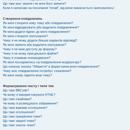
Що таке моє звання і як мені його змінити?
Коли я натискаю на посилання "email", від мене вимагається залогуватись!
Створення повідомлень
Як мені створити нову тему або повідомлення?
Як мені відредагувати або видалити повідомлення?
Як мені додати підпис до мого повідомлення?
Як мені створити опитування?
Чому я не можу додати більше варіантів відповіді?
Як мені змінити або видалити опитування?
Чому я не маю доступу до форуму?
Чому я не можу приєднувати файли?
Чому я отримав попередження?
Як мені поскаржитись на повідомлення модератору?
Що означає кнопка "Зберегти" в формі написання повідомлення?
Чому моє повідомлення потребує схвалення?
Як мені знову підняти мою тему?
Форматування тексту і типи тем
Що таке BBCode?
Чи можу я використовувати HTML?
Що таке смайлики?
Чи можу я розміщувати зображення?
Що таке важливі оголошення?
Що таке оголошення?
Що таке прикріплені теми?
Що таке закриті теми?
Що таке значок теми?