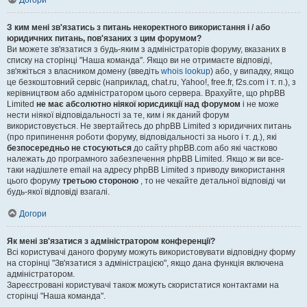
Догори
З ким мені зв'язатись з питань некоректного використання і / або
юридичних питань, пов'язаних з цим форумом?
Ви можете зв'язатися з будь-яким з адміністраторів форуму, вказаних в
списку на сторінці "Наша команда". Якщо ви не отримаєте відповіді,
зв'яжіться з власником домену (введіть
whois lookup
) або, у випадку, якщо
це безкоштовний сервіс (наприклад, chat.ru, Yahoo!, free.fr, f2s.com і т. п.), з
керівництвом або адміністратором цього сервера. Врахуйте, що phpBB
Limited
не має абсолютно ніякої юрисдикції над форумом
і не може
нести ніякої відповідальності за те, ким і як даний форум
використовується. Не звертайтесь до phpBB Limited з юридичних питань
(про припинення роботи форуму, відповідальності за нього і т. д.), які
безпосередньо не стосуються
до сайту phpBB.com або які частково
належать до програмного забезпечення phpBB Limited. Якщо ж ви все-
таки надішлете email на адресу phpBB Limited з приводу використання
цього форуму
третьою стороною
, то не чекайте детальної відповіді чи
будь-якої відповіді взагалі.
Догори
Як мені зв'язатися з адміністратором конференції?
Всі користувачі даного форуму можуть використовувати відповідну форму
на сторінці "Зв'язатися з адміністрацією", якщо дана функція включена
адміністратором.
Зареєстровані користувачі також можуть скористатися контактами на
сторінці "Наша команда".