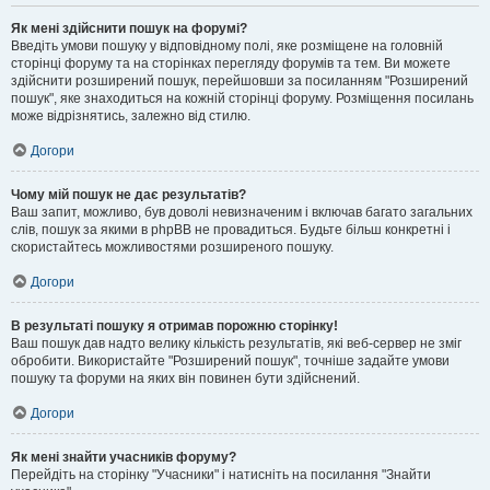
Як мені здійснити пошук на форумі?
Введіть умови пошуку у відповідному полі, яке розміщене на головній
сторінці форуму та на сторінках перегляду форумів та тем. Ви можете
здійснити розширений пошук, перейшовши за посиланням "Розширений
пошук", яке знаходиться на кожній сторінці форуму. Розміщення посилань
може відрізнятись, залежно від стилю.
Догори
Чому мій пошук не дає результатів?
Ваш запит, можливо, був доволі невизначеним і включав багато загальних
слів, пошук за якими в phpBB не провадиться. Будьте більш конкретні і
скористайтесь можливостями розширеного пошуку.
Догори
В результаті пошуку я отримав порожню сторінку!
Ваш пошук дав надто велику кількість результатів, які веб-сервер не зміг
обробити. Використайте "Розширений пошук", точніше задайте умови
пошуку та форуми на яких він повинен бути здійснений.
Догори
Як мені знайти учасників форуму?
Перейдіть на сторінку "Учасники" і натисніть на посилання "Знайти