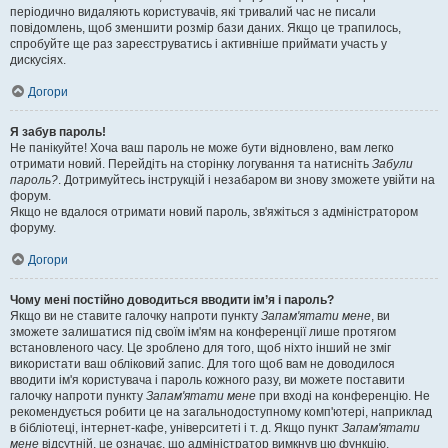
періодично видаляють користувачів, які тривалий час не писали
повідомлень, щоб зменшити розмір бази даних. Якщо це трапилось,
спробуйте ще раз зареєструватись і активніше приймати участь у
дискусіях.
Догори
Я забув пароль!
Не панікуйте! Хоча ваш пароль не може бути відновлено, вам легко
отримати новий. Перейдіть на сторінку логування та натисніть
Забули
пароль?
. Дотримуйтесь інструкцій і незабаром ви знову зможете увійти на
форум.
Якщо не вдалося отримати новий пароль, зв'яжіться з адміністратором
форуму.
Догори
Чому мені постійно доводиться вводити ім’я і пароль?
Якщо ви не ставите галочку напроти пункту
Запам'ятати мене
, ви
зможете залишатися під своїм ім'ям на конференції лише протягом
встановленого часу. Це зроблено для того, щоб ніхто інший не зміг
використати ваш обліковий запис. Для того щоб вам не доводилося
вводити ім'я користувача і пароль кожного разу, ви можете поставити
галочку напроти пункту
Запам'ятати мене
при вході на конференцію. Не
рекомендується робити це на загальнодоступному комп'ютері, наприклад
в бібліотеці, інтернет-кафе, університеті і т. д. Якщо пункт
Запам'ятати
мене
відсутній, це означає, що адміністратор вимкнув цю функцію.