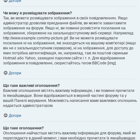
Догори
Чи можу я розміщувати зображення?
Так, ви можете розміщувати зображення в своїх повідомленнях. Якщо
адміністратор дозволив приєднання файлів, ви можете завантажити
зображення на форум. Якщо ні, ви повинні розмістити посилання на
зображення, збережене на загальнодоступному веб-сервері. Наприклад:
http://www.example.com/my-picture.gif. Ви не можете розміщувати
посилання ні на зображення, які знаходяться на вашому комп'ютері (якщо
він не є загальнодоступним сервером), ні на зображення, для доступу до
яких потрібна автентифікація, як, наприклад, такі як поштові скриньки
Hotmail або Yahoo, захищені паролем сайти і т. п. Для відображення
зображення в повідомленні, скористайтесь тегом BBCode [img].
Догори
Що таке важливі оголошення?
Важливі оголошення містять важливу інформацію, і ви повинні прочитати
їх якнайшвидше. Вони відображаються в верхній частині форуму та у
вашій Панелі керування. Можливість написання вами важливих оголошень
надається адміністратором.
Догори
Що таке оголошення?
Оголошення найчастіше містять важливу інформацію для форуму, який ви
переглядаєте в даний момент, і вам необхідно прочитати їх якнайшвидше.