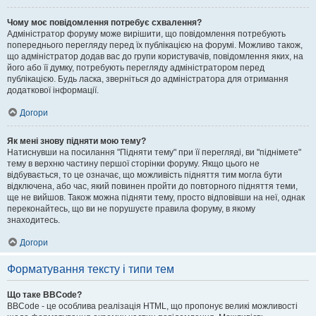
Чому моє повідомлення потребує схвалення?
Адміністратор форуму може вирішити, що повідомлення потребують
попереднього перегляду перед їх публікацією на форумі. Можливо також,
що адміністратор додав вас до групи користувачів, повідомлення яких, на
його або її думку, потребують перегляду адміністратором перед
публікацією. Будь ласка, зверніться до адміністратора для отримання
додаткової інформації.
Догори
Як мені знову підняти мою тему?
Натиснувши на посилання "Підняти тему" при її перегляді, ви "піднімете"
тему в верхню частину першої сторінки форуму. Якщо цього не
відбувається, то це означає, що можливість підняття тим могла бути
відключена, або час, який повинен пройти до повторного підняття теми,
ще не вийшов. Також можна підняти тему, просто відповівши на неї, однак
переконайтесь, що ви не порушуєте правила форуму, в якому
знаходитесь.
Догори
Форматування тексту і типи тем
Що таке BBCode?
BBCode - це особлива реалізація HTML, що пропонує великі можливості