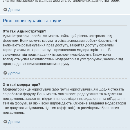
значків тем залежить від прав доступу, встановлених адміністратором.
Догори
Рівні користувачів та групи
Хто такі Адміністратори?
Адміністратори - особи, які мають найвищий рівень контролю над
форумом. Вони можуть керувати усіма аспектами роботи форуму, які
включають розмежування прав доступу, закриття доступу окремим
користувачам, створення груп, призначення модераторів і т. п., В
залежності від прав, наданих їм засновником форуму. Також вони
володіють усіма можливостями модераторів в усіх форумах, залежно від
прав, наданих ним засновником форуму.
Догори
Хто такі модератори?
Модератори - це користувачі (або групи користувачів), які щодня стежать
за роботою форуму. Вони мають можливості редагування та видалення
повідомлень, закриття, відкриття, переміщення, видалення та об'єднання
тем на форумі, за який вони відповідають. Основне завдання модераторів
- не допускати відхилень від тем (оффтопік) та розміщень образливих
повідомлень.
Догори