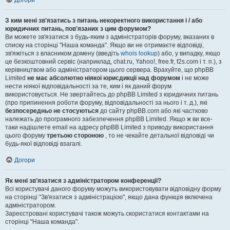
Догори
З ким мені зв'язатись з питань некоректного використання і / або
юридичних питань, пов'язаних з цим форумом?
Ви можете зв'язатися з будь-яким з адміністраторів форуму, вказаних в
списку на сторінці "Наша команда". Якщо ви не отримаєте відповіді,
зв'яжіться з власником домену (введіть
whois lookup
) або, у випадку, якщо
це безкоштовний сервіс (наприклад, chat.ru, Yahoo!, free.fr, f2s.com і т. п.), з
керівництвом або адміністратором цього сервера. Врахуйте, що phpBB
Limited
не має абсолютно ніякої юрисдикції над форумом
і не може
нести ніякої відповідальності за те, ким і як даний форум
використовується. Не звертайтесь до phpBB Limited з юридичних питань
(про припинення роботи форуму, відповідальності за нього і т. д.), які
безпосередньо не стосуються
до сайту phpBB.com або які частково
належать до програмного забезпечення phpBB Limited. Якщо ж ви все-
таки надішлете email на адресу phpBB Limited з приводу використання
цього форуму
третьою стороною
, то не чекайте детальної відповіді чи
будь-якої відповіді взагалі.
Догори
Як мені зв'язатися з адміністратором конференції?
Всі користувачі даного форуму можуть використовувати відповідну форму
на сторінці "Зв'язатися з адміністрацією", якщо дана функція включена
адміністратором.
Зареєстровані користувачі також можуть скористатися контактами на
сторінці "Наша команда".