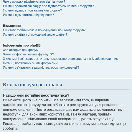
Чим закладки відрізняються від підписок?
Як мені зробити закладку або підписатись на певні форуми?
Як мені підписатись на певний форум?
Як мені відмовитись від підписки?
Вкладення
Які саме файли можна приєднувати на цьому форумі?
Як мені знайти усі приєднані мною файли?
Інформація про phpBB
Хто створив цей форум?
Чому на форумі немає функції X?
З ким мені зв'язатись з питань некоректного використання і / або юридичних
питань, пов'язаних з цим форумом?
Як мені зв'язатися з адміністратором конференції?
Вхід на форум і реєстрація
Навіщо мені потрібно реєструватися?
Ви можете цього і не робити. Все залежить від того, як вирішив
адміністратор форуму, чи потрібно вам реєструватись для розміщення
повідомлень, чи ні. Проте реєстрація дає вам додаткові можливості, які
недоступні для анонімних користувачів, такі як аватари, приватні
повідомлення, відсилання email-повідомлень, участь в групах і т. д.
Реєстрація займе у вас всього декілька хвилин, тому ми рекомендуємо це
зробити.