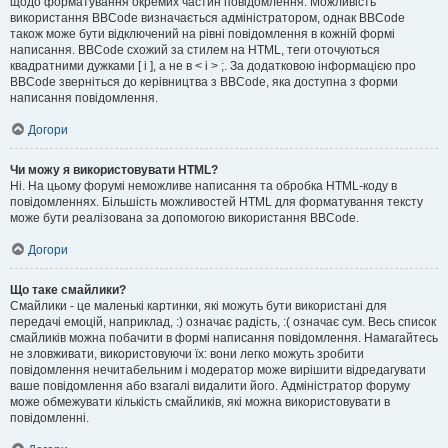
щодо форматування окремих частин повідомлення. Можливість
використання BBCode визначається адміністратором, однак BBCode
також може бути відключений на рівні повідомлення в кожній формі
написання. BBCode схожий за стилем на HTML, теги оточуються
квадратними дужками [ і ], а не в < і > ;. За додатковою інформацією про
BBCode зверніться до керівництва з BBCode, яка доступна з форми
написання повідомлення.
Догори
Чи можу я використовувати HTML?
Ні. На цьому форумі неможливе написання та обробка HTML-коду в
повідомленнях. Більшість можливостей HTML для форматування тексту
може бути реалізована за допомогою використання BBCode.
Догори
Що таке смайлики?
Смайлики - це маленькі картинки, які можуть бути використані для
передачі емоцій, наприклад, :) означає радість, :( означає сум. Весь список
смайликів можна побачити в формі написання повідомлення. Намагайтесь
не зловживати, використовуючи їх: вони легко можуть зробити
повідомлення нечитабельним і модератор може вирішити відредагувати
ваше повідомлення або взагалі видалити його. Адміністратор форуму
може обмежувати кількість смайликів, які можна використовувати в
повідомленні.