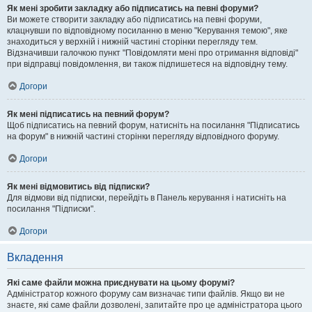
Як мені зробити закладку або підписатись на певні форуми?
Ви можете створити закладку або підписатись на певні форуми,
клацнувши по відповідному посиланню в меню "Керування темою", яке
знаходиться у верхній і нижній частині сторінки перегляду тем.
Відзначивши галочкою пункт "Повідомляти мені про отримання відповіді"
при відправці повідомлення, ви також підпишетеся на відповідну тему.
Догори
Як мені підписатись на певний форум?
Щоб підписатись на певний форум, натисніть на посилання "Підписатись
на форум" в нижній частині сторінки перегляду відповідного форуму.
Догори
Як мені відмовитись від підписки?
Для відмови від підписки, перейдіть в Панель керування і натисніть на
посилання "Підписки".
Догори
Вкладення
Які саме файли можна приєднувати на цьому форумі?
Адміністратор кожного форуму сам визначає типи файлів. Якщо ви не
знаєте, які саме файли дозволені, запитайте про це адміністратора цього