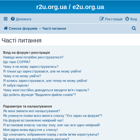
r2u.org.ua / e2u.org.ua
Допомога
Реєстрація
Вхід
П
Список форумів
Часті питання
о
Часті питання
ш
у
Вхід на форум і реєстрація
Навіщо мені потрібно реєструватися?
к
Що таке COPPA?
Чому я не можу зареєструватись?
Я тільки що зареєструвався, але не можу увійти!
Чому я не можу увійти?
Я колись зареєструвався, але тепер не можу увійти!
Я забув пароль!
Чому мені постійно доводиться вводити ім’я і пароль?
Що робить функція "Видалити файли cookie"?
Параметри та налаштування
Як мені змінити мої налаштування?
Як уникнути появи мого імені в списку "Хто зараз на форумі"?
На форумі встановлено невірний час!
Я встановив власну часову зону, але час все одно невірний!
Моя рідна мова відсутня у списку!
Що означають зображення поряд з моїм ім'ям користувача?
Як мені включити відображення аватари?