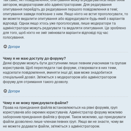
Так само, як і повідомлення, опитування можуть редагуватись лише їхнім
автором, модераторами або адміністраторами. Для редагування
опитування перейдіть до редагування першого повідомлення в темі;
опитування завжди пов'язане з ним. Якщо ніхто не встиг проголосувати, то
ви можете видалити опитування або відредагувати будь-який з варіантів
відповіді. Однак якщо хтось уже проголосував, лише модератори та
адміністратори можуть редагувати та видаляти опитування. Це зроблено
для того, щоб ніхто не зміг змінювати варіанти відповіді під час
голосування.
Догори
Чому я не маю доступу до форуму?
Деякі форуми можуть бути доступними лише певним учасникам та групам
користувачів. Щоб переглядати такі форуми, створювати в них теми,
надсилати повідомлення, вчиняти інші дії, вам може знадобитися
спеціальний дозвіл. Зв'яжіться з модератором або адміністратором
форуму для отримання такого дозволу.
Догори
Чому я не можу приєднувати файли?
Права на приєднання файлів встановлюються на рівні форумів, груп
користувачів або окремих користувачів. Адміністратор форуму можливо
заборонив приєднання файлів у форумі. Також можливо, що приєднувати
файли дозволено лише членам певних груп. Якщо ви не знаєте, чому ви
не можете додавати файли, зв'яжіться з адміністратором.