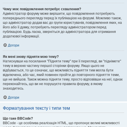
Чому моє повідомлення потребує схвалення?
Адміністратор форуму може вирішити, що повідомлення потребують
попереднього перегляду перед їх публікацією на форумі. Можливо також,
що адміністратор додав вас до групи користувачів, повідомлення яких, на
його або її думку, потребують перегляду адміністратором перед
публікацією. Будь ласка, зверніться до адміністратора для отримання
додаткової інформації.
Догори
Як мені знову підняти мою тему?
Натиснувши на посилання "Підняти тему" при її перегляді, ви "піднімете"
тему в верхню частину першої сторінки форуму. Якщо цього не
відбувається, то це означає, що можливість підняття тим могла бути
відключена, або час, який повинен пройти до повторного підняття теми,
ще не вийшов. Також можна підняти тему, просто відповівши на неї, однак
переконайтесь, що ви не порушуєте правила форуму, в якому
знаходитесь.
Догори
Форматування тексту і типи тем
Що таке BBCode?
BBCode - це особлива реалізація HTML, що пропонує великі можливості