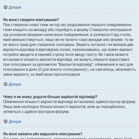
Догори
Як мені створити опитування?
При створенні нової теми чи під час редагування першого повідомлення
теми клацніть на вкладці або перейдіть в форму
Створити опитування
під основною формою написання повідомлення, в залежності від стилю,
який використовується; якщо ви не бачите такої вкладки або форми, то ви
не маєте прав для створення опитувань. Вкажіть питання і як мінімум два
варіанти відповіді в відповідних полях, переконавшись, що кожен варіант
потрібно вводити в окремій стрічці поля вводу тексту. Ви також можете
встановити кількість варіантів відповіді, які можуть обирати користувачі
при голосуванні за допомогою "Варіантів відповіді", обмеження в часі для
голосування в днях (0 для вічного голосування) і, на сам кінець, можливість
зміни варіанту, за який вони проголосували.
Догори
Чому я не можу додати більше варіантів відповіді?
Обмеження кількості варіантів відповіді встановлює адміністратор форуму.
Якщо вам необхідна більша кількості варіантів, аніж це передбачено,
зв'яжіться з адміністратором форуму.
Догори
Як мені змінити або видалити опитування?