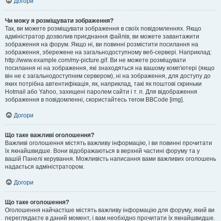
Догори
Чи можу я розміщувати зображення?
Так, ви можете розміщувати зображення в своїх повідомленнях. Якщо
адміністратор дозволив приєднання файлів, ви можете завантажити
зображення на форум. Якщо ні, ви повинні розмістити посилання на
зображення, збережене на загальнодоступному веб-сервері. Наприклад:
http://www.example.com/my-picture.gif. Ви не можете розміщувати
посилання ні на зображення, які знаходяться на вашому комп'ютері (якщо
він не є загальнодоступним сервером), ні на зображення, для доступу до
яких потрібна автентифікація, як, наприклад, такі як поштові скриньки
Hotmail або Yahoo, захищені паролем сайти і т. п. Для відображення
зображення в повідомленні, скористайтесь тегом BBCode [img].
Догори
Що таке важливі оголошення?
Важливі оголошення містять важливу інформацію, і ви повинні прочитати
їх якнайшвидше. Вони відображаються в верхній частині форуму та у
вашій Панелі керування. Можливість написання вами важливих оголошень
надається адміністратором.
Догори
Що таке оголошення?
Оголошення найчастіше містять важливу інформацію для форуму, який ви
переглядаєте в даний момент, і вам необхідно прочитати їх якнайшвидше.