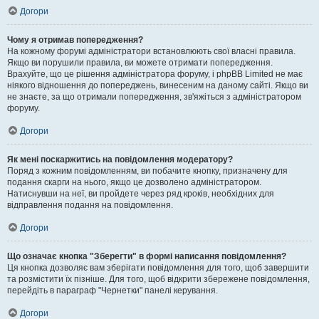
Догори
Чому я отримав попередження?
На кожному форумі адміністратори встановлюють свої власні правила.
Якщо ви порушили правила, ви можете отримати попередження.
Врахуйте, що це рішення адміністратора форуму, і phpBB Limited не має
ніякого відношення до попереджень, винесеним на даному сайті. Якщо ви
не знаєте, за що отримали попередження, зв'яжіться з адміністратором
форуму.
Догори
Як мені поскаржитись на повідомлення модератору?
Поряд з кожним повідомленням, ви побачите кнопку, призначену для
подання скарги на нього, якщо це дозволено адміністратором.
Натиснувши на неї, ви пройдете через ряд кроків, необхідних для
відправлення подання на повідомлення.
Догори
Що означає кнопка "Зберегти" в формі написання повідомлення?
Ця кнопка дозволяє вам зберігати повідомлення для того, щоб завершити
та розмістити їх пізніше. Для того, щоб відкрити збережене повідомлення,
перейдіть в параграф "Чернетки" панелі керування.
Догори