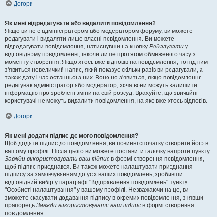
Догори
Як мені відредагувати або видалити повідомлення?
Якщо ви не є адміністратором або модератором форуму, ви можете
редагувати і видаляти лише власні повідомлення. Ви можете
відредагувати повідомлення, натиснувши на кнопку
Редагувати
у
відповідному повідомленні, інколи лише протягом обмеженого часу з
моменту створення. Якщо хтось вже відповів на повідомлення, то під ним
з'явиться невеличкий напис, який показує скільки разів ви редагували, а
також дату і час останньої з них. Воно не з'явиться, якщо повідомлення
редагував адміністратор або модератор, хоча вони можуть залишити
інформацію про зроблені зміни на свій розсуд. Врахуйте, що звичайні
користувачі не можуть видалити повідомлення, на яке вже хтось відповів.
Догори
Як мені додати підпис до мого повідомлення?
Щоб додати підпис до повідомлення, ви повинні спочатку створити його в
вашому профілі. Після цього ви можете поставити галочку напроти пункту
Завжди використовувати ваш підпис
в формі створення повідомлення,
щоб підпис приєднався. Ви також можете налаштувати приєднання
підпису за замовчуванням до усіх ваших повідомлень, зробивши
відповідний вибір у параграфі "Відправлення повідомлень" пункту
"Особисті налаштування" у вашому профілі. Незважаючи на це, ви
зможете скасувати додавання підпису в окремих повідомлення, знявши
прапорець
Завжди використовувати ваш підпис
в формі створення
повідомлення.