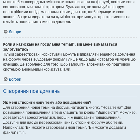
можете безпосередньо змінювати жодне звання на форумі, оскільки вони
встановлюються адміністратором. Будь ласка, не засмічуйте форум
непотрібними повідомленнями тільки для того, щоб підвищити своє
звання. За це модератори чи адміністратори можуть просто зменшити
кількість написаних вами повідомлень.
Догори
Коли я натискаю на посилання "email", від мене вимагається
залогуватись!
Тільки зареєстровані користувачі можуть відправляти email-повідомлення
на форумі через вбудовану форму, і лише якщо адміністратор увімкнув цю
функцію. Це зроблено для того, щоб запобігти зловживанню поштовою
системою анонімними користувачами.
Догори
Створення повідомлень
Як мені створити нову тему або повідомлення?
Для створення нової теми на форумі, натисніть кнопку "Нова тема". Для
розміщення повідомлення в темі клацніть по кнопці "Відповісти". Можливо,
доведеться зареєструватися, перш ніж відправити повідомлення.
Доступні для вас дії перераховані внизу сторінки форуму або теми.
Наприклад: "Ви можете створювати нові теми", "Ви можете додавати
файли" і т. п.