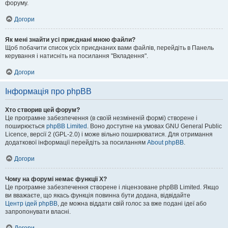
форуму.
Догори
Як мені знайти усі приєднані мною файли?
Щоб побачити список усіх приєднаних вами файлів, перейдіть в Панель
керування і натисніть на посилання "Вкладення".
Догори
Інформація про phpBB
Хто створив цей форум?
Це програмне забезпечення (в своїй незміненій формі) створене і
поширюється
phpBB Limited
. Воно доступне на умовах GNU General Public
Licence, версії 2 (GPL-2.0) і може вільно поширюватися. Для отримання
додаткової інформації перейдіть за посиланням
About phpBB
.
Догори
Чому на форумі немає функції X?
Це програмне забезпечення створене і ліцензоване phpBB Limited. Якщо
ви вважаєте, що якась функція повинна бути додана, відвідайте
Центр ідей phpBB
, де можна віддати свій голос за вже подані ідеї або
запропонувати власні.