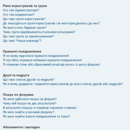
Рівні користувачів та групи
Хто такі Адміністратори?
Хто такі модератори?
Що таке групи користувачів?
Де знаходяться групи користувачів і як мені приєднатись до них?
Як мені стати Лідером групи?
Чому групи відображаються різними кольорами?
Що таке група за замовчуванням?
Що таке "Наша команда"?
Приватні повідомлення
Я не можу відсилати приватні повідомлення!
Я постійно отримую небажані приватні повідомлення!
Я отримав спам або образливий email від когось із цього форуму!
Друзі та недруги
Що таке список друзів та недругів?
Як я можу додавати / видаляти користувачів до мого списку друзів або недругів?
Пошук по форумах
Як мені здійснити пошук на форумі?
Чому мій пошук не дає результатів?
В результаті пошуку я отримав порожню сторінку!
Як мені знайти учасників форуму?
Як мені знайти власні повідомлення та теми?
Абонементи і закладки