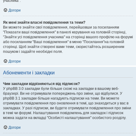
учасника".
Догори
Як мені знайти власні повідомлення та теми?
Ви можете знайти свої повідомлення, перейшовши за посиланням
"Показати ваші повідомлення" в панелі керування на головній сторінці,
"Знайти усі повідомлення учасника" на сторінці вашого профілю на форумі
або посиланням "Ваші повідомлення" в меню "Посилання"на головній
сторінці. Щоб знайти створені вами теми, скористайтесь розширеним
пошуком і задайте необхідні поля.
Догори
Абонементи і закладки
Чим закладки відрізняються від підписок?
У phpBB 3.0 закладки були більше схожі на закладки в вашому веб-
браузері. Ви не отримували попереджень про зміни, що відбулися. У
phpBB 3.1 закладки більше нагадують підписки на теми. Ви можете
отримувати повідомлення про оновлення в темі, що знаходиться у вас в
закладках. У разі підписки, ви будете отримувати повідомлення про зміни
в темі чи форумі. Налаштування повідомлень для закладок і підписок
можна задати на вкладці "Особисті налаштування" особистого розділу.
Догори