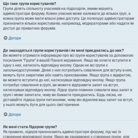
Що таке групи користувачів?
Групи ділять спільноту учасників на підрозділи, якими керують
адміністратори форуму. Кожен учасник може належати до кількох груп, а
кожна група може мати власні рівні доступу. Це полегшує адміністраторам
призначити кількох користувачів, наприклад, модераторами або надати їм
доступ до приватних форумів.
Догори
Де знаходяться групи користувачів і як мені приєднатись до них?
Ви можете отримати інформацію про всі групи користувачів за допомогою
посилання "Групи" в вашій Панелі керування. Якщо ви хочете вступити в
одну з них, натисніть відповідну кнопку. Однак не всі групи є
загальнодоступними. Деякі з них потребують схвалення для вступу в них,
можуть бути закритими або навіть прихованими. Якщо група є відкритою,
ви можете вступити до неї, натиснувши відповідну кнопку. Якщо група
потребує схвалення в групі, ви можете відправити запит на вступ,
натиснувши відповідну кнопку. Лідер групи повинен схвалити ваш запит в
групі і може запитати, чому ви бажаєте приєднатись. Будь ласка, не
діставайте лідера групи питаннями, чому він відхилив ваш запит на вступ,
у нього можуть бути для цього свої причини.
Догори
Як мені стати Лідером групи?
Як правило, лідерів призначають адміністратори форуму, під час їх
створення відповідної групи. Якщо ви зацікавлені у створенні групи, для