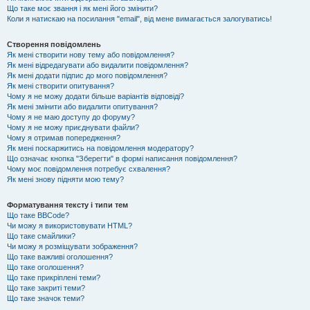
Що таке моє звання і як мені його змінити?
Коли я натискаю на посилання "email", від мене вимагається залогуватись!
Створення повідомлень
Як мені створити нову тему або повідомлення?
Як мені відредагувати або видалити повідомлення?
Як мені додати підпис до мого повідомлення?
Як мені створити опитування?
Чому я не можу додати більше варіантів відповіді?
Як мені змінити або видалити опитування?
Чому я не маю доступу до форуму?
Чому я не можу приєднувати файли?
Чому я отримав попередження?
Як мені поскаржитись на повідомлення модератору?
Що означає кнопка "Зберегти" в формі написання повідомлення?
Чому моє повідомлення потребує схвалення?
Як мені знову підняти мою тему?
Форматування тексту і типи тем
Що таке BBCode?
Чи можу я використовувати HTML?
Що таке смайлики?
Чи можу я розміщувати зображення?
Що таке важливі оголошення?
Що таке оголошення?
Що таке прикріплені теми?
Що таке закриті теми?
Що таке значок теми?