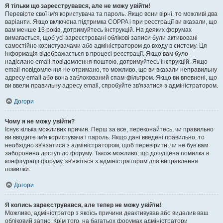
Я тільки що зареєструвався, але не можу увійти!
Перевірте свої ім'я користувача та пароль. Якщо вони вірні, то можливі два
варіанти. Якщо включена підтримка COPPA і при реєстрації ви вказали, що
вам менше 13 років, дотримуйтесь інструкцій. На деяких форумах
вимагається, щоб усі зареєстровані облікові записи були активовані
самостійно користувачами або адміністратором до входу в систему. Ця
інформація відображається в процесі реєстрації. Якщо вам було
надіслано email-повідомлення поштою, дотримуйтесь інструкцій. Якщо
email-повідомлення не отримано, то можливо, що ви вказали неправильну
адресу email або вона заблокований спам-фільтром. Якщо ви впевнені, що
ви ввели правильну адресу email, спробуйте зв'язатися з адміністратором.
Догори
Чому я не можу увійти?
Існує кілька можливих причин. Перш за все, переконайтесь, чи правильно
ви вводите ім'я користувача і пароль. Якщо дані введені правильно, то
необхідно зв'язатися з адміністратором, щоб перевірити, чи не був вам
заборонено доступ до форуму. Також можливо, що допущена помилка в
конфігурації форуму, зв'яжіться з адміністратором для виправлення
помилки.
Догори
Я колись зареєструвався, але тепер не можу увійти!
Можливо, адміністратор з якоїсь причини деактивував або видалив ваш
обліковий запис. Крім того, на багатьох форумах адміністратори