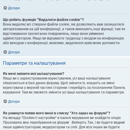
Догори
Що робить функція "Видалити файли cookie"?
Вона видаляє всі створені файли cookie, які дозволяють вам залишатися
авторизованим на цій конференції, а також виконують інші функції, такі як
відстежування прочитаних повідомлень, якщо вони увімкнені
адміністратором. Якщо ви відчуваєте труднощі з входом на конференцію
або виходом з конференції, можливо, видалення куків може допомогти.
Догори
Параметри та налаштування
Як мені змінити мої налаштування?
Якщо ви є зареєстрованим користувачем, усі ваші налаштування
зберігаються в базі даних форуму. Щоб змінити їх, клацніть на імені
користувача у верхній частині сторінки і перейдіть за посиланням
Панель
керування
. Там ви зможете змінити усі ваші налаштування та параметри.
Догори
Як уникнути появи мого імені в списку "Хто зараз на форумі"?
На вкладці "Особисті настройки" в панелі керування ви знайдете опцію
Приховати моє перебування на форумі
. Виберіть
Так
, і ви будете видимі
лише адміністраторам, модераторам та собі. Для всіх інших ви будете