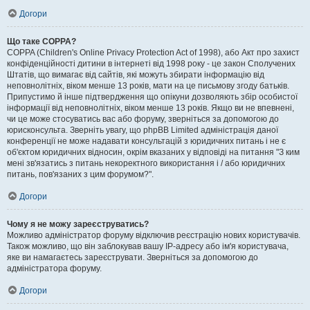
Догори
Що таке COPPA?
COPPA (Children's Online Privacy Protection Act of 1998), або Акт про захист
конфіденційності дитини в інтернеті від 1998 року - це закон Сполучених
Штатів, що вимагає від сайтів, які можуть збирати інформацію від
неповнолітніх, віком менше 13 років, мати на це письмову згоду батьків.
Припустимо й інше підтвердження що опікуни дозволяють збір особистої
інформації від неповнолітніх, віком менше 13 років. Якщо ви не впевнені,
чи це може стосуватись вас або форуму, зверніться за допомогою до
юрисконсульта. Зверніть увагу, що phpBB Limited адміністрація даної
конференції не може надавати консультацій з юридичних питань і не є
об'єктом юридичних відносин, окрім вказаних у відповіді на питання "З ким
мені зв'язатись з питань некоректного використання і / або юридичних
питань, пов'язаних з цим форумом?".
Догори
Чому я не можу зареєструватись?
Можливо адміністратор форуму відключив реєстрацію нових користувачів.
Також можливо, що він заблокував вашу IP-адресу або ім'я користувача,
яке ви намагаєтесь зареєструвати. Зверніться за допомогою до
адміністратора форуму.
Догори