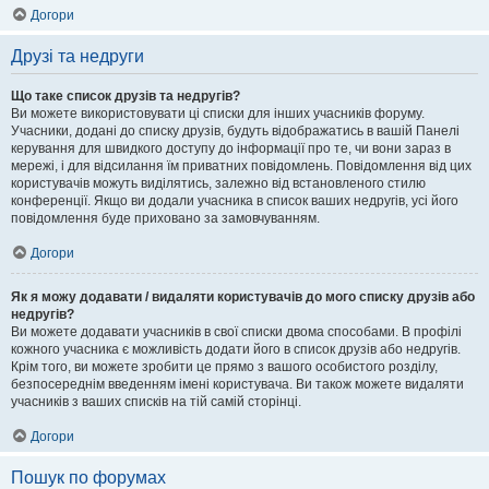
Догори
Друзі та недруги
Що таке список друзів та недругів?
Ви можете використовувати ці списки для інших учасників форуму.
Учасники, додані до списку друзів, будуть відображатись в вашій Панелі
керування для швидкого доступу до інформації про те, чи вони зараз в
мережі, і для відсилання їм приватних повідомлень. Повідомлення від цих
користувачів можуть виділятись, залежно від встановленого стилю
конференції. Якщо ви додали учасника в список ваших недругів, усі його
повідомлення буде приховано за замовчуванням.
Догори
Як я можу додавати / видаляти користувачів до мого списку друзів або
недругів?
Ви можете додавати учасників в свої списки двома способами. В профілі
кожного учасника є можливість додати його в список друзів або недругів.
Крім того, ви можете зробити це прямо з вашого особистого розділу,
безпосереднім введенням імені користувача. Ви також можете видаляти
учасників з ваших списків на тій самій сторінці.
Догори
Пошук по форумах