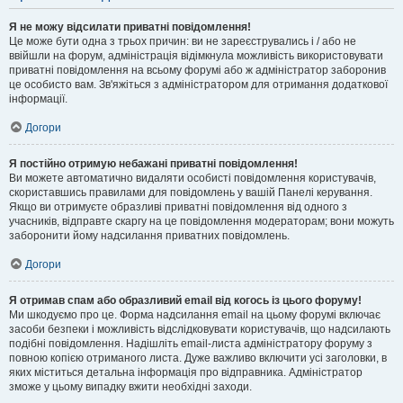
Я не можу відсилати приватні повідомлення!
Це може бути одна з трьох причин: ви не зареєструвались і / або не
ввійшли на форум, адміністрація відімкнула можливість використовувати
приватні повідомлення на всьому форумі або ж адміністратор заборонив
це особисто вам. Зв'яжіться з адміністратором для отримання додаткової
інформації.
Догори
Я постійно отримую небажані приватні повідомлення!
Ви можете автоматично видаляти особисті повідомлення користувачів,
скориставшись правилами для повідомлень у вашій Панелі керування.
Якщо ви отримуєте образливі приватні повідомлення від одного з
учасників, відправте скаргу на це повідомлення модераторам; вони можуть
заборонити йому надсилання приватних повідомлень.
Догори
Я отримав спам або образливий email від когось із цього форуму!
Ми шкодуємо про це. Форма надсилання email на цьому форумі включає
засоби безпеки і можливість відслідковувати користувачів, що надсилають
подібні повідомлення. Надішліть email-листа адміністратору форуму з
повною копією отриманого листа. Дуже важливо включити усі заголовки, в
яких міститься детальна інформація про відправника. Адміністратор
зможе у цьому випадку вжити необхідні заходи.