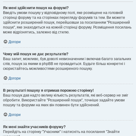
Як мені здійснити пошук на форумі?
Введіть умови пошуку у відповідному полі, яке розміщене на головній
сторінці форуму та на сторінках перегляду форумів та тем. Ви можете
здійснити розширений пошук, перейшовши за посиланням "Розширений
пошук", яке знаходиться на кожній сторінці форуму. Розміщення посилань
може відрізнятись, залежно від стилю.
Догори
Чому мій пошук не дає результатів?
Ваш запит, можливо, був доволі невизначеним і включав багато загальних
слів, пошук за якими в phpBB не провадиться. Будьте більш конкретні і
скористайтесь можливостями розширеного пошуку.
Догори
В результаті пошуку я отримав порожню сторінку!
Ваш пошук дав надто велику кількість результатів, які веб-сервер не зміг
обробити. Використайте "Розширений пошук", точніше задайте умови
пошуку та форуми на яких він повинен бути здійснений.
Догори
Як мені знайти учасників форуму?
Перейдіть на сторінку "Учасники" і натисніть на посилання "Знайти