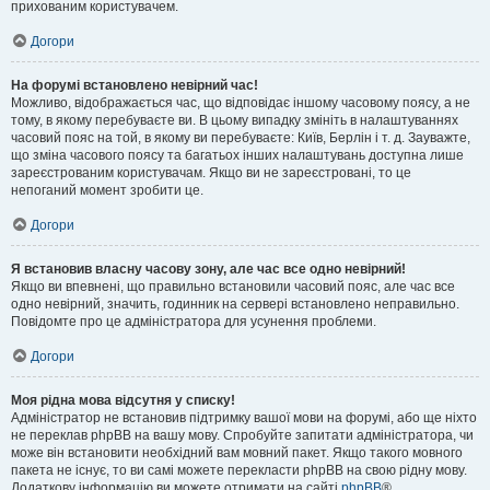
прихованим користувачем.
Догори
На форумі встановлено невірний час!
Можливо, відображається час, що відповідає іншому часовому поясу, а не
тому, в якому перебуваєте ви. В цьому випадку змініть в налаштуваннях
часовий пояс на той, в якому ви перебуваєте: Київ, Берлін і т. д. Зауважте,
що зміна часового поясу та багатьох інших налаштувань доступна лише
зареєстрованим користувачам. Якщо ви не зареєстровані, то це
непоганий момент зробити це.
Догори
Я встановив власну часову зону, але час все одно невірний!
Якщо ви впевнені, що правильно встановили часовий пояс, але час все
одно невірний, значить, годинник на сервері встановлено неправильно.
Повідомте про це адміністратора для усунення проблеми.
Догори
Моя рідна мова відсутня у списку!
Адміністратор не встановив підтримку вашої мови на форумі, або ще ніхто
не переклав phpBB на вашу мову. Спробуйте запитати адміністратора, чи
може він встановити необхідний вам мовний пакет. Якщо такого мовного
пакета не існує, то ви самі можете перекласти phpBB на свою рідну мову.
Додаткову інформацію ви можете отримати на сайті
phpBB
®.