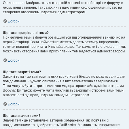
Оголошення відображаються в верхній частині кожної сторінки форуму, в
якому вони створені. Так само, як і з важливими оголошеннями, право на
створення оголошень надається адміністратором.
Догори
Що таке прикріплені теми?
Прикріплені теми в форумі розміщуються під оголошеннями і виключно на
першій сторінці. Вони найчастіше містять досить важливу інформацію,
тому ви повинні прочитати їх якнайшвидше. Так само, як і з оголошеннями,
можливість створення вами прикріплених тем надається адміністратором.
Догори
Що таке закриті теми?
Закриті теми - це такі теми, в яких користувачі більше не можуть залишати
повідомлення і будь-які опитування в них автоматично завершуються.
Теми можуть бути закриті виключно модераторами або адміністраторами
форуму. Ви також можете мати можливість закривати створені вами теми,
в залежності від прав, наданих вам адміністратором.
Догори
Що таке значок теми?
Значки тем - це встановлені автором зображення, які пов'язані з
повідомленнями та відображають їхній зміст. Можливість використання