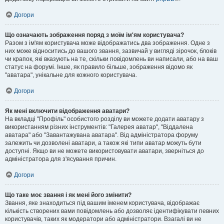
Догори
Що означають зображення поряд з моїм ім'ям користувача?
Разом з ім'ям користувача може відображатись два зображення. Одне з
них може відноситись до вашого звання, зазвичай у вигляді зірочок, блоків
чи крапок, які вказують на те, скільки повідомлень ви написали, або на ваш
статус на форумі. Інше, як правило більше, зображення відомо як
"аватара", унікальне для кожного користувача.
Догори
Як мені включити відображення аватари?
На вкладці "Профіль" особистого розділу ви можете додати аватару з
використанням різних інструментів: "Галерея аватар", "Віддалена
аватара" або "Завантажувана аватара". Від адміністратора форуму
залежить чи дозволені аватари, а також які типи аватар можуть бути
доступні. Якщо ви не можете використовувати аватари, зверніться до
адміністратора для з'ясування причин.
Догори
Що таке моє звання і як мені його змінити?
Звання, яке знаходиться під вашим іменем користувача, відображає
кількість створених вами повідомлень або дозволяє ідентифікувати певних
користувачів, таких як модератори або адміністратори. Взагалі ви не