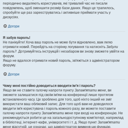
періодично видаляють користувачів, які тривалий час не писали
повідомлень, щоб зменшити розмір бази даних. Якщо це трапилось,
спробуйте ще раз зареєструватись і активніше приймати участь у
дискусіях.
Догори
Я забув пароль!
Не панікуйте! Хоча ваш пароль не може бути відновлено, вам легко
отримати новий. Перейдіть на сторінку логування та натисніть
Забули
пароль?
. Дотримуйтесь інструкцій і незабаром ви знову зможете увійти на
форум.
Якщо не вдалося отримати новий пароль, зв'яжіться з адміністратором
форуму.
Догори
Чому мені постійно доводиться вводити ім’я і пароль?
Якщо ви не ставите галочку напроти пункту
Запам'ятати мене
, ви
зможете залишатися під своїм ім'ям на конференції лише протягом
встановленого часу. Це зроблено для того, щоб ніхто інший не зміг
використати ваш обліковий запис. Для того щоб вам не доводилося
вводити ім'я користувача і пароль кожного разу, ви можете поставити
галочку напроти пункту
Запам'ятати мене
при вході на конференцію. Не
рекомендується робити це на загальнодоступному комп'ютері, наприклад
в бібліотеці, інтернет-кафе, університеті і т. д. Якщо пункт
Запам'ятати
мене
відсутній, це означає, що адміністратор вимкнув цю функцію.