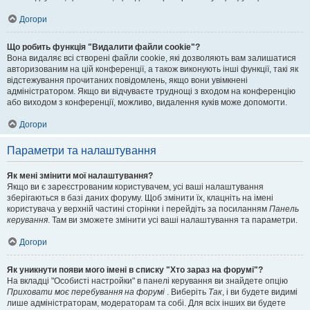
Догори
Що робить функція "Видалити файли cookie"?
Вона видаляє всі створені файли cookie, які дозволяють вам залишатися
авторизованим на цій конференції, а також виконують інші функції, такі як
відстежування прочитаних повідомлень, якщо вони увімкнені
адміністратором. Якщо ви відчуваєте труднощі з входом на конференцію
або виходом з конференції, можливо, видалення куків може допомогти.
Догори
Параметри та налаштування
Як мені змінити мої налаштування?
Якщо ви є зареєстрованим користувачем, усі ваші налаштування
зберігаються в базі даних форуму. Щоб змінити їх, клацніть на імені
користувача у верхній частині сторінки і перейдіть за посиланням
Панель
керування
. Там ви зможете змінити усі ваші налаштування та параметри.
Догори
Як уникнути появи мого імені в списку "Хто зараз на форумі"?
На вкладці "Особисті настройки" в панелі керування ви знайдете опцію
Приховати моє перебування на форумі
. Виберіть
Так
, і ви будете видимі
лише адміністраторам, модераторам та собі. Для всіх інших ви будете