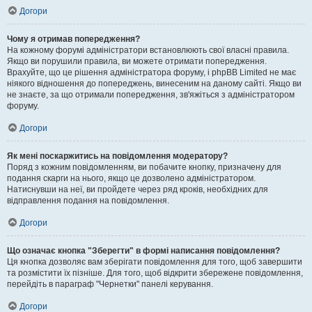
Догори
Чому я отримав попередження?
На кожному форумі адміністратори встановлюють свої власні правила.
Якщо ви порушили правила, ви можете отримати попередження.
Врахуйте, що це рішення адміністратора форуму, і phpBB Limited не має
ніякого відношення до попереджень, винесеним на даному сайті. Якщо ви
не знаєте, за що отримали попередження, зв'яжіться з адміністратором
форуму.
Догори
Як мені поскаржитись на повідомлення модератору?
Поряд з кожним повідомленням, ви побачите кнопку, призначену для
подання скарги на нього, якщо це дозволено адміністратором.
Натиснувши на неї, ви пройдете через ряд кроків, необхідних для
відправлення подання на повідомлення.
Догори
Що означає кнопка "Зберегти" в формі написання повідомлення?
Ця кнопка дозволяє вам зберігати повідомлення для того, щоб завершити
та розмістити їх пізніше. Для того, щоб відкрити збережене повідомлення,
перейдіть в параграф "Чернетки" панелі керування.
Догори