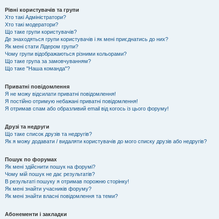
Рівні користувачів та групи
Хто такі Адміністратори?
Хто такі модератори?
Що таке групи користувачів?
Де знаходяться групи користувачів і як мені приєднатись до них?
Як мені стати Лідером групи?
Чому групи відображаються різними кольорами?
Що таке група за замовчуванням?
Що таке "Наша команда"?
Приватні повідомлення
Я не можу відсилати приватні повідомлення!
Я постійно отримую небажані приватні повідомлення!
Я отримав спам або образливий email від когось із цього форуму!
Друзі та недруги
Що таке список друзів та недругів?
Як я можу додавати / видаляти користувачів до мого списку друзів або недругів?
Пошук по форумах
Як мені здійснити пошук на форумі?
Чому мій пошук не дає результатів?
В результаті пошуку я отримав порожню сторінку!
Як мені знайти учасників форуму?
Як мені знайти власні повідомлення та теми?
Абонементи і закладки