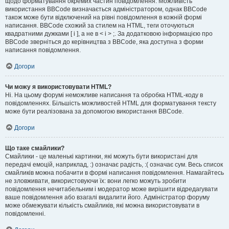
щодо форматування окремих частин повідомлення. Можливість
використання BBCode визначається адміністратором, однак BBCode
також може бути відключений на рівні повідомлення в кожній формі
написання. BBCode схожий за стилем на HTML, теги оточуються
квадратними дужками [ і ], а не в < і > ;. За додатковою інформацією про
BBCode зверніться до керівництва з BBCode, яка доступна з форми
написання повідомлення.
Догори
Чи можу я використовувати HTML?
Ні. На цьому форумі неможливе написання та обробка HTML-коду в
повідомленнях. Більшість можливостей HTML для форматування тексту
може бути реалізована за допомогою використання BBCode.
Догори
Що таке смайлики?
Смайлики - це маленькі картинки, які можуть бути використані для
передачі емоцій, наприклад, :) означає радість, :( означає сум. Весь список
смайликів можна побачити в формі написання повідомлення. Намагайтесь
не зловживати, використовуючи їх: вони легко можуть зробити
повідомлення нечитабельним і модератор може вирішити відредагувати
ваше повідомлення або взагалі видалити його. Адміністратор форуму
може обмежувати кількість смайликів, які можна використовувати в
повідомленні.