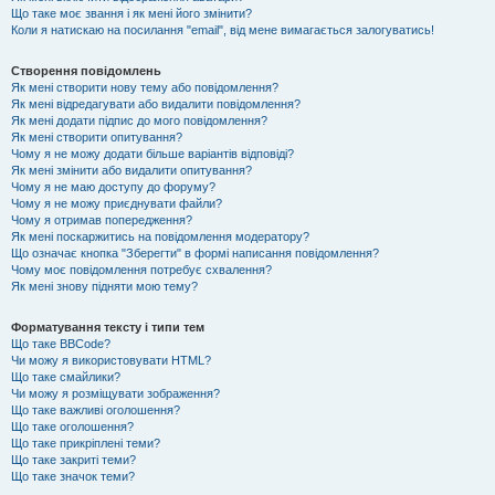
Що таке моє звання і як мені його змінити?
Коли я натискаю на посилання "email", від мене вимагається залогуватись!
Створення повідомлень
Як мені створити нову тему або повідомлення?
Як мені відредагувати або видалити повідомлення?
Як мені додати підпис до мого повідомлення?
Як мені створити опитування?
Чому я не можу додати більше варіантів відповіді?
Як мені змінити або видалити опитування?
Чому я не маю доступу до форуму?
Чому я не можу приєднувати файли?
Чому я отримав попередження?
Як мені поскаржитись на повідомлення модератору?
Що означає кнопка "Зберегти" в формі написання повідомлення?
Чому моє повідомлення потребує схвалення?
Як мені знову підняти мою тему?
Форматування тексту і типи тем
Що таке BBCode?
Чи можу я використовувати HTML?
Що таке смайлики?
Чи можу я розміщувати зображення?
Що таке важливі оголошення?
Що таке оголошення?
Що таке прикріплені теми?
Що таке закриті теми?
Що таке значок теми?