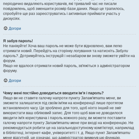
періодично видаляють користувачів, які тривалий час не писали
повідомлень, щоб зменшити розмір бази даних. Якщо це трапилось,
спробуйте ще раз зареєструватись і активніше приймати участь у
дискусіях.
Догори
Я забув пароль!
Не панікуйте! Хоча ваш пароль не може бути відновлено, вам легко
отримати новий. Перейдіть на сторінку логування та натисніть
Забули
пароль?
. Дотримуйтесь інструкцій і незабаром ви знову зможете увійти на
форум.
Якщо не вдалося отримати новий пароль, зв'яжіться з адміністратором
форуму.
Догори
Чому мені постійно доводиться вводити ім’я і пароль?
Якщо ви не ставите галочку напроти пункту
Запам'ятати мене
, ви
зможете залишатися під своїм ім'ям на конференції лише протягом
встановленого часу. Це зроблено для того, щоб ніхто інший не зміг
використати ваш обліковий запис. Для того щоб вам не доводилося
вводити ім'я користувача і пароль кожного разу, ви можете поставити
галочку напроти пункту
Запам'ятати мене
при вході на конференцію. Не
рекомендується робити це на загальнодоступному комп'ютері, наприклад
в бібліотеці, інтернет-кафе, університеті і т. д. Якщо пункт
Запам'ятати
мене
відсутній, це означає, що адміністратор вимкнув цю функцію.