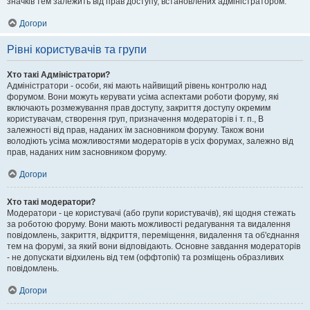
значків тем залежить від прав доступу, встановлених адміністратором.
Догори
Рівні користувачів та групи
Хто такі Адміністратори?
Адміністратори - особи, які мають найвищий рівень контролю над
форумом. Вони можуть керувати усіма аспектами роботи форуму, які
включають розмежування прав доступу, закриття доступу окремим
користувачам, створення груп, призначення модераторів і т. п., В
залежності від прав, наданих їм засновником форуму. Також вони
володіють усіма можливостями модераторів в усіх форумах, залежно від
прав, наданих ним засновником форуму.
Догори
Хто такі модератори?
Модератори - це користувачі (або групи користувачів), які щодня стежать
за роботою форуму. Вони мають можливості редагування та видалення
повідомлень, закриття, відкриття, переміщення, видалення та об'єднання
тем на форумі, за який вони відповідають. Основне завдання модераторів
- не допускати відхилень від тем (оффтопік) та розміщень образливих
повідомлень.
Догори