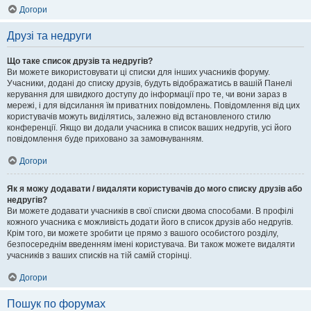
Догори
Друзі та недруги
Що таке список друзів та недругів?
Ви можете використовувати ці списки для інших учасників форуму.
Учасники, додані до списку друзів, будуть відображатись в вашій Панелі
керування для швидкого доступу до інформації про те, чи вони зараз в
мережі, і для відсилання їм приватних повідомлень. Повідомлення від цих
користувачів можуть виділятись, залежно від встановленого стилю
конференції. Якщо ви додали учасника в список ваших недругів, усі його
повідомлення буде приховано за замовчуванням.
Догори
Як я можу додавати / видаляти користувачів до мого списку друзів або
недругів?
Ви можете додавати учасників в свої списки двома способами. В профілі
кожного учасника є можливість додати його в список друзів або недругів.
Крім того, ви можете зробити це прямо з вашого особистого розділу,
безпосереднім введенням імені користувача. Ви також можете видаляти
учасників з ваших списків на тій самій сторінці.
Догори
Пошук по форумах