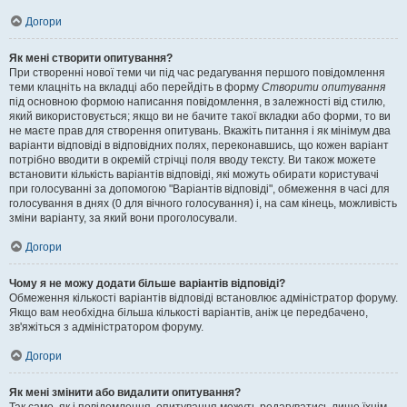
Догори
Як мені створити опитування?
При створенні нової теми чи під час редагування першого повідомлення
теми клацніть на вкладці або перейдіть в форму
Створити опитування
під основною формою написання повідомлення, в залежності від стилю,
який використовується; якщо ви не бачите такої вкладки або форми, то ви
не маєте прав для створення опитувань. Вкажіть питання і як мінімум два
варіанти відповіді в відповідних полях, переконавшись, що кожен варіант
потрібно вводити в окремій стрічці поля вводу тексту. Ви також можете
встановити кількість варіантів відповіді, які можуть обирати користувачі
при голосуванні за допомогою "Варіантів відповіді", обмеження в часі для
голосування в днях (0 для вічного голосування) і, на сам кінець, можливість
зміни варіанту, за який вони проголосували.
Догори
Чому я не можу додати більше варіантів відповіді?
Обмеження кількості варіантів відповіді встановлює адміністратор форуму.
Якщо вам необхідна більша кількості варіантів, аніж це передбачено,
зв'яжіться з адміністратором форуму.
Догори
Як мені змінити або видалити опитування?