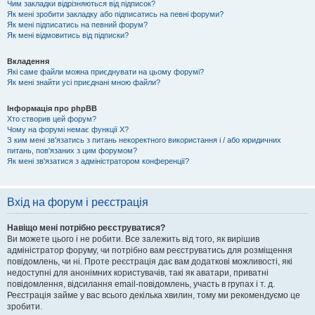
Чим закладки відрізняються від підписок?
Як мені зробити закладку або підписатись на певні форуми?
Як мені підписатись на певний форум?
Як мені відмовитись від підписки?
Вкладення
Які саме файли можна приєднувати на цьому форумі?
Як мені знайти усі приєднані мною файли?
Інформація про phpBB
Хто створив цей форум?
Чому на форумі немає функції X?
З ким мені зв'язатись з питань некоректного використання і / або юридичних
питань, пов'язаних з цим форумом?
Як мені зв'язатися з адміністратором конференції?
Вхід на форум і реєстрація
Навіщо мені потрібно реєструватися?
Ви можете цього і не робити. Все залежить від того, як вирішив
адміністратор форуму, чи потрібно вам реєструватись для розміщення
повідомлень, чи ні. Проте реєстрація дає вам додаткові можливості, які
недоступні для анонімних користувачів, такі як аватари, приватні
повідомлення, відсилання email-повідомлень, участь в групах і т. д.
Реєстрація займе у вас всього декілька хвилин, тому ми рекомендуємо це
зробити.