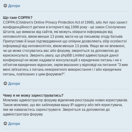
Догори
Що таке COPPA?
COPPA (Children's Online Privacy Protection Act of 1998), або Акт про захист
конфіденційності дитини в інтернеті від 1998 року - це закон Сполучених
Штатів, що вимагає від сайтів, які можуть збирати інформацію від
неповнолітніх, віком менше 13 років, мати на це письмову згоду батьків.
Припустимо й інше підтвердження що опікуни дозволяють збір особистої
інформації від неповнолітніх, віком менше 13 років. Якщо ви не впевнені,
чи це може стосуватись вас або форуму, зверніться за допомогою до
юрисконсульта. Зверніть увагу, що phpBB Limited адміністрація даної
конференції не може надавати консультацій з юридичних питань і не є
об'єктом юридичних відносин, окрім вказаних у відповіді на питання "З ким
мені зв'язатись з питань некоректного використання і / або юридичних
питань, пов'язаних з цим форумом?".
Догори
Чому я не можу зареєструватись?
Можливо адміністратор форуму відключив реєстрацію нових користувачів.
Також можливо, що він заблокував вашу IP-адресу або ім'я користувача,
яке ви намагаєтесь зареєструвати. Зверніться за допомогою до
адміністратора форуму.
Догори