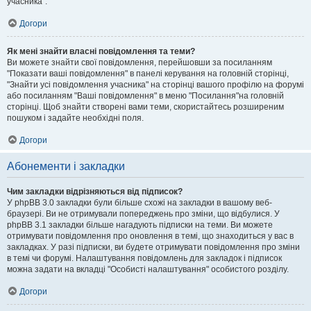
учасника".
Догори
Як мені знайти власні повідомлення та теми?
Ви можете знайти свої повідомлення, перейшовши за посиланням
"Показати ваші повідомлення" в панелі керування на головній сторінці,
"Знайти усі повідомлення учасника" на сторінці вашого профілю на форумі
або посиланням "Ваші повідомлення" в меню "Посилання"на головній
сторінці. Щоб знайти створені вами теми, скористайтесь розширеним
пошуком і задайте необхідні поля.
Догори
Абонементи і закладки
Чим закладки відрізняються від підписок?
У phpBB 3.0 закладки були більше схожі на закладки в вашому веб-
браузері. Ви не отримували попереджень про зміни, що відбулися. У
phpBB 3.1 закладки більше нагадують підписки на теми. Ви можете
отримувати повідомлення про оновлення в темі, що знаходиться у вас в
закладках. У разі підписки, ви будете отримувати повідомлення про зміни
в темі чи форумі. Налаштування повідомлень для закладок і підписок
можна задати на вкладці "Особисті налаштування" особистого розділу.
Догори