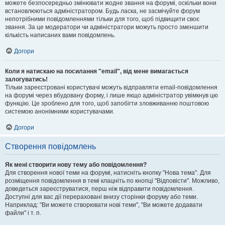
можете безпосередньо змінювати жодне звання на форумі, оскільки вони
встановлюються адміністратором. Будь ласка, не засмічуйте форум
непотрібними повідомленнями тільки для того, щоб підвищити своє
звання. За це модератори чи адміністратори можуть просто зменшити
кількість написаних вами повідомлень.
Догори
Коли я натискаю на посилання "email", від мене вимагається
залогуватись!
Тільки зареєстровані користувачі можуть відправляти email-повідомлення
на форумі через вбудовану форму, і лише якщо адміністратор увімкнув цю
функцію. Це зроблено для того, щоб запобігти зловживанню поштовою
системою анонімними користувачами.
Догори
Створення повідомлень
Як мені створити нову тему або повідомлення?
Для створення нової теми на форумі, натисніть кнопку "Нова тема". Для
розміщення повідомлення в темі клацніть по кнопці "Відповісти". Можливо,
доведеться зареєструватися, перш ніж відправити повідомлення.
Доступні для вас дії перераховані внизу сторінки форуму або теми.
Наприклад: "Ви можете створювати нові теми", "Ви можете додавати
файли" і т. п.