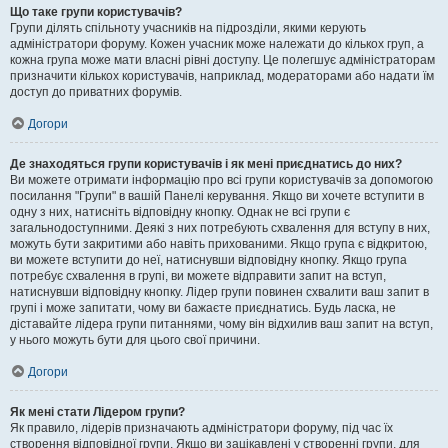
Що таке групи користувачів?
Групи ділять спільноту учасників на підрозділи, якими керують
адміністратори форуму. Кожен учасник може належати до кількох груп, а
кожна група може мати власні рівні доступу. Це полегшує адміністраторам
призначити кількох користувачів, наприклад, модераторами або надати їм
доступ до приватних форумів.
Догори
Де знаходяться групи користувачів і як мені приєднатись до них?
Ви можете отримати інформацію про всі групи користувачів за допомогою
посилання "Групи" в вашій Панелі керування. Якщо ви хочете вступити в
одну з них, натисніть відповідну кнопку. Однак не всі групи є
загальнодоступними. Деякі з них потребують схвалення для вступу в них,
можуть бути закритими або навіть прихованими. Якщо група є відкритою,
ви можете вступити до неї, натиснувши відповідну кнопку. Якщо група
потребує схвалення в групі, ви можете відправити запит на вступ,
натиснувши відповідну кнопку. Лідер групи повинен схвалити ваш запит в
групі і може запитати, чому ви бажаєте приєднатись. Будь ласка, не
діставайте лідера групи питаннями, чому він відхилив ваш запит на вступ,
у нього можуть бути для цього свої причини.
Догори
Як мені стати Лідером групи?
Як правило, лідерів призначають адміністратори форуму, під час їх
створення відповідної групи. Якщо ви зацікавлені у створенні групи, для