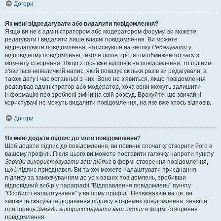
Догори
Як мені відредагувати або видалити повідомлення?
Якщо ви не є адміністратором або модератором форуму, ви можете
редагувати і видаляти лише власні повідомлення. Ви можете
відредагувати повідомлення, натиснувши на кнопку
Редагувати
у
відповідному повідомленні, інколи лише протягом обмеженого часу з
моменту створення. Якщо хтось вже відповів на повідомлення, то під ним
з'явиться невеличкий напис, який показує скільки разів ви редагували, а
також дату і час останньої з них. Воно не з'явиться, якщо повідомлення
редагував адміністратор або модератор, хоча вони можуть залишити
інформацію про зроблені зміни на свій розсуд. Врахуйте, що звичайні
користувачі не можуть видалити повідомлення, на яке вже хтось відповів.
Догори
Як мені додати підпис до мого повідомлення?
Щоб додати підпис до повідомлення, ви повинні спочатку створити його в
вашому профілі. Після цього ви можете поставити галочку напроти пункту
Завжди використовувати ваш підпис
в формі створення повідомлення,
щоб підпис приєднався. Ви також можете налаштувати приєднання
підпису за замовчуванням до усіх ваших повідомлень, зробивши
відповідний вибір у параграфі "Відправлення повідомлень" пункту
"Особисті налаштування" у вашому профілі. Незважаючи на це, ви
зможете скасувати додавання підпису в окремих повідомлення, знявши
прапорець
Завжди використовувати ваш підпис
в формі створення
повідомлення.