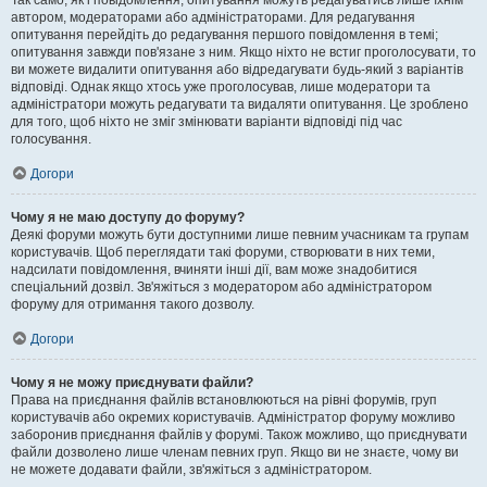
Так само, як і повідомлення, опитування можуть редагуватись лише їхнім
автором, модераторами або адміністраторами. Для редагування
опитування перейдіть до редагування першого повідомлення в темі;
опитування завжди пов'язане з ним. Якщо ніхто не встиг проголосувати, то
ви можете видалити опитування або відредагувати будь-який з варіантів
відповіді. Однак якщо хтось уже проголосував, лише модератори та
адміністратори можуть редагувати та видаляти опитування. Це зроблено
для того, щоб ніхто не зміг змінювати варіанти відповіді під час
голосування.
Догори
Чому я не маю доступу до форуму?
Деякі форуми можуть бути доступними лише певним учасникам та групам
користувачів. Щоб переглядати такі форуми, створювати в них теми,
надсилати повідомлення, вчиняти інші дії, вам може знадобитися
спеціальний дозвіл. Зв'яжіться з модератором або адміністратором
форуму для отримання такого дозволу.
Догори
Чому я не можу приєднувати файли?
Права на приєднання файлів встановлюються на рівні форумів, груп
користувачів або окремих користувачів. Адміністратор форуму можливо
заборонив приєднання файлів у форумі. Також можливо, що приєднувати
файли дозволено лише членам певних груп. Якщо ви не знаєте, чому ви
не можете додавати файли, зв'яжіться з адміністратором.