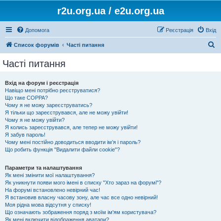
r2u.org.ua / e2u.org.ua
Допомога
Реєстрація
Вхід
П
Список форумів
Часті питання
о
Часті питання
ш
у
Вхід на форум і реєстрація
Навіщо мені потрібно реєструватися?
к
Що таке COPPA?
Чому я не можу зареєструватись?
Я тільки що зареєструвався, але не можу увійти!
Чому я не можу увійти?
Я колись зареєструвався, але тепер не можу увійти!
Я забув пароль!
Чому мені постійно доводиться вводити ім’я і пароль?
Що робить функція "Видалити файли cookie"?
Параметри та налаштування
Як мені змінити мої налаштування?
Як уникнути появи мого імені в списку "Хто зараз на форумі"?
На форумі встановлено невірний час!
Я встановив власну часову зону, але час все одно невірний!
Моя рідна мова відсутня у списку!
Що означають зображення поряд з моїм ім'ям користувача?
Як мені включити відображення аватари?