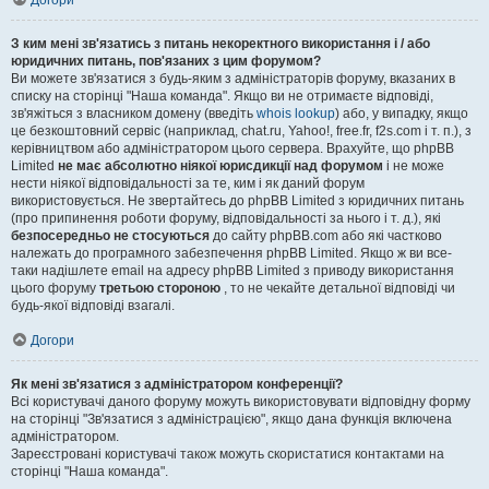
Догори
З ким мені зв'язатись з питань некоректного використання і / або
юридичних питань, пов'язаних з цим форумом?
Ви можете зв'язатися з будь-яким з адміністраторів форуму, вказаних в
списку на сторінці "Наша команда". Якщо ви не отримаєте відповіді,
зв'яжіться з власником домену (введіть
whois lookup
) або, у випадку, якщо
це безкоштовний сервіс (наприклад, chat.ru, Yahoo!, free.fr, f2s.com і т. п.), з
керівництвом або адміністратором цього сервера. Врахуйте, що phpBB
Limited
не має абсолютно ніякої юрисдикції над форумом
і не може
нести ніякої відповідальності за те, ким і як даний форум
використовується. Не звертайтесь до phpBB Limited з юридичних питань
(про припинення роботи форуму, відповідальності за нього і т. д.), які
безпосередньо не стосуються
до сайту phpBB.com або які частково
належать до програмного забезпечення phpBB Limited. Якщо ж ви все-
таки надішлете email на адресу phpBB Limited з приводу використання
цього форуму
третьою стороною
, то не чекайте детальної відповіді чи
будь-якої відповіді взагалі.
Догори
Як мені зв'язатися з адміністратором конференції?
Всі користувачі даного форуму можуть використовувати відповідну форму
на сторінці "Зв'язатися з адміністрацією", якщо дана функція включена
адміністратором.
Зареєстровані користувачі також можуть скористатися контактами на
сторінці "Наша команда".