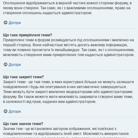
Оголошення відображаються в верхній частині кожної сторінки форуму, в
якому вони створені. Так само, як і з важливими оголошеннями, право на
створення оголошень надається адміністратором.
Догори
Що таке прикріплені теми?
Прикріплені теми в форумі розміщуються під оголошеннями і виключно на
першій сторінці. Вони найчастіше містять досить важливу інформацію,
тому ви повинні прочитати їх якнайшвидше. Так само, як і з оголошеннями,
можливість створення вами прикріплених тем надається адміністратором.
Догори
Що таке закриті теми?
Закриті теми - це такі теми, в яких користувачі більше не можуть залишати
повідомлення і будь-які опитування в них автоматично завершуються.
Теми можуть бути закриті виключно модераторами або адміністраторами
форуму. Ви також можете мати можливість закривати створені вами теми,
в залежності від прав, наданих вам адміністратором.
Догори
Що таке значок теми?
Значки тем - це встановлені автором зображення, які пов'язані з
повідомленнями та відображають їхній зміст. Можливість використання