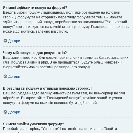
Як мені здійснити пошук на форумі?
Введіть умови пошуку у відповідному полі, яке розміщене на головній
сторінці форуму та на сторінках перегляду форумів та тем. Ви можете
здійснити розширений пошук, перейшовши за посиланням "Розширений
пошук", яке знаходиться на кожній сторінці форуму. Розміщення посилань
може відрізнятись, залежно від стилю.
Догори
Чому мій пошук не дає результатів?
Ваш запит, можливо, був доволі невизначеним і включав багато загальних
слів, пошук за якими в phpBB не провадиться. Будьте більш конкретні і
скористайтесь можливостями розширеного пошуку.
Догори
В результаті пошуку я отримав порожню сторінку!
Ваш пошук дав надто велику кількість результатів, які веб-сервер не зміг
обробити. Використайте "Розширений пошук", точніше задайте умови
пошуку та форуми на яких він повинен бути здійснений.
Догори
Як мені знайти учасників форуму?
Перейдіть на сторінку "Учасники" і натисніть на посилання "Знайти