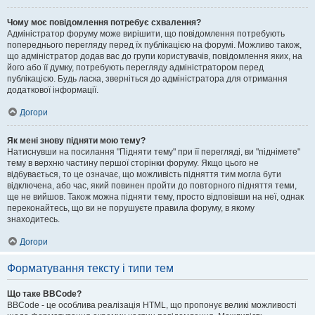
Чому моє повідомлення потребує схвалення?
Адміністратор форуму може вирішити, що повідомлення потребують
попереднього перегляду перед їх публікацією на форумі. Можливо також,
що адміністратор додав вас до групи користувачів, повідомлення яких, на
його або її думку, потребують перегляду адміністратором перед
публікацією. Будь ласка, зверніться до адміністратора для отримання
додаткової інформації.
Догори
Як мені знову підняти мою тему?
Натиснувши на посилання "Підняти тему" при її перегляді, ви "піднімете"
тему в верхню частину першої сторінки форуму. Якщо цього не
відбувається, то це означає, що можливість підняття тим могла бути
відключена, або час, який повинен пройти до повторного підняття теми,
ще не вийшов. Також можна підняти тему, просто відповівши на неї, однак
переконайтесь, що ви не порушуєте правила форуму, в якому
знаходитесь.
Догори
Форматування тексту і типи тем
Що таке BBCode?
BBCode - це особлива реалізація HTML, що пропонує великі можливості