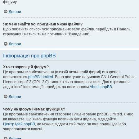
форуму.
Догори
Як мені знайти усі приєднані мною файли?
Щоб побачити список усіх приєднаних вами файлів, перейдіть в Панель
керування і натисніть на посилання "Вкладення".
Догори
Інформація про phpBB
Хто створив цей форум?
Це програмне забезпечення (в своїй незміненій формі) створене і
поширюється
phpBB Limited
. Воно доступне на умовах GNU General Public
Licence, версії 2 (GPL-2.0) і може вільно поширюватися. Для отримання
додаткової інформації перейдіть за посиланням
About phpBB
.
Догори
Чому на форумі немає функції X?
Це програмне забезпечення створене і ліцензоване phpBB Limited. Якщо
ви вважаєте, що якась функція повинна бути додана, відвідайте
Центр ідей phpBB
, де можна віддати свій голос за вже подані ідеї або
запропонувати власні.