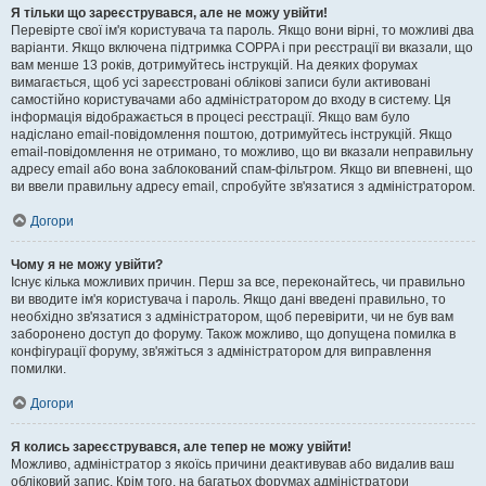
Я тільки що зареєструвався, але не можу увійти!
Перевірте свої ім'я користувача та пароль. Якщо вони вірні, то можливі два
варіанти. Якщо включена підтримка COPPA і при реєстрації ви вказали, що
вам менше 13 років, дотримуйтесь інструкцій. На деяких форумах
вимагається, щоб усі зареєстровані облікові записи були активовані
самостійно користувачами або адміністратором до входу в систему. Ця
інформація відображається в процесі реєстрації. Якщо вам було
надіслано email-повідомлення поштою, дотримуйтесь інструкцій. Якщо
email-повідомлення не отримано, то можливо, що ви вказали неправильну
адресу email або вона заблокований спам-фільтром. Якщо ви впевнені, що
ви ввели правильну адресу email, спробуйте зв'язатися з адміністратором.
Догори
Чому я не можу увійти?
Існує кілька можливих причин. Перш за все, переконайтесь, чи правильно
ви вводите ім'я користувача і пароль. Якщо дані введені правильно, то
необхідно зв'язатися з адміністратором, щоб перевірити, чи не був вам
заборонено доступ до форуму. Також можливо, що допущена помилка в
конфігурації форуму, зв'яжіться з адміністратором для виправлення
помилки.
Догори
Я колись зареєструвався, але тепер не можу увійти!
Можливо, адміністратор з якоїсь причини деактивував або видалив ваш
обліковий запис. Крім того, на багатьох форумах адміністратори