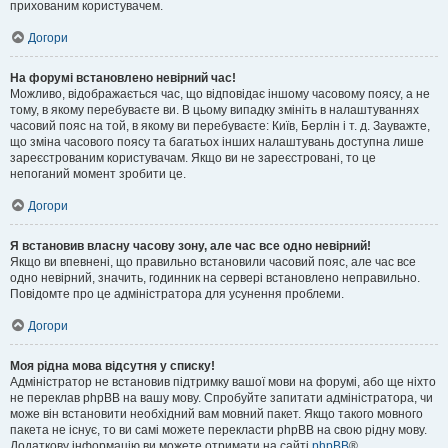
прихованим користувачем.
Догори
На форумі встановлено невірний час!
Можливо, відображається час, що відповідає іншому часовому поясу, а не
тому, в якому перебуваєте ви. В цьому випадку змініть в налаштуваннях
часовий пояс на той, в якому ви перебуваєте: Київ, Берлін і т. д. Зауважте,
що зміна часового поясу та багатьох інших налаштувань доступна лише
зареєстрованим користувачам. Якщо ви не зареєстровані, то це
непоганий момент зробити це.
Догори
Я встановив власну часову зону, але час все одно невірний!
Якщо ви впевнені, що правильно встановили часовий пояс, але час все
одно невірний, значить, годинник на сервері встановлено неправильно.
Повідомте про це адміністратора для усунення проблеми.
Догори
Моя рідна мова відсутня у списку!
Адміністратор не встановив підтримку вашої мови на форумі, або ще ніхто
не переклав phpBB на вашу мову. Спробуйте запитати адміністратора, чи
може він встановити необхідний вам мовний пакет. Якщо такого мовного
пакета не існує, то ви самі можете перекласти phpBB на свою рідну мову.
Додаткову інформацію ви можете отримати на сайті
phpBB
®.