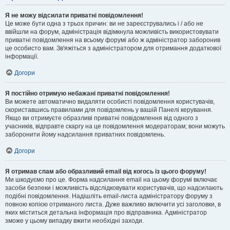
Я не можу відсилати приватні повідомлення!
Це може бути одна з трьох причин: ви не зареєструвались і / або не
ввійшли на форум, адміністрація відімкнула можливість використовувати
приватні повідомлення на всьому форумі або ж адміністратор заборонив
це особисто вам. Зв'яжіться з адміністратором для отримання додаткової
інформації.
Догори
Я постійно отримую небажані приватні повідомлення!
Ви можете автоматично видаляти особисті повідомлення користувачів,
скориставшись правилами для повідомлень у вашій Панелі керування.
Якщо ви отримуєте образливі приватні повідомлення від одного з
учасників, відправте скаргу на це повідомлення модераторам; вони можуть
заборонити йому надсилання приватних повідомлень.
Догори
Я отримав спам або образливий email від когось із цього форуму!
Ми шкодуємо про це. Форма надсилання email на цьому форумі включає
засоби безпеки і можливість відслідковувати користувачів, що надсилають
подібні повідомлення. Надішліть email-листа адміністратору форуму з
повною копією отриманого листа. Дуже важливо включити усі заголовки, в
яких міститься детальна інформація про відправника. Адміністратор
зможе у цьому випадку вжити необхідні заходи.