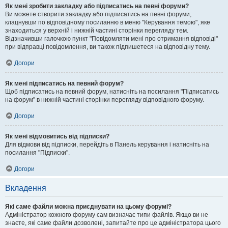
Як мені зробити закладку або підписатись на певні форуми?
Ви можете створити закладку або підписатись на певні форуми,
клацнувши по відповідному посиланню в меню "Керування темою", яке
знаходиться у верхній і нижній частині сторінки перегляду тем.
Відзначивши галочкою пункт "Повідомляти мені про отримання відповіді"
при відправці повідомлення, ви також підпишетеся на відповідну тему.
Догори
Як мені підписатись на певний форум?
Щоб підписатись на певний форум, натисніть на посилання "Підписатись
на форум" в нижній частині сторінки перегляду відповідного форуму.
Догори
Як мені відмовитись від підписки?
Для відмови від підписки, перейдіть в Панель керування і натисніть на
посилання "Підписки".
Догори
Вкладення
Які саме файли можна приєднувати на цьому форумі?
Адміністратор кожного форуму сам визначає типи файлів. Якщо ви не
знаєте, які саме файли дозволені, запитайте про це адміністратора цього