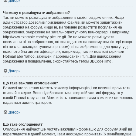
Догори
Чи можу я розміщувати зображення?
Так, ви можете розміщувати зображення в своїх повідомленнях. Якщо
адміністратор дозволив приєднання файлів, ви можете завантажити
зображення на форум. Якщо ні, ви повинні розмістити посилання на
зображення, збережене на загальнодоступному веб-сервері. Наприклад:
http://www.example.com/my-picture.gif. Ви не можете розміщувати
посилання ні на зображення, які знаходяться на вашому комп'ютері (якщо
він не є загальнодоступним сервером), ні на зображення, для доступу до
яких потрібна автентифікація, як, наприклад, такі як поштові скриньки
Hotmail або Yahoo, захищені паролем сайти і т. п. Для відображення
зображення в повідомленні, скористайтесь тегом BBCode [img].
Догори
Що таке важливі оголошення?
Важливі оголошення містять важливу інформацію, і ви повинні прочитати
їх якнайшвидше. Вони відображаються в верхній частині форуму та у
вашій Панелі керування. Можливість написання вами важливих оголошень
надається адміністратором.
Догори
Що таке оголошення?
Оголошення найчастіше містять важливу інформацію для форуму, який ви
переглядаєте в даний момент, і вам необхідно прочитати їх якнайшвидше.