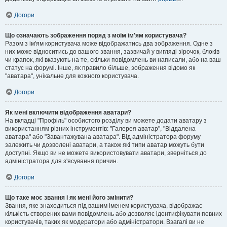
Догори
Що означають зображення поряд з моїм ім'ям користувача?
Разом з ім'ям користувача може відображатись два зображення. Одне з
них може відноситись до вашого звання, зазвичай у вигляді зірочок, блоків
чи крапок, які вказують на те, скільки повідомлень ви написали, або на ваш
статус на форумі. Інше, як правило більше, зображення відомо як
"аватара", унікальне для кожного користувача.
Догори
Як мені включити відображення аватари?
На вкладці "Профіль" особистого розділу ви можете додати аватару з
використанням різних інструментів: "Галерея аватар", "Віддалена
аватара" або "Завантажувана аватара". Від адміністратора форуму
залежить чи дозволені аватари, а також які типи аватар можуть бути
доступні. Якщо ви не можете використовувати аватари, зверніться до
адміністратора для з'ясування причин.
Догори
Що таке моє звання і як мені його змінити?
Звання, яке знаходиться під вашим іменем користувача, відображає
кількість створених вами повідомлень або дозволяє ідентифікувати певних
користувачів, таких як модератори або адміністратори. Взагалі ви не