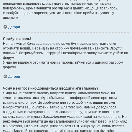
періодично видаляють користувачів, які тривалий час не писали
повідомлень, щоб зменшити розмір бази даних. Якщо це трапилось,
спробуйте ще раз зареєструватись і активніше приймати участь у
дискусіях.
Догори
Я забув пароль!
Не панікуйте! Хоча ваш пароль не може бути відновлено, вам легко
отримати новий. Перейдіть на сторінку логування та натисніть
Забули
пароль?
. Дотримуйтесь інструкцій і незабаром ви знову зможете увійти на
форум.
Якщо не вдалося отримати новий пароль, зв'яжіться з адміністратором
форуму.
Догори
Чому мені постійно доводиться вводити ім’я і пароль?
Якщо ви не ставите галочку напроти пункту
Запам'ятати мене
, ви
зможете залишатися під своїм ім'ям на конференції лише протягом
встановленого часу. Це зроблено для того, щоб ніхто інший не зміг
використати ваш обліковий запис. Для того щоб вам не доводилося
вводити ім'я користувача і пароль кожного разу, ви можете поставити
галочку напроти пункту
Запам'ятати мене
при вході на конференцію. Не
рекомендується робити це на загальнодоступному комп'ютері, наприклад
в бібліотеці, інтернет-кафе, університеті і т. д. Якщо пункт
Запам'ятати
мене
відсутній, це означає, що адміністратор вимкнув цю функцію.