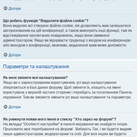
Догори
Що робить функція "Видалити файли cookie"?
Вона видаляє всі створені файли cookie, які дозволяють вам залишатися
авторизованим на цій конференції, а також виконують інші функції, такі як
відстежування прочитаних повідомлень, якщо вони увімкнені
адміністратором. Якщо ви відчуваєте труднощі з входом на конференцію
або виходом з конференції, можливо, видалення куків може допомогти.
Догори
Параметри та налаштування
Як мені змінити мої налаштування?
Якщо ви є зареєстрованим користувачем, усі ваші налаштування
зберігаються в базі даних форуму. Щоб змінити їх, клацніть на імені
користувача у верхній частині сторінки і перейдіть за посиланням
Панель
керування
. Там ви зможете змінити усі ваші налаштування та параметри.
Догори
Як уникнути появи мого імені в списку "Хто зараз на форумі"?
На вкладці "Особисті настройки" в панелі керування ви знайдете опцію
Приховати моє перебування на форумі
. Виберіть
Так
, і ви будете видимі
лише адміністраторам, модераторам та собі. Для всіх інших ви будете