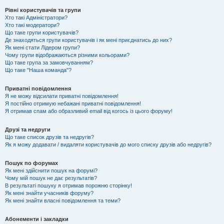
Рівні користувачів та групи
Хто такі Адміністратори?
Хто такі модератори?
Що таке групи користувачів?
Де знаходяться групи користувачів і як мені приєднатись до них?
Як мені стати Лідером групи?
Чому групи відображаються різними кольорами?
Що таке група за замовчуванням?
Що таке "Наша команда"?
Приватні повідомлення
Я не можу відсилати приватні повідомлення!
Я постійно отримую небажані приватні повідомлення!
Я отримав спам або образливий email від когось із цього форуму!
Друзі та недруги
Що таке список друзів та недругів?
Як я можу додавати / видаляти користувачів до мого списку друзів або недругів?
Пошук по форумах
Як мені здійснити пошук на форумі?
Чому мій пошук не дає результатів?
В результаті пошуку я отримав порожню сторінку!
Як мені знайти учасників форуму?
Як мені знайти власні повідомлення та теми?
Абонементи і закладки