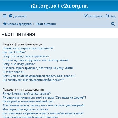
r2u.org.ua / e2u.org.ua
Допомога
Реєстрація
Вхід
П
Список форумів
Часті питання
о
Часті питання
ш
у
Вхід на форум і реєстрація
Навіщо мені потрібно реєструватися?
к
Що таке COPPA?
Чому я не можу зареєструватись?
Я тільки що зареєструвався, але не можу увійти!
Чому я не можу увійти?
Я колись зареєструвався, але тепер не можу увійти!
Я забув пароль!
Чому мені постійно доводиться вводити ім’я і пароль?
Що робить функція "Видалити файли cookie"?
Параметри та налаштування
Як мені змінити мої налаштування?
Як уникнути появи мого імені в списку "Хто зараз на форумі"?
На форумі встановлено невірний час!
Я встановив власну часову зону, але час все одно невірний!
Моя рідна мова відсутня у списку!
Що означають зображення поряд з моїм ім'ям користувача?
Як мені включити відображення аватари?