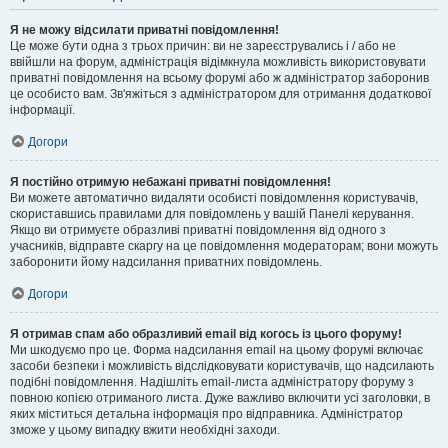
Я не можу відсилати приватні повідомлення!
Це може бути одна з трьох причин: ви не зареєструвались і / або не
ввійшли на форум, адміністрація відімкнула можливість використовувати
приватні повідомлення на всьому форумі або ж адміністратор заборонив
це особисто вам. Зв'яжіться з адміністратором для отримання додаткової
інформації.
Догори
Я постійно отримую небажані приватні повідомлення!
Ви можете автоматично видаляти особисті повідомлення користувачів,
скориставшись правилами для повідомлень у вашій Панелі керування.
Якщо ви отримуєте образливі приватні повідомлення від одного з
учасників, відправте скаргу на це повідомлення модераторам; вони можуть
заборонити йому надсилання приватних повідомлень.
Догори
Я отримав спам або образливий email від когось із цього форуму!
Ми шкодуємо про це. Форма надсилання email на цьому форумі включає
засоби безпеки і можливість відслідковувати користувачів, що надсилають
подібні повідомлення. Надішліть email-листа адміністратору форуму з
повною копією отриманого листа. Дуже важливо включити усі заголовки, в
яких міститься детальна інформація про відправника. Адміністратор
зможе у цьому випадку вжити необхідні заходи.