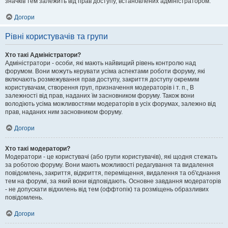
значків тем залежить від прав доступу, встановлених адміністратором.
Догори
Рівні користувачів та групи
Хто такі Адміністратори?
Адміністратори - особи, які мають найвищий рівень контролю над
форумом. Вони можуть керувати усіма аспектами роботи форуму, які
включають розмежування прав доступу, закриття доступу окремим
користувачам, створення груп, призначення модераторів і т. п., В
залежності від прав, наданих їм засновником форуму. Також вони
володіють усіма можливостями модераторів в усіх форумах, залежно від
прав, наданих ним засновником форуму.
Догори
Хто такі модератори?
Модератори - це користувачі (або групи користувачів), які щодня стежать
за роботою форуму. Вони мають можливості редагування та видалення
повідомлень, закриття, відкриття, переміщення, видалення та об'єднання
тем на форумі, за який вони відповідають. Основне завдання модераторів
- не допускати відхилень від тем (оффтопік) та розміщень образливих
повідомлень.
Догори