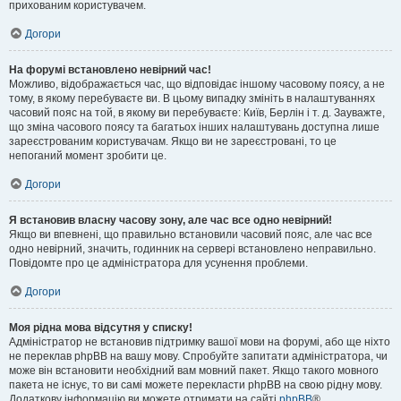
прихованим користувачем.
Догори
На форумі встановлено невірний час!
Можливо, відображається час, що відповідає іншому часовому поясу, а не
тому, в якому перебуваєте ви. В цьому випадку змініть в налаштуваннях
часовий пояс на той, в якому ви перебуваєте: Київ, Берлін і т. д. Зауважте,
що зміна часового поясу та багатьох інших налаштувань доступна лише
зареєстрованим користувачам. Якщо ви не зареєстровані, то це
непоганий момент зробити це.
Догори
Я встановив власну часову зону, але час все одно невірний!
Якщо ви впевнені, що правильно встановили часовий пояс, але час все
одно невірний, значить, годинник на сервері встановлено неправильно.
Повідомте про це адміністратора для усунення проблеми.
Догори
Моя рідна мова відсутня у списку!
Адміністратор не встановив підтримку вашої мови на форумі, або ще ніхто
не переклав phpBB на вашу мову. Спробуйте запитати адміністратора, чи
може він встановити необхідний вам мовний пакет. Якщо такого мовного
пакета не існує, то ви самі можете перекласти phpBB на свою рідну мову.
Додаткову інформацію ви можете отримати на сайті
phpBB
®.