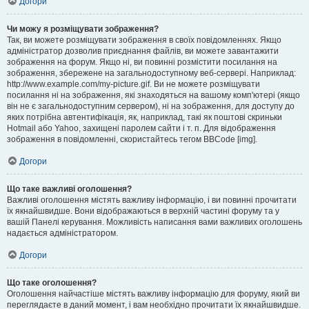
Догори
Чи можу я розміщувати зображення?
Так, ви можете розміщувати зображення в своїх повідомленнях. Якщо
адміністратор дозволив приєднання файлів, ви можете завантажити
зображення на форум. Якщо ні, ви повинні розмістити посилання на
зображення, збережене на загальнодоступному веб-сервері. Наприклад:
http://www.example.com/my-picture.gif. Ви не можете розміщувати
посилання ні на зображення, які знаходяться на вашому комп'ютері (якщо
він не є загальнодоступним сервером), ні на зображення, для доступу до
яких потрібна автентифікація, як, наприклад, такі як поштові скриньки
Hotmail або Yahoo, захищені паролем сайти і т. п. Для відображення
зображення в повідомленні, скористайтесь тегом BBCode [img].
Догори
Що таке важливі оголошення?
Важливі оголошення містять важливу інформацію, і ви повинні прочитати
їх якнайшвидше. Вони відображаються в верхній частині форуму та у
вашій Панелі керування. Можливість написання вами важливих оголошень
надається адміністратором.
Догори
Що таке оголошення?
Оголошення найчастіше містять важливу інформацію для форуму, який ви
переглядаєте в даний момент, і вам необхідно прочитати їх якнайшвидше.