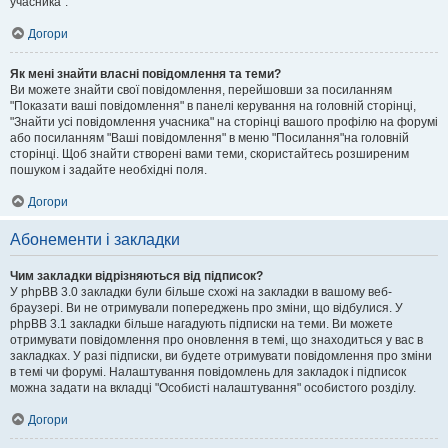
учасника".
Догори
Як мені знайти власні повідомлення та теми?
Ви можете знайти свої повідомлення, перейшовши за посиланням
"Показати ваші повідомлення" в панелі керування на головній сторінці,
"Знайти усі повідомлення учасника" на сторінці вашого профілю на форумі
або посиланням "Ваші повідомлення" в меню "Посилання"на головній
сторінці. Щоб знайти створені вами теми, скористайтесь розширеним
пошуком і задайте необхідні поля.
Догори
Абонементи і закладки
Чим закладки відрізняються від підписок?
У phpBB 3.0 закладки були більше схожі на закладки в вашому веб-
браузері. Ви не отримували попереджень про зміни, що відбулися. У
phpBB 3.1 закладки більше нагадують підписки на теми. Ви можете
отримувати повідомлення про оновлення в темі, що знаходиться у вас в
закладках. У разі підписки, ви будете отримувати повідомлення про зміни
в темі чи форумі. Налаштування повідомлень для закладок і підписок
можна задати на вкладці "Особисті налаштування" особистого розділу.
Догори