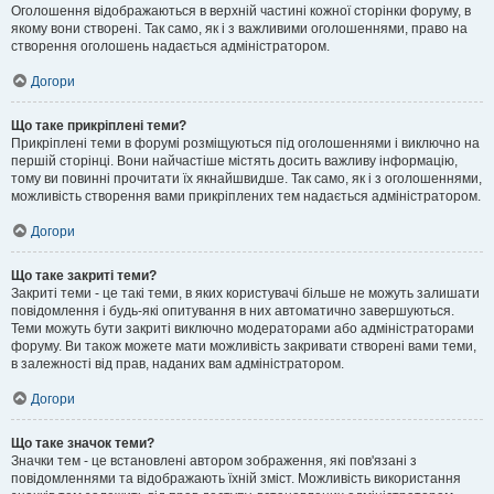
Оголошення відображаються в верхній частині кожної сторінки форуму, в
якому вони створені. Так само, як і з важливими оголошеннями, право на
створення оголошень надається адміністратором.
Догори
Що таке прикріплені теми?
Прикріплені теми в форумі розміщуються під оголошеннями і виключно на
першій сторінці. Вони найчастіше містять досить важливу інформацію,
тому ви повинні прочитати їх якнайшвидше. Так само, як і з оголошеннями,
можливість створення вами прикріплених тем надається адміністратором.
Догори
Що таке закриті теми?
Закриті теми - це такі теми, в яких користувачі більше не можуть залишати
повідомлення і будь-які опитування в них автоматично завершуються.
Теми можуть бути закриті виключно модераторами або адміністраторами
форуму. Ви також можете мати можливість закривати створені вами теми,
в залежності від прав, наданих вам адміністратором.
Догори
Що таке значок теми?
Значки тем - це встановлені автором зображення, які пов'язані з
повідомленнями та відображають їхній зміст. Можливість використання