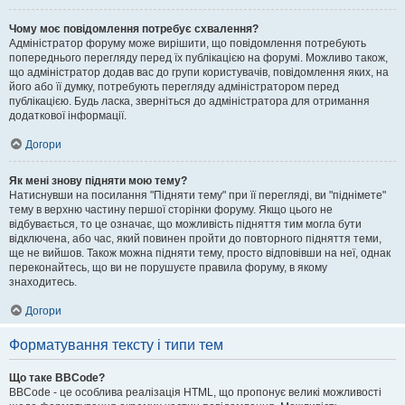
Чому моє повідомлення потребує схвалення?
Адміністратор форуму може вирішити, що повідомлення потребують
попереднього перегляду перед їх публікацією на форумі. Можливо також,
що адміністратор додав вас до групи користувачів, повідомлення яких, на
його або її думку, потребують перегляду адміністратором перед
публікацією. Будь ласка, зверніться до адміністратора для отримання
додаткової інформації.
Догори
Як мені знову підняти мою тему?
Натиснувши на посилання "Підняти тему" при її перегляді, ви "піднімете"
тему в верхню частину першої сторінки форуму. Якщо цього не
відбувається, то це означає, що можливість підняття тим могла бути
відключена, або час, який повинен пройти до повторного підняття теми,
ще не вийшов. Також можна підняти тему, просто відповівши на неї, однак
переконайтесь, що ви не порушуєте правила форуму, в якому
знаходитесь.
Догори
Форматування тексту і типи тем
Що таке BBCode?
BBCode - це особлива реалізація HTML, що пропонує великі можливості