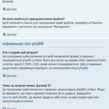
форуму.
Догори
Як мені знайти усі приєднані мною файли?
Щоб побачити список усіх приєднаних вами файлів, перейдіть в Панель
керування і натисніть на посилання "Вкладення".
Догори
Інформація про phpBB
Хто створив цей форум?
Це програмне забезпечення (в своїй незміненій формі) створене і
поширюється
phpBB Limited
. Воно доступне на умовах GNU General Public
Licence, версії 2 (GPL-2.0) і може вільно поширюватися. Для отримання
додаткової інформації перейдіть за посиланням
About phpBB
.
Догори
Чому на форумі немає функції X?
Це програмне забезпечення створене і ліцензоване phpBB Limited. Якщо
ви вважаєте, що якась функція повинна бути додана, відвідайте
Центр ідей phpBB
, де можна віддати свій голос за вже подані ідеї або
запропонувати власні.