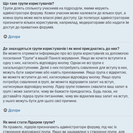
Що таке групи користувачів?
Групи ділять спільноту учасників на підрозділи, якими керують
адміністратори форуму. Кожен учасник може належати до кількох груп, а
кожна група може мати власні рівні доступу. Це полегшує адміністраторам
призначити кількох користувачів, наприклад, модераторами або надати їм
доступ до приватних форумів.
Догори
Де знаходяться групи користувачів і як мені приєднатись до них?
Ви можете отримати інформацію про всі групи користувачів за допомогою
посилання "Групи" в вашій Панелі керування. Якщо ви хочете вступити в
одну з них, натисніть відповідну кнопку. Однак не всі групи є
загальнодоступними. Деякі з них потребують схвалення для вступу в них,
можуть бути закритими або навіть прихованими. Якщо група є відкритою,
ви можете вступити до неї, натиснувши відповідну кнопку. Якщо група
потребує схвалення в групі, ви можете відправити запит на вступ,
натиснувши відповідну кнопку. Лідер групи повинен схвалити ваш запит в
групі і може запитати, чому ви бажаєте приєднатись. Будь ласка, не
діставайте лідера групи питаннями, чому він відхилив ваш запит на вступ,
у нього можуть бути для цього свої причини.
Догори
Як мені стати Лідером групи?
Як правило, лідерів призначають адміністратори форуму, під час їх
створення відповідної групи. Якщо ви зацікавлені у створенні групи, для