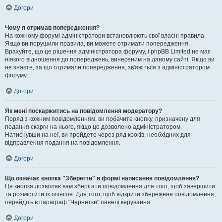
Догори
Чому я отримав попередження?
На кожному форумі адміністратори встановлюють свої власні правила.
Якщо ви порушили правила, ви можете отримати попередження.
Врахуйте, що це рішення адміністратора форуму, і phpBB Limited не має
ніякого відношення до попереджень, винесеним на даному сайті. Якщо ви
не знаєте, за що отримали попередження, зв'яжіться з адміністратором
форуму.
Догори
Як мені поскаржитись на повідомлення модератору?
Поряд з кожним повідомленням, ви побачите кнопку, призначену для
подання скарги на нього, якщо це дозволено адміністратором.
Натиснувши на неї, ви пройдете через ряд кроків, необхідних для
відправлення подання на повідомлення.
Догори
Що означає кнопка "Зберегти" в формі написання повідомлення?
Ця кнопка дозволяє вам зберігати повідомлення для того, щоб завершити
та розмістити їх пізніше. Для того, щоб відкрити збережене повідомлення,
перейдіть в параграф "Чернетки" панелі керування.
Догори