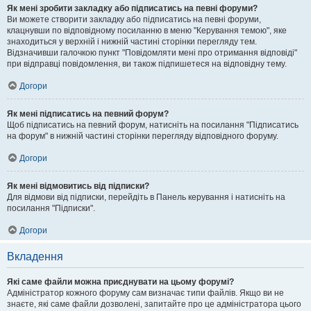
Як мені зробити закладку або підписатись на певні форуми?
Ви можете створити закладку або підписатись на певні форуми,
клацнувши по відповідному посиланню в меню "Керування темою", яке
знаходиться у верхній і нижній частині сторінки перегляду тем.
Відзначивши галочкою пункт "Повідомляти мені про отримання відповіді"
при відправці повідомлення, ви також підпишетеся на відповідну тему.
Догори
Як мені підписатись на певний форум?
Щоб підписатись на певний форум, натисніть на посилання "Підписатись
на форум" в нижній частині сторінки перегляду відповідного форуму.
Догори
Як мені відмовитись від підписки?
Для відмови від підписки, перейдіть в Панель керування і натисніть на
посилання "Підписки".
Догори
Вкладення
Які саме файли можна приєднувати на цьому форумі?
Адміністратор кожного форуму сам визначає типи файлів. Якщо ви не
знаєте, які саме файли дозволені, запитайте про це адміністратора цього