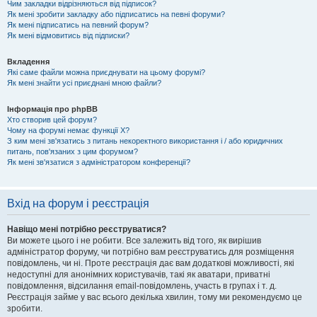
Чим закладки відрізняються від підписок?
Як мені зробити закладку або підписатись на певні форуми?
Як мені підписатись на певний форум?
Як мені відмовитись від підписки?
Вкладення
Які саме файли можна приєднувати на цьому форумі?
Як мені знайти усі приєднані мною файли?
Інформація про phpBB
Хто створив цей форум?
Чому на форумі немає функції X?
З ким мені зв'язатись з питань некоректного використання і / або юридичних
питань, пов'язаних з цим форумом?
Як мені зв'язатися з адміністратором конференції?
Вхід на форум і реєстрація
Навіщо мені потрібно реєструватися?
Ви можете цього і не робити. Все залежить від того, як вирішив
адміністратор форуму, чи потрібно вам реєструватись для розміщення
повідомлень, чи ні. Проте реєстрація дає вам додаткові можливості, які
недоступні для анонімних користувачів, такі як аватари, приватні
повідомлення, відсилання email-повідомлень, участь в групах і т. д.
Реєстрація займе у вас всього декілька хвилин, тому ми рекомендуємо це
зробити.