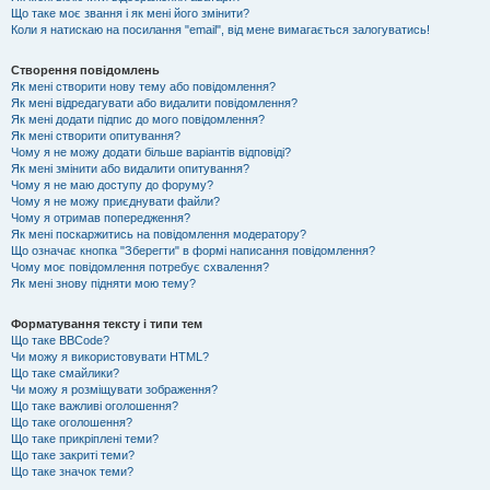
Що таке моє звання і як мені його змінити?
Коли я натискаю на посилання "email", від мене вимагається залогуватись!
Створення повідомлень
Як мені створити нову тему або повідомлення?
Як мені відредагувати або видалити повідомлення?
Як мені додати підпис до мого повідомлення?
Як мені створити опитування?
Чому я не можу додати більше варіантів відповіді?
Як мені змінити або видалити опитування?
Чому я не маю доступу до форуму?
Чому я не можу приєднувати файли?
Чому я отримав попередження?
Як мені поскаржитись на повідомлення модератору?
Що означає кнопка "Зберегти" в формі написання повідомлення?
Чому моє повідомлення потребує схвалення?
Як мені знову підняти мою тему?
Форматування тексту і типи тем
Що таке BBCode?
Чи можу я використовувати HTML?
Що таке смайлики?
Чи можу я розміщувати зображення?
Що таке важливі оголошення?
Що таке оголошення?
Що таке прикріплені теми?
Що таке закриті теми?
Що таке значок теми?