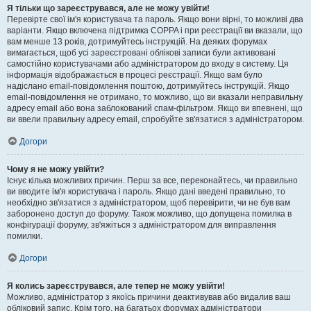
Я тільки що зареєструвався, але не можу увійти!
Перевірте свої ім'я користувача та пароль. Якщо вони вірні, то можливі два
варіанти. Якщо включена підтримка COPPA і при реєстрації ви вказали, що
вам менше 13 років, дотримуйтесь інструкцій. На деяких форумах
вимагається, щоб усі зареєстровані облікові записи були активовані
самостійно користувачами або адміністратором до входу в систему. Ця
інформація відображається в процесі реєстрації. Якщо вам було
надіслано email-повідомлення поштою, дотримуйтесь інструкцій. Якщо
email-повідомлення не отримано, то можливо, що ви вказали неправильну
адресу email або вона заблокований спам-фільтром. Якщо ви впевнені, що
ви ввели правильну адресу email, спробуйте зв'язатися з адміністратором.
Догори
Чому я не можу увійти?
Існує кілька можливих причин. Перш за все, переконайтесь, чи правильно
ви вводите ім'я користувача і пароль. Якщо дані введені правильно, то
необхідно зв'язатися з адміністратором, щоб перевірити, чи не був вам
заборонено доступ до форуму. Також можливо, що допущена помилка в
конфігурації форуму, зв'яжіться з адміністратором для виправлення
помилки.
Догори
Я колись зареєструвався, але тепер не можу увійти!
Можливо, адміністратор з якоїсь причини деактивував або видалив ваш
обліковий запис. Крім того, на багатьох форумах адміністратори