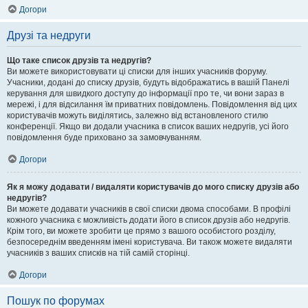
Догори
Друзі та недруги
Що таке список друзів та недругів?
Ви можете використовувати ці списки для інших учасників форуму.
Учасники, додані до списку друзів, будуть відображатись в вашій Панелі
керування для швидкого доступу до інформації про те, чи вони зараз в
мережі, і для відсилання їм приватних повідомлень. Повідомлення від цих
користувачів можуть виділятись, залежно від встановленого стилю
конференції. Якщо ви додали учасника в список ваших недругів, усі його
повідомлення буде приховано за замовчуванням.
Догори
Як я можу додавати / видаляти користувачів до мого списку друзів або
недругів?
Ви можете додавати учасників в свої списки двома способами. В профілі
кожного учасника є можливість додати його в список друзів або недругів.
Крім того, ви можете зробити це прямо з вашого особистого розділу,
безпосереднім введенням імені користувача. Ви також можете видаляти
учасників з ваших списків на тій самій сторінці.
Догори
Пошук по форумах