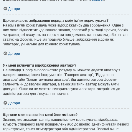
Догори
Що означають зображення поряд з моїм ім'ям користувача?
Разом з ім'ям користувача може відображатись два зображення. Одне з
них може відноситись до вашого звання, зазвичай у вигляді зірочок, блоків
чи крапок, які вказують на те, скільки повідомлень ви написали, або на ваш
статус на форумі. Інше, як правило більше, зображення відомо як
"аватара", унікальне для кожного користувача.
Догори
Як мені включити відображення аватари?
На вкладці "Профіль" особистого розділу ви можете додати аватару з
використанням різних інструментів: "Галерея аватар", "Віддалена
аватара" або "Завантажувана аватара". Від адміністратора форуму
залежить чи дозволені аватари, а також які типи аватар можуть бути
доступні. Якщо ви не можете використовувати аватари, зверніться до
адміністратора для з'ясування причин.
Догори
Що таке моє звання і як мені його змінити?
Звання, яке знаходиться під вашим іменем користувача, відображає
кількість створених вами повідомлень або дозволяє ідентифікувати певних
користувачів, таких як модератори або адміністратори. Взагалі ви не