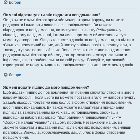
Догори
Як мені відредагувати або видалити повідомлення?
Якщо ви не є адміністратором або модератором форуму, ви можете
редагувати і видаляти лише власні повідомлення. Ви можете
відредагувати повідомлення, натиснувши на кнопку
Редагувати
у
відповідному повідомленні, інколи лише протягом обмеженого часу з
моменту створення. Якщо хтось вже відповів на повідомлення, то під ним
з'явиться невеличкий напис, який показує скільки разів ви редагували, а
також дату і час останньої з них. Воно не з'явиться, якщо повідомлення
редагував адміністратор або модератор, хоча вони можуть залишити
інформацію про зроблені зміни на свій розсуд. Врахуйте, що звичайні
користувачі не можуть видалити повідомлення, на яке вже хтось відповів.
Догори
Як мені додати підпис до мого повідомлення?
Щоб додати підпис до повідомлення, ви повинні спочатку створити його в
вашому профілі. Після цього ви можете поставити галочку напроти пункту
Завжди використовувати ваш підпис
в формі створення повідомлення,
щоб підпис приєднався. Ви також можете налаштувати приєднання
підпису за замовчуванням до усіх ваших повідомлень, зробивши
відповідний вибір у параграфі "Відправлення повідомлень" пункту
"Особисті налаштування" у вашому профілі. Незважаючи на це, ви
зможете скасувати додавання підпису в окремих повідомлення, знявши
прапорець
Завжди використовувати ваш підпис
в формі створення
повідомлення.