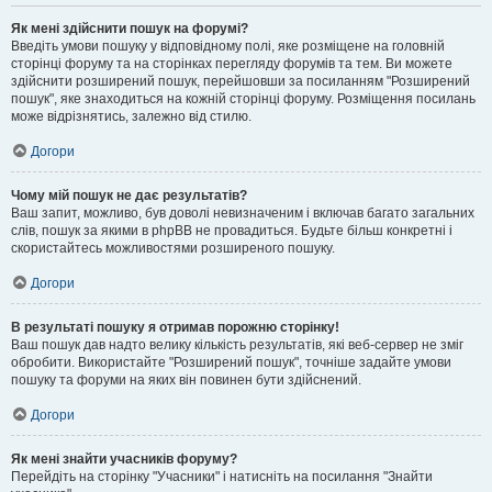
Як мені здійснити пошук на форумі?
Введіть умови пошуку у відповідному полі, яке розміщене на головній
сторінці форуму та на сторінках перегляду форумів та тем. Ви можете
здійснити розширений пошук, перейшовши за посиланням "Розширений
пошук", яке знаходиться на кожній сторінці форуму. Розміщення посилань
може відрізнятись, залежно від стилю.
Догори
Чому мій пошук не дає результатів?
Ваш запит, можливо, був доволі невизначеним і включав багато загальних
слів, пошук за якими в phpBB не провадиться. Будьте більш конкретні і
скористайтесь можливостями розширеного пошуку.
Догори
В результаті пошуку я отримав порожню сторінку!
Ваш пошук дав надто велику кількість результатів, які веб-сервер не зміг
обробити. Використайте "Розширений пошук", точніше задайте умови
пошуку та форуми на яких він повинен бути здійснений.
Догори
Як мені знайти учасників форуму?
Перейдіть на сторінку "Учасники" і натисніть на посилання "Знайти