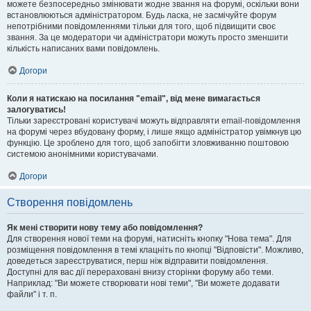
можете безпосередньо змінювати жодне звання на форумі, оскільки вони
встановлюються адміністратором. Будь ласка, не засмічуйте форум
непотрібними повідомленнями тільки для того, щоб підвищити своє
звання. За це модератори чи адміністратори можуть просто зменшити
кількість написаних вами повідомлень.
Догори
Коли я натискаю на посилання "email", від мене вимагається
залогуватись!
Тільки зареєстровані користувачі можуть відправляти email-повідомлення
на форумі через вбудовану форму, і лише якщо адміністратор увімкнув цю
функцію. Це зроблено для того, щоб запобігти зловживанню поштовою
системою анонімними користувачами.
Догори
Створення повідомлень
Як мені створити нову тему або повідомлення?
Для створення нової теми на форумі, натисніть кнопку "Нова тема". Для
розміщення повідомлення в темі клацніть по кнопці "Відповісти". Можливо,
доведеться зареєструватися, перш ніж відправити повідомлення.
Доступні для вас дії перераховані внизу сторінки форуму або теми.
Наприклад: "Ви можете створювати нові теми", "Ви можете додавати
файли" і т. п.