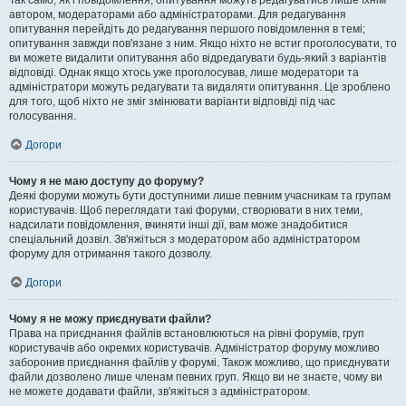
Так само, як і повідомлення, опитування можуть редагуватись лише їхнім
автором, модераторами або адміністраторами. Для редагування
опитування перейдіть до редагування першого повідомлення в темі;
опитування завжди пов'язане з ним. Якщо ніхто не встиг проголосувати, то
ви можете видалити опитування або відредагувати будь-який з варіантів
відповіді. Однак якщо хтось уже проголосував, лише модератори та
адміністратори можуть редагувати та видаляти опитування. Це зроблено
для того, щоб ніхто не зміг змінювати варіанти відповіді під час
голосування.
Догори
Чому я не маю доступу до форуму?
Деякі форуми можуть бути доступними лише певним учасникам та групам
користувачів. Щоб переглядати такі форуми, створювати в них теми,
надсилати повідомлення, вчиняти інші дії, вам може знадобитися
спеціальний дозвіл. Зв'яжіться з модератором або адміністратором
форуму для отримання такого дозволу.
Догори
Чому я не можу приєднувати файли?
Права на приєднання файлів встановлюються на рівні форумів, груп
користувачів або окремих користувачів. Адміністратор форуму можливо
заборонив приєднання файлів у форумі. Також можливо, що приєднувати
файли дозволено лише членам певних груп. Якщо ви не знаєте, чому ви
не можете додавати файли, зв'яжіться з адміністратором.