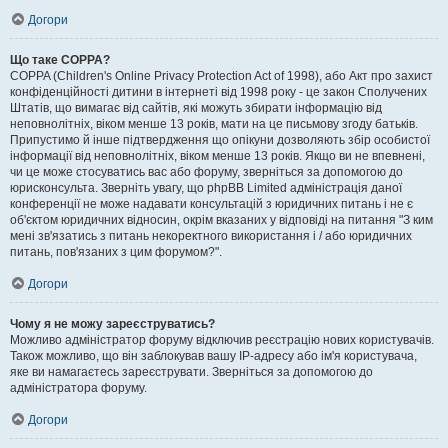
Догори
Що таке COPPA?
COPPA (Children's Online Privacy Protection Act of 1998), або Акт про захист
конфіденційності дитини в інтернеті від 1998 року - це закон Сполучених
Штатів, що вимагає від сайтів, які можуть збирати інформацію від
неповнолітніх, віком менше 13 років, мати на це письмову згоду батьків.
Припустимо й інше підтвердження що опікуни дозволяють збір особистої
інформації від неповнолітніх, віком менше 13 років. Якщо ви не впевнені,
чи це може стосуватись вас або форуму, зверніться за допомогою до
юрисконсульта. Зверніть увагу, що phpBB Limited адміністрація даної
конференції не може надавати консультацій з юридичних питань і не є
об'єктом юридичних відносин, окрім вказаних у відповіді на питання "З ким
мені зв'язатись з питань некоректного використання і / або юридичних
питань, пов'язаних з цим форумом?".
Догори
Чому я не можу зареєструватись?
Можливо адміністратор форуму відключив реєстрацію нових користувачів.
Також можливо, що він заблокував вашу IP-адресу або ім'я користувача,
яке ви намагаєтесь зареєструвати. Зверніться за допомогою до
адміністратора форуму.
Догори