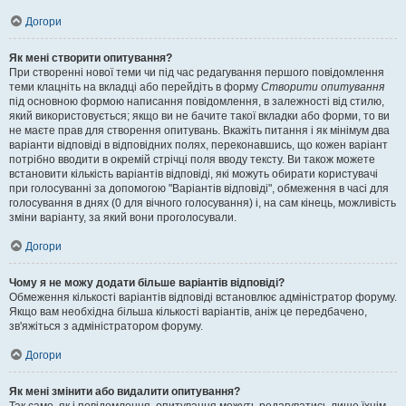
Догори
Як мені створити опитування?
При створенні нової теми чи під час редагування першого повідомлення
теми клацніть на вкладці або перейдіть в форму
Створити опитування
під основною формою написання повідомлення, в залежності від стилю,
який використовується; якщо ви не бачите такої вкладки або форми, то ви
не маєте прав для створення опитувань. Вкажіть питання і як мінімум два
варіанти відповіді в відповідних полях, переконавшись, що кожен варіант
потрібно вводити в окремій стрічці поля вводу тексту. Ви також можете
встановити кількість варіантів відповіді, які можуть обирати користувачі
при голосуванні за допомогою "Варіантів відповіді", обмеження в часі для
голосування в днях (0 для вічного голосування) і, на сам кінець, можливість
зміни варіанту, за який вони проголосували.
Догори
Чому я не можу додати більше варіантів відповіді?
Обмеження кількості варіантів відповіді встановлює адміністратор форуму.
Якщо вам необхідна більша кількості варіантів, аніж це передбачено,
зв'яжіться з адміністратором форуму.
Догори
Як мені змінити або видалити опитування?