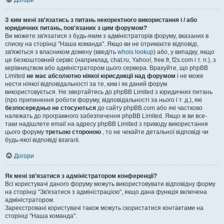
Догори
З ким мені зв'язатись з питань некоректного використання і / або
юридичних питань, пов'язаних з цим форумом?
Ви можете зв'язатися з будь-яким з адміністраторів форуму, вказаних в
списку на сторінці "Наша команда". Якщо ви не отримаєте відповіді,
зв'яжіться з власником домену (введіть
whois lookup
) або, у випадку, якщо
це безкоштовний сервіс (наприклад, chat.ru, Yahoo!, free.fr, f2s.com і т. п.), з
керівництвом або адміністратором цього сервера. Врахуйте, що phpBB
Limited
не має абсолютно ніякої юрисдикції над форумом
і не може
нести ніякої відповідальності за те, ким і як даний форум
використовується. Не звертайтесь до phpBB Limited з юридичних питань
(про припинення роботи форуму, відповідальності за нього і т. д.), які
безпосередньо не стосуються
до сайту phpBB.com або які частково
належать до програмного забезпечення phpBB Limited. Якщо ж ви все-
таки надішлете email на адресу phpBB Limited з приводу використання
цього форуму
третьою стороною
, то не чекайте детальної відповіді чи
будь-якої відповіді взагалі.
Догори
Як мені зв'язатися з адміністратором конференції?
Всі користувачі даного форуму можуть використовувати відповідну форму
на сторінці "Зв'язатися з адміністрацією", якщо дана функція включена
адміністратором.
Зареєстровані користувачі також можуть скористатися контактами на
сторінці "Наша команда".