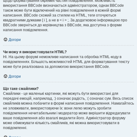
щодо форматування окремих частин повідомлення. Можливість
використання BBCode визначається адміністратором, однак BBCode
також може бути відключений на рівні повідомлення в кожній формі
написання. BBCode схожий за стилем на HTML, теги оточуються
квадратними дужками [ і ], а не в < і > ;. За додатковою інформацією про
BBCode зверніться до керівництва з BBCode, яка доступна з форми
написання повідомлення.
Догори
Чи можу я використовувати HTML?
Ні. На цьому форумі неможливе написання та обробка HTML-коду в
повідомленнях. Більшість можливостей HTML для форматування тексту
може бути реалізована за допомогою використання BBCode.
Догори
Що таке смайлики?
Смайлики - це маленькі картинки, які можуть бути використані для
передачі емоцій, наприклад, :) означає радість, :( означає сум. Весь список
смайликів можна побачити в формі написання повідомлення. Намагайтесь
не зловживати, використовуючи їх: вони легко можуть зробити
повідомлення нечитабельним і модератор може вирішити відредагувати
ваше повідомлення або взагалі видалити його. Адміністратор форуму
може обмежувати кількість смайликів, які можна використовувати в
повідомленні.