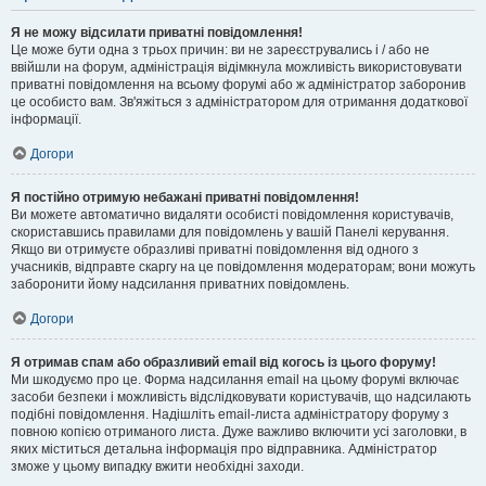
Я не можу відсилати приватні повідомлення!
Це може бути одна з трьох причин: ви не зареєструвались і / або не
ввійшли на форум, адміністрація відімкнула можливість використовувати
приватні повідомлення на всьому форумі або ж адміністратор заборонив
це особисто вам. Зв'яжіться з адміністратором для отримання додаткової
інформації.
Догори
Я постійно отримую небажані приватні повідомлення!
Ви можете автоматично видаляти особисті повідомлення користувачів,
скориставшись правилами для повідомлень у вашій Панелі керування.
Якщо ви отримуєте образливі приватні повідомлення від одного з
учасників, відправте скаргу на це повідомлення модераторам; вони можуть
заборонити йому надсилання приватних повідомлень.
Догори
Я отримав спам або образливий email від когось із цього форуму!
Ми шкодуємо про це. Форма надсилання email на цьому форумі включає
засоби безпеки і можливість відслідковувати користувачів, що надсилають
подібні повідомлення. Надішліть email-листа адміністратору форуму з
повною копією отриманого листа. Дуже важливо включити усі заголовки, в
яких міститься детальна інформація про відправника. Адміністратор
зможе у цьому випадку вжити необхідні заходи.