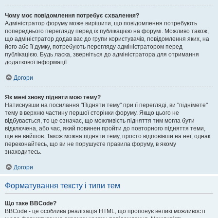
Чому моє повідомлення потребує схвалення?
Адміністратор форуму може вирішити, що повідомлення потребують
попереднього перегляду перед їх публікацією на форумі. Можливо також,
що адміністратор додав вас до групи користувачів, повідомлення яких, на
його або її думку, потребують перегляду адміністратором перед
публікацією. Будь ласка, зверніться до адміністратора для отримання
додаткової інформації.
Догори
Як мені знову підняти мою тему?
Натиснувши на посилання "Підняти тему" при її перегляді, ви "піднімете"
тему в верхню частину першої сторінки форуму. Якщо цього не
відбувається, то це означає, що можливість підняття тим могла бути
відключена, або час, який повинен пройти до повторного підняття теми,
ще не вийшов. Також можна підняти тему, просто відповівши на неї, однак
переконайтесь, що ви не порушуєте правила форуму, в якому
знаходитесь.
Догори
Форматування тексту і типи тем
Що таке BBCode?
BBCode - це особлива реалізація HTML, що пропонує великі можливості