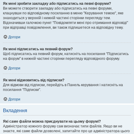
Як мені зробити закладку або підписатись на певні форуми?
Ви можете створити закладку або підписатись на певні форуми,
клацнувши по відповідному посиланню в меню "Керування темою", яке
знаходиться у верхній і нижній частині сторінки перегляду тем.
Відзначивши галочкою пункт "Повідомляти мені про отримання відповіді"
при відправці повідомлення, ви також підпишетеся на відповідну тему.
Догори
Як мені підписатись на певний форум?
Щоб підписатись на певний форум, натисніть на посилання "Підписатись
на форум" в нижній частині сторінки перегляду відповідного форуму.
Догори
Як мені відмовитись від підписки?
Для відмови від підписки, перейдіть в Панель керування і натисніть на
посилання "Підписки".
Догори
Вкладення
Які саме файли можна приєднувати на цьому форумі?
Адміністратор кожного форуму сам визначає типи файлів. Якщо ви не
знаєте, які саме файли дозволені, запитайте про це адміністратора цього