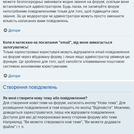
можете безпосередньо змінювати жодне звання на форумі, оскільки вони
встановлюються адміністратором. Будь ласка, не засмічуйте форум
непотрібними повідомленнями тільки для того, щоб підвищити своє
звання. За це модератори чи адміністратори можуть просто зменшити
кількість написаних вами повідомлень.
Догори
Коли я натискаю на посилання "email", від мене вимагається
залогуватись!
Тільки зареєстровані користувачі можуть відправляти email-повідомлення
на форумі через вбудовану форму, і лише якщо адміністратор увімкнув цю
функцію. Це зроблено для того, щоб запобігти зловживанню поштовою
системою анонімними користувачами.
Догори
Створення повідомлень
Як мені створити нову тему або повідомлення?
Для створення нової теми на форумі, натисніть кнопку "Нова тема". Для
розміщення повідомлення в темі клацніть по кнопці "Відповісти". Можливо,
доведеться зареєструватися, перш ніж відправити повідомлення.
Доступні для вас дії перераховані внизу сторінки форуму або теми.
Наприклад: "Ви можете створювати нові теми", "Ви можете додавати
файли" і т. п.