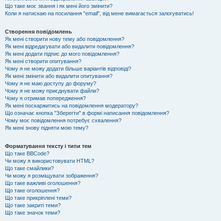
Що таке моє звання і як мені його змінити?
Коли я натискаю на посилання "email", від мене вимагається залогуватись!
Створення повідомлень
Як мені створити нову тему або повідомлення?
Як мені відредагувати або видалити повідомлення?
Як мені додати підпис до мого повідомлення?
Як мені створити опитування?
Чому я не можу додати більше варіантів відповіді?
Як мені змінити або видалити опитування?
Чому я не маю доступу до форуму?
Чому я не можу приєднувати файли?
Чому я отримав попередження?
Як мені поскаржитись на повідомлення модератору?
Що означає кнопка "Зберегти" в формі написання повідомлення?
Чому моє повідомлення потребує схвалення?
Як мені знову підняти мою тему?
Форматування тексту і типи тем
Що таке BBCode?
Чи можу я використовувати HTML?
Що таке смайлики?
Чи можу я розміщувати зображення?
Що таке важливі оголошення?
Що таке оголошення?
Що таке прикріплені теми?
Що таке закриті теми?
Що таке значок теми?