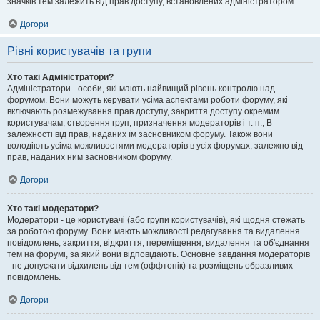
значків тем залежить від прав доступу, встановлених адміністратором.
Догори
Рівні користувачів та групи
Хто такі Адміністратори?
Адміністратори - особи, які мають найвищий рівень контролю над
форумом. Вони можуть керувати усіма аспектами роботи форуму, які
включають розмежування прав доступу, закриття доступу окремим
користувачам, створення груп, призначення модераторів і т. п., В
залежності від прав, наданих їм засновником форуму. Також вони
володіють усіма можливостями модераторів в усіх форумах, залежно від
прав, наданих ним засновником форуму.
Догори
Хто такі модератори?
Модератори - це користувачі (або групи користувачів), які щодня стежать
за роботою форуму. Вони мають можливості редагування та видалення
повідомлень, закриття, відкриття, переміщення, видалення та об'єднання
тем на форумі, за який вони відповідають. Основне завдання модераторів
- не допускати відхилень від тем (оффтопік) та розміщень образливих
повідомлень.
Догори