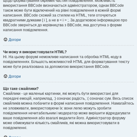
щодо форматування окремих частин повідомлення. Можливість
використання BBCode визначається адміністратором, однак BBCode
також може бути відключений на рівні повідомлення в кожній формі
написання. BBCode схожий за стилем на HTML, теги оточуються
квадратними дужками [ і ], а не в < і > ;. За додатковою інформацією про
BBCode зверніться до керівництва з BBCode, яка доступна з форми
написання повідомлення.
Догори
Чи можу я використовувати HTML?
Ні. На цьому форумі неможливе написання та обробка HTML-коду в
повідомленнях. Більшість можливостей HTML для форматування тексту
може бути реалізована за допомогою використання BBCode.
Догори
Що таке смайлики?
Смайлики - це маленькі картинки, які можуть бути використані для
передачі емоцій, наприклад, :) означає радість, :( означає сум. Весь список
смайликів можна побачити в формі написання повідомлення. Намагайтесь
не зловживати, використовуючи їх: вони легко можуть зробити
повідомлення нечитабельним і модератор може вирішити відредагувати
ваше повідомлення або взагалі видалити його. Адміністратор форуму
може обмежувати кількість смайликів, які можна використовувати в
повідомленні.