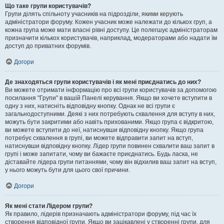
Що таке групи користувачів?
Групи ділять спільноту учасників на підрозділи, якими керують
адміністратори форуму. Кожен учасник може належати до кількох груп, а
кожна група може мати власні рівні доступу. Це полегшує адміністраторам
призначити кількох користувачів, наприклад, модераторами або надати їм
доступ до приватних форумів.
Догори
Де знаходяться групи користувачів і як мені приєднатись до них?
Ви можете отримати інформацію про всі групи користувачів за допомогою
посилання "Групи" в вашій Панелі керування. Якщо ви хочете вступити в
одну з них, натисніть відповідну кнопку. Однак не всі групи є
загальнодоступними. Деякі з них потребують схвалення для вступу в них,
можуть бути закритими або навіть прихованими. Якщо група є відкритою,
ви можете вступити до неї, натиснувши відповідну кнопку. Якщо група
потребує схвалення в групі, ви можете відправити запит на вступ,
натиснувши відповідну кнопку. Лідер групи повинен схвалити ваш запит в
групі і може запитати, чому ви бажаєте приєднатись. Будь ласка, не
діставайте лідера групи питаннями, чому він відхилив ваш запит на вступ,
у нього можуть бути для цього свої причини.
Догори
Як мені стати Лідером групи?
Як правило, лідерів призначають адміністратори форуму, під час їх
створення відповідної групи. Якщо ви зацікавлені у створенні групи, для