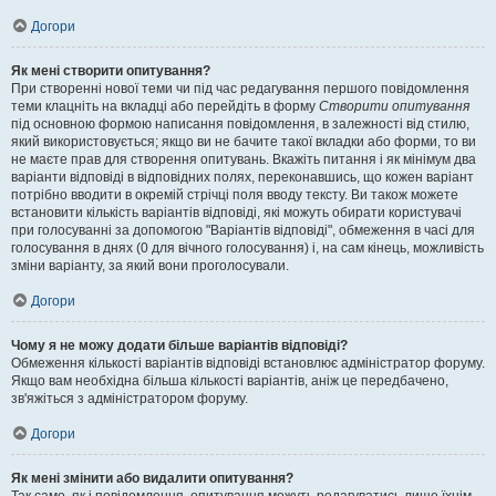
Догори
Як мені створити опитування?
При створенні нової теми чи під час редагування першого повідомлення
теми клацніть на вкладці або перейдіть в форму
Створити опитування
під основною формою написання повідомлення, в залежності від стилю,
який використовується; якщо ви не бачите такої вкладки або форми, то ви
не маєте прав для створення опитувань. Вкажіть питання і як мінімум два
варіанти відповіді в відповідних полях, переконавшись, що кожен варіант
потрібно вводити в окремій стрічці поля вводу тексту. Ви також можете
встановити кількість варіантів відповіді, які можуть обирати користувачі
при голосуванні за допомогою "Варіантів відповіді", обмеження в часі для
голосування в днях (0 для вічного голосування) і, на сам кінець, можливість
зміни варіанту, за який вони проголосували.
Догори
Чому я не можу додати більше варіантів відповіді?
Обмеження кількості варіантів відповіді встановлює адміністратор форуму.
Якщо вам необхідна більша кількості варіантів, аніж це передбачено,
зв'яжіться з адміністратором форуму.
Догори
Як мені змінити або видалити опитування?