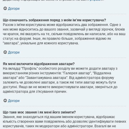
Догори
Що означають зображення поряд з моїм ім'ям користувача?
Разом з ім'ям користувача може відображатись два зображення. Одне з
них може відноситись до вашого звання, зазвичай у вигляді зірочок, блоків
чи крапок, які вказують на те, скільки повідомлень ви написали, або на ваш
статус на форумі. Інше, як правило більше, зображення відомо як
"аватара", унікальне для кожного користувача.
Догори
Як мені включити відображення аватари?
На вкладці "Профіль" особистого розділу ви можете додати аватару з
використанням різних інструментів: "Галерея аватар", "Віддалена
аватара" або "Завантажувана аватара". Від адміністратора форуму
залежить чи дозволені аватари, а також які типи аватар можуть бути
доступні. Якщо ви не можете використовувати аватари, зверніться до
адміністратора для з'ясування причин.
Догори
Що таке моє звання і як мені його змінити?
Звання, яке знаходиться під вашим іменем користувача, відображає
кількість створених вами повідомлень або дозволяє ідентифікувати певних
користувачів, таких як модератори або адміністратори. Взагалі ви не