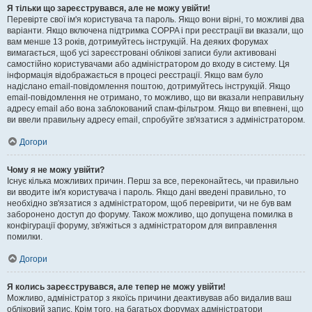
Я тільки що зареєструвався, але не можу увійти!
Перевірте свої ім'я користувача та пароль. Якщо вони вірні, то можливі два
варіанти. Якщо включена підтримка COPPA і при реєстрації ви вказали, що
вам менше 13 років, дотримуйтесь інструкцій. На деяких форумах
вимагається, щоб усі зареєстровані облікові записи були активовані
самостійно користувачами або адміністратором до входу в систему. Ця
інформація відображається в процесі реєстрації. Якщо вам було
надіслано email-повідомлення поштою, дотримуйтесь інструкцій. Якщо
email-повідомлення не отримано, то можливо, що ви вказали неправильну
адресу email або вона заблокований спам-фільтром. Якщо ви впевнені, що
ви ввели правильну адресу email, спробуйте зв'язатися з адміністратором.
Догори
Чому я не можу увійти?
Існує кілька можливих причин. Перш за все, переконайтесь, чи правильно
ви вводите ім'я користувача і пароль. Якщо дані введені правильно, то
необхідно зв'язатися з адміністратором, щоб перевірити, чи не був вам
заборонено доступ до форуму. Також можливо, що допущена помилка в
конфігурації форуму, зв'яжіться з адміністратором для виправлення
помилки.
Догори
Я колись зареєструвався, але тепер не можу увійти!
Можливо, адміністратор з якоїсь причини деактивував або видалив ваш
обліковий запис. Крім того, на багатьох форумах адміністратори