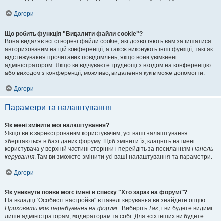
Догори
Що робить функція "Видалити файли cookie"?
Вона видаляє всі створені файли cookie, які дозволяють вам залишатися
авторизованим на цій конференції, а також виконують інші функції, такі як
відстежування прочитаних повідомлень, якщо вони увімкнені
адміністратором. Якщо ви відчуваєте труднощі з входом на конференцію
або виходом з конференції, можливо, видалення куків може допомогти.
Догори
Параметри та налаштування
Як мені змінити мої налаштування?
Якщо ви є зареєстрованим користувачем, усі ваші налаштування
зберігаються в базі даних форуму. Щоб змінити їх, клацніть на імені
користувача у верхній частині сторінки і перейдіть за посиланням
Панель
керування
. Там ви зможете змінити усі ваші налаштування та параметри.
Догори
Як уникнути появи мого імені в списку "Хто зараз на форумі"?
На вкладці "Особисті настройки" в панелі керування ви знайдете опцію
Приховати моє перебування на форумі
. Виберіть
Так
, і ви будете видимі
лише адміністраторам, модераторам та собі. Для всіх інших ви будете