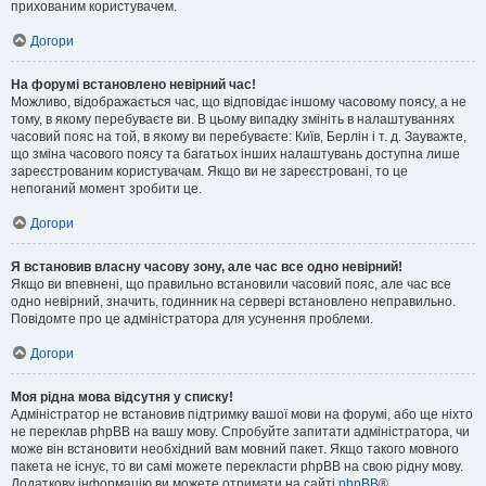
прихованим користувачем.
Догори
На форумі встановлено невірний час!
Можливо, відображається час, що відповідає іншому часовому поясу, а не
тому, в якому перебуваєте ви. В цьому випадку змініть в налаштуваннях
часовий пояс на той, в якому ви перебуваєте: Київ, Берлін і т. д. Зауважте,
що зміна часового поясу та багатьох інших налаштувань доступна лише
зареєстрованим користувачам. Якщо ви не зареєстровані, то це
непоганий момент зробити це.
Догори
Я встановив власну часову зону, але час все одно невірний!
Якщо ви впевнені, що правильно встановили часовий пояс, але час все
одно невірний, значить, годинник на сервері встановлено неправильно.
Повідомте про це адміністратора для усунення проблеми.
Догори
Моя рідна мова відсутня у списку!
Адміністратор не встановив підтримку вашої мови на форумі, або ще ніхто
не переклав phpBB на вашу мову. Спробуйте запитати адміністратора, чи
може він встановити необхідний вам мовний пакет. Якщо такого мовного
пакета не існує, то ви самі можете перекласти phpBB на свою рідну мову.
Додаткову інформацію ви можете отримати на сайті
phpBB
®.