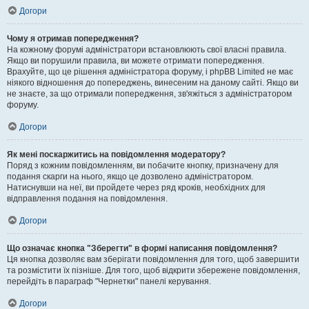
Догори
Чому я отримав попередження?
На кожному форумі адміністратори встановлюють свої власні правила.
Якщо ви порушили правила, ви можете отримати попередження.
Врахуйте, що це рішення адміністратора форуму, і phpBB Limited не має
ніякого відношення до попереджень, винесеним на даному сайті. Якщо ви
не знаєте, за що отримали попередження, зв'яжіться з адміністратором
форуму.
Догори
Як мені поскаржитись на повідомлення модератору?
Поряд з кожним повідомленням, ви побачите кнопку, призначену для
подання скарги на нього, якщо це дозволено адміністратором.
Натиснувши на неї, ви пройдете через ряд кроків, необхідних для
відправлення подання на повідомлення.
Догори
Що означає кнопка "Зберегти" в формі написання повідомлення?
Ця кнопка дозволяє вам зберігати повідомлення для того, щоб завершити
та розмістити їх пізніше. Для того, щоб відкрити збережене повідомлення,
перейдіть в параграф "Чернетки" панелі керування.
Догори