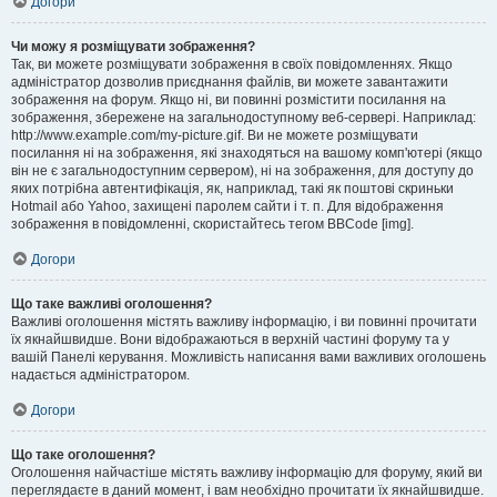
Догори
Чи можу я розміщувати зображення?
Так, ви можете розміщувати зображення в своїх повідомленнях. Якщо
адміністратор дозволив приєднання файлів, ви можете завантажити
зображення на форум. Якщо ні, ви повинні розмістити посилання на
зображення, збережене на загальнодоступному веб-сервері. Наприклад:
http://www.example.com/my-picture.gif. Ви не можете розміщувати
посилання ні на зображення, які знаходяться на вашому комп'ютері (якщо
він не є загальнодоступним сервером), ні на зображення, для доступу до
яких потрібна автентифікація, як, наприклад, такі як поштові скриньки
Hotmail або Yahoo, захищені паролем сайти і т. п. Для відображення
зображення в повідомленні, скористайтесь тегом BBCode [img].
Догори
Що таке важливі оголошення?
Важливі оголошення містять важливу інформацію, і ви повинні прочитати
їх якнайшвидше. Вони відображаються в верхній частині форуму та у
вашій Панелі керування. Можливість написання вами важливих оголошень
надається адміністратором.
Догори
Що таке оголошення?
Оголошення найчастіше містять важливу інформацію для форуму, який ви
переглядаєте в даний момент, і вам необхідно прочитати їх якнайшвидше.