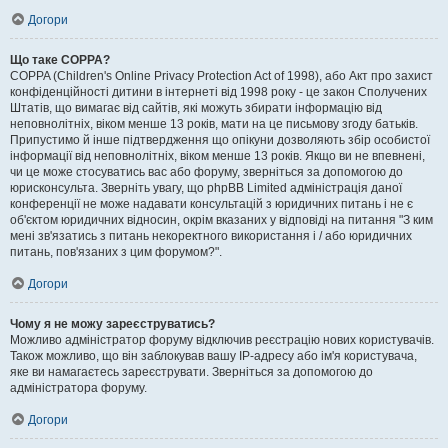
Догори
Що таке COPPA?
COPPA (Children's Online Privacy Protection Act of 1998), або Акт про захист
конфіденційності дитини в інтернеті від 1998 року - це закон Сполучених
Штатів, що вимагає від сайтів, які можуть збирати інформацію від
неповнолітніх, віком менше 13 років, мати на це письмову згоду батьків.
Припустимо й інше підтвердження що опікуни дозволяють збір особистої
інформації від неповнолітніх, віком менше 13 років. Якщо ви не впевнені,
чи це може стосуватись вас або форуму, зверніться за допомогою до
юрисконсульта. Зверніть увагу, що phpBB Limited адміністрація даної
конференції не може надавати консультацій з юридичних питань і не є
об'єктом юридичних відносин, окрім вказаних у відповіді на питання "З ким
мені зв'язатись з питань некоректного використання і / або юридичних
питань, пов'язаних з цим форумом?".
Догори
Чому я не можу зареєструватись?
Можливо адміністратор форуму відключив реєстрацію нових користувачів.
Також можливо, що він заблокував вашу IP-адресу або ім'я користувача,
яке ви намагаєтесь зареєструвати. Зверніться за допомогою до
адміністратора форуму.
Догори