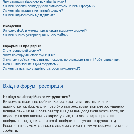
Чим закладки відрізняються від підписок?
Як мені зробити закладку або підписатись на певні форуми?
Як мені підписатись на певний форум?
Як мені відмовитись від підписки?
Вкладення
Які саме файли можна приєднувати на цьому форумі?
Як мені знайти усі приєднані мною файли?
Інформація про phpBB
Хто створив цей форум?
Чому на форумі немає функції X?
З ким мені зв'язатись з питань некоректного використання і / або юридичних
питань, пов'язаних з цим форумом?
Як мені зв'язатися з адміністратором конференції?
Вхід на форум і реєстрація
Навіщо мені потрібно реєструватися?
Ви можете цього і не робити. Все залежить від того, як вирішив
адміністратор форуму, чи потрібно вам реєструватись для розміщення
повідомлень, чи ні. Проте реєстрація дає вам додаткові можливості, які
недоступні для анонімних користувачів, такі як аватари, приватні
повідомлення, відсилання email-повідомлень, участь в групах і т. д.
Реєстрація займе у вас всього декілька хвилин, тому ми рекомендуємо це
зробити.