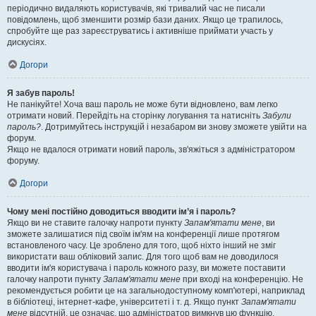
періодично видаляють користувачів, які тривалий час не писали
повідомлень, щоб зменшити розмір бази даних. Якщо це трапилось,
спробуйте ще раз зареєструватись і активніше приймати участь у
дискусіях.
Догори
Я забув пароль!
Не панікуйте! Хоча ваш пароль не може бути відновлено, вам легко
отримати новий. Перейдіть на сторінку логування та натисніть
Забули
пароль?
. Дотримуйтесь інструкцій і незабаром ви знову зможете увійти на
форум.
Якщо не вдалося отримати новий пароль, зв'яжіться з адміністратором
форуму.
Догори
Чому мені постійно доводиться вводити ім’я і пароль?
Якщо ви не ставите галочку напроти пункту
Запам'ятати мене
, ви
зможете залишатися під своїм ім'ям на конференції лише протягом
встановленого часу. Це зроблено для того, щоб ніхто інший не зміг
використати ваш обліковий запис. Для того щоб вам не доводилося
вводити ім'я користувача і пароль кожного разу, ви можете поставити
галочку напроти пункту
Запам'ятати мене
при вході на конференцію. Не
рекомендується робити це на загальнодоступному комп'ютері, наприклад
в бібліотеці, інтернет-кафе, університеті і т. д. Якщо пункт
Запам'ятати
мене
відсутній, це означає, що адміністратор вимкнув цю функцію.