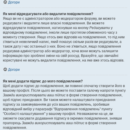
Догори
Як мені відредагувати або видалити повідомлення?
Якщо ви не є адміністратором або модератором форуму, ви можете
редагувати і видаляти лише власні повідомлення. Ви можете
відредагувати повідомлення, натиснувши на кнопку
Редагувати
у
відповідному повідомленні, інколи лише протягом обмеженого часу з
моменту створення. Якщо хтось вже відповів на повідомлення, то під ним
з'явиться невеличкий напис, який показує скільки разів ви редагували, а
також дату і час останньої з них. Воно не з'явиться, якщо повідомлення
редагував адміністратор або модератор, хоча вони можуть залишити
інформацію про зроблені зміни на свій розсуд. Врахуйте, що звичайні
користувачі не можуть видалити повідомлення, на яке вже хтось відповів.
Догори
Як мені додати підпис до мого повідомлення?
Щоб додати підпис до повідомлення, ви повинні спочатку створити його в
вашому профілі. Після цього ви можете поставити галочку напроти пункту
Завжди використовувати ваш підпис
в формі створення повідомлення,
щоб підпис приєднався. Ви також можете налаштувати приєднання
підпису за замовчуванням до усіх ваших повідомлень, зробивши
відповідний вибір у параграфі "Відправлення повідомлень" пункту
"Особисті налаштування" у вашому профілі. Незважаючи на це, ви
зможете скасувати додавання підпису в окремих повідомлення, знявши
прапорець
Завжди використовувати ваш підпис
в формі створення
повідомлення.