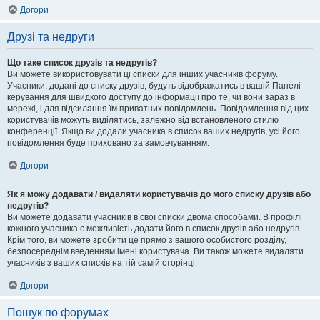
Догори
Друзі та недруги
Що таке список друзів та недругів?
Ви можете використовувати ці списки для інших учасників форуму.
Учасники, додані до списку друзів, будуть відображатись в вашій Панелі
керування для швидкого доступу до інформації про те, чи вони зараз в
мережі, і для відсилання їм приватних повідомлень. Повідомлення від цих
користувачів можуть виділятись, залежно від встановленого стилю
конференції. Якщо ви додали учасника в список ваших недругів, усі його
повідомлення буде приховано за замовчуванням.
Догори
Як я можу додавати / видаляти користувачів до мого списку друзів або
недругів?
Ви можете додавати учасників в свої списки двома способами. В профілі
кожного учасника є можливість додати його в список друзів або недругів.
Крім того, ви можете зробити це прямо з вашого особистого розділу,
безпосереднім введенням імені користувача. Ви також можете видаляти
учасників з ваших списків на тій самій сторінці.
Догори
Пошук по форумах