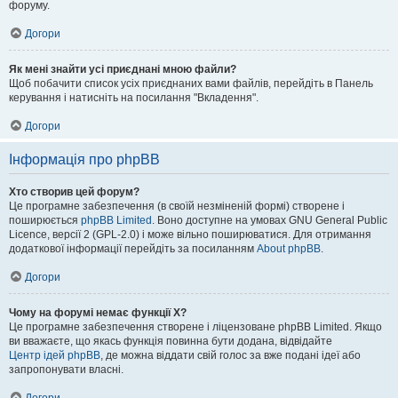
форуму.
Догори
Як мені знайти усі приєднані мною файли?
Щоб побачити список усіх приєднаних вами файлів, перейдіть в Панель
керування і натисніть на посилання "Вкладення".
Догори
Інформація про phpBB
Хто створив цей форум?
Це програмне забезпечення (в своїй незміненій формі) створене і
поширюється
phpBB Limited
. Воно доступне на умовах GNU General Public
Licence, версії 2 (GPL-2.0) і може вільно поширюватися. Для отримання
додаткової інформації перейдіть за посиланням
About phpBB
.
Догори
Чому на форумі немає функції X?
Це програмне забезпечення створене і ліцензоване phpBB Limited. Якщо
ви вважаєте, що якась функція повинна бути додана, відвідайте
Центр ідей phpBB
, де можна віддати свій голос за вже подані ідеї або
запропонувати власні.