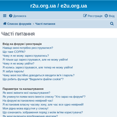
r2u.org.ua / e2u.org.ua
Допомога
Реєстрація
Вхід
П
Список форумів
Часті питання
о
Часті питання
ш
у
Вхід на форум і реєстрація
Навіщо мені потрібно реєструватися?
к
Що таке COPPA?
Чому я не можу зареєструватись?
Я тільки що зареєструвався, але не можу увійти!
Чому я не можу увійти?
Я колись зареєструвався, але тепер не можу увійти!
Я забув пароль!
Чому мені постійно доводиться вводити ім’я і пароль?
Що робить функція "Видалити файли cookie"?
Параметри та налаштування
Як мені змінити мої налаштування?
Як уникнути появи мого імені в списку "Хто зараз на форумі"?
На форумі встановлено невірний час!
Я встановив власну часову зону, але час все одно невірний!
Моя рідна мова відсутня у списку!
Що означають зображення поряд з моїм ім'ям користувача?
Як мені включити відображення аватари?