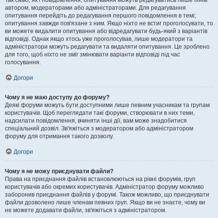
Так само, як і повідомлення, опитування можуть редагуватись лише їхнім
автором, модераторами або адміністраторами. Для редагування
опитування перейдіть до редагування першого повідомлення в темі;
опитування завжди пов'язане з ним. Якщо ніхто не встиг проголосувати, то
ви можете видалити опитування або відредагувати будь-який з варіантів
відповіді. Однак якщо хтось уже проголосував, лише модератори та
адміністратори можуть редагувати та видаляти опитування. Це зроблено
для того, щоб ніхто не зміг змінювати варіанти відповіді під час
голосування.
Догори
Чому я не маю доступу до форуму?
Деякі форуми можуть бути доступними лише певним учасникам та групам
користувачів. Щоб переглядати такі форуми, створювати в них теми,
надсилати повідомлення, вчиняти інші дії, вам може знадобитися
спеціальний дозвіл. Зв'яжіться з модератором або адміністратором
форуму для отримання такого дозволу.
Догори
Чому я не можу приєднувати файли?
Права на приєднання файлів встановлюються на рівні форумів, груп
користувачів або окремих користувачів. Адміністратор форуму можливо
заборонив приєднання файлів у форумі. Також можливо, що приєднувати
файли дозволено лише членам певних груп. Якщо ви не знаєте, чому ви
не можете додавати файли, зв'яжіться з адміністратором.