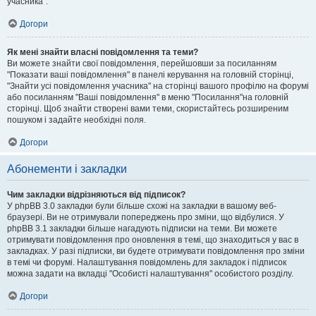
учасника".
Догори
Як мені знайти власні повідомлення та теми?
Ви можете знайти свої повідомлення, перейшовши за посиланням
"Показати ваші повідомлення" в панелі керування на головній сторінці,
"Знайти усі повідомлення учасника" на сторінці вашого профілю на форумі
або посиланням "Ваші повідомлення" в меню "Посилання"на головній
сторінці. Щоб знайти створені вами теми, скористайтесь розширеним
пошуком і задайте необхідні поля.
Догори
Абонементи і закладки
Чим закладки відрізняються від підписок?
У phpBB 3.0 закладки були більше схожі на закладки в вашому веб-
браузері. Ви не отримували попереджень про зміни, що відбулися. У
phpBB 3.1 закладки більше нагадують підписки на теми. Ви можете
отримувати повідомлення про оновлення в темі, що знаходиться у вас в
закладках. У разі підписки, ви будете отримувати повідомлення про зміни
в темі чи форумі. Налаштування повідомлень для закладок і підписок
можна задати на вкладці "Особисті налаштування" особистого розділу.
Догори