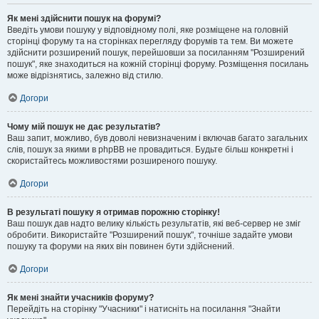
Як мені здійснити пошук на форумі?
Введіть умови пошуку у відповідному полі, яке розміщене на головній
сторінці форуму та на сторінках перегляду форумів та тем. Ви можете
здійснити розширений пошук, перейшовши за посиланням "Розширений
пошук", яке знаходиться на кожній сторінці форуму. Розміщення посилань
може відрізнятись, залежно від стилю.
Догори
Чому мій пошук не дає результатів?
Ваш запит, можливо, був доволі невизначеним і включав багато загальних
слів, пошук за якими в phpBB не провадиться. Будьте більш конкретні і
скористайтесь можливостями розширеного пошуку.
Догори
В результаті пошуку я отримав порожню сторінку!
Ваш пошук дав надто велику кількість результатів, які веб-сервер не зміг
обробити. Використайте "Розширений пошук", точніше задайте умови
пошуку та форуми на яких він повинен бути здійснений.
Догори
Як мені знайти учасників форуму?
Перейдіть на сторінку "Учасники" і натисніть на посилання "Знайти