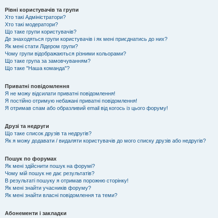
Рівні користувачів та групи
Хто такі Адміністратори?
Хто такі модератори?
Що таке групи користувачів?
Де знаходяться групи користувачів і як мені приєднатись до них?
Як мені стати Лідером групи?
Чому групи відображаються різними кольорами?
Що таке група за замовчуванням?
Що таке "Наша команда"?
Приватні повідомлення
Я не можу відсилати приватні повідомлення!
Я постійно отримую небажані приватні повідомлення!
Я отримав спам або образливий email від когось із цього форуму!
Друзі та недруги
Що таке список друзів та недругів?
Як я можу додавати / видаляти користувачів до мого списку друзів або недругів?
Пошук по форумах
Як мені здійснити пошук на форумі?
Чому мій пошук не дає результатів?
В результаті пошуку я отримав порожню сторінку!
Як мені знайти учасників форуму?
Як мені знайти власні повідомлення та теми?
Абонементи і закладки