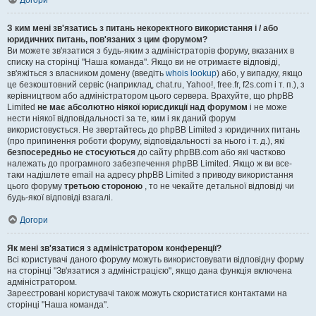
Догори
З ким мені зв'язатись з питань некоректного використання і / або
юридичних питань, пов'язаних з цим форумом?
Ви можете зв'язатися з будь-яким з адміністраторів форуму, вказаних в
списку на сторінці "Наша команда". Якщо ви не отримаєте відповіді,
зв'яжіться з власником домену (введіть
whois lookup
) або, у випадку, якщо
це безкоштовний сервіс (наприклад, chat.ru, Yahoo!, free.fr, f2s.com і т. п.), з
керівництвом або адміністратором цього сервера. Врахуйте, що phpBB
Limited
не має абсолютно ніякої юрисдикції над форумом
і не може
нести ніякої відповідальності за те, ким і як даний форум
використовується. Не звертайтесь до phpBB Limited з юридичних питань
(про припинення роботи форуму, відповідальності за нього і т. д.), які
безпосередньо не стосуються
до сайту phpBB.com або які частково
належать до програмного забезпечення phpBB Limited. Якщо ж ви все-
таки надішлете email на адресу phpBB Limited з приводу використання
цього форуму
третьою стороною
, то не чекайте детальної відповіді чи
будь-якої відповіді взагалі.
Догори
Як мені зв'язатися з адміністратором конференції?
Всі користувачі даного форуму можуть використовувати відповідну форму
на сторінці "Зв'язатися з адміністрацією", якщо дана функція включена
адміністратором.
Зареєстровані користувачі також можуть скористатися контактами на
сторінці "Наша команда".