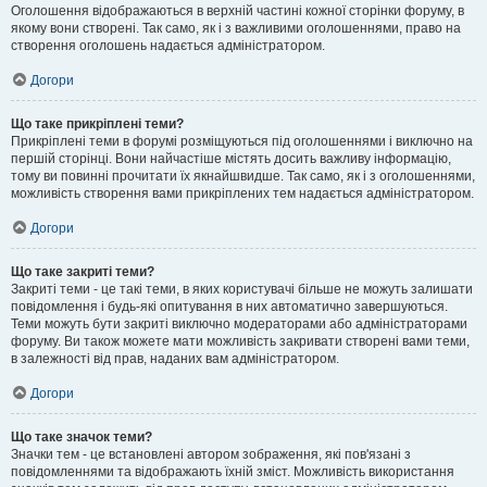
Оголошення відображаються в верхній частині кожної сторінки форуму, в
якому вони створені. Так само, як і з важливими оголошеннями, право на
створення оголошень надається адміністратором.
Догори
Що таке прикріплені теми?
Прикріплені теми в форумі розміщуються під оголошеннями і виключно на
першій сторінці. Вони найчастіше містять досить важливу інформацію,
тому ви повинні прочитати їх якнайшвидше. Так само, як і з оголошеннями,
можливість створення вами прикріплених тем надається адміністратором.
Догори
Що таке закриті теми?
Закриті теми - це такі теми, в яких користувачі більше не можуть залишати
повідомлення і будь-які опитування в них автоматично завершуються.
Теми можуть бути закриті виключно модераторами або адміністраторами
форуму. Ви також можете мати можливість закривати створені вами теми,
в залежності від прав, наданих вам адміністратором.
Догори
Що таке значок теми?
Значки тем - це встановлені автором зображення, які пов'язані з
повідомленнями та відображають їхній зміст. Можливість використання