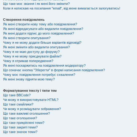
Що таке моє звання і як мені його змінити?
Коли я натискаю на посилання "email", від мене вимагається залогуватись!
Створення повідомлень
Як мені створити нову тему або повідомлення?
Як мені відредагувати або видалити повідомлення?
Як мені додати підпис до мого повідомлення?
Як мені створити опитування?
Чому я не можу додати більше варіантів відповіді?
Як мені змінити або видалити опитування?
Чому я не маю доступу до форуму?
Чому я не можу приєднувати файли?
Чому я отримав попередження?
Як мені поскаржитись на повідомлення модератору?
Що означає кнопка "Зберегти" в формі написання повідомлення?
Чому моє повідомлення потребує схвалення?
Як мені знову підняти мою тему?
Форматування тексту і типи тем
Що таке BBCode?
Чи можу я використовувати HTML?
Що таке смайлики?
Чи можу я розміщувати зображення?
Що таке важливі оголошення?
Що таке оголошення?
Що таке прикріплені теми?
Що таке закриті теми?
Що таке значок теми?