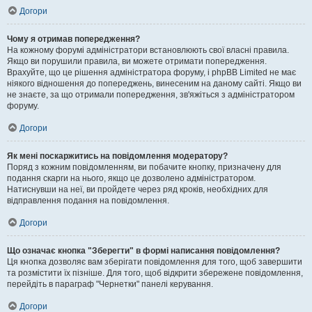
Догори
Чому я отримав попередження?
На кожному форумі адміністратори встановлюють свої власні правила.
Якщо ви порушили правила, ви можете отримати попередження.
Врахуйте, що це рішення адміністратора форуму, і phpBB Limited не має
ніякого відношення до попереджень, винесеним на даному сайті. Якщо ви
не знаєте, за що отримали попередження, зв'яжіться з адміністратором
форуму.
Догори
Як мені поскаржитись на повідомлення модератору?
Поряд з кожним повідомленням, ви побачите кнопку, призначену для
подання скарги на нього, якщо це дозволено адміністратором.
Натиснувши на неї, ви пройдете через ряд кроків, необхідних для
відправлення подання на повідомлення.
Догори
Що означає кнопка "Зберегти" в формі написання повідомлення?
Ця кнопка дозволяє вам зберігати повідомлення для того, щоб завершити
та розмістити їх пізніше. Для того, щоб відкрити збережене повідомлення,
перейдіть в параграф "Чернетки" панелі керування.
Догори