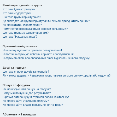
Рівні користувачів та групи
Хто такі Адміністратори?
Хто такі модератори?
Що таке групи користувачів?
Де знаходяться групи користувачів і як мені приєднатись до них?
Як мені стати Лідером групи?
Чому групи відображаються різними кольорами?
Що таке група за замовчуванням?
Що таке "Наша команда"?
Приватні повідомлення
Я не можу відсилати приватні повідомлення!
Я постійно отримую небажані приватні повідомлення!
Я отримав спам або образливий email від когось із цього форуму!
Друзі та недруги
Що таке список друзів та недругів?
Як я можу додавати / видаляти користувачів до мого списку друзів або недругів?
Пошук по форумах
Як мені здійснити пошук на форумі?
Чому мій пошук не дає результатів?
В результаті пошуку я отримав порожню сторінку!
Як мені знайти учасників форуму?
Як мені знайти власні повідомлення та теми?
Абонементи і закладки