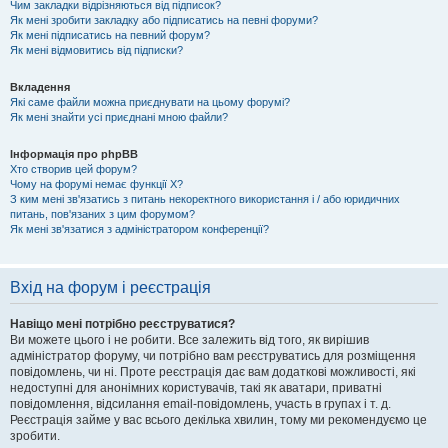
Чим закладки відрізняються від підписок?
Як мені зробити закладку або підписатись на певні форуми?
Як мені підписатись на певний форум?
Як мені відмовитись від підписки?
Вкладення
Які саме файли можна приєднувати на цьому форумі?
Як мені знайти усі приєднані мною файли?
Інформація про phpBB
Хто створив цей форум?
Чому на форумі немає функції X?
З ким мені зв'язатись з питань некоректного використання і / або юридичних
питань, пов'язаних з цим форумом?
Як мені зв'язатися з адміністратором конференції?
Вхід на форум і реєстрація
Навіщо мені потрібно реєструватися?
Ви можете цього і не робити. Все залежить від того, як вирішив
адміністратор форуму, чи потрібно вам реєструватись для розміщення
повідомлень, чи ні. Проте реєстрація дає вам додаткові можливості, які
недоступні для анонімних користувачів, такі як аватари, приватні
повідомлення, відсилання email-повідомлень, участь в групах і т. д.
Реєстрація займе у вас всього декілька хвилин, тому ми рекомендуємо це
зробити.