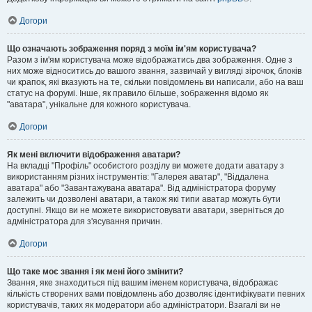
Догори
Що означають зображення поряд з моїм ім'ям користувача?
Разом з ім'ям користувача може відображатись два зображення. Одне з
них може відноситись до вашого звання, зазвичай у вигляді зірочок, блоків
чи крапок, які вказують на те, скільки повідомлень ви написали, або на ваш
статус на форумі. Інше, як правило більше, зображення відомо як
"аватара", унікальне для кожного користувача.
Догори
Як мені включити відображення аватари?
На вкладці "Профіль" особистого розділу ви можете додати аватару з
використанням різних інструментів: "Галерея аватар", "Віддалена
аватара" або "Завантажувана аватара". Від адміністратора форуму
залежить чи дозволені аватари, а також які типи аватар можуть бути
доступні. Якщо ви не можете використовувати аватари, зверніться до
адміністратора для з'ясування причин.
Догори
Що таке моє звання і як мені його змінити?
Звання, яке знаходиться під вашим іменем користувача, відображає
кількість створених вами повідомлень або дозволяє ідентифікувати певних
користувачів, таких як модератори або адміністратори. Взагалі ви не