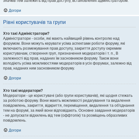
значків тем залежить від прав доступу, встановлених адміністратором.
Догори
Рівні користувачів та групи
Хто такі Адміністратори?
Адміністратори - особи, які мають найвищий рівень контролю над
форумом. Вони можуть керувати усіма аспектами роботи форуму, які
включають розмежування прав доступу, закриття доступу окремим
користувачам, створення груп, призначення модераторів і т. п., В
залежності від прав, наданих їм засновником форуму. Також вони
володіють усіма можливостями модераторів в усіх форумах, залежно від
прав, наданих ним засновником форуму.
Догори
Хто такі модератори?
Модератори - це користувачі (або групи користувачів), які щодня стежать
за роботою форуму. Вони мають можливості редагування та видалення
повідомлень, закриття, відкриття, переміщення, видалення та об'єднання
тем на форумі, за який вони відповідають. Основне завдання модераторів
- не допускати відхилень від тем (оффтопік) та розміщень образливих
повідомлень.
Догори