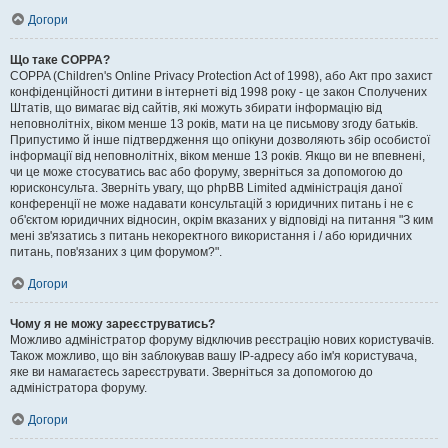
Догори
Що таке COPPA?
COPPA (Children's Online Privacy Protection Act of 1998), або Акт про захист
конфіденційності дитини в інтернеті від 1998 року - це закон Сполучених
Штатів, що вимагає від сайтів, які можуть збирати інформацію від
неповнолітніх, віком менше 13 років, мати на це письмову згоду батьків.
Припустимо й інше підтвердження що опікуни дозволяють збір особистої
інформації від неповнолітніх, віком менше 13 років. Якщо ви не впевнені,
чи це може стосуватись вас або форуму, зверніться за допомогою до
юрисконсульта. Зверніть увагу, що phpBB Limited адміністрація даної
конференції не може надавати консультацій з юридичних питань і не є
об'єктом юридичних відносин, окрім вказаних у відповіді на питання "З ким
мені зв'язатись з питань некоректного використання і / або юридичних
питань, пов'язаних з цим форумом?".
Догори
Чому я не можу зареєструватись?
Можливо адміністратор форуму відключив реєстрацію нових користувачів.
Також можливо, що він заблокував вашу IP-адресу або ім'я користувача,
яке ви намагаєтесь зареєструвати. Зверніться за допомогою до
адміністратора форуму.
Догори