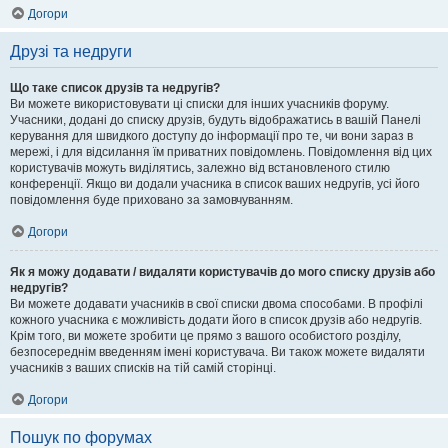
Догори
Друзі та недруги
Що таке список друзів та недругів?
Ви можете використовувати ці списки для інших учасників форуму.
Учасники, додані до списку друзів, будуть відображатись в вашій Панелі
керування для швидкого доступу до інформації про те, чи вони зараз в
мережі, і для відсилання їм приватних повідомлень. Повідомлення від цих
користувачів можуть виділятись, залежно від встановленого стилю
конференції. Якщо ви додали учасника в список ваших недругів, усі його
повідомлення буде приховано за замовчуванням.
Догори
Як я можу додавати / видаляти користувачів до мого списку друзів або
недругів?
Ви можете додавати учасників в свої списки двома способами. В профілі
кожного учасника є можливість додати його в список друзів або недругів.
Крім того, ви можете зробити це прямо з вашого особистого розділу,
безпосереднім введенням імені користувача. Ви також можете видаляти
учасників з ваших списків на тій самій сторінці.
Догори
Пошук по форумах