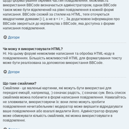
щодо форматування окремих частин повідомлення. Можливість
використання BBCode визначається адміністратором, однак BBCode
також може бути відключений на рівні повідомлення в кожній формі
написання. BBCode схожий за стилем на HTML, теги оточуються
квадратними дужками [ і ], а не в < і > ;. За додатковою інформацією про
BBCode зверніться до керівництва з BBCode, яка доступна з форми
написання повідомлення.
Догори
Чи можу я використовувати HTML?
Ні. На цьому форумі неможливе написання та обробка HTML-коду в
повідомленнях. Більшість можливостей HTML для форматування тексту
може бути реалізована за допомогою використання BBCode.
Догори
Що таке смайлики?
Смайлики - це маленькі картинки, які можуть бути використані для
передачі емоцій, наприклад, :) означає радість, :( означає сум. Весь список
смайликів можна побачити в формі написання повідомлення. Намагайтесь
не зловживати, використовуючи їх: вони легко можуть зробити
повідомлення нечитабельним і модератор може вирішити відредагувати
ваше повідомлення або взагалі видалити його. Адміністратор форуму
може обмежувати кількість смайликів, які можна використовувати в
повідомленні.