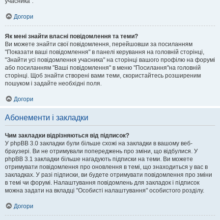
учасника".
Догори
Як мені знайти власні повідомлення та теми?
Ви можете знайти свої повідомлення, перейшовши за посиланням
"Показати ваші повідомлення" в панелі керування на головній сторінці,
"Знайти усі повідомлення учасника" на сторінці вашого профілю на форумі
або посиланням "Ваші повідомлення" в меню "Посилання"на головній
сторінці. Щоб знайти створені вами теми, скористайтесь розширеним
пошуком і задайте необхідні поля.
Догори
Абонементи і закладки
Чим закладки відрізняються від підписок?
У phpBB 3.0 закладки були більше схожі на закладки в вашому веб-
браузері. Ви не отримували попереджень про зміни, що відбулися. У
phpBB 3.1 закладки більше нагадують підписки на теми. Ви можете
отримувати повідомлення про оновлення в темі, що знаходиться у вас в
закладках. У разі підписки, ви будете отримувати повідомлення про зміни
в темі чи форумі. Налаштування повідомлень для закладок і підписок
можна задати на вкладці "Особисті налаштування" особистого розділу.
Догори