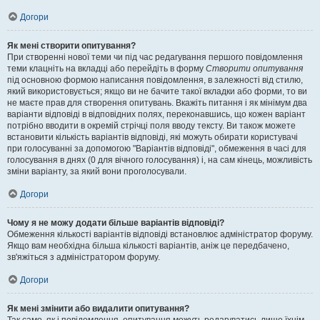
Догори
Як мені створити опитування?
При створенні нової теми чи під час редагування першого повідомлення
теми клацніть на вкладці або перейдіть в форму
Створити опитування
під основною формою написання повідомлення, в залежності від стилю,
який використовується; якщо ви не бачите такої вкладки або форми, то ви
не маєте прав для створення опитувань. Вкажіть питання і як мінімум два
варіанти відповіді в відповідних полях, переконавшись, що кожен варіант
потрібно вводити в окремій стрічці поля вводу тексту. Ви також можете
встановити кількість варіантів відповіді, які можуть обирати користувачі
при голосуванні за допомогою "Варіантів відповіді", обмеження в часі для
голосування в днях (0 для вічного голосування) і, на сам кінець, можливість
зміни варіанту, за який вони проголосували.
Догори
Чому я не можу додати більше варіантів відповіді?
Обмеження кількості варіантів відповіді встановлює адміністратор форуму.
Якщо вам необхідна більша кількості варіантів, аніж це передбачено,
зв'яжіться з адміністратором форуму.
Догори
Як мені змінити або видалити опитування?