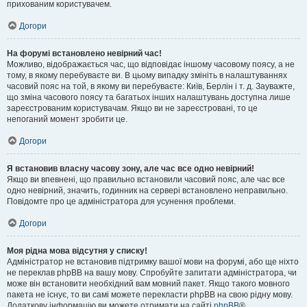
прихованим користувачем.
Догори
На форумі встановлено невірний час!
Можливо, відображається час, що відповідає іншому часовому поясу, а не
тому, в якому перебуваєте ви. В цьому випадку змініть в налаштуваннях
часовий пояс на той, в якому ви перебуваєте: Київ, Берлін і т. д. Зауважте,
що зміна часового поясу та багатьох інших налаштувань доступна лише
зареєстрованим користувачам. Якщо ви не зареєстровані, то це
непоганий момент зробити це.
Догори
Я встановив власну часову зону, але час все одно невірний!
Якщо ви впевнені, що правильно встановили часовий пояс, але час все
одно невірний, значить, годинник на сервері встановлено неправильно.
Повідомте про це адміністратора для усунення проблеми.
Догори
Моя рідна мова відсутня у списку!
Адміністратор не встановив підтримку вашої мови на форумі, або ще ніхто
не переклав phpBB на вашу мову. Спробуйте запитати адміністратора, чи
може він встановити необхідний вам мовний пакет. Якщо такого мовного
пакета не існує, то ви самі можете перекласти phpBB на свою рідну мову.
Додаткову інформацію ви можете отримати на сайті
phpBB
®.