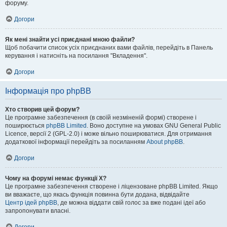
форуму.
Догори
Як мені знайти усі приєднані мною файли?
Щоб побачити список усіх приєднаних вами файлів, перейдіть в Панель
керування і натисніть на посилання "Вкладення".
Догори
Інформація про phpBB
Хто створив цей форум?
Це програмне забезпечення (в своїй незміненій формі) створене і
поширюється
phpBB Limited
. Воно доступне на умовах GNU General Public
Licence, версії 2 (GPL-2.0) і може вільно поширюватися. Для отримання
додаткової інформації перейдіть за посиланням
About phpBB
.
Догори
Чому на форумі немає функції X?
Це програмне забезпечення створене і ліцензоване phpBB Limited. Якщо
ви вважаєте, що якась функція повинна бути додана, відвідайте
Центр ідей phpBB
, де можна віддати свій голос за вже подані ідеї або
запропонувати власні.