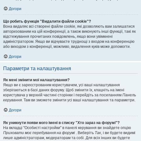
Догори
Що робить функція "Видалити файли cookie"?
Вона видаляє всі створені файли cookie, які дозволяють вам залишатися
авторизованим на цій конференції, а також виконують інші функції, такі як
відстежування прочитаних повідомлень, якщо вони увімкнені
адміністратором. Якщо ви відчуваєте труднощі з входом на конференцію
або виходом з конференції, можливо, видалення куків може допомогти.
Догори
Параметри та налаштування
Як мені змінити мої налаштування?
Якщо ви є зареєстрованим користувачем, усі ваші налаштування
зберігаються в базі даних форуму. Щоб змінити їх, клацніть на імені
користувача у верхній частині сторінки і перейдіть за посиланням
Панель
керування
. Там ви зможете змінити усі ваші налаштування та параметри.
Догори
Як уникнути появи мого імені в списку "Хто зараз на форумі"?
На вкладці "Особисті настройки" в панелі керування ви знайдете опцію
Приховати моє перебування на форумі
. Виберіть
Так
, і ви будете видимі
лише адміністраторам, модераторам та собі. Для всіх інших ви будете