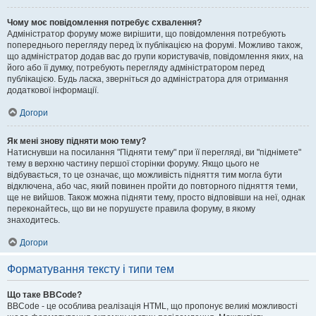
Чому моє повідомлення потребує схвалення?
Адміністратор форуму може вирішити, що повідомлення потребують
попереднього перегляду перед їх публікацією на форумі. Можливо також,
що адміністратор додав вас до групи користувачів, повідомлення яких, на
його або її думку, потребують перегляду адміністратором перед
публікацією. Будь ласка, зверніться до адміністратора для отримання
додаткової інформації.
Догори
Як мені знову підняти мою тему?
Натиснувши на посилання "Підняти тему" при її перегляді, ви "піднімете"
тему в верхню частину першої сторінки форуму. Якщо цього не
відбувається, то це означає, що можливість підняття тим могла бути
відключена, або час, який повинен пройти до повторного підняття теми,
ще не вийшов. Також можна підняти тему, просто відповівши на неї, однак
переконайтесь, що ви не порушуєте правила форуму, в якому
знаходитесь.
Догори
Форматування тексту і типи тем
Що таке BBCode?
BBCode - це особлива реалізація HTML, що пропонує великі можливості