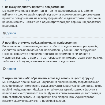
Я не можу відсилати приватні повідомлення!
Це може бути одна з трьох причин: ви не зареєструвались і / або не
ввійшли на форум, адміністрація відімкнула можливість використовувати
приватні повідомлення на всьому форумі або ж адміністратор заборонив
це особисто вам. Зв'яжіться з адміністратором для отримання додаткової
інформації.
Догори
Я постійно отримую небажані приватні повідомлення!
Ви можете автоматично видаляти особисті повідомлення користувачів,
скориставшись правилами для повідомлень у вашій Панелі керування.
Якщо ви отримуєте образливі приватні повідомлення від одного з
учасників, відправте скаргу на це повідомлення модераторам; вони можуть
заборонити йому надсилання приватних повідомлень.
Догори
Я отримав спам або образливий email від когось із цього форуму!
Ми шкодуємо про це. Форма надсилання email на цьому форумі включає
засоби безпеки і можливість відслідковувати користувачів, що надсилають
подібні повідомлення. Надішліть email-листа адміністратору форуму з
повною копією отриманого листа. Дуже важливо включити усі заголовки, в
яких міститься детальна інформація про відправника. Адміністратор
зможе у цьому випадку вжити необхідні заходи.