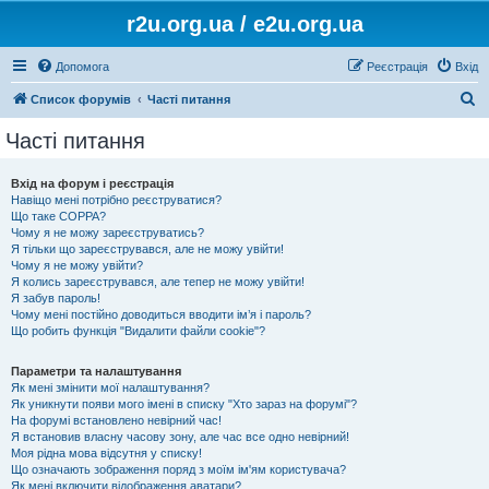
r2u.org.ua / e2u.org.ua
Допомога
Реєстрація
Вхід
П
Список форумів
Часті питання
о
Часті питання
ш
у
Вхід на форум і реєстрація
Навіщо мені потрібно реєструватися?
к
Що таке COPPA?
Чому я не можу зареєструватись?
Я тільки що зареєструвався, але не можу увійти!
Чому я не можу увійти?
Я колись зареєструвався, але тепер не можу увійти!
Я забув пароль!
Чому мені постійно доводиться вводити ім’я і пароль?
Що робить функція "Видалити файли cookie"?
Параметри та налаштування
Як мені змінити мої налаштування?
Як уникнути появи мого імені в списку "Хто зараз на форумі"?
На форумі встановлено невірний час!
Я встановив власну часову зону, але час все одно невірний!
Моя рідна мова відсутня у списку!
Що означають зображення поряд з моїм ім'ям користувача?
Як мені включити відображення аватари?