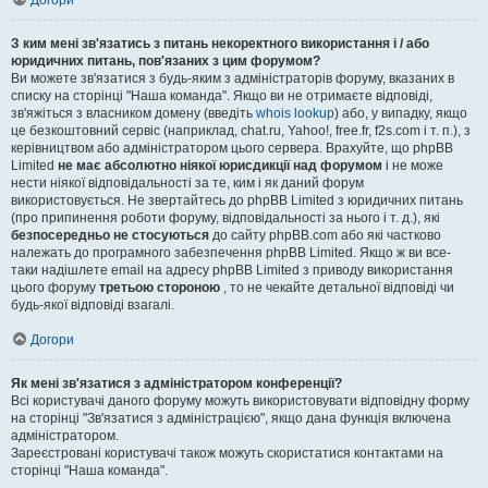
Догори
З ким мені зв'язатись з питань некоректного використання і / або
юридичних питань, пов'язаних з цим форумом?
Ви можете зв'язатися з будь-яким з адміністраторів форуму, вказаних в
списку на сторінці "Наша команда". Якщо ви не отримаєте відповіді,
зв'яжіться з власником домену (введіть
whois lookup
) або, у випадку, якщо
це безкоштовний сервіс (наприклад, chat.ru, Yahoo!, free.fr, f2s.com і т. п.), з
керівництвом або адміністратором цього сервера. Врахуйте, що phpBB
Limited
не має абсолютно ніякої юрисдикції над форумом
і не може
нести ніякої відповідальності за те, ким і як даний форум
використовується. Не звертайтесь до phpBB Limited з юридичних питань
(про припинення роботи форуму, відповідальності за нього і т. д.), які
безпосередньо не стосуються
до сайту phpBB.com або які частково
належать до програмного забезпечення phpBB Limited. Якщо ж ви все-
таки надішлете email на адресу phpBB Limited з приводу використання
цього форуму
третьою стороною
, то не чекайте детальної відповіді чи
будь-якої відповіді взагалі.
Догори
Як мені зв'язатися з адміністратором конференції?
Всі користувачі даного форуму можуть використовувати відповідну форму
на сторінці "Зв'язатися з адміністрацією", якщо дана функція включена
адміністратором.
Зареєстровані користувачі також можуть скористатися контактами на
сторінці "Наша команда".