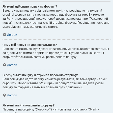
Як мені здійснити пошук на форумі?
Введіть умови пошуку у відповідному полі, яке розміщене на головній
сторінці форуму та на сторінках перегляду форумів та тем. Ви можете
здійснити розширений пошук, перейшовши за посиланням "Розширений
пошук", яке знаходиться на кожній сторінці форуму. Розміщення посилань
може відрізнятись, залежно від стилю.
Догори
Чому мій пошук не дає результатів?
Ваш запит, можливо, був доволі невизначеним і включав багато загальних
слів, пошук за якими в phpBB не провадиться. Будьте більш конкретні і
скористайтесь можливостями розширеного пошуку.
Догори
В результаті пошуку я отримав порожню сторінку!
Ваш пошук дав надто велику кількість результатів, які веб-сервер не зміг
обробити. Використайте "Розширений пошук", точніше задайте умови
пошуку та форуми на яких він повинен бути здійснений.
Догори
Як мені знайти учасників форуму?
Перейдіть на сторінку "Учасники" і натисніть на посилання "Знайти