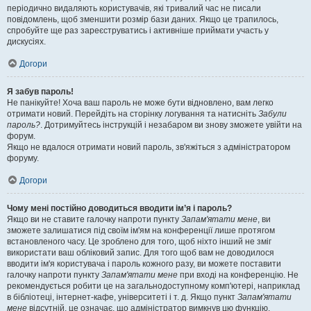
періодично видаляють користувачів, які тривалий час не писали
повідомлень, щоб зменшити розмір бази даних. Якщо це трапилось,
спробуйте ще раз зареєструватись і активніше приймати участь у
дискусіях.
Догори
Я забув пароль!
Не панікуйте! Хоча ваш пароль не може бути відновлено, вам легко
отримати новий. Перейдіть на сторінку логування та натисніть
Забули
пароль?
. Дотримуйтесь інструкцій і незабаром ви знову зможете увійти на
форум.
Якщо не вдалося отримати новий пароль, зв'яжіться з адміністратором
форуму.
Догори
Чому мені постійно доводиться вводити ім’я і пароль?
Якщо ви не ставите галочку напроти пункту
Запам'ятати мене
, ви
зможете залишатися під своїм ім'ям на конференції лише протягом
встановленого часу. Це зроблено для того, щоб ніхто інший не зміг
використати ваш обліковий запис. Для того щоб вам не доводилося
вводити ім'я користувача і пароль кожного разу, ви можете поставити
галочку напроти пункту
Запам'ятати мене
при вході на конференцію. Не
рекомендується робити це на загальнодоступному комп'ютері, наприклад
в бібліотеці, інтернет-кафе, університеті і т. д. Якщо пункт
Запам'ятати
мене
відсутній, це означає, що адміністратор вимкнув цю функцію.