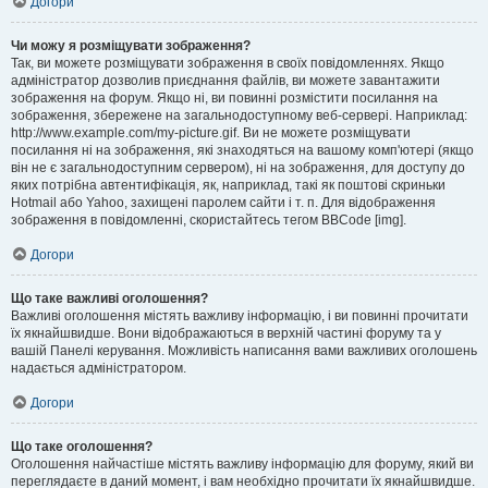
Догори
Чи можу я розміщувати зображення?
Так, ви можете розміщувати зображення в своїх повідомленнях. Якщо
адміністратор дозволив приєднання файлів, ви можете завантажити
зображення на форум. Якщо ні, ви повинні розмістити посилання на
зображення, збережене на загальнодоступному веб-сервері. Наприклад:
http://www.example.com/my-picture.gif. Ви не можете розміщувати
посилання ні на зображення, які знаходяться на вашому комп'ютері (якщо
він не є загальнодоступним сервером), ні на зображення, для доступу до
яких потрібна автентифікація, як, наприклад, такі як поштові скриньки
Hotmail або Yahoo, захищені паролем сайти і т. п. Для відображення
зображення в повідомленні, скористайтесь тегом BBCode [img].
Догори
Що таке важливі оголошення?
Важливі оголошення містять важливу інформацію, і ви повинні прочитати
їх якнайшвидше. Вони відображаються в верхній частині форуму та у
вашій Панелі керування. Можливість написання вами важливих оголошень
надається адміністратором.
Догори
Що таке оголошення?
Оголошення найчастіше містять важливу інформацію для форуму, який ви
переглядаєте в даний момент, і вам необхідно прочитати їх якнайшвидше.