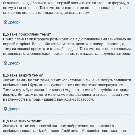
Оголошення відображаються в верхній частині кожної сторінки форуму, в
якому вони створені. Так само, як і з важливими оголошеннями, право на
створення оголошень надається адміністратором.
Догори
Що таке прикріплені теми?
Прикріплені теми в форумі розміщуються під оголошеннями і виключно на
першій сторінці. Вони найчастіше містять досить важливу інформацію,
тому ви повинні прочитати їх якнайшвидше. Так само, як і з оголошеннями,
можливість створення вами прикріплених тем надається адміністратором.
Догори
Що таке закриті теми?
Закриті теми - це такі теми, в яких користувачі більше не можуть залишати
повідомлення і будь-які опитування в них автоматично завершуються.
Теми можуть бути закриті виключно модераторами або адміністраторами
форуму. Ви також можете мати можливість закривати створені вами теми,
в залежності від прав, наданих вам адміністратором.
Догори
Що таке значок теми?
Значки тем - це встановлені автором зображення, які пов'язані з
повідомленнями та відображають їхній зміст. Можливість використання