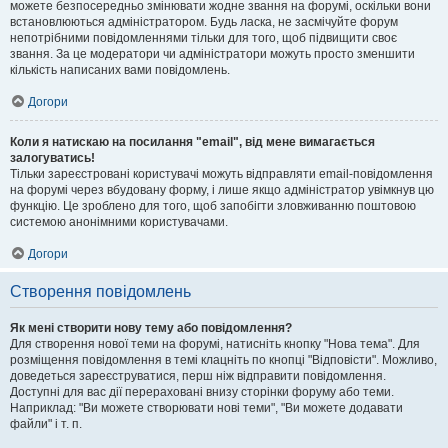
можете безпосередньо змінювати жодне звання на форумі, оскільки вони
встановлюються адміністратором. Будь ласка, не засмічуйте форум
непотрібними повідомленнями тільки для того, щоб підвищити своє
звання. За це модератори чи адміністратори можуть просто зменшити
кількість написаних вами повідомлень.
Догори
Коли я натискаю на посилання "email", від мене вимагається
залогуватись!
Тільки зареєстровані користувачі можуть відправляти email-повідомлення
на форумі через вбудовану форму, і лише якщо адміністратор увімкнув цю
функцію. Це зроблено для того, щоб запобігти зловживанню поштовою
системою анонімними користувачами.
Догори
Створення повідомлень
Як мені створити нову тему або повідомлення?
Для створення нової теми на форумі, натисніть кнопку "Нова тема". Для
розміщення повідомлення в темі клацніть по кнопці "Відповісти". Можливо,
доведеться зареєструватися, перш ніж відправити повідомлення.
Доступні для вас дії перераховані внизу сторінки форуму або теми.
Наприклад: "Ви можете створювати нові теми", "Ви можете додавати
файли" і т. п.