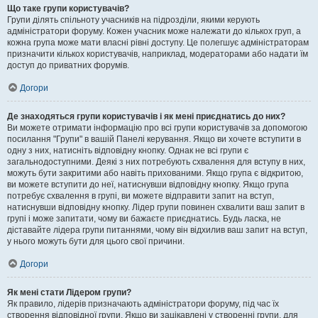
Що таке групи користувачів?
Групи ділять спільноту учасників на підрозділи, якими керують
адміністратори форуму. Кожен учасник може належати до кількох груп, а
кожна група може мати власні рівні доступу. Це полегшує адміністраторам
призначити кількох користувачів, наприклад, модераторами або надати їм
доступ до приватних форумів.
Догори
Де знаходяться групи користувачів і як мені приєднатись до них?
Ви можете отримати інформацію про всі групи користувачів за допомогою
посилання "Групи" в вашій Панелі керування. Якщо ви хочете вступити в
одну з них, натисніть відповідну кнопку. Однак не всі групи є
загальнодоступними. Деякі з них потребують схвалення для вступу в них,
можуть бути закритими або навіть прихованими. Якщо група є відкритою,
ви можете вступити до неї, натиснувши відповідну кнопку. Якщо група
потребує схвалення в групі, ви можете відправити запит на вступ,
натиснувши відповідну кнопку. Лідер групи повинен схвалити ваш запит в
групі і може запитати, чому ви бажаєте приєднатись. Будь ласка, не
діставайте лідера групи питаннями, чому він відхилив ваш запит на вступ,
у нього можуть бути для цього свої причини.
Догори
Як мені стати Лідером групи?
Як правило, лідерів призначають адміністратори форуму, під час їх
створення відповідної групи. Якщо ви зацікавлені у створенні групи, для