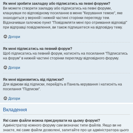
Як мені зробити закладку або підписатись на певні форуми?
Ви можете створити закладку або підписатись на певні форуми,
клацнувши по відповідному посиланню в меню "Керування темою", яке
знаходиться у верхній і нижній частині сторінки перегляду тем.
Відзначивши галочкою пункт "Повідомляти мені про отримання відповіді"
при відправці повідомлення, ви також підпишетеся на відповідну тему.
Догори
Як мені підписатись на певний форум?
Щоб підписатись на певний форум, натисніть на посилання "Підписатись
на форум" в нижній частині сторінки перегляду відповідного форуму.
Догори
Як мені відмовитись від підписки?
Для відмови від підписки, перейдіть в Панель керування і натисніть на
посилання "Підписки".
Догори
Вкладення
Які саме файли можна приєднувати на цьому форумі?
Адміністратор кожного форуму сам визначає типи файлів. Якщо ви не
знаєте, які саме файли дозволені, запитайте про це адміністратора цього