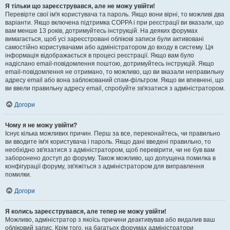
Я тільки що зареєструвався, але не можу увійти!
Перевірте свої ім'я користувача та пароль. Якщо вони вірні, то можливі два
варіанти. Якщо включена підтримка COPPA і при реєстрації ви вказали, що
вам менше 13 років, дотримуйтесь інструкцій. На деяких форумах
вимагається, щоб усі зареєстровані облікові записи були активовані
самостійно користувачами або адміністратором до входу в систему. Ця
інформація відображається в процесі реєстрації. Якщо вам було
надіслано email-повідомлення поштою, дотримуйтесь інструкцій. Якщо
email-повідомлення не отримано, то можливо, що ви вказали неправильну
адресу email або вона заблокований спам-фільтром. Якщо ви впевнені, що
ви ввели правильну адресу email, спробуйте зв'язатися з адміністратором.
Догори
Чому я не можу увійти?
Існує кілька можливих причин. Перш за все, переконайтесь, чи правильно
ви вводите ім'я користувача і пароль. Якщо дані введені правильно, то
необхідно зв'язатися з адміністратором, щоб перевірити, чи не був вам
заборонено доступ до форуму. Також можливо, що допущена помилка в
конфігурації форуму, зв'яжіться з адміністратором для виправлення
помилки.
Догори
Я колись зареєструвався, але тепер не можу увійти!
Можливо, адміністратор з якоїсь причини деактивував або видалив ваш
обліковий запис. Крім того, на багатьох форумах адміністратори