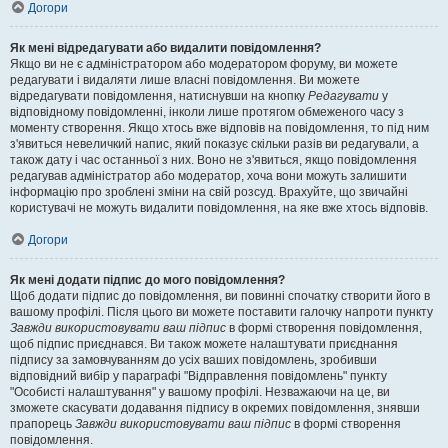
Догори
Як мені відредагувати або видалити повідомлення?
Якщо ви не є адміністратором або модератором форуму, ви можете
редагувати і видаляти лише власні повідомлення. Ви можете
відредагувати повідомлення, натиснувши на кнопку
Редагувати
у
відповідному повідомленні, інколи лише протягом обмеженого часу з
моменту створення. Якщо хтось вже відповів на повідомлення, то під ним
з'явиться невеличкий напис, який показує скільки разів ви редагували, а
також дату і час останньої з них. Воно не з'явиться, якщо повідомлення
редагував адміністратор або модератор, хоча вони можуть залишити
інформацію про зроблені зміни на свій розсуд. Врахуйте, що звичайні
користувачі не можуть видалити повідомлення, на яке вже хтось відповів.
Догори
Як мені додати підпис до мого повідомлення?
Щоб додати підпис до повідомлення, ви повинні спочатку створити його в
вашому профілі. Після цього ви можете поставити галочку напроти пункту
Завжди використовувати ваш підпис
в формі створення повідомлення,
щоб підпис приєднався. Ви також можете налаштувати приєднання
підпису за замовчуванням до усіх ваших повідомлень, зробивши
відповідний вибір у параграфі "Відправлення повідомлень" пункту
"Особисті налаштування" у вашому профілі. Незважаючи на це, ви
зможете скасувати додавання підпису в окремих повідомлення, знявши
прапорець
Завжди використовувати ваш підпис
в формі створення
повідомлення.