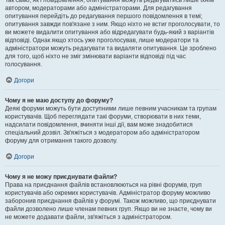
Так само, як і повідомлення, опитування можуть редагуватись лише їхнім
автором, модераторами або адміністраторами. Для редагування
опитування перейдіть до редагування першого повідомлення в темі;
опитування завжди пов'язане з ним. Якщо ніхто не встиг проголосувати, то
ви можете видалити опитування або відредагувати будь-який з варіантів
відповіді. Однак якщо хтось уже проголосував, лише модератори та
адміністратори можуть редагувати та видаляти опитування. Це зроблено
для того, щоб ніхто не зміг змінювати варіанти відповіді під час
голосування.
Догори
Чому я не маю доступу до форуму?
Деякі форуми можуть бути доступними лише певним учасникам та групам
користувачів. Щоб переглядати такі форуми, створювати в них теми,
надсилати повідомлення, вчиняти інші дії, вам може знадобитися
спеціальний дозвіл. Зв'яжіться з модератором або адміністратором
форуму для отримання такого дозволу.
Догори
Чому я не можу приєднувати файли?
Права на приєднання файлів встановлюються на рівні форумів, груп
користувачів або окремих користувачів. Адміністратор форуму можливо
заборонив приєднання файлів у форумі. Також можливо, що приєднувати
файли дозволено лише членам певних груп. Якщо ви не знаєте, чому ви
не можете додавати файли, зв'яжіться з адміністратором.