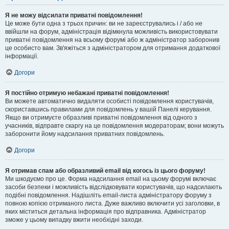
Я не можу відсилати приватні повідомлення!
Це може бути одна з трьох причин: ви не зареєструвались і / або не
ввійшли на форум, адміністрація відімкнула можливість використовувати
приватні повідомлення на всьому форумі або ж адміністратор заборонив
це особисто вам. Зв'яжіться з адміністратором для отримання додаткової
інформації.
Догори
Я постійно отримую небажані приватні повідомлення!
Ви можете автоматично видаляти особисті повідомлення користувачів,
скориставшись правилами для повідомлень у вашій Панелі керування.
Якщо ви отримуєте образливі приватні повідомлення від одного з
учасників, відправте скаргу на це повідомлення модераторам; вони можуть
заборонити йому надсилання приватних повідомлень.
Догори
Я отримав спам або образливий email від когось із цього форуму!
Ми шкодуємо про це. Форма надсилання email на цьому форумі включає
засоби безпеки і можливість відслідковувати користувачів, що надсилають
подібні повідомлення. Надішліть email-листа адміністратору форуму з
повною копією отриманого листа. Дуже важливо включити усі заголовки, в
яких міститься детальна інформація про відправника. Адміністратор
зможе у цьому випадку вжити необхідні заходи.