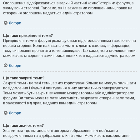
Оголошення відображаються в верхній частині кожної сторінки форуму, в
якому вони створені. Так само, як і з важливими оголошеннями, право на
створення оголошень надається адміністратором.
Догори
Що таке прикріплені теми?
Прикріплені теми в форумі розміщуються під оголошеннями і виключно на
першій сторінці. Вони найчастіше містять досить важливу інформацію,
тому ви повинні прочитати їх якнайшвидше. Так само, як і з оголошеннями,
можливість створення вами прикріплених тем надається адміністратором.
Догори
Що таке закриті теми?
Закриті теми - це такі теми, в яких користувачі більше не можуть залишати
повідомлення і будь-які опитування в них автоматично завершуються.
Теми можуть бути закриті виключно модераторами або адміністраторами
форуму. Ви також можете мати можливість закривати створені вами теми,
в залежності від прав, наданих вам адміністратором.
Догори
Що таке значок теми?
Значки тем - це встановлені автором зображення, які пов'язані з
повідомленнями та відображають їхній зміст. Можливість використання