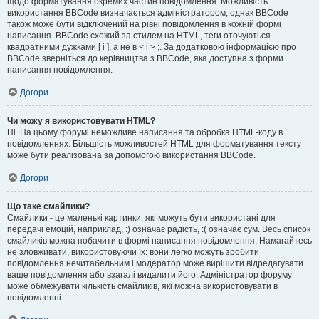
щодо форматування окремих частин повідомлення. Можливість
використання BBCode визначається адміністратором, однак BBCode
також може бути відключений на рівні повідомлення в кожній формі
написання. BBCode схожий за стилем на HTML, теги оточуються
квадратними дужками [ і ], а не в < і > ;. За додатковою інформацією про
BBCode зверніться до керівництва з BBCode, яка доступна з форми
написання повідомлення.
Догори
Чи можу я використовувати HTML?
Ні. На цьому форумі неможливе написання та обробка HTML-коду в
повідомленнях. Більшість можливостей HTML для форматування тексту
може бути реалізована за допомогою використання BBCode.
Догори
Що таке смайлики?
Смайлики - це маленькі картинки, які можуть бути використані для
передачі емоцій, наприклад, :) означає радість, :( означає сум. Весь список
смайликів можна побачити в формі написання повідомлення. Намагайтесь
не зловживати, використовуючи їх: вони легко можуть зробити
повідомлення нечитабельним і модератор може вирішити відредагувати
ваше повідомлення або взагалі видалити його. Адміністратор форуму
може обмежувати кількість смайликів, які можна використовувати в
повідомленні.