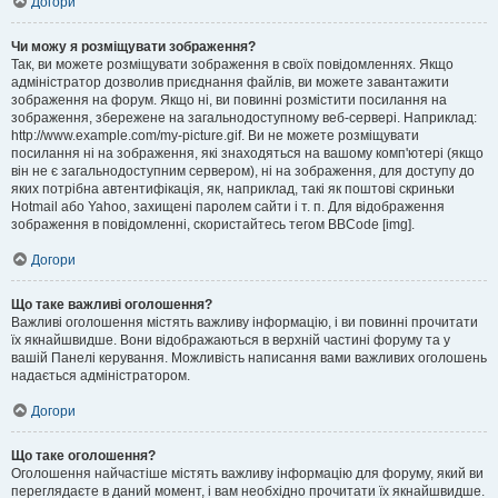
Догори
Чи можу я розміщувати зображення?
Так, ви можете розміщувати зображення в своїх повідомленнях. Якщо
адміністратор дозволив приєднання файлів, ви можете завантажити
зображення на форум. Якщо ні, ви повинні розмістити посилання на
зображення, збережене на загальнодоступному веб-сервері. Наприклад:
http://www.example.com/my-picture.gif. Ви не можете розміщувати
посилання ні на зображення, які знаходяться на вашому комп'ютері (якщо
він не є загальнодоступним сервером), ні на зображення, для доступу до
яких потрібна автентифікація, як, наприклад, такі як поштові скриньки
Hotmail або Yahoo, захищені паролем сайти і т. п. Для відображення
зображення в повідомленні, скористайтесь тегом BBCode [img].
Догори
Що таке важливі оголошення?
Важливі оголошення містять важливу інформацію, і ви повинні прочитати
їх якнайшвидше. Вони відображаються в верхній частині форуму та у
вашій Панелі керування. Можливість написання вами важливих оголошень
надається адміністратором.
Догори
Що таке оголошення?
Оголошення найчастіше містять важливу інформацію для форуму, який ви
переглядаєте в даний момент, і вам необхідно прочитати їх якнайшвидше.