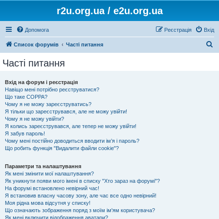
r2u.org.ua / e2u.org.ua
Допомога
Реєстрація
Вхід
П
Список форумів
Часті питання
о
Часті питання
ш
у
Вхід на форум і реєстрація
Навіщо мені потрібно реєструватися?
к
Що таке COPPA?
Чому я не можу зареєструватись?
Я тільки що зареєструвався, але не можу увійти!
Чому я не можу увійти?
Я колись зареєструвався, але тепер не можу увійти!
Я забув пароль!
Чому мені постійно доводиться вводити ім’я і пароль?
Що робить функція "Видалити файли cookie"?
Параметри та налаштування
Як мені змінити мої налаштування?
Як уникнути появи мого імені в списку "Хто зараз на форумі"?
На форумі встановлено невірний час!
Я встановив власну часову зону, але час все одно невірний!
Моя рідна мова відсутня у списку!
Що означають зображення поряд з моїм ім'ям користувача?
Як мені включити відображення аватари?