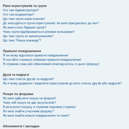
Рівні користувачів та групи
Хто такі Адміністратори?
Хто такі модератори?
Що таке групи користувачів?
Де знаходяться групи користувачів і як мені приєднатись до них?
Як мені стати Лідером групи?
Чому групи відображаються різними кольорами?
Що таке група за замовчуванням?
Що таке "Наша команда"?
Приватні повідомлення
Я не можу відсилати приватні повідомлення!
Я постійно отримую небажані приватні повідомлення!
Я отримав спам або образливий email від когось із цього форуму!
Друзі та недруги
Що таке список друзів та недругів?
Як я можу додавати / видаляти користувачів до мого списку друзів або недругів?
Пошук по форумах
Як мені здійснити пошук на форумі?
Чому мій пошук не дає результатів?
В результаті пошуку я отримав порожню сторінку!
Як мені знайти учасників форуму?
Як мені знайти власні повідомлення та теми?
Абонементи і закладки