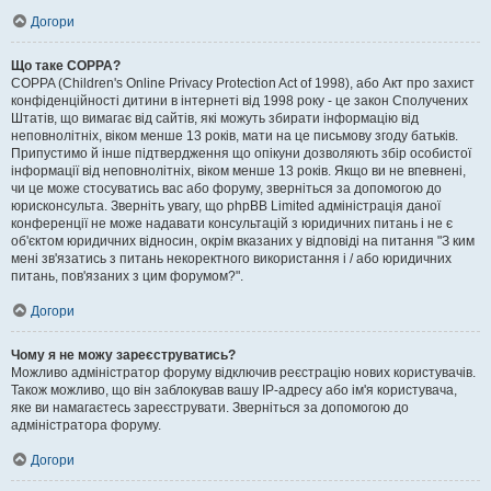
Догори
Що таке COPPA?
COPPA (Children's Online Privacy Protection Act of 1998), або Акт про захист
конфіденційності дитини в інтернеті від 1998 року - це закон Сполучених
Штатів, що вимагає від сайтів, які можуть збирати інформацію від
неповнолітніх, віком менше 13 років, мати на це письмову згоду батьків.
Припустимо й інше підтвердження що опікуни дозволяють збір особистої
інформації від неповнолітніх, віком менше 13 років. Якщо ви не впевнені,
чи це може стосуватись вас або форуму, зверніться за допомогою до
юрисконсульта. Зверніть увагу, що phpBB Limited адміністрація даної
конференції не може надавати консультацій з юридичних питань і не є
об'єктом юридичних відносин, окрім вказаних у відповіді на питання "З ким
мені зв'язатись з питань некоректного використання і / або юридичних
питань, пов'язаних з цим форумом?".
Догори
Чому я не можу зареєструватись?
Можливо адміністратор форуму відключив реєстрацію нових користувачів.
Також можливо, що він заблокував вашу IP-адресу або ім'я користувача,
яке ви намагаєтесь зареєструвати. Зверніться за допомогою до
адміністратора форуму.
Догори