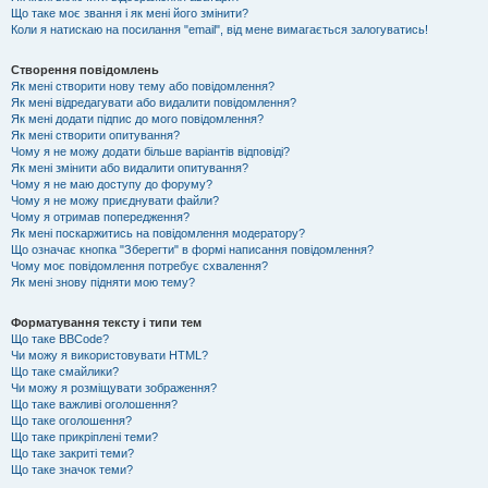
Що таке моє звання і як мені його змінити?
Коли я натискаю на посилання "email", від мене вимагається залогуватись!
Створення повідомлень
Як мені створити нову тему або повідомлення?
Як мені відредагувати або видалити повідомлення?
Як мені додати підпис до мого повідомлення?
Як мені створити опитування?
Чому я не можу додати більше варіантів відповіді?
Як мені змінити або видалити опитування?
Чому я не маю доступу до форуму?
Чому я не можу приєднувати файли?
Чому я отримав попередження?
Як мені поскаржитись на повідомлення модератору?
Що означає кнопка "Зберегти" в формі написання повідомлення?
Чому моє повідомлення потребує схвалення?
Як мені знову підняти мою тему?
Форматування тексту і типи тем
Що таке BBCode?
Чи можу я використовувати HTML?
Що таке смайлики?
Чи можу я розміщувати зображення?
Що таке важливі оголошення?
Що таке оголошення?
Що таке прикріплені теми?
Що таке закриті теми?
Що таке значок теми?