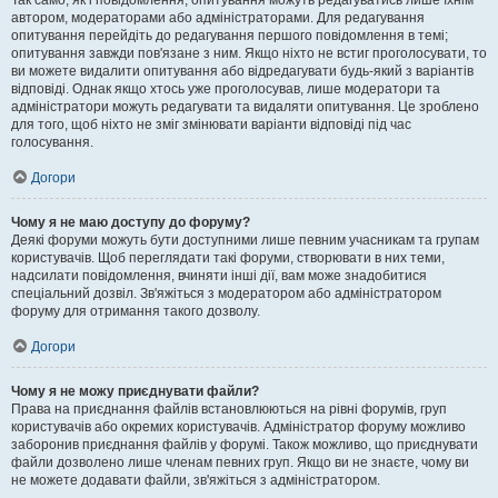
Так само, як і повідомлення, опитування можуть редагуватись лише їхнім
автором, модераторами або адміністраторами. Для редагування
опитування перейдіть до редагування першого повідомлення в темі;
опитування завжди пов'язане з ним. Якщо ніхто не встиг проголосувати, то
ви можете видалити опитування або відредагувати будь-який з варіантів
відповіді. Однак якщо хтось уже проголосував, лише модератори та
адміністратори можуть редагувати та видаляти опитування. Це зроблено
для того, щоб ніхто не зміг змінювати варіанти відповіді під час
голосування.
Догори
Чому я не маю доступу до форуму?
Деякі форуми можуть бути доступними лише певним учасникам та групам
користувачів. Щоб переглядати такі форуми, створювати в них теми,
надсилати повідомлення, вчиняти інші дії, вам може знадобитися
спеціальний дозвіл. Зв'яжіться з модератором або адміністратором
форуму для отримання такого дозволу.
Догори
Чому я не можу приєднувати файли?
Права на приєднання файлів встановлюються на рівні форумів, груп
користувачів або окремих користувачів. Адміністратор форуму можливо
заборонив приєднання файлів у форумі. Також можливо, що приєднувати
файли дозволено лише членам певних груп. Якщо ви не знаєте, чому ви
не можете додавати файли, зв'яжіться з адміністратором.