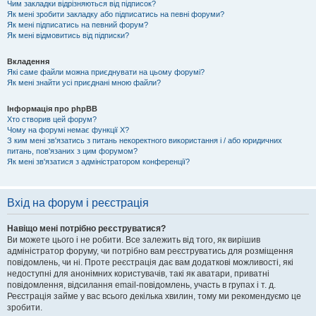
Чим закладки відрізняються від підписок?
Як мені зробити закладку або підписатись на певні форуми?
Як мені підписатись на певний форум?
Як мені відмовитись від підписки?
Вкладення
Які саме файли можна приєднувати на цьому форумі?
Як мені знайти усі приєднані мною файли?
Інформація про phpBB
Хто створив цей форум?
Чому на форумі немає функції X?
З ким мені зв'язатись з питань некоректного використання і / або юридичних
питань, пов'язаних з цим форумом?
Як мені зв'язатися з адміністратором конференції?
Вхід на форум і реєстрація
Навіщо мені потрібно реєструватися?
Ви можете цього і не робити. Все залежить від того, як вирішив
адміністратор форуму, чи потрібно вам реєструватись для розміщення
повідомлень, чи ні. Проте реєстрація дає вам додаткові можливості, які
недоступні для анонімних користувачів, такі як аватари, приватні
повідомлення, відсилання email-повідомлень, участь в групах і т. д.
Реєстрація займе у вас всього декілька хвилин, тому ми рекомендуємо це
зробити.