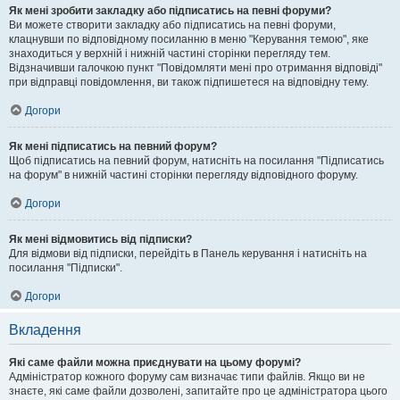
Як мені зробити закладку або підписатись на певні форуми?
Ви можете створити закладку або підписатись на певні форуми,
клацнувши по відповідному посиланню в меню "Керування темою", яке
знаходиться у верхній і нижній частині сторінки перегляду тем.
Відзначивши галочкою пункт "Повідомляти мені про отримання відповіді"
при відправці повідомлення, ви також підпишетеся на відповідну тему.
Догори
Як мені підписатись на певний форум?
Щоб підписатись на певний форум, натисніть на посилання "Підписатись
на форум" в нижній частині сторінки перегляду відповідного форуму.
Догори
Як мені відмовитись від підписки?
Для відмови від підписки, перейдіть в Панель керування і натисніть на
посилання "Підписки".
Догори
Вкладення
Які саме файли можна приєднувати на цьому форумі?
Адміністратор кожного форуму сам визначає типи файлів. Якщо ви не
знаєте, які саме файли дозволені, запитайте про це адміністратора цього