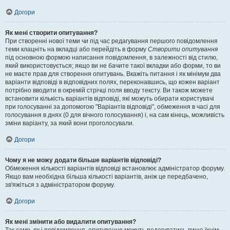
Догори
Як мені створити опитування?
При створенні нової теми чи під час редагування першого повідомлення
теми клацніть на вкладці або перейдіть в форму
Створити опитування
під основною формою написання повідомлення, в залежності від стилю,
який використовується; якщо ви не бачите такої вкладки або форми, то ви
не маєте прав для створення опитувань. Вкажіть питання і як мінімум два
варіанти відповіді в відповідних полях, переконавшись, що кожен варіант
потрібно вводити в окремій стрічці поля вводу тексту. Ви також можете
встановити кількість варіантів відповіді, які можуть обирати користувачі
при голосуванні за допомогою "Варіантів відповіді", обмеження в часі для
голосування в днях (0 для вічного голосування) і, на сам кінець, можливість
зміни варіанту, за який вони проголосували.
Догори
Чому я не можу додати більше варіантів відповіді?
Обмеження кількості варіантів відповіді встановлює адміністратор форуму.
Якщо вам необхідна більша кількості варіантів, аніж це передбачено,
зв'яжіться з адміністратором форуму.
Догори
Як мені змінити або видалити опитування?