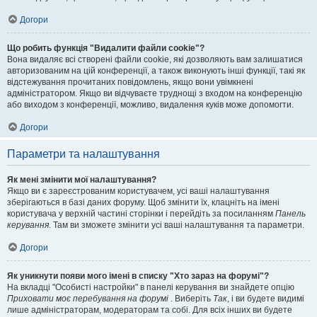
Догори
Що робить функція "Видалити файли cookie"?
Вона видаляє всі створені файли cookie, які дозволяють вам залишатися
авторизованим на цій конференції, а також виконують інші функції, такі як
відстежування прочитаних повідомлень, якщо вони увімкнені
адміністратором. Якщо ви відчуваєте труднощі з входом на конференцію
або виходом з конференції, можливо, видалення куків може допомогти.
Догори
Параметри та налаштування
Як мені змінити мої налаштування?
Якщо ви є зареєстрованим користувачем, усі ваші налаштування
зберігаються в базі даних форуму. Щоб змінити їх, клацніть на імені
користувача у верхній частині сторінки і перейдіть за посиланням
Панель
керування
. Там ви зможете змінити усі ваші налаштування та параметри.
Догори
Як уникнути появи мого імені в списку "Хто зараз на форумі"?
На вкладці "Особисті настройки" в панелі керування ви знайдете опцію
Приховати моє перебування на форумі
. Виберіть
Так
, і ви будете видимі
лише адміністраторам, модераторам та собі. Для всіх інших ви будете