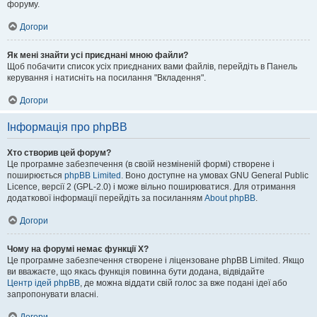
форуму.
Догори
Як мені знайти усі приєднані мною файли?
Щоб побачити список усіх приєднаних вами файлів, перейдіть в Панель
керування і натисніть на посилання "Вкладення".
Догори
Інформація про phpBB
Хто створив цей форум?
Це програмне забезпечення (в своїй незміненій формі) створене і
поширюється
phpBB Limited
. Воно доступне на умовах GNU General Public
Licence, версії 2 (GPL-2.0) і може вільно поширюватися. Для отримання
додаткової інформації перейдіть за посиланням
About phpBB
.
Догори
Чому на форумі немає функції X?
Це програмне забезпечення створене і ліцензоване phpBB Limited. Якщо
ви вважаєте, що якась функція повинна бути додана, відвідайте
Центр ідей phpBB
, де можна віддати свій голос за вже подані ідеї або
запропонувати власні.