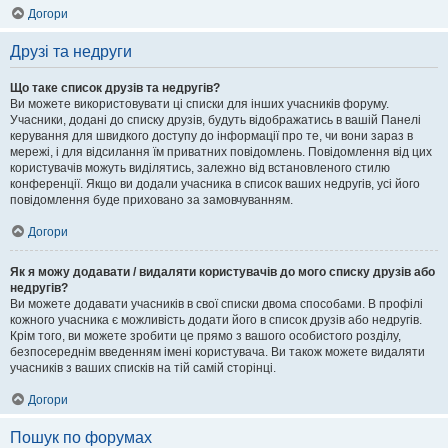
Догори
Друзі та недруги
Що таке список друзів та недругів?
Ви можете використовувати ці списки для інших учасників форуму.
Учасники, додані до списку друзів, будуть відображатись в вашій Панелі
керування для швидкого доступу до інформації про те, чи вони зараз в
мережі, і для відсилання їм приватних повідомлень. Повідомлення від цих
користувачів можуть виділятись, залежно від встановленого стилю
конференції. Якщо ви додали учасника в список ваших недругів, усі його
повідомлення буде приховано за замовчуванням.
Догори
Як я можу додавати / видаляти користувачів до мого списку друзів або
недругів?
Ви можете додавати учасників в свої списки двома способами. В профілі
кожного учасника є можливість додати його в список друзів або недругів.
Крім того, ви можете зробити це прямо з вашого особистого розділу,
безпосереднім введенням імені користувача. Ви також можете видаляти
учасників з ваших списків на тій самій сторінці.
Догори
Пошук по форумах