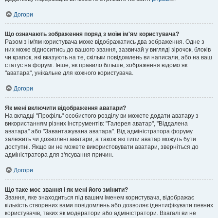
Догори
Що означають зображення поряд з моїм ім'ям користувача?
Разом з ім'ям користувача може відображатись два зображення. Одне з
них може відноситись до вашого звання, зазвичай у вигляді зірочок, блоків
чи крапок, які вказують на те, скільки повідомлень ви написали, або на ваш
статус на форумі. Інше, як правило більше, зображення відомо як
"аватара", унікальне для кожного користувача.
Догори
Як мені включити відображення аватари?
На вкладці "Профіль" особистого розділу ви можете додати аватару з
використанням різних інструментів: "Галерея аватар", "Віддалена
аватара" або "Завантажувана аватара". Від адміністратора форуму
залежить чи дозволені аватари, а також які типи аватар можуть бути
доступні. Якщо ви не можете використовувати аватари, зверніться до
адміністратора для з'ясування причин.
Догори
Що таке моє звання і як мені його змінити?
Звання, яке знаходиться під вашим іменем користувача, відображає
кількість створених вами повідомлень або дозволяє ідентифікувати певних
користувачів, таких як модератори або адміністратори. Взагалі ви не