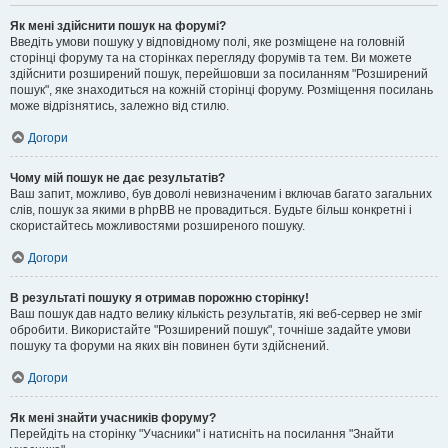
Як мені здійснити пошук на форумі?
Введіть умови пошуку у відповідному полі, яке розміщене на головній
сторінці форуму та на сторінках перегляду форумів та тем. Ви можете
здійснити розширений пошук, перейшовши за посиланням "Розширений
пошук", яке знаходиться на кожній сторінці форуму. Розміщення посилань
може відрізнятись, залежно від стилю.
Догори
Чому мій пошук не дає результатів?
Ваш запит, можливо, був доволі невизначеним і включав багато загальних
слів, пошук за якими в phpBB не провадиться. Будьте більш конкретні і
скористайтесь можливостями розширеного пошуку.
Догори
В результаті пошуку я отримав порожню сторінку!
Ваш пошук дав надто велику кількість результатів, які веб-сервер не зміг
обробити. Використайте "Розширений пошук", точніше задайте умови
пошуку та форуми на яких він повинен бути здійснений.
Догори
Як мені знайти учасників форуму?
Перейдіть на сторінку "Учасники" і натисніть на посилання "Знайти