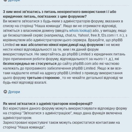
Догори
З ким мені зв'язатись з питань некоректного використання і / або
юридичних питань, пов'язаних з цим форумом?
Ви можете зв'язатися з будь-яким з адміністраторів форуму, вказаних в
списку на сторінці "Наша команда". Якщо ви не отримаєте відповіді,
зв'яжіться з власником домену (введіть
whois lookup
) або, у випадку, якщо
це безкоштовний сервіс (наприклад, chat.ru, Yahoo!, free.fr, f2s.com і т. п.), з
керівництвом або адміністратором цього сервера. Врахуйте, що phpBB
Limited
не має абсолютно ніякої юрисдикції над форумом
і не може
нести ніякої відповідальності за те, ким і як даний форум
використовується. Не звертайтесь до phpBB Limited з юридичних питань
(про припинення роботи форуму, відповідальності за нього і т. д.), які
безпосередньо не стосуються
до сайту phpBB.com або які частково
належать до програмного забезпечення phpBB Limited. Якщо ж ви все-
таки надішлете email на адресу phpBB Limited з приводу використання
цього форуму
третьою стороною
, то не чекайте детальної відповіді чи
будь-якої відповіді взагалі.
Догори
Як мені зв'язатися з адміністратором конференції?
Всі користувачі даного форуму можуть використовувати відповідну форму
на сторінці "Зв'язатися з адміністрацією", якщо дана функція включена
адміністратором.
Зареєстровані користувачі також можуть скористатися контактами на
сторінці "Наша команда".