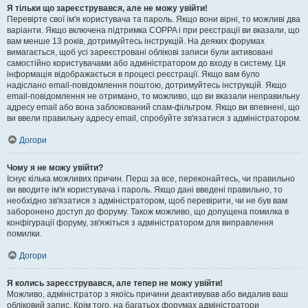
Я тільки що зареєструвався, але не можу увійти!
Перевірте свої ім'я користувача та пароль. Якщо вони вірні, то можливі два
варіанти. Якщо включена підтримка COPPA і при реєстрації ви вказали, що
вам менше 13 років, дотримуйтесь інструкцій. На деяких форумах
вимагається, щоб усі зареєстровані облікові записи були активовані
самостійно користувачами або адміністратором до входу в систему. Ця
інформація відображається в процесі реєстрації. Якщо вам було
надіслано email-повідомлення поштою, дотримуйтесь інструкцій. Якщо
email-повідомлення не отримано, то можливо, що ви вказали неправильну
адресу email або вона заблокований спам-фільтром. Якщо ви впевнені, що
ви ввели правильну адресу email, спробуйте зв'язатися з адміністратором.
Догори
Чому я не можу увійти?
Існує кілька можливих причин. Перш за все, переконайтесь, чи правильно
ви вводите ім'я користувача і пароль. Якщо дані введені правильно, то
необхідно зв'язатися з адміністратором, щоб перевірити, чи не був вам
заборонено доступ до форуму. Також можливо, що допущена помилка в
конфігурації форуму, зв'яжіться з адміністратором для виправлення
помилки.
Догори
Я колись зареєструвався, але тепер не можу увійти!
Можливо, адміністратор з якоїсь причини деактивував або видалив ваш
обліковий запис. Крім того, на багатьох форумах адміністратори