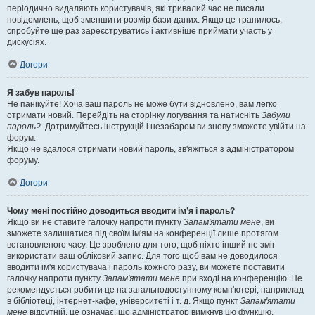
періодично видаляють користувачів, які тривалий час не писали
повідомлень, щоб зменшити розмір бази даних. Якщо це трапилось,
спробуйте ще раз зареєструватись і активніше приймати участь у
дискусіях.
Догори
Я забув пароль!
Не панікуйте! Хоча ваш пароль не може бути відновлено, вам легко
отримати новий. Перейдіть на сторінку логування та натисніть
Забули
пароль?
. Дотримуйтесь інструкцій і незабаром ви знову зможете увійти на
форум.
Якщо не вдалося отримати новий пароль, зв'яжіться з адміністратором
форуму.
Догори
Чому мені постійно доводиться вводити ім’я і пароль?
Якщо ви не ставите галочку напроти пункту
Запам'ятати мене
, ви
зможете залишатися під своїм ім'ям на конференції лише протягом
встановленого часу. Це зроблено для того, щоб ніхто інший не зміг
використати ваш обліковий запис. Для того щоб вам не доводилося
вводити ім'я користувача і пароль кожного разу, ви можете поставити
галочку напроти пункту
Запам'ятати мене
при вході на конференцію. Не
рекомендується робити це на загальнодоступному комп'ютері, наприклад
в бібліотеці, інтернет-кафе, університеті і т. д. Якщо пункт
Запам'ятати
мене
відсутній, це означає, що адміністратор вимкнув цю функцію.