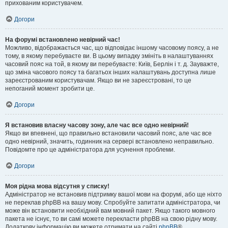
прихованим користувачем.
Догори
На форумі встановлено невірний час!
Можливо, відображається час, що відповідає іншому часовому поясу, а не
тому, в якому перебуваєте ви. В цьому випадку змініть в налаштуваннях
часовий пояс на той, в якому ви перебуваєте: Київ, Берлін і т. д. Зауважте,
що зміна часового поясу та багатьох інших налаштувань доступна лише
зареєстрованим користувачам. Якщо ви не зареєстровані, то це
непоганий момент зробити це.
Догори
Я встановив власну часову зону, але час все одно невірний!
Якщо ви впевнені, що правильно встановили часовий пояс, але час все
одно невірний, значить, годинник на сервері встановлено неправильно.
Повідомте про це адміністратора для усунення проблеми.
Догори
Моя рідна мова відсутня у списку!
Адміністратор не встановив підтримку вашої мови на форумі, або ще ніхто
не переклав phpBB на вашу мову. Спробуйте запитати адміністратора, чи
може він встановити необхідний вам мовний пакет. Якщо такого мовного
пакета не існує, то ви самі можете перекласти phpBB на свою рідну мову.
Додаткову інформацію ви можете отримати на сайті
phpBB
®.