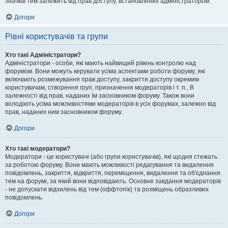
значків тем залежить від прав доступу, встановлених адміністратором.
Догори
Рівні користувачів та групи
Хто такі Адміністратори?
Адміністратори - особи, які мають найвищий рівень контролю над
форумом. Вони можуть керувати усіма аспектами роботи форуму, які
включають розмежування прав доступу, закриття доступу окремим
користувачам, створення груп, призначення модераторів і т. п., В
залежності від прав, наданих їм засновником форуму. Також вони
володіють усіма можливостями модераторів в усіх форумах, залежно від
прав, наданих ним засновником форуму.
Догори
Хто такі модератори?
Модератори - це користувачі (або групи користувачів), які щодня стежать
за роботою форуму. Вони мають можливості редагування та видалення
повідомлень, закриття, відкриття, переміщення, видалення та об'єднання
тем на форумі, за який вони відповідають. Основне завдання модераторів
- не допускати відхилень від тем (оффтопік) та розміщень образливих
повідомлень.
Догори