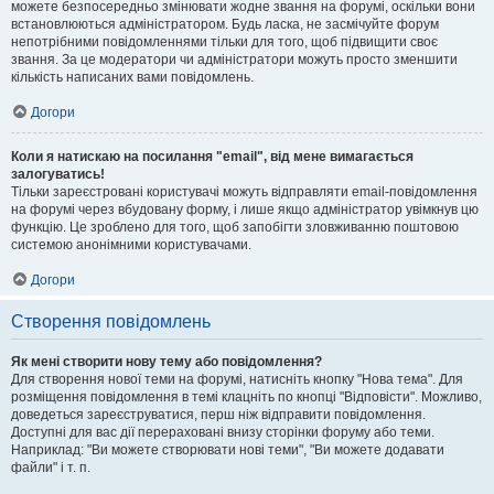
можете безпосередньо змінювати жодне звання на форумі, оскільки вони
встановлюються адміністратором. Будь ласка, не засмічуйте форум
непотрібними повідомленнями тільки для того, щоб підвищити своє
звання. За це модератори чи адміністратори можуть просто зменшити
кількість написаних вами повідомлень.
Догори
Коли я натискаю на посилання "email", від мене вимагається
залогуватись!
Тільки зареєстровані користувачі можуть відправляти email-повідомлення
на форумі через вбудовану форму, і лише якщо адміністратор увімкнув цю
функцію. Це зроблено для того, щоб запобігти зловживанню поштовою
системою анонімними користувачами.
Догори
Створення повідомлень
Як мені створити нову тему або повідомлення?
Для створення нової теми на форумі, натисніть кнопку "Нова тема". Для
розміщення повідомлення в темі клацніть по кнопці "Відповісти". Можливо,
доведеться зареєструватися, перш ніж відправити повідомлення.
Доступні для вас дії перераховані внизу сторінки форуму або теми.
Наприклад: "Ви можете створювати нові теми", "Ви можете додавати
файли" і т. п.