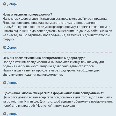
Догори
Чому я отримав попередження?
На кожному форумі адміністратори встановлюють свої власні правила.
Якщо ви порушили правила, ви можете отримати попередження.
Врахуйте, що це рішення адміністратора форуму, і phpBB Limited не має
ніякого відношення до попереджень, винесеним на даному сайті. Якщо ви
не знаєте, за що отримали попередження, зв'яжіться з адміністратором
форуму.
Догори
Як мені поскаржитись на повідомлення модератору?
Поряд з кожним повідомленням, ви побачите кнопку, призначену для
подання скарги на нього, якщо це дозволено адміністратором.
Натиснувши на неї, ви пройдете через ряд кроків, необхідних для
відправлення подання на повідомлення.
Догори
Що означає кнопка "Зберегти" в формі написання повідомлення?
Ця кнопка дозволяє вам зберігати повідомлення для того, щоб завершити
та розмістити їх пізніше. Для того, щоб відкрити збережене повідомлення,
перейдіть в параграф "Чернетки" панелі керування.
Догори