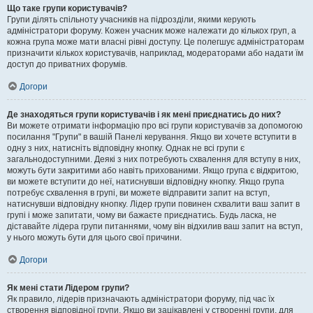
Що таке групи користувачів?
Групи ділять спільноту учасників на підрозділи, якими керують
адміністратори форуму. Кожен учасник може належати до кількох груп, а
кожна група може мати власні рівні доступу. Це полегшує адміністраторам
призначити кількох користувачів, наприклад, модераторами або надати їм
доступ до приватних форумів.
Догори
Де знаходяться групи користувачів і як мені приєднатись до них?
Ви можете отримати інформацію про всі групи користувачів за допомогою
посилання "Групи" в вашій Панелі керування. Якщо ви хочете вступити в
одну з них, натисніть відповідну кнопку. Однак не всі групи є
загальнодоступними. Деякі з них потребують схвалення для вступу в них,
можуть бути закритими або навіть прихованими. Якщо група є відкритою,
ви можете вступити до неї, натиснувши відповідну кнопку. Якщо група
потребує схвалення в групі, ви можете відправити запит на вступ,
натиснувши відповідну кнопку. Лідер групи повинен схвалити ваш запит в
групі і може запитати, чому ви бажаєте приєднатись. Будь ласка, не
діставайте лідера групи питаннями, чому він відхилив ваш запит на вступ,
у нього можуть бути для цього свої причини.
Догори
Як мені стати Лідером групи?
Як правило, лідерів призначають адміністратори форуму, під час їх
створення відповідної групи. Якщо ви зацікавлені у створенні групи, для