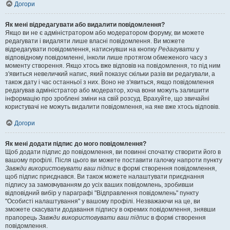
Догори
Як мені відредагувати або видалити повідомлення?
Якщо ви не є адміністратором або модератором форуму, ви можете
редагувати і видаляти лише власні повідомлення. Ви можете
відредагувати повідомлення, натиснувши на кнопку
Редагувати
у
відповідному повідомленні, інколи лише протягом обмеженого часу з
моменту створення. Якщо хтось вже відповів на повідомлення, то під ним
з'явиться невеличкий напис, який показує скільки разів ви редагували, а
також дату і час останньої з них. Воно не з'явиться, якщо повідомлення
редагував адміністратор або модератор, хоча вони можуть залишити
інформацію про зроблені зміни на свій розсуд. Врахуйте, що звичайні
користувачі не можуть видалити повідомлення, на яке вже хтось відповів.
Догори
Як мені додати підпис до мого повідомлення?
Щоб додати підпис до повідомлення, ви повинні спочатку створити його в
вашому профілі. Після цього ви можете поставити галочку напроти пункту
Завжди використовувати ваш підпис
в формі створення повідомлення,
щоб підпис приєднався. Ви також можете налаштувати приєднання
підпису за замовчуванням до усіх ваших повідомлень, зробивши
відповідний вибір у параграфі "Відправлення повідомлень" пункту
"Особисті налаштування" у вашому профілі. Незважаючи на це, ви
зможете скасувати додавання підпису в окремих повідомлення, знявши
прапорець
Завжди використовувати ваш підпис
в формі створення
повідомлення.