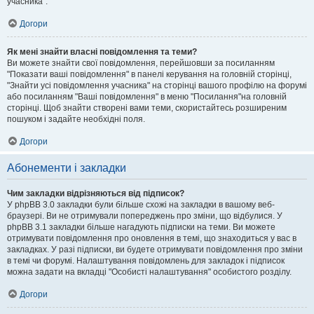
учасника".
Догори
Як мені знайти власні повідомлення та теми?
Ви можете знайти свої повідомлення, перейшовши за посиланням
"Показати ваші повідомлення" в панелі керування на головній сторінці,
"Знайти усі повідомлення учасника" на сторінці вашого профілю на форумі
або посиланням "Ваші повідомлення" в меню "Посилання"на головній
сторінці. Щоб знайти створені вами теми, скористайтесь розширеним
пошуком і задайте необхідні поля.
Догори
Абонементи і закладки
Чим закладки відрізняються від підписок?
У phpBB 3.0 закладки були більше схожі на закладки в вашому веб-
браузері. Ви не отримували попереджень про зміни, що відбулися. У
phpBB 3.1 закладки більше нагадують підписки на теми. Ви можете
отримувати повідомлення про оновлення в темі, що знаходиться у вас в
закладках. У разі підписки, ви будете отримувати повідомлення про зміни
в темі чи форумі. Налаштування повідомлень для закладок і підписок
можна задати на вкладці "Особисті налаштування" особистого розділу.
Догори