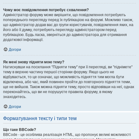
Чому моє повідомлення потребує схвалення?
Адміністратор форуму може вирішити, що повідомлення потребують
попереднього перегляду перед їх публікацією на форумі. Можливо також,
що адміністратор додав вас до групи користувачів, повідомлення яких, на
його або її думку, потребують перегляду адміністратором перед
публікацією. Будь ласка, зверніться до адміністратора для отримання
додаткової інформації.
Догори
Як мені знову підняти мою тему?
Натиснувши на посилання "Підняти тему" при її перегляді, ви "піднімете"
тему в верхню частину першої сторінки форуму. Якщо цього не
відбувається, то це означає, що можливість підняття тим могла бути
відключена, або час, який повинен пройти до повторного підняття теми,
ще не вийшов. Також можна підняти тему, просто відповівши на неї, однак
переконайтесь, що ви не порушуєте правила форуму, в якому
знаходитесь.
Догори
Форматування тексту і типи тем
Що таке BBCode?
BBCode - це особлива реалізація HTML, що пропонує великі можливості