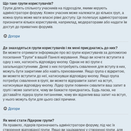
Що таке групи користувачів?
Групи ділять спільноту учасників на підрозділи, якими керують
адміністратори форуму. Кожен учасник може належати до кількох груп, а
кожна група може мати власні рівні доступу. Це полегшує адміністраторам
призначити кількох користувачів, наприклад, модераторами або надати їм
доступ до приватних форумів.
Догори
Де знаходяться групи користувачів і як мені приєднатись до них?
Ви можете отримати інформацію про всі групи користувачів за допомогою
посилання "Групи" в вашій Панелі керування. Якщо ви хочете вступити в
одну з них, натисніть відповідну кнопку. Однак не всі групи є
загальнодоступними. Деякі з них потребують схвалення для вступу в них,
можуть бути закритими або навіть прихованими. Якщо група є відкритою,
ви можете вступити до неї, натиснувши відповідну кнопку. Якщо група
потребує схвалення в групі, ви можете відправити запит на вступ,
натиснувши відповідну кнопку. Лідер групи повинен схвалити ваш запит в
групі і може запитати, чому ви бажаєте приєднатись. Будь ласка, не
діставайте лідера групи питаннями, чому він відхилив ваш запит на вступ,
у нього можуть бути для цього свої причини.
Догори
Як мені стати Лідером групи?
Як правило, лідерів призначають адміністратори форуму, під час їх
створення відповідної групи. Якщо ви зацікавлені у створенні групи, для