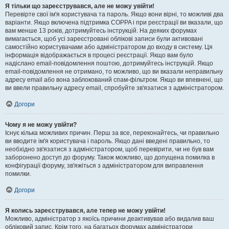
Я тільки що зареєструвався, але не можу увійти!
Перевірте свої ім'я користувача та пароль. Якщо вони вірні, то можливі два
варіанти. Якщо включена підтримка COPPA і при реєстрації ви вказали, що
вам менше 13 років, дотримуйтесь інструкцій. На деяких форумах
вимагається, щоб усі зареєстровані облікові записи були активовані
самостійно користувачами або адміністратором до входу в систему. Ця
інформація відображається в процесі реєстрації. Якщо вам було
надіслано email-повідомлення поштою, дотримуйтесь інструкцій. Якщо
email-повідомлення не отримано, то можливо, що ви вказали неправильну
адресу email або вона заблокований спам-фільтром. Якщо ви впевнені, що
ви ввели правильну адресу email, спробуйте зв'язатися з адміністратором.
Догори
Чому я не можу увійти?
Існує кілька можливих причин. Перш за все, переконайтесь, чи правильно
ви вводите ім'я користувача і пароль. Якщо дані введені правильно, то
необхідно зв'язатися з адміністратором, щоб перевірити, чи не був вам
заборонено доступ до форуму. Також можливо, що допущена помилка в
конфігурації форуму, зв'яжіться з адміністратором для виправлення
помилки.
Догори
Я колись зареєструвався, але тепер не можу увійти!
Можливо, адміністратор з якоїсь причини деактивував або видалив ваш
обліковий запис. Крім того, на багатьох форумах адміністратори