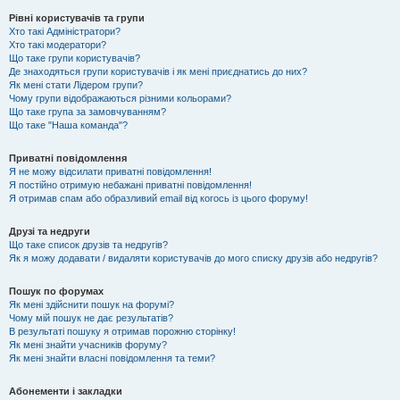
Рівні користувачів та групи
Хто такі Адміністратори?
Хто такі модератори?
Що таке групи користувачів?
Де знаходяться групи користувачів і як мені приєднатись до них?
Як мені стати Лідером групи?
Чому групи відображаються різними кольорами?
Що таке група за замовчуванням?
Що таке "Наша команда"?
Приватні повідомлення
Я не можу відсилати приватні повідомлення!
Я постійно отримую небажані приватні повідомлення!
Я отримав спам або образливий email від когось із цього форуму!
Друзі та недруги
Що таке список друзів та недругів?
Як я можу додавати / видаляти користувачів до мого списку друзів або недругів?
Пошук по форумах
Як мені здійснити пошук на форумі?
Чому мій пошук не дає результатів?
В результаті пошуку я отримав порожню сторінку!
Як мені знайти учасників форуму?
Як мені знайти власні повідомлення та теми?
Абонементи і закладки