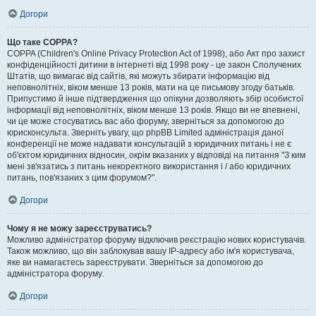
Догори
Що таке COPPA?
COPPA (Children's Online Privacy Protection Act of 1998), або Акт про захист
конфіденційності дитини в інтернеті від 1998 року - це закон Сполучених
Штатів, що вимагає від сайтів, які можуть збирати інформацію від
неповнолітніх, віком менше 13 років, мати на це письмову згоду батьків.
Припустимо й інше підтвердження що опікуни дозволяють збір особистої
інформації від неповнолітніх, віком менше 13 років. Якщо ви не впевнені,
чи це може стосуватись вас або форуму, зверніться за допомогою до
юрисконсульта. Зверніть увагу, що phpBB Limited адміністрація даної
конференції не може надавати консультацій з юридичних питань і не є
об'єктом юридичних відносин, окрім вказаних у відповіді на питання "З ким
мені зв'язатись з питань некоректного використання і / або юридичних
питань, пов'язаних з цим форумом?".
Догори
Чому я не можу зареєструватись?
Можливо адміністратор форуму відключив реєстрацію нових користувачів.
Також можливо, що він заблокував вашу IP-адресу або ім'я користувача,
яке ви намагаєтесь зареєструвати. Зверніться за допомогою до
адміністратора форуму.
Догори