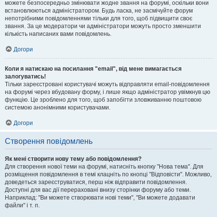
можете безпосередньо змінювати жодне звання на форумі, оскільки вони
встановлюються адміністратором. Будь ласка, не засмічуйте форум
непотрібними повідомленнями тільки для того, щоб підвищити своє
звання. За це модератори чи адміністратори можуть просто зменшити
кількість написаних вами повідомлень.
Догори
Коли я натискаю на посилання "email", від мене вимагається
залогуватись!
Тільки зареєстровані користувачі можуть відправляти email-повідомлення
на форумі через вбудовану форму, і лише якщо адміністратор увімкнув цю
функцію. Це зроблено для того, щоб запобігти зловживанню поштовою
системою анонімними користувачами.
Догори
Створення повідомлень
Як мені створити нову тему або повідомлення?
Для створення нової теми на форумі, натисніть кнопку "Нова тема". Для
розміщення повідомлення в темі клацніть по кнопці "Відповісти". Можливо,
доведеться зареєструватися, перш ніж відправити повідомлення.
Доступні для вас дії перераховані внизу сторінки форуму або теми.
Наприклад: "Ви можете створювати нові теми", "Ви можете додавати
файли" і т. п.