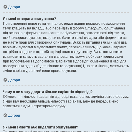
Догори
Як мені створити опитування?
При створенні нової теми чи під час редагування першого повідомлення
теми клацніть на вкладці або перейдіть в форму
Створити опитування
під основною формою написання повідомлення, в залежності від стилю,
який використовується; якщо ви не бачите такої вкладки або форми, то ви
не маєте прав для створення опитувань. Вкажіть питання і як мінімум два
варіанти відповіді в відповідних полях, переконавшись, що кожен варіант
потрібно вводити в окремій стрічці поля вводу тексту. Ви також можете
встановити кількість варіантів відповіді, які можуть обирати користувачі
при голосуванні за допомогою "Варіантів відповіді", обмеження в часі для
голосування в днях (0 для вічного голосування) і, на сам кінець, можливість
зміни варіанту, за який вони проголосували.
Догори
Чому я не можу додати більше варіантів відповіді?
Обмеження кількості варіантів відповіді встановлює адміністратор форуму.
Якщо вам необхідна більша кількості варіантів, аніж це передбачено,
зв'яжіться з адміністратором форуму.
Догори
Як мені змінити або видалити опитування?