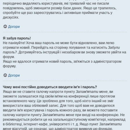
періодично видаляють користувачів, які тривалий час не писали
повідомлень, щоб зменшити розмір бази даних. Якщо це трапилось,
спробуйте ще раз зареєструватись і активніше приймати участь у
дискусіях.
Догори
Я забув пароль!
Не панікуйте! Хоча ваш пароль не може бути відновлено, вам легко
отримати новий. Перейдіть на сторінку логування та натисніть
Забули
пароль?
. Дотримуйтесь інструкцій і незабаром ви знову зможете увійти на
форум.
Якщо не вдалося отримати новий пароль, зв'яжіться з адміністратором
форуму.
Догори
Чому мені постійно доводиться вводити ім’я і пароль?
Якщо ви не ставите галочку напроти пункту
Запам'ятати мене
, ви
зможете залишатися під своїм ім'ям на конференції лише протягом
встановленого часу. Це зроблено для того, щоб ніхто інший не зміг
використати ваш обліковий запис. Для того щоб вам не доводилося
вводити ім'я користувача і пароль кожного разу, ви можете поставити
галочку напроти пункту
Запам'ятати мене
при вході на конференцію. Не
рекомендується робити це на загальнодоступному комп'ютері, наприклад
в бібліотеці, інтернет-кафе, університеті і т. д. Якщо пункт
Запам'ятати
мене
відсутній, це означає, що адміністратор вимкнув цю функцію.