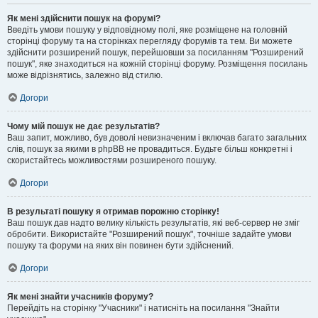
Як мені здійснити пошук на форумі?
Введіть умови пошуку у відповідному полі, яке розміщене на головній
сторінці форуму та на сторінках перегляду форумів та тем. Ви можете
здійснити розширений пошук, перейшовши за посиланням "Розширений
пошук", яке знаходиться на кожній сторінці форуму. Розміщення посилань
може відрізнятись, залежно від стилю.
Догори
Чому мій пошук не дає результатів?
Ваш запит, можливо, був доволі невизначеним і включав багато загальних
слів, пошук за якими в phpBB не провадиться. Будьте більш конкретні і
скористайтесь можливостями розширеного пошуку.
Догори
В результаті пошуку я отримав порожню сторінку!
Ваш пошук дав надто велику кількість результатів, які веб-сервер не зміг
обробити. Використайте "Розширений пошук", точніше задайте умови
пошуку та форуми на яких він повинен бути здійснений.
Догори
Як мені знайти учасників форуму?
Перейдіть на сторінку "Учасники" і натисніть на посилання "Знайти