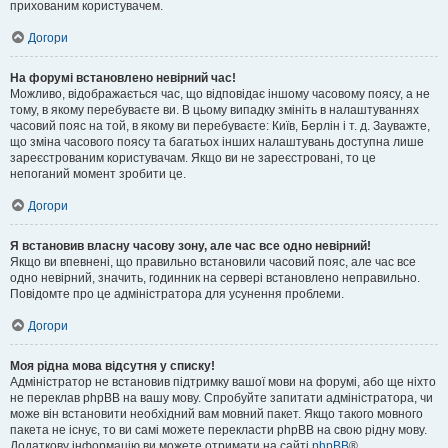
прихованим користувачем.
Догори
На форумі встановлено невірний час!
Можливо, відображається час, що відповідає іншому часовому поясу, а не
тому, в якому перебуваєте ви. В цьому випадку змініть в налаштуваннях
часовий пояс на той, в якому ви перебуваєте: Київ, Берлін і т. д. Зауважте,
що зміна часового поясу та багатьох інших налаштувань доступна лише
зареєстрованим користувачам. Якщо ви не зареєстровані, то це
непоганий момент зробити це.
Догори
Я встановив власну часову зону, але час все одно невірний!
Якщо ви впевнені, що правильно встановили часовий пояс, але час все
одно невірний, значить, годинник на сервері встановлено неправильно.
Повідомте про це адміністратора для усунення проблеми.
Догори
Моя рідна мова відсутня у списку!
Адміністратор не встановив підтримку вашої мови на форумі, або ще ніхто
не переклав phpBB на вашу мову. Спробуйте запитати адміністратора, чи
може він встановити необхідний вам мовний пакет. Якщо такого мовного
пакета не існує, то ви самі можете перекласти phpBB на свою рідну мову.
Додаткову інформацію ви можете отримати на сайті
phpBB
®.