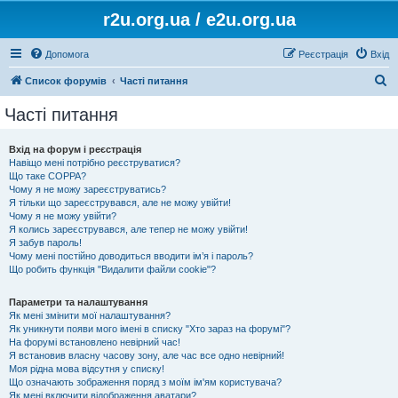
r2u.org.ua / e2u.org.ua
Допомога
Реєстрація
Вхід
П
Список форумів
Часті питання
о
Часті питання
ш
у
Вхід на форум і реєстрація
Навіщо мені потрібно реєструватися?
к
Що таке COPPA?
Чому я не можу зареєструватись?
Я тільки що зареєструвався, але не можу увійти!
Чому я не можу увійти?
Я колись зареєструвався, але тепер не можу увійти!
Я забув пароль!
Чому мені постійно доводиться вводити ім’я і пароль?
Що робить функція "Видалити файли cookie"?
Параметри та налаштування
Як мені змінити мої налаштування?
Як уникнути появи мого імені в списку "Хто зараз на форумі"?
На форумі встановлено невірний час!
Я встановив власну часову зону, але час все одно невірний!
Моя рідна мова відсутня у списку!
Що означають зображення поряд з моїм ім'ям користувача?
Як мені включити відображення аватари?