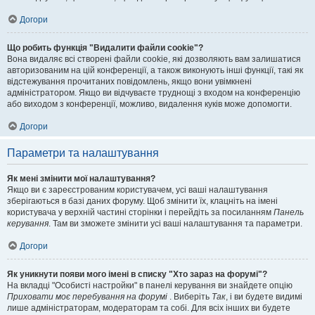
Догори
Що робить функція "Видалити файли cookie"?
Вона видаляє всі створені файли cookie, які дозволяють вам залишатися
авторизованим на цій конференції, а також виконують інші функції, такі як
відстежування прочитаних повідомлень, якщо вони увімкнені
адміністратором. Якщо ви відчуваєте труднощі з входом на конференцію
або виходом з конференції, можливо, видалення куків може допомогти.
Догори
Параметри та налаштування
Як мені змінити мої налаштування?
Якщо ви є зареєстрованим користувачем, усі ваші налаштування
зберігаються в базі даних форуму. Щоб змінити їх, клацніть на імені
користувача у верхній частині сторінки і перейдіть за посиланням
Панель
керування
. Там ви зможете змінити усі ваші налаштування та параметри.
Догори
Як уникнути появи мого імені в списку "Хто зараз на форумі"?
На вкладці "Особисті настройки" в панелі керування ви знайдете опцію
Приховати моє перебування на форумі
. Виберіть
Так
, і ви будете видимі
лише адміністраторам, модераторам та собі. Для всіх інших ви будете