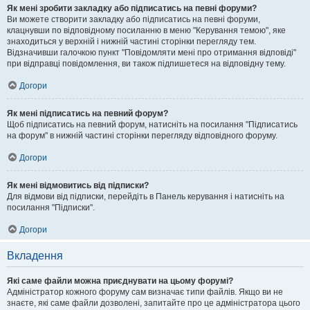
Як мені зробити закладку або підписатись на певні форуми?
Ви можете створити закладку або підписатись на певні форуми,
клацнувши по відповідному посиланню в меню "Керування темою", яке
знаходиться у верхній і нижній частині сторінки перегляду тем.
Відзначивши галочкою пункт "Повідомляти мені про отримання відповіді"
при відправці повідомлення, ви також підпишетеся на відповідну тему.
Догори
Як мені підписатись на певний форум?
Щоб підписатись на певний форум, натисніть на посилання "Підписатись
на форум" в нижній частині сторінки перегляду відповідного форуму.
Догори
Як мені відмовитись від підписки?
Для відмови від підписки, перейдіть в Панель керування і натисніть на
посилання "Підписки".
Догори
Вкладення
Які саме файли можна приєднувати на цьому форумі?
Адміністратор кожного форуму сам визначає типи файлів. Якщо ви не
знаєте, які саме файли дозволені, запитайте про це адміністратора цього