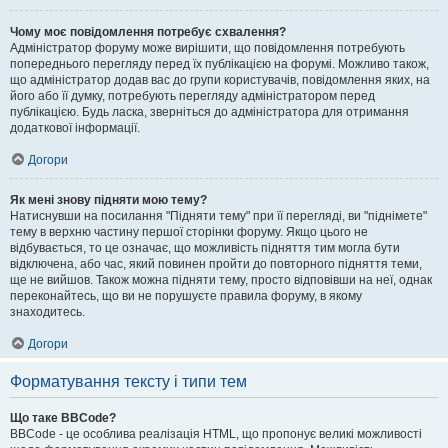
Чому моє повідомлення потребує схвалення?
Адміністратор форуму може вирішити, що повідомлення потребують
попереднього перегляду перед їх публікацією на форумі. Можливо також,
що адміністратор додав вас до групи користувачів, повідомлення яких, на
його або її думку, потребують перегляду адміністратором перед
публікацією. Будь ласка, зверніться до адміністратора для отримання
додаткової інформації.
Догори
Як мені знову підняти мою тему?
Натиснувши на посилання "Підняти тему" при її перегляді, ви "піднімете"
тему в верхню частину першої сторінки форуму. Якщо цього не
відбувається, то це означає, що можливість підняття тим могла бути
відключена, або час, який повинен пройти до повторного підняття теми,
ще не вийшов. Також можна підняти тему, просто відповівши на неї, однак
переконайтесь, що ви не порушуєте правила форуму, в якому
знаходитесь.
Догори
Форматування тексту і типи тем
Що таке BBCode?
BBCode - це особлива реалізація HTML, що пропонує великі можливості