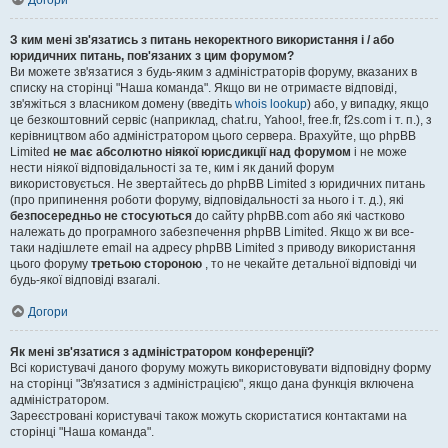
Догори
З ким мені зв'язатись з питань некоректного використання і / або
юридичних питань, пов'язаних з цим форумом?
Ви можете зв'язатися з будь-яким з адміністраторів форуму, вказаних в
списку на сторінці "Наша команда". Якщо ви не отримаєте відповіді,
зв'яжіться з власником домену (введіть
whois lookup
) або, у випадку, якщо
це безкоштовний сервіс (наприклад, chat.ru, Yahoo!, free.fr, f2s.com і т. п.), з
керівництвом або адміністратором цього сервера. Врахуйте, що phpBB
Limited
не має абсолютно ніякої юрисдикції над форумом
і не може
нести ніякої відповідальності за те, ким і як даний форум
використовується. Не звертайтесь до phpBB Limited з юридичних питань
(про припинення роботи форуму, відповідальності за нього і т. д.), які
безпосередньо не стосуються
до сайту phpBB.com або які частково
належать до програмного забезпечення phpBB Limited. Якщо ж ви все-
таки надішлете email на адресу phpBB Limited з приводу використання
цього форуму
третьою стороною
, то не чекайте детальної відповіді чи
будь-якої відповіді взагалі.
Догори
Як мені зв'язатися з адміністратором конференції?
Всі користувачі даного форуму можуть використовувати відповідну форму
на сторінці "Зв'язатися з адміністрацією", якщо дана функція включена
адміністратором.
Зареєстровані користувачі також можуть скористатися контактами на
сторінці "Наша команда".