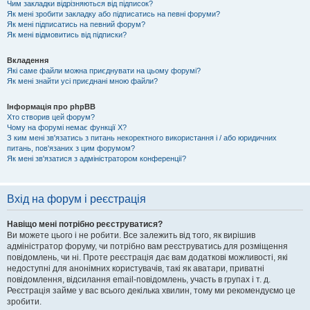
Чим закладки відрізняються від підписок?
Як мені зробити закладку або підписатись на певні форуми?
Як мені підписатись на певний форум?
Як мені відмовитись від підписки?
Вкладення
Які саме файли можна приєднувати на цьому форумі?
Як мені знайти усі приєднані мною файли?
Інформація про phpBB
Хто створив цей форум?
Чому на форумі немає функції X?
З ким мені зв'язатись з питань некоректного використання і / або юридичних
питань, пов'язаних з цим форумом?
Як мені зв'язатися з адміністратором конференції?
Вхід на форум і реєстрація
Навіщо мені потрібно реєструватися?
Ви можете цього і не робити. Все залежить від того, як вирішив
адміністратор форуму, чи потрібно вам реєструватись для розміщення
повідомлень, чи ні. Проте реєстрація дає вам додаткові можливості, які
недоступні для анонімних користувачів, такі як аватари, приватні
повідомлення, відсилання email-повідомлень, участь в групах і т. д.
Реєстрація займе у вас всього декілька хвилин, тому ми рекомендуємо це
зробити.