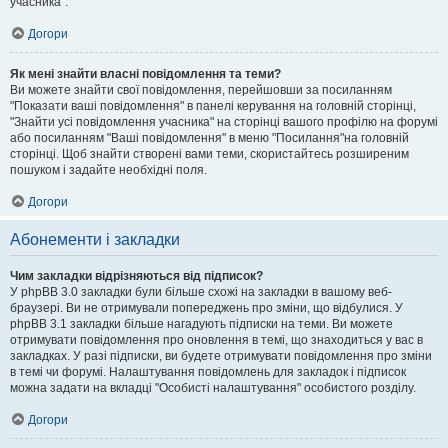
учасника".
Догори
Як мені знайти власні повідомлення та теми?
Ви можете знайти свої повідомлення, перейшовши за посиланням
"Показати ваші повідомлення" в панелі керування на головній сторінці,
"Знайти усі повідомлення учасника" на сторінці вашого профілю на форумі
або посиланням "Ваші повідомлення" в меню "Посилання"на головній
сторінці. Щоб знайти створені вами теми, скористайтесь розширеним
пошуком і задайте необхідні поля.
Догори
Абонементи і закладки
Чим закладки відрізняються від підписок?
У phpBB 3.0 закладки були більше схожі на закладки в вашому веб-
браузері. Ви не отримували попереджень про зміни, що відбулися. У
phpBB 3.1 закладки більше нагадують підписки на теми. Ви можете
отримувати повідомлення про оновлення в темі, що знаходиться у вас в
закладках. У разі підписки, ви будете отримувати повідомлення про зміни
в темі чи форумі. Налаштування повідомлень для закладок і підписок
можна задати на вкладці "Особисті налаштування" особистого розділу.
Догори