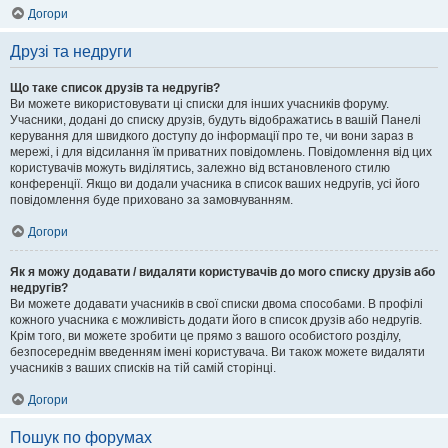
Догори
Друзі та недруги
Що таке список друзів та недругів?
Ви можете використовувати ці списки для інших учасників форуму.
Учасники, додані до списку друзів, будуть відображатись в вашій Панелі
керування для швидкого доступу до інформації про те, чи вони зараз в
мережі, і для відсилання їм приватних повідомлень. Повідомлення від цих
користувачів можуть виділятись, залежно від встановленого стилю
конференції. Якщо ви додали учасника в список ваших недругів, усі його
повідомлення буде приховано за замовчуванням.
Догори
Як я можу додавати / видаляти користувачів до мого списку друзів або
недругів?
Ви можете додавати учасників в свої списки двома способами. В профілі
кожного учасника є можливість додати його в список друзів або недругів.
Крім того, ви можете зробити це прямо з вашого особистого розділу,
безпосереднім введенням імені користувача. Ви також можете видаляти
учасників з ваших списків на тій самій сторінці.
Догори
Пошук по форумах