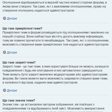
Оголошення відображаються в верхній частині кожної сторінки форуму, в
якому вони створені. Так само, як і з важливими оголошеннями, право на
створення оголошень надається адміністратором.
Догори
Що таке прикріплені теми?
Прикріплені теми в форумі розміщуються під оголошеннями і виключно на
першій сторінці. Вони найчастіше містять досить важливу інформацію,
тому ви повинні прочитати їх якнайшвидше. Так само, як і з оголошеннями,
можливість створення вами прикріплених тем надається адміністратором.
Догори
Що таке закриті теми?
Закриті теми - це такі теми, в яких користувачі більше не можуть залишати
повідомлення і будь-які опитування в них автоматично завершуються.
Теми можуть бути закриті виключно модераторами або адміністраторами
форуму. Ви також можете мати можливість закривати створені вами теми,
в залежності від прав, наданих вам адміністратором.
Догори
Що таке значок теми?
Значки тем - це встановлені автором зображення, які пов'язані з
повідомленнями та відображають їхній зміст. Можливість використання