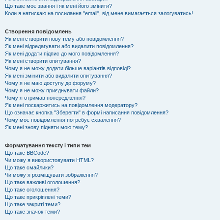
Що таке моє звання і як мені його змінити?
Коли я натискаю на посилання "email", від мене вимагається залогуватись!
Створення повідомлень
Як мені створити нову тему або повідомлення?
Як мені відредагувати або видалити повідомлення?
Як мені додати підпис до мого повідомлення?
Як мені створити опитування?
Чому я не можу додати більше варіантів відповіді?
Як мені змінити або видалити опитування?
Чому я не маю доступу до форуму?
Чому я не можу приєднувати файли?
Чому я отримав попередження?
Як мені поскаржитись на повідомлення модератору?
Що означає кнопка "Зберегти" в формі написання повідомлення?
Чому моє повідомлення потребує схвалення?
Як мені знову підняти мою тему?
Форматування тексту і типи тем
Що таке BBCode?
Чи можу я використовувати HTML?
Що таке смайлики?
Чи можу я розміщувати зображення?
Що таке важливі оголошення?
Що таке оголошення?
Що таке прикріплені теми?
Що таке закриті теми?
Що таке значок теми?