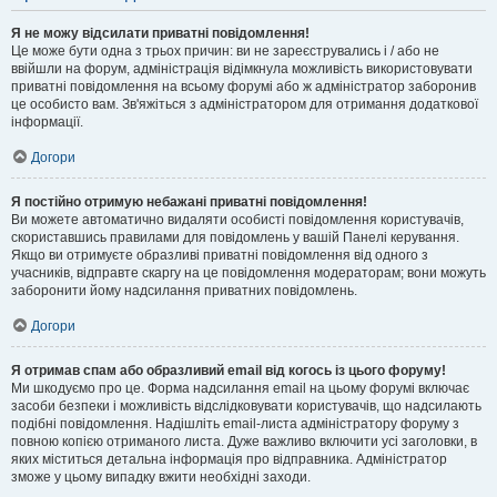
Я не можу відсилати приватні повідомлення!
Це може бути одна з трьох причин: ви не зареєструвались і / або не
ввійшли на форум, адміністрація відімкнула можливість використовувати
приватні повідомлення на всьому форумі або ж адміністратор заборонив
це особисто вам. Зв'яжіться з адміністратором для отримання додаткової
інформації.
Догори
Я постійно отримую небажані приватні повідомлення!
Ви можете автоматично видаляти особисті повідомлення користувачів,
скориставшись правилами для повідомлень у вашій Панелі керування.
Якщо ви отримуєте образливі приватні повідомлення від одного з
учасників, відправте скаргу на це повідомлення модераторам; вони можуть
заборонити йому надсилання приватних повідомлень.
Догори
Я отримав спам або образливий email від когось із цього форуму!
Ми шкодуємо про це. Форма надсилання email на цьому форумі включає
засоби безпеки і можливість відслідковувати користувачів, що надсилають
подібні повідомлення. Надішліть email-листа адміністратору форуму з
повною копією отриманого листа. Дуже важливо включити усі заголовки, в
яких міститься детальна інформація про відправника. Адміністратор
зможе у цьому випадку вжити необхідні заходи.