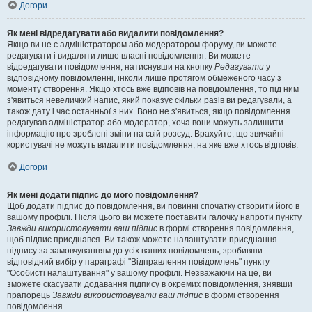
Догори
Як мені відредагувати або видалити повідомлення?
Якщо ви не є адміністратором або модератором форуму, ви можете
редагувати і видаляти лише власні повідомлення. Ви можете
відредагувати повідомлення, натиснувши на кнопку
Редагувати
у
відповідному повідомленні, інколи лише протягом обмеженого часу з
моменту створення. Якщо хтось вже відповів на повідомлення, то під ним
з'явиться невеличкий напис, який показує скільки разів ви редагували, а
також дату і час останньої з них. Воно не з'явиться, якщо повідомлення
редагував адміністратор або модератор, хоча вони можуть залишити
інформацію про зроблені зміни на свій розсуд. Врахуйте, що звичайні
користувачі не можуть видалити повідомлення, на яке вже хтось відповів.
Догори
Як мені додати підпис до мого повідомлення?
Щоб додати підпис до повідомлення, ви повинні спочатку створити його в
вашому профілі. Після цього ви можете поставити галочку напроти пункту
Завжди використовувати ваш підпис
в формі створення повідомлення,
щоб підпис приєднався. Ви також можете налаштувати приєднання
підпису за замовчуванням до усіх ваших повідомлень, зробивши
відповідний вибір у параграфі "Відправлення повідомлень" пункту
"Особисті налаштування" у вашому профілі. Незважаючи на це, ви
зможете скасувати додавання підпису в окремих повідомлення, знявши
прапорець
Завжди використовувати ваш підпис
в формі створення
повідомлення.