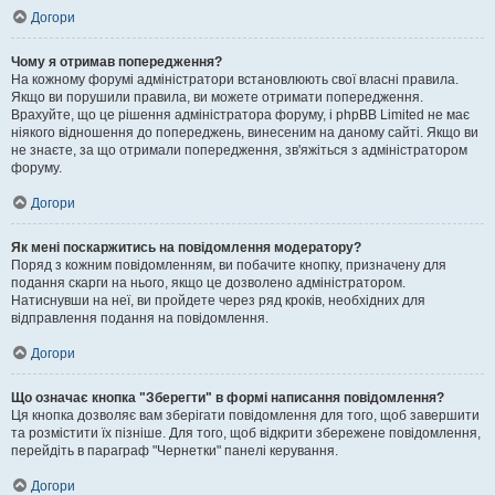
Догори
Чому я отримав попередження?
На кожному форумі адміністратори встановлюють свої власні правила.
Якщо ви порушили правила, ви можете отримати попередження.
Врахуйте, що це рішення адміністратора форуму, і phpBB Limited не має
ніякого відношення до попереджень, винесеним на даному сайті. Якщо ви
не знаєте, за що отримали попередження, зв'яжіться з адміністратором
форуму.
Догори
Як мені поскаржитись на повідомлення модератору?
Поряд з кожним повідомленням, ви побачите кнопку, призначену для
подання скарги на нього, якщо це дозволено адміністратором.
Натиснувши на неї, ви пройдете через ряд кроків, необхідних для
відправлення подання на повідомлення.
Догори
Що означає кнопка "Зберегти" в формі написання повідомлення?
Ця кнопка дозволяє вам зберігати повідомлення для того, щоб завершити
та розмістити їх пізніше. Для того, щоб відкрити збережене повідомлення,
перейдіть в параграф "Чернетки" панелі керування.
Догори