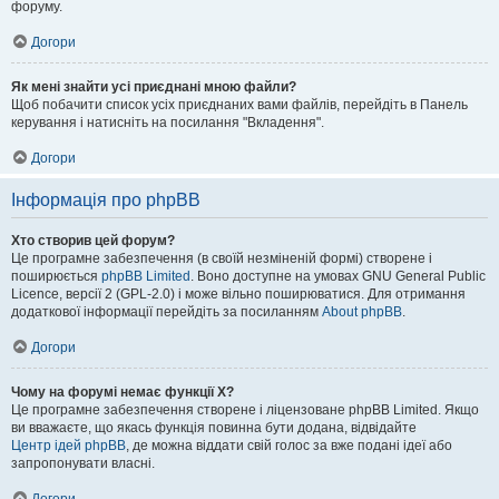
форуму.
Догори
Як мені знайти усі приєднані мною файли?
Щоб побачити список усіх приєднаних вами файлів, перейдіть в Панель
керування і натисніть на посилання "Вкладення".
Догори
Інформація про phpBB
Хто створив цей форум?
Це програмне забезпечення (в своїй незміненій формі) створене і
поширюється
phpBB Limited
. Воно доступне на умовах GNU General Public
Licence, версії 2 (GPL-2.0) і може вільно поширюватися. Для отримання
додаткової інформації перейдіть за посиланням
About phpBB
.
Догори
Чому на форумі немає функції X?
Це програмне забезпечення створене і ліцензоване phpBB Limited. Якщо
ви вважаєте, що якась функція повинна бути додана, відвідайте
Центр ідей phpBB
, де можна віддати свій голос за вже подані ідеї або
запропонувати власні.