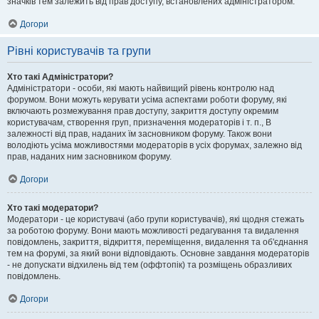
значків тем залежить від прав доступу, встановлених адміністратором.
Догори
Рівні користувачів та групи
Хто такі Адміністратори?
Адміністратори - особи, які мають найвищий рівень контролю над
форумом. Вони можуть керувати усіма аспектами роботи форуму, які
включають розмежування прав доступу, закриття доступу окремим
користувачам, створення груп, призначення модераторів і т. п., В
залежності від прав, наданих їм засновником форуму. Також вони
володіють усіма можливостями модераторів в усіх форумах, залежно від
прав, наданих ним засновником форуму.
Догори
Хто такі модератори?
Модератори - це користувачі (або групи користувачів), які щодня стежать
за роботою форуму. Вони мають можливості редагування та видалення
повідомлень, закриття, відкриття, переміщення, видалення та об'єднання
тем на форумі, за який вони відповідають. Основне завдання модераторів
- не допускати відхилень від тем (оффтопік) та розміщень образливих
повідомлень.
Догори