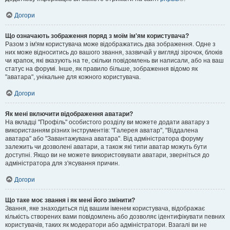
Догори
Що означають зображення поряд з моїм ім'ям користувача?
Разом з ім'ям користувача може відображатись два зображення. Одне з
них може відноситись до вашого звання, зазвичай у вигляді зірочок, блоків
чи крапок, які вказують на те, скільки повідомлень ви написали, або на ваш
статус на форумі. Інше, як правило більше, зображення відомо як
"аватара", унікальне для кожного користувача.
Догори
Як мені включити відображення аватари?
На вкладці "Профіль" особистого розділу ви можете додати аватару з
використанням різних інструментів: "Галерея аватар", "Віддалена
аватара" або "Завантажувана аватара". Від адміністратора форуму
залежить чи дозволені аватари, а також які типи аватар можуть бути
доступні. Якщо ви не можете використовувати аватари, зверніться до
адміністратора для з'ясування причин.
Догори
Що таке моє звання і як мені його змінити?
Звання, яке знаходиться під вашим іменем користувача, відображає
кількість створених вами повідомлень або дозволяє ідентифікувати певних
користувачів, таких як модератори або адміністратори. Взагалі ви не