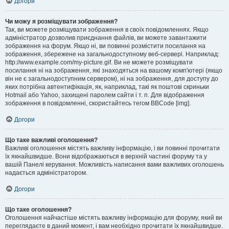
Догори
Чи можу я розміщувати зображення?
Так, ви можете розміщувати зображення в своїх повідомленнях. Якщо
адміністратор дозволив приєднання файлів, ви можете завантажити
зображення на форум. Якщо ні, ви повинні розмістити посилання на
зображення, збережене на загальнодоступному веб-сервері. Наприклад:
http://www.example.com/my-picture.gif. Ви не можете розміщувати
посилання ні на зображення, які знаходяться на вашому комп'ютері (якщо
він не є загальнодоступним сервером), ні на зображення, для доступу до
яких потрібна автентифікація, як, наприклад, такі як поштові скриньки
Hotmail або Yahoo, захищені паролем сайти і т. п. Для відображення
зображення в повідомленні, скористайтесь тегом BBCode [img].
Догори
Що таке важливі оголошення?
Важливі оголошення містять важливу інформацію, і ви повинні прочитати
їх якнайшвидше. Вони відображаються в верхній частині форуму та у
вашій Панелі керування. Можливість написання вами важливих оголошень
надається адміністратором.
Догори
Що таке оголошення?
Оголошення найчастіше містять важливу інформацію для форуму, який ви
переглядаєте в даний момент, і вам необхідно прочитати їх якнайшвидше.