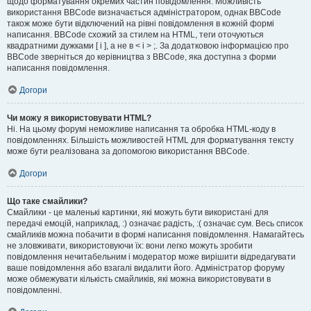
щодо форматування окремих частин повідомлення. Можливість
використання BBCode визначається адміністратором, однак BBCode
також може бути відключений на рівні повідомлення в кожній формі
написання. BBCode схожий за стилем на HTML, теги оточуються
квадратними дужками [ і ], а не в < і > ;. За додатковою інформацією про
BBCode зверніться до керівництва з BBCode, яка доступна з форми
написання повідомлення.
Догори
Чи можу я використовувати HTML?
Ні. На цьому форумі неможливе написання та обробка HTML-коду в
повідомленнях. Більшість можливостей HTML для форматування тексту
може бути реалізована за допомогою використання BBCode.
Догори
Що таке смайлики?
Смайлики - це маленькі картинки, які можуть бути використані для
передачі емоцій, наприклад, :) означає радість, :( означає сум. Весь список
смайликів можна побачити в формі написання повідомлення. Намагайтесь
не зловживати, використовуючи їх: вони легко можуть зробити
повідомлення нечитабельним і модератор може вирішити відредагувати
ваше повідомлення або взагалі видалити його. Адміністратор форуму
може обмежувати кількість смайликів, які можна використовувати в
повідомленні.