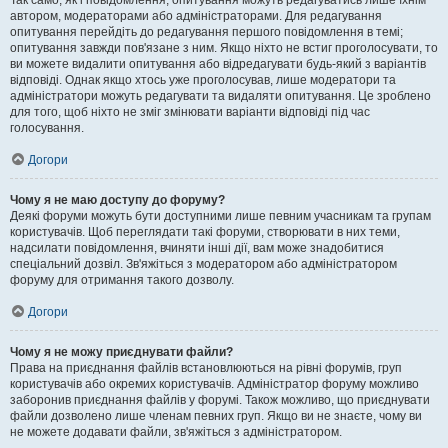
Так само, як і повідомлення, опитування можуть редагуватись лише їхнім
автором, модераторами або адміністраторами. Для редагування
опитування перейдіть до редагування першого повідомлення в темі;
опитування завжди пов'язане з ним. Якщо ніхто не встиг проголосувати, то
ви можете видалити опитування або відредагувати будь-який з варіантів
відповіді. Однак якщо хтось уже проголосував, лише модератори та
адміністратори можуть редагувати та видаляти опитування. Це зроблено
для того, щоб ніхто не зміг змінювати варіанти відповіді під час
голосування.
Догори
Чому я не маю доступу до форуму?
Деякі форуми можуть бути доступними лише певним учасникам та групам
користувачів. Щоб переглядати такі форуми, створювати в них теми,
надсилати повідомлення, вчиняти інші дії, вам може знадобитися
спеціальний дозвіл. Зв'яжіться з модератором або адміністратором
форуму для отримання такого дозволу.
Догори
Чому я не можу приєднувати файли?
Права на приєднання файлів встановлюються на рівні форумів, груп
користувачів або окремих користувачів. Адміністратор форуму можливо
заборонив приєднання файлів у форумі. Також можливо, що приєднувати
файли дозволено лише членам певних груп. Якщо ви не знаєте, чому ви
не можете додавати файли, зв'яжіться з адміністратором.