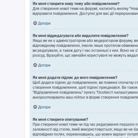
Як мені створити нову тему або повідомлення?
Для створення нової теми на форумі, натисніть кнопку "Нов
відправити повідомлення. Доступні для вас дії перерахован
Догори
Як мені відредагувати або видалити повідомлення?
Якщо ви не є адміністратором або модератором форуму, ви
відповідному повідомленні, інколи лише протягом обмеженог
ви редагували, а також дату і час останньої з них. Воно н
розсуд. Врахуйте, що звичайні користувачі не можуть видали
Догори
Як мені додати підпис до мого повідомлення?
Щоб додати підпис до повідомлення, ви повинні спочатку с
створення повідомлення, щоб підпис приєднався. Ви також
"Відправлення повідомлень" пункту "Особисті налаштуванн
використовувати ваш підпис
в формі створення повідомле
Догори
Як мені створити опитування?
При створенні нової теми чи під час редагування першого 
залежності від стилю, який використовується; якщо ви не ба
відповідних полях, переконавшись, що кожен варіант потрібн