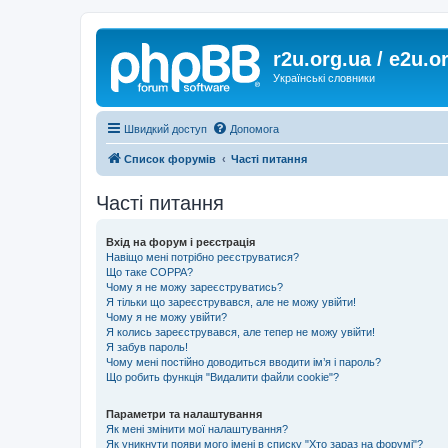
r2u.org.ua / e2u.o
Українські словники
Швидкий доступ
Допомога
Список форумів
Часті питання
Часті питання
Вхід на форум і реєстрація
Навіщо мені потрібно реєструватися?
Що таке COPPA?
Чому я не можу зареєструватись?
Я тільки що зареєструвався, але не можу увійти!
Чому я не можу увійти?
Я колись зареєструвався, але тепер не можу увійти!
Я забув пароль!
Чому мені постійно доводиться вводити ім’я і пароль?
Що робить функція "Видалити файли cookie"?
Параметри та налаштування
Як мені змінити мої налаштування?
Як уникнути появи мого імені в списку "Хто зараз на форумі"?