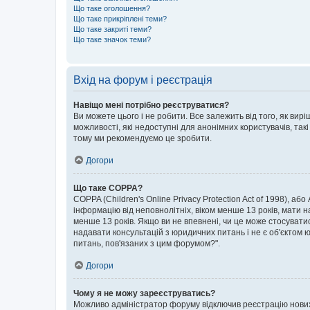
Що таке оголошення?
Що таке прикріплені теми?
Що таке закриті теми?
Що таке значок теми?
Вхід на форум і реєстрація
Навіщо мені потрібно реєструватися?
Ви можете цього і не робити. Все залежить від того, як ви
можливості, які недоступні для анонімних користувачів, такі
тому ми рекомендуємо це зробити.
Догори
Що таке COPPA?
COPPA (Children's Online Privacy Protection Act of 1998), аб
інформацію від неповнолітніх, віком менше 13 років, мати н
менше 13 років. Якщо ви не впевнені, чи це може стосувати
надавати консультацій з юридичних питань і не є об'єктом ю
питань, пов'язаних з цим форумом?".
Догори
Чому я не можу зареєструватись?
Можливо адміністратор форуму відключив реєстрацію нових к