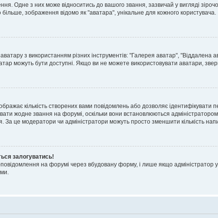
я. Одне з них може відноситись до вашого звання, зазвичай у вигляді зірочок, 
о більше, зображення відомо як "аватара", унікальне для кожного користувача.
аватару з використанням різних інструментів: "Галерея аватар", "Віддалена а
атар можуть бути доступні. Якщо ви не можете використовувати аватари, звер
ображає кількість створених вами повідомлень або дозволяє ідентифікувати п
вати жодне звання на форумі, оскільки вони встановлюються адміністратором
я. За це модератори чи адміністратори можуть просто зменшити кількість нап
ться залогуватись!
l-повідомлення на форумі через вбудовану форму, і лише якщо адміністратор у
ми.