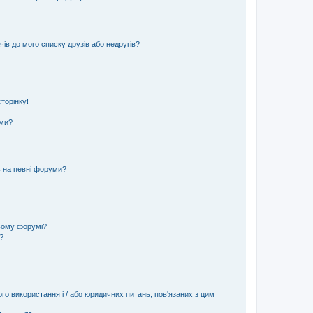
ів до мого списку друзів або недругів?
торінку!
еми?
ь на певні форуми?
ьому форумі?
?
ого використання і / або юридичних питань, пов'язаних з цим