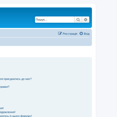
Пошук
Розширений по
Реєстрація
Вхід
ені приєднатись до них?
ьорами?
ня!
відомлення!
 когось із цього форуму!