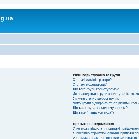
rg.ua
Рівні користувачів та групи
Хто такі Адміністратори?
Хто такі модератори?
Що таке групи користувачів?
Де знаходяться групи користувачів і як м
Як мені стати Лідером групи?
Чому групи відображаються різними кол
Що таке група за замовчуванням?
Що таке "Наша команда"?
Приватні повідомлення
Я не можу відсилати приватні повідомлен
Я постійно отримую небажані приватні по
Я отримав спам або образливий email від