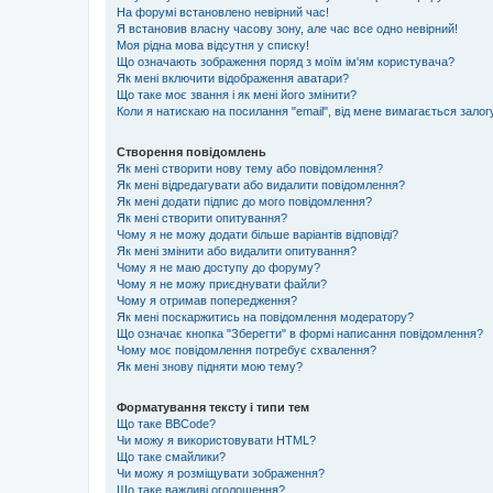
На форумі встановлено невірний час!
Я встановив власну часову зону, але час все одно невірний!
Моя рідна мова відсутня у списку!
Що означають зображення поряд з моїм ім'ям користувача?
Як мені включити відображення аватари?
Що таке моє звання і як мені його змінити?
Коли я натискаю на посилання "email", від мене вимагається залог
Створення повідомлень
Як мені створити нову тему або повідомлення?
Як мені відредагувати або видалити повідомлення?
Як мені додати підпис до мого повідомлення?
Як мені створити опитування?
Чому я не можу додати більше варіантів відповіді?
Як мені змінити або видалити опитування?
Чому я не маю доступу до форуму?
Чому я не можу приєднувати файли?
Чому я отримав попередження?
Як мені поскаржитись на повідомлення модератору?
Що означає кнопка "Зберегти" в формі написання повідомлення?
Чому моє повідомлення потребує схвалення?
Як мені знову підняти мою тему?
Форматування тексту і типи тем
Що таке BBCode?
Чи можу я використовувати HTML?
Що таке смайлики?
Чи можу я розміщувати зображення?
Що таке важливі оголошення?