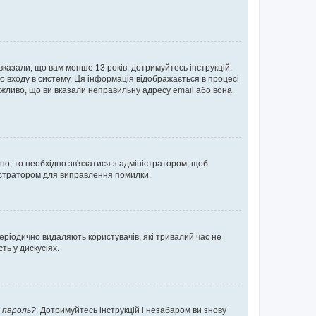
 вказали, що вам менше 13 років, дотримуйтесь інструкцій.
о входу в систему. Ця інформація відображається в процесі
ожливо, що ви вказали неправильну адресу email або вона
ьно, то необхідно зв'язатися з адміністратором, щоб
ністратором для виправлення помилки.
еріодично видаляють користувачів, які тривалий час не
ь у дискусіях.
 пароль?
. Дотримуйтесь інструкцій і незабаром ви знову