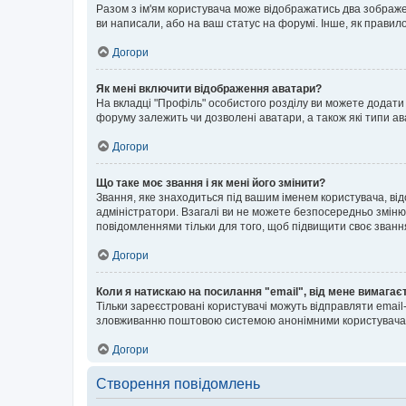
Разом з ім'ям користувача може відображатись два зображенн
ви написали, або на ваш статус на форумі. Інше, як правил
Догори
Як мені включити відображення аватари?
На вкладці "Профіль" особистого розділу ви можете додати 
форуму залежить чи дозволені аватари, а також які типи ав
Догори
Що таке моє звання і як мені його змінити?
Звання, яке знаходиться під вашим іменем користувача, від
адміністратори. Взагалі ви не можете безпосередньо зміню
повідомленнями тільки для того, щоб підвищити своє званн
Догори
Коли я натискаю на посилання "email", від мене вимагає
Тільки зареєстровані користувачі можуть відправляти emai
зловживанню поштовою системою анонімними користувача
Догори
Створення повідомлень