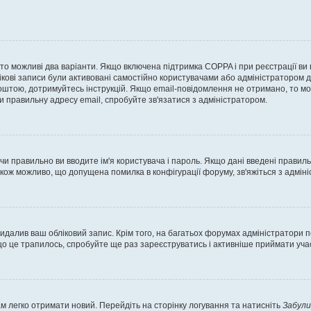
, то можливі два варіанти. Якщо включена підтримка COPPA і при реєстрації ви
ікові записи були активовані самостійно користувачами або адміністратором д
оштою, дотримуйтесь інструкцій. Якщо email-повідомлення не отримано, то м
и правильну адресу email, спробуйте зв'язатися з адміністратором.
 чи правильно ви вводите ім'я користувача і пароль. Якщо дані введені правил
акож можливо, що допущена помилка в конфігурації форуму, зв'яжіться з адмі
идалив ваш обліковий запис. Крім того, на багатьох форумах адміністратори п
 це трапилось, спробуйте ще раз зареєструватись і активніше приймати участ
м легко отримати новий. Перейдіть на сторінку логування та натисніть
Забули