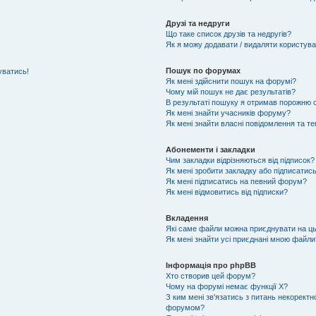
Друзі та недруги
Що таке список друзів та недругів?
Як я можу додавати / видаляти користувач
Пошук по форумах
уватись!
Як мені здійснити пошук на форумі?
Чому мій пошук не дає результатів?
В результаті пошуку я отримав порожню с
Як мені знайти учасників форуму?
Як мені знайти власні повідомлення та т
Абонементи і закладки
Чим закладки відрізняються від підписок?
Як мені зробити закладку або підписатис
Як мені підписатись на певний форум?
Як мені відмовитись від підписки?
Вкладення
Які саме файли можна приєднувати на ц
Як мені знайти усі приєднані мною файли
Інформація про phpBB
Хто створив цей форум?
Чому на форумі немає функції X?
З ким мені зв'язатись з питань некоректн
форумом?