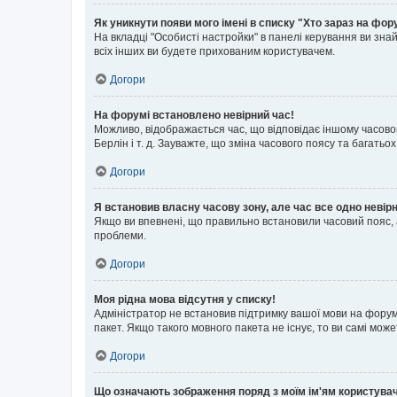
Як уникнути появи мого імені в списку "Хто зараз на фор
На вкладці "Особисті настройки" в панелі керування ви зн
всіх інших ви будете прихованим користувачем.
Догори
На форумі встановлено невірний час!
Можливо, відображається час, що відповідає іншому часовому
Берлін і т. д. Зауважте, що зміна часового поясу та бага
Догори
Я встановив власну часову зону, але час все одно невір
Якщо ви впевнені, що правильно встановили часовий пояс, 
проблеми.
Догори
Моя рідна мова відсутня у списку!
Адміністратор не встановив підтримку вашої мови на форум
пакет. Якщо такого мовного пакета не існує, то ви самі мо
Догори
Що означають зображення поряд з моїм ім'ям користува