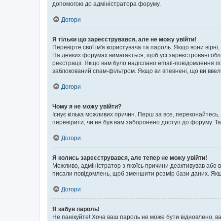
допомогою до адміністратора форуму.
Догори
Я тільки що зареєструвався, але не можу увійти!
Перевірте свої ім'я користувача та пароль. Якщо вони вірні
На деяких форумах вимагається, щоб усі зареєстровані обл
реєстрації. Якщо вам було надіслано email-повідомлення п
заблокований спам-фільтром. Якщо ви впевнені, що ви ввел
Догори
Чому я не можу увійти?
Існує кілька можливих причин. Перш за все, переконайтесь,
перевірити, чи не був вам заборонено доступ до форуму. Т
Догори
Я колись зареєструвався, але тепер не можу увійти!
Можливо, адміністратор з якоїсь причини деактивував або в
писали повідомлень, щоб зменшити розмір бази даних. Якщо
Догори
Я забув пароль!
Не панікуйте! Хоча ваш пароль не може бути відновлено, ва