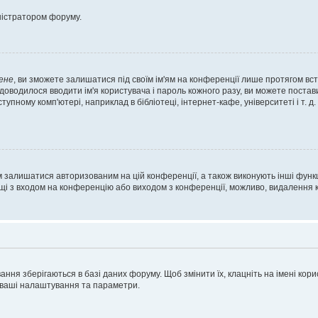
ністратором форуму.
ене
, ви зможете залишатися під своїм ім'ям на конференції лише протягом вст
 доводилося вводити ім'я користувача і пароль кожного разу, ви можете поста
пному комп'ютері, наприклад в бібліотеці, інтернет-кафе, університеті і т. д
м залишатися авторизованим на цій конференції, а також виконують інші функц
ощі з входом на конференцію або виходом з конференції, можливо, видалення к
ня зберігаються в базі даних форуму. Щоб змінити їх, клацніть на імені корист
і ваші налаштування та параметри.