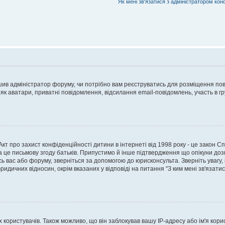
Як мені зв'язатися з адміністратором кон
рішив адміністратор форуму, чи потрібно вам реєструватись для розміщення пов
 як аватари, приватні повідомлення, відсилання email-повідомлень, участь в груп
о Акт про захист конфіденційності дитини в інтернеті від 1998 року - це закон 
а це письмову згоду батьків. Припустимо й інше підтвердження що опікуни дозв
сь вас або форуму, зверніться за допомогою до юрисконсульта. Зверніть увагу,
ридичних відносин, окрім вказаних у відповіді на питання "З ким мені зв'язати
ористувачів. Також можливо, що він заблокував вашу IP-адресу або ім'я корис