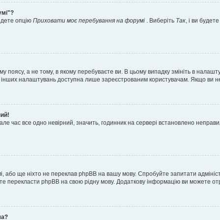
умі"?
айдете опцію
Приховати моє перебування на форумі
. Виберіть
Так
, і ви буде
 поясу, а не тому, в якому перебуваєте ви. В цьому випадку змініть в налашту
тьох інших налаштувань доступна лише зареєстрованим користувачам. Якщо ви н
ний!
але час все одно невірний, значить, годинник на сервері встановлено неправ
і, або ще ніхто не переклав phpBB на вашу мову. Спробуйте запитати адмініс
жете перекласти phpBB на свою рідну мову. Додаткову інформацію ви можете о
ча?