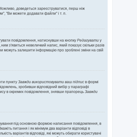
. Можливо, доведеться зареєструватися, перш ніж
", "Ви можете додавати файли" і т. п.
гувати повідомлення, натиснувши на кнопку
Редагувати
у
ним з'явиться невеличкий напис, який показує скільки разів
они можуть залишити інформацію про зроблені зміни на свій
оти пункту
Завжди використовувати ваш підпис
в формі
ідомлень, зробивши відповідний вибір у параграфі
пису в окремих повідомлення, знявши прапорець
Завжди
ування
під основною формою написання повідомлення, в
ажіть питання і як мінімум два варіанти відповіді в
кість варіантів відповіді, які можуть обирати користувачі