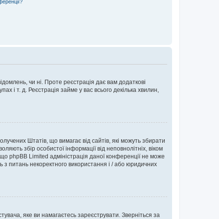
ференції?
ідомлень, чи ні. Проте реєстрація дає вам додаткові
ах і т. д. Реєстрація займе у вас всього декілька хвилин,
Сполучених Штатів, що вимагає від сайтів, які можуть збирати
оляють збір особистої інформації від неповнолітніх, віком
 що phpBB Limited адміністрація даної конференції не може
сь з питань некоректного використання і / або юридичних
тувача, яке ви намагаєтесь зареєструвати. Зверніться за