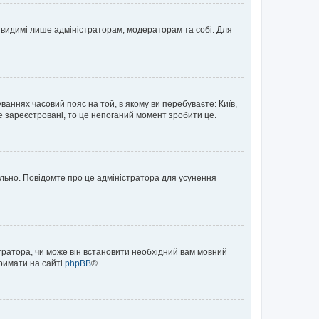
те видимі лише адміністраторам, модераторам та собі. Для
ваннях часовий пояс на той, в якому ви перебуваєте: Київ,
е зареєстровані, то це непоганий момент зробити це.
ильно. Повідомте про це адміністратора для усунення
тратора, чи може він встановити необхідний вам мовний
тримати на сайті
phpBB
®.