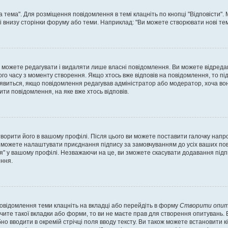
а тема". Для розміщення повідомлення в темі клацніть по кнопці "Відповісти"
і внизу сторінки форуму або теми. Наприклад: "Ви можете створювати нові теми
 можете редагувати і видаляти лише власні повідомлення. Ви можете відреда
о часу з моменту створення. Якщо хтось вже відповів на повідомлення, то під 
е з'явиться, якщо повідомлення редагував адміністратор або модератор, хоча в
ти повідомлення, на яке вже хтось відповів.
творити його в вашому профілі. Після цього ви можете поставити галочку напр
 можете налаштувати приєднання підпису за замовчуванням до усіх ваших пов
я" у вашому профілі. Незважаючи на це, ви зможете скасувати додавання під
ння.
повідомлення теми клацніть на вкладці або перейдіть в форму
Створити опит
чите такої вкладки або форми, то ви не маєте прав для створення опитувань. Вк
о вводити в окремій стрічці поля вводу тексту. Ви також можете встановити кіль