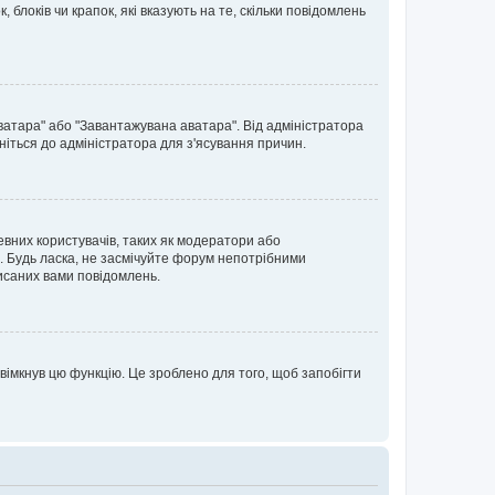
блоків чи крапок, які вказують на те, скільки повідомлень
ватара" або "Завантажувана аватара". Від адміністратора
ніться до адміністратора для з'ясування причин.
евних користувачів, таких як модератори або
. Будь ласка, не засмічуйте форум непотрібними
исаних вами повідомлень.
вімкнув цю функцію. Це зроблено для того, щоб запобігти