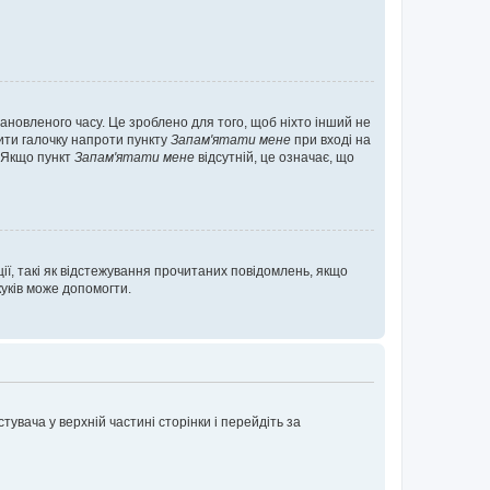
ановленого часу. Це зроблено для того, щоб ніхто інший не
вити галочку напроти пункту
Запам'ятати мене
при вході на
. Якщо пункт
Запам'ятати мене
відсутній, це означає, що
ії, такі як відстежування прочитаних повідомлень, якщо
уків може допомогти.
увача у верхній частині сторінки і перейдіть за