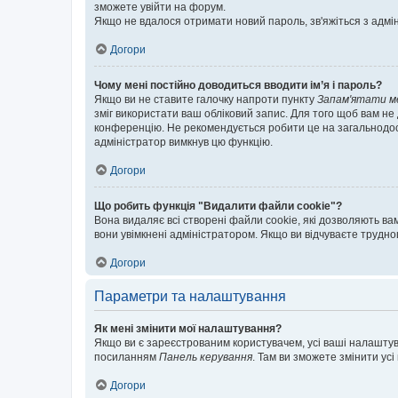
зможете увійти на форум.
Якщо не вдалося отримати новий пароль, зв'яжіться з адмі
Догори
Чому мені постійно доводиться вводити ім’я і пароль?
Якщо ви не ставите галочку напроти пункту
Запам'ятати м
зміг використати ваш обліковий запис. Для того щоб вам не
конференцію. Не рекомендується робити це на загальнодосту
адміністратор вимкнув цю функцію.
Догори
Що робить функція "Видалити файли cookie"?
Вона видаляє всі створені файли cookie, які дозволяють ва
вони увімкнені адміністратором. Якщо ви відчуваєте трудн
Догори
Параметри та налаштування
Як мені змінити мої налаштування?
Якщо ви є зареєстрованим користувачем, усі ваші налаштуван
посиланням
Панель керування
. Там ви зможете змінити ус
Догори