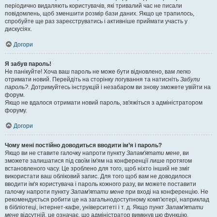
періодично видаляють користувачів, які тривалий час не писали
повідомлень, щоб зменшити розмір бази даних. Якщо це трапилось,
спробуйте ще раз зареєструватись і активніше приймати участь у
дискусіях.
Догори
Я забув пароль!
Не панікуйте! Хоча ваш пароль не може бути відновлено, вам легко
отримати новий. Перейдіть на сторінку логування та натисніть
Забули
пароль?
. Дотримуйтесь інструкцій і незабаром ви знову зможете увійти на
форум.
Якщо не вдалося отримати новий пароль, зв'яжіться з адміністратором
форуму.
Догори
Чому мені постійно доводиться вводити ім’я і пароль?
Якщо ви не ставите галочку напроти пункту
Запам'ятати мене
, ви
зможете залишатися під своїм ім'ям на конференції лише протягом
встановленого часу. Це зроблено для того, щоб ніхто інший не зміг
використати ваш обліковий запис. Для того щоб вам не доводилося
вводити ім'я користувача і пароль кожного разу, ви можете поставити
галочку напроти пункту
Запам'ятати мене
при вході на конференцію. Не
рекомендується робити це на загальнодоступному комп'ютері, наприклад
в бібліотеці, інтернет-кафе, університеті і т. д. Якщо пункт
Запам'ятати
мене
відсутній, це означає, що адміністратор вимкнув цю функцію.