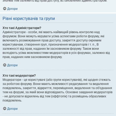
значків тем залежить від прав доступу, встановлених адміністратором.
Догори
Рівні користувачів та групи
Хто такі Адміністратори?
Адміністратори - особи, які мають найвищий рівень контролю над
форумом. Вони можуть керувати усіма аспектами роботи форуму, які
включають розмежування прав доступу, закриття доступу окремим
користувачам, створення груп, призначення модераторів і т. п., В
залежності від прав, наданих їм засновником форуму. Також вони
володіють усіма можливостями модераторів в усіх форумах, залежно від
прав, наданих ним засновником форуму.
Догори
Хто такі модератори?
Модератори - це користувачі (або групи користувачів), які щодня стежать
за роботою форуму. Вони мають можливості редагування та видалення
повідомлень, закриття, відкриття, переміщення, видалення та об'єднання
тем на форумі, за який вони відповідають. Основне завдання модераторів
- не допускати відхилень від тем (оффтопік) та розміщень образливих
повідомлень.
Догори