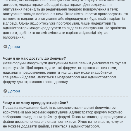
Так само, як і повідомлення, опитування можуть редагуватись лише їхнім
автором, модераторами або адміністраторами. Для редагування
опитування перейдіть до редагування першого повідомлення в темі;
опитування завжди пов'язане з ним. Якщо ніхто не встиг проголосувати, то
ви можете видалити опитування або відредагувати будь-який з варіантів
відповіді. Однак якщо хтось уже проголосував, лише модератори та
адміністратори можуть редагувати та видаляти опитування. Це зроблено
для того, щоб ніхто не зміг змінювати варіанти відповіді під час
голосування.
Догори
Чому я не маю доступу до форуму?
Деякі форуми можуть бути доступними лише певним учасникам та групам
користувачів. Щоб переглядати такі форуми, створювати в них теми,
надсилати повідомлення, вчиняти інші дії, вам може знадобитися
спеціальний дозвіл. Зв'яжіться з модератором або адміністратором
форуму для отримання такого дозволу.
Догори
Чому я не можу приєднувати файли?
Права на приєднання файлів встановлюються на рівні форумів, груп
користувачів або окремих користувачів. Адміністратор форуму можливо
заборонив приєднання файлів у форумі. Також можливо, що приєднувати
файли дозволено лише членам певних груп. Якщо ви не знаєте, чому ви
не можете додавати файли, зв'яжіться з адміністратором.