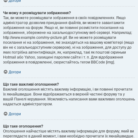
Догори
Чи можу я розміщувати зображення?
Так, ви можете розміщувати зображення в своїх повідомленнях. Якщо
адміністратор дозволив приєднання файлів, ви можете завантажити
зображення на форум. Якщо ні, ви повинні розмістити посилання на
зображення, збережене на загальнодоступному веб-сервері. Наприклад:
http://www.example.com/my-picture.gif. Ви не можете розміщувати
посилання ні на зображення, які знаходяться на вашому комп'ютері (якщо
він не є загальнодоступним сервером), ні на зображення, для доступу до
яких потрібна автентифікація, як, наприклад, такі як поштові скриньки
Hotmail або Yahoo, захищені паролем сайти і т. п. Для відображення
зображення в повідомленні, скористайтесь тегом BBCode [img].
Догори
Що таке важливі оголошення?
Важливі оголошення містять важливу інформацію, і ви повинні прочитати
їх якнайшвидше. Вони відображаються в верхній частині форуму та у
вашій Панелі керування. Можливість написання вами важливих оголошень
надається адміністратором.
Догори
Що таке оголошення?
Оголошення найчастіше містять важливу інформацію для форуму, який ви
переглядаєте в даний момент, і вам необхідно прочитати їх якнайшвидше.