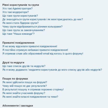
Рівні користувачів та групи
Хто такі Адміністратори?
Хто такі модератори?
Що таке групи користувачів?
Де знаходяться групи користувачів і як мені приєднатись до них?
Як мені стати Лідером групи?
Чому групи відображаються різними кольорами?
Що таке група за замовчуванням?
Що таке "Наша команда"?
Приватні повідомлення
Я не можу відсилати приватні повідомлення!
Я постійно отримую небажані приватні повідомлення!
Я отримав спам або образливий email від когось із цього форуму!
Друзі та недруги
Що таке список друзів та недругів?
Як я можу додавати / видаляти користувачів до мого списку друзів або недругів?
Пошук по форумах
Як мені здійснити пошук на форумі?
Чому мій пошук не дає результатів?
В результаті пошуку я отримав порожню сторінку!
Як мені знайти учасників форуму?
Як мені знайти власні повідомлення та теми?
Абонементи і закладки