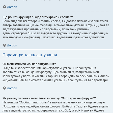
Догори
Що робить функція "Видалити файли cookie"?
Вона видаляє всі створені файли cookie, які дозволяють вам залишатися
авторизованим на цій конференції, а також виконують інші функції, такі як
відстежування прочитаних повідомлень, якщо вони увімкнені
адміністратором. Якщо ви відчуваєте труднощі з входом на конференцію
або виходом з конференції, можливо, видалення куків може допомогти.
Догори
Параметри та налаштування
Як мені змінити мої налаштування?
Якщо ви є зареєстрованим користувачем, усі ваші налаштування
зберігаються в базі даних форуму. Щоб змінити їх, клацніть на імені
користувача у верхній частині сторінки і перейдіть за посиланням
Панель
керування
. Там ви зможете змінити усі ваші налаштування та параметри.
Догори
Як уникнути появи мого імені в списку "Хто зараз на форумі"?
На вкладці "Особисті настройки" в панелі керування ви знайдете опцію
Приховати моє перебування на форумі
. Виберіть
Так
, і ви будете видимі
лише адміністраторам, модераторам та собі. Для всіх інших ви будете