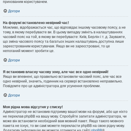
прихованим користувачем.
Догори
На форумі встановлено невірний час!
Можливо, відображається час, що відповідає іншому часовому поясу, а не
тому, в якому перебуваєте ви. В цьому випадку змініть в налаштуваннях
часовий пояс на той, в якому ви перебуваєте: Київ, Берлін і т. д. Зауважте,
що зміна часового поясу та багатьох інших налаштувань доступна лише
зареєстрованим користувачам. Якщо ви не зареєстровані, то це
непоганий момент зробити це.
Догори
Я встановив власну часову зону, але час все одно невірний!
Якщо ви впевнені, що правильно встановили часовий пояс, але час все
одно невірний, значить, годинник на сервері встановлено неправильно.
Повідомте про це адміністратора для усунення проблеми.
Догори
Моя рідна мова відсутня у списку!
Адміністратор не встановив підтримку вашої мови на форумі, або ще ніхто
не переклав phpBB на вашу мову. Спробуйте запитати адміністратора, чи
може він встановити необхідний вам мовний пакет. Якщо такого мовного
пакета не існує, то ви самі можете перекласти phpBB на свою рідну мову.
Додаткову інформацію ви можете отримати на сайті
phpBB
®.