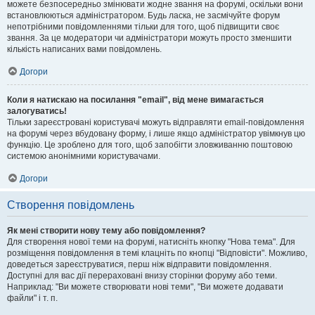
можете безпосередньо змінювати жодне звання на форумі, оскільки вони
встановлюються адміністратором. Будь ласка, не засмічуйте форум
непотрібними повідомленнями тільки для того, щоб підвищити своє
звання. За це модератори чи адміністратори можуть просто зменшити
кількість написаних вами повідомлень.
Догори
Коли я натискаю на посилання "email", від мене вимагається
залогуватись!
Тільки зареєстровані користувачі можуть відправляти email-повідомлення
на форумі через вбудовану форму, і лише якщо адміністратор увімкнув цю
функцію. Це зроблено для того, щоб запобігти зловживанню поштовою
системою анонімними користувачами.
Догори
Створення повідомлень
Як мені створити нову тему або повідомлення?
Для створення нової теми на форумі, натисніть кнопку "Нова тема". Для
розміщення повідомлення в темі клацніть по кнопці "Відповісти". Можливо,
доведеться зареєструватися, перш ніж відправити повідомлення.
Доступні для вас дії перераховані внизу сторінки форуму або теми.
Наприклад: "Ви можете створювати нові теми", "Ви можете додавати
файли" і т. п.