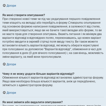
Догори
Як мені створити опитування?
При створенні нової теми чи під час редагування першого повідомлення
теми клацніть на вкладці або перейдіть в форму
Створити опитування
під основною формою написання повідомлення, в залежності від стилю,
який використовується; якщо ви не бачите такої вкладки або форми, то ви
не маєте прав для створення опитувань. Вкажіть питання і як мінімум два
варіанти відповіді в відповідних полях, переконавшись, що кожен варіант
потрібно вводити в окремій стрічці поля вводу тексту. Ви також можете
встановити кількість варіантів відповіді, які можуть обирати користувачі
при голосуванні за допомогою "Варіантів відповіді", обмеження в часі для
голосування в днях (0 для вічного голосування) і, на сам кінець, можливість
зміни варіанту, за який вони проголосували.
Догори
Чому я не можу додати більше варіантів відповіді?
Обмеження кількості варіантів відповіді встановлює адміністратор форуму.
Якщо вам необхідна більша кількості варіантів, аніж це передбачено,
зв'яжіться з адміністратором форуму.
Догори
Як мені змінити або видалити опитування?