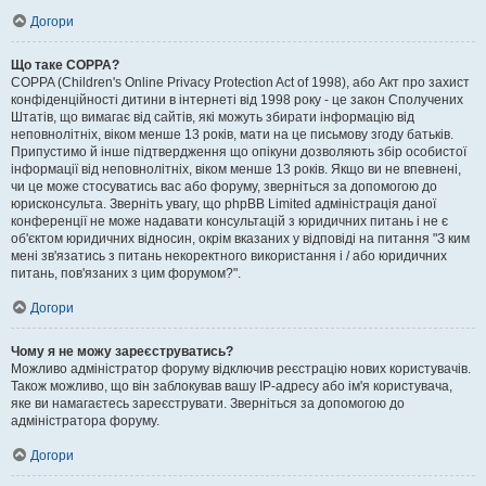
Догори
Що таке COPPA?
COPPA (Children's Online Privacy Protection Act of 1998), або Акт про захист
конфіденційності дитини в інтернеті від 1998 року - це закон Сполучених
Штатів, що вимагає від сайтів, які можуть збирати інформацію від
неповнолітніх, віком менше 13 років, мати на це письмову згоду батьків.
Припустимо й інше підтвердження що опікуни дозволяють збір особистої
інформації від неповнолітніх, віком менше 13 років. Якщо ви не впевнені,
чи це може стосуватись вас або форуму, зверніться за допомогою до
юрисконсульта. Зверніть увагу, що phpBB Limited адміністрація даної
конференції не може надавати консультацій з юридичних питань і не є
об'єктом юридичних відносин, окрім вказаних у відповіді на питання "З ким
мені зв'язатись з питань некоректного використання і / або юридичних
питань, пов'язаних з цим форумом?".
Догори
Чому я не можу зареєструватись?
Можливо адміністратор форуму відключив реєстрацію нових користувачів.
Також можливо, що він заблокував вашу IP-адресу або ім'я користувача,
яке ви намагаєтесь зареєструвати. Зверніться за допомогою до
адміністратора форуму.
Догори