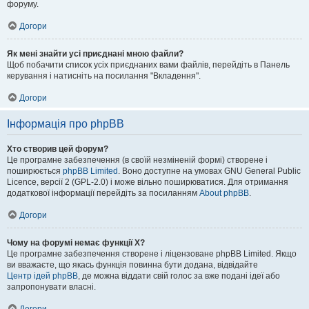
форуму.
Догори
Як мені знайти усі приєднані мною файли?
Щоб побачити список усіх приєднаних вами файлів, перейдіть в Панель
керування і натисніть на посилання "Вкладення".
Догори
Інформація про phpBB
Хто створив цей форум?
Це програмне забезпечення (в своїй незміненій формі) створене і
поширюється
phpBB Limited
. Воно доступне на умовах GNU General Public
Licence, версії 2 (GPL-2.0) і може вільно поширюватися. Для отримання
додаткової інформації перейдіть за посиланням
About phpBB
.
Догори
Чому на форумі немає функції X?
Це програмне забезпечення створене і ліцензоване phpBB Limited. Якщо
ви вважаєте, що якась функція повинна бути додана, відвідайте
Центр ідей phpBB
, де можна віддати свій голос за вже подані ідеї або
запропонувати власні.