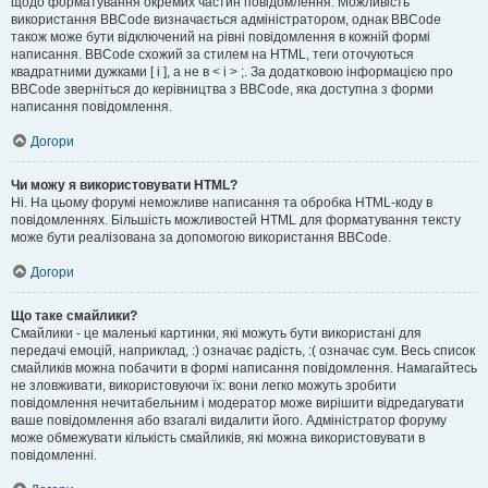
щодо форматування окремих частин повідомлення. Можливість
використання BBCode визначається адміністратором, однак BBCode
також може бути відключений на рівні повідомлення в кожній формі
написання. BBCode схожий за стилем на HTML, теги оточуються
квадратними дужками [ і ], а не в < і > ;. За додатковою інформацією про
BBCode зверніться до керівництва з BBCode, яка доступна з форми
написання повідомлення.
Догори
Чи можу я використовувати HTML?
Ні. На цьому форумі неможливе написання та обробка HTML-коду в
повідомленнях. Більшість можливостей HTML для форматування тексту
може бути реалізована за допомогою використання BBCode.
Догори
Що таке смайлики?
Смайлики - це маленькі картинки, які можуть бути використані для
передачі емоцій, наприклад, :) означає радість, :( означає сум. Весь список
смайликів можна побачити в формі написання повідомлення. Намагайтесь
не зловживати, використовуючи їх: вони легко можуть зробити
повідомлення нечитабельним і модератор може вирішити відредагувати
ваше повідомлення або взагалі видалити його. Адміністратор форуму
може обмежувати кількість смайликів, які можна використовувати в
повідомленні.