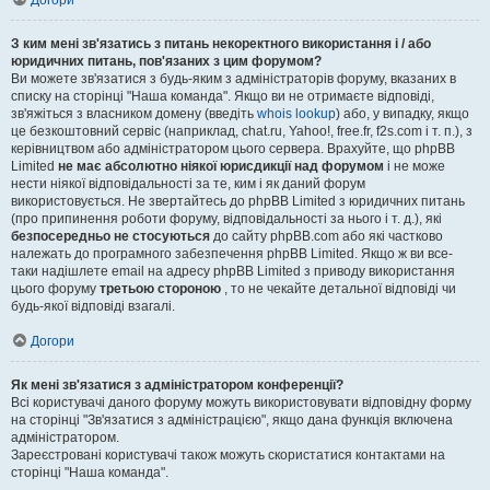
Догори
З ким мені зв'язатись з питань некоректного використання і / або
юридичних питань, пов'язаних з цим форумом?
Ви можете зв'язатися з будь-яким з адміністраторів форуму, вказаних в
списку на сторінці "Наша команда". Якщо ви не отримаєте відповіді,
зв'яжіться з власником домену (введіть
whois lookup
) або, у випадку, якщо
це безкоштовний сервіс (наприклад, chat.ru, Yahoo!, free.fr, f2s.com і т. п.), з
керівництвом або адміністратором цього сервера. Врахуйте, що phpBB
Limited
не має абсолютно ніякої юрисдикції над форумом
і не може
нести ніякої відповідальності за те, ким і як даний форум
використовується. Не звертайтесь до phpBB Limited з юридичних питань
(про припинення роботи форуму, відповідальності за нього і т. д.), які
безпосередньо не стосуються
до сайту phpBB.com або які частково
належать до програмного забезпечення phpBB Limited. Якщо ж ви все-
таки надішлете email на адресу phpBB Limited з приводу використання
цього форуму
третьою стороною
, то не чекайте детальної відповіді чи
будь-якої відповіді взагалі.
Догори
Як мені зв'язатися з адміністратором конференції?
Всі користувачі даного форуму можуть використовувати відповідну форму
на сторінці "Зв'язатися з адміністрацією", якщо дана функція включена
адміністратором.
Зареєстровані користувачі також можуть скористатися контактами на
сторінці "Наша команда".