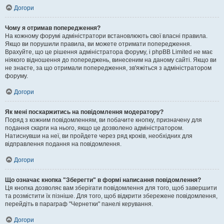
Догори
Чому я отримав попередження?
На кожному форумі адміністратори встановлюють свої власні правила.
Якщо ви порушили правила, ви можете отримати попередження.
Врахуйте, що це рішення адміністратора форуму, і phpBB Limited не має
ніякого відношення до попереджень, винесеним на даному сайті. Якщо ви
не знаєте, за що отримали попередження, зв'яжіться з адміністратором
форуму.
Догори
Як мені поскаржитись на повідомлення модератору?
Поряд з кожним повідомленням, ви побачите кнопку, призначену для
подання скарги на нього, якщо це дозволено адміністратором.
Натиснувши на неї, ви пройдете через ряд кроків, необхідних для
відправлення подання на повідомлення.
Догори
Що означає кнопка "Зберегти" в формі написання повідомлення?
Ця кнопка дозволяє вам зберігати повідомлення для того, щоб завершити
та розмістити їх пізніше. Для того, щоб відкрити збережене повідомлення,
перейдіть в параграф "Чернетки" панелі керування.
Догори