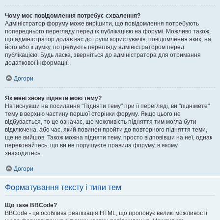
Чому моє повідомлення потребує схвалення?
Адміністратор форуму може вирішити, що повідомлення потребують
попереднього перегляду перед їх публікацією на форумі. Можливо також,
що адміністратор додав вас до групи користувачів, повідомлення яких, на
його або її думку, потребують перегляду адміністратором перед
публікацією. Будь ласка, зверніться до адміністратора для отримання
додаткової інформації.
Догори
Як мені знову підняти мою тему?
Натиснувши на посилання "Підняти тему" при її перегляді, ви "піднімете"
тему в верхню частину першої сторінки форуму. Якщо цього не
відбувається, то це означає, що можливість підняття тим могла бути
відключена, або час, який повинен пройти до повторного підняття теми,
ще не вийшов. Також можна підняти тему, просто відповівши на неї, однак
переконайтесь, що ви не порушуєте правила форуму, в якому
знаходитесь.
Догори
Форматування тексту і типи тем
Що таке BBCode?
BBCode - це особлива реалізація HTML, що пропонує великі можливості