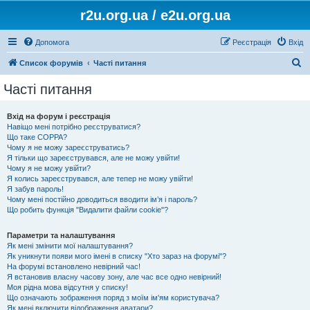
r2u.org.ua / e2u.org.ua
Допомога
Реєстрація
Вхід
П
Список форумів
Часті питання
о
Часті питання
ш
у
Вхід на форум і реєстрація
Навіщо мені потрібно реєструватися?
к
Що таке COPPA?
Чому я не можу зареєструватись?
Я тільки що зареєструвався, але не можу увійти!
Чому я не можу увійти?
Я колись зареєструвався, але тепер не можу увійти!
Я забув пароль!
Чому мені постійно доводиться вводити ім’я і пароль?
Що робить функція "Видалити файли cookie"?
Параметри та налаштування
Як мені змінити мої налаштування?
Як уникнути появи мого імені в списку "Хто зараз на форумі"?
На форумі встановлено невірний час!
Я встановив власну часову зону, але час все одно невірний!
Моя рідна мова відсутня у списку!
Що означають зображення поряд з моїм ім'ям користувача?
Як мені включити відображення аватари?