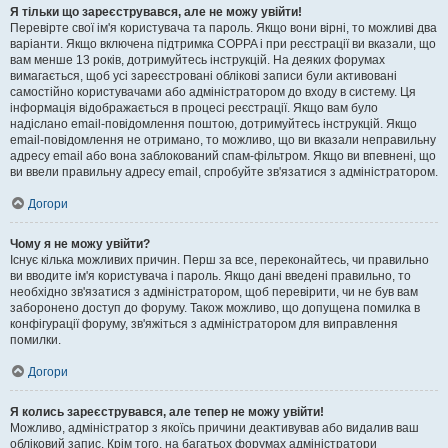
Я тільки що зареєструвався, але не можу увійти!
Перевірте свої ім'я користувача та пароль. Якщо вони вірні, то можливі два
варіанти. Якщо включена підтримка COPPA і при реєстрації ви вказали, що
вам менше 13 років, дотримуйтесь інструкцій. На деяких форумах
вимагається, щоб усі зареєстровані облікові записи були активовані
самостійно користувачами або адміністратором до входу в систему. Ця
інформація відображається в процесі реєстрації. Якщо вам було
надіслано email-повідомлення поштою, дотримуйтесь інструкцій. Якщо
email-повідомлення не отримано, то можливо, що ви вказали неправильну
адресу email або вона заблокований спам-фільтром. Якщо ви впевнені, що
ви ввели правильну адресу email, спробуйте зв'язатися з адміністратором.
Догори
Чому я не можу увійти?
Існує кілька можливих причин. Перш за все, переконайтесь, чи правильно
ви вводите ім'я користувача і пароль. Якщо дані введені правильно, то
необхідно зв'язатися з адміністратором, щоб перевірити, чи не був вам
заборонено доступ до форуму. Також можливо, що допущена помилка в
конфігурації форуму, зв'яжіться з адміністратором для виправлення
помилки.
Догори
Я колись зареєструвався, але тепер не можу увійти!
Можливо, адміністратор з якоїсь причини деактивував або видалив ваш
обліковий запис. Крім того, на багатьох форумах адміністратори