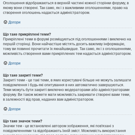
Оголошення відображаються в верхній частині кожної сторінки форуму, в
якому вони створені. Так само, як і з важливими оголошеннями, право на
створення оголошень надається адміністратором.
Догори
Що таке прикріплені теми?
Прикріплені теми в форумі розміщуються під оголошеннями і виключно на
першій сторінці. Вони найчастіше містять досить важливу інформацію,
тому ви повинні прочитати їх якнайшвидше. Так само, як і з оголошеннями,
можливість створення вами прикріплених тем надається адміністратором.
Догори
Що таке закриті теми?
Закриті теми - це такі теми, в яких користувачі більше не можуть залишати
повідомлення і будь-які опитування в них автоматично завершуються.
Теми можуть бути закриті виключно модераторами або адміністраторами
форуму. Ви також можете мати можливість закривати створені вами теми,
в залежності від прав, наданих вам адміністратором.
Догори
Що таке значок теми?
Значки тем - це встановлені автором зображення, які пов'язані з
повідомленнями та відображають їхній зміст. Можливість використання