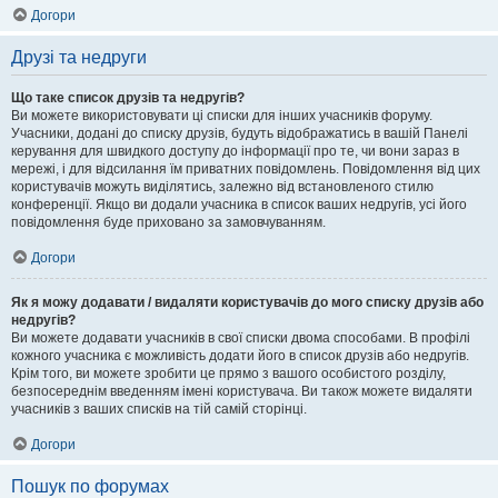
Догори
Друзі та недруги
Що таке список друзів та недругів?
Ви можете використовувати ці списки для інших учасників форуму.
Учасники, додані до списку друзів, будуть відображатись в вашій Панелі
керування для швидкого доступу до інформації про те, чи вони зараз в
мережі, і для відсилання їм приватних повідомлень. Повідомлення від цих
користувачів можуть виділятись, залежно від встановленого стилю
конференції. Якщо ви додали учасника в список ваших недругів, усі його
повідомлення буде приховано за замовчуванням.
Догори
Як я можу додавати / видаляти користувачів до мого списку друзів або
недругів?
Ви можете додавати учасників в свої списки двома способами. В профілі
кожного учасника є можливість додати його в список друзів або недругів.
Крім того, ви можете зробити це прямо з вашого особистого розділу,
безпосереднім введенням імені користувача. Ви також можете видаляти
учасників з ваших списків на тій самій сторінці.
Догори
Пошук по форумах