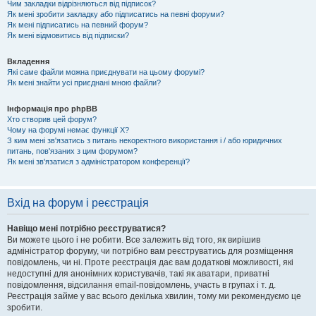
Чим закладки відрізняються від підписок?
Як мені зробити закладку або підписатись на певні форуми?
Як мені підписатись на певний форум?
Як мені відмовитись від підписки?
Вкладення
Які саме файли можна приєднувати на цьому форумі?
Як мені знайти усі приєднані мною файли?
Інформація про phpBB
Хто створив цей форум?
Чому на форумі немає функції X?
З ким мені зв'язатись з питань некоректного використання і / або юридичних
питань, пов'язаних з цим форумом?
Як мені зв'язатися з адміністратором конференції?
Вхід на форум і реєстрація
Навіщо мені потрібно реєструватися?
Ви можете цього і не робити. Все залежить від того, як вирішив
адміністратор форуму, чи потрібно вам реєструватись для розміщення
повідомлень, чи ні. Проте реєстрація дає вам додаткові можливості, які
недоступні для анонімних користувачів, такі як аватари, приватні
повідомлення, відсилання email-повідомлень, участь в групах і т. д.
Реєстрація займе у вас всього декілька хвилин, тому ми рекомендуємо це
зробити.