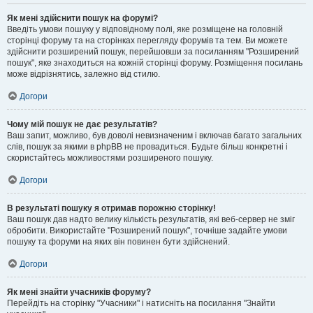
Як мені здійснити пошук на форумі?
Введіть умови пошуку у відповідному полі, яке розміщене на головній
сторінці форуму та на сторінках перегляду форумів та тем. Ви можете
здійснити розширений пошук, перейшовши за посиланням "Розширений
пошук", яке знаходиться на кожній сторінці форуму. Розміщення посилань
може відрізнятись, залежно від стилю.
Догори
Чому мій пошук не дає результатів?
Ваш запит, можливо, був доволі невизначеним і включав багато загальних
слів, пошук за якими в phpBB не провадиться. Будьте більш конкретні і
скористайтесь можливостями розширеного пошуку.
Догори
В результаті пошуку я отримав порожню сторінку!
Ваш пошук дав надто велику кількість результатів, які веб-сервер не зміг
обробити. Використайте "Розширений пошук", точніше задайте умови
пошуку та форуми на яких він повинен бути здійснений.
Догори
Як мені знайти учасників форуму?
Перейдіть на сторінку "Учасники" і натисніть на посилання "Знайти