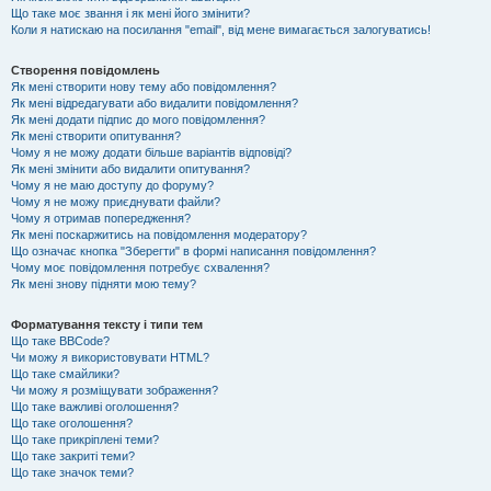
Що таке моє звання і як мені його змінити?
Коли я натискаю на посилання "email", від мене вимагається залогуватись!
Створення повідомлень
Як мені створити нову тему або повідомлення?
Як мені відредагувати або видалити повідомлення?
Як мені додати підпис до мого повідомлення?
Як мені створити опитування?
Чому я не можу додати більше варіантів відповіді?
Як мені змінити або видалити опитування?
Чому я не маю доступу до форуму?
Чому я не можу приєднувати файли?
Чому я отримав попередження?
Як мені поскаржитись на повідомлення модератору?
Що означає кнопка "Зберегти" в формі написання повідомлення?
Чому моє повідомлення потребує схвалення?
Як мені знову підняти мою тему?
Форматування тексту і типи тем
Що таке BBCode?
Чи можу я використовувати HTML?
Що таке смайлики?
Чи можу я розміщувати зображення?
Що таке важливі оголошення?
Що таке оголошення?
Що таке прикріплені теми?
Що таке закриті теми?
Що таке значок теми?