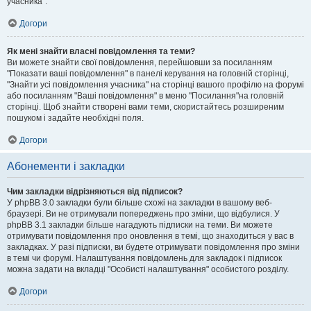
учасника".
Догори
Як мені знайти власні повідомлення та теми?
Ви можете знайти свої повідомлення, перейшовши за посиланням
"Показати ваші повідомлення" в панелі керування на головній сторінці,
"Знайти усі повідомлення учасника" на сторінці вашого профілю на форумі
або посиланням "Ваші повідомлення" в меню "Посилання"на головній
сторінці. Щоб знайти створені вами теми, скористайтесь розширеним
пошуком і задайте необхідні поля.
Догори
Абонементи і закладки
Чим закладки відрізняються від підписок?
У phpBB 3.0 закладки були більше схожі на закладки в вашому веб-
браузері. Ви не отримували попереджень про зміни, що відбулися. У
phpBB 3.1 закладки більше нагадують підписки на теми. Ви можете
отримувати повідомлення про оновлення в темі, що знаходиться у вас в
закладках. У разі підписки, ви будете отримувати повідомлення про зміни
в темі чи форумі. Налаштування повідомлень для закладок і підписок
можна задати на вкладці "Особисті налаштування" особистого розділу.
Догори