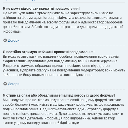
Я не можу відсилати приватні повідомлення!
Це може бути одна з трьох причин: ви не зареєструвались і / або не
ввійшли на форум, адміністрація відімкнула можливість використовувати
приватні повідомлення на всьому форумі або ж адміністратор заборонив
це особисто вам. Зв'яжіться з адміністратором для отримання додаткової
інформації.
Догори
Я постійно отримую небажані приватні повідомлення!
Ви можете автоматично видаляти особисті повідомлення користувачів,
скориставшись правилами для повідомлень у вашій Панелі керування.
Якщо ви отримуєте образливі приватні повідомлення від одного з
учасників, відправте скаргу на це повідомлення модераторам; вони можуть
заборонити йому надсилання приватних повідомлень.
Догори
Я отримав спам або образливий email від когось із цього форуму!
Ми шкодуємо про це. Форма надсилання email на цьому форумі включає
засоби безпеки і можливість відслідковувати користувачів, що надсилають
подібні повідомлення. Надішліть email-листа адміністратору форуму з
повною копією отриманого листа. Дуже важливо включити усі заголовки, в
яких міститься детальна інформація про відправника. Адміністратор
зможе у цьому випадку вжити необхідні заходи.