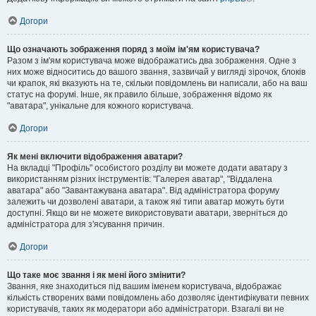
Догори
Що означають зображення поряд з моїм ім'ям користувача?
Разом з ім'ям користувача може відображатись два зображення. Одне з
них може відноситись до вашого звання, зазвичай у вигляді зірочок, блоків
чи крапок, які вказують на те, скільки повідомлень ви написали, або на ваш
статус на форумі. Інше, як правило більше, зображення відомо як
"аватара", унікальне для кожного користувача.
Догори
Як мені включити відображення аватари?
На вкладці "Профіль" особистого розділу ви можете додати аватару з
використанням різних інструментів: "Галерея аватар", "Віддалена
аватара" або "Завантажувана аватара". Від адміністратора форуму
залежить чи дозволені аватари, а також які типи аватар можуть бути
доступні. Якщо ви не можете використовувати аватари, зверніться до
адміністратора для з'ясування причин.
Догори
Що таке моє звання і як мені його змінити?
Звання, яке знаходиться під вашим іменем користувача, відображає
кількість створених вами повідомлень або дозволяє ідентифікувати певних
користувачів, таких як модератори або адміністратори. Взагалі ви не