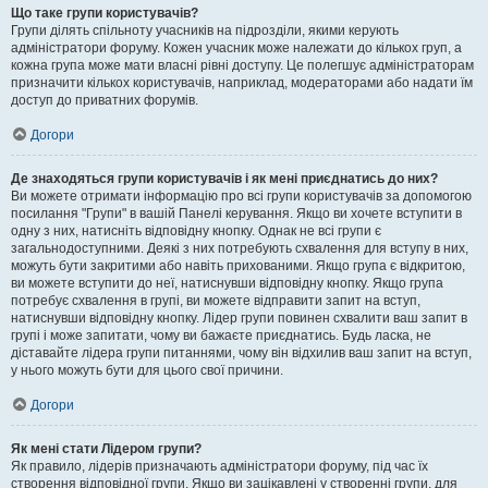
Що таке групи користувачів?
Групи ділять спільноту учасників на підрозділи, якими керують
адміністратори форуму. Кожен учасник може належати до кількох груп, а
кожна група може мати власні рівні доступу. Це полегшує адміністраторам
призначити кількох користувачів, наприклад, модераторами або надати їм
доступ до приватних форумів.
Догори
Де знаходяться групи користувачів і як мені приєднатись до них?
Ви можете отримати інформацію про всі групи користувачів за допомогою
посилання "Групи" в вашій Панелі керування. Якщо ви хочете вступити в
одну з них, натисніть відповідну кнопку. Однак не всі групи є
загальнодоступними. Деякі з них потребують схвалення для вступу в них,
можуть бути закритими або навіть прихованими. Якщо група є відкритою,
ви можете вступити до неї, натиснувши відповідну кнопку. Якщо група
потребує схвалення в групі, ви можете відправити запит на вступ,
натиснувши відповідну кнопку. Лідер групи повинен схвалити ваш запит в
групі і може запитати, чому ви бажаєте приєднатись. Будь ласка, не
діставайте лідера групи питаннями, чому він відхилив ваш запит на вступ,
у нього можуть бути для цього свої причини.
Догори
Як мені стати Лідером групи?
Як правило, лідерів призначають адміністратори форуму, під час їх
створення відповідної групи. Якщо ви зацікавлені у створенні групи, для