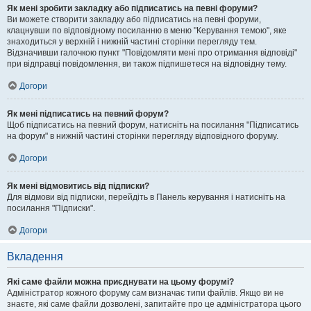
Як мені зробити закладку або підписатись на певні форуми?
Ви можете створити закладку або підписатись на певні форуми,
клацнувши по відповідному посиланню в меню "Керування темою", яке
знаходиться у верхній і нижній частині сторінки перегляду тем.
Відзначивши галочкою пункт "Повідомляти мені про отримання відповіді"
при відправці повідомлення, ви також підпишетеся на відповідну тему.
Догори
Як мені підписатись на певний форум?
Щоб підписатись на певний форум, натисніть на посилання "Підписатись
на форум" в нижній частині сторінки перегляду відповідного форуму.
Догори
Як мені відмовитись від підписки?
Для відмови від підписки, перейдіть в Панель керування і натисніть на
посилання "Підписки".
Догори
Вкладення
Які саме файли можна приєднувати на цьому форумі?
Адміністратор кожного форуму сам визначає типи файлів. Якщо ви не
знаєте, які саме файли дозволені, запитайте про це адміністратора цього