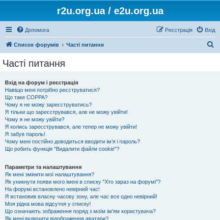
r2u.org.ua / e2u.org.ua
Допомога
Реєстрація
Вхід
П
Список форумів
Часті питання
о
Часті питання
ш
у
Вхід на форум і реєстрація
Навіщо мені потрібно реєструватися?
к
Що таке COPPA?
Чому я не можу зареєструватись?
Я тільки що зареєструвався, але не можу увійти!
Чому я не можу увійти?
Я колись зареєструвався, але тепер не можу увійти!
Я забув пароль!
Чому мені постійно доводиться вводити ім’я і пароль?
Що робить функція "Видалити файли cookie"?
Параметри та налаштування
Як мені змінити мої налаштування?
Як уникнути появи мого імені в списку "Хто зараз на форумі"?
На форумі встановлено невірний час!
Я встановив власну часову зону, але час все одно невірний!
Моя рідна мова відсутня у списку!
Що означають зображення поряд з моїм ім'ям користувача?
Як мені включити відображення аватари?