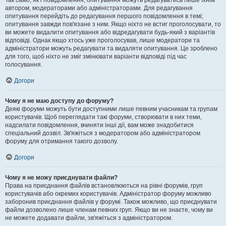
Так само, як і повідомлення, опитування можуть редагуватись лише їхнім
автором, модераторами або адміністраторами. Для редагування
опитування перейдіть до редагування першого повідомлення в темі;
опитування завжди пов'язане з ним. Якщо ніхто не встиг проголосувати, то
ви можете видалити опитування або відредагувати будь-який з варіантів
відповіді. Однак якщо хтось уже проголосував, лише модератори та
адміністратори можуть редагувати та видаляти опитування. Це зроблено
для того, щоб ніхто не зміг змінювати варіанти відповіді під час
голосування.
Догори
Чому я не маю доступу до форуму?
Деякі форуми можуть бути доступними лише певним учасникам та групам
користувачів. Щоб переглядати такі форуми, створювати в них теми,
надсилати повідомлення, вчиняти інші дії, вам може знадобитися
спеціальний дозвіл. Зв'яжіться з модератором або адміністратором
форуму для отримання такого дозволу.
Догори
Чому я не можу приєднувати файли?
Права на приєднання файлів встановлюються на рівні форумів, груп
користувачів або окремих користувачів. Адміністратор форуму можливо
заборонив приєднання файлів у форумі. Також можливо, що приєднувати
файли дозволено лише членам певних груп. Якщо ви не знаєте, чому ви
не можете додавати файли, зв'яжіться з адміністратором.