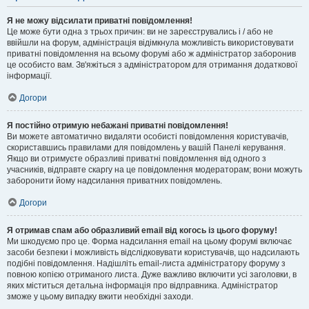
Я не можу відсилати приватні повідомлення!
Це може бути одна з трьох причин: ви не зареєструвались і / або не
ввійшли на форум, адміністрація відімкнула можливість використовувати
приватні повідомлення на всьому форумі або ж адміністратор заборонив
це особисто вам. Зв'яжіться з адміністратором для отримання додаткової
інформації.
Догори
Я постійно отримую небажані приватні повідомлення!
Ви можете автоматично видаляти особисті повідомлення користувачів,
скориставшись правилами для повідомлень у вашій Панелі керування.
Якщо ви отримуєте образливі приватні повідомлення від одного з
учасників, відправте скаргу на це повідомлення модераторам; вони можуть
заборонити йому надсилання приватних повідомлень.
Догори
Я отримав спам або образливий email від когось із цього форуму!
Ми шкодуємо про це. Форма надсилання email на цьому форумі включає
засоби безпеки і можливість відслідковувати користувачів, що надсилають
подібні повідомлення. Надішліть email-листа адміністратору форуму з
повною копією отриманого листа. Дуже важливо включити усі заголовки, в
яких міститься детальна інформація про відправника. Адміністратор
зможе у цьому випадку вжити необхідні заходи.