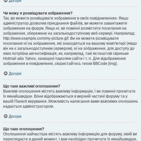
Догори
Чи можу я розміщувати зображення?
Так, ви можете розміщувати зображення в своїх повідомленнях. Якщо
адміністратор дозволив приєднання файлів, ви можете завантажити
зображення на форум. Якщо ні, ви повинні розмістити посилання на
зображення, збережене на загальнодоступному веб-сервері. Наприклад:
http://www.example.com/my-picture.gif. Ви не можете розміщувати
посилання ні на зображення, які знаходяться на вашому комп'ютері (якщо
він не є загальнодоступним сервером), ні на зображення, для доступу до
яких потрібна автентифікація, як, наприклад, такі як поштові скриньки
Hotmail або Yahoo, захищені паролем сайти і т. п. Для відображення
зображення в повідомленні, скористайтесь тегом BBCode [img].
Догори
Що таке важливі оголошення?
Важливі оголошення містять важливу інформацію, і ви повинні прочитати
їх якнайшвидше. Вони відображаються в верхній частині форуму та у
вашій Панелі керування. Можливість написання вами важливих оголошень
надається адміністратором.
Догори
Що таке оголошення?
Оголошення найчастіше містять важливу інформацію для форуму, який ви
переглядаєте в даний момент, і вам необхідно прочитати їх якнайшвидше.