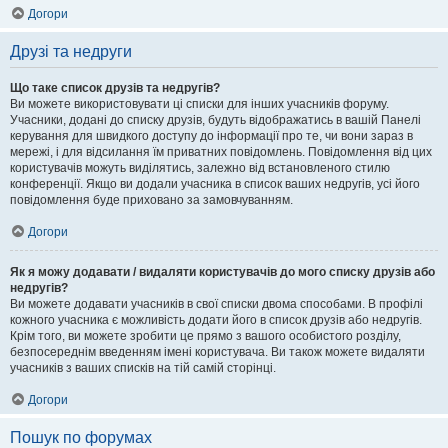
Догори
Друзі та недруги
Що таке список друзів та недругів?
Ви можете використовувати ці списки для інших учасників форуму.
Учасники, додані до списку друзів, будуть відображатись в вашій Панелі
керування для швидкого доступу до інформації про те, чи вони зараз в
мережі, і для відсилання їм приватних повідомлень. Повідомлення від цих
користувачів можуть виділятись, залежно від встановленого стилю
конференції. Якщо ви додали учасника в список ваших недругів, усі його
повідомлення буде приховано за замовчуванням.
Догори
Як я можу додавати / видаляти користувачів до мого списку друзів або
недругів?
Ви можете додавати учасників в свої списки двома способами. В профілі
кожного учасника є можливість додати його в список друзів або недругів.
Крім того, ви можете зробити це прямо з вашого особистого розділу,
безпосереднім введенням імені користувача. Ви також можете видаляти
учасників з ваших списків на тій самій сторінці.
Догори
Пошук по форумах