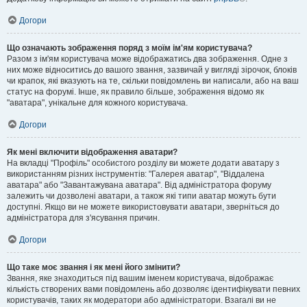
Догори
Що означають зображення поряд з моїм ім'ям користувача?
Разом з ім'ям користувача може відображатись два зображення. Одне з
них може відноситись до вашого звання, зазвичай у вигляді зірочок, блоків
чи крапок, які вказують на те, скільки повідомлень ви написали, або на ваш
статус на форумі. Інше, як правило більше, зображення відомо як
"аватара", унікальне для кожного користувача.
Догори
Як мені включити відображення аватари?
На вкладці "Профіль" особистого розділу ви можете додати аватару з
використанням різних інструментів: "Галерея аватар", "Віддалена
аватара" або "Завантажувана аватара". Від адміністратора форуму
залежить чи дозволені аватари, а також які типи аватар можуть бути
доступні. Якщо ви не можете використовувати аватари, зверніться до
адміністратора для з'ясування причин.
Догори
Що таке моє звання і як мені його змінити?
Звання, яке знаходиться під вашим іменем користувача, відображає
кількість створених вами повідомлень або дозволяє ідентифікувати певних
користувачів, таких як модератори або адміністратори. Взагалі ви не