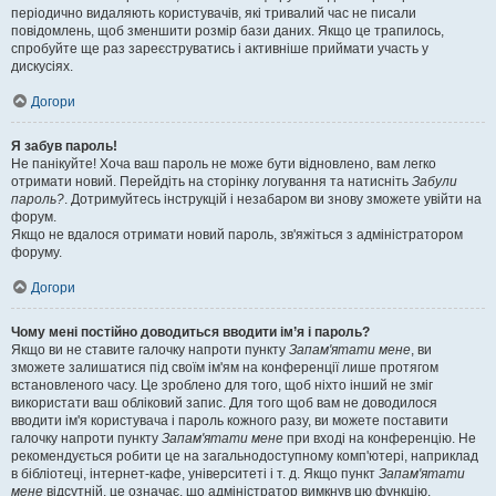
періодично видаляють користувачів, які тривалий час не писали
повідомлень, щоб зменшити розмір бази даних. Якщо це трапилось,
спробуйте ще раз зареєструватись і активніше приймати участь у
дискусіях.
Догори
Я забув пароль!
Не панікуйте! Хоча ваш пароль не може бути відновлено, вам легко
отримати новий. Перейдіть на сторінку логування та натисніть
Забули
пароль?
. Дотримуйтесь інструкцій і незабаром ви знову зможете увійти на
форум.
Якщо не вдалося отримати новий пароль, зв'яжіться з адміністратором
форуму.
Догори
Чому мені постійно доводиться вводити ім’я і пароль?
Якщо ви не ставите галочку напроти пункту
Запам'ятати мене
, ви
зможете залишатися під своїм ім'ям на конференції лише протягом
встановленого часу. Це зроблено для того, щоб ніхто інший не зміг
використати ваш обліковий запис. Для того щоб вам не доводилося
вводити ім'я користувача і пароль кожного разу, ви можете поставити
галочку напроти пункту
Запам'ятати мене
при вході на конференцію. Не
рекомендується робити це на загальнодоступному комп'ютері, наприклад
в бібліотеці, інтернет-кафе, університеті і т. д. Якщо пункт
Запам'ятати
мене
відсутній, це означає, що адміністратор вимкнув цю функцію.