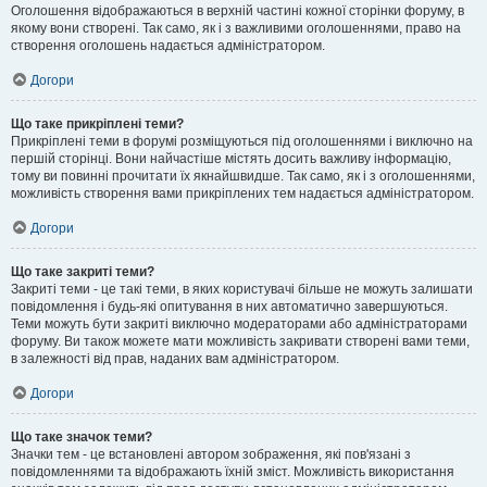
Оголошення відображаються в верхній частині кожної сторінки форуму, в
якому вони створені. Так само, як і з важливими оголошеннями, право на
створення оголошень надається адміністратором.
Догори
Що таке прикріплені теми?
Прикріплені теми в форумі розміщуються під оголошеннями і виключно на
першій сторінці. Вони найчастіше містять досить важливу інформацію,
тому ви повинні прочитати їх якнайшвидше. Так само, як і з оголошеннями,
можливість створення вами прикріплених тем надається адміністратором.
Догори
Що таке закриті теми?
Закриті теми - це такі теми, в яких користувачі більше не можуть залишати
повідомлення і будь-які опитування в них автоматично завершуються.
Теми можуть бути закриті виключно модераторами або адміністраторами
форуму. Ви також можете мати можливість закривати створені вами теми,
в залежності від прав, наданих вам адміністратором.
Догори
Що таке значок теми?
Значки тем - це встановлені автором зображення, які пов'язані з
повідомленнями та відображають їхній зміст. Можливість використання