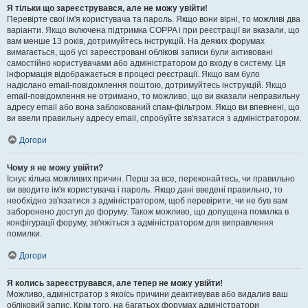
Я тільки що зареєструвався, але не можу увійти!
Перевірте свої ім'я користувача та пароль. Якщо вони вірні, то можливі два
варіанти. Якщо включена підтримка COPPA і при реєстрації ви вказали, що
вам менше 13 років, дотримуйтесь інструкцій. На деяких форумах
вимагається, щоб усі зареєстровані облікові записи були активовані
самостійно користувачами або адміністратором до входу в систему. Ця
інформація відображається в процесі реєстрації. Якщо вам було
надіслано email-повідомлення поштою, дотримуйтесь інструкцій. Якщо
email-повідомлення не отримано, то можливо, що ви вказали неправильну
адресу email або вона заблокований спам-фільтром. Якщо ви впевнені, що
ви ввели правильну адресу email, спробуйте зв'язатися з адміністратором.
Догори
Чому я не можу увійти?
Існує кілька можливих причин. Перш за все, переконайтесь, чи правильно
ви вводите ім'я користувача і пароль. Якщо дані введені правильно, то
необхідно зв'язатися з адміністратором, щоб перевірити, чи не був вам
заборонено доступ до форуму. Також можливо, що допущена помилка в
конфігурації форуму, зв'яжіться з адміністратором для виправлення
помилки.
Догори
Я колись зареєструвався, але тепер не можу увійти!
Можливо, адміністратор з якоїсь причини деактивував або видалив ваш
обліковий запис. Крім того, на багатьох форумах адміністратори