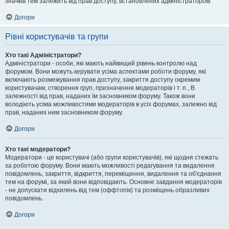
значків тем залежить від прав доступу, встановлених адміністратором.
Догори
Рівні користувачів та групи
Хто такі Адміністратори?
Адміністратори - особи, які мають найвищий рівень контролю над
форумом. Вони можуть керувати усіма аспектами роботи форуму, які
включають розмежування прав доступу, закриття доступу окремим
користувачам, створення груп, призначення модераторів і т. п., В
залежності від прав, наданих їм засновником форуму. Також вони
володіють усіма можливостями модераторів в усіх форумах, залежно від
прав, наданих ним засновником форуму.
Догори
Хто такі модератори?
Модератори - це користувачі (або групи користувачів), які щодня стежать
за роботою форуму. Вони мають можливості редагування та видалення
повідомлень, закриття, відкриття, переміщення, видалення та об'єднання
тем на форумі, за який вони відповідають. Основне завдання модераторів
- не допускати відхилень від тем (оффтопік) та розміщень образливих
повідомлень.
Догори