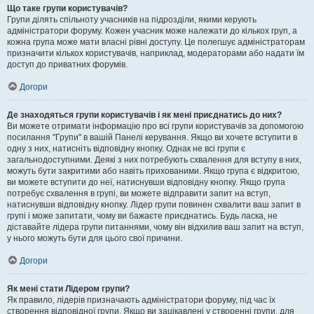
Що таке групи користувачів?
Групи ділять спільноту учасників на підрозділи, якими керують
адміністратори форуму. Кожен учасник може належати до кількох груп, а
кожна група може мати власні рівні доступу. Це полегшує адміністраторам
призначити кількох користувачів, наприклад, модераторами або надати їм
доступ до приватних форумів.
Догори
Де знаходяться групи користувачів і як мені приєднатись до них?
Ви можете отримати інформацію про всі групи користувачів за допомогою
посилання "Групи" в вашій Панелі керування. Якщо ви хочете вступити в
одну з них, натисніть відповідну кнопку. Однак не всі групи є
загальнодоступними. Деякі з них потребують схвалення для вступу в них,
можуть бути закритими або навіть прихованими. Якщо група є відкритою,
ви можете вступити до неї, натиснувши відповідну кнопку. Якщо група
потребує схвалення в групі, ви можете відправити запит на вступ,
натиснувши відповідну кнопку. Лідер групи повинен схвалити ваш запит в
групі і може запитати, чому ви бажаєте приєднатись. Будь ласка, не
діставайте лідера групи питаннями, чому він відхилив ваш запит на вступ,
у нього можуть бути для цього свої причини.
Догори
Як мені стати Лідером групи?
Як правило, лідерів призначають адміністратори форуму, під час їх
створення відповідної групи. Якщо ви зацікавлені у створенні групи, для