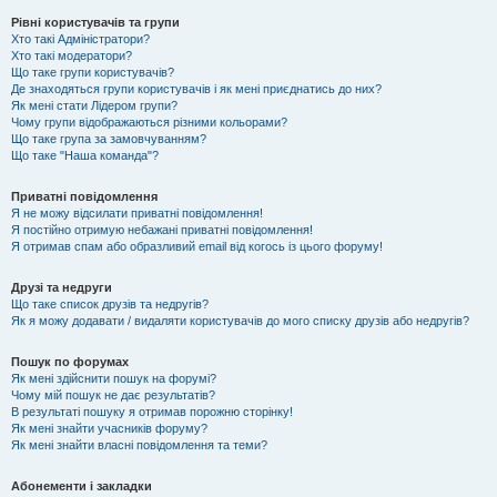
Рівні користувачів та групи
Хто такі Адміністратори?
Хто такі модератори?
Що таке групи користувачів?
Де знаходяться групи користувачів і як мені приєднатись до них?
Як мені стати Лідером групи?
Чому групи відображаються різними кольорами?
Що таке група за замовчуванням?
Що таке "Наша команда"?
Приватні повідомлення
Я не можу відсилати приватні повідомлення!
Я постійно отримую небажані приватні повідомлення!
Я отримав спам або образливий email від когось із цього форуму!
Друзі та недруги
Що таке список друзів та недругів?
Як я можу додавати / видаляти користувачів до мого списку друзів або недругів?
Пошук по форумах
Як мені здійснити пошук на форумі?
Чому мій пошук не дає результатів?
В результаті пошуку я отримав порожню сторінку!
Як мені знайти учасників форуму?
Як мені знайти власні повідомлення та теми?
Абонементи і закладки