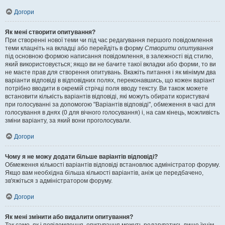
Догори
Як мені створити опитування?
При створенні нової теми чи під час редагування першого повідомлення
теми клацніть на вкладці або перейдіть в форму
Створити опитування
під основною формою написання повідомлення, в залежності від стилю,
який використовується; якщо ви не бачите такої вкладки або форми, то ви
не маєте прав для створення опитувань. Вкажіть питання і як мінімум два
варіанти відповіді в відповідних полях, переконавшись, що кожен варіант
потрібно вводити в окремій стрічці поля вводу тексту. Ви також можете
встановити кількість варіантів відповіді, які можуть обирати користувачі
при голосуванні за допомогою "Варіантів відповіді", обмеження в часі для
голосування в днях (0 для вічного голосування) і, на сам кінець, можливість
зміни варіанту, за який вони проголосували.
Догори
Чому я не можу додати більше варіантів відповіді?
Обмеження кількості варіантів відповіді встановлює адміністратор форуму.
Якщо вам необхідна більша кількості варіантів, аніж це передбачено,
зв'яжіться з адміністратором форуму.
Догори
Як мені змінити або видалити опитування?