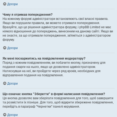
Догори
Чому я отримав попередження?
На кожному форумі адміністратори встановлюють свої власні правила.
Якщо ви порушили правила, ви можете отримати попередження.
Врахуйте, що це рішення адміністратора форуму, і phpBB Limited не має
ніякого відношення до попереджень, винесеним на даному сайті. Якщо ви
не знаєте, за що отримали попередження, зв'яжіться з адміністратором
форуму.
Догори
Як мені поскаржитись на повідомлення модератору?
Поряд з кожним повідомленням, ви побачите кнопку, призначену для
подання скарги на нього, якщо це дозволено адміністратором.
Натиснувши на неї, ви пройдете через ряд кроків, необхідних для
відправлення подання на повідомлення.
Догори
Що означає кнопка "Зберегти" в формі написання повідомлення?
Ця кнопка дозволяє вам зберігати повідомлення для того, щоб завершити
та розмістити їх пізніше. Для того, щоб відкрити збережене повідомлення,
перейдіть в параграф "Чернетки" панелі керування.
Догори