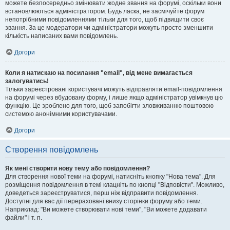
можете безпосередньо змінювати жодне звання на форумі, оскільки вони
встановлюються адміністратором. Будь ласка, не засмічуйте форум
непотрібними повідомленнями тільки для того, щоб підвищити своє
звання. За це модератори чи адміністратори можуть просто зменшити
кількість написаних вами повідомлень.
Догори
Коли я натискаю на посилання "email", від мене вимагається
залогуватись!
Тільки зареєстровані користувачі можуть відправляти email-повідомлення
на форумі через вбудовану форму, і лише якщо адміністратор увімкнув цю
функцію. Це зроблено для того, щоб запобігти зловживанню поштовою
системою анонімними користувачами.
Догори
Створення повідомлень
Як мені створити нову тему або повідомлення?
Для створення нової теми на форумі, натисніть кнопку "Нова тема". Для
розміщення повідомлення в темі клацніть по кнопці "Відповісти". Можливо,
доведеться зареєструватися, перш ніж відправити повідомлення.
Доступні для вас дії перераховані внизу сторінки форуму або теми.
Наприклад: "Ви можете створювати нові теми", "Ви можете додавати
файли" і т. п.