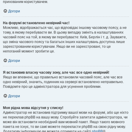
прихованим користувачем.
Догори
На форумі встановлено невірний час!
Можливо, відображається час, що відповідає іншому часовому поясу, а не
тому, в якому перебуваєте ви. В цьому випадку змініть в налаштуваннях
часовий пояс на той, в якому ви перебуваєте: Київ, Берлін і т. д. Зауважте,
що зміна часового поясу та багатьох інших налаштувань доступна лише
зареєстрованим користувачам. Якщо ви не зареєстровані, то це
непоганий момент зробити це.
Догори
Я встановив власну часову зону, але час все одно невірний!
Якщо ви впевнені, що правильно встановили часовий пояс, але час все
одно невірний, значить, годинник на сервері встановлено неправильно.
Повідомте про це адміністратора для усунення проблеми.
Догори
Моя рідна мова відсутня у списку!
Адміністратор не встановив підтримку вашої мови на форумі, або ще ніхто
не переклав phpBB на вашу мову. Спробуйте запитати адміністратора, чи
може він встановити необхідний вам мовний пакет. Якщо такого мовного
пакета не існує, то ви самі можете перекласти phpBB на свою рідну мову.
Додаткову інформацію ви можете отримати на сайті
phpBB
®.