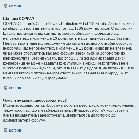
Догори
Що таке COPPA?
COPPA (Children's Online Privacy Protection Act of 1998), або Акт про захист
конфіденційності дитини в інтернеті від 1998 року - це закон Сполучених
Штатів, що вимагає від сайтів, які можуть збирати інформацію від
неповнолітніх, віком менше 13 років, мати на це письмову згоду батьків.
Припустимо й інше підтвердження що опікуни дозволяють збір особистої
інформації від неповнолітніх, віком менше 13 років. Якщо ви не впевнені,
чи це може стосуватись вас або форуму, зверніться за допомогою до
юрисконсульта. Зверніть увагу, що phpBB Limited адміністрація даної
конференції не може надавати консультацій з юридичних питань і не є
об'єктом юридичних відносин, окрім вказаних у відповіді на питання "З ким
мені зв'язатись з питань некоректного використання і / або юридичних
питань, пов'язаних з цим форумом?".
Догори
Чому я не можу зареєструватись?
Можливо адміністратор форуму відключив реєстрацію нових користувачів.
Також можливо, що він заблокував вашу IP-адресу або ім'я користувача,
яке ви намагаєтесь зареєструвати. Зверніться за допомогою до
адміністратора форуму.
Догори