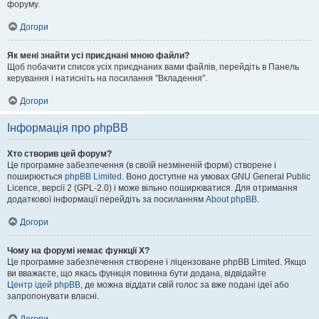
форуму.
Догори
Як мені знайти усі приєднані мною файли?
Щоб побачити список усіх приєднаних вами файлів, перейдіть в Панель
керування і натисніть на посилання "Вкладення".
Догори
Інформація про phpBB
Хто створив цей форум?
Це програмне забезпечення (в своїй незміненій формі) створене і
поширюється
phpBB Limited
. Воно доступне на умовах GNU General Public
Licence, версії 2 (GPL-2.0) і може вільно поширюватися. Для отримання
додаткової інформації перейдіть за посиланням
About phpBB
.
Догори
Чому на форумі немає функції X?
Це програмне забезпечення створене і ліцензоване phpBB Limited. Якщо
ви вважаєте, що якась функція повинна бути додана, відвідайте
Центр ідей phpBB
, де можна віддати свій голос за вже подані ідеї або
запропонувати власні.