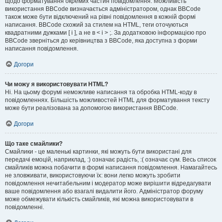
щодо форматування окремих частин повідомлення. Можливість
використання BBCode визначається адміністратором, однак BBCode
також може бути відключений на рівні повідомлення в кожній формі
написання. BBCode схожий за стилем на HTML, теги оточуються
квадратними дужками [ і ], а не в < і > ;. За додатковою інформацією про
BBCode зверніться до керівництва з BBCode, яка доступна з форми
написання повідомлення.
Догори
Чи можу я використовувати HTML?
Ні. На цьому форумі неможливе написання та обробка HTML-коду в
повідомленнях. Більшість можливостей HTML для форматування тексту
може бути реалізована за допомогою використання BBCode.
Догори
Що таке смайлики?
Смайлики - це маленькі картинки, які можуть бути використані для
передачі емоцій, наприклад, :) означає радість, :( означає сум. Весь список
смайликів можна побачити в формі написання повідомлення. Намагайтесь
не зловживати, використовуючи їх: вони легко можуть зробити
повідомлення нечитабельним і модератор може вирішити відредагувати
ваше повідомлення або взагалі видалити його. Адміністратор форуму
може обмежувати кількість смайликів, які можна використовувати в
повідомленні.