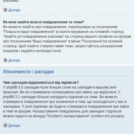
учасника".
Догори
Як мені знайти власні повідомлення та теми?
Ви можете знайти свої повідомлення, перейшовши за посиланням
"Показати ваші повідомлення" в панелі керування на головній сторінці,
"Знайти усі повідомлення учасника" на сторінці вашого профілю на форумі
або посиланням "Ваші повідомлення" в меню "Посилання"на головній
сторінці. Щоб знайти створені вами теми, скористайтесь розширеним
пошуком і задайте необхідні поля.
Догори
Абонементи і закладки
Чим закладки відрізняються від підписок?
У phpBB 3.0 закладки були більше схожі на закладки в вашому веб-
браузері. Ви не отримували попереджень про зміни, що відбулися. У
phpBB 3.1 закладки більше нагадують підписки на теми. Ви можете
отримувати повідомлення про оновлення в темі, що знаходиться у вас в
закладках. У разі підписки, ви будете отримувати повідомлення про зміни
в темі чи форумі. Налаштування повідомлень для закладок і підписок
можна задати на вкладці "Особисті налаштування" особистого розділу.
Догори