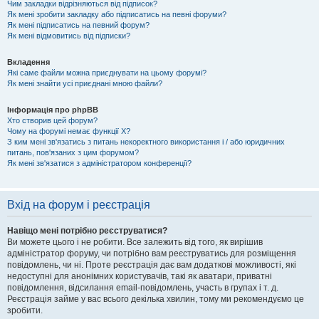
Чим закладки відрізняються від підписок?
Як мені зробити закладку або підписатись на певні форуми?
Як мені підписатись на певний форум?
Як мені відмовитись від підписки?
Вкладення
Які саме файли можна приєднувати на цьому форумі?
Як мені знайти усі приєднані мною файли?
Інформація про phpBB
Хто створив цей форум?
Чому на форумі немає функції X?
З ким мені зв'язатись з питань некоректного використання і / або юридичних
питань, пов'язаних з цим форумом?
Як мені зв'язатися з адміністратором конференції?
Вхід на форум і реєстрація
Навіщо мені потрібно реєструватися?
Ви можете цього і не робити. Все залежить від того, як вирішив
адміністратор форуму, чи потрібно вам реєструватись для розміщення
повідомлень, чи ні. Проте реєстрація дає вам додаткові можливості, які
недоступні для анонімних користувачів, такі як аватари, приватні
повідомлення, відсилання email-повідомлень, участь в групах і т. д.
Реєстрація займе у вас всього декілька хвилин, тому ми рекомендуємо це
зробити.