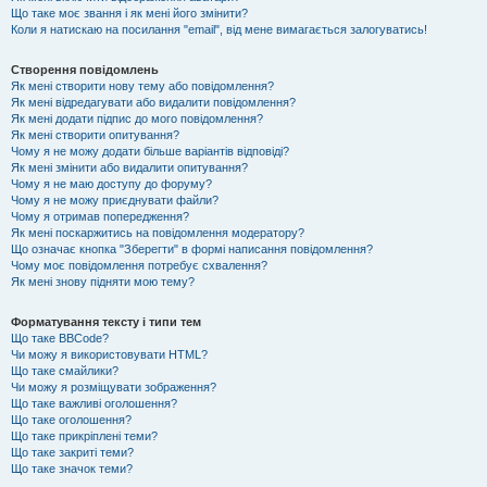
Що таке моє звання і як мені його змінити?
Коли я натискаю на посилання "email", від мене вимагається залогуватись!
Створення повідомлень
Як мені створити нову тему або повідомлення?
Як мені відредагувати або видалити повідомлення?
Як мені додати підпис до мого повідомлення?
Як мені створити опитування?
Чому я не можу додати більше варіантів відповіді?
Як мені змінити або видалити опитування?
Чому я не маю доступу до форуму?
Чому я не можу приєднувати файли?
Чому я отримав попередження?
Як мені поскаржитись на повідомлення модератору?
Що означає кнопка "Зберегти" в формі написання повідомлення?
Чому моє повідомлення потребує схвалення?
Як мені знову підняти мою тему?
Форматування тексту і типи тем
Що таке BBCode?
Чи можу я використовувати HTML?
Що таке смайлики?
Чи можу я розміщувати зображення?
Що таке важливі оголошення?
Що таке оголошення?
Що таке прикріплені теми?
Що таке закриті теми?
Що таке значок теми?