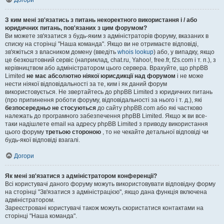
Догори
З ким мені зв'язатись з питань некоректного використання і / або
юридичних питань, пов'язаних з цим форумом?
Ви можете зв'язатися з будь-яким з адміністраторів форуму, вказаних в
списку на сторінці "Наша команда". Якщо ви не отримаєте відповіді,
зв'яжіться з власником домену (введіть
whois lookup
) або, у випадку, якщо
це безкоштовний сервіс (наприклад, chat.ru, Yahoo!, free.fr, f2s.com і т. п.), з
керівництвом або адміністратором цього сервера. Врахуйте, що phpBB
Limited
не має абсолютно ніякої юрисдикції над форумом
і не може
нести ніякої відповідальності за те, ким і як даний форум
використовується. Не звертайтесь до phpBB Limited з юридичних питань
(про припинення роботи форуму, відповідальності за нього і т. д.), які
безпосередньо не стосуються
до сайту phpBB.com або які частково
належать до програмного забезпечення phpBB Limited. Якщо ж ви все-
таки надішлете email на адресу phpBB Limited з приводу використання
цього форуму
третьою стороною
, то не чекайте детальної відповіді чи
будь-якої відповіді взагалі.
Догори
Як мені зв'язатися з адміністратором конференції?
Всі користувачі даного форуму можуть використовувати відповідну форму
на сторінці "Зв'язатися з адміністрацією", якщо дана функція включена
адміністратором.
Зареєстровані користувачі також можуть скористатися контактами на
сторінці "Наша команда".