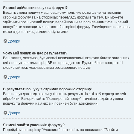
Як мені здійснити пошук на форумі?
Введіть умови пошуку у відповідному полі, яке розміщене на головній
сторінці форуму та на сторінках перегляду форумів та тем. Ви можете
здійснити розширений пошук, перейшовши за посиланням "Розширений
пошук", яке знаходиться на кожній сторінці форуму. Розміщення посилань
може відрізнятись, залежно від стилю.
Догори
Чому мій пошук не дає результатів?
Ваш запит, можливо, був доволі невизначеним і включав багато загальних
слів, пошук за якими в phpBB не провадиться. Будьте більш конкретні і
скористайтесь можливостями розширеного пошуку.
Догори
В результаті пошуку я отримав порожню сторінку!
Ваш пошук дав надто велику кількість результатів, які веб-сервер не зміг
обробити. Використайте "Розширений пошук", точніше задайте умови
пошуку та форуми на яких він повинен бути здійснений.
Догори
Як мені знайти учасників форуму?
Перейдіть на сторінку "Учасники" і натисніть на посилання "Знайти