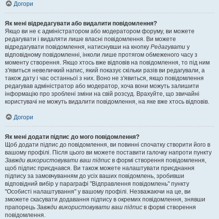
Догори
Як мені відредагувати або видалити повідомлення?
Якщо ви не є адміністратором або модератором форуму, ви можете
редагувати і видаляти лише власні повідомлення. Ви можете
відредагувати повідомлення, натиснувши на кнопку
Редагувати
у
відповідному повідомленні, інколи лише протягом обмеженого часу з
моменту створення. Якщо хтось вже відповів на повідомлення, то під ним
з'явиться невеличкий напис, який показує скільки разів ви редагували, а
також дату і час останньої з них. Воно не з'явиться, якщо повідомлення
редагував адміністратор або модератор, хоча вони можуть залишити
інформацію про зроблені зміни на свій розсуд. Врахуйте, що звичайні
користувачі не можуть видалити повідомлення, на яке вже хтось відповів.
Догори
Як мені додати підпис до мого повідомлення?
Щоб додати підпис до повідомлення, ви повинні спочатку створити його в
вашому профілі. Після цього ви можете поставити галочку напроти пункту
Завжди використовувати ваш підпис
в формі створення повідомлення,
щоб підпис приєднався. Ви також можете налаштувати приєднання
підпису за замовчуванням до усіх ваших повідомлень, зробивши
відповідний вибір у параграфі "Відправлення повідомлень" пункту
"Особисті налаштування" у вашому профілі. Незважаючи на це, ви
зможете скасувати додавання підпису в окремих повідомлення, знявши
прапорець
Завжди використовувати ваш підпис
в формі створення
повідомлення.