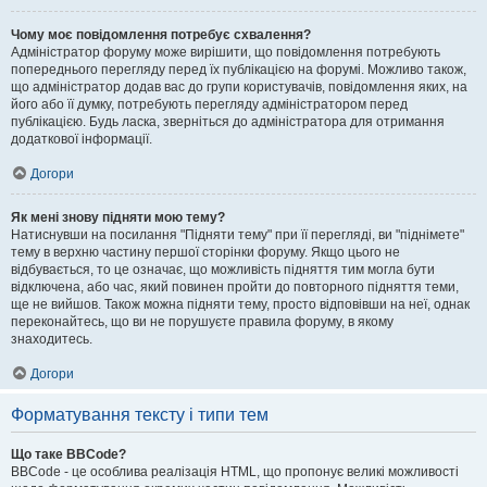
Чому моє повідомлення потребує схвалення?
Адміністратор форуму може вирішити, що повідомлення потребують
попереднього перегляду перед їх публікацією на форумі. Можливо також,
що адміністратор додав вас до групи користувачів, повідомлення яких, на
його або її думку, потребують перегляду адміністратором перед
публікацією. Будь ласка, зверніться до адміністратора для отримання
додаткової інформації.
Догори
Як мені знову підняти мою тему?
Натиснувши на посилання "Підняти тему" при її перегляді, ви "піднімете"
тему в верхню частину першої сторінки форуму. Якщо цього не
відбувається, то це означає, що можливість підняття тим могла бути
відключена, або час, який повинен пройти до повторного підняття теми,
ще не вийшов. Також можна підняти тему, просто відповівши на неї, однак
переконайтесь, що ви не порушуєте правила форуму, в якому
знаходитесь.
Догори
Форматування тексту і типи тем
Що таке BBCode?
BBCode - це особлива реалізація HTML, що пропонує великі можливості