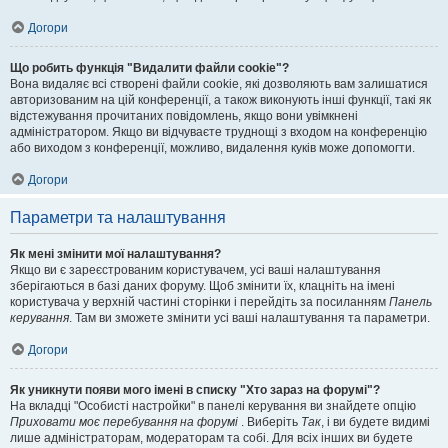
Догори
Що робить функція "Видалити файли cookie"?
Вона видаляє всі створені файли cookie, які дозволяють вам залишатися
авторизованим на цій конференції, а також виконують інші функції, такі як
відстежування прочитаних повідомлень, якщо вони увімкнені
адміністратором. Якщо ви відчуваєте труднощі з входом на конференцію
або виходом з конференції, можливо, видалення куків може допомогти.
Догори
Параметри та налаштування
Як мені змінити мої налаштування?
Якщо ви є зареєстрованим користувачем, усі ваші налаштування
зберігаються в базі даних форуму. Щоб змінити їх, клацніть на імені
користувача у верхній частині сторінки і перейдіть за посиланням
Панель
керування
. Там ви зможете змінити усі ваші налаштування та параметри.
Догори
Як уникнути появи мого імені в списку "Хто зараз на форумі"?
На вкладці "Особисті настройки" в панелі керування ви знайдете опцію
Приховати моє перебування на форумі
. Виберіть
Так
, і ви будете видимі
лише адміністраторам, модераторам та собі. Для всіх інших ви будете