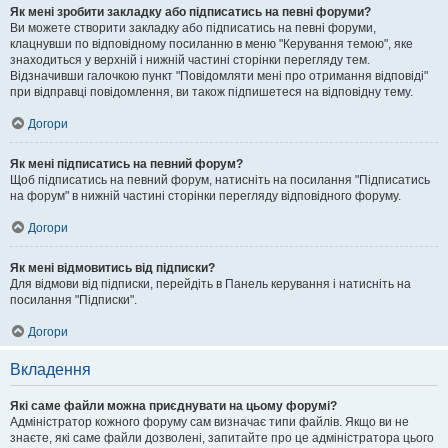
Як мені зробити закладку або підписатись на певні форуми?
Ви можете створити закладку або підписатись на певні форуми,
клацнувши по відповідному посиланню в меню "Керування темою", яке
знаходиться у верхній і нижній частині сторінки перегляду тем.
Відзначивши галочкою пункт "Повідомляти мені про отримання відповіді"
при відправці повідомлення, ви також підпишетеся на відповідну тему.
Догори
Як мені підписатись на певний форум?
Щоб підписатись на певний форум, натисніть на посилання "Підписатись
на форум" в нижній частині сторінки перегляду відповідного форуму.
Догори
Як мені відмовитись від підписки?
Для відмови від підписки, перейдіть в Панель керування і натисніть на
посилання "Підписки".
Догори
Вкладення
Які саме файли можна приєднувати на цьому форумі?
Адміністратор кожного форуму сам визначає типи файлів. Якщо ви не
знаєте, які саме файли дозволені, запитайте про це адміністратора цього