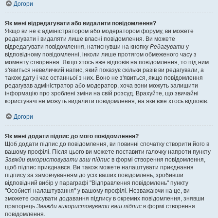
Догори
Як мені відредагувати або видалити повідомлення?
Якщо ви не є адміністратором або модератором форуму, ви можете
редагувати і видаляти лише власні повідомлення. Ви можете
відредагувати повідомлення, натиснувши на кнопку
Редагувати
у
відповідному повідомленні, інколи лише протягом обмеженого часу з
моменту створення. Якщо хтось вже відповів на повідомлення, то під ним
з'явиться невеличкий напис, який показує скільки разів ви редагували, а
також дату і час останньої з них. Воно не з'явиться, якщо повідомлення
редагував адміністратор або модератор, хоча вони можуть залишити
інформацію про зроблені зміни на свій розсуд. Врахуйте, що звичайні
користувачі не можуть видалити повідомлення, на яке вже хтось відповів.
Догори
Як мені додати підпис до мого повідомлення?
Щоб додати підпис до повідомлення, ви повинні спочатку створити його в
вашому профілі. Після цього ви можете поставити галочку напроти пункту
Завжди використовувати ваш підпис
в формі створення повідомлення,
щоб підпис приєднався. Ви також можете налаштувати приєднання
підпису за замовчуванням до усіх ваших повідомлень, зробивши
відповідний вибір у параграфі "Відправлення повідомлень" пункту
"Особисті налаштування" у вашому профілі. Незважаючи на це, ви
зможете скасувати додавання підпису в окремих повідомлення, знявши
прапорець
Завжди використовувати ваш підпис
в формі створення
повідомлення.