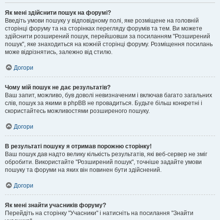
Як мені здійснити пошук на форумі?
Введіть умови пошуку у відповідному полі, яке розміщене на головній
сторінці форуму та на сторінках перегляду форумів та тем. Ви можете
здійснити розширений пошук, перейшовши за посиланням "Розширений
пошук", яке знаходиться на кожній сторінці форуму. Розміщення посилань
може відрізнятись, залежно від стилю.
Догори
Чому мій пошук не дає результатів?
Ваш запит, можливо, був доволі невизначеним і включав багато загальних
слів, пошук за якими в phpBB не провадиться. Будьте більш конкретні і
скористайтесь можливостями розширеного пошуку.
Догори
В результаті пошуку я отримав порожню сторінку!
Ваш пошук дав надто велику кількість результатів, які веб-сервер не зміг
обробити. Використайте "Розширений пошук", точніше задайте умови
пошуку та форуми на яких він повинен бути здійснений.
Догори
Як мені знайти учасників форуму?
Перейдіть на сторінку "Учасники" і натисніть на посилання "Знайти