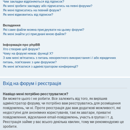
Чим закладки відрізняються від підписок?
Як мені зробити закладку або підписатись на певні форуми?
Як мені підписатись на певний форум?
Як мені відмовитись від підписки?
Вкладення
Які саме файли можна приєднувати на цьому форумі?
Як мені знайти усі приєднані мною файли?
Інформація про phpBB
Хто створив цей форум?
Чому на форумі немає функції X?
З ким мені зв'язатись з питань некоректного використання і / або юридичних
питань, пов'язаних з цим форумом?
Як мені зв'язатися з адміністратором конференції?
Вхід на форум і реєстрація
Навіщо мені потрібно реєструватися?
Ви можете цього і не робити. Все залежить від того, як вирішив
адміністратор форуму, чи потрібно вам реєструватись для розміщення
повідомлень, чи ні. Проте реєстрація дає вам додаткові можливості, які
недоступні для анонімних користувачів, такі як аватари, приватні
повідомлення, відсилання email-повідомлень, участь в групах і т. д.
Реєстрація займе у вас всього декілька хвилин, тому ми рекомендуємо це
зробити.