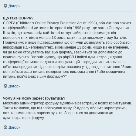
Догори
Що таке COPPA?
COPPA (Children's Online Privacy Protection Act of 1998), або Акт про захист
конфіденційності дитини в інтернеті від 1998 року - це закон Сполучених
Штатів, що вимагає від сайтів, які можуть збирати інформацію від
неповнолітніх, віком менше 13 років, мати на це письмову згоду батьків.
Припустимо й інше підтвердження що опікуни дозволяють збір особистої
інформації від неповнолітніх, віком менше 13 років. Якщо ви не впевнені,
чи це може стосуватись вас або форуму, зверніться за допомогою до
юрисконсульта. Зверніть увагу, що phpBB Limited адміністрація даної
конференції не може надавати консультацій з юридичних питань і не є
об'єктом юридичних відносин, окрім вказаних у відповіді на питання "З ким
мені зв'язатись з питань некоректного використання і / або юридичних
питань, пов'язаних з цим форумом?".
Догори
Чому я не можу зареєструватись?
Можливо адміністратор форуму відключив реєстрацію нових користувачів.
Також можливо, що він заблокував вашу IP-адресу або ім'я користувача,
яке ви намагаєтесь зареєструвати. Зверніться за допомогою до
адміністратора форуму.
Догори