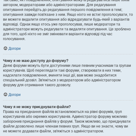
Так само, як і повідомлення, опитування можуть редагуватись лише їхнім
автором, модераторами або адміністраторами. Для редагування
опитування перейдіть до редагування першого повідомлення в темі;
опитування завжди пов'язане з ним. Якщо ніхто не встиг проголосувати, то
ви можете видалити опитування або відредагувати будь-який з варіантів
відповіді. Однак якщо хтось уже проголосував, лише модератори та
адміністратори можуть редагувати та видаляти опитування. Це зроблено
для того, щоб ніхто не зміг змінювати варіанти відповіді під час
голосування.
Догори
Чому я не маю доступу до форуму?
Деякі форуми можуть бути доступними лише певним учасникам та групам
користувачів. Щоб переглядати такі форуми, створювати в них теми,
надсилати повідомлення, вчиняти інші дії, вам може знадобитися
спеціальний дозвіл. Зв'яжіться з модератором або адміністратором
форуму для отримання такого дозволу.
Догори
Чому я не можу приєднувати файли?
Права на приєднання файлів встановлюються на рівні форумів, груп
користувачів або окремих користувачів. Адміністратор форуму можливо
заборонив приєднання файлів у форумі. Також можливо, що приєднувати
файли дозволено лише членам певних груп. Якщо ви не знаєте, чому ви
не можете додавати файли, зв'яжіться з адміністратором.