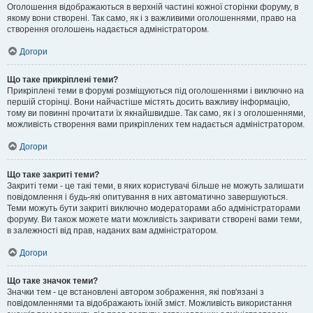
Оголошення відображаються в верхній частині кожної сторінки форуму, в
якому вони створені. Так само, як і з важливими оголошеннями, право на
створення оголошень надається адміністратором.
Догори
Що таке прикріплені теми?
Прикріплені теми в форумі розміщуються під оголошеннями і виключно на
першій сторінці. Вони найчастіше містять досить важливу інформацію,
тому ви повинні прочитати їх якнайшвидше. Так само, як і з оголошеннями,
можливість створення вами прикріплених тем надається адміністратором.
Догори
Що таке закриті теми?
Закриті теми - це такі теми, в яких користувачі більше не можуть залишати
повідомлення і будь-які опитування в них автоматично завершуються.
Теми можуть бути закриті виключно модераторами або адміністраторами
форуму. Ви також можете мати можливість закривати створені вами теми,
в залежності від прав, наданих вам адміністратором.
Догори
Що таке значок теми?
Значки тем - це встановлені автором зображення, які пов'язані з
повідомленнями та відображають їхній зміст. Можливість використання