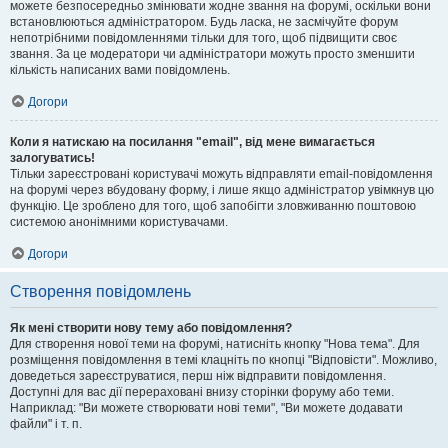
можете безпосередньо змінювати жодне звання на форумі, оскільки вони
встановлюються адміністратором. Будь ласка, не засмічуйте форум
непотрібними повідомленнями тільки для того, щоб підвищити своє
звання. За це модератори чи адміністратори можуть просто зменшити
кількість написаних вами повідомлень.
Догори
Коли я натискаю на посилання "email", від мене вимагається
залогуватись!
Тільки зареєстровані користувачі можуть відправляти email-повідомлення
на форумі через вбудовану форму, і лише якщо адміністратор увімкнув цю
функцію. Це зроблено для того, щоб запобігти зловживанню поштовою
системою анонімними користувачами.
Догори
Створення повідомлень
Як мені створити нову тему або повідомлення?
Для створення нової теми на форумі, натисніть кнопку "Нова тема". Для
розміщення повідомлення в темі клацніть по кнопці "Відповісти". Можливо,
доведеться зареєструватися, перш ніж відправити повідомлення.
Доступні для вас дії перераховані внизу сторінки форуму або теми.
Наприклад: "Ви можете створювати нові теми", "Ви можете додавати
файли" і т. п.