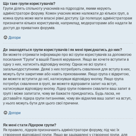
Що таке групи користувачів?
Групи ділять спільноту учасників на підрозділи, якими керують
адміністратори форуму. Кожен учасник може належати до кількох груп, а
кожна група може мати власні рівні доступу. Це полегшує адміністраторам
призначити кількох користувачів, наприклад, модераторами або надати їм
доступ до приватних форумів.
Догори
Де знаходяться групи користувачів і як мені приєднатись до них?
Ви можете отримати інформацію про всі групи користувачів за допомогою
посилання "Групи" в вашій Панелі керування. Якщо ви хочете вступити в
одну з них, натисніть відповідну кнопку. Однак не всі групи є
загальнодоступними. Деякі з них потребують схвалення для вступу в них,
можуть бути закритими або навіть прихованими. Якщо група є відкритою,
ви можете вступити до неї, натиснувши відповідну кнопку. Якщо група
потребує схвалення в групі, ви можете відправити запит на вступ,
натиснувши відповідну кнопку. Лідер групи повинен схвалити ваш запит в
групі і може запитати, чому ви бажаєте приєднатись. Будь ласка, не
діставайте лідера групи питаннями, чому він відхилив ваш запит на вступ,
у нього можуть бути для цього свої причини.
Догори
Як мені стати Лідером групи?
Як правило, лідерів призначають адміністратори форуму, під час їх
створення відповідної групи. Якщо ви зацікавлені у створенні групи, для