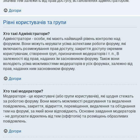
значків тем залежить від прав доступу, встановлених адміністратором.
Догори
Рівні користувачів та групи
Хто такі Адміністратори?
Адміністратори - особи, які мають найвищий рівень контролю над
форумом. Вони можуть керувати усіма аспектами роботи форуму, які
включають розмежування прав доступу, закриття доступу окремим
користувачам, створення груп, призначення модераторів і т. п., В
залежності від прав, наданих їм засновником форуму. Також вони
володіють усіма можливостями модераторів в усіх форумах, залежно від
прав, наданих ним засновником форуму.
Догори
Хто такі модератори?
Модератори - це користувачі (або групи користувачів), які щодня стежать
за роботою форуму. Вони мають можливості редагування та видалення
повідомлень, закриття, відкриття, переміщення, видалення та об'єднання
тем на форумі, за який вони відповідають. Основне завдання модераторів
- не допускати відхилень від тем (оффтопік) та розміщень образливих
повідомлень.
Догори