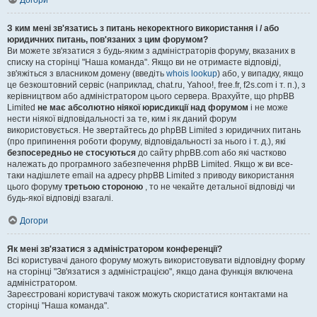
Догори
З ким мені зв'язатись з питань некоректного використання і / або
юридичних питань, пов'язаних з цим форумом?
Ви можете зв'язатися з будь-яким з адміністраторів форуму, вказаних в
списку на сторінці "Наша команда". Якщо ви не отримаєте відповіді,
зв'яжіться з власником домену (введіть
whois lookup
) або, у випадку, якщо
це безкоштовний сервіс (наприклад, chat.ru, Yahoo!, free.fr, f2s.com і т. п.), з
керівництвом або адміністратором цього сервера. Врахуйте, що phpBB
Limited
не має абсолютно ніякої юрисдикції над форумом
і не може
нести ніякої відповідальності за те, ким і як даний форум
використовується. Не звертайтесь до phpBB Limited з юридичних питань
(про припинення роботи форуму, відповідальності за нього і т. д.), які
безпосередньо не стосуються
до сайту phpBB.com або які частково
належать до програмного забезпечення phpBB Limited. Якщо ж ви все-
таки надішлете email на адресу phpBB Limited з приводу використання
цього форуму
третьою стороною
, то не чекайте детальної відповіді чи
будь-якої відповіді взагалі.
Догори
Як мені зв'язатися з адміністратором конференції?
Всі користувачі даного форуму можуть використовувати відповідну форму
на сторінці "Зв'язатися з адміністрацією", якщо дана функція включена
адміністратором.
Зареєстровані користувачі також можуть скористатися контактами на
сторінці "Наша команда".