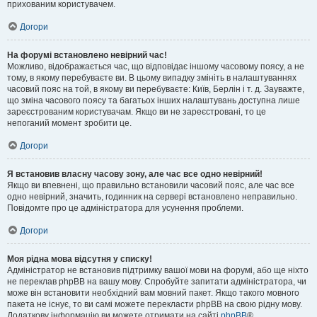
прихованим користувачем.
Догори
На форумі встановлено невірний час!
Можливо, відображається час, що відповідає іншому часовому поясу, а не
тому, в якому перебуваєте ви. В цьому випадку змініть в налаштуваннях
часовий пояс на той, в якому ви перебуваєте: Київ, Берлін і т. д. Зауважте,
що зміна часового поясу та багатьох інших налаштувань доступна лише
зареєстрованим користувачам. Якщо ви не зареєстровані, то це
непоганий момент зробити це.
Догори
Я встановив власну часову зону, але час все одно невірний!
Якщо ви впевнені, що правильно встановили часовий пояс, але час все
одно невірний, значить, годинник на сервері встановлено неправильно.
Повідомте про це адміністратора для усунення проблеми.
Догори
Моя рідна мова відсутня у списку!
Адміністратор не встановив підтримку вашої мови на форумі, або ще ніхто
не переклав phpBB на вашу мову. Спробуйте запитати адміністратора, чи
може він встановити необхідний вам мовний пакет. Якщо такого мовного
пакета не існує, то ви самі можете перекласти phpBB на свою рідну мову.
Додаткову інформацію ви можете отримати на сайті
phpBB
®.