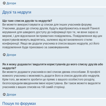
Догори
Друзі та недруги
Що таке список друзів та недругів?
Ви можете використовувати ці списки для інших учасників форуму.
Учасники, додані до списку друзів, будуть відображатись в вашій Панелі
керування для швидкого доступу до інформації про те, чи вони зараз в
мережі, і для відсилання їм приватних повідомлень. Повідомлення від цих
користувачів можуть виділятись, залежно від встановленого стилю
конференції. Якщо ви додали учасника в список ваших недругів, усі його
повідомлення буде приховано за замовчуванням.
Догори
Як я можу додавати / видаляти користувачів до мого списку друзів або
недругів?
Ви можете додавати учасників в свої списки двома способами. В профілі
кожного учасника є можливість додати його в список друзів або недругів.
Крім того, ви можете зробити це прямо з вашого особистого розділу,
безпосереднім введенням імені користувача. Ви також можете видаляти
учасників з ваших списків на тій самій сторінці.
Догори
Пошук по форумах