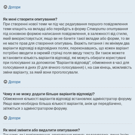
Догори
Як мені створити опитування?
При створенні нової теми чи під час редагування першого повідомлення
теми клацніть на вкладці або перейдіть в форму
Створити опитування
під основною формою написання повідомлення, в залежності від стилю,
який використовується; якщо ви не бачите такої вкладки або форми, то ви
не маєте прав для створення опитувань. Вкажіть питання і як мінімум два
варіанти відповіді в відповідних полях, переконавшись, що кожен варіант
потрібно вводити в окремій стрічці поля вводу тексту. Ви також можете
встановити кількість варіантів відповіді, які можуть обирати користувачі
при голосуванні за допомогою "Варіантів відповіді", обмеження в часі для
голосування в днях (0 для вічного голосування) і, на сам кінець, можливість
зміни варіанту, за який вони проголосували.
Догори
Чому я не можу додати більше варіантів відповіді?
Обмеження кількості варіантів відповіді встановлює адміністратор форуму.
Якщо вам необхідна більша кількості варіантів, аніж це передбачено,
зв'яжіться з адміністратором форуму.
Догори
Як мені змінити або видалити опитування?