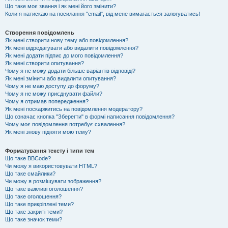
Що таке моє звання і як мені його змінити?
Коли я натискаю на посилання "email", від мене вимагається залогуватись!
Створення повідомлень
Як мені створити нову тему або повідомлення?
Як мені відредагувати або видалити повідомлення?
Як мені додати підпис до мого повідомлення?
Як мені створити опитування?
Чому я не можу додати більше варіантів відповіді?
Як мені змінити або видалити опитування?
Чому я не маю доступу до форуму?
Чому я не можу приєднувати файли?
Чому я отримав попередження?
Як мені поскаржитись на повідомлення модератору?
Що означає кнопка "Зберегти" в формі написання повідомлення?
Чому моє повідомлення потребує схвалення?
Як мені знову підняти мою тему?
Форматування тексту і типи тем
Що таке BBCode?
Чи можу я використовувати HTML?
Що таке смайлики?
Чи можу я розміщувати зображення?
Що таке важливі оголошення?
Що таке оголошення?
Що таке прикріплені теми?
Що таке закриті теми?
Що таке значок теми?