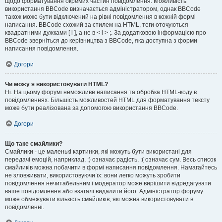
щодо форматування окремих частин повідомлення. Можливість
використання BBCode визначається адміністратором, однак BBCode
також може бути відключений на рівні повідомлення в кожній формі
написання. BBCode схожий за стилем на HTML, теги оточуються
квадратними дужками [ і ], а не в < і > ;. За додатковою інформацією про
BBCode зверніться до керівництва з BBCode, яка доступна з форми
написання повідомлення.
Догори
Чи можу я використовувати HTML?
Ні. На цьому форумі неможливе написання та обробка HTML-коду в
повідомленнях. Більшість можливостей HTML для форматування тексту
може бути реалізована за допомогою використання BBCode.
Догори
Що таке смайлики?
Смайлики - це маленькі картинки, які можуть бути використані для
передачі емоцій, наприклад, :) означає радість, :( означає сум. Весь список
смайликів можна побачити в формі написання повідомлення. Намагайтесь
не зловживати, використовуючи їх: вони легко можуть зробити
повідомлення нечитабельним і модератор може вирішити відредагувати
ваше повідомлення або взагалі видалити його. Адміністратор форуму
може обмежувати кількість смайликів, які можна використовувати в
повідомленні.