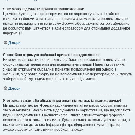
Я не можу відсилати приватні повідомлення!
Це може бути одна з трьох причин: ви не зареєструвались і / або не
ввійшли на форум, адміністрація відімкнула можливість використовувати
приватні повідомлення на всьому форумі або ж адміністратор заборонив
це особисто вам. Зв'яжіться з адміністратором для отримання додаткової
інформації.
Догори
Я постійно отримую небажані приватні повідомлення!
Ви можете автоматично видаляти особисті повідомлення користувачів,
скориставшись правилами для повідомлень у вашій Панелі керування.
Якщо ви отримуєте образливі приватні повідомлення від одного з
учасників, відправте скаргу на це повідомлення модераторам; вони можуть
заборонити йому надсилання приватних повідомлень.
Догори
Я отримав спам або образливий email від когось із цього форуму!
Ми шкодуємо про це. Форма надсилання email на цьому форумі включає
засоби безпеки і можливість відслідковувати користувачів, що надсилають
подібні повідомлення. Надішліть email-листа адміністратору форуму з
повною копією отриманого листа. Дуже важливо включити усі заголовки, в
яких міститься детальна інформація про відправника. Адміністратор
зможе у цьому випадку вжити необхідні заходи.