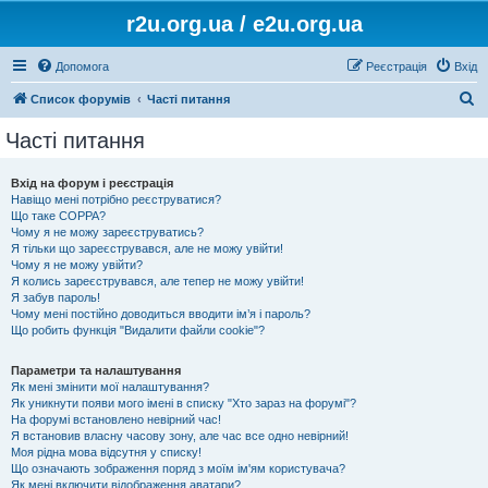
r2u.org.ua / e2u.org.ua
Допомога
Реєстрація
Вхід
П
Список форумів
Часті питання
о
Часті питання
ш
у
Вхід на форум і реєстрація
Навіщо мені потрібно реєструватися?
к
Що таке COPPA?
Чому я не можу зареєструватись?
Я тільки що зареєструвався, але не можу увійти!
Чому я не можу увійти?
Я колись зареєструвався, але тепер не можу увійти!
Я забув пароль!
Чому мені постійно доводиться вводити ім’я і пароль?
Що робить функція "Видалити файли cookie"?
Параметри та налаштування
Як мені змінити мої налаштування?
Як уникнути появи мого імені в списку "Хто зараз на форумі"?
На форумі встановлено невірний час!
Я встановив власну часову зону, але час все одно невірний!
Моя рідна мова відсутня у списку!
Що означають зображення поряд з моїм ім'ям користувача?
Як мені включити відображення аватари?