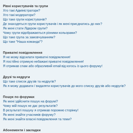
Рівні користувачів та групи
Хто такі Адміністратори?
Хто такі модератори?
Що таке групи користувачів?
Де знаходяться групи користувачів і як мені приєднатись до них?
Як мені стати Лідером групи?
Чому групи відображаються різними кольорами?
Що таке група за замовчуванням?
Що таке "Наша команда"?
Приватні повідомлення
Я не можу відсилати приватні повідомлення!
Я постійно отримую небажані приватні повідомлення!
Я отримав спам або образливий email від когось із цього форуму!
Друзі та недруги
Що таке список друзів та недругів?
Як я можу додавати / видаляти користувачів до мого списку друзів або недругів?
Пошук по форумах
Як мені здійснити пошук на форумі?
Чому мій пошук не дає результатів?
В результаті пошуку я отримав порожню сторінку!
Як мені знайти учасників форуму?
Як мені знайти власні повідомлення та теми?
Абонементи і закладки