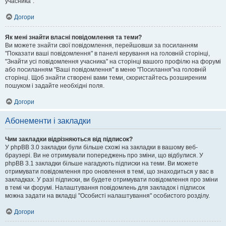
учасника".
Догори
Як мені знайти власні повідомлення та теми?
Ви можете знайти свої повідомлення, перейшовши за посиланням
"Показати ваші повідомлення" в панелі керування на головній сторінці,
"Знайти усі повідомлення учасника" на сторінці вашого профілю на форумі
або посиланням "Ваші повідомлення" в меню "Посилання"на головній
сторінці. Щоб знайти створені вами теми, скористайтесь розширеним
пошуком і задайте необхідні поля.
Догори
Абонементи і закладки
Чим закладки відрізняються від підписок?
У phpBB 3.0 закладки були більше схожі на закладки в вашому веб-
браузері. Ви не отримували попереджень про зміни, що відбулися. У
phpBB 3.1 закладки більше нагадують підписки на теми. Ви можете
отримувати повідомлення про оновлення в темі, що знаходиться у вас в
закладках. У разі підписки, ви будете отримувати повідомлення про зміни
в темі чи форумі. Налаштування повідомлень для закладок і підписок
можна задати на вкладці "Особисті налаштування" особистого розділу.
Догори