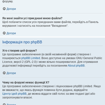
форуму.
Догори
Як мені знайти усі приєднані мною файли?
Щоб побачити список усіх приєднаних вами файлів, перейдіть в Панель
керування і натисніть на посилання "Вкладення".
Догори
Інформація про phpBB
Хто створив цей форум?
Це програмне забезпечення (в своїй незміненій формі) створене і
поширюється
phpBB Limited
. Воно доступне на умовах GNU General Public
Licence, версії 2 (GPL-2.0) і може вільно поширюватися. Для отримання
додаткової інформації перейдіть за посиланням
About phpBB
.
Догори
Чому на форумі немає функції X?
Це програмне забезпечення створене і ліцензоване phpBB Limited. Якщо
ви вважаєте, що якась функція повинна бути додана, відвідайте
Центр ідей phpBB
, де можна віддати свій голос за вже подані ідеї або
запропонувати власні.