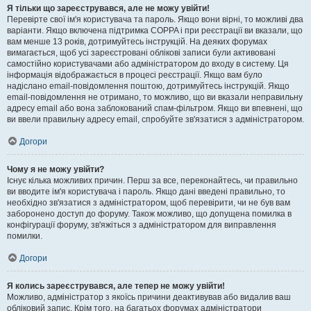
Я тільки що зареєструвався, але не можу увійти!
Перевірте свої ім'я користувача та пароль. Якщо вони вірні, то можливі два
варіанти. Якщо включена підтримка COPPA і при реєстрації ви вказали, що
вам менше 13 років, дотримуйтесь інструкцій. На деяких форумах
вимагається, щоб усі зареєстровані облікові записи були активовані
самостійно користувачами або адміністратором до входу в систему. Ця
інформація відображається в процесі реєстрації. Якщо вам було
надіслано email-повідомлення поштою, дотримуйтесь інструкцій. Якщо
email-повідомлення не отримано, то можливо, що ви вказали неправильну
адресу email або вона заблокований спам-фільтром. Якщо ви впевнені, що
ви ввели правильну адресу email, спробуйте зв'язатися з адміністратором.
Догори
Чому я не можу увійти?
Існує кілька можливих причин. Перш за все, переконайтесь, чи правильно
ви вводите ім'я користувача і пароль. Якщо дані введені правильно, то
необхідно зв'язатися з адміністратором, щоб перевірити, чи не був вам
заборонено доступ до форуму. Також можливо, що допущена помилка в
конфігурації форуму, зв'яжіться з адміністратором для виправлення
помилки.
Догори
Я колись зареєструвався, але тепер не можу увійти!
Можливо, адміністратор з якоїсь причини деактивував або видалив ваш
обліковий запис. Крім того, на багатьох форумах адміністратори