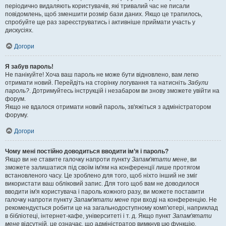
періодично видаляють користувачів, які тривалий час не писали
повідомлень, щоб зменшити розмір бази даних. Якщо це трапилось,
спробуйте ще раз зареєструватись і активніше приймати участь у
дискусіях.
Догори
Я забув пароль!
Не панікуйте! Хоча ваш пароль не може бути відновлено, вам легко
отримати новий. Перейдіть на сторінку логування та натисніть
Забули
пароль?
. Дотримуйтесь інструкцій і незабаром ви знову зможете увійти на
форум.
Якщо не вдалося отримати новий пароль, зв'яжіться з адміністратором
форуму.
Догори
Чому мені постійно доводиться вводити ім’я і пароль?
Якщо ви не ставите галочку напроти пункту
Запам'ятати мене
, ви
зможете залишатися під своїм ім'ям на конференції лише протягом
встановленого часу. Це зроблено для того, щоб ніхто інший не зміг
використати ваш обліковий запис. Для того щоб вам не доводилося
вводити ім'я користувача і пароль кожного разу, ви можете поставити
галочку напроти пункту
Запам'ятати мене
при вході на конференцію. Не
рекомендується робити це на загальнодоступному комп'ютері, наприклад
в бібліотеці, інтернет-кафе, університеті і т. д. Якщо пункт
Запам'ятати
мене
відсутній, це означає, що адміністратор вимкнув цю функцію.