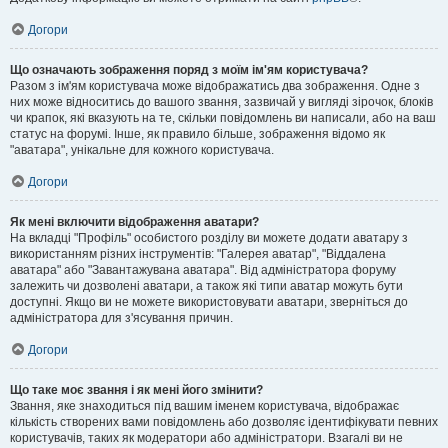
Догори
Що означають зображення поряд з моїм ім'ям користувача?
Разом з ім'ям користувача може відображатись два зображення. Одне з
них може відноситись до вашого звання, зазвичай у вигляді зірочок, блоків
чи крапок, які вказують на те, скільки повідомлень ви написали, або на ваш
статус на форумі. Інше, як правило більше, зображення відомо як
"аватара", унікальне для кожного користувача.
Догори
Як мені включити відображення аватари?
На вкладці "Профіль" особистого розділу ви можете додати аватару з
використанням різних інструментів: "Галерея аватар", "Віддалена
аватара" або "Завантажувана аватара". Від адміністратора форуму
залежить чи дозволені аватари, а також які типи аватар можуть бути
доступні. Якщо ви не можете використовувати аватари, зверніться до
адміністратора для з'ясування причин.
Догори
Що таке моє звання і як мені його змінити?
Звання, яке знаходиться під вашим іменем користувача, відображає
кількість створених вами повідомлень або дозволяє ідентифікувати певних
користувачів, таких як модератори або адміністратори. Взагалі ви не