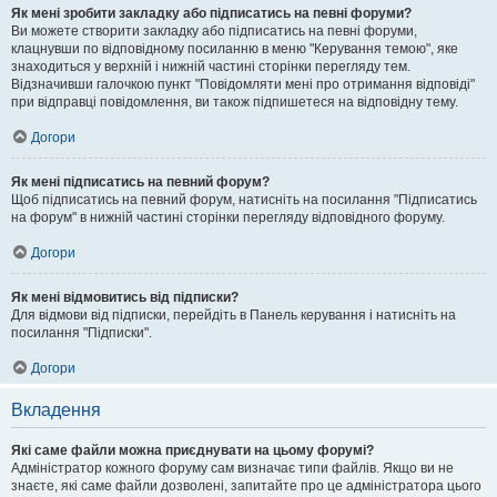
Як мені зробити закладку або підписатись на певні форуми?
Ви можете створити закладку або підписатись на певні форуми,
клацнувши по відповідному посиланню в меню "Керування темою", яке
знаходиться у верхній і нижній частині сторінки перегляду тем.
Відзначивши галочкою пункт "Повідомляти мені про отримання відповіді"
при відправці повідомлення, ви також підпишетеся на відповідну тему.
Догори
Як мені підписатись на певний форум?
Щоб підписатись на певний форум, натисніть на посилання "Підписатись
на форум" в нижній частині сторінки перегляду відповідного форуму.
Догори
Як мені відмовитись від підписки?
Для відмови від підписки, перейдіть в Панель керування і натисніть на
посилання "Підписки".
Догори
Вкладення
Які саме файли можна приєднувати на цьому форумі?
Адміністратор кожного форуму сам визначає типи файлів. Якщо ви не
знаєте, які саме файли дозволені, запитайте про це адміністратора цього