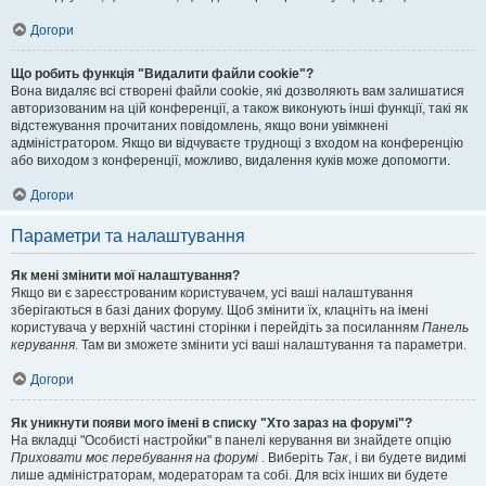
Догори
Що робить функція "Видалити файли cookie"?
Вона видаляє всі створені файли cookie, які дозволяють вам залишатися
авторизованим на цій конференції, а також виконують інші функції, такі як
відстежування прочитаних повідомлень, якщо вони увімкнені
адміністратором. Якщо ви відчуваєте труднощі з входом на конференцію
або виходом з конференції, можливо, видалення куків може допомогти.
Догори
Параметри та налаштування
Як мені змінити мої налаштування?
Якщо ви є зареєстрованим користувачем, усі ваші налаштування
зберігаються в базі даних форуму. Щоб змінити їх, клацніть на імені
користувача у верхній частині сторінки і перейдіть за посиланням
Панель
керування
. Там ви зможете змінити усі ваші налаштування та параметри.
Догори
Як уникнути появи мого імені в списку "Хто зараз на форумі"?
На вкладці "Особисті настройки" в панелі керування ви знайдете опцію
Приховати моє перебування на форумі
. Виберіть
Так
, і ви будете видимі
лише адміністраторам, модераторам та собі. Для всіх інших ви будете