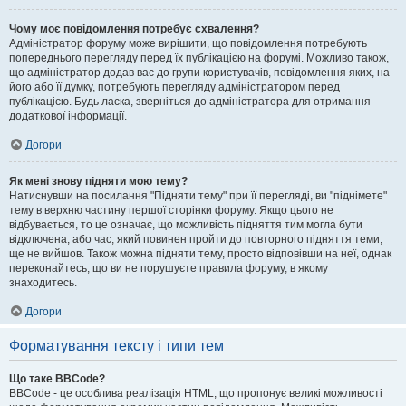
Чому моє повідомлення потребує схвалення?
Адміністратор форуму може вирішити, що повідомлення потребують
попереднього перегляду перед їх публікацією на форумі. Можливо також,
що адміністратор додав вас до групи користувачів, повідомлення яких, на
його або її думку, потребують перегляду адміністратором перед
публікацією. Будь ласка, зверніться до адміністратора для отримання
додаткової інформації.
Догори
Як мені знову підняти мою тему?
Натиснувши на посилання "Підняти тему" при її перегляді, ви "піднімете"
тему в верхню частину першої сторінки форуму. Якщо цього не
відбувається, то це означає, що можливість підняття тим могла бути
відключена, або час, який повинен пройти до повторного підняття теми,
ще не вийшов. Також можна підняти тему, просто відповівши на неї, однак
переконайтесь, що ви не порушуєте правила форуму, в якому
знаходитесь.
Догори
Форматування тексту і типи тем
Що таке BBCode?
BBCode - це особлива реалізація HTML, що пропонує великі можливості