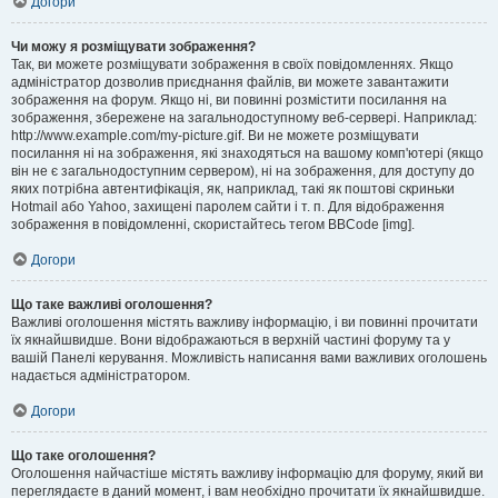
Догори
Чи можу я розміщувати зображення?
Так, ви можете розміщувати зображення в своїх повідомленнях. Якщо
адміністратор дозволив приєднання файлів, ви можете завантажити
зображення на форум. Якщо ні, ви повинні розмістити посилання на
зображення, збережене на загальнодоступному веб-сервері. Наприклад:
http://www.example.com/my-picture.gif. Ви не можете розміщувати
посилання ні на зображення, які знаходяться на вашому комп'ютері (якщо
він не є загальнодоступним сервером), ні на зображення, для доступу до
яких потрібна автентифікація, як, наприклад, такі як поштові скриньки
Hotmail або Yahoo, захищені паролем сайти і т. п. Для відображення
зображення в повідомленні, скористайтесь тегом BBCode [img].
Догори
Що таке важливі оголошення?
Важливі оголошення містять важливу інформацію, і ви повинні прочитати
їх якнайшвидше. Вони відображаються в верхній частині форуму та у
вашій Панелі керування. Можливість написання вами важливих оголошень
надається адміністратором.
Догори
Що таке оголошення?
Оголошення найчастіше містять важливу інформацію для форуму, який ви
переглядаєте в даний момент, і вам необхідно прочитати їх якнайшвидше.