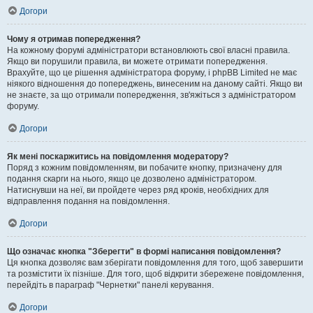
Догори
Чому я отримав попередження?
На кожному форумі адміністратори встановлюють свої власні правила.
Якщо ви порушили правила, ви можете отримати попередження.
Врахуйте, що це рішення адміністратора форуму, і phpBB Limited не має
ніякого відношення до попереджень, винесеним на даному сайті. Якщо ви
не знаєте, за що отримали попередження, зв'яжіться з адміністратором
форуму.
Догори
Як мені поскаржитись на повідомлення модератору?
Поряд з кожним повідомленням, ви побачите кнопку, призначену для
подання скарги на нього, якщо це дозволено адміністратором.
Натиснувши на неї, ви пройдете через ряд кроків, необхідних для
відправлення подання на повідомлення.
Догори
Що означає кнопка "Зберегти" в формі написання повідомлення?
Ця кнопка дозволяє вам зберігати повідомлення для того, щоб завершити
та розмістити їх пізніше. Для того, щоб відкрити збережене повідомлення,
перейдіть в параграф "Чернетки" панелі керування.
Догори