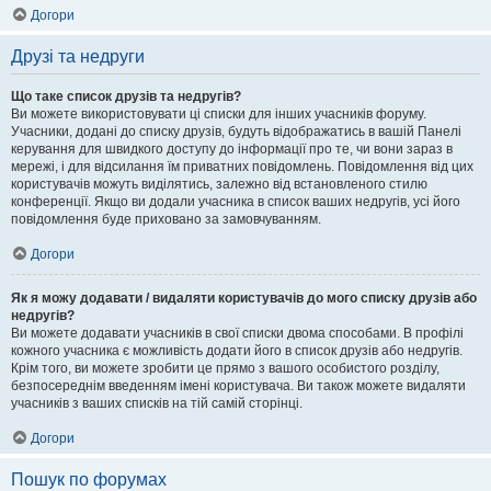
Догори
Друзі та недруги
Що таке список друзів та недругів?
Ви можете використовувати ці списки для інших учасників форуму.
Учасники, додані до списку друзів, будуть відображатись в вашій Панелі
керування для швидкого доступу до інформації про те, чи вони зараз в
мережі, і для відсилання їм приватних повідомлень. Повідомлення від цих
користувачів можуть виділятись, залежно від встановленого стилю
конференції. Якщо ви додали учасника в список ваших недругів, усі його
повідомлення буде приховано за замовчуванням.
Догори
Як я можу додавати / видаляти користувачів до мого списку друзів або
недругів?
Ви можете додавати учасників в свої списки двома способами. В профілі
кожного учасника є можливість додати його в список друзів або недругів.
Крім того, ви можете зробити це прямо з вашого особистого розділу,
безпосереднім введенням імені користувача. Ви також можете видаляти
учасників з ваших списків на тій самій сторінці.
Догори
Пошук по форумах