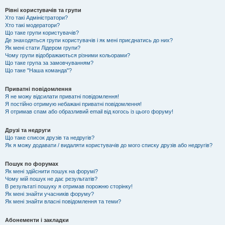
Рівні користувачів та групи
Хто такі Адміністратори?
Хто такі модератори?
Що таке групи користувачів?
Де знаходяться групи користувачів і як мені приєднатись до них?
Як мені стати Лідером групи?
Чому групи відображаються різними кольорами?
Що таке група за замовчуванням?
Що таке "Наша команда"?
Приватні повідомлення
Я не можу відсилати приватні повідомлення!
Я постійно отримую небажані приватні повідомлення!
Я отримав спам або образливий email від когось із цього форуму!
Друзі та недруги
Що таке список друзів та недругів?
Як я можу додавати / видаляти користувачів до мого списку друзів або недругів?
Пошук по форумах
Як мені здійснити пошук на форумі?
Чому мій пошук не дає результатів?
В результаті пошуку я отримав порожню сторінку!
Як мені знайти учасників форуму?
Як мені знайти власні повідомлення та теми?
Абонементи і закладки