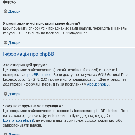
форуму.
Догори
Як мені знайти усі приєднані мною файли?
Щоб побачити список усіх приєднаних вами файлів, перейдіть в Панель
керування і натисніть на посилання "Вкладення".
Догори
Інформація про phpBB
Хто створив цей форум?
Це програмне забезпечення (в своїй незміненій формі) створене і
поширюється
phpBB Limited
. Воно доступне на умовах GNU General Public
Licence, версії 2 (GPL-2.0) і може вільно поширюватися. Для отримання
додаткової інформації перейдіть за посиланням
About phpBB
.
Догори
Чому на форумі немає функції X?
Це програмне забезпечення створене і ліцензоване phpBB Limited. Якщо
ви вважаєте, що якась функція повинна бути додана, відвідайте
Центр ідей phpBB
, де можна віддати свій голос за вже подані ідеї або
запропонувати власні.