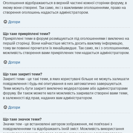
Оголошення відображаються в верхній частині кожної сторінки форуму, в
якому вони створені. Так само, як і з важливими оголошеннями, право на
створення оголошень надається адміністратором.
Догори
Що таке прикріплені теми?
Прикріплені теми в форумі розміщуються під оголошеннями і виключно на
першій сторінці. Вони найчастіше містять досить важливу інформацію,
тому ви повинні прочитати їх якнайшвидше. Так само, як і з оголошеннями,
можливість створення вами прикріплених тем надається адміністратором.
Догори
Що таке закриті теми?
Закриті теми - це такі теми, в яких користувачі більше не можуть залишати
повідомлення і будь-які опитування в них автоматично завершуються.
Теми можуть бути закриті виключно модераторами або адміністраторами
форуму. Ви також можете мати можливість закривати створені вами теми,
в залежності від прав, наданих вам адміністратором.
Догори
Що таке значок теми?
Значки тем - це встановлені автором зображення, які пов'язані з
повідомленнями та відображають їхній зміст. Можливість використання