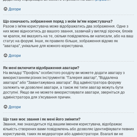
Догори
Що означають зображення поряд з моїм ім'ям користувача?
Разом з ім'ям користувача може відображатись два зображення. Одне з
них може відноситись до вашого звання, зазвичай у вигляді зірочок, блоків
чи крапок, які вказують на те, скільки повідомлень ви написали, або на ваш
статус на форумі. Інше, як правило більше, зображення відомо як
"аватара", унікальне для кожного користувача.
Догори
Як мені включити відображення аватари?
На вкладці "Профіль" особистого розділу ви можете додати аватару з
використанням різних інструментів: "Галерея аватар", "Віддалена
аватара" або "Завантажувана аватара". Від адміністратора форуму
залежить чи дозволені аватари, а також які типи аватар можуть бути
доступні. Якщо ви не можете використовувати аватари, зверніться до
адміністратора для з'ясування причин.
Догори
Що таке моє звання і як мені його змінити?
Звання, яке знаходиться під вашим іменем користувача, відображає
кількість створених вами повідомлень або дозволяє ідентифікувати певних
користувачів, таких як модератори або адміністратори. Взагалі ви не