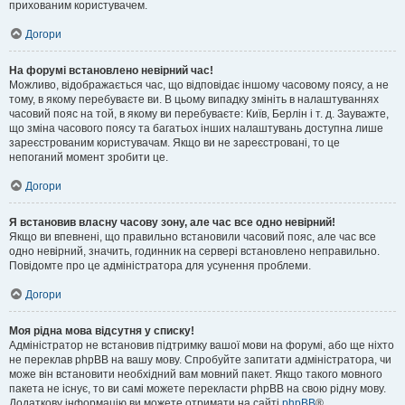
прихованим користувачем.
Догори
На форумі встановлено невірний час!
Можливо, відображається час, що відповідає іншому часовому поясу, а не
тому, в якому перебуваєте ви. В цьому випадку змініть в налаштуваннях
часовий пояс на той, в якому ви перебуваєте: Київ, Берлін і т. д. Зауважте,
що зміна часового поясу та багатьох інших налаштувань доступна лише
зареєстрованим користувачам. Якщо ви не зареєстровані, то це
непоганий момент зробити це.
Догори
Я встановив власну часову зону, але час все одно невірний!
Якщо ви впевнені, що правильно встановили часовий пояс, але час все
одно невірний, значить, годинник на сервері встановлено неправильно.
Повідомте про це адміністратора для усунення проблеми.
Догори
Моя рідна мова відсутня у списку!
Адміністратор не встановив підтримку вашої мови на форумі, або ще ніхто
не переклав phpBB на вашу мову. Спробуйте запитати адміністратора, чи
може він встановити необхідний вам мовний пакет. Якщо такого мовного
пакета не існує, то ви самі можете перекласти phpBB на свою рідну мову.
Додаткову інформацію ви можете отримати на сайті
phpBB
®.