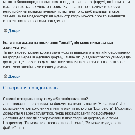
можете безпосередньо змінювати жодне звання на форумі, оскільки вони
встановлюються адміністратором. Будь ласка, не засмічуйте форум
непотрібними повідомленнями тільки для того, щоб підвищити своє
звання. За це модератори чи адміністратори можуть просто зменшити
кількість написаних вами повідомлень.
Догори
Коли я натискаю на посилання "email", від мене вимагається
залогуватись!
Тільки зареєстровані користувачі можуть відправляти email-повідомлення
на форумі через вбудовану форму, і лише якщо адміністратор увімкнув цю
функцію. Це зроблено для того, щоб запобігти зловживанню поштовою
системою анонімними користувачами.
Догори
Створення повідомлень
Як мені створити нову тему або повідомлення?
Для створення нової теми на форумі, натисніть кнопку "Нова тема". Для
розміщення повідомлення в темі клацніть по кнопці "Відповісти". Можливо,
доведеться зареєструватися, перш ніж відправити повідомлення.
Доступні для вас дії перераховані внизу сторінки форуму або теми.
Наприклад: "Ви можете створювати нові теми", "Ви можете додавати
файли" і т. п.