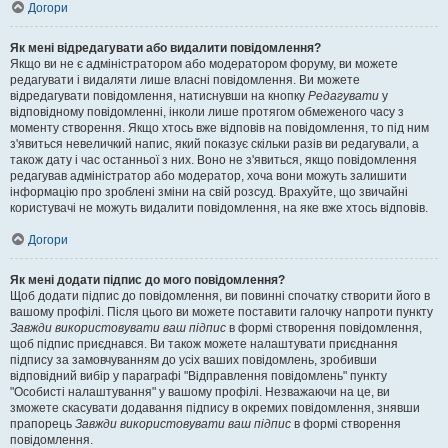
Догори
Як мені відредагувати або видалити повідомлення?
Якщо ви не є адміністратором або модератором форуму, ви можете
редагувати і видаляти лише власні повідомлення. Ви можете
відредагувати повідомлення, натиснувши на кнопку
Редагувати
у
відповідному повідомленні, інколи лише протягом обмеженого часу з
моменту створення. Якщо хтось вже відповів на повідомлення, то під ним
з'явиться невеличкий напис, який показує скільки разів ви редагували, а
також дату і час останньої з них. Воно не з'явиться, якщо повідомлення
редагував адміністратор або модератор, хоча вони можуть залишити
інформацію про зроблені зміни на свій розсуд. Врахуйте, що звичайні
користувачі не можуть видалити повідомлення, на яке вже хтось відповів.
Догори
Як мені додати підпис до мого повідомлення?
Щоб додати підпис до повідомлення, ви повинні спочатку створити його в
вашому профілі. Після цього ви можете поставити галочку напроти пункту
Завжди використовувати ваш підпис
в формі створення повідомлення,
щоб підпис приєднався. Ви також можете налаштувати приєднання
підпису за замовчуванням до усіх ваших повідомлень, зробивши
відповідний вибір у параграфі "Відправлення повідомлень" пункту
"Особисті налаштування" у вашому профілі. Незважаючи на це, ви
зможете скасувати додавання підпису в окремих повідомлення, знявши
прапорець
Завжди використовувати ваш підпис
в формі створення
повідомлення.