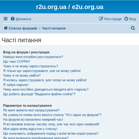
r2u.org.ua / e2u.org.ua
Допомога
Реєстрація
Вхід
П
Список форумів
Часті питання
о
Часті питання
ш
у
Вхід на форум і реєстрація
Навіщо мені потрібно реєструватися?
к
Що таке COPPA?
Чому я не можу зареєструватись?
Я тільки що зареєструвався, але не можу увійти!
Чому я не можу увійти?
Я колись зареєструвався, але тепер не можу увійти!
Я забув пароль!
Чому мені постійно доводиться вводити ім’я і пароль?
Що робить функція "Видалити файли cookie"?
Параметри та налаштування
Як мені змінити мої налаштування?
Як уникнути появи мого імені в списку "Хто зараз на форумі"?
На форумі встановлено невірний час!
Я встановив власну часову зону, але час все одно невірний!
Моя рідна мова відсутня у списку!
Що означають зображення поряд з моїм ім'ям користувача?
Як мені включити відображення аватари?