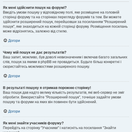
Як мені здійснити пошук на форумі?
Введіть умови пошуку у відповідному полі, яке розміщене на головній
сторінці форуму та на сторінках перегляду форумів та тем. Ви можете
здійснити розширений пошук, перейшовши за посиланням "Розширений
пошук", яке знаходиться на кожній сторінці форуму. Розміщення посилань
може відрізнятись, залежно від стилю.
Догори
Чому мій пошук не дає результатів?
Ваш запит, можливо, був доволі невизначеним і включав багато загальних
слів, пошук за якими в phpBB не провадиться. Будьте більш конкретні і
скористайтесь можливостями розширеного пошуку.
Догори
В результаті пошуку я отримав порожню сторінку!
Ваш пошук дав надто велику кількість результатів, які веб-сервер не зміг
обробити. Використайте "Розширений пошук", точніше задайте умови
пошуку та форуми на яких він повинен бути здійснений.
Догори
Як мені знайти учасників форуму?
Перейдіть на сторінку "Учасники" і натисніть на посилання "Знайти