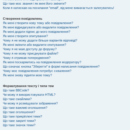
Що таке моє звання і як мені його змінити?
Коли я натискаю на посилання "email", від мене вимагається залогуватись!
Створення повідомлень
Як мені створити нову тему або повідомлення?
Як мені відредагувати або видалити повідомлення?
Як мені додати підпис до мого повідомлення?
Як мені створити опитування?
Чому я не можу додати більше варіантів відповіді?
Як мені змінити або видалити опитування?
Чому я не маю доступу до форуму?
Чому я не можу приєднувати файли?
Чому я отримав попередження?
Як мені поскаржитись на повідомлення модератору?
Що означає кнопка "Зберегти" в формі написання повідомлення?
Чому моє повідомлення потребує схвалення?
Як мені знову підняти мою тему?
Форматування тексту і типи тем
Що таке BBCode?
Чи можу я використовувати HTML?
Що таке смайлики?
Чи можу я розміщувати зображення?
Що таке важливі оголошення?
Що таке оголошення?
Що таке прикріплені теми?
Що таке закриті теми?
Що таке значок теми?