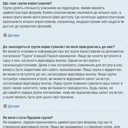
Що таке групи користувачів?
Групи ділять спільноту учасників на підрозділи, якими керують
адміністратори форуму. Кожен учасник може належати до кількох груп, а
кожна група може мати власні рівні доступу. Це полегшує адміністраторам
призначити кількох користувачів, наприклад, модераторами або надати їм
доступ до приватних форумів.
Догори
Де знаходяться групи користувачів і як мені приєднатись до них?
Ви можете отримати інформацію про всі групи користувачів за допомогою
посилання "Групи" в вашій Панелі керування. Якщо ви хочете вступити в
одну з них, натисніть відповідну кнопку. Однак не всі групи є
загальнодоступними. Деякі з них потребують схвалення для вступу в них,
можуть бути закритими або навіть прихованими. Якщо група є відкритою,
ви можете вступити до неї, натиснувши відповідну кнопку. Якщо група
потребує схвалення в групі, ви можете відправити запит на вступ,
натиснувши відповідну кнопку. Лідер групи повинен схвалити ваш запит в
групі і може запитати, чому ви бажаєте приєднатись. Будь ласка, не
діставайте лідера групи питаннями, чому він відхилив ваш запит на вступ,
у нього можуть бути для цього свої причини.
Догори
Як мені стати Лідером групи?
Як правило, лідерів призначають адміністратори форуму, під час їх
створення відповідної групи. Якщо ви зацікавлені у створенні групи, для