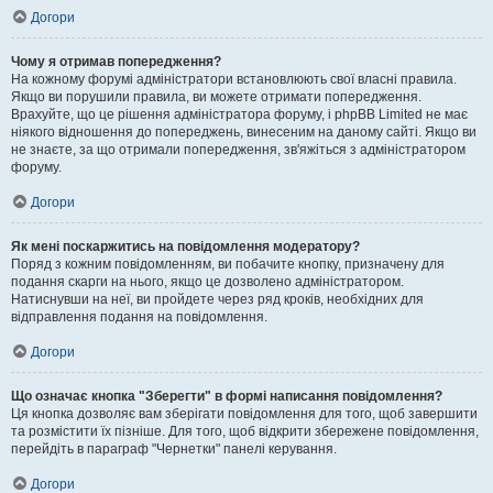
Догори
Чому я отримав попередження?
На кожному форумі адміністратори встановлюють свої власні правила.
Якщо ви порушили правила, ви можете отримати попередження.
Врахуйте, що це рішення адміністратора форуму, і phpBB Limited не має
ніякого відношення до попереджень, винесеним на даному сайті. Якщо ви
не знаєте, за що отримали попередження, зв'яжіться з адміністратором
форуму.
Догори
Як мені поскаржитись на повідомлення модератору?
Поряд з кожним повідомленням, ви побачите кнопку, призначену для
подання скарги на нього, якщо це дозволено адміністратором.
Натиснувши на неї, ви пройдете через ряд кроків, необхідних для
відправлення подання на повідомлення.
Догори
Що означає кнопка "Зберегти" в формі написання повідомлення?
Ця кнопка дозволяє вам зберігати повідомлення для того, щоб завершити
та розмістити їх пізніше. Для того, щоб відкрити збережене повідомлення,
перейдіть в параграф "Чернетки" панелі керування.
Догори