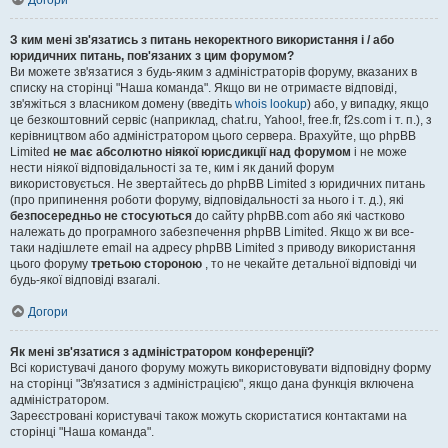
Догори
З ким мені зв'язатись з питань некоректного використання і / або
юридичних питань, пов'язаних з цим форумом?
Ви можете зв'язатися з будь-яким з адміністраторів форуму, вказаних в
списку на сторінці "Наша команда". Якщо ви не отримаєте відповіді,
зв'яжіться з власником домену (введіть
whois lookup
) або, у випадку, якщо
це безкоштовний сервіс (наприклад, chat.ru, Yahoo!, free.fr, f2s.com і т. п.), з
керівництвом або адміністратором цього сервера. Врахуйте, що phpBB
Limited
не має абсолютно ніякої юрисдикції над форумом
і не може
нести ніякої відповідальності за те, ким і як даний форум
використовується. Не звертайтесь до phpBB Limited з юридичних питань
(про припинення роботи форуму, відповідальності за нього і т. д.), які
безпосередньо не стосуються
до сайту phpBB.com або які частково
належать до програмного забезпечення phpBB Limited. Якщо ж ви все-
таки надішлете email на адресу phpBB Limited з приводу використання
цього форуму
третьою стороною
, то не чекайте детальної відповіді чи
будь-якої відповіді взагалі.
Догори
Як мені зв'язатися з адміністратором конференції?
Всі користувачі даного форуму можуть використовувати відповідну форму
на сторінці "Зв'язатися з адміністрацією", якщо дана функція включена
адміністратором.
Зареєстровані користувачі також можуть скористатися контактами на
сторінці "Наша команда".