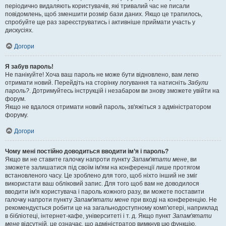
періодично видаляють користувачів, які тривалий час не писали
повідомлень, щоб зменшити розмір бази даних. Якщо це трапилось,
спробуйте ще раз зареєструватись і активніше приймати участь у
дискусіях.
Догори
Я забув пароль!
Не панікуйте! Хоча ваш пароль не може бути відновлено, вам легко
отримати новий. Перейдіть на сторінку логування та натисніть
Забули
пароль?
. Дотримуйтесь інструкцій і незабаром ви знову зможете увійти на
форум.
Якщо не вдалося отримати новий пароль, зв'яжіться з адміністратором
форуму.
Догори
Чому мені постійно доводиться вводити ім’я і пароль?
Якщо ви не ставите галочку напроти пункту
Запам'ятати мене
, ви
зможете залишатися під своїм ім'ям на конференції лише протягом
встановленого часу. Це зроблено для того, щоб ніхто інший не зміг
використати ваш обліковий запис. Для того щоб вам не доводилося
вводити ім'я користувача і пароль кожного разу, ви можете поставити
галочку напроти пункту
Запам'ятати мене
при вході на конференцію. Не
рекомендується робити це на загальнодоступному комп'ютері, наприклад
в бібліотеці, інтернет-кафе, університеті і т. д. Якщо пункт
Запам'ятати
мене
відсутній, це означає, що адміністратор вимкнув цю функцію.