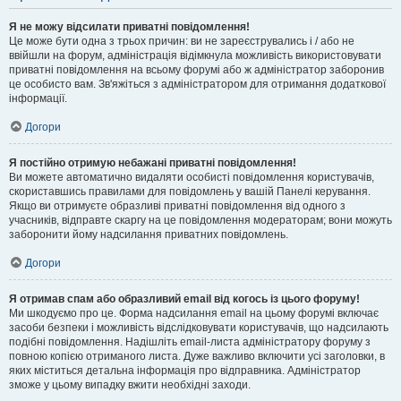
Я не можу відсилати приватні повідомлення!
Це може бути одна з трьох причин: ви не зареєструвались і / або не
ввійшли на форум, адміністрація відімкнула можливість використовувати
приватні повідомлення на всьому форумі або ж адміністратор заборонив
це особисто вам. Зв'яжіться з адміністратором для отримання додаткової
інформації.
Догори
Я постійно отримую небажані приватні повідомлення!
Ви можете автоматично видаляти особисті повідомлення користувачів,
скориставшись правилами для повідомлень у вашій Панелі керування.
Якщо ви отримуєте образливі приватні повідомлення від одного з
учасників, відправте скаргу на це повідомлення модераторам; вони можуть
заборонити йому надсилання приватних повідомлень.
Догори
Я отримав спам або образливий email від когось із цього форуму!
Ми шкодуємо про це. Форма надсилання email на цьому форумі включає
засоби безпеки і можливість відслідковувати користувачів, що надсилають
подібні повідомлення. Надішліть email-листа адміністратору форуму з
повною копією отриманого листа. Дуже важливо включити усі заголовки, в
яких міститься детальна інформація про відправника. Адміністратор
зможе у цьому випадку вжити необхідні заходи.