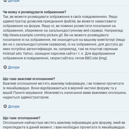
Догори
Чи можу я розміщувати зображення?
Так, ви можете розміщувати зображення в своїх повідомленнях. Якщо
адміністратор дозволив приєднання файлів, ви можете завантажити
зображення на форум. Якщо ні, ви повинні розмістити посилання на
зображення, збережене на загальнодоступному веб-сервері. Наприклад:
http://www.example.com/my-picture.gif. Ви не можете розміщувати
посилання ні на зображення, які знаходяться на вашому комп'ютері (якщо
він не є загальнодоступним сервером), ні на зображення, для доступу до
яких потрібна автентифікація, як, наприклад, такі як поштові скриньки
Hotmail або Yahoo, захищені паролем сайти і т. п. Для відображення
зображення в повідомленні, скористайтесь тегом BBCode [img].
Догори
Що таке важливі оголошення?
Важливі оголошення містять важливу інформацію, і ви повинні прочитати
їх якнайшвидше. Вони відображаються в верхній частині форуму та у
вашій Панелі керування. Можливість написання вами важливих оголошень
надається адміністратором.
Догори
Що таке оголошення?
Оголошення найчастіше містять важливу інформацію для форуму, який ви
переглядаєте в даний момент, і вам необхідно прочитати їх якнайшвидше.