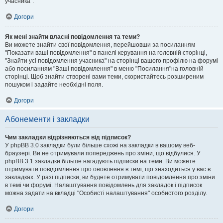
учасника".
Догори
Як мені знайти власні повідомлення та теми?
Ви можете знайти свої повідомлення, перейшовши за посиланням
"Показати ваші повідомлення" в панелі керування на головній сторінці,
"Знайти усі повідомлення учасника" на сторінці вашого профілю на форумі
або посиланням "Ваші повідомлення" в меню "Посилання"на головній
сторінці. Щоб знайти створені вами теми, скористайтесь розширеним
пошуком і задайте необхідні поля.
Догори
Абонементи і закладки
Чим закладки відрізняються від підписок?
У phpBB 3.0 закладки були більше схожі на закладки в вашому веб-
браузері. Ви не отримували попереджень про зміни, що відбулися. У
phpBB 3.1 закладки більше нагадують підписки на теми. Ви можете
отримувати повідомлення про оновлення в темі, що знаходиться у вас в
закладках. У разі підписки, ви будете отримувати повідомлення про зміни
в темі чи форумі. Налаштування повідомлень для закладок і підписок
можна задати на вкладці "Особисті налаштування" особистого розділу.
Догори