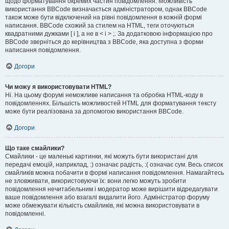
щодо форматування окремих частин повідомлення. Можливість
використання BBCode визначається адміністратором, однак BBCode
також може бути відключений на рівні повідомлення в кожній формі
написання. BBCode схожий за стилем на HTML, теги оточуються
квадратними дужками [ і ], а не в < і > ;. За додатковою інформацією про
BBCode зверніться до керівництва з BBCode, яка доступна з форми
написання повідомлення.
Догори
Чи можу я використовувати HTML?
Ні. На цьому форумі неможливе написання та обробка HTML-коду в
повідомленнях. Більшість можливостей HTML для форматування тексту
може бути реалізована за допомогою використання BBCode.
Догори
Що таке смайлики?
Смайлики - це маленькі картинки, які можуть бути використані для
передачі емоцій, наприклад, :) означає радість, :( означає сум. Весь список
смайликів можна побачити в формі написання повідомлення. Намагайтесь
не зловживати, використовуючи їх: вони легко можуть зробити
повідомлення нечитабельним і модератор може вирішити відредагувати
ваше повідомлення або взагалі видалити його. Адміністратор форуму
може обмежувати кількість смайликів, які можна використовувати в
повідомленні.