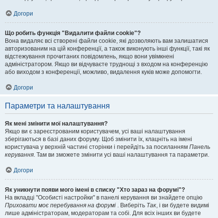
Догори
Що робить функція "Видалити файли cookie"?
Вона видаляє всі створені файли cookie, які дозволяють вам залишатися
авторизованим на цій конференції, а також виконують інші функції, такі як
відстежування прочитаних повідомлень, якщо вони увімкнені
адміністратором. Якщо ви відчуваєте труднощі з входом на конференцію
або виходом з конференції, можливо, видалення куків може допомогти.
Догори
Параметри та налаштування
Як мені змінити мої налаштування?
Якщо ви є зареєстрованим користувачем, усі ваші налаштування
зберігаються в базі даних форуму. Щоб змінити їх, клацніть на імені
користувача у верхній частині сторінки і перейдіть за посиланням
Панель
керування
. Там ви зможете змінити усі ваші налаштування та параметри.
Догори
Як уникнути появи мого імені в списку "Хто зараз на форумі"?
На вкладці "Особисті настройки" в панелі керування ви знайдете опцію
Приховати моє перебування на форумі
. Виберіть
Так
, і ви будете видимі
лише адміністраторам, модераторам та собі. Для всіх інших ви будете