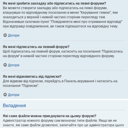
Як мені зробити закладку або підписатись на певні форуми?
Ви можете створити закладку або підписатись на певні форуми,
клацнувши по відповідному посиланню в меню "Керування темою", яке
знаходиться у верхній і нижній частині сторінки перегляду тем.
Відзначивши галочкою пункт "Повідомляти мені про отримання відповіді"
при відправці повідомлення, ви також підпишетеся на відповідну тему.
Догори
Як мені підписатись на певний форум?
Щоб підписатись на певний форум, натисніть на посилання "Підписатись
на форум" в нижній частині сторінки перегляду відповідного форуму.
Догори
Як мені відмовитись від підписки?
Для відмови від підписки, перейдіть в Панель керування і натисніть на
посилання "Підписки".
Догори
Вкладення
Які саме файли можна приєднувати на цьому форумі?
Адміністратор кожного форуму сам визначає типи файлів. Якщо ви не
знаєте, які саме файли дозволені, запитайте про це адміністратора цього