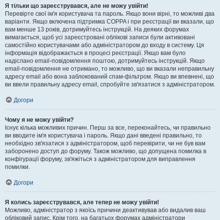
Я тільки що зареєструвався, але не можу увійти!
Перевірте свої ім'я користувача та пароль. Якщо вони вірні, то можливі два
варіанти. Якщо включена підтримка COPPA і при реєстрації ви вказали, що
вам менше 13 років, дотримуйтесь інструкцій. На деяких форумах
вимагається, щоб усі зареєстровані облікові записи були активовані
самостійно користувачами або адміністратором до входу в систему. Ця
інформація відображається в процесі реєстрації. Якщо вам було
надіслано email-повідомлення поштою, дотримуйтесь інструкцій. Якщо
email-повідомлення не отримано, то можливо, що ви вказали неправильну
адресу email або вона заблокований спам-фільтром. Якщо ви впевнені, що
ви ввели правильну адресу email, спробуйте зв'язатися з адміністратором.
Догори
Чому я не можу увійти?
Існує кілька можливих причин. Перш за все, переконайтесь, чи правильно
ви вводите ім'я користувача і пароль. Якщо дані введені правильно, то
необхідно зв'язатися з адміністратором, щоб перевірити, чи не був вам
заборонено доступ до форуму. Також можливо, що допущена помилка в
конфігурації форуму, зв'яжіться з адміністратором для виправлення
помилки.
Догори
Я колись зареєструвався, але тепер не можу увійти!
Можливо, адміністратор з якоїсь причини деактивував або видалив ваш
обліковий запис. Крім того, на багатьох форумах адміністратори