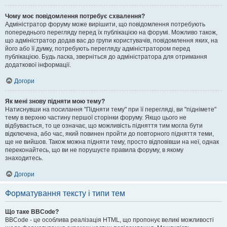
Чому моє повідомлення потребує схвалення?
Адміністратор форуму може вирішити, що повідомлення потребують
попереднього перегляду перед їх публікацією на форумі. Можливо також,
що адміністратор додав вас до групи користувачів, повідомлення яких, на
його або її думку, потребують перегляду адміністратором перед
публікацією. Будь ласка, зверніться до адміністратора для отримання
додаткової інформації.
Догори
Як мені знову підняти мою тему?
Натиснувши на посилання "Підняти тему" при її перегляді, ви "піднімете"
тему в верхню частину першої сторінки форуму. Якщо цього не
відбувається, то це означає, що можливість підняття тим могла бути
відключена, або час, який повинен пройти до повторного підняття теми,
ще не вийшов. Також можна підняти тему, просто відповівши на неї, однак
переконайтесь, що ви не порушуєте правила форуму, в якому
знаходитесь.
Догори
Форматування тексту і типи тем
Що таке BBCode?
BBCode - це особлива реалізація HTML, що пропонує великі можливості