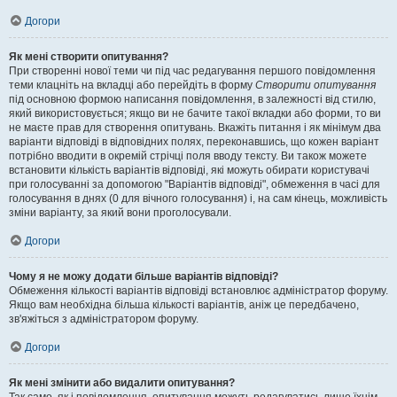
Догори
Як мені створити опитування?
При створенні нової теми чи під час редагування першого повідомлення
теми клацніть на вкладці або перейдіть в форму
Створити опитування
під основною формою написання повідомлення, в залежності від стилю,
який використовується; якщо ви не бачите такої вкладки або форми, то ви
не маєте прав для створення опитувань. Вкажіть питання і як мінімум два
варіанти відповіді в відповідних полях, переконавшись, що кожен варіант
потрібно вводити в окремій стрічці поля вводу тексту. Ви також можете
встановити кількість варіантів відповіді, які можуть обирати користувачі
при голосуванні за допомогою "Варіантів відповіді", обмеження в часі для
голосування в днях (0 для вічного голосування) і, на сам кінець, можливість
зміни варіанту, за який вони проголосували.
Догори
Чому я не можу додати більше варіантів відповіді?
Обмеження кількості варіантів відповіді встановлює адміністратор форуму.
Якщо вам необхідна більша кількості варіантів, аніж це передбачено,
зв'яжіться з адміністратором форуму.
Догори
Як мені змінити або видалити опитування?