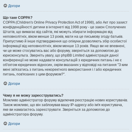
Догори
Що таке COPPA?
COPPA (Children's Online Privacy Protection Act of 1998), або Акт про захист
конфіденційності дитини в інтернеті від 1998 року - це закон Сполучених
Штатів, що вимагає від сайтів, які можуть збирати інформацію від
неповнолітніх, віком менше 13 років, мати на це письмову згоду батьків.
Припустимо й інше підтвердження що опікуни дозволяють збір особистої
інформації від неповнолітніх, віком менше 13 років. Якщо ви не впевнені,
чи це може стосуватись вас або форуму, зверніться за допомогою до
юрисконсульта. Зверніть увагу, що phpBB Limited адміністрація даної
конференції не може надавати консультацій з юридичних питань і не є
об'єктом юридичних відносин, окрім вказаних у відповіді на питання "З ким
мені зв'язатись з питань некоректного використання і / або юридичних
питань, пов'язаних з цим форумом?".
Догори
Чому я не можу зареєструватись?
Можливо адміністратор форуму відключив реєстрацію нових користувачів.
Також можливо, що він заблокував вашу IP-адресу або ім'я користувача,
яке ви намагаєтесь зареєструвати. Зверніться за допомогою до
адміністратора форуму.
Догори