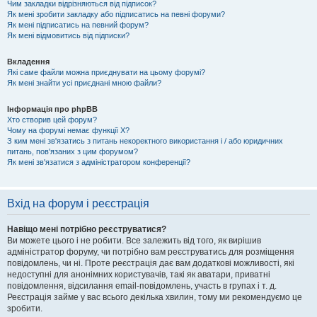
Чим закладки відрізняються від підписок?
Як мені зробити закладку або підписатись на певні форуми?
Як мені підписатись на певний форум?
Як мені відмовитись від підписки?
Вкладення
Які саме файли можна приєднувати на цьому форумі?
Як мені знайти усі приєднані мною файли?
Інформація про phpBB
Хто створив цей форум?
Чому на форумі немає функції X?
З ким мені зв'язатись з питань некоректного використання і / або юридичних
питань, пов'язаних з цим форумом?
Як мені зв'язатися з адміністратором конференції?
Вхід на форум і реєстрація
Навіщо мені потрібно реєструватися?
Ви можете цього і не робити. Все залежить від того, як вирішив
адміністратор форуму, чи потрібно вам реєструватись для розміщення
повідомлень, чи ні. Проте реєстрація дає вам додаткові можливості, які
недоступні для анонімних користувачів, такі як аватари, приватні
повідомлення, відсилання email-повідомлень, участь в групах і т. д.
Реєстрація займе у вас всього декілька хвилин, тому ми рекомендуємо це
зробити.