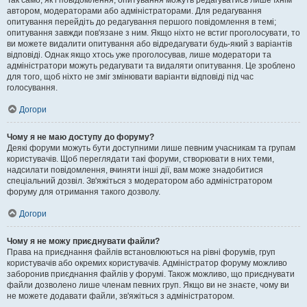
Так само, як і повідомлення, опитування можуть редагуватись лише їхнім
автором, модераторами або адміністраторами. Для редагування
опитування перейдіть до редагування першого повідомлення в темі;
опитування завжди пов'язане з ним. Якщо ніхто не встиг проголосувати, то
ви можете видалити опитування або відредагувати будь-який з варіантів
відповіді. Однак якщо хтось уже проголосував, лише модератори та
адміністратори можуть редагувати та видаляти опитування. Це зроблено
для того, щоб ніхто не зміг змінювати варіанти відповіді під час
голосування.
Догори
Чому я не маю доступу до форуму?
Деякі форуми можуть бути доступними лише певним учасникам та групам
користувачів. Щоб переглядати такі форуми, створювати в них теми,
надсилати повідомлення, вчиняти інші дії, вам може знадобитися
спеціальний дозвіл. Зв'яжіться з модератором або адміністратором
форуму для отримання такого дозволу.
Догори
Чому я не можу приєднувати файли?
Права на приєднання файлів встановлюються на рівні форумів, груп
користувачів або окремих користувачів. Адміністратор форуму можливо
заборонив приєднання файлів у форумі. Також можливо, що приєднувати
файли дозволено лише членам певних груп. Якщо ви не знаєте, чому ви
не можете додавати файли, зв'яжіться з адміністратором.