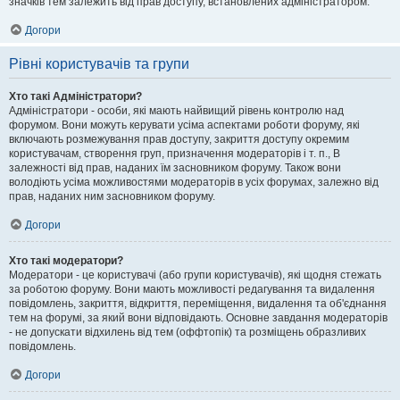
значків тем залежить від прав доступу, встановлених адміністратором.
Догори
Рівні користувачів та групи
Хто такі Адміністратори?
Адміністратори - особи, які мають найвищий рівень контролю над
форумом. Вони можуть керувати усіма аспектами роботи форуму, які
включають розмежування прав доступу, закриття доступу окремим
користувачам, створення груп, призначення модераторів і т. п., В
залежності від прав, наданих їм засновником форуму. Також вони
володіють усіма можливостями модераторів в усіх форумах, залежно від
прав, наданих ним засновником форуму.
Догори
Хто такі модератори?
Модератори - це користувачі (або групи користувачів), які щодня стежать
за роботою форуму. Вони мають можливості редагування та видалення
повідомлень, закриття, відкриття, переміщення, видалення та об'єднання
тем на форумі, за який вони відповідають. Основне завдання модераторів
- не допускати відхилень від тем (оффтопік) та розміщень образливих
повідомлень.
Догори