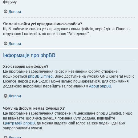
форуму.
Догори
Як мені знайти усі приєднані мною файли?
Щоб побачити список усіх приєднаних вами файлів, перейдіть в Панель
керування і натисніть на посилання "Вкладення".
Догори
Інформація про phpBB
Хто створив цей форум?
Це програмне забезпечення (в своїй незміненій формі) створене і
поширюється
phpBB Limited
. Воно доступне на умовах GNU General Public
Licence, версії 2 (GPL-2.0) і може вільно поширюватися. Для отримання
додаткової інформації перейдіть за посиланням
About phpBB
.
Догори
Чому на форумі немає функції X?
Це програмне забезпечення створене і ліцензоване phpBB Limited. Якщо
ви вважаєте, що якась функція повинна бути додана, відвідайте
Центр ідей phpBB
, де можна віддати свій голос за вже подані ідеї або
запропонувати власні.