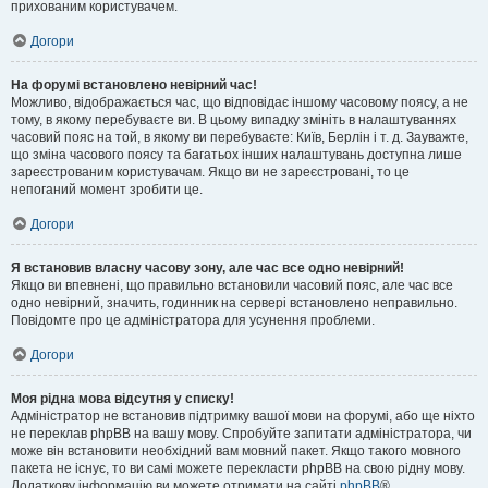
прихованим користувачем.
Догори
На форумі встановлено невірний час!
Можливо, відображається час, що відповідає іншому часовому поясу, а не
тому, в якому перебуваєте ви. В цьому випадку змініть в налаштуваннях
часовий пояс на той, в якому ви перебуваєте: Київ, Берлін і т. д. Зауважте,
що зміна часового поясу та багатьох інших налаштувань доступна лише
зареєстрованим користувачам. Якщо ви не зареєстровані, то це
непоганий момент зробити це.
Догори
Я встановив власну часову зону, але час все одно невірний!
Якщо ви впевнені, що правильно встановили часовий пояс, але час все
одно невірний, значить, годинник на сервері встановлено неправильно.
Повідомте про це адміністратора для усунення проблеми.
Догори
Моя рідна мова відсутня у списку!
Адміністратор не встановив підтримку вашої мови на форумі, або ще ніхто
не переклав phpBB на вашу мову. Спробуйте запитати адміністратора, чи
може він встановити необхідний вам мовний пакет. Якщо такого мовного
пакета не існує, то ви самі можете перекласти phpBB на свою рідну мову.
Додаткову інформацію ви можете отримати на сайті
phpBB
®.