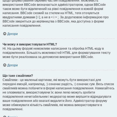
щодо форматування окремих частин повідомлення. Можливість
використання BBCode визначається адміністратором, однак BBCode
також може бути відключений на рівні повідомлення в кожній формі
написання. BBCode схожий за стилем на HTML, теги оточуються
квадратними дужками [ і ], а не в < і > ;. За додатковою інформацією про
BBCode зверніться до керівництва з BBCode, яка доступна з форми
написання повідомлення.
Догори
Чи можу я використовувати HTML?
Ні. На цьому форумі неможливе написання та обробка HTML-коду в
повідомленнях. Більшість можливостей HTML для форматування тексту
може бути реалізована за допомогою використання BBCode.
Догори
Що таке смайлики?
Смайлики - це маленькі картинки, які можуть бути використані для
передачі емоцій, наприклад, :) означає радість, :( означає сум. Весь список
смайликів можна побачити в формі написання повідомлення. Намагайтесь
не зловживати, використовуючи їх: вони легко можуть зробити
повідомлення нечитабельним і модератор може вирішити відредагувати
ваше повідомлення або взагалі видалити його. Адміністратор форуму
може обмежувати кількість смайликів, які можна використовувати в
повідомленні.