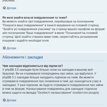
учасника".
Догори
Як мені знайти власні повідомлення та теми?
Ви можете знайти свої повідомлення, перейшовши за посиланням
"Показати ваші повідомлення" в панелі керування на головній сторінці,
"Знайти усі повідомлення учасника" на сторінці вашого профілю на форумі
або посиланням "Ваші повідомлення" в меню "Посилання"на головній
сторінці. Щоб знайти створені вами теми, скористайтесь розширеним
пошуком і задайте необхідні поля.
Догори
Абонементи і закладки
Чим закладки відрізняються від підписок?
У phpBB 3.0 закладки були більше схожі на закладки в вашому веб-
браузері. Ви не отримували попереджень про зміни, що відбулися. У
phpBB 3.1 закладки більше нагадують підписки на теми. Ви можете
отримувати повідомлення про оновлення в темі, що знаходиться у вас в
закладках. У разі підписки, ви будете отримувати повідомлення про зміни
в темі чи форумі. Налаштування повідомлень для закладок і підписок
можна задати на вкладці "Особисті налаштування" особистого розділу.
Догори