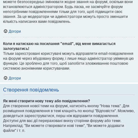
можете безпосередньо змінювати жодне звання на форумі, оскільки вони
встановлюються адміністратором. Будь ласка, не засмічуйте форум
непотрібними повідомленнями тільки для того, щоб підвищити своє
звання. За це модератори чи адміністратори можуть просто зменшити
кількість написаних вами повідомлень.
Догори
Коли я натискаю на посилання "email", від мене вимагається
залогуватись!
Тільки зареєстровані користувачі можуть відправляти email-повідомлення
на форумі через вбудовану форму, і лише якщо адміністратор увімкнув цю
функцію. Це зроблено для того, щоб запобігти зловживанню поштовою
системою анонімними користувачами.
Догори
Створення повідомлень
Як мені створити нову тему або повідомлення?
Для створення нової теми на форумі, натисніть кнопку "Нова тема". Для
розміщення повідомлення в темі клацніть по кнопці "Відповісти". Можливо,
доведеться зареєструватися, перш ніж відправити повідомлення.
Доступні для вас дії перераховані внизу сторінки форуму або теми.
Наприклад: "Ви можете створювати нові теми", "Ви можете додавати
файли" і т. п.