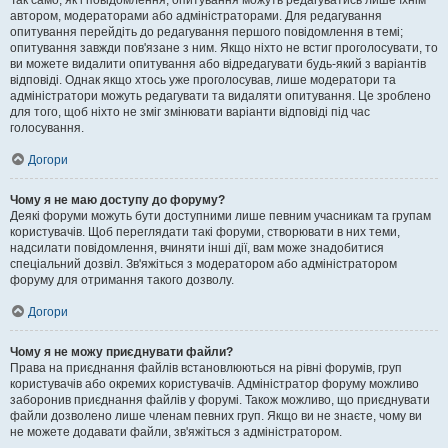
Так само, як і повідомлення, опитування можуть редагуватись лише їхнім
автором, модераторами або адміністраторами. Для редагування
опитування перейдіть до редагування першого повідомлення в темі;
опитування завжди пов'язане з ним. Якщо ніхто не встиг проголосувати, то
ви можете видалити опитування або відредагувати будь-який з варіантів
відповіді. Однак якщо хтось уже проголосував, лише модератори та
адміністратори можуть редагувати та видаляти опитування. Це зроблено
для того, щоб ніхто не зміг змінювати варіанти відповіді під час
голосування.
Догори
Чому я не маю доступу до форуму?
Деякі форуми можуть бути доступними лише певним учасникам та групам
користувачів. Щоб переглядати такі форуми, створювати в них теми,
надсилати повідомлення, вчиняти інші дії, вам може знадобитися
спеціальний дозвіл. Зв'яжіться з модератором або адміністратором
форуму для отримання такого дозволу.
Догори
Чому я не можу приєднувати файли?
Права на приєднання файлів встановлюються на рівні форумів, груп
користувачів або окремих користувачів. Адміністратор форуму можливо
заборонив приєднання файлів у форумі. Також можливо, що приєднувати
файли дозволено лише членам певних груп. Якщо ви не знаєте, чому ви
не можете додавати файли, зв'яжіться з адміністратором.