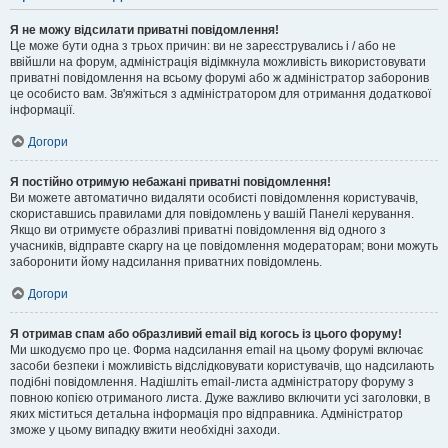
Я не можу відсилати приватні повідомлення!
Це може бути одна з трьох причин: ви не зареєструвались і / або не
ввійшли на форум, адміністрація відімкнула можливість використовувати
приватні повідомлення на всьому форумі або ж адміністратор заборонив
це особисто вам. Зв'яжіться з адміністратором для отримання додаткової
інформації.
Догори
Я постійно отримую небажані приватні повідомлення!
Ви можете автоматично видаляти особисті повідомлення користувачів,
скориставшись правилами для повідомлень у вашій Панелі керування.
Якщо ви отримуєте образливі приватні повідомлення від одного з
учасників, відправте скаргу на це повідомлення модераторам; вони можуть
заборонити йому надсилання приватних повідомлень.
Догори
Я отримав спам або образливий email від когось із цього форуму!
Ми шкодуємо про це. Форма надсилання email на цьому форумі включає
засоби безпеки і можливість відслідковувати користувачів, що надсилають
подібні повідомлення. Надішліть email-листа адміністратору форуму з
повною копією отриманого листа. Дуже важливо включити усі заголовки, в
яких міститься детальна інформація про відправника. Адміністратор
зможе у цьому випадку вжити необхідні заходи.