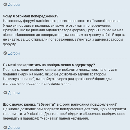
Догори
Чому я отримав попередження?
На кожному форумі адміністратори встановлюють свої власні правила.
Якщо ви порушили правила, ви можете отримати попередження.
Врахуйте, що це рішення адміністратора форуму, і phpBB Limited не має
ніякого відношення до попереджень, винесеним на даному сайті. Якщо ви
не знаєте, за що отримали попередження, зв'яжіться з адміністратором
форуму.
Догори
Як мені поскаржитись на повідомлення модератору?
Поряд з кожним повідомленням, ви побачите кнопку, призначену для
подання скарги на нього, якщо це дозволено адміністратором.
Натиснувши на неї, ви пройдете через ряд кроків, необхідних для
відправлення подання на повідомлення.
Догори
Що означає кнопка "Зберегти" в формі написання повідомлення?
Ця кнопка дозволяє вам зберігати повідомлення для того, щоб завершити
та розмістити їх пізніше. Для того, щоб відкрити збережене повідомлення,
перейдіть в параграф "Чернетки" панелі керування.
Догори