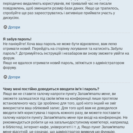
періодично видаляють користувачів, які тривалий час не писали
повідомлень, щоб зменшити розмір бази даних. Якщо це трапилось,
спробуйте ще раз зареєструватись і активніше приймати участь у
дискусіях.
Догори
Я забув пароль!
Не панікуйте! Хоча ваш пароль не може бути відновлено, вам легко
отримати новий. Перейдіть на сторінку логування та натисніть
Забули
пароль?
. Дотримуйтесь інструкцій і незабаром ви знову зможете увійти на
форум.
Якщо не вдалося отримати новий пароль, зв'яжіться з адміністратором
форуму.
Догори
Чому мені постійно доводиться вводити ім’я і пароль?
Якщо ви не ставите галочку напроти пункту
Запам'ятати мене
, ви
зможете залишатися під своїм ім'ям на конференції лише протягом
встановленого часу. Це зроблено для того, щоб ніхто інший не зміг
використати ваш обліковий запис. Для того щоб вам не доводилося
вводити ім'я користувача і пароль кожного разу, ви можете поставити
галочку напроти пункту
Запам'ятати мене
при вході на конференцію. Не
рекомендується робити це на загальнодоступному комп'ютері, наприклад
в бібліотеці, інтернет-кафе, університеті і т. д. Якщо пункт
Запам'ятати
мене
відсутній, це означає, що адміністратор вимкнув цю функцію.