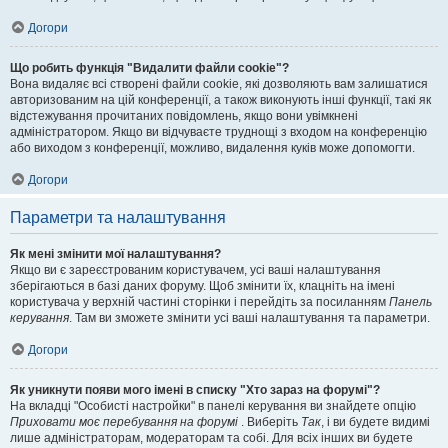
Догори
Що робить функція "Видалити файли cookie"?
Вона видаляє всі створені файли cookie, які дозволяють вам залишатися
авторизованим на цій конференції, а також виконують інші функції, такі як
відстежування прочитаних повідомлень, якщо вони увімкнені
адміністратором. Якщо ви відчуваєте труднощі з входом на конференцію
або виходом з конференції, можливо, видалення куків може допомогти.
Догори
Параметри та налаштування
Як мені змінити мої налаштування?
Якщо ви є зареєстрованим користувачем, усі ваші налаштування
зберігаються в базі даних форуму. Щоб змінити їх, клацніть на імені
користувача у верхній частині сторінки і перейдіть за посиланням
Панель
керування
. Там ви зможете змінити усі ваші налаштування та параметри.
Догори
Як уникнути появи мого імені в списку "Хто зараз на форумі"?
На вкладці "Особисті настройки" в панелі керування ви знайдете опцію
Приховати моє перебування на форумі
. Виберіть
Так
, і ви будете видимі
лише адміністраторам, модераторам та собі. Для всіх інших ви будете