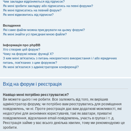
Чим закладки відрізняються від підписок?
Як мені зробити закладку або підписатись на певні форуми?
Як мені підписатись на певний форум?
Як мені відмовитись від підписки?
Вкладення
Які саме файли можна приєднувати на цьому форумі?
Як мені знайти усі приєднані мною файли?
Інформація про phpBB
Хто створив цей форум?
Чому на форумі немає функції X?
З ким мені зв'язатись з питань некоректного використання і / або юридичних
питань, пов'язаних з цим форумом?
Як мені зв'язатися з адміністратором конференції?
Вхід на форум і реєстрація
Навіщо мені потрібно реєструватися?
Ви можете цього і не робити. Все залежить від того, як вирішив
адміністратор форуму, чи потрібно вам реєструватись для розміщення
повідомлень, чи ні. Проте реєстрація дає вам додаткові можливості, які
недоступні для анонімних користувачів, такі як аватари, приватні
повідомлення, відсилання email-повідомлень, участь в групах і т. д.
Реєстрація займе у вас всього декілька хвилин, тому ми рекомендуємо це
зробити.