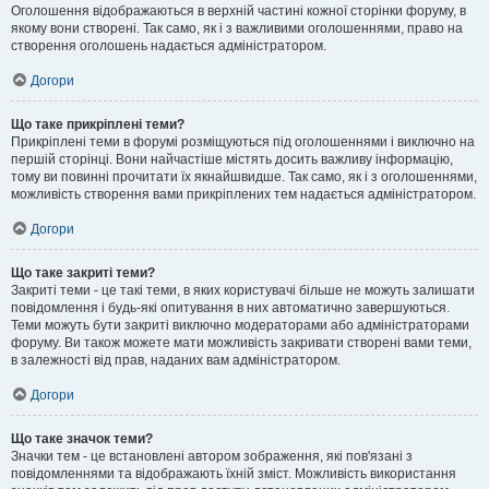
Оголошення відображаються в верхній частині кожної сторінки форуму, в
якому вони створені. Так само, як і з важливими оголошеннями, право на
створення оголошень надається адміністратором.
Догори
Що таке прикріплені теми?
Прикріплені теми в форумі розміщуються під оголошеннями і виключно на
першій сторінці. Вони найчастіше містять досить важливу інформацію,
тому ви повинні прочитати їх якнайшвидше. Так само, як і з оголошеннями,
можливість створення вами прикріплених тем надається адміністратором.
Догори
Що таке закриті теми?
Закриті теми - це такі теми, в яких користувачі більше не можуть залишати
повідомлення і будь-які опитування в них автоматично завершуються.
Теми можуть бути закриті виключно модераторами або адміністраторами
форуму. Ви також можете мати можливість закривати створені вами теми,
в залежності від прав, наданих вам адміністратором.
Догори
Що таке значок теми?
Значки тем - це встановлені автором зображення, які пов'язані з
повідомленнями та відображають їхній зміст. Можливість використання