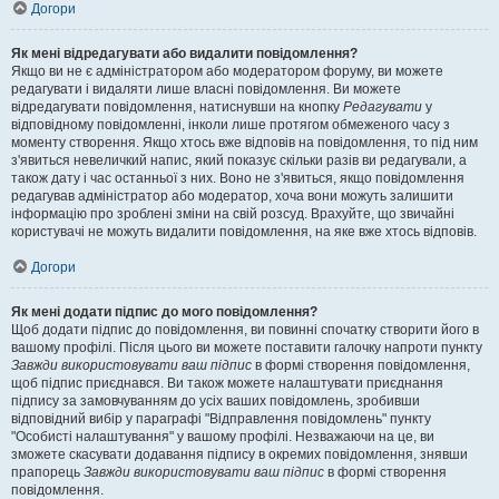
Догори
Як мені відредагувати або видалити повідомлення?
Якщо ви не є адміністратором або модератором форуму, ви можете
редагувати і видаляти лише власні повідомлення. Ви можете
відредагувати повідомлення, натиснувши на кнопку
Редагувати
у
відповідному повідомленні, інколи лише протягом обмеженого часу з
моменту створення. Якщо хтось вже відповів на повідомлення, то під ним
з'явиться невеличкий напис, який показує скільки разів ви редагували, а
також дату і час останньої з них. Воно не з'явиться, якщо повідомлення
редагував адміністратор або модератор, хоча вони можуть залишити
інформацію про зроблені зміни на свій розсуд. Врахуйте, що звичайні
користувачі не можуть видалити повідомлення, на яке вже хтось відповів.
Догори
Як мені додати підпис до мого повідомлення?
Щоб додати підпис до повідомлення, ви повинні спочатку створити його в
вашому профілі. Після цього ви можете поставити галочку напроти пункту
Завжди використовувати ваш підпис
в формі створення повідомлення,
щоб підпис приєднався. Ви також можете налаштувати приєднання
підпису за замовчуванням до усіх ваших повідомлень, зробивши
відповідний вибір у параграфі "Відправлення повідомлень" пункту
"Особисті налаштування" у вашому профілі. Незважаючи на це, ви
зможете скасувати додавання підпису в окремих повідомлення, знявши
прапорець
Завжди використовувати ваш підпис
в формі створення
повідомлення.