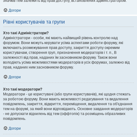
значків тем залежить від прав доступу, встановлених адміністратором.
Догори
Рівні користувачів та групи
Хто такі Адміністратори?
Адміністратори - особи, які мають найвищий рівень контролю над
форумом. Вони можуть керувати усіма аспектами роботи форуму, які
включають розмежування прав доступу, закриття доступу окремим
користувачам, створення груп, призначення модераторів і т. п., В
залежності від прав, наданих їм засновником форуму. Також вони
володіють усіма можливостями модераторів в усіх форумах, залежно від
прав, наданих ним засновником форуму.
Догори
Хто такі модератори?
Модератори - це користувачі (або групи користувачів), які щодня стежать
за роботою форуму. Вони мають можливості редагування та видалення
повідомлень, закриття, відкриття, переміщення, видалення та об'єднання
тем на форумі, за який вони відповідають. Основне завдання модераторів
- не допускати відхилень від тем (оффтопік) та розміщень образливих
повідомлень.
Догори