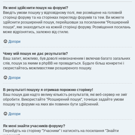
Як мені здійснити пошук на форумі?
Введіть умови пошуку у відповідному полі, яке розміщене на головній
сторінці форуму та на сторінках перегляду форумів та тем. Ви можете
здійснити розширений пошук, перейшовши за посиланням "Розширений
пошук", яке знаходиться на кожній сторінці форуму. Розміщення посилань
може відрізнятись, залежно від стилю.
Догори
Чому мій пошук не дає результатів?
Ваш запит, можливо, був доволі невизначеним і включав багато загальних
слів, пошук за якими в phpBB не провадиться. Будьте більш конкретні і
скористайтесь можливостями розширеного пошуку.
Догори
В результаті пошуку я отримав порожню сторінку!
Ваш пошук дав надто велику кількість результатів, які веб-сервер не зміг
обробити. Використайте "Розширений пошук", точніше задайте умови
пошуку та форуми на яких він повинен бути здійснений.
Догори
Як мені знайти учасників форуму?
Перейдіть на сторінку "Учасники" і натисніть на посилання "Знайти