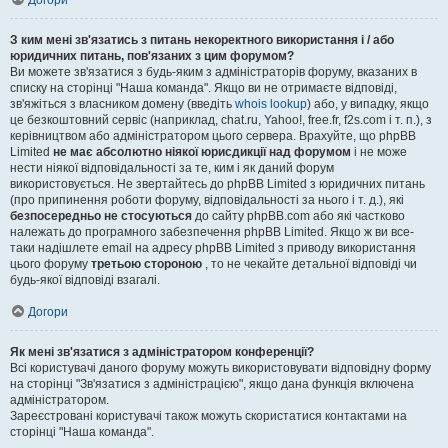
Догори
З ким мені зв'язатись з питань некоректного використання і / або
юридичних питань, пов'язаних з цим форумом?
Ви можете зв'язатися з будь-яким з адміністраторів форуму, вказаних в
списку на сторінці "Наша команда". Якщо ви не отримаєте відповіді,
зв'яжіться з власником домену (введіть
whois lookup
) або, у випадку, якщо
це безкоштовний сервіс (наприклад, chat.ru, Yahoo!, free.fr, f2s.com і т. п.), з
керівництвом або адміністратором цього сервера. Врахуйте, що phpBB
Limited
не має абсолютно ніякої юрисдикції над форумом
і не може
нести ніякої відповідальності за те, ким і як даний форум
використовується. Не звертайтесь до phpBB Limited з юридичних питань
(про припинення роботи форуму, відповідальності за нього і т. д.), які
безпосередньо не стосуються
до сайту phpBB.com або які частково
належать до програмного забезпечення phpBB Limited. Якщо ж ви все-
таки надішлете email на адресу phpBB Limited з приводу використання
цього форуму
третьою стороною
, то не чекайте детальної відповіді чи
будь-якої відповіді взагалі.
Догори
Як мені зв'язатися з адміністратором конференції?
Всі користувачі даного форуму можуть використовувати відповідну форму
на сторінці "Зв'язатися з адміністрацією", якщо дана функція включена
адміністратором.
Зареєстровані користувачі також можуть скористатися контактами на
сторінці "Наша команда".