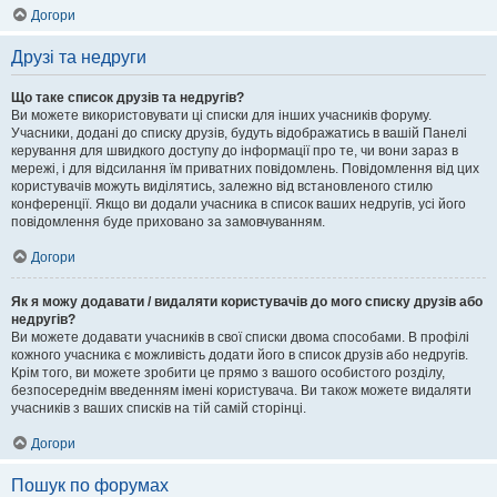
Догори
Друзі та недруги
Що таке список друзів та недругів?
Ви можете використовувати ці списки для інших учасників форуму.
Учасники, додані до списку друзів, будуть відображатись в вашій Панелі
керування для швидкого доступу до інформації про те, чи вони зараз в
мережі, і для відсилання їм приватних повідомлень. Повідомлення від цих
користувачів можуть виділятись, залежно від встановленого стилю
конференції. Якщо ви додали учасника в список ваших недругів, усі його
повідомлення буде приховано за замовчуванням.
Догори
Як я можу додавати / видаляти користувачів до мого списку друзів або
недругів?
Ви можете додавати учасників в свої списки двома способами. В профілі
кожного учасника є можливість додати його в список друзів або недругів.
Крім того, ви можете зробити це прямо з вашого особистого розділу,
безпосереднім введенням імені користувача. Ви також можете видаляти
учасників з ваших списків на тій самій сторінці.
Догори
Пошук по форумах