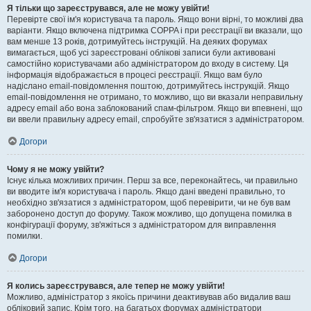
Я тільки що зареєструвався, але не можу увійти!
Перевірте свої ім'я користувача та пароль. Якщо вони вірні, то можливі два
варіанти. Якщо включена підтримка COPPA і при реєстрації ви вказали, що
вам менше 13 років, дотримуйтесь інструкцій. На деяких форумах
вимагається, щоб усі зареєстровані облікові записи були активовані
самостійно користувачами або адміністратором до входу в систему. Ця
інформація відображається в процесі реєстрації. Якщо вам було
надіслано email-повідомлення поштою, дотримуйтесь інструкцій. Якщо
email-повідомлення не отримано, то можливо, що ви вказали неправильну
адресу email або вона заблокований спам-фільтром. Якщо ви впевнені, що
ви ввели правильну адресу email, спробуйте зв'язатися з адміністратором.
Догори
Чому я не можу увійти?
Існує кілька можливих причин. Перш за все, переконайтесь, чи правильно
ви вводите ім'я користувача і пароль. Якщо дані введені правильно, то
необхідно зв'язатися з адміністратором, щоб перевірити, чи не був вам
заборонено доступ до форуму. Також можливо, що допущена помилка в
конфігурації форуму, зв'яжіться з адміністратором для виправлення
помилки.
Догори
Я колись зареєструвався, але тепер не можу увійти!
Можливо, адміністратор з якоїсь причини деактивував або видалив ваш
обліковий запис. Крім того, на багатьох форумах адміністратори