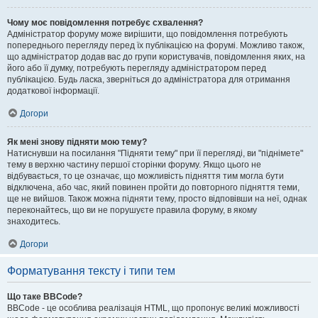
Чому моє повідомлення потребує схвалення?
Адміністратор форуму може вирішити, що повідомлення потребують
попереднього перегляду перед їх публікацією на форумі. Можливо також,
що адміністратор додав вас до групи користувачів, повідомлення яких, на
його або її думку, потребують перегляду адміністратором перед
публікацією. Будь ласка, зверніться до адміністратора для отримання
додаткової інформації.
Догори
Як мені знову підняти мою тему?
Натиснувши на посилання "Підняти тему" при її перегляді, ви "піднімете"
тему в верхню частину першої сторінки форуму. Якщо цього не
відбувається, то це означає, що можливість підняття тим могла бути
відключена, або час, який повинен пройти до повторного підняття теми,
ще не вийшов. Також можна підняти тему, просто відповівши на неї, однак
переконайтесь, що ви не порушуєте правила форуму, в якому
знаходитесь.
Догори
Форматування тексту і типи тем
Що таке BBCode?
BBCode - це особлива реалізація HTML, що пропонує великі можливості