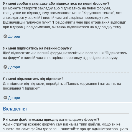
Як мені зробити закладку або підписатись на певні форуми?
Ви можете створити закладку або підписатись на певні форуми,
клацнувши по відповідному посиланню в меню "Керування темою", яке
знаходиться у верхній і нижній частині сторінки перегляду тем.
Відзначивши галочкою пункт "Повідомляти мені про отримання відповіді"
при відправці повідомлення, ви також підпишетеся на відповідну тему.
Догори
Як мені підписатись на певний форум?
Щоб підписатись на певний форум, натисніть на посилання "Підписатись
на форум" в нижній частині сторінки перегляду відповідного форуму.
Догори
Як мені відмовитись від підписки?
Для відмови від підписки, перейдіть в Панель керування і натисніть на
посилання "Підписки".
Догори
Вкладення
Які саме файли можна приєднувати на цьому форумі?
Адміністратор кожного форуму сам визначає типи файлів. Якщо ви не
знаєте, які саме файли дозволені, запитайте про це адміністратора цього