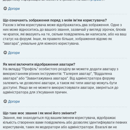
Догори
Що означають зображення поряд з моїм ім'ям користувача?
Разом з ім'ям користувача може відображатись два зображення. Одне з
них може відноситись до вашого звання, зазвичай у вигляді зірочок, блоків
чи крапок, які вказують на те, скільки повідомлень ви написали, або на ваш
статус на форумі. Інше, як правило більше, зображення відомо як
"аватара", унікальне для кожного користувача.
Догори
Як мені включити відображення аватари?
На вкладці "Профіль" особистого розділу ви можете додати аватару з
використанням різних інструментів: "Галерея аватар", "Віддалена
аватара" або "Завантажувана аватара". Від адміністратора форуму
залежить чи дозволені аватари, а також які типи аватар можуть бути
доступні. Якщо ви не можете використовувати аватари, зверніться до
адміністратора для з'ясування причин.
Догори
Що таке моє звання і як мені його змінити?
Звання, яке знаходиться під вашим іменем користувача, відображає
кількість створених вами повідомлень або дозволяє ідентифікувати певних
користувачів, таких як модератори або адміністратори. Взагалі ви не