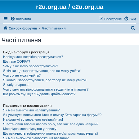
r2u.org.ua / e2u.org.ua
Допомога
Реєстрація
Вхід
П
Список форумів
Часті питання
о
Часті питання
ш
у
Вхід на форум і реєстрація
Навіщо мені потрібно реєструватися?
к
Що таке COPPA?
Чому я не можу зареєструватись?
Я тільки що зареєструвався, але не можу увійти!
Чому я не можу увійти?
Я колись зареєструвався, але тепер не можу увійти!
Я забув пароль!
Чому мені постійно доводиться вводити ім’я і пароль?
Що робить функція "Видалити файли cookie"?
Параметри та налаштування
Як мені змінити мої налаштування?
Як уникнути появи мого імені в списку "Хто зараз на форумі"?
На форумі встановлено невірний час!
Я встановив власну часову зону, але час все одно невірний!
Моя рідна мова відсутня у списку!
Що означають зображення поряд з моїм ім'ям користувача?
Як мені включити відображення аватари?