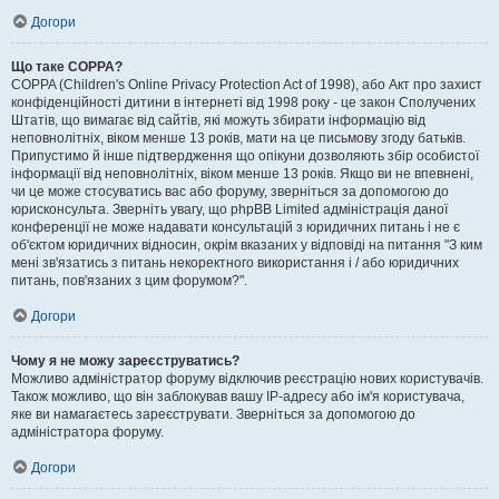
Догори
Що таке COPPA?
COPPA (Children's Online Privacy Protection Act of 1998), або Акт про захист
конфіденційності дитини в інтернеті від 1998 року - це закон Сполучених
Штатів, що вимагає від сайтів, які можуть збирати інформацію від
неповнолітніх, віком менше 13 років, мати на це письмову згоду батьків.
Припустимо й інше підтвердження що опікуни дозволяють збір особистої
інформації від неповнолітніх, віком менше 13 років. Якщо ви не впевнені,
чи це може стосуватись вас або форуму, зверніться за допомогою до
юрисконсульта. Зверніть увагу, що phpBB Limited адміністрація даної
конференції не може надавати консультацій з юридичних питань і не є
об'єктом юридичних відносин, окрім вказаних у відповіді на питання "З ким
мені зв'язатись з питань некоректного використання і / або юридичних
питань, пов'язаних з цим форумом?".
Догори
Чому я не можу зареєструватись?
Можливо адміністратор форуму відключив реєстрацію нових користувачів.
Також можливо, що він заблокував вашу IP-адресу або ім'я користувача,
яке ви намагаєтесь зареєструвати. Зверніться за допомогою до
адміністратора форуму.
Догори