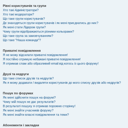
Рівні користувачів та групи
Хто такі Адміністратори?
Хто такі модератори?
Що таке групи користувачів?
Де знаходяться групи користувачів і як мені приєднатись до них?
Як мені стати Лідером групи?
Чому групи відображаються різними кольорами?
Що таке група за замовчуванням?
Що таке "Наша команда"?
Приватні повідомлення
Я не можу відсилати приватні повідомлення!
Я постійно отримую небажані приватні повідомлення!
Я отримав спам або образливий email від когось із цього форуму!
Друзі та недруги
Що таке список друзів та недругів?
Як я можу додавати / видаляти користувачів до мого списку друзів або недругів?
Пошук по форумах
Як мені здійснити пошук на форумі?
Чому мій пошук не дає результатів?
В результаті пошуку я отримав порожню сторінку!
Як мені знайти учасників форуму?
Як мені знайти власні повідомлення та теми?
Абонементи і закладки