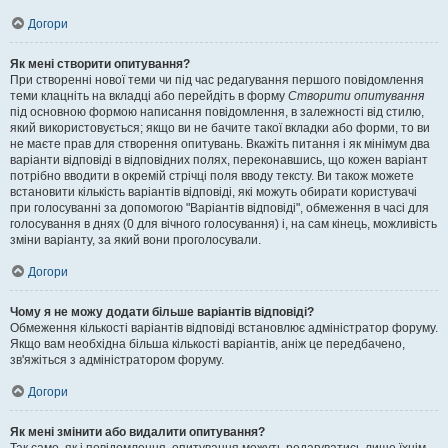
Догори
Як мені створити опитування?
При створенні нової теми чи під час редагування першого повідомлення
теми клацніть на вкладці або перейдіть в форму
Створити опитування
під основною формою написання повідомлення, в залежності від стилю,
який використовується; якщо ви не бачите такої вкладки або форми, то ви
не маєте прав для створення опитувань. Вкажіть питання і як мінімум два
варіанти відповіді в відповідних полях, переконавшись, що кожен варіант
потрібно вводити в окремій стрічці поля вводу тексту. Ви також можете
встановити кількість варіантів відповіді, які можуть обирати користувачі
при голосуванні за допомогою "Варіантів відповіді", обмеження в часі для
голосування в днях (0 для вічного голосування) і, на сам кінець, можливість
зміни варіанту, за який вони проголосували.
Догори
Чому я не можу додати більше варіантів відповіді?
Обмеження кількості варіантів відповіді встановлює адміністратор форуму.
Якщо вам необхідна більша кількості варіантів, аніж це передбачено,
зв'яжіться з адміністратором форуму.
Догори
Як мені змінити або видалити опитування?