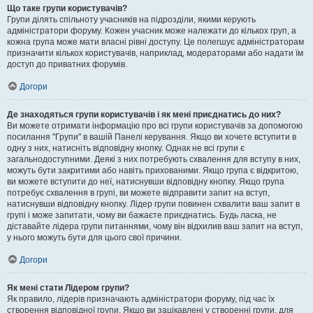
Що таке групи користувачів?
Групи ділять спільноту учасників на підрозділи, якими керують
адміністратори форуму. Кожен учасник може належати до кількох груп, а
кожна група може мати власні рівні доступу. Це полегшує адміністраторам
призначити кількох користувачів, наприклад, модераторами або надати їм
доступ до приватних форумів.
Догори
Де знаходяться групи користувачів і як мені приєднатись до них?
Ви можете отримати інформацію про всі групи користувачів за допомогою
посилання "Групи" в вашій Панелі керування. Якщо ви хочете вступити в
одну з них, натисніть відповідну кнопку. Однак не всі групи є
загальнодоступними. Деякі з них потребують схвалення для вступу в них,
можуть бути закритими або навіть прихованими. Якщо група є відкритою,
ви можете вступити до неї, натиснувши відповідну кнопку. Якщо група
потребує схвалення в групі, ви можете відправити запит на вступ,
натиснувши відповідну кнопку. Лідер групи повинен схвалити ваш запит в
групі і може запитати, чому ви бажаєте приєднатись. Будь ласка, не
діставайте лідера групи питаннями, чому він відхилив ваш запит на вступ,
у нього можуть бути для цього свої причини.
Догори
Як мені стати Лідером групи?
Як правило, лідерів призначають адміністратори форуму, під час їх
створення відповідної групи. Якщо ви зацікавлені у створенні групи, для