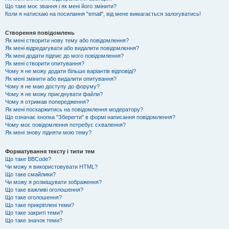
Що таке моє звання і як мені його змінити?
Коли я натискаю на посилання "email", від мене вимагається залогуватись!
Створення повідомлень
Як мені створити нову тему або повідомлення?
Як мені відредагувати або видалити повідомлення?
Як мені додати підпис до мого повідомлення?
Як мені створити опитування?
Чому я не можу додати більше варіантів відповіді?
Як мені змінити або видалити опитування?
Чому я не маю доступу до форуму?
Чому я не можу приєднувати файли?
Чому я отримав попередження?
Як мені поскаржитись на повідомлення модератору?
Що означає кнопка "Зберегти" в формі написання повідомлення?
Чому моє повідомлення потребує схвалення?
Як мені знову підняти мою тему?
Форматування тексту і типи тем
Що таке BBCode?
Чи можу я використовувати HTML?
Що таке смайлики?
Чи можу я розміщувати зображення?
Що таке важливі оголошення?
Що таке оголошення?
Що таке прикріплені теми?
Що таке закриті теми?
Що таке значок теми?