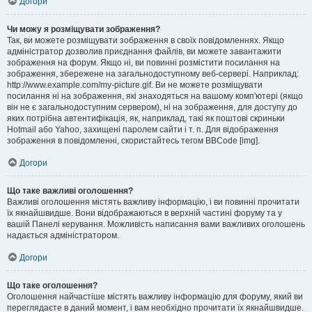
Догори
Чи можу я розміщувати зображення?
Так, ви можете розміщувати зображення в своїх повідомленнях. Якщо
адміністратор дозволив приєднання файлів, ви можете завантажити
зображення на форум. Якщо ні, ви повинні розмістити посилання на
зображення, збережене на загальнодоступному веб-сервері. Наприклад:
http://www.example.com/my-picture.gif. Ви не можете розміщувати
посилання ні на зображення, які знаходяться на вашому комп'ютері (якщо
він не є загальнодоступним сервером), ні на зображення, для доступу до
яких потрібна автентифікація, як, наприклад, такі як поштові скриньки
Hotmail або Yahoo, захищені паролем сайти і т. п. Для відображення
зображення в повідомленні, скористайтесь тегом BBCode [img].
Догори
Що таке важливі оголошення?
Важливі оголошення містять важливу інформацію, і ви повинні прочитати
їх якнайшвидше. Вони відображаються в верхній частині форуму та у
вашій Панелі керування. Можливість написання вами важливих оголошень
надається адміністратором.
Догори
Що таке оголошення?
Оголошення найчастіше містять важливу інформацію для форуму, який ви
переглядаєте в даний момент, і вам необхідно прочитати їх якнайшвидше.