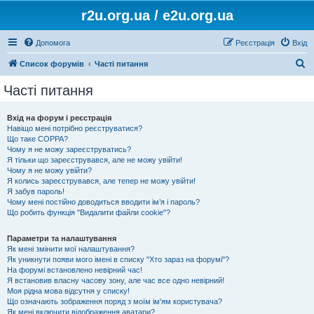
r2u.org.ua / e2u.org.ua
Допомога
Реєстрація
Вхід
П
Список форумів
Часті питання
о
Часті питання
ш
у
Вхід на форум і реєстрація
Навіщо мені потрібно реєструватися?
к
Що таке COPPA?
Чому я не можу зареєструватись?
Я тільки що зареєструвався, але не можу увійти!
Чому я не можу увійти?
Я колись зареєструвався, але тепер не можу увійти!
Я забув пароль!
Чому мені постійно доводиться вводити ім’я і пароль?
Що робить функція "Видалити файли cookie"?
Параметри та налаштування
Як мені змінити мої налаштування?
Як уникнути появи мого імені в списку "Хто зараз на форумі"?
На форумі встановлено невірний час!
Я встановив власну часову зону, але час все одно невірний!
Моя рідна мова відсутня у списку!
Що означають зображення поряд з моїм ім'ям користувача?
Як мені включити відображення аватари?