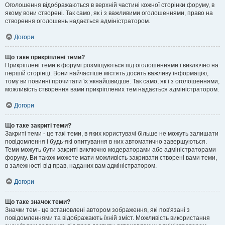
Оголошення відображаються в верхній частині кожної сторінки форуму, в
якому вони створені. Так само, як і з важливими оголошеннями, право на
створення оголошень надається адміністратором.
Догори
Що таке прикріплені теми?
Прикріплені теми в форумі розміщуються під оголошеннями і виключно на
першій сторінці. Вони найчастіше містять досить важливу інформацію,
тому ви повинні прочитати їх якнайшвидше. Так само, як і з оголошеннями,
можливість створення вами прикріплених тем надається адміністратором.
Догори
Що таке закриті теми?
Закриті теми - це такі теми, в яких користувачі більше не можуть залишати
повідомлення і будь-які опитування в них автоматично завершуються.
Теми можуть бути закриті виключно модераторами або адміністраторами
форуму. Ви також можете мати можливість закривати створені вами теми,
в залежності від прав, наданих вам адміністратором.
Догори
Що таке значок теми?
Значки тем - це встановлені автором зображення, які пов'язані з
повідомленнями та відображають їхній зміст. Можливість використання