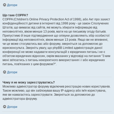
Догори
Що таке COPPA?
COPPA (Children's Online Privacy Protection Act of 1998), або Акт про захист
конфіденційності дитини в інтернеті від 1998 року - це закон Сполучених
Штатів, що вимагає від сайтів, які можуть збирати інформацію від
неповнолітніх, віком менше 13 років, мати на це письмову згоду батьків.
Припустимо й інше підтвердження що опікуни дозволяють збір особистої
інформації від неповнолітніх, віком менше 13 років. Якщо ви не впевнені,
чи це може стосуватись вас або форуму, зверніться за допомогою до
юрисконсульта. Зверніть увагу, що phpBB Limited адміністрація даної
конференції не може надавати консультацій з юридичних питань і не є
об'єктом юридичних відносин, окрім вказаних у відповіді на питання "З ким
мені зв'язатись з питань некоректного використання і / або юридичних
питань, пов'язаних з цим форумом?".
Догори
Чому я не можу зареєструватись?
Можливо адміністратор форуму відключив реєстрацію нових користувачів.
Також можливо, що він заблокував вашу IP-адресу або ім'я користувача,
яке ви намагаєтесь зареєструвати. Зверніться за допомогою до
адміністратора форуму.
Догори