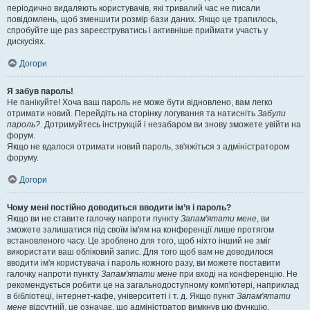
періодично видаляють користувачів, які тривалий час не писали
повідомлень, щоб зменшити розмір бази даних. Якщо це трапилось,
спробуйте ще раз зареєструватись і активніше приймати участь у
дискусіях.
Догори
Я забув пароль!
Не панікуйте! Хоча ваш пароль не може бути відновлено, вам легко
отримати новий. Перейдіть на сторінку логування та натисніть
Забули
пароль?
. Дотримуйтесь інструкцій і незабаром ви знову зможете увійти на
форум.
Якщо не вдалося отримати новий пароль, зв'яжіться з адміністратором
форуму.
Догори
Чому мені постійно доводиться вводити ім’я і пароль?
Якщо ви не ставите галочку напроти пункту
Запам'ятати мене
, ви
зможете залишатися під своїм ім'ям на конференції лише протягом
встановленого часу. Це зроблено для того, щоб ніхто інший не зміг
використати ваш обліковий запис. Для того щоб вам не доводилося
вводити ім'я користувача і пароль кожного разу, ви можете поставити
галочку напроти пункту
Запам'ятати мене
при вході на конференцію. Не
рекомендується робити це на загальнодоступному комп'ютері, наприклад
в бібліотеці, інтернет-кафе, університеті і т. д. Якщо пункт
Запам'ятати
мене
відсутній, це означає, що адміністратор вимкнув цю функцію.