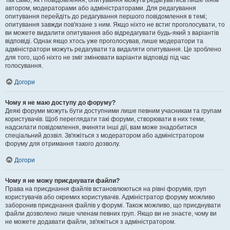
Так само, як і повідомлення, опитування можуть редагуватись лише їхнім
автором, модераторами або адміністраторами. Для редагування
опитування перейдіть до редагування першого повідомлення в темі;
опитування завжди пов'язане з ним. Якщо ніхто не встиг проголосувати, то
ви можете видалити опитування або відредагувати будь-який з варіантів
відповіді. Однак якщо хтось уже проголосував, лише модератори та
адміністратори можуть редагувати та видаляти опитування. Це зроблено
для того, щоб ніхто не зміг змінювати варіанти відповіді під час
голосування.
Догори
Чому я не маю доступу до форуму?
Деякі форуми можуть бути доступними лише певним учасникам та групам
користувачів. Щоб переглядати такі форуми, створювати в них теми,
надсилати повідомлення, вчиняти інші дії, вам може знадобитися
спеціальний дозвіл. Зв'яжіться з модератором або адміністратором
форуму для отримання такого дозволу.
Догори
Чому я не можу приєднувати файли?
Права на приєднання файлів встановлюються на рівні форумів, груп
користувачів або окремих користувачів. Адміністратор форуму можливо
заборонив приєднання файлів у форумі. Також можливо, що приєднувати
файли дозволено лише членам певних груп. Якщо ви не знаєте, чому ви
не можете додавати файли, зв'яжіться з адміністратором.