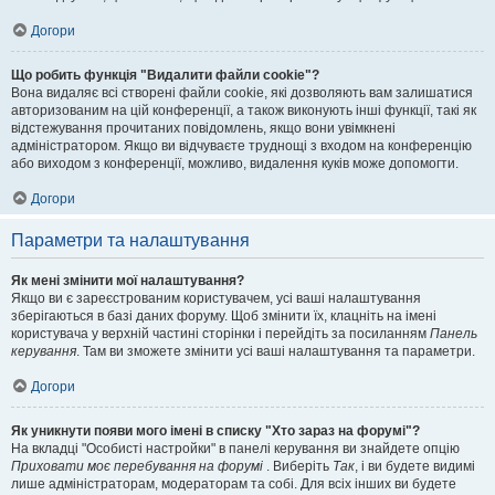
Догори
Що робить функція "Видалити файли cookie"?
Вона видаляє всі створені файли cookie, які дозволяють вам залишатися
авторизованим на цій конференції, а також виконують інші функції, такі як
відстежування прочитаних повідомлень, якщо вони увімкнені
адміністратором. Якщо ви відчуваєте труднощі з входом на конференцію
або виходом з конференції, можливо, видалення куків може допомогти.
Догори
Параметри та налаштування
Як мені змінити мої налаштування?
Якщо ви є зареєстрованим користувачем, усі ваші налаштування
зберігаються в базі даних форуму. Щоб змінити їх, клацніть на імені
користувача у верхній частині сторінки і перейдіть за посиланням
Панель
керування
. Там ви зможете змінити усі ваші налаштування та параметри.
Догори
Як уникнути появи мого імені в списку "Хто зараз на форумі"?
На вкладці "Особисті настройки" в панелі керування ви знайдете опцію
Приховати моє перебування на форумі
. Виберіть
Так
, і ви будете видимі
лише адміністраторам, модераторам та собі. Для всіх інших ви будете