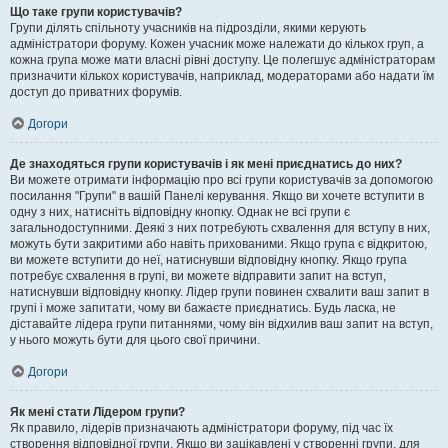
Що таке групи користувачів?
Групи ділять спільноту учасників на підрозділи, якими керують
адміністратори форуму. Кожен учасник може належати до кількох груп, а
кожна група може мати власні рівні доступу. Це полегшує адміністраторам
призначити кількох користувачів, наприклад, модераторами або надати їм
доступ до приватних форумів.
Догори
Де знаходяться групи користувачів і як мені приєднатись до них?
Ви можете отримати інформацію про всі групи користувачів за допомогою
посилання "Групи" в вашій Панелі керування. Якщо ви хочете вступити в
одну з них, натисніть відповідну кнопку. Однак не всі групи є
загальнодоступними. Деякі з них потребують схвалення для вступу в них,
можуть бути закритими або навіть прихованими. Якщо група є відкритою,
ви можете вступити до неї, натиснувши відповідну кнопку. Якщо група
потребує схвалення в групі, ви можете відправити запит на вступ,
натиснувши відповідну кнопку. Лідер групи повинен схвалити ваш запит в
групі і може запитати, чому ви бажаєте приєднатись. Будь ласка, не
діставайте лідера групи питаннями, чому він відхилив ваш запит на вступ,
у нього можуть бути для цього свої причини.
Догори
Як мені стати Лідером групи?
Як правило, лідерів призначають адміністратори форуму, під час їх
створення відповідної групи. Якщо ви зацікавлені у створенні групи, для