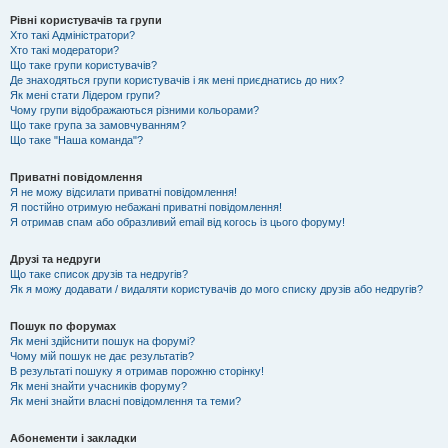
Рівні користувачів та групи
Хто такі Адміністратори?
Хто такі модератори?
Що таке групи користувачів?
Де знаходяться групи користувачів і як мені приєднатись до них?
Як мені стати Лідером групи?
Чому групи відображаються різними кольорами?
Що таке група за замовчуванням?
Що таке "Наша команда"?
Приватні повідомлення
Я не можу відсилати приватні повідомлення!
Я постійно отримую небажані приватні повідомлення!
Я отримав спам або образливий email від когось із цього форуму!
Друзі та недруги
Що таке список друзів та недругів?
Як я можу додавати / видаляти користувачів до мого списку друзів або недругів?
Пошук по форумах
Як мені здійснити пошук на форумі?
Чому мій пошук не дає результатів?
В результаті пошуку я отримав порожню сторінку!
Як мені знайти учасників форуму?
Як мені знайти власні повідомлення та теми?
Абонементи і закладки