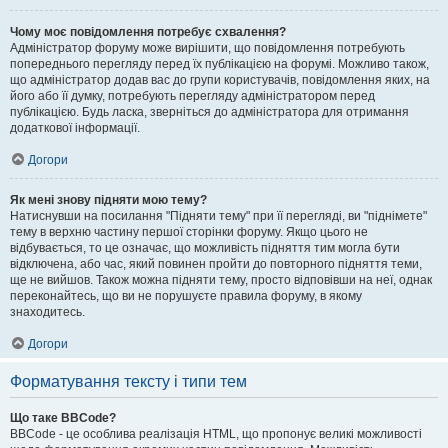
Чому моє повідомлення потребує схвалення?
Адміністратор форуму може вирішити, що повідомлення потребують
попереднього перегляду перед їх публікацією на форумі. Можливо також,
що адміністратор додав вас до групи користувачів, повідомлення яких, на
його або її думку, потребують перегляду адміністратором перед
публікацією. Будь ласка, зверніться до адміністратора для отримання
додаткової інформації.
Догори
Як мені знову підняти мою тему?
Натиснувши на посилання "Підняти тему" при її перегляді, ви "піднімете"
тему в верхню частину першої сторінки форуму. Якщо цього не
відбувається, то це означає, що можливість підняття тим могла бути
відключена, або час, який повинен пройти до повторного підняття теми,
ще не вийшов. Також можна підняти тему, просто відповівши на неї, однак
переконайтесь, що ви не порушуєте правила форуму, в якому
знаходитесь.
Догори
Форматування тексту і типи тем
Що таке BBCode?
BBCode - це особлива реалізація HTML, що пропонує великі можливості