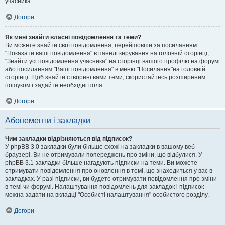
учасника".
Догори
Як мені знайти власні повідомлення та теми?
Ви можете знайти свої повідомлення, перейшовши за посиланням
"Показати ваші повідомлення" в панелі керування на головній сторінці,
"Знайти усі повідомлення учасника" на сторінці вашого профілю на форумі
або посиланням "Ваші повідомлення" в меню "Посилання"на головній
сторінці. Щоб знайти створені вами теми, скористайтесь розширеним
пошуком і задайте необхідні поля.
Догори
Абонементи і закладки
Чим закладки відрізняються від підписок?
У phpBB 3.0 закладки були більше схожі на закладки в вашому веб-
браузері. Ви не отримували попереджень про зміни, що відбулися. У
phpBB 3.1 закладки більше нагадують підписки на теми. Ви можете
отримувати повідомлення про оновлення в темі, що знаходиться у вас в
закладках. У разі підписки, ви будете отримувати повідомлення про зміни
в темі чи форумі. Налаштування повідомлень для закладок і підписок
можна задати на вкладці "Особисті налаштування" особистого розділу.
Догори