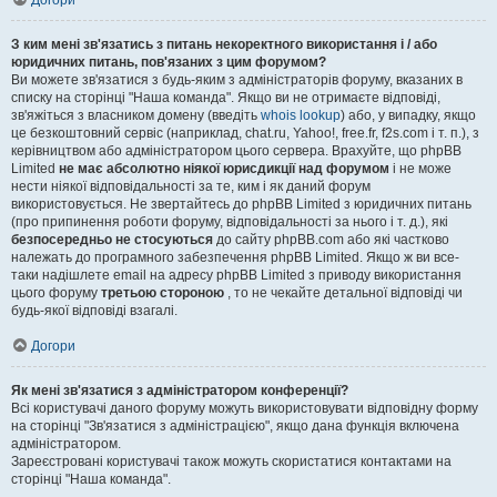
Догори
З ким мені зв'язатись з питань некоректного використання і / або
юридичних питань, пов'язаних з цим форумом?
Ви можете зв'язатися з будь-яким з адміністраторів форуму, вказаних в
списку на сторінці "Наша команда". Якщо ви не отримаєте відповіді,
зв'яжіться з власником домену (введіть
whois lookup
) або, у випадку, якщо
це безкоштовний сервіс (наприклад, chat.ru, Yahoo!, free.fr, f2s.com і т. п.), з
керівництвом або адміністратором цього сервера. Врахуйте, що phpBB
Limited
не має абсолютно ніякої юрисдикції над форумом
і не може
нести ніякої відповідальності за те, ким і як даний форум
використовується. Не звертайтесь до phpBB Limited з юридичних питань
(про припинення роботи форуму, відповідальності за нього і т. д.), які
безпосередньо не стосуються
до сайту phpBB.com або які частково
належать до програмного забезпечення phpBB Limited. Якщо ж ви все-
таки надішлете email на адресу phpBB Limited з приводу використання
цього форуму
третьою стороною
, то не чекайте детальної відповіді чи
будь-якої відповіді взагалі.
Догори
Як мені зв'язатися з адміністратором конференції?
Всі користувачі даного форуму можуть використовувати відповідну форму
на сторінці "Зв'язатися з адміністрацією", якщо дана функція включена
адміністратором.
Зареєстровані користувачі також можуть скористатися контактами на
сторінці "Наша команда".