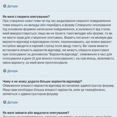
Догори
Як мені створити опитування?
При створенні нової теми чи під час редагування першого повідомлення
теми клацніть на вкладці або перейдіть в форму
Створити опитування
під основною формою написання повідомлення, в залежності від стилю,
який використовується; якщо ви не бачите такої вкладки або форми, то ви
не маєте прав для створення опитувань. Вкажіть питання і як мінімум два
варіанти відповіді в відповідних полях, переконавшись, що кожен варіант
потрібно вводити в окремій стрічці поля вводу тексту. Ви також можете
встановити кількість варіантів відповіді, які можуть обирати користувачі
при голосуванні за допомогою "Варіантів відповіді", обмеження в часі для
голосування в днях (0 для вічного голосування) і, на сам кінець, можливість
зміни варіанту, за який вони проголосували.
Догори
Чому я не можу додати більше варіантів відповіді?
Обмеження кількості варіантів відповіді встановлює адміністратор форуму.
Якщо вам необхідна більша кількості варіантів, аніж це передбачено,
зв'яжіться з адміністратором форуму.
Догори
Як мені змінити або видалити опитування?