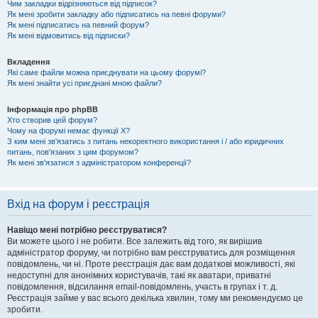
Чим закладки відрізняються від підписок?
Як мені зробити закладку або підписатись на певні форуми?
Як мені підписатись на певний форум?
Як мені відмовитись від підписки?
Вкладення
Які саме файли можна приєднувати на цьому форумі?
Як мені знайти усі приєднані мною файли?
Інформація про phpBB
Хто створив цей форум?
Чому на форумі немає функції X?
З ким мені зв'язатись з питань некоректного використання і / або юридичних
питань, пов'язаних з цим форумом?
Як мені зв'язатися з адміністратором конференції?
Вхід на форум і реєстрація
Навіщо мені потрібно реєструватися?
Ви можете цього і не робити. Все залежить від того, як вирішив
адміністратор форуму, чи потрібно вам реєструватись для розміщення
повідомлень, чи ні. Проте реєстрація дає вам додаткові можливості, які
недоступні для анонімних користувачів, такі як аватари, приватні
повідомлення, відсилання email-повідомлень, участь в групах і т. д.
Реєстрація займе у вас всього декілька хвилин, тому ми рекомендуємо це
зробити.