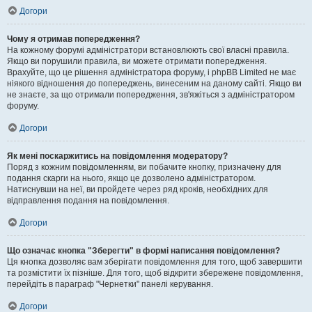
Догори
Чому я отримав попередження?
На кожному форумі адміністратори встановлюють свої власні правила.
Якщо ви порушили правила, ви можете отримати попередження.
Врахуйте, що це рішення адміністратора форуму, і phpBB Limited не має
ніякого відношення до попереджень, винесеним на даному сайті. Якщо ви
не знаєте, за що отримали попередження, зв'яжіться з адміністратором
форуму.
Догори
Як мені поскаржитись на повідомлення модератору?
Поряд з кожним повідомленням, ви побачите кнопку, призначену для
подання скарги на нього, якщо це дозволено адміністратором.
Натиснувши на неї, ви пройдете через ряд кроків, необхідних для
відправлення подання на повідомлення.
Догори
Що означає кнопка "Зберегти" в формі написання повідомлення?
Ця кнопка дозволяє вам зберігати повідомлення для того, щоб завершити
та розмістити їх пізніше. Для того, щоб відкрити збережене повідомлення,
перейдіть в параграф "Чернетки" панелі керування.
Догори