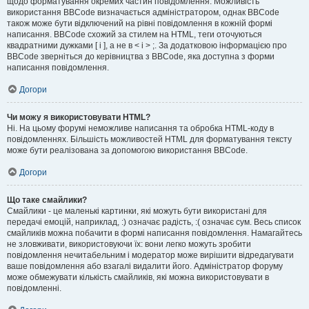
щодо форматування окремих частин повідомлення. Можливість
використання BBCode визначається адміністратором, однак BBCode
також може бути відключений на рівні повідомлення в кожній формі
написання. BBCode схожий за стилем на HTML, теги оточуються
квадратними дужками [ і ], а не в < і > ;. За додатковою інформацією про
BBCode зверніться до керівництва з BBCode, яка доступна з форми
написання повідомлення.
Догори
Чи можу я використовувати HTML?
Ні. На цьому форумі неможливе написання та обробка HTML-коду в
повідомленнях. Більшість можливостей HTML для форматування тексту
може бути реалізована за допомогою використання BBCode.
Догори
Що таке смайлики?
Смайлики - це маленькі картинки, які можуть бути використані для
передачі емоцій, наприклад, :) означає радість, :( означає сум. Весь список
смайликів можна побачити в формі написання повідомлення. Намагайтесь
не зловживати, використовуючи їх: вони легко можуть зробити
повідомлення нечитабельним і модератор може вирішити відредагувати
ваше повідомлення або взагалі видалити його. Адміністратор форуму
може обмежувати кількість смайликів, які можна використовувати в
повідомленні.