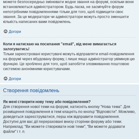
можете безпосередньо змінювати жодне звання на форумі, оскільки вони
встановлюються адміністратором. Будь ласка, не засмічуйте форум
непотрібними повідомленнями тільки для того, щоб підвищити своє
звання. За це модератори чи адміністратори можуть просто зменшити
кількість написаних вами повідомлень.
Догори
Коли я натискаю на посилання "email", від мене вимагається
залогуватись!
Тільки зареєстровані користувачі можуть відправляти email-повідомлення
на форумі через вбудовану форму, і лише якщо адміністратор увімкнув цю
функцію. Це зроблено для того, щоб запобігти зловживанню поштовою
системою анонімними користувачами.
Догори
Створення повідомлень
Як мені створити нову тему або повідомлення?
Для створення нової теми на форумі, натисніть кнопку "Нова тема". Для
розміщення повідомлення в темі клацніть по кнопці "Відповісти". Можливо,
доведеться зареєструватися, перш ніж відправити повідомлення.
Доступні для вас дії перераховані внизу сторінки форуму або теми.
Наприклад: "Ви можете створювати нові теми", "Ви можете додавати
файли" і т. п.