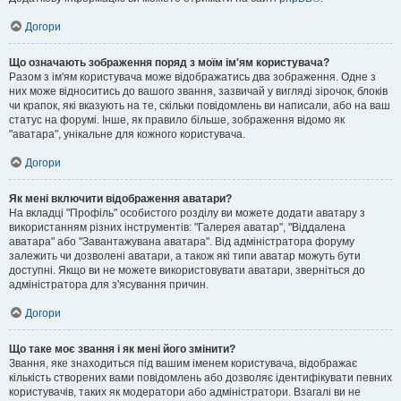
Догори
Що означають зображення поряд з моїм ім'ям користувача?
Разом з ім'ям користувача може відображатись два зображення. Одне з
них може відноситись до вашого звання, зазвичай у вигляді зірочок, блоків
чи крапок, які вказують на те, скільки повідомлень ви написали, або на ваш
статус на форумі. Інше, як правило більше, зображення відомо як
"аватара", унікальне для кожного користувача.
Догори
Як мені включити відображення аватари?
На вкладці "Профіль" особистого розділу ви можете додати аватару з
використанням різних інструментів: "Галерея аватар", "Віддалена
аватара" або "Завантажувана аватара". Від адміністратора форуму
залежить чи дозволені аватари, а також які типи аватар можуть бути
доступні. Якщо ви не можете використовувати аватари, зверніться до
адміністратора для з'ясування причин.
Догори
Що таке моє звання і як мені його змінити?
Звання, яке знаходиться під вашим іменем користувача, відображає
кількість створених вами повідомлень або дозволяє ідентифікувати певних
користувачів, таких як модератори або адміністратори. Взагалі ви не