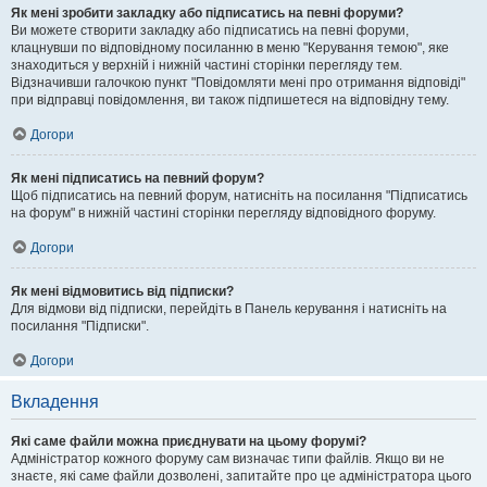
Як мені зробити закладку або підписатись на певні форуми?
Ви можете створити закладку або підписатись на певні форуми,
клацнувши по відповідному посиланню в меню "Керування темою", яке
знаходиться у верхній і нижній частині сторінки перегляду тем.
Відзначивши галочкою пункт "Повідомляти мені про отримання відповіді"
при відправці повідомлення, ви також підпишетеся на відповідну тему.
Догори
Як мені підписатись на певний форум?
Щоб підписатись на певний форум, натисніть на посилання "Підписатись
на форум" в нижній частині сторінки перегляду відповідного форуму.
Догори
Як мені відмовитись від підписки?
Для відмови від підписки, перейдіть в Панель керування і натисніть на
посилання "Підписки".
Догори
Вкладення
Які саме файли можна приєднувати на цьому форумі?
Адміністратор кожного форуму сам визначає типи файлів. Якщо ви не
знаєте, які саме файли дозволені, запитайте про це адміністратора цього