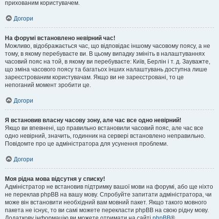
прихованим користувачем.
Догори
На форумі встановлено невірний час!
Можливо, відображається час, що відповідає іншому часовому поясу, а не
тому, в якому перебуваєте ви. В цьому випадку змініть в налаштуваннях
часовий пояс на той, в якому ви перебуваєте: Київ, Берлін і т. д. Зауважте,
що зміна часового поясу та багатьох інших налаштувань доступна лише
зареєстрованим користувачам. Якщо ви не зареєстровані, то це
непоганий момент зробити це.
Догори
Я встановив власну часову зону, але час все одно невірний!
Якщо ви впевнені, що правильно встановили часовий пояс, але час все
одно невірний, значить, годинник на сервері встановлено неправильно.
Повідомте про це адміністратора для усунення проблеми.
Догори
Моя рідна мова відсутня у списку!
Адміністратор не встановив підтримку вашої мови на форумі, або ще ніхто
не переклав phpBB на вашу мову. Спробуйте запитати адміністратора, чи
може він встановити необхідний вам мовний пакет. Якщо такого мовного
пакета не існує, то ви самі можете перекласти phpBB на свою рідну мову.
Додаткову інформацію ви можете отримати на сайті
phpBB
®.