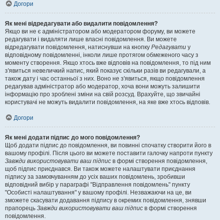
Догори
Як мені відредагувати або видалити повідомлення?
Якщо ви не є адміністратором або модератором форуму, ви можете
редагувати і видаляти лише власні повідомлення. Ви можете
відредагувати повідомлення, натиснувши на кнопку
Редагувати
у
відповідному повідомленні, інколи лише протягом обмеженого часу з
моменту створення. Якщо хтось вже відповів на повідомлення, то під ним
з'явиться невеличкий напис, який показує скільки разів ви редагували, а
також дату і час останньої з них. Воно не з'явиться, якщо повідомлення
редагував адміністратор або модератор, хоча вони можуть залишити
інформацію про зроблені зміни на свій розсуд. Врахуйте, що звичайні
користувачі не можуть видалити повідомлення, на яке вже хтось відповів.
Догори
Як мені додати підпис до мого повідомлення?
Щоб додати підпис до повідомлення, ви повинні спочатку створити його в
вашому профілі. Після цього ви можете поставити галочку напроти пункту
Завжди використовувати ваш підпис
в формі створення повідомлення,
щоб підпис приєднався. Ви також можете налаштувати приєднання
підпису за замовчуванням до усіх ваших повідомлень, зробивши
відповідний вибір у параграфі "Відправлення повідомлень" пункту
"Особисті налаштування" у вашому профілі. Незважаючи на це, ви
зможете скасувати додавання підпису в окремих повідомлення, знявши
прапорець
Завжди використовувати ваш підпис
в формі створення
повідомлення.