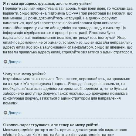
Я тільки що зареєструвався, але не можу увійти!
Перевірте свої ім'я користувача та пароль. Якщо вони вірні, то можливі два
варіанти. Якщо включена підтримка COPPA і при реєстрації ви вказали, що
вам менше 13 років, дотримуйтесь інструкцій. На деяких форумах
вимагається, щоб усі зареєстровані облікові записи були активовані
самостійно користувачами або адміністратором до входу в систему. Ця
інформація відображається в процесі реєстрації. Якщо вам було
надіслано email-повідомлення поштою, дотримуйтесь інструкцій. Якщо
email-повідомлення не отримано, то можливо, що ви вказали неправильну
адресу email або вона заблокований спам-фільтром. Якщо ви впевнені, що
ви ввели правильну адресу email, спробуйте зв'язатися з адміністратором.
Догори
Чому я не можу увійти?
Існує кілька можливих причин. Перш за все, переконайтесь, чи правильно
ви вводите ім'я користувача і пароль. Якщо дані введені правильно, то
необхідно зв'язатися з адміністратором, щоб перевірити, чи не був вам
заборонено доступ до форуму. Також можливо, що допущена помилка в
конфігурації форуму, зв'яжіться з адміністратором для виправлення
помилки.
Догори
Я колись зареєструвався, але тепер не можу увійти!
Можливо, адміністратор з якоїсь причини деактивував або видалив ваш
обліковий запис. Крім того, на багатьох форумах адміністратори