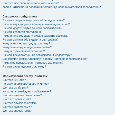
Що таке моє звання і як мені його змінити?
Коли я натискаю на посилання "email", від мене вимагається залогуватись!
Створення повідомлень
Як мені створити нову тему або повідомлення?
Як мені відредагувати або видалити повідомлення?
Як мені додати підпис до мого повідомлення?
Як мені створити опитування?
Чому я не можу додати більше варіантів відповіді?
Як мені змінити або видалити опитування?
Чому я не маю доступу до форуму?
Чому я не можу приєднувати файли?
Чому я отримав попередження?
Як мені поскаржитись на повідомлення модератору?
Що означає кнопка "Зберегти" в формі написання повідомлення?
Чому моє повідомлення потребує схвалення?
Як мені знову підняти мою тему?
Форматування тексту і типи тем
Що таке BBCode?
Чи можу я використовувати HTML?
Що таке смайлики?
Чи можу я розміщувати зображення?
Що таке важливі оголошення?
Що таке оголошення?
Що таке прикріплені теми?
Що таке закриті теми?
Що таке значок теми?