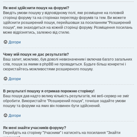
Як мені здійснити пошук на форумі?
Введіть умови пошуку у відповідному полі, яке розміщене на головній
сторінці форуму та на сторінках перегляду форумів та тем. Ви можете
здійснити розширений пошук, перейшовши за посиланням "Розширений
пошук", яке знаходиться на кожній сторінці форуму. Розміщення посилань
може відрізнятись, залежно від стилю.
Догори
Чому мій пошук не дає результатів?
Ваш запит, можливо, був доволі невизначеним і включав багато загальних
слів, пошук за якими в phpBB не провадиться. Будьте більш конкретні і
скористайтесь можливостями розширеного пошуку.
Догори
В результаті пошуку я отримав порожню сторінку!
Ваш пошук дав надто велику кількість результатів, які веб-сервер не зміг
обробити. Використайте "Розширений пошук", точніше задайте умови
пошуку та форуми на яких він повинен бути здійснений.
Догори
Як мені знайти учасників форуму?
Перейдіть на сторінку "Учасники" і натисніть на посилання "Знайти