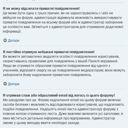
Я не можу відсилати приватні повідомлення!
Це може бути одна з трьох причин: ви не зареєструвались і / або не
ввійшли на форум, адміністрація відімкнула можливість використовувати
приватні повідомлення на всьому форумі або ж адміністратор заборонив
це особисто вам. Зв'яжіться з адміністратором для отримання додаткової
інформації.
Догори
Я постійно отримую небажані приватні повідомлення!
Ви можете автоматично видаляти особисті повідомлення користувачів,
скориставшись правилами для повідомлень у вашій Панелі керування.
Якщо ви отримуєте образливі приватні повідомлення від одного з
учасників, відправте скаргу на це повідомлення модераторам; вони можуть
заборонити йому надсилання приватних повідомлень.
Догори
Я отримав спам або образливий email від когось із цього форуму!
Ми шкодуємо про це. Форма надсилання email на цьому форумі включає
засоби безпеки і можливість відслідковувати користувачів, що надсилають
подібні повідомлення. Надішліть email-листа адміністратору форуму з
повною копією отриманого листа. Дуже важливо включити усі заголовки, в
яких міститься детальна інформація про відправника. Адміністратор
зможе у цьому випадку вжити необхідні заходи.