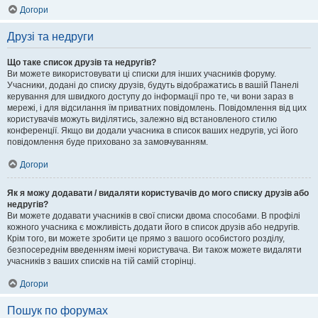
Догори
Друзі та недруги
Що таке список друзів та недругів?
Ви можете використовувати ці списки для інших учасників форуму.
Учасники, додані до списку друзів, будуть відображатись в вашій Панелі
керування для швидкого доступу до інформації про те, чи вони зараз в
мережі, і для відсилання їм приватних повідомлень. Повідомлення від цих
користувачів можуть виділятись, залежно від встановленого стилю
конференції. Якщо ви додали учасника в список ваших недругів, усі його
повідомлення буде приховано за замовчуванням.
Догори
Як я можу додавати / видаляти користувачів до мого списку друзів або
недругів?
Ви можете додавати учасників в свої списки двома способами. В профілі
кожного учасника є можливість додати його в список друзів або недругів.
Крім того, ви можете зробити це прямо з вашого особистого розділу,
безпосереднім введенням імені користувача. Ви також можете видаляти
учасників з ваших списків на тій самій сторінці.
Догори
Пошук по форумах