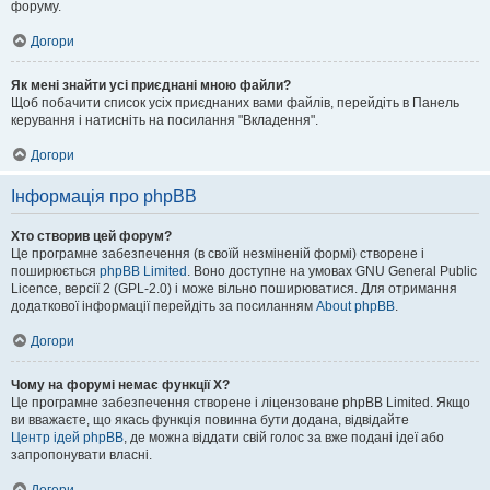
форуму.
Догори
Як мені знайти усі приєднані мною файли?
Щоб побачити список усіх приєднаних вами файлів, перейдіть в Панель
керування і натисніть на посилання "Вкладення".
Догори
Інформація про phpBB
Хто створив цей форум?
Це програмне забезпечення (в своїй незміненій формі) створене і
поширюється
phpBB Limited
. Воно доступне на умовах GNU General Public
Licence, версії 2 (GPL-2.0) і може вільно поширюватися. Для отримання
додаткової інформації перейдіть за посиланням
About phpBB
.
Догори
Чому на форумі немає функції X?
Це програмне забезпечення створене і ліцензоване phpBB Limited. Якщо
ви вважаєте, що якась функція повинна бути додана, відвідайте
Центр ідей phpBB
, де можна віддати свій голос за вже подані ідеї або
запропонувати власні.