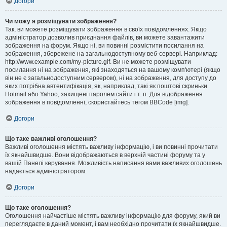
Догори
Чи можу я розміщувати зображення?
Так, ви можете розміщувати зображення в своїх повідомленнях. Якщо
адміністратор дозволив приєднання файлів, ви можете завантажити
зображення на форум. Якщо ні, ви повинні розмістити посилання на
зображення, збережене на загальнодоступному веб-сервері. Наприклад:
http://www.example.com/my-picture.gif. Ви не можете розміщувати
посилання ні на зображення, які знаходяться на вашому комп'ютері (якщо
він не є загальнодоступним сервером), ні на зображення, для доступу до
яких потрібна автентифікація, як, наприклад, такі як поштові скриньки
Hotmail або Yahoo, захищені паролем сайти і т. п. Для відображення
зображення в повідомленні, скористайтесь тегом BBCode [img].
Догори
Що таке важливі оголошення?
Важливі оголошення містять важливу інформацію, і ви повинні прочитати
їх якнайшвидше. Вони відображаються в верхній частині форуму та у
вашій Панелі керування. Можливість написання вами важливих оголошень
надається адміністратором.
Догори
Що таке оголошення?
Оголошення найчастіше містять важливу інформацію для форуму, який ви
переглядаєте в даний момент, і вам необхідно прочитати їх якнайшвидше.