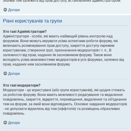
значків тем залежить від прав доступу, встановлених адміністратором.
Догори
Рівні користувачів та групи
Хто такі Адміністратори?
Адміністратори - особи, які мають найвищий рівень контролю над
форумом. Вони можуть керувати усіма аспектами роботи форуму, які
включають розмежування прав доступу, закриття доступу окремим
користувачам, створення груп, призначення модераторів і т. п., В
залежності від прав, наданих їм засновником форуму. Також вони
володіють усіма можливостями модераторів в усіх форумах, залежно від
прав, наданих ним засновником форуму.
Догори
Хто такі модератори?
Модератори - це користувачі (або групи користувачів), які щодня стежать
за роботою форуму. Вони мають можливості редагування та видалення
повідомлень, закриття, відкриття, переміщення, видалення та об'єднання
тем на форумі, за який вони відповідають. Основне завдання модераторів
- не допускати відхилень від тем (оффтопік) та розміщень образливих
повідомлень.
Догори