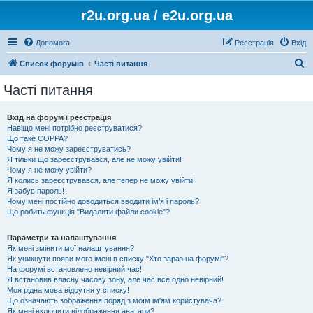
r2u.org.ua / e2u.org.ua
Допомога
Реєстрація
Вхід
П
Список форумів
Часті питання
о
Часті питання
ш
у
Вхід на форум і реєстрація
Навіщо мені потрібно реєструватися?
к
Що таке COPPA?
Чому я не можу зареєструватись?
Я тільки що зареєструвався, але не можу увійти!
Чому я не можу увійти?
Я колись зареєструвався, але тепер не можу увійти!
Я забув пароль!
Чому мені постійно доводиться вводити ім’я і пароль?
Що робить функція "Видалити файли cookie"?
Параметри та налаштування
Як мені змінити мої налаштування?
Як уникнути появи мого імені в списку "Хто зараз на форумі"?
На форумі встановлено невірний час!
Я встановив власну часову зону, але час все одно невірний!
Моя рідна мова відсутня у списку!
Що означають зображення поряд з моїм ім'ям користувача?
Як мені включити відображення аватари?