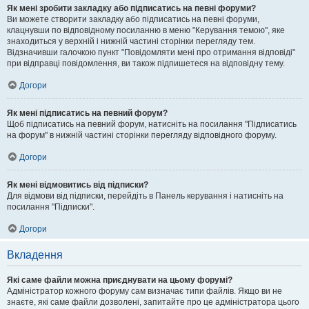
Як мені зробити закладку або підписатись на певні форуми?
Ви можете створити закладку або підписатись на певні форуми,
клацнувши по відповідному посиланню в меню "Керування темою", яке
знаходиться у верхній і нижній частині сторінки перегляду тем.
Відзначивши галочкою пункт "Повідомляти мені про отримання відповіді"
при відправці повідомлення, ви також підпишетеся на відповідну тему.
Догори
Як мені підписатись на певний форум?
Щоб підписатись на певний форум, натисніть на посилання "Підписатись
на форум" в нижній частині сторінки перегляду відповідного форуму.
Догори
Як мені відмовитись від підписки?
Для відмови від підписки, перейдіть в Панель керування і натисніть на
посилання "Підписки".
Догори
Вкладення
Які саме файли можна приєднувати на цьому форумі?
Адміністратор кожного форуму сам визначає типи файлів. Якщо ви не
знаєте, які саме файли дозволені, запитайте про це адміністратора цього