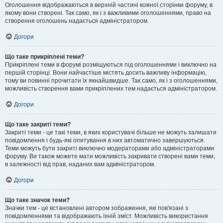
Оголошення відображаються в верхній частині кожної сторінки форуму, в
якому вони створені. Так само, як і з важливими оголошеннями, право на
створення оголошень надається адміністратором.
Догори
Що таке прикріплені теми?
Прикріплені теми в форумі розміщуються під оголошеннями і виключно на
першій сторінці. Вони найчастіше містять досить важливу інформацію,
тому ви повинні прочитати їх якнайшвидше. Так само, як і з оголошеннями,
можливість створення вами прикріплених тем надається адміністратором.
Догори
Що таке закриті теми?
Закриті теми - це такі теми, в яких користувачі більше не можуть залишати
повідомлення і будь-які опитування в них автоматично завершуються.
Теми можуть бути закриті виключно модераторами або адміністраторами
форуму. Ви також можете мати можливість закривати створені вами теми,
в залежності від прав, наданих вам адміністратором.
Догори
Що таке значок теми?
Значки тем - це встановлені автором зображення, які пов'язані з
повідомленнями та відображають їхній зміст. Можливість використання