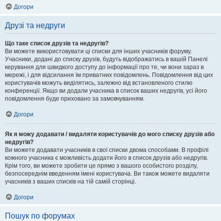
Догори
Друзі та недруги
Що таке список друзів та недругів?
Ви можете використовувати ці списки для інших учасників форуму.
Учасники, додані до списку друзів, будуть відображатись в вашій Панелі
керування для швидкого доступу до інформації про те, чи вони зараз в
мережі, і для відсилання їм приватних повідомлень. Повідомлення від цих
користувачів можуть виділятись, залежно від встановленого стилю
конференції. Якщо ви додали учасника в список ваших недругів, усі його
повідомлення буде приховано за замовчуванням.
Догори
Як я можу додавати / видаляти користувачів до мого списку друзів або
недругів?
Ви можете додавати учасників в свої списки двома способами. В профілі
кожного учасника є можливість додати його в список друзів або недругів.
Крім того, ви можете зробити це прямо з вашого особистого розділу,
безпосереднім введенням імені користувача. Ви також можете видаляти
учасників з ваших списків на тій самій сторінці.
Догори
Пошук по форумах