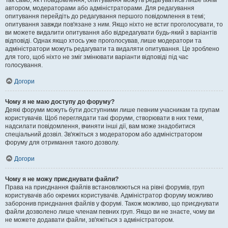
Так само, як і повідомлення, опитування можуть редагуватись лише їхнім
автором, модераторами або адміністраторами. Для редагування
опитування перейдіть до редагування першого повідомлення в темі;
опитування завжди пов'язане з ним. Якщо ніхто не встиг проголосувати, то
ви можете видалити опитування або відредагувати будь-який з варіантів
відповіді. Однак якщо хтось уже проголосував, лише модератори та
адміністратори можуть редагувати та видаляти опитування. Це зроблено
для того, щоб ніхто не зміг змінювати варіанти відповіді під час
голосування.
Догори
Чому я не маю доступу до форуму?
Деякі форуми можуть бути доступними лише певним учасникам та групам
користувачів. Щоб переглядати такі форуми, створювати в них теми,
надсилати повідомлення, вчиняти інші дії, вам може знадобитися
спеціальний дозвіл. Зв'яжіться з модератором або адміністратором
форуму для отримання такого дозволу.
Догори
Чому я не можу приєднувати файли?
Права на приєднання файлів встановлюються на рівні форумів, груп
користувачів або окремих користувачів. Адміністратор форуму можливо
заборонив приєднання файлів у форумі. Також можливо, що приєднувати
файли дозволено лише членам певних груп. Якщо ви не знаєте, чому ви
не можете додавати файли, зв'яжіться з адміністратором.