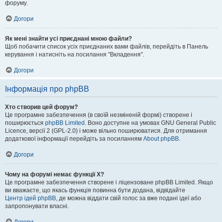
форуму.
Догори
Як мені знайти усі приєднані мною файли?
Щоб побачити список усіх приєднаних вами файлів, перейдіть в Панель
керування і натисніть на посилання "Вкладення".
Догори
Інформація про phpBB
Хто створив цей форум?
Це програмне забезпечення (в своїй незміненій формі) створене і
поширюється
phpBB Limited
. Воно доступне на умовах GNU General Public
Licence, версії 2 (GPL-2.0) і може вільно поширюватися. Для отримання
додаткової інформації перейдіть за посиланням
About phpBB
.
Догори
Чому на форумі немає функції X?
Це програмне забезпечення створене і ліцензоване phpBB Limited. Якщо
ви вважаєте, що якась функція повинна бути додана, відвідайте
Центр ідей phpBB
, де можна віддати свій голос за вже подані ідеї або
запропонувати власні.