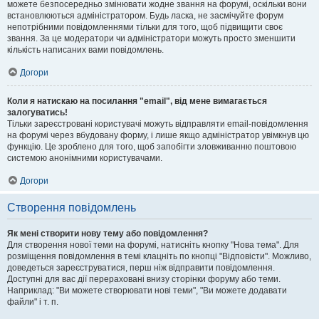
можете безпосередньо змінювати жодне звання на форумі, оскільки вони
встановлюються адміністратором. Будь ласка, не засмічуйте форум
непотрібними повідомленнями тільки для того, щоб підвищити своє
звання. За це модератори чи адміністратори можуть просто зменшити
кількість написаних вами повідомлень.
Догори
Коли я натискаю на посилання "email", від мене вимагається
залогуватись!
Тільки зареєстровані користувачі можуть відправляти email-повідомлення
на форумі через вбудовану форму, і лише якщо адміністратор увімкнув цю
функцію. Це зроблено для того, щоб запобігти зловживанню поштовою
системою анонімними користувачами.
Догори
Створення повідомлень
Як мені створити нову тему або повідомлення?
Для створення нової теми на форумі, натисніть кнопку "Нова тема". Для
розміщення повідомлення в темі клацніть по кнопці "Відповісти". Можливо,
доведеться зареєструватися, перш ніж відправити повідомлення.
Доступні для вас дії перераховані внизу сторінки форуму або теми.
Наприклад: "Ви можете створювати нові теми", "Ви можете додавати
файли" і т. п.