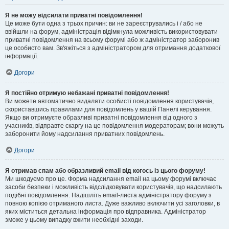
Я не можу відсилати приватні повідомлення!
Це може бути одна з трьох причин: ви не зареєструвались і / або не
ввійшли на форум, адміністрація відімкнула можливість використовувати
приватні повідомлення на всьому форумі або ж адміністратор заборонив
це особисто вам. Зв'яжіться з адміністратором для отримання додаткової
інформації.
Догори
Я постійно отримую небажані приватні повідомлення!
Ви можете автоматично видаляти особисті повідомлення користувачів,
скориставшись правилами для повідомлень у вашій Панелі керування.
Якщо ви отримуєте образливі приватні повідомлення від одного з
учасників, відправте скаргу на це повідомлення модераторам; вони можуть
заборонити йому надсилання приватних повідомлень.
Догори
Я отримав спам або образливий email від когось із цього форуму!
Ми шкодуємо про це. Форма надсилання email на цьому форумі включає
засоби безпеки і можливість відслідковувати користувачів, що надсилають
подібні повідомлення. Надішліть email-листа адміністратору форуму з
повною копією отриманого листа. Дуже важливо включити усі заголовки, в
яких міститься детальна інформація про відправника. Адміністратор
зможе у цьому випадку вжити необхідні заходи.