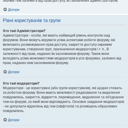
значків тем залежить від прав доступу, встановлених адміністратором.
Догори
Рівні користувачів та групи
Хто такі Адміністратори?
Адміністратори - особи, які мають найвищий рівень контролю над
форумом. Вони можуть керувати усіма аспектами роботи форуму, які
включають розмежування прав доступу, закриття доступу окремим
користувачам, створення груп, призначення модераторів і т. п., В
залежності від прав, наданих їм засновником форуму. Також вони
володіють усіма можливостями модераторів в усіх форумах, залежно від
прав, наданих ним засновником форуму.
Догори
Хто такі модератори?
Модератори - це користувачі (або групи користувачів), які щодня стежать
за роботою форуму. Вони мають можливості редагування та видалення
повідомлень, закриття, відкриття, переміщення, видалення та об'єднання
тем на форумі, за який вони відповідають. Основне завдання модераторів
- не допускати відхилень від тем (оффтопік) та розміщень образливих
повідомлень.
Догори