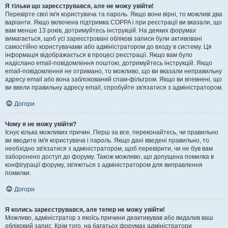
Я тільки що зареєструвався, але не можу увійти!
Перевірте свої ім'я користувача та пароль. Якщо вони вірні, то можливі два
варіанти. Якщо включена підтримка COPPA і при реєстрації ви вказали, що
вам менше 13 років, дотримуйтесь інструкцій. На деяких форумах
вимагається, щоб усі зареєстровані облікові записи були активовані
самостійно користувачами або адміністратором до входу в систему. Ця
інформація відображається в процесі реєстрації. Якщо вам було
надіслано email-повідомлення поштою, дотримуйтесь інструкцій. Якщо
email-повідомлення не отримано, то можливо, що ви вказали неправильну
адресу email або вона заблокований спам-фільтром. Якщо ви впевнені, що
ви ввели правильну адресу email, спробуйте зв'язатися з адміністратором.
Догори
Чому я не можу увійти?
Існує кілька можливих причин. Перш за все, переконайтесь, чи правильно
ви вводите ім'я користувача і пароль. Якщо дані введені правильно, то
необхідно зв'язатися з адміністратором, щоб перевірити, чи не був вам
заборонено доступ до форуму. Також можливо, що допущена помилка в
конфігурації форуму, зв'яжіться з адміністратором для виправлення
помилки.
Догори
Я колись зареєструвався, але тепер не можу увійти!
Можливо, адміністратор з якоїсь причини деактивував або видалив ваш
обліковий запис. Крім того, на багатьох форумах адміністратори