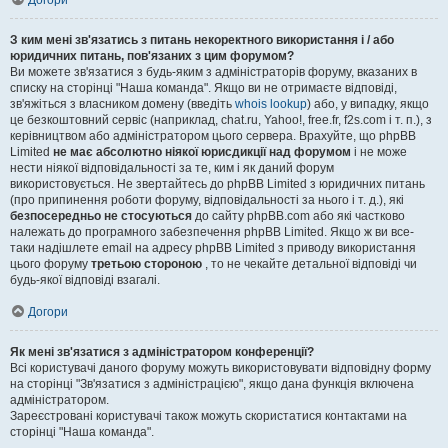
Догори
З ким мені зв'язатись з питань некоректного використання і / або
юридичних питань, пов'язаних з цим форумом?
Ви можете зв'язатися з будь-яким з адміністраторів форуму, вказаних в
списку на сторінці "Наша команда". Якщо ви не отримаєте відповіді,
зв'яжіться з власником домену (введіть
whois lookup
) або, у випадку, якщо
це безкоштовний сервіс (наприклад, chat.ru, Yahoo!, free.fr, f2s.com і т. п.), з
керівництвом або адміністратором цього сервера. Врахуйте, що phpBB
Limited
не має абсолютно ніякої юрисдикції над форумом
і не може
нести ніякої відповідальності за те, ким і як даний форум
використовується. Не звертайтесь до phpBB Limited з юридичних питань
(про припинення роботи форуму, відповідальності за нього і т. д.), які
безпосередньо не стосуються
до сайту phpBB.com або які частково
належать до програмного забезпечення phpBB Limited. Якщо ж ви все-
таки надішлете email на адресу phpBB Limited з приводу використання
цього форуму
третьою стороною
, то не чекайте детальної відповіді чи
будь-якої відповіді взагалі.
Догори
Як мені зв'язатися з адміністратором конференції?
Всі користувачі даного форуму можуть використовувати відповідну форму
на сторінці "Зв'язатися з адміністрацією", якщо дана функція включена
адміністратором.
Зареєстровані користувачі також можуть скористатися контактами на
сторінці "Наша команда".