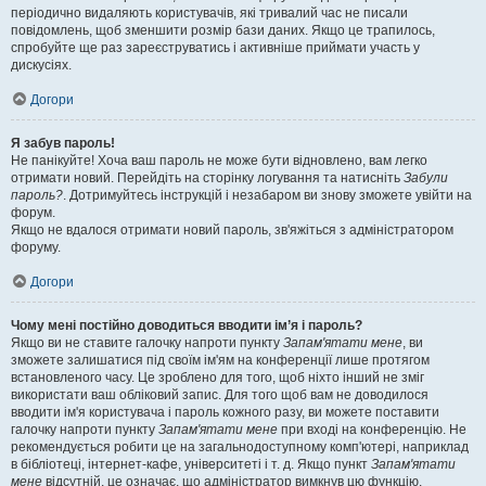
періодично видаляють користувачів, які тривалий час не писали
повідомлень, щоб зменшити розмір бази даних. Якщо це трапилось,
спробуйте ще раз зареєструватись і активніше приймати участь у
дискусіях.
Догори
Я забув пароль!
Не панікуйте! Хоча ваш пароль не може бути відновлено, вам легко
отримати новий. Перейдіть на сторінку логування та натисніть
Забули
пароль?
. Дотримуйтесь інструкцій і незабаром ви знову зможете увійти на
форум.
Якщо не вдалося отримати новий пароль, зв'яжіться з адміністратором
форуму.
Догори
Чому мені постійно доводиться вводити ім’я і пароль?
Якщо ви не ставите галочку напроти пункту
Запам'ятати мене
, ви
зможете залишатися під своїм ім'ям на конференції лише протягом
встановленого часу. Це зроблено для того, щоб ніхто інший не зміг
використати ваш обліковий запис. Для того щоб вам не доводилося
вводити ім'я користувача і пароль кожного разу, ви можете поставити
галочку напроти пункту
Запам'ятати мене
при вході на конференцію. Не
рекомендується робити це на загальнодоступному комп'ютері, наприклад
в бібліотеці, інтернет-кафе, університеті і т. д. Якщо пункт
Запам'ятати
мене
відсутній, це означає, що адміністратор вимкнув цю функцію.