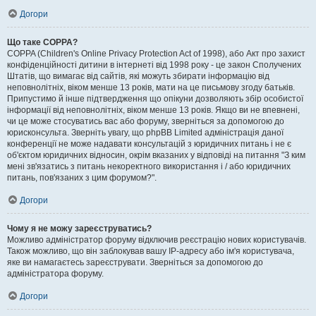
Догори
Що таке COPPA?
COPPA (Children's Online Privacy Protection Act of 1998), або Акт про захист
конфіденційності дитини в інтернеті від 1998 року - це закон Сполучених
Штатів, що вимагає від сайтів, які можуть збирати інформацію від
неповнолітніх, віком менше 13 років, мати на це письмову згоду батьків.
Припустимо й інше підтвердження що опікуни дозволяють збір особистої
інформації від неповнолітніх, віком менше 13 років. Якщо ви не впевнені,
чи це може стосуватись вас або форуму, зверніться за допомогою до
юрисконсульта. Зверніть увагу, що phpBB Limited адміністрація даної
конференції не може надавати консультацій з юридичних питань і не є
об'єктом юридичних відносин, окрім вказаних у відповіді на питання "З ким
мені зв'язатись з питань некоректного використання і / або юридичних
питань, пов'язаних з цим форумом?".
Догори
Чому я не можу зареєструватись?
Можливо адміністратор форуму відключив реєстрацію нових користувачів.
Також можливо, що він заблокував вашу IP-адресу або ім'я користувача,
яке ви намагаєтесь зареєструвати. Зверніться за допомогою до
адміністратора форуму.
Догори