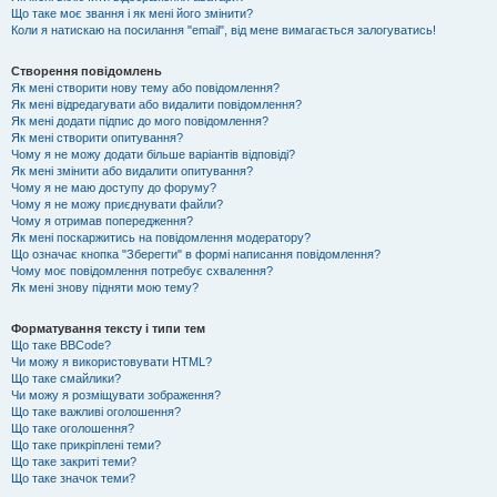
Що таке моє звання і як мені його змінити?
Коли я натискаю на посилання "email", від мене вимагається залогуватись!
Створення повідомлень
Як мені створити нову тему або повідомлення?
Як мені відредагувати або видалити повідомлення?
Як мені додати підпис до мого повідомлення?
Як мені створити опитування?
Чому я не можу додати більше варіантів відповіді?
Як мені змінити або видалити опитування?
Чому я не маю доступу до форуму?
Чому я не можу приєднувати файли?
Чому я отримав попередження?
Як мені поскаржитись на повідомлення модератору?
Що означає кнопка "Зберегти" в формі написання повідомлення?
Чому моє повідомлення потребує схвалення?
Як мені знову підняти мою тему?
Форматування тексту і типи тем
Що таке BBCode?
Чи можу я використовувати HTML?
Що таке смайлики?
Чи можу я розміщувати зображення?
Що таке важливі оголошення?
Що таке оголошення?
Що таке прикріплені теми?
Що таке закриті теми?
Що таке значок теми?