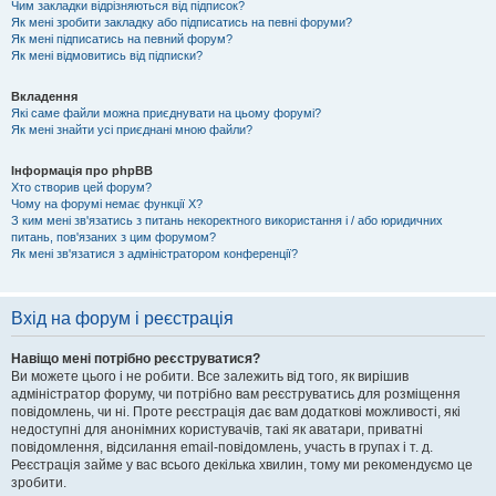
Чим закладки відрізняються від підписок?
Як мені зробити закладку або підписатись на певні форуми?
Як мені підписатись на певний форум?
Як мені відмовитись від підписки?
Вкладення
Які саме файли можна приєднувати на цьому форумі?
Як мені знайти усі приєднані мною файли?
Інформація про phpBB
Хто створив цей форум?
Чому на форумі немає функції X?
З ким мені зв'язатись з питань некоректного використання і / або юридичних
питань, пов'язаних з цим форумом?
Як мені зв'язатися з адміністратором конференції?
Вхід на форум і реєстрація
Навіщо мені потрібно реєструватися?
Ви можете цього і не робити. Все залежить від того, як вирішив
адміністратор форуму, чи потрібно вам реєструватись для розміщення
повідомлень, чи ні. Проте реєстрація дає вам додаткові можливості, які
недоступні для анонімних користувачів, такі як аватари, приватні
повідомлення, відсилання email-повідомлень, участь в групах і т. д.
Реєстрація займе у вас всього декілька хвилин, тому ми рекомендуємо це
зробити.