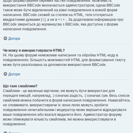
щодо форматування окремих частин повідомлення. Можливість
використання BBCode визначається адміністратором, однак BBCode
також може бути відключений на рівні повідомлення в кожній формі
написання. BBCode схожий за стилем на HTML, теги оточуються
квадратними дужками [ і ], а не в < і > ;. За додатковою інформацією про
BBCode зверніться до керівництва з BBCode, яка доступна з форми
написання повідомлення.
Догори
Чи можу я використовувати HTML?
Ні. На цьому форумі неможливе написання та обробка HTML-коду в
повідомленнях. Більшість можливостей HTML для форматування тексту
може бути реалізована за допомогою використання BBCode.
Догори
Що таке смайлики?
Смайлики - це маленькі картинки, які можуть бути використані для
передачі емоцій, наприклад, :) означає радість, :( означає сум. Весь список
смайликів можна побачити в формі написання повідомлення. Намагайтесь
не зловживати, використовуючи їх: вони легко можуть зробити
повідомлення нечитабельним і модератор може вирішити відредагувати
ваше повідомлення або взагалі видалити його. Адміністратор форуму
може обмежувати кількість смайликів, які можна використовувати в
повідомленні.