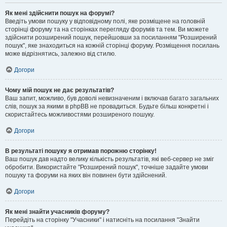
Як мені здійснити пошук на форумі?
Введіть умови пошуку у відповідному полі, яке розміщене на головній
сторінці форуму та на сторінках перегляду форумів та тем. Ви можете
здійснити розширений пошук, перейшовши за посиланням "Розширений
пошук", яке знаходиться на кожній сторінці форуму. Розміщення посилань
може відрізнятись, залежно від стилю.
Догори
Чому мій пошук не дає результатів?
Ваш запит, можливо, був доволі невизначеним і включав багато загальних
слів, пошук за якими в phpBB не провадиться. Будьте більш конкретні і
скористайтесь можливостями розширеного пошуку.
Догори
В результаті пошуку я отримав порожню сторінку!
Ваш пошук дав надто велику кількість результатів, які веб-сервер не зміг
обробити. Використайте "Розширений пошук", точніше задайте умови
пошуку та форуми на яких він повинен бути здійснений.
Догори
Як мені знайти учасників форуму?
Перейдіть на сторінку "Учасники" і натисніть на посилання "Знайти