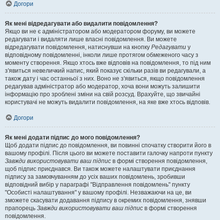
Догори
Як мені відредагувати або видалити повідомлення?
Якщо ви не є адміністратором або модератором форуму, ви можете
редагувати і видаляти лише власні повідомлення. Ви можете
відредагувати повідомлення, натиснувши на кнопку
Редагувати
у
відповідному повідомленні, інколи лише протягом обмеженого часу з
моменту створення. Якщо хтось вже відповів на повідомлення, то під ним
з'явиться невеличкий напис, який показує скільки разів ви редагували, а
також дату і час останньої з них. Воно не з'явиться, якщо повідомлення
редагував адміністратор або модератор, хоча вони можуть залишити
інформацію про зроблені зміни на свій розсуд. Врахуйте, що звичайні
користувачі не можуть видалити повідомлення, на яке вже хтось відповів.
Догори
Як мені додати підпис до мого повідомлення?
Щоб додати підпис до повідомлення, ви повинні спочатку створити його в
вашому профілі. Після цього ви можете поставити галочку напроти пункту
Завжди використовувати ваш підпис
в формі створення повідомлення,
щоб підпис приєднався. Ви також можете налаштувати приєднання
підпису за замовчуванням до усіх ваших повідомлень, зробивши
відповідний вибір у параграфі "Відправлення повідомлень" пункту
"Особисті налаштування" у вашому профілі. Незважаючи на це, ви
зможете скасувати додавання підпису в окремих повідомлення, знявши
прапорець
Завжди використовувати ваш підпис
в формі створення
повідомлення.