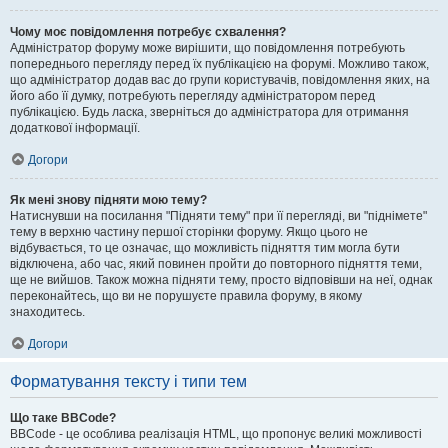
Чому моє повідомлення потребує схвалення?
Адміністратор форуму може вирішити, що повідомлення потребують
попереднього перегляду перед їх публікацією на форумі. Можливо також,
що адміністратор додав вас до групи користувачів, повідомлення яких, на
його або її думку, потребують перегляду адміністратором перед
публікацією. Будь ласка, зверніться до адміністратора для отримання
додаткової інформації.
Догори
Як мені знову підняти мою тему?
Натиснувши на посилання "Підняти тему" при її перегляді, ви "піднімете"
тему в верхню частину першої сторінки форуму. Якщо цього не
відбувається, то це означає, що можливість підняття тим могла бути
відключена, або час, який повинен пройти до повторного підняття теми,
ще не вийшов. Також можна підняти тему, просто відповівши на неї, однак
переконайтесь, що ви не порушуєте правила форуму, в якому
знаходитесь.
Догори
Форматування тексту і типи тем
Що таке BBCode?
BBCode - це особлива реалізація HTML, що пропонує великі можливості