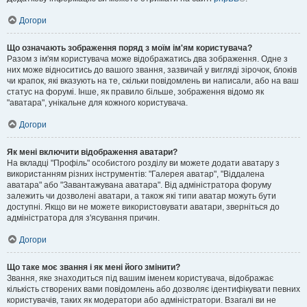
Догори
Що означають зображення поряд з моїм ім'ям користувача?
Разом з ім'ям користувача може відображатись два зображення. Одне з
них може відноситись до вашого звання, зазвичай у вигляді зірочок, блоків
чи крапок, які вказують на те, скільки повідомлень ви написали, або на ваш
статус на форумі. Інше, як правило більше, зображення відомо як
"аватара", унікальне для кожного користувача.
Догори
Як мені включити відображення аватари?
На вкладці "Профіль" особистого розділу ви можете додати аватару з
використанням різних інструментів: "Галерея аватар", "Віддалена
аватара" або "Завантажувана аватара". Від адміністратора форуму
залежить чи дозволені аватари, а також які типи аватар можуть бути
доступні. Якщо ви не можете використовувати аватари, зверніться до
адміністратора для з'ясування причин.
Догори
Що таке моє звання і як мені його змінити?
Звання, яке знаходиться під вашим іменем користувача, відображає
кількість створених вами повідомлень або дозволяє ідентифікувати певних
користувачів, таких як модератори або адміністратори. Взагалі ви не