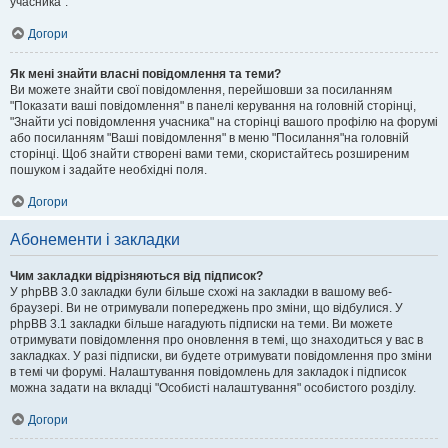
учасника".
Догори
Як мені знайти власні повідомлення та теми?
Ви можете знайти свої повідомлення, перейшовши за посиланням
"Показати ваші повідомлення" в панелі керування на головній сторінці,
"Знайти усі повідомлення учасника" на сторінці вашого профілю на форумі
або посиланням "Ваші повідомлення" в меню "Посилання"на головній
сторінці. Щоб знайти створені вами теми, скористайтесь розширеним
пошуком і задайте необхідні поля.
Догори
Абонементи і закладки
Чим закладки відрізняються від підписок?
У phpBB 3.0 закладки були більше схожі на закладки в вашому веб-
браузері. Ви не отримували попереджень про зміни, що відбулися. У
phpBB 3.1 закладки більше нагадують підписки на теми. Ви можете
отримувати повідомлення про оновлення в темі, що знаходиться у вас в
закладках. У разі підписки, ви будете отримувати повідомлення про зміни
в темі чи форумі. Налаштування повідомлень для закладок і підписок
можна задати на вкладці "Особисті налаштування" особистого розділу.
Догори