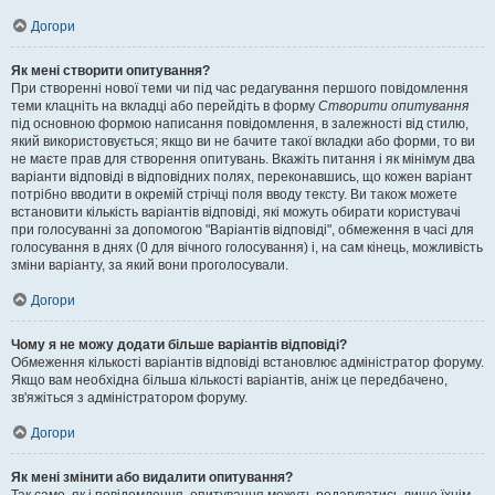
Догори
Як мені створити опитування?
При створенні нової теми чи під час редагування першого повідомлення
теми клацніть на вкладці або перейдіть в форму
Створити опитування
під основною формою написання повідомлення, в залежності від стилю,
який використовується; якщо ви не бачите такої вкладки або форми, то ви
не маєте прав для створення опитувань. Вкажіть питання і як мінімум два
варіанти відповіді в відповідних полях, переконавшись, що кожен варіант
потрібно вводити в окремій стрічці поля вводу тексту. Ви також можете
встановити кількість варіантів відповіді, які можуть обирати користувачі
при голосуванні за допомогою "Варіантів відповіді", обмеження в часі для
голосування в днях (0 для вічного голосування) і, на сам кінець, можливість
зміни варіанту, за який вони проголосували.
Догори
Чому я не можу додати більше варіантів відповіді?
Обмеження кількості варіантів відповіді встановлює адміністратор форуму.
Якщо вам необхідна більша кількості варіантів, аніж це передбачено,
зв'яжіться з адміністратором форуму.
Догори
Як мені змінити або видалити опитування?