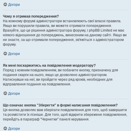
Догори
Чому я отримав попередження?
На кожному форумі адміністратори встановлюють свої власні правила.
Якщо ви порушили правила, ви можете отримати попередження.
Врахуйте, що це рішення адміністратора форуму, і phpBB Limited не має
ніякого відношення до попереджень, винесеним на даному сайті. Якщо ви
не знаєте, за що отримали попередження, зв'яжіться з адміністратором
форуму.
Догори
Як мені поскаржитись на повідомлення модератору?
Поряд з кожним повідомленням, ви побачите кнопку, призначену для
подання скарги на нього, якщо це дозволено адміністратором.
Натиснувши на неї, ви пройдете через ряд кроків, необхідних для
відправлення подання на повідомлення.
Догори
Що означає кнопка "Зберегти" в формі написання повідомлення?
Ця кнопка дозволяє вам зберігати повідомлення для того, щоб завершити
та розмістити їх пізніше. Для того, щоб відкрити збережене повідомлення,
перейдіть в параграф "Чернетки" панелі керування.
Догори