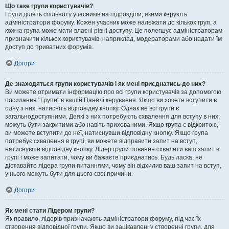
Що таке групи користувачів?
Групи ділять спільноту учасників на підрозділи, якими керують
адміністратори форуму. Кожен учасник може належати до кількох груп, а
кожна група може мати власні рівні доступу. Це полегшує адміністраторам
призначити кількох користувачів, наприклад, модераторами або надати їм
доступ до приватних форумів.
Догори
Де знаходяться групи користувачів і як мені приєднатись до них?
Ви можете отримати інформацію про всі групи користувачів за допомогою
посилання "Групи" в вашій Панелі керування. Якщо ви хочете вступити в
одну з них, натисніть відповідну кнопку. Однак не всі групи є
загальнодоступними. Деякі з них потребують схвалення для вступу в них,
можуть бути закритими або навіть прихованими. Якщо група є відкритою,
ви можете вступити до неї, натиснувши відповідну кнопку. Якщо група
потребує схвалення в групі, ви можете відправити запит на вступ,
натиснувши відповідну кнопку. Лідер групи повинен схвалити ваш запит в
групі і може запитати, чому ви бажаєте приєднатись. Будь ласка, не
діставайте лідера групи питаннями, чому він відхилив ваш запит на вступ,
у нього можуть бути для цього свої причини.
Догори
Як мені стати Лідером групи?
Як правило, лідерів призначають адміністратори форуму, під час їх
створення відповідної групи. Якщо ви зацікавлені у створенні групи, для