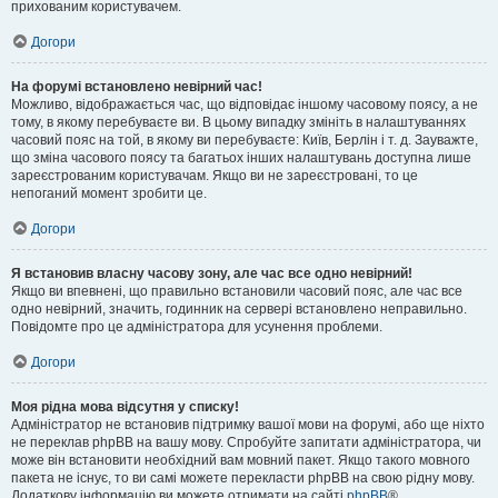
прихованим користувачем.
Догори
На форумі встановлено невірний час!
Можливо, відображається час, що відповідає іншому часовому поясу, а не
тому, в якому перебуваєте ви. В цьому випадку змініть в налаштуваннях
часовий пояс на той, в якому ви перебуваєте: Київ, Берлін і т. д. Зауважте,
що зміна часового поясу та багатьох інших налаштувань доступна лише
зареєстрованим користувачам. Якщо ви не зареєстровані, то це
непоганий момент зробити це.
Догори
Я встановив власну часову зону, але час все одно невірний!
Якщо ви впевнені, що правильно встановили часовий пояс, але час все
одно невірний, значить, годинник на сервері встановлено неправильно.
Повідомте про це адміністратора для усунення проблеми.
Догори
Моя рідна мова відсутня у списку!
Адміністратор не встановив підтримку вашої мови на форумі, або ще ніхто
не переклав phpBB на вашу мову. Спробуйте запитати адміністратора, чи
може він встановити необхідний вам мовний пакет. Якщо такого мовного
пакета не існує, то ви самі можете перекласти phpBB на свою рідну мову.
Додаткову інформацію ви можете отримати на сайті
phpBB
®.