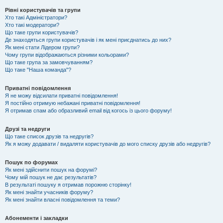
Рівні користувачів та групи
Хто такі Адміністратори?
Хто такі модератори?
Що таке групи користувачів?
Де знаходяться групи користувачів і як мені приєднатись до них?
Як мені стати Лідером групи?
Чому групи відображаються різними кольорами?
Що таке група за замовчуванням?
Що таке "Наша команда"?
Приватні повідомлення
Я не можу відсилати приватні повідомлення!
Я постійно отримую небажані приватні повідомлення!
Я отримав спам або образливий email від когось із цього форуму!
Друзі та недруги
Що таке список друзів та недругів?
Як я можу додавати / видаляти користувачів до мого списку друзів або недругів?
Пошук по форумах
Як мені здійснити пошук на форумі?
Чому мій пошук не дає результатів?
В результаті пошуку я отримав порожню сторінку!
Як мені знайти учасників форуму?
Як мені знайти власні повідомлення та теми?
Абонементи і закладки