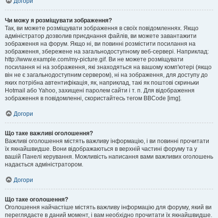
Догори
Чи можу я розміщувати зображення?
Так, ви можете розміщувати зображення в своїх повідомленнях. Якщо
адміністратор дозволив приєднання файлів, ви можете завантажити
зображення на форум. Якщо ні, ви повинні розмістити посилання на
зображення, збережене на загальнодоступному веб-сервері. Наприклад:
http://www.example.com/my-picture.gif. Ви не можете розміщувати
посилання ні на зображення, які знаходяться на вашому комп'ютері (якщо
він не є загальнодоступним сервером), ні на зображення, для доступу до
яких потрібна автентифікація, як, наприклад, такі як поштові скриньки
Hotmail або Yahoo, захищені паролем сайти і т. п. Для відображення
зображення в повідомленні, скористайтесь тегом BBCode [img].
Догори
Що таке важливі оголошення?
Важливі оголошення містять важливу інформацію, і ви повинні прочитати
їх якнайшвидше. Вони відображаються в верхній частині форуму та у
вашій Панелі керування. Можливість написання вами важливих оголошень
надається адміністратором.
Догори
Що таке оголошення?
Оголошення найчастіше містять важливу інформацію для форуму, який ви
переглядаєте в даний момент, і вам необхідно прочитати їх якнайшвидше.