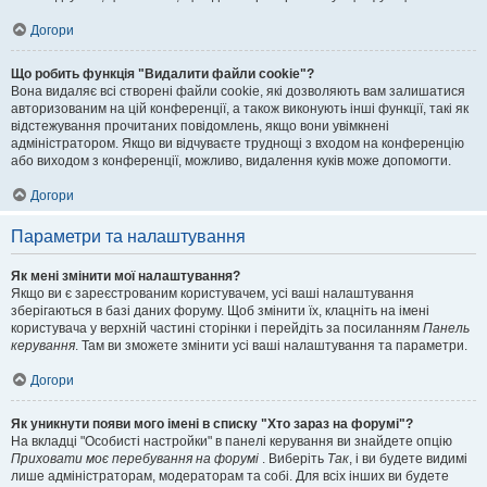
Догори
Що робить функція "Видалити файли cookie"?
Вона видаляє всі створені файли cookie, які дозволяють вам залишатися
авторизованим на цій конференції, а також виконують інші функції, такі як
відстежування прочитаних повідомлень, якщо вони увімкнені
адміністратором. Якщо ви відчуваєте труднощі з входом на конференцію
або виходом з конференції, можливо, видалення куків може допомогти.
Догори
Параметри та налаштування
Як мені змінити мої налаштування?
Якщо ви є зареєстрованим користувачем, усі ваші налаштування
зберігаються в базі даних форуму. Щоб змінити їх, клацніть на імені
користувача у верхній частині сторінки і перейдіть за посиланням
Панель
керування
. Там ви зможете змінити усі ваші налаштування та параметри.
Догори
Як уникнути появи мого імені в списку "Хто зараз на форумі"?
На вкладці "Особисті настройки" в панелі керування ви знайдете опцію
Приховати моє перебування на форумі
. Виберіть
Так
, і ви будете видимі
лише адміністраторам, модераторам та собі. Для всіх інших ви будете