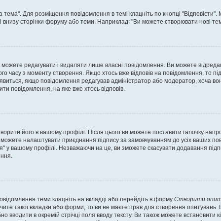
а тема". Для розміщення повідомлення в темі клацніть по кнопці "Відповісти"
і внизу сторінки форуму або теми. Наприклад: "Ви можете створювати нові теми
 можете редагувати і видаляти лише власні повідомлення. Ви можете відреда
о часу з моменту створення. Якщо хтось вже відповів на повідомлення, то під 
е з'явиться, якщо повідомлення редагував адміністратор або модератор, хоча в
ти повідомлення, на яке вже хтось відповів.
творити його в вашому профілі. Після цього ви можете поставити галочку напр
 можете налаштувати приєднання підпису за замовчуванням до усіх ваших пов
я" у вашому профілі. Незважаючи на це, ви зможете скасувати додавання під
ння.
повідомлення теми клацніть на вкладці або перейдіть в форму
Створити опит
чите такої вкладки або форми, то ви не маєте прав для створення опитувань. Вк
о вводити в окремій стрічці поля вводу тексту. Ви також можете встановити кіль