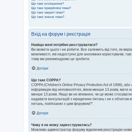
Що таке оголошення?
Що таке прикріплені теми?
Що таке закриті теми?
Що таке значок теми?
Вхід на форум і реєстрація
Навіщо мені потрібно реєструватися?
Ви можете цього і не робити. Все залежить від того, як ви
можливості, які недоступні для анонімних користувачів, такі
тому ми рекомендуємо це зробити.
Догори
Що таке COPPA?
COPPA (Children's Online Privacy Protection Act of 1998), аб
інформацію від неповнолітніх, віком менше 13 років, мати н
менше 13 років. Якщо ви не впевнені, чи це може стосувати
надавати консультацій з юридичних питань і не є об'єктом ю
питань, пов'язаних з цим форумом?".
Догори
Чому я не можу зареєструватись?
Можливо адміністратор форуму відключив реєстрацію нових к