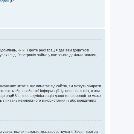
ференції?
ідомлень, чи ні. Проте реєстрація дає вам додаткові
ах і т. д. Реєстрація займе у вас всього декілька хвилин,
Сполучених Штатів, що вимагає від сайтів, які можуть збирати
оляють збір особистої інформації від неповнолітніх, віком
 що phpBB Limited адміністрація даної конференції не може
сь з питань некоректного використання і / або юридичних
тувача, яке ви намагаєтесь зареєструвати. Зверніться за