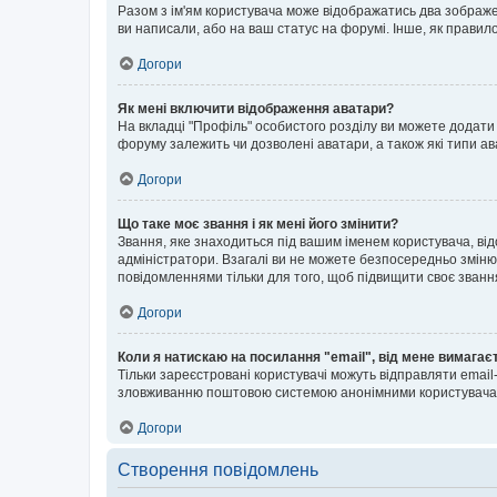
Разом з ім'ям користувача може відображатись два зображенн
ви написали, або на ваш статус на форумі. Інше, як правил
Догори
Як мені включити відображення аватари?
На вкладці "Профіль" особистого розділу ви можете додати 
форуму залежить чи дозволені аватари, а також які типи ав
Догори
Що таке моє звання і як мені його змінити?
Звання, яке знаходиться під вашим іменем користувача, від
адміністратори. Взагалі ви не можете безпосередньо зміню
повідомленнями тільки для того, щоб підвищити своє званн
Догори
Коли я натискаю на посилання "email", від мене вимагає
Тільки зареєстровані користувачі можуть відправляти emai
зловживанню поштовою системою анонімними користувача
Догори
Створення повідомлень