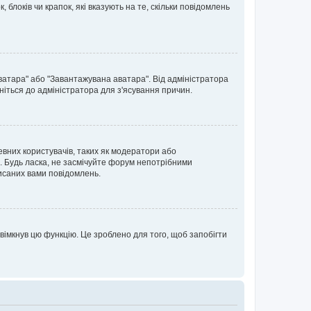
блоків чи крапок, які вказують на те, скільки повідомлень
ватара" або "Завантажувана аватара". Від адміністратора
ніться до адміністратора для з'ясування причин.
евних користувачів, таких як модератори або
. Будь ласка, не засмічуйте форум непотрібними
исаних вами повідомлень.
вімкнув цю функцію. Це зроблено для того, щоб запобігти