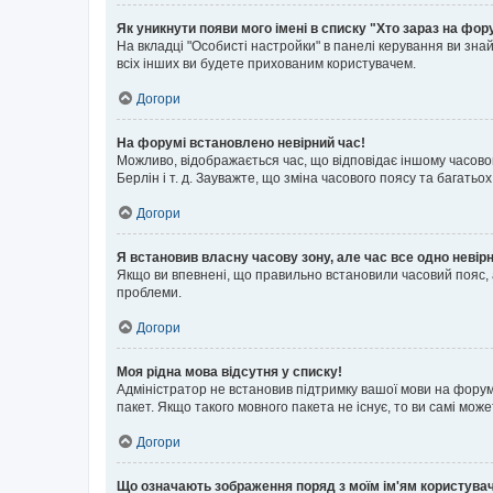
Як уникнути появи мого імені в списку "Хто зараз на фор
На вкладці "Особисті настройки" в панелі керування ви зн
всіх інших ви будете прихованим користувачем.
Догори
На форумі встановлено невірний час!
Можливо, відображається час, що відповідає іншому часовому
Берлін і т. д. Зауважте, що зміна часового поясу та бага
Догори
Я встановив власну часову зону, але час все одно невір
Якщо ви впевнені, що правильно встановили часовий пояс, 
проблеми.
Догори
Моя рідна мова відсутня у списку!
Адміністратор не встановив підтримку вашої мови на форум
пакет. Якщо такого мовного пакета не існує, то ви самі мо
Догори
Що означають зображення поряд з моїм ім'ям користува