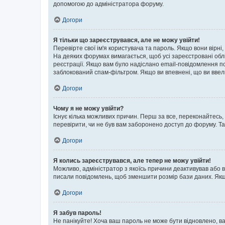
допомогою до адміністратора форуму.
Догори
Я тільки що зареєструвався, але не можу увійти!
Перевірте свої ім'я користувача та пароль. Якщо вони вірні
На деяких форумах вимагається, щоб усі зареєстровані обл
реєстрації. Якщо вам було надіслано email-повідомлення п
заблокований спам-фільтром. Якщо ви впевнені, що ви ввел
Догори
Чому я не можу увійти?
Існує кілька можливих причин. Перш за все, переконайтесь,
перевірити, чи не був вам заборонено доступ до форуму. Т
Догори
Я колись зареєструвався, але тепер не можу увійти!
Можливо, адміністратор з якоїсь причини деактивував або в
писали повідомлень, щоб зменшити розмір бази даних. Якщо
Догори
Я забув пароль!
Не панікуйте! Хоча ваш пароль не може бути відновлено, ва