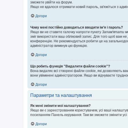
зможете увійти на форум.
Якщо не вдалося отримати новий пароль, зв'яжіться з адмі
Догори
Чому мені постійно доводиться вводити ім’я і пароль?
Якщо ви не ставите галочку напроти пункту
Запам'ятати м
зміг використати ваш обліковий запис. Для того щоб вам не
конференцію. Не рекомендується робити це на загальнодосту
адміністратор вимкнув цю функцію.
Догори
Що робить функція "Видалити файли cookie"?
Вона видаляє всі створені файли cookie, які дозволяють ва
вони увімкнені адміністратором. Якщо ви відчуваєте трудн
Догори
Параметри та налаштування
Як мені змінити мої налаштування?
Якщо ви є зареєстрованим користувачем, усі ваші налаштуван
посиланням
Панель керування
. Там ви зможете змінити ус
Догори