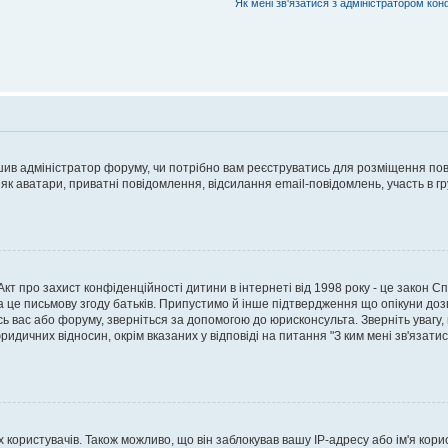
Як мені зв'язатися з адміністратором кон
рішив адміністратор форуму, чи потрібно вам реєструватись для розміщення пов
 як аватари, приватні повідомлення, відсилання email-повідомлень, участь в груп
о Акт про захист конфіденційності дитини в інтернеті від 1998 року - це закон 
а це письмову згоду батьків. Припустимо й інше підтвердження що опікуни дозв
сь вас або форуму, зверніться за допомогою до юрисконсульта. Зверніть увагу,
ридичних відносин, окрім вказаних у відповіді на питання "З ким мені зв'язати
ористувачів. Також можливо, що він заблокував вашу IP-адресу або ім'я корис