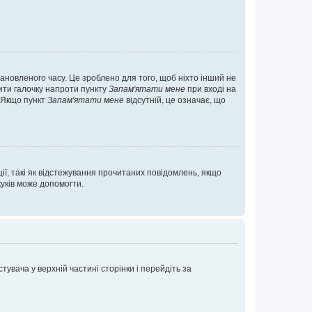
ановленого часу. Це зроблено для того, щоб ніхто інший не
вити галочку напроти пункту
Запам'ятати мене
при вході на
. Якщо пункт
Запам'ятати мене
відсутній, це означає, що
ії, такі як відстежування прочитаних повідомлень, якщо
уків може допомогти.
увача у верхній частині сторінки і перейдіть за