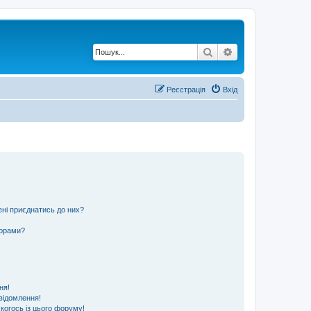
Пошук
Розширений по
Реєстрація
Вхід
ені приєднатись до них?
ьорами?
ня!
відомлення!
 когось із цього форуму!