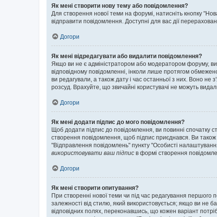
Як мені створити нову тему або повідомлення?
Для створення нової теми на форумі, натисніть кнопку "Нов
відправити повідомлення. Доступні для вас дії перерахован
Догори
Як мені відредагувати або видалити повідомлення?
Якщо ви не є адміністратором або модератором форуму, ви
відповідному повідомленні, інколи лише протягом обмеженог
ви редагували, а також дату і час останньої з них. Воно н
розсуд. Врахуйте, що звичайні користувачі не можуть видали
Догори
Як мені додати підпис до мого повідомлення?
Щоб додати підпис до повідомлення, ви повинні спочатку с
створення повідомлення, щоб підпис приєднався. Ви також
"Відправлення повідомлень" пункту "Особисті налаштуванн
використовувати ваш підпис
в формі створення повідомле
Догори
Як мені створити опитування?
При створенні нової теми чи під час редагування першого 
залежності від стилю, який використовується; якщо ви не ба
відповідних полях, переконавшись, що кожен варіант потрібн