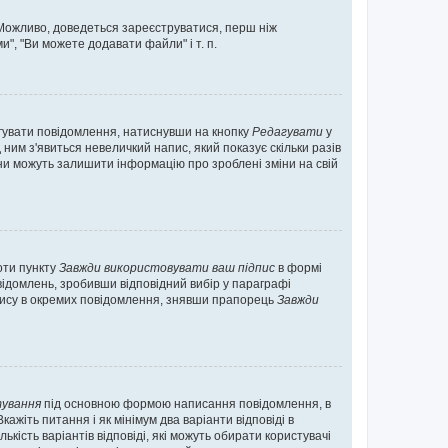
. Можливо, доведеться зареєструватися, перш ніж
", "Ви можете додавати файли" і т. п.
гувати повідомлення, натиснувши на кнопку
Редагувати
у
ним з'явиться невеличкий напис, який показує скільки разів
они можуть залишити інформацію про зроблені зміни на свій
оти пункту
Завжди використовувати ваш підпис
в формі
ідомлень, зробивши відповідний вибір у параграфі
пису в окремих повідомлення, знявши прапорець
Завжди
ування
під основною формою написання повідомлення, в
ажіть питання і як мінімум два варіанти відповіді в
кість варіантів відповіді, які можуть обирати користувачі