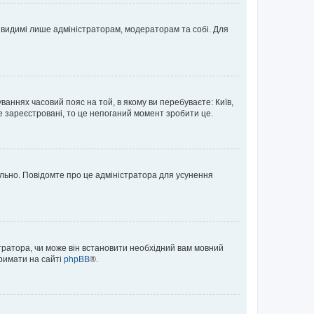
те видимі лише адміністраторам, модераторам та собі. Для
ваннях часовий пояс на той, в якому ви перебуваєте: Київ,
е зареєстровані, то це непоганий момент зробити це.
ильно. Повідомте про це адміністратора для усунення
тратора, чи може він встановити необхідний вам мовний
тримати на сайті
phpBB
®.