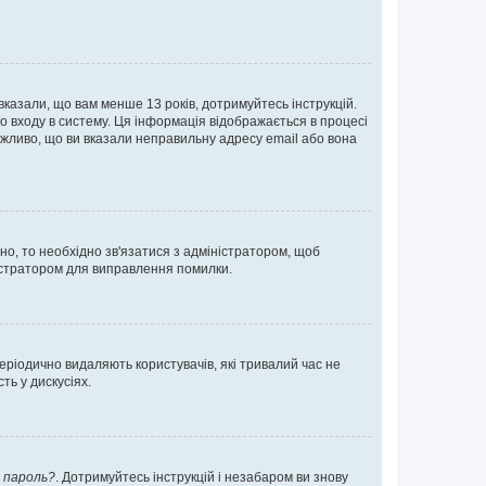
 вказали, що вам менше 13 років, дотримуйтесь інструкцій.
о входу в систему. Ця інформація відображається в процесі
ожливо, що ви вказали неправильну адресу email або вона
ьно, то необхідно зв'язатися з адміністратором, щоб
ністратором для виправлення помилки.
еріодично видаляють користувачів, які тривалий час не
ь у дискусіях.
 пароль?
. Дотримуйтесь інструкцій і незабаром ви знову