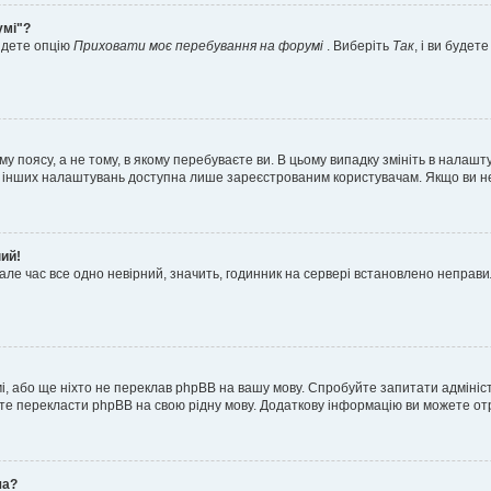
умі"?
айдете опцію
Приховати моє перебування на форумі
. Виберіть
Так
, і ви буде
 поясу, а не тому, в якому перебуваєте ви. В цьому випадку змініть в налашту
тьох інших налаштувань доступна лише зареєстрованим користувачам. Якщо ви н
ний!
але час все одно невірний, значить, годинник на сервері встановлено неправ
і, або ще ніхто не переклав phpBB на вашу мову. Спробуйте запитати адмініс
жете перекласти phpBB на свою рідну мову. Додаткову інформацію ви можете о
ча?