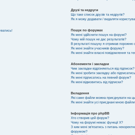
Друзі та недруги
Що таке список друзів та недругів?
Як я можу додавати / видаляти користувач
Пошук по форумах
уватись!
Як мені здійснити пошук на форумі?
Чому мій пошук не дає результатів?
В результаті пошуку я отримав порожню с
Як мені знайти учасників форуму?
Як мені знайти власні повідомлення та т
Абонементи і закладки
Чим закладки відрізняються від підписок?
Як мені зробити закладку або підписатис
Як мені підписатись на певний форум?
Як мені відмовитись від підписки?
Вкладення
Які саме файли можна приєднувати на ц
Як мені знайти усі приєднані мною файли
Інформація про phpBB
Хто створив цей форум?
Чому на форумі немає функції X?
З ким мені зв'язатись з питань некоректн
форумом?