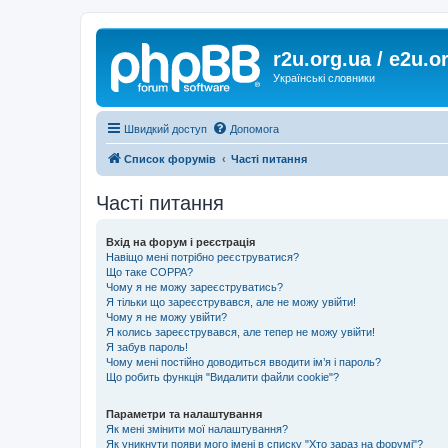
r2u.org.ua / e2u.o
Українські словники
Швидкий доступ
Допомога
Список форумів
Часті питання
Часті питання
Вхід на форум і реєстрація
Навіщо мені потрібно реєструватися?
Що таке COPPA?
Чому я не можу зареєструватись?
Я тільки що зареєструвався, але не можу увійти!
Чому я не можу увійти?
Я колись зареєструвався, але тепер не можу увійти!
Я забув пароль!
Чому мені постійно доводиться вводити ім’я і пароль?
Що робить функція "Видалити файли cookie"?
Параметри та налаштування
Як мені змінити мої налаштування?
Як уникнути появи мого імені в списку "Хто зараз на форумі"?