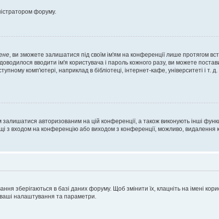
ністратором форуму.
ене
, ви зможете залишатися під своїм ім'ям на конференції лише протягом вст
 доводилося вводити ім'я користувача і пароль кожного разу, ви можете поста
пному комп'ютері, наприклад в бібліотеці, інтернет-кафе, університеті і т. д
м залишатися авторизованим на цій конференції, а також виконують інші функц
ощі з входом на конференцію або виходом з конференції, можливо, видалення к
ня зберігаються в базі даних форуму. Щоб змінити їх, клацніть на імені корист
і ваші налаштування та параметри.