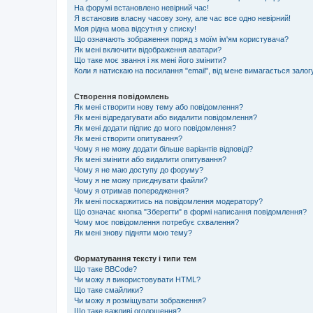
На форумі встановлено невірний час!
Я встановив власну часову зону, але час все одно невірний!
Моя рідна мова відсутня у списку!
Що означають зображення поряд з моїм ім'ям користувача?
Як мені включити відображення аватари?
Що таке моє звання і як мені його змінити?
Коли я натискаю на посилання "email", від мене вимагається залог
Створення повідомлень
Як мені створити нову тему або повідомлення?
Як мені відредагувати або видалити повідомлення?
Як мені додати підпис до мого повідомлення?
Як мені створити опитування?
Чому я не можу додати більше варіантів відповіді?
Як мені змінити або видалити опитування?
Чому я не маю доступу до форуму?
Чому я не можу приєднувати файли?
Чому я отримав попередження?
Як мені поскаржитись на повідомлення модератору?
Що означає кнопка "Зберегти" в формі написання повідомлення?
Чому моє повідомлення потребує схвалення?
Як мені знову підняти мою тему?
Форматування тексту і типи тем
Що таке BBCode?
Чи можу я використовувати HTML?
Що таке смайлики?
Чи можу я розміщувати зображення?
Що таке важливі оголошення?