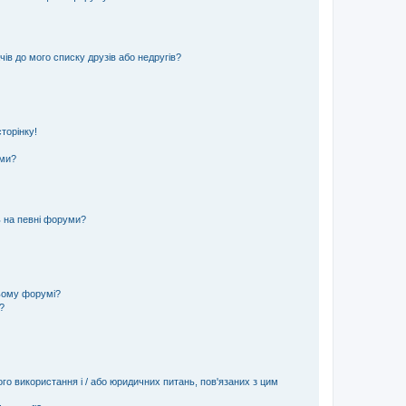
ів до мого списку друзів або недругів?
торінку!
еми?
ь на певні форуми?
ьому форумі?
?
ого використання і / або юридичних питань, пов'язаних з цим