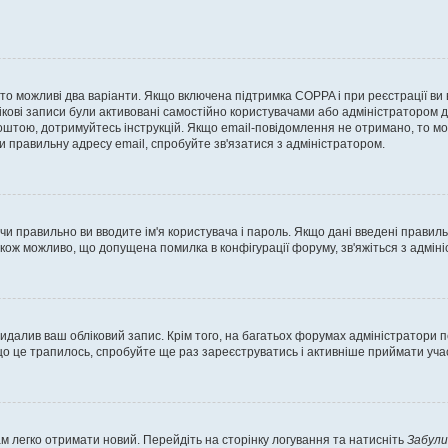
, то можливі два варіанти. Якщо включена підтримка COPPA і при реєстрації ви
ікові записи були активовані самостійно користувачами або адміністратором д
оштою, дотримуйтесь інструкцій. Якщо email-повідомлення не отримано, то м
и правильну адресу email, спробуйте зв'язатися з адміністратором.
 чи правильно ви вводите ім'я користувача і пароль. Якщо дані введені правил
акож можливо, що допущена помилка в конфігурації форуму, зв'яжіться з адмі
идалив ваш обліковий запис. Крім того, на багатьох форумах адміністратори п
 це трапилось, спробуйте ще раз зареєструватись і активніше приймати участ
м легко отримати новий. Перейдіть на сторінку логування та натисніть
Забули