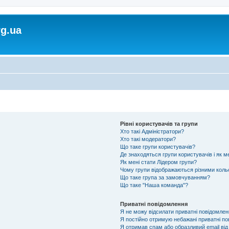
rg.ua
Рівні користувачів та групи
Хто такі Адміністратори?
Хто такі модератори?
Що таке групи користувачів?
Де знаходяться групи користувачів і як м
Як мені стати Лідером групи?
Чому групи відображаються різними кол
Що таке група за замовчуванням?
Що таке "Наша команда"?
Приватні повідомлення
Я не можу відсилати приватні повідомлен
Я постійно отримую небажані приватні по
Я отримав спам або образливий email від