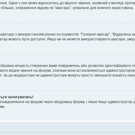
я. Одне з них може відноситись до вашого звання, зазвичай у вигляді зірочок, 
о більше, зображення відомо як "аватара", унікальне для кожного користувача.
аватару з використанням різних інструментів: "Галерея аватар", "Віддалена а
атар можуть бути доступні. Якщо ви не можете використовувати аватари, звер
ображає кількість створених вами повідомлень або дозволяє ідентифікувати п
вати жодне звання на форумі, оскільки вони встановлюються адміністратором
я. За це модератори чи адміністратори можуть просто зменшити кількість нап
ться залогуватись!
l-повідомлення на форумі через вбудовану форму, і лише якщо адміністратор у
ми.