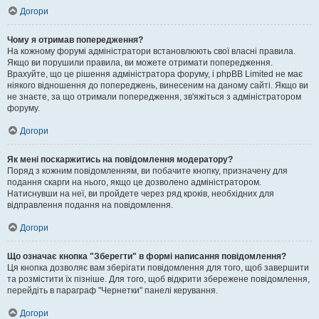
Догори
Чому я отримав попередження?
На кожному форумі адміністратори встановлюють свої власні правила.
Якщо ви порушили правила, ви можете отримати попередження.
Врахуйте, що це рішення адміністратора форуму, і phpBB Limited не має
ніякого відношення до попереджень, винесеним на даному сайті. Якщо ви
не знаєте, за що отримали попередження, зв'яжіться з адміністратором
форуму.
Догори
Як мені поскаржитись на повідомлення модератору?
Поряд з кожним повідомленням, ви побачите кнопку, призначену для
подання скарги на нього, якщо це дозволено адміністратором.
Натиснувши на неї, ви пройдете через ряд кроків, необхідних для
відправлення подання на повідомлення.
Догори
Що означає кнопка "Зберегти" в формі написання повідомлення?
Ця кнопка дозволяє вам зберігати повідомлення для того, щоб завершити
та розмістити їх пізніше. Для того, щоб відкрити збережене повідомлення,
перейдіть в параграф "Чернетки" панелі керування.
Догори