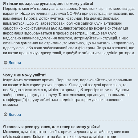
Я тільки що зареєструвався, але не можу увійти!
Перевірте свої ім'я користувача та пароль. Якщо вони вірні, то можливі два
варіанти. Якщо включена підтримка COPPA і при реєстрації ви вказали, що
вам менше 13 років, дотримуйтесь інструкцій. На деяких форумах
вимагається, щоб усі зареєстровані облікові записи були активовані
самостійно користувачами або адміністратором до входу в систему. Ця
інформація відображається в процесі реєстрації. Якщо вам було
надіслано email-повідомлення поштою, дотримуйтесь інструкцій. Якщо
email-повідомлення не отримано, то можливо, що ви вказали неправильну
адресу email або вона заблокований спам-фільтром. Якщо ви впевнені, що
ви ввели правильну адресу email, спробуйте зв'язатися з адміністратором.
Догори
Чому я не можу увійти?
Існує кілька можливих причин. Перш за все, переконайтесь, чи правильно
ви вводите ім'я користувача і пароль. Якщо дані введені правильно, то
необхідно зв'язатися з адміністратором, щоб перевірити, чи не був вам
заборонено доступ до форуму. Також можливо, що допущена помилка в
конфігурації форуму, зв'яжіться з адміністратором для виправлення
помилки.
Догори
Я колись зареєструвався, але тепер не можу увійти!
Можливо, адміністратор з якоїсь причини деактивував або видалив ваш
обліковий запис. Крім того, на багатьох форумах адміністратори