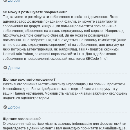
Догори
Чи можу я розміщувати зображення?
Так, ви можете розміщувати зображення в своїх повідомленнях. Якщо
адміністратор дозволив приєднання файлів, ви можете завантажити
зображення на форум. Якщо ні, ви повинні розмістити посилання на
зображення, збережене на загальнодоступному веб-сервері. Наприклад:
http://www.example.com/my-picture.gif. Ви не можете розміщувати
посилання ні на зображення, які знаходяться на вашому комп'ютері (якщо
він не є загальнодоступним сервером), ні на зображення, для доступу до
яких потрібна автентифікація, як, наприклад, такі як поштові скриньки
Hotmail або Yahoo, захищені паролем сайти і т. п. Для відображення
зображення в повідомленні, скористайтесь тегом BBCode [img].
Догори
Що таке важливі оголошення?
Важливі оголошення містять важливу інформацію, і ви повинні прочитати
їх якнайшвидше. Вони відображаються в верхній частині форуму та у
вашій Панелі керування. Можливість написання вами важливих оголошень
надається адміністратором.
Догори
Що таке оголошення?
Оголошення найчастіше містять важливу інформацію для форуму, який ви
переглядаєте в даний момент, і вам необхідно прочитати їх якнайшвидше.