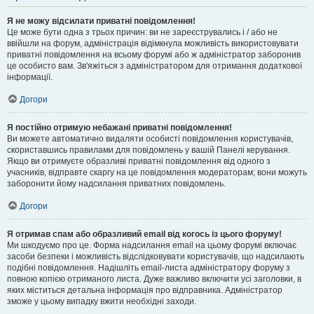
Я не можу відсилати приватні повідомлення!
Це може бути одна з трьох причин: ви не зареєструвались і / або не
ввійшли на форум, адміністрація відімкнула можливість використовувати
приватні повідомлення на всьому форумі або ж адміністратор заборонив
це особисто вам. Зв'яжіться з адміністратором для отримання додаткової
інформації.
Догори
Я постійно отримую небажані приватні повідомлення!
Ви можете автоматично видаляти особисті повідомлення користувачів,
скориставшись правилами для повідомлень у вашій Панелі керування.
Якщо ви отримуєте образливі приватні повідомлення від одного з
учасників, відправте скаргу на це повідомлення модераторам; вони можуть
заборонити йому надсилання приватних повідомлень.
Догори
Я отримав спам або образливий email від когось із цього форуму!
Ми шкодуємо про це. Форма надсилання email на цьому форумі включає
засоби безпеки і можливість відслідковувати користувачів, що надсилають
подібні повідомлення. Надішліть email-листа адміністратору форуму з
повною копією отриманого листа. Дуже важливо включити усі заголовки, в
яких міститься детальна інформація про відправника. Адміністратор
зможе у цьому випадку вжити необхідні заходи.