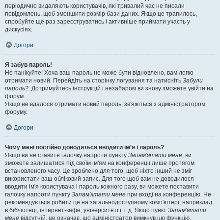
періодично видаляють користувачів, які тривалий час не писали
повідомлень, щоб зменшити розмір бази даних. Якщо це трапилось,
спробуйте ще раз зареєструватись і активніше приймати участь у
дискусіях.
Догори
Я забув пароль!
Не панікуйте! Хоча ваш пароль не може бути відновлено, вам легко
отримати новий. Перейдіть на сторінку логування та натисніть
Забули
пароль?
. Дотримуйтесь інструкцій і незабаром ви знову зможете увійти на
форум.
Якщо не вдалося отримати новий пароль, зв'яжіться з адміністратором
форуму.
Догори
Чому мені постійно доводиться вводити ім’я і пароль?
Якщо ви не ставите галочку напроти пункту
Запам'ятати мене
, ви
зможете залишатися під своїм ім'ям на конференції лише протягом
встановленого часу. Це зроблено для того, щоб ніхто інший не зміг
використати ваш обліковий запис. Для того щоб вам не доводилося
вводити ім'я користувача і пароль кожного разу, ви можете поставити
галочку напроти пункту
Запам'ятати мене
при вході на конференцію. Не
рекомендується робити це на загальнодоступному комп'ютері, наприклад
в бібліотеці, інтернет-кафе, університеті і т. д. Якщо пункт
Запам'ятати
мене
відсутній, це означає, що адміністратор вимкнув цю функцію.