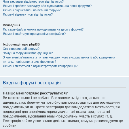
Чим закладки відрізняються від підписок?
Як мені зробити закладку або підписатись на певні форуми?
Як мені підписатись на певний форум?
Як мені відмовитись від підписки?
Вкладення
Які саме файли можна приєднувати на цьому форумі?
Як мені знайти усі приєднані мною файли?
Інформація про phpBB
Хто створив цей форум?
Чому на форумі немає функції X?
З ким мені зв'язатись з питань некоректного використання і / або юридичних
питань, пов'язаних з цим форумом?
Як мені зв'язатися з адміністратором конференції?
Вхід на форум і реєстрація
Навіщо мені потрібно реєструватися?
Ви можете цього і не робити. Все залежить від того, як вирішив
адміністратор форуму, чи потрібно вам реєструватись для розміщення
повідомлень, чи ні. Проте реєстрація дає вам додаткові можливості, які
недоступні для анонімних користувачів, такі як аватари, приватні
повідомлення, відсилання email-повідомлень, участь в групах і т. д.
Реєстрація займе у вас всього декілька хвилин, тому ми рекомендуємо це
зробити.