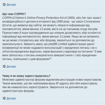
Догори
Що таке COPPA?
COPPA (Children's Online Privacy Protection Act of 1998), або Акт про захист
конфіденційності дитини в інтернеті від 1998 року - це закон Сполучених
Штатів, що вимагає від сайтів, які можуть збирати інформацію від
неповнолітніх, віком менше 13 років, мати на це письмову згоду батьків.
Припустимо й інше підтвердження що опікуни дозволяють збір особистої
інформації від неповнолітніх, віком менше 13 років. Якщо ви не впевнені,
чи це може стосуватись вас або форуму, зверніться за допомогою до
юрисконсульта. Зверніть увагу, що phpBB Limited адміністрація даної
конференції не може надавати консультацій з юридичних питань і не є
об'єктом юридичних відносин, окрім вказаних у відповіді на питання "З ким
мені зв'язатись з питань некоректного використання і / або юридичних
питань, пов'язаних з цим форумом?".
Догори
Чому я не можу зареєструватись?
Можливо адміністратор форуму відключив реєстрацію нових користувачів.
Також можливо, що він заблокував вашу IP-адресу або ім'я користувача,
яке ви намагаєтесь зареєструвати. Зверніться за допомогою до
адміністратора форуму.
Догори