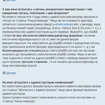
Догори
З ким мені зв'язатись з питань некоректного використання і / або
юридичних питань, пов'язаних з цим форумом?
Ви можете зв'язатися з будь-яким з адміністраторів форуму, вказаних в
списку на сторінці "Наша команда". Якщо ви не отримаєте відповіді,
зв'яжіться з власником домену (введіть
whois lookup
) або, у випадку, якщо
це безкоштовний сервіс (наприклад, chat.ru, Yahoo!, free.fr, f2s.com і т. п.), з
керівництвом або адміністратором цього сервера. Врахуйте, що phpBB
Limited
не має абсолютно ніякої юрисдикції над форумом
і не може
нести ніякої відповідальності за те, ким і як даний форум
використовується. Не звертайтесь до phpBB Limited з юридичних питань
(про припинення роботи форуму, відповідальності за нього і т. д.), які
безпосередньо не стосуються
до сайту phpBB.com або які частково
належать до програмного забезпечення phpBB Limited. Якщо ж ви все-
таки надішлете email на адресу phpBB Limited з приводу використання
цього форуму
третьою стороною
, то не чекайте детальної відповіді чи
будь-якої відповіді взагалі.
Догори
Як мені зв'язатися з адміністратором конференції?
Всі користувачі даного форуму можуть використовувати відповідну форму
на сторінці "Зв'язатися з адміністрацією", якщо дана функція включена
адміністратором.
Зареєстровані користувачі також можуть скористатися контактами на
сторінці "Наша команда".