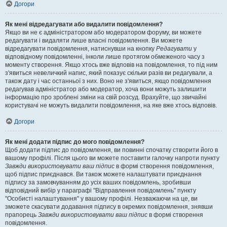
Догори
Як мені відредагувати або видалити повідомлення?
Якщо ви не є адміністратором або модератором форуму, ви можете
редагувати і видаляти лише власні повідомлення. Ви можете
відредагувати повідомлення, натиснувши на кнопку
Редагувати
у
відповідному повідомленні, інколи лише протягом обмеженого часу з
моменту створення. Якщо хтось вже відповів на повідомлення, то під ним
з'явиться невеличкий напис, який показує скільки разів ви редагували, а
також дату і час останньої з них. Воно не з'явиться, якщо повідомлення
редагував адміністратор або модератор, хоча вони можуть залишити
інформацію про зроблені зміни на свій розсуд. Врахуйте, що звичайні
користувачі не можуть видалити повідомлення, на яке вже хтось відповів.
Догори
Як мені додати підпис до мого повідомлення?
Щоб додати підпис до повідомлення, ви повинні спочатку створити його в
вашому профілі. Після цього ви можете поставити галочку напроти пункту
Завжди використовувати ваш підпис
в формі створення повідомлення,
щоб підпис приєднався. Ви також можете налаштувати приєднання
підпису за замовчуванням до усіх ваших повідомлень, зробивши
відповідний вибір у параграфі "Відправлення повідомлень" пункту
"Особисті налаштування" у вашому профілі. Незважаючи на це, ви
зможете скасувати додавання підпису в окремих повідомлення, знявши
прапорець
Завжди використовувати ваш підпис
в формі створення
повідомлення.