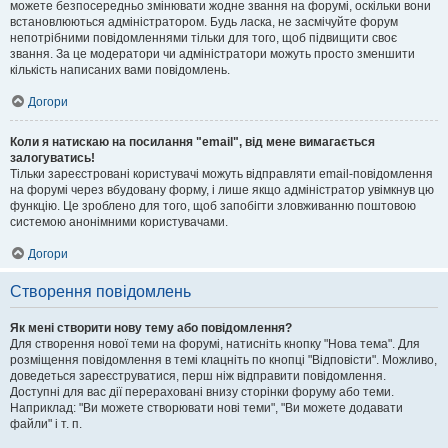
можете безпосередньо змінювати жодне звання на форумі, оскільки вони
встановлюються адміністратором. Будь ласка, не засмічуйте форум
непотрібними повідомленнями тільки для того, щоб підвищити своє
звання. За це модератори чи адміністратори можуть просто зменшити
кількість написаних вами повідомлень.
Догори
Коли я натискаю на посилання "email", від мене вимагається
залогуватись!
Тільки зареєстровані користувачі можуть відправляти email-повідомлення
на форумі через вбудовану форму, і лише якщо адміністратор увімкнув цю
функцію. Це зроблено для того, щоб запобігти зловживанню поштовою
системою анонімними користувачами.
Догори
Створення повідомлень
Як мені створити нову тему або повідомлення?
Для створення нової теми на форумі, натисніть кнопку "Нова тема". Для
розміщення повідомлення в темі клацніть по кнопці "Відповісти". Можливо,
доведеться зареєструватися, перш ніж відправити повідомлення.
Доступні для вас дії перераховані внизу сторінки форуму або теми.
Наприклад: "Ви можете створювати нові теми", "Ви можете додавати
файли" і т. п.