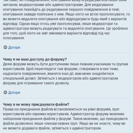
Так само, як і повідомлення, опитування можуть редагуватись лише їхнім
автором, модераторами або адміністраторами. Для редагування
опитування перейдіть до редагування першого повідомлення в темі;
опитування завжди пов'язане з ним. Якщо ніхто не встиг проголосувати, то
ви можете видалити опитування або відредагувати будь-який з варіантів
відповіді. Однак якщо хтось уже проголосував, лише модератори та
адміністратори можуть редагувати та видаляти опитування. Це зроблено
для того, щоб ніхто не зміг змінювати варіанти відповіді під час
голосування.
Догори
Чому я не маю доступу до форуму?
Деякі форуми можуть бути доступними лише певним учасникам та групам
користувачів. Щоб переглядати такі форуми, створювати в них теми,
надсилати повідомлення, вчиняти інші дії, вам може знадобитися
спеціальний дозвіл. Зв'яжіться з модератором або адміністратором
форуму для отримання такого дозволу.
Догори
Чому я не можу приєднувати файли?
Права на приєднання файлів встановлюються на рівні форумів, груп
користувачів або окремих користувачів. Адміністратор форуму можливо
заборонив приєднання файлів у форумі. Також можливо, що приєднувати
файли дозволено лише членам певних груп. Якщо ви не знаєте, чому ви
не можете додавати файли, зв'яжіться з адміністратором.