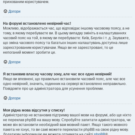
прихованим користувачем.
Догори
На форумі встановлено невірний час!
Можливо, відображається час, що відповідає іншому часовому поясу, а не
тому, в якому перебуваєте ви. В цьому випадку змініть в налаштуваннях
часовий пояс на той, в якому ви перебуваєте: Київ, Берлін і т. д. Зауважте,
що зміна часового поясу та багатьох інших налаштувань доступна лише
зареєстрованим користувачам. Якщо ви не зареєстровані, то це
непоганий момент зробити це.
Догори
Я встановив власну часову зону, але час все одно невірний!
Якщо ви впевнені, що правильно встановили часовий пояс, але час все
одно невірний, значить, годинник на сервері встановлено неправильно.
Повідомте про це адміністратора для усунення проблеми.
Догори
Моя рідна мова відсутня у списку!
Адміністратор не встановив підтримку вашої мови на форумі, або ще ніхто
не переклав phpBB на вашу мову. Спробуйте запитати адміністратора, чи
може він встановити необхідний вам мовний пакет. Якщо такого мовного
пакета не існує, то ви самі можете перекласти phpBB на свою рідну мову.
Додаткову інформацію ви можете отримати на сайті
phpBB
®.