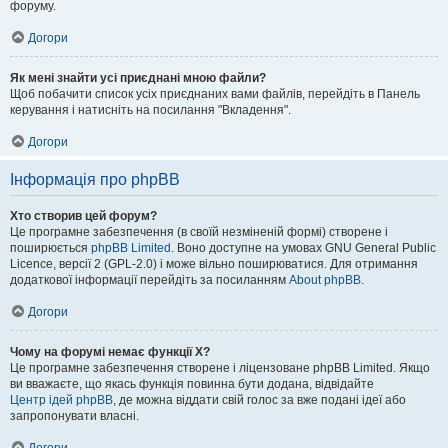
форуму.
Догори
Як мені знайти усі приєднані мною файли?
Щоб побачити список усіх приєднаних вами файлів, перейдіть в Панель
керування і натисніть на посилання "Вкладення".
Догори
Інформація про phpBB
Хто створив цей форум?
Це програмне забезпечення (в своїй незміненій формі) створене і
поширюється
phpBB Limited
. Воно доступне на умовах GNU General Public
Licence, версії 2 (GPL-2.0) і може вільно поширюватися. Для отримання
додаткової інформації перейдіть за посиланням
About phpBB
.
Догори
Чому на форумі немає функції X?
Це програмне забезпечення створене і ліцензоване phpBB Limited. Якщо
ви вважаєте, що якась функція повинна бути додана, відвідайте
Центр ідей phpBB
, де можна віддати свій голос за вже подані ідеї або
запропонувати власні.