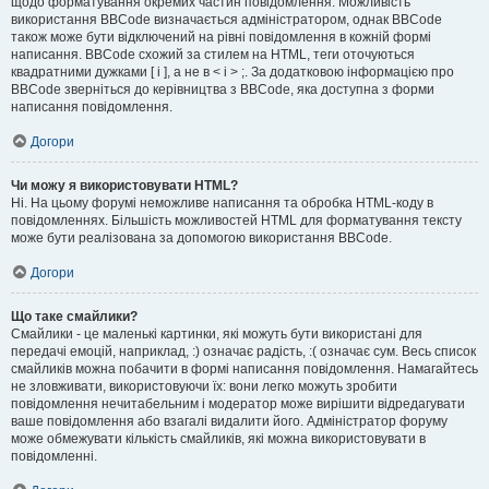
щодо форматування окремих частин повідомлення. Можливість
використання BBCode визначається адміністратором, однак BBCode
також може бути відключений на рівні повідомлення в кожній формі
написання. BBCode схожий за стилем на HTML, теги оточуються
квадратними дужками [ і ], а не в < і > ;. За додатковою інформацією про
BBCode зверніться до керівництва з BBCode, яка доступна з форми
написання повідомлення.
Догори
Чи можу я використовувати HTML?
Ні. На цьому форумі неможливе написання та обробка HTML-коду в
повідомленнях. Більшість можливостей HTML для форматування тексту
може бути реалізована за допомогою використання BBCode.
Догори
Що таке смайлики?
Смайлики - це маленькі картинки, які можуть бути використані для
передачі емоцій, наприклад, :) означає радість, :( означає сум. Весь список
смайликів можна побачити в формі написання повідомлення. Намагайтесь
не зловживати, використовуючи їх: вони легко можуть зробити
повідомлення нечитабельним і модератор може вирішити відредагувати
ваше повідомлення або взагалі видалити його. Адміністратор форуму
може обмежувати кількість смайликів, які можна використовувати в
повідомленні.