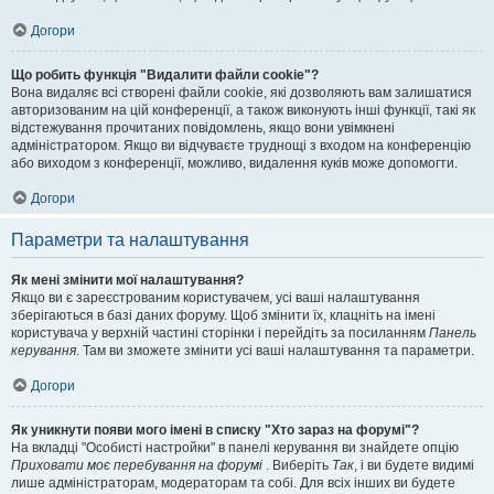
Догори
Що робить функція "Видалити файли cookie"?
Вона видаляє всі створені файли cookie, які дозволяють вам залишатися
авторизованим на цій конференції, а також виконують інші функції, такі як
відстежування прочитаних повідомлень, якщо вони увімкнені
адміністратором. Якщо ви відчуваєте труднощі з входом на конференцію
або виходом з конференції, можливо, видалення куків може допомогти.
Догори
Параметри та налаштування
Як мені змінити мої налаштування?
Якщо ви є зареєстрованим користувачем, усі ваші налаштування
зберігаються в базі даних форуму. Щоб змінити їх, клацніть на імені
користувача у верхній частині сторінки і перейдіть за посиланням
Панель
керування
. Там ви зможете змінити усі ваші налаштування та параметри.
Догори
Як уникнути появи мого імені в списку "Хто зараз на форумі"?
На вкладці "Особисті настройки" в панелі керування ви знайдете опцію
Приховати моє перебування на форумі
. Виберіть
Так
, і ви будете видимі
лише адміністраторам, модераторам та собі. Для всіх інших ви будете