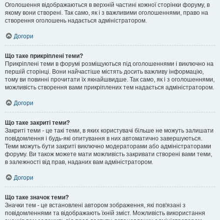
Оголошення відображаються в верхній частині кожної сторінки форуму, в
якому вони створені. Так само, як і з важливими оголошеннями, право на
створення оголошень надається адміністратором.
Догори
Що таке прикріплені теми?
Прикріплені теми в форумі розміщуються під оголошеннями і виключно на
першій сторінці. Вони найчастіше містять досить важливу інформацію,
тому ви повинні прочитати їх якнайшвидше. Так само, як і з оголошеннями,
можливість створення вами прикріплених тем надається адміністратором.
Догори
Що таке закриті теми?
Закриті теми - це такі теми, в яких користувачі більше не можуть залишати
повідомлення і будь-які опитування в них автоматично завершуються.
Теми можуть бути закриті виключно модераторами або адміністраторами
форуму. Ви також можете мати можливість закривати створені вами теми,
в залежності від прав, наданих вам адміністратором.
Догори
Що таке значок теми?
Значки тем - це встановлені автором зображення, які пов'язані з
повідомленнями та відображають їхній зміст. Можливість використання