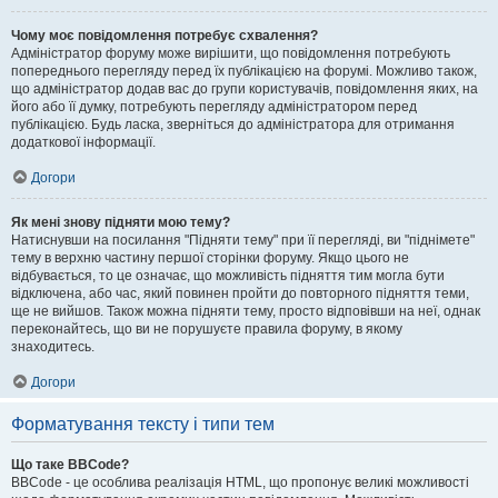
Чому моє повідомлення потребує схвалення?
Адміністратор форуму може вирішити, що повідомлення потребують
попереднього перегляду перед їх публікацією на форумі. Можливо також,
що адміністратор додав вас до групи користувачів, повідомлення яких, на
його або її думку, потребують перегляду адміністратором перед
публікацією. Будь ласка, зверніться до адміністратора для отримання
додаткової інформації.
Догори
Як мені знову підняти мою тему?
Натиснувши на посилання "Підняти тему" при її перегляді, ви "піднімете"
тему в верхню частину першої сторінки форуму. Якщо цього не
відбувається, то це означає, що можливість підняття тим могла бути
відключена, або час, який повинен пройти до повторного підняття теми,
ще не вийшов. Також можна підняти тему, просто відповівши на неї, однак
переконайтесь, що ви не порушуєте правила форуму, в якому
знаходитесь.
Догори
Форматування тексту і типи тем
Що таке BBCode?
BBCode - це особлива реалізація HTML, що пропонує великі можливості