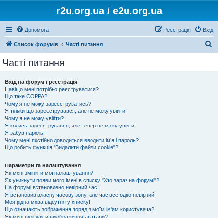
r2u.org.ua / e2u.org.ua
Допомога
Реєстрація
Вхід
П
Список форумів
Часті питання
о
Часті питання
ш
у
Вхід на форум і реєстрація
Навіщо мені потрібно реєструватися?
к
Що таке COPPA?
Чому я не можу зареєструватись?
Я тільки що зареєструвався, але не можу увійти!
Чому я не можу увійти?
Я колись зареєструвався, але тепер не можу увійти!
Я забув пароль!
Чому мені постійно доводиться вводити ім’я і пароль?
Що робить функція "Видалити файли cookie"?
Параметри та налаштування
Як мені змінити мої налаштування?
Як уникнути появи мого імені в списку "Хто зараз на форумі"?
На форумі встановлено невірний час!
Я встановив власну часову зону, але час все одно невірний!
Моя рідна мова відсутня у списку!
Що означають зображення поряд з моїм ім'ям користувача?
Як мені включити відображення аватари?