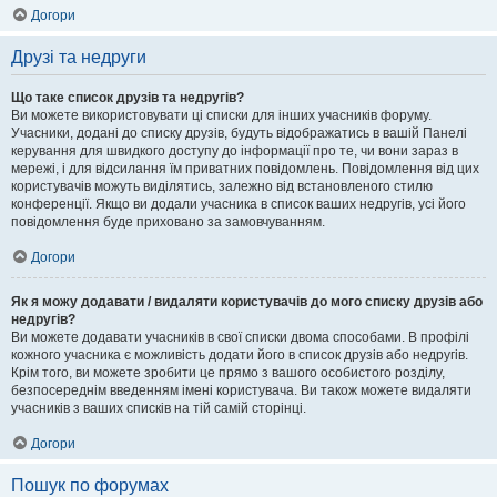
Догори
Друзі та недруги
Що таке список друзів та недругів?
Ви можете використовувати ці списки для інших учасників форуму.
Учасники, додані до списку друзів, будуть відображатись в вашій Панелі
керування для швидкого доступу до інформації про те, чи вони зараз в
мережі, і для відсилання їм приватних повідомлень. Повідомлення від цих
користувачів можуть виділятись, залежно від встановленого стилю
конференції. Якщо ви додали учасника в список ваших недругів, усі його
повідомлення буде приховано за замовчуванням.
Догори
Як я можу додавати / видаляти користувачів до мого списку друзів або
недругів?
Ви можете додавати учасників в свої списки двома способами. В профілі
кожного учасника є можливість додати його в список друзів або недругів.
Крім того, ви можете зробити це прямо з вашого особистого розділу,
безпосереднім введенням імені користувача. Ви також можете видаляти
учасників з ваших списків на тій самій сторінці.
Догори
Пошук по форумах