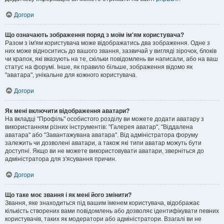
Догори
Що означають зображення поряд з моїм ім'ям користувача?
Разом з ім'ям користувача може відображатись два зображення. Одне з
них може відноситись до вашого звання, зазвичай у вигляді зірочок, блоків
чи крапок, які вказують на те, скільки повідомлень ви написали, або на ваш
статус на форумі. Інше, як правило більше, зображення відомо як
"аватара", унікальне для кожного користувача.
Догори
Як мені включити відображення аватари?
На вкладці "Профіль" особистого розділу ви можете додати аватару з
використанням різних інструментів: "Галерея аватар", "Віддалена
аватара" або "Завантажувана аватара". Від адміністратора форуму
залежить чи дозволені аватари, а також які типи аватар можуть бути
доступні. Якщо ви не можете використовувати аватари, зверніться до
адміністратора для з'ясування причин.
Догори
Що таке моє звання і як мені його змінити?
Звання, яке знаходиться під вашим іменем користувача, відображає
кількість створених вами повідомлень або дозволяє ідентифікувати певних
користувачів, таких як модератори або адміністратори. Взагалі ви не