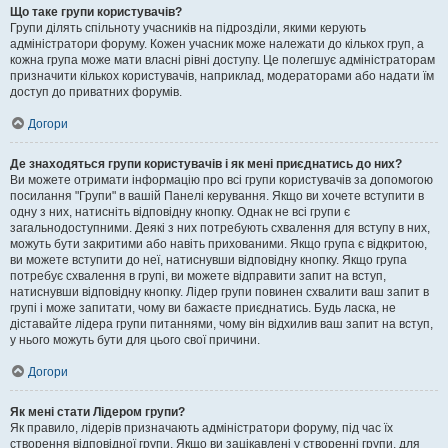
Що таке групи користувачів?
Групи ділять спільноту учасників на підрозділи, якими керують
адміністратори форуму. Кожен учасник може належати до кількох груп, а
кожна група може мати власні рівні доступу. Це полегшує адміністраторам
призначити кількох користувачів, наприклад, модераторами або надати їм
доступ до приватних форумів.
Догори
Де знаходяться групи користувачів і як мені приєднатись до них?
Ви можете отримати інформацію про всі групи користувачів за допомогою
посилання "Групи" в вашій Панелі керування. Якщо ви хочете вступити в
одну з них, натисніть відповідну кнопку. Однак не всі групи є
загальнодоступними. Деякі з них потребують схвалення для вступу в них,
можуть бути закритими або навіть прихованими. Якщо група є відкритою,
ви можете вступити до неї, натиснувши відповідну кнопку. Якщо група
потребує схвалення в групі, ви можете відправити запит на вступ,
натиснувши відповідну кнопку. Лідер групи повинен схвалити ваш запит в
групі і може запитати, чому ви бажаєте приєднатись. Будь ласка, не
діставайте лідера групи питаннями, чому він відхилив ваш запит на вступ,
у нього можуть бути для цього свої причини.
Догори
Як мені стати Лідером групи?
Як правило, лідерів призначають адміністратори форуму, під час їх
створення відповідної групи. Якщо ви зацікавлені у створенні групи, для