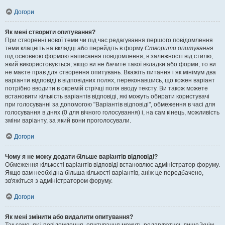
Догори
Як мені створити опитування?
При створенні нової теми чи під час редагування першого повідомлення
теми клацніть на вкладці або перейдіть в форму
Створити опитування
під основною формою написання повідомлення, в залежності від стилю,
який використовується; якщо ви не бачите такої вкладки або форми, то ви
не маєте прав для створення опитувань. Вкажіть питання і як мінімум два
варіанти відповіді в відповідних полях, переконавшись, що кожен варіант
потрібно вводити в окремій стрічці поля вводу тексту. Ви також можете
встановити кількість варіантів відповіді, які можуть обирати користувачі
при голосуванні за допомогою "Варіантів відповіді", обмеження в часі для
голосування в днях (0 для вічного голосування) і, на сам кінець, можливість
зміни варіанту, за який вони проголосували.
Догори
Чому я не можу додати більше варіантів відповіді?
Обмеження кількості варіантів відповіді встановлює адміністратор форуму.
Якщо вам необхідна більша кількості варіантів, аніж це передбачено,
зв'яжіться з адміністратором форуму.
Догори
Як мені змінити або видалити опитування?