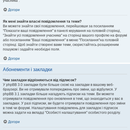
учасника".
Догори
Як мені знайти власні повідомлення та теми?
Ви можете знайти свої повідомлення, перейшовши за посиланням
"Показати ваші повідомлення" в панелі керування на головній сторінці,
"Знайти усі повідомлення учасника" на сторінці вашого профілю на форумі
або посиланням "Ваші повідомлення" в меню "Посилання"на головній
сторінці. Щоб знайти створені вами теми, скористайтесь розширеним
пошуком і задайте необхідні поля.
Догори
Абонементи і закладки
Чим закладки відрізняються від підписок?
У phpBB 3.0 закладки були більше схожі на закладки в вашому веб-
браузері. Ви не отримували попереджень про зміни, що відбулися. У
phpBB 3.1 закладки більше нагадують підписки на теми. Ви можете
отримувати повідомлення про оновлення в темі, що знаходиться у вас в
закладках. У разі підписки, ви будете отримувати повідомлення про зміни
в темі чи форумі. Налаштування повідомлень для закладок і підписок
можна задати на вкладці "Особисті налаштування" особистого розділу.
Догори