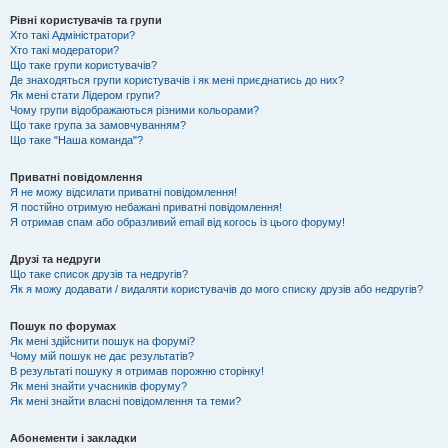
Рівні користувачів та групи
Хто такі Адміністратори?
Хто такі модератори?
Що таке групи користувачів?
Де знаходяться групи користувачів і як мені приєднатись до них?
Як мені стати Лідером групи?
Чому групи відображаються різними кольорами?
Що таке група за замовчуванням?
Що таке "Наша команда"?
Приватні повідомлення
Я не можу відсилати приватні повідомлення!
Я постійно отримую небажані приватні повідомлення!
Я отримав спам або образливий email від когось із цього форуму!
Друзі та недруги
Що таке список друзів та недругів?
Як я можу додавати / видаляти користувачів до мого списку друзів або недругів?
Пошук по форумах
Як мені здійснити пошук на форумі?
Чому мій пошук не дає результатів?
В результаті пошуку я отримав порожню сторінку!
Як мені знайти учасників форуму?
Як мені знайти власні повідомлення та теми?
Абонементи і закладки