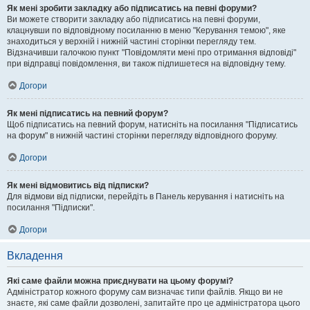
Як мені зробити закладку або підписатись на певні форуми?
Ви можете створити закладку або підписатись на певні форуми,
клацнувши по відповідному посиланню в меню "Керування темою", яке
знаходиться у верхній і нижній частині сторінки перегляду тем.
Відзначивши галочкою пункт "Повідомляти мені про отримання відповіді"
при відправці повідомлення, ви також підпишетеся на відповідну тему.
Догори
Як мені підписатись на певний форум?
Щоб підписатись на певний форум, натисніть на посилання "Підписатись
на форум" в нижній частині сторінки перегляду відповідного форуму.
Догори
Як мені відмовитись від підписки?
Для відмови від підписки, перейдіть в Панель керування і натисніть на
посилання "Підписки".
Догори
Вкладення
Які саме файли можна приєднувати на цьому форумі?
Адміністратор кожного форуму сам визначає типи файлів. Якщо ви не
знаєте, які саме файли дозволені, запитайте про це адміністратора цього