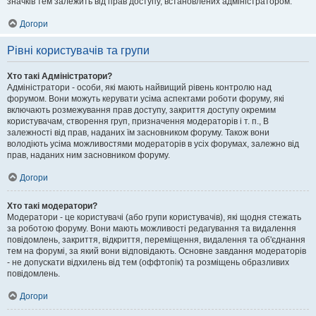
значків тем залежить від прав доступу, встановлених адміністратором.
Догори
Рівні користувачів та групи
Хто такі Адміністратори?
Адміністратори - особи, які мають найвищий рівень контролю над
форумом. Вони можуть керувати усіма аспектами роботи форуму, які
включають розмежування прав доступу, закриття доступу окремим
користувачам, створення груп, призначення модераторів і т. п., В
залежності від прав, наданих їм засновником форуму. Також вони
володіють усіма можливостями модераторів в усіх форумах, залежно від
прав, наданих ним засновником форуму.
Догори
Хто такі модератори?
Модератори - це користувачі (або групи користувачів), які щодня стежать
за роботою форуму. Вони мають можливості редагування та видалення
повідомлень, закриття, відкриття, переміщення, видалення та об'єднання
тем на форумі, за який вони відповідають. Основне завдання модераторів
- не допускати відхилень від тем (оффтопік) та розміщень образливих
повідомлень.
Догори