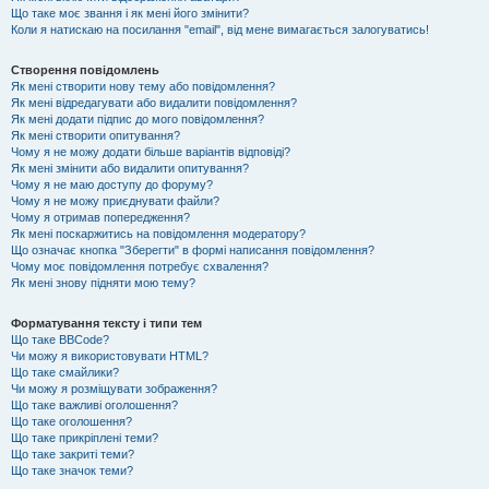
Що таке моє звання і як мені його змінити?
Коли я натискаю на посилання "email", від мене вимагається залогуватись!
Створення повідомлень
Як мені створити нову тему або повідомлення?
Як мені відредагувати або видалити повідомлення?
Як мені додати підпис до мого повідомлення?
Як мені створити опитування?
Чому я не можу додати більше варіантів відповіді?
Як мені змінити або видалити опитування?
Чому я не маю доступу до форуму?
Чому я не можу приєднувати файли?
Чому я отримав попередження?
Як мені поскаржитись на повідомлення модератору?
Що означає кнопка "Зберегти" в формі написання повідомлення?
Чому моє повідомлення потребує схвалення?
Як мені знову підняти мою тему?
Форматування тексту і типи тем
Що таке BBCode?
Чи можу я використовувати HTML?
Що таке смайлики?
Чи можу я розміщувати зображення?
Що таке важливі оголошення?
Що таке оголошення?
Що таке прикріплені теми?
Що таке закриті теми?
Що таке значок теми?