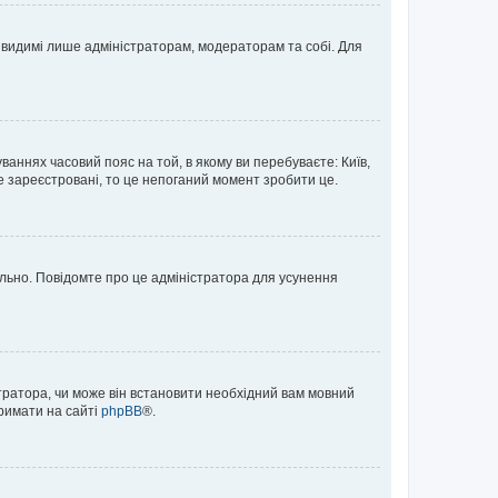
те видимі лише адміністраторам, модераторам та собі. Для
ваннях часовий пояс на той, в якому ви перебуваєте: Київ,
е зареєстровані, то це непоганий момент зробити це.
ильно. Повідомте про це адміністратора для усунення
тратора, чи може він встановити необхідний вам мовний
тримати на сайті
phpBB
®.