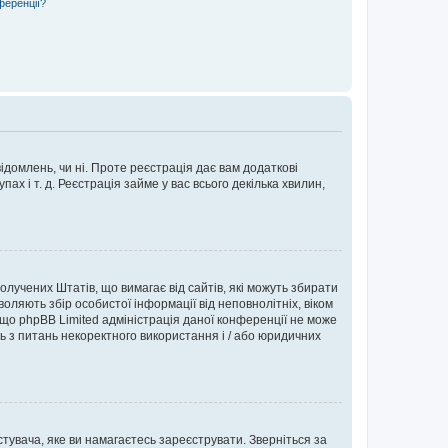
ференції?
ідомлень, чи ні. Проте реєстрація дає вам додаткові
ах і т. д. Реєстрація займе у вас всього декілька хвилин,
Сполучених Штатів, що вимагає від сайтів, які можуть збирати
оляють збір особистої інформації від неповнолітніх, віком
 що phpBB Limited адміністрація даної конференції не може
сь з питань некоректного використання і / або юридичних
тувача, яке ви намагаєтесь зареєструвати. Зверніться за