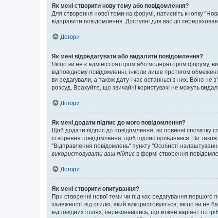
Як мені створити нову тему або повідомлення?
Для створення нової теми на форумі, натисніть кнопку "Нов
відправити повідомлення. Доступні для вас дії перерахован
Догори
Як мені відредагувати або видалити повідомлення?
Якщо ви не є адміністратором або модератором форуму, ви
відповідному повідомленні, інколи лише протягом обмеженог
ви редагували, а також дату і час останньої з них. Воно н
розсуд. Врахуйте, що звичайні користувачі не можуть видали
Догори
Як мені додати підпис до мого повідомлення?
Щоб додати підпис до повідомлення, ви повинні спочатку с
створення повідомлення, щоб підпис приєднався. Ви також
"Відправлення повідомлень" пункту "Особисті налаштуванн
використовувати ваш підпис
в формі створення повідомле
Догори
Як мені створити опитування?
При створенні нової теми чи під час редагування першого 
залежності від стилю, який використовується; якщо ви не ба
відповідних полях, переконавшись, що кожен варіант потрібн