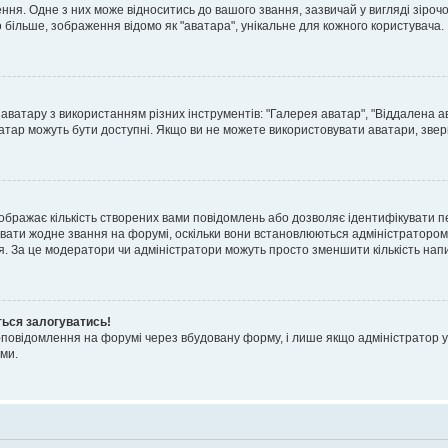
я. Одне з них може відноситись до вашого звання, зазвичай у вигляді зірочок, 
о більше, зображення відомо як "аватара", унікальне для кожного користувача.
аватару з використанням різних інструментів: "Галерея аватар", "Віддалена а
атар можуть бути доступні. Якщо ви не можете використовувати аватари, звер
ображає кількість створених вами повідомлень або дозволяє ідентифікувати п
вати жодне звання на форумі, оскільки вони встановлюються адміністратором
я. За це модератори чи адміністратори можуть просто зменшити кількість нап
ться залогуватись!
l-повідомлення на форумі через вбудовану форму, і лише якщо адміністратор у
ми.