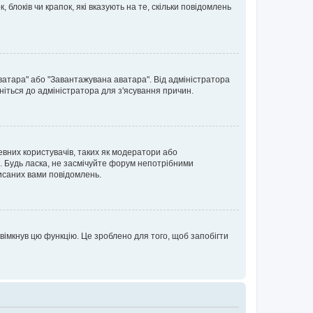
блоків чи крапок, які вказують на те, скільки повідомлень
ватара" або "Завантажувана аватара". Від адміністратора
ніться до адміністратора для з'ясування причин.
евних користувачів, таких як модератори або
. Будь ласка, не засмічуйте форум непотрібними
исаних вами повідомлень.
вімкнув цю функцію. Це зроблено для того, щоб запобігти