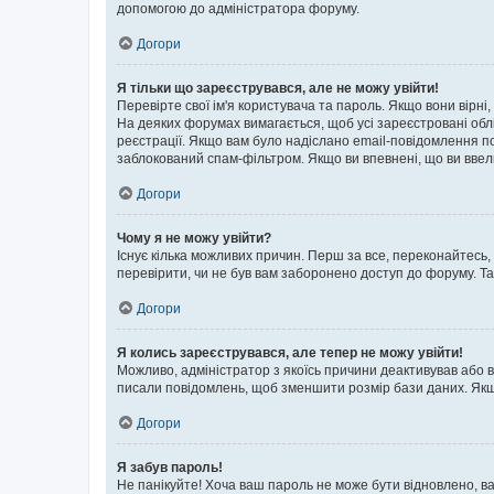
допомогою до адміністратора форуму.
Догори
Я тільки що зареєструвався, але не можу увійти!
Перевірте свої ім'я користувача та пароль. Якщо вони вірні
На деяких форумах вимагається, щоб усі зареєстровані обл
реєстрації. Якщо вам було надіслано email-повідомлення п
заблокований спам-фільтром. Якщо ви впевнені, що ви ввел
Догори
Чому я не можу увійти?
Існує кілька можливих причин. Перш за все, переконайтесь,
перевірити, чи не був вам заборонено доступ до форуму. Т
Догори
Я колись зареєструвався, але тепер не можу увійти!
Можливо, адміністратор з якоїсь причини деактивував або в
писали повідомлень, щоб зменшити розмір бази даних. Якщо
Догори
Я забув пароль!
Не панікуйте! Хоча ваш пароль не може бути відновлено, ва