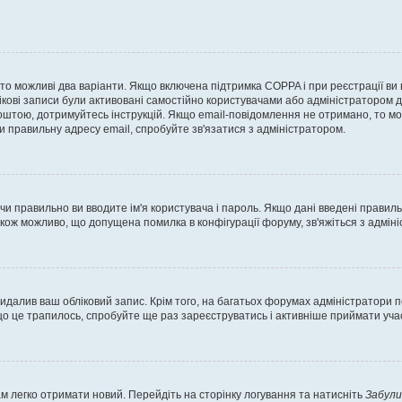
, то можливі два варіанти. Якщо включена підтримка COPPA і при реєстрації ви
ікові записи були активовані самостійно користувачами або адміністратором д
оштою, дотримуйтесь інструкцій. Якщо email-повідомлення не отримано, то м
и правильну адресу email, спробуйте зв'язатися з адміністратором.
 чи правильно ви вводите ім'я користувача і пароль. Якщо дані введені правил
акож можливо, що допущена помилка в конфігурації форуму, зв'яжіться з адмі
идалив ваш обліковий запис. Крім того, на багатьох форумах адміністратори п
 це трапилось, спробуйте ще раз зареєструватись і активніше приймати участ
м легко отримати новий. Перейдіть на сторінку логування та натисніть
Забули