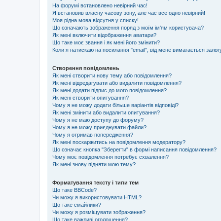
На форумі встановлено невірний час!
Я встановив власну часову зону, але час все одно невірний!
Моя рідна мова відсутня у списку!
Що означають зображення поряд з моїм ім'ям користувача?
Як мені включити відображення аватари?
Що таке моє звання і як мені його змінити?
Коли я натискаю на посилання "email", від мене вимагається залог
Створення повідомлень
Як мені створити нову тему або повідомлення?
Як мені відредагувати або видалити повідомлення?
Як мені додати підпис до мого повідомлення?
Як мені створити опитування?
Чому я не можу додати більше варіантів відповіді?
Як мені змінити або видалити опитування?
Чому я не маю доступу до форуму?
Чому я не можу приєднувати файли?
Чому я отримав попередження?
Як мені поскаржитись на повідомлення модератору?
Що означає кнопка "Зберегти" в формі написання повідомлення?
Чому моє повідомлення потребує схвалення?
Як мені знову підняти мою тему?
Форматування тексту і типи тем
Що таке BBCode?
Чи можу я використовувати HTML?
Що таке смайлики?
Чи можу я розміщувати зображення?
Що таке важливі оголошення?