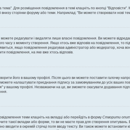
а тема". Для розміщення повідомлення в темі клацніть по кнопці "Відповісти"
і внизу сторінки форуму або теми. Наприклад: "Ви можете створювати нові теми
 можете редагувати і видаляти лише власні повідомлення. Ви можете відреда
о часу з моменту створення. Якщо хтось вже відповів на повідомлення, то під 
е з'явиться, якщо повідомлення редагував адміністратор або модератор, хоча в
ти повідомлення, на яке вже хтось відповів.
творити його в вашому профілі. Після цього ви можете поставити галочку напр
 можете налаштувати приєднання підпису за замовчуванням до усіх ваших пов
я" у вашому профілі. Незважаючи на це, ви зможете скасувати додавання під
ння.
повідомлення теми клацніть на вкладці або перейдіть в форму
Створити опит
чите такої вкладки або форми, то ви не маєте прав для створення опитувань. Вк
о вводити в окремій стрічці поля вводу тексту. Ви також можете встановити кіль