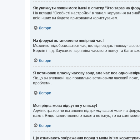
Як уникнути появи мого імені в списку "Хто зараз на фор
На вкладці "Особисті настройки" в панелі керування ви зн
всіх інших ви будете прихованим користувачем.
Догори
На форумі встановлено невірний час!
Можливо, відображається час, що відповідає іншому часовому
Берлін і т. д. Зауважте, що зміна часового поясу та бага
Догори
Я встановив власну часову зону, але час все одно невір
Якщо ви впевнені, що правильно встановили часовий пояс, 
проблеми.
Догори
Моя рідна мова відсутня у списку!
Адміністратор не встановив підтримку вашої мови на форум
пакет. Якщо такого мовного пакета не існує, то ви самі мо
Догори
Що означають зображення поряд з моїм ім'ям користува