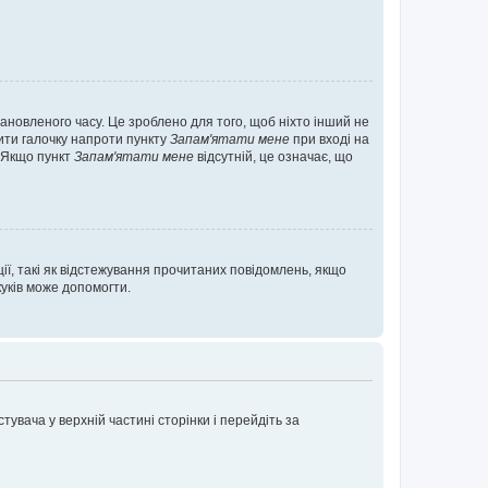
ановленого часу. Це зроблено для того, щоб ніхто інший не
вити галочку напроти пункту
Запам'ятати мене
при вході на
. Якщо пункт
Запам'ятати мене
відсутній, це означає, що
ії, такі як відстежування прочитаних повідомлень, якщо
уків може допомогти.
увача у верхній частині сторінки і перейдіть за