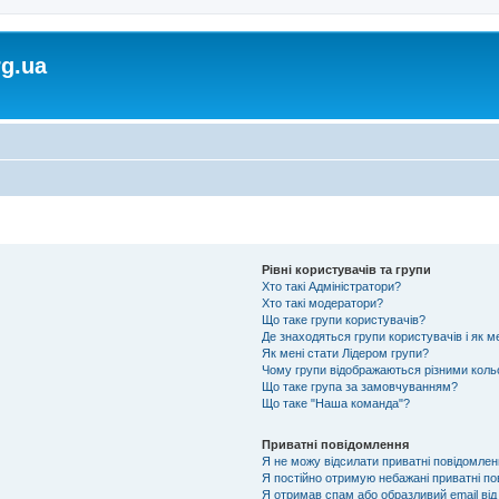
rg.ua
Рівні користувачів та групи
Хто такі Адміністратори?
Хто такі модератори?
Що таке групи користувачів?
Де знаходяться групи користувачів і як м
Як мені стати Лідером групи?
Чому групи відображаються різними кол
Що таке група за замовчуванням?
Що таке "Наша команда"?
Приватні повідомлення
Я не можу відсилати приватні повідомлен
Я постійно отримую небажані приватні по
Я отримав спам або образливий email від