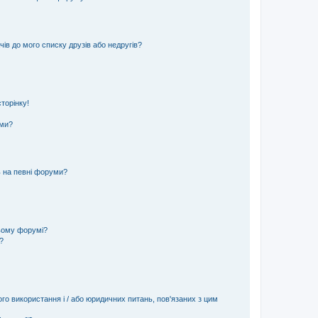
ів до мого списку друзів або недругів?
торінку!
еми?
ь на певні форуми?
ьому форумі?
?
ого використання і / або юридичних питань, пов'язаних з цим