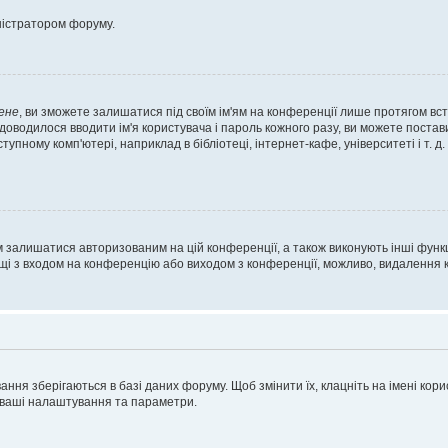
ністратором форуму.
ене
, ви зможете залишатися під своїм ім'ям на конференції лише протягом вст
 доводилося вводити ім'я користувача і пароль кожного разу, ви можете поста
пному комп'ютері, наприклад в бібліотеці, інтернет-кафе, університеті і т. д
м залишатися авторизованим на цій конференції, а також виконують інші функц
ощі з входом на конференцію або виходом з конференції, можливо, видалення к
ня зберігаються в базі даних форуму. Щоб змінити їх, клацніть на імені корист
і ваші налаштування та параметри.