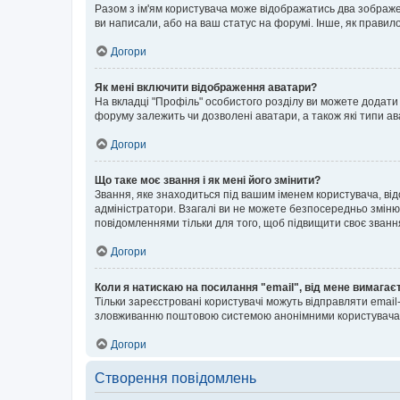
Разом з ім'ям користувача може відображатись два зображенн
ви написали, або на ваш статус на форумі. Інше, як правил
Догори
Як мені включити відображення аватари?
На вкладці "Профіль" особистого розділу ви можете додати 
форуму залежить чи дозволені аватари, а також які типи ав
Догори
Що таке моє звання і як мені його змінити?
Звання, яке знаходиться під вашим іменем користувача, від
адміністратори. Взагалі ви не можете безпосередньо зміню
повідомленнями тільки для того, щоб підвищити своє званн
Догори
Коли я натискаю на посилання "email", від мене вимагає
Тільки зареєстровані користувачі можуть відправляти emai
зловживанню поштовою системою анонімними користувача
Догори
Створення повідомлень