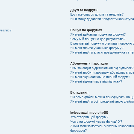
Друзі та недруги
Що таке список друзів та недругів?
Як я можу додавати / видаляти користувач
Пошук по форумах
уватись!
Як мені здійснити пошук на форумі?
Чому мій пошук не дає результатів?
В результаті пошуку я отримав порожню с
Як мені знайти учасників форуму?
Як мені знайти власні повідомлення та т
Абонементи і закладки
Чим закладки відрізняються від підписок?
Як мені зробити закладку або підписатис
Як мені підписатись на певний форум?
Як мені відмовитись від підписки?
Вкладення
Які саме файли можна приєднувати на ц
Як мені знайти усі приєднані мною файли
Інформація про phpBB
Хто створив цей форум?
Чому на форумі немає функції X?
З ким мені зв'язатись з питань некоректн
форумом?