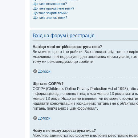
Що таке оголошення?
Що таке прикріплені теми?
Що таке закриті теми?
Що таке значок теми?
Вхід на форум і реєстрація
Навіщо мені потрібно реєструватися?
Ви можете цього і не робити. Все залежить від того, як ви
можливості, які недоступні для анонімних користувачів, такі
тому ми рекомендуємо це зробити.
Догори
Що таке COPPA?
COPPA (Children's Online Privacy Protection Act of 1998), аб
інформацію від неповнолітніх, віком менше 13 років, мати н
менше 13 років. Якщо ви не впевнені, чи це може стосувати
надавати консультацій з юридичних питань і не є об'єктом ю
питань, пов'язаних з цим форумом?".
Догори
Чому я не можу зареєструватись?
Можливо адміністратор форуму відключив реєстрацію нових к