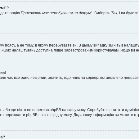
умі"?
айдете опцію
Приховати моє перебування на форумі
. Виберіть
Так
, і ви буде
 поясу, а не тому, в якому перебуваєте ви. В цьому випадку змініть в налашту
тьох інших налаштувань доступна лише зареєстрованим користувачам. Якщо ви н
ний!
але час все одно невірний, значить, годинник на сервері встановлено неправ
і, або ще ніхто не переклав phpBB на вашу мову. Спробуйте запитати адмініс
жете перекласти phpBB на свою рідну мову. Додаткову інформацію ви можете о
ча?