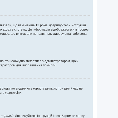
 вказали, що вам менше 13 років, дотримуйтесь інструкцій.
о входу в систему. Ця інформація відображається в процесі
ожливо, що ви вказали неправильну адресу email або вона
ьно, то необхідно зв'язатися з адміністратором, щоб
ністратором для виправлення помилки.
еріодично видаляють користувачів, які тривалий час не
ь у дискусіях.
 пароль?
. Дотримуйтесь інструкцій і незабаром ви знову