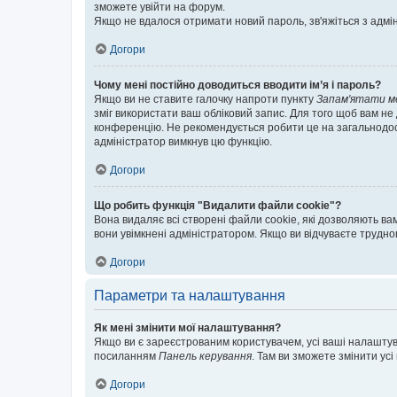
зможете увійти на форум.
Якщо не вдалося отримати новий пароль, зв'яжіться з адмі
Догори
Чому мені постійно доводиться вводити ім’я і пароль?
Якщо ви не ставите галочку напроти пункту
Запам'ятати м
зміг використати ваш обліковий запис. Для того щоб вам не
конференцію. Не рекомендується робити це на загальнодосту
адміністратор вимкнув цю функцію.
Догори
Що робить функція "Видалити файли cookie"?
Вона видаляє всі створені файли cookie, які дозволяють ва
вони увімкнені адміністратором. Якщо ви відчуваєте трудн
Догори
Параметри та налаштування
Як мені змінити мої налаштування?
Якщо ви є зареєстрованим користувачем, усі ваші налаштуван
посиланням
Панель керування
. Там ви зможете змінити ус
Догори