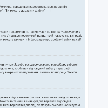
. Можливо, доведеться зареєструватися, перш ніж
", "Ви можете додавати файли" і т. п.
гувати повідомлення, натиснувши на кнопку
Редагувати
у
ним з'явиться невеличкий напис, який показує скільки разів
они можуть залишити інформацію про зроблені зміни на свій
оти пункту
Завжди використовувати ваш підпис
в формі
ідомлень, зробивши відповідний вибір у параграфі
пису в окремих повідомлення, знявши прапорець
Завжди
ування
під основною формою написання повідомлення, в
ажіть питання і як мінімум два варіанти відповіді в
кість варіантів відповіді, які можуть обирати користувачі