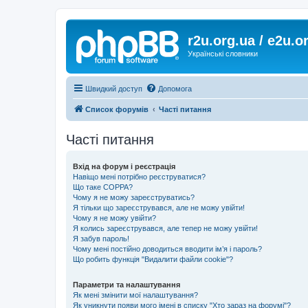
r2u.org.ua / e2u.o
Українські словники
Швидкий доступ
Допомога
Список форумів
Часті питання
Часті питання
Вхід на форум і реєстрація
Навіщо мені потрібно реєструватися?
Що таке COPPA?
Чому я не можу зареєструватись?
Я тільки що зареєструвався, але не можу увійти!
Чому я не можу увійти?
Я колись зареєструвався, але тепер не можу увійти!
Я забув пароль!
Чому мені постійно доводиться вводити ім’я і пароль?
Що робить функція "Видалити файли cookie"?
Параметри та налаштування
Як мені змінити мої налаштування?
Як уникнути появи мого імені в списку "Хто зараз на форумі"?