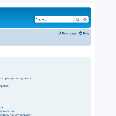
Пошук
Розширений по
Реєстрація
Вхід
ені приєднатись до них?
ьорами?
ня!
відомлення!
 когось із цього форуму!