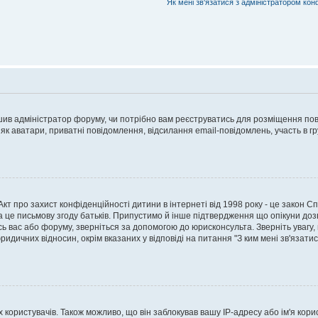
Як мені зв'язатися з адміністратором кон
рішив адміністратор форуму, чи потрібно вам реєструватись для розміщення пов
 як аватари, приватні повідомлення, відсилання email-повідомлень, участь в груп
о Акт про захист конфіденційності дитини в інтернеті від 1998 року - це закон 
а це письмову згоду батьків. Припустимо й інше підтвердження що опікуни дозв
сь вас або форуму, зверніться за допомогою до юрисконсульта. Зверніть увагу,
ридичних відносин, окрім вказаних у відповіді на питання "З ким мені зв'язати
ористувачів. Також можливо, що він заблокував вашу IP-адресу або ім'я корис