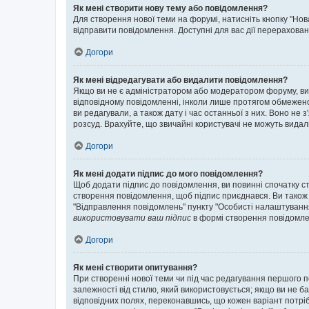
Як мені створити нову тему або повідомлення?
Для створення нової теми на форумі, натисніть кнопку "Нов
відправити повідомлення. Доступні для вас дії перерахован
Догори
Як мені відредагувати або видалити повідомлення?
Якщо ви не є адміністратором або модератором форуму, ви
відповідному повідомленні, інколи лише протягом обмеженог
ви редагували, а також дату і час останньої з них. Воно н
розсуд. Врахуйте, що звичайні користувачі не можуть видали
Догори
Як мені додати підпис до мого повідомлення?
Щоб додати підпис до повідомлення, ви повинні спочатку с
створення повідомлення, щоб підпис приєднався. Ви також
"Відправлення повідомлень" пункту "Особисті налаштуванн
використовувати ваш підпис
в формі створення повідомле
Догори
Як мені створити опитування?
При створенні нової теми чи під час редагування першого 
залежності від стилю, який використовується; якщо ви не ба
відповідних полях, переконавшись, що кожен варіант потрібн