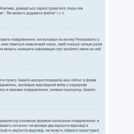
. Можливо, доведеться зареєструватися, перш ніж
", "Ви можете додавати файли" і т. п.
гувати повідомлення, натиснувши на кнопку
Редагувати
у
ним з'явиться невеличкий напис, який показує скільки разів
они можуть залишити інформацію про зроблені зміни на свій
оти пункту
Завжди використовувати ваш підпис
в формі
ідомлень, зробивши відповідний вибір у параграфі
пису в окремих повідомлення, знявши прапорець
Завжди
ування
під основною формою написання повідомлення, в
ажіть питання і як мінімум два варіанти відповіді в
кість варіантів відповіді, які можуть обирати користувачі