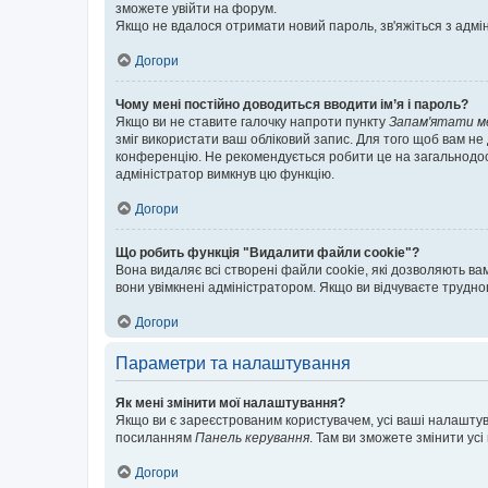
зможете увійти на форум.
Якщо не вдалося отримати новий пароль, зв'яжіться з адмі
Догори
Чому мені постійно доводиться вводити ім’я і пароль?
Якщо ви не ставите галочку напроти пункту
Запам'ятати м
зміг використати ваш обліковий запис. Для того щоб вам не
конференцію. Не рекомендується робити це на загальнодосту
адміністратор вимкнув цю функцію.
Догори
Що робить функція "Видалити файли cookie"?
Вона видаляє всі створені файли cookie, які дозволяють ва
вони увімкнені адміністратором. Якщо ви відчуваєте трудн
Догори
Параметри та налаштування
Як мені змінити мої налаштування?
Якщо ви є зареєстрованим користувачем, усі ваші налаштуван
посиланням
Панель керування
. Там ви зможете змінити ус
Догори