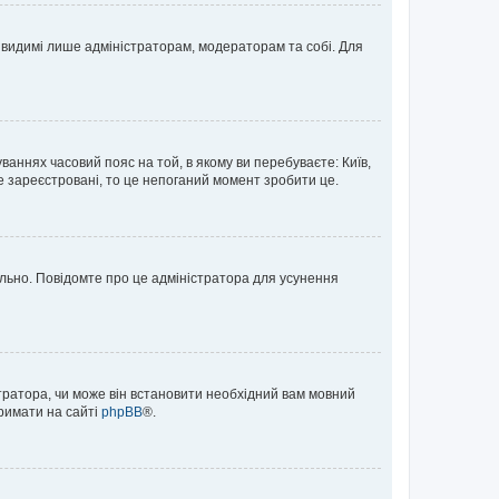
те видимі лише адміністраторам, модераторам та собі. Для
ваннях часовий пояс на той, в якому ви перебуваєте: Київ,
е зареєстровані, то це непоганий момент зробити це.
ильно. Повідомте про це адміністратора для усунення
тратора, чи може він встановити необхідний вам мовний
тримати на сайті
phpBB
®.