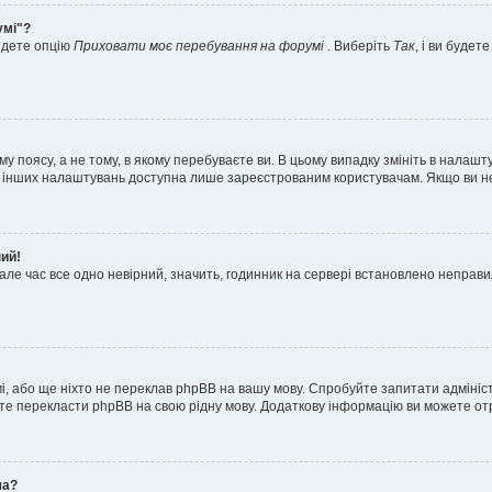
умі"?
айдете опцію
Приховати моє перебування на форумі
. Виберіть
Так
, і ви буде
 поясу, а не тому, в якому перебуваєте ви. В цьому випадку змініть в налашту
тьох інших налаштувань доступна лише зареєстрованим користувачам. Якщо ви н
ний!
але час все одно невірний, значить, годинник на сервері встановлено неправ
і, або ще ніхто не переклав phpBB на вашу мову. Спробуйте запитати адмініс
жете перекласти phpBB на свою рідну мову. Додаткову інформацію ви можете о
ча?