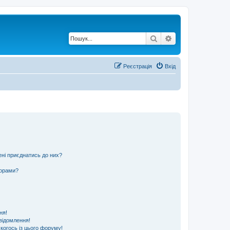
Пошук
Розширений по
Реєстрація
Вхід
ені приєднатись до них?
ьорами?
ня!
відомлення!
 когось із цього форуму!