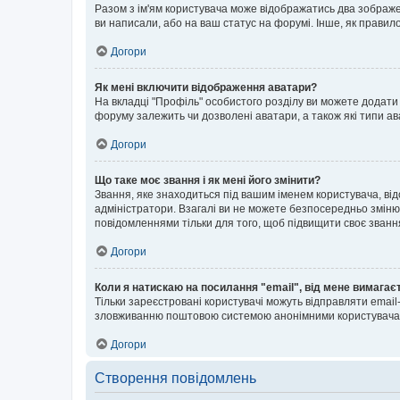
Разом з ім'ям користувача може відображатись два зображенн
ви написали, або на ваш статус на форумі. Інше, як правил
Догори
Як мені включити відображення аватари?
На вкладці "Профіль" особистого розділу ви можете додати 
форуму залежить чи дозволені аватари, а також які типи ав
Догори
Що таке моє звання і як мені його змінити?
Звання, яке знаходиться під вашим іменем користувача, від
адміністратори. Взагалі ви не можете безпосередньо зміню
повідомленнями тільки для того, щоб підвищити своє званн
Догори
Коли я натискаю на посилання "email", від мене вимагає
Тільки зареєстровані користувачі можуть відправляти emai
зловживанню поштовою системою анонімними користувача
Догори
Створення повідомлень