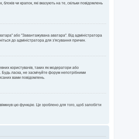
блоків чи крапок, які вказують на те, скільки повідомлень
ватара" або "Завантажувана аватара". Від адміністратора
ніться до адміністратора для з'ясування причин.
евних користувачів, таких як модератори або
. Будь ласка, не засмічуйте форум непотрібними
исаних вами повідомлень.
вімкнув цю функцію. Це зроблено для того, щоб запобігти