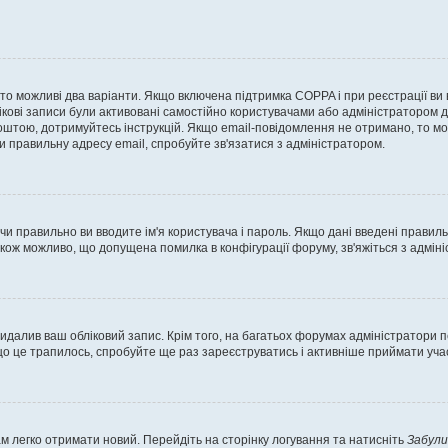
, то можливі два варіанти. Якщо включена підтримка COPPA і при реєстрації ви
ікові записи були активовані самостійно користувачами або адміністратором д
оштою, дотримуйтесь інструкцій. Якщо email-повідомлення не отримано, то м
и правильну адресу email, спробуйте зв'язатися з адміністратором.
 чи правильно ви вводите ім'я користувача і пароль. Якщо дані введені правил
акож можливо, що допущена помилка в конфігурації форуму, зв'яжіться з адмі
идалив ваш обліковий запис. Крім того, на багатьох форумах адміністратори п
 це трапилось, спробуйте ще раз зареєструватись і активніше приймати участ
м легко отримати новий. Перейдіть на сторінку логування та натисніть
Забули