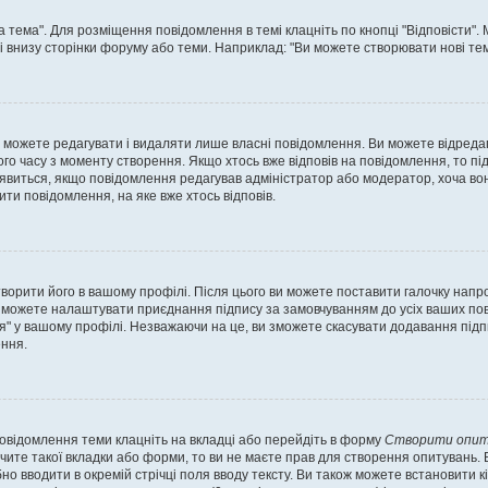
а тема". Для розміщення повідомлення в темі клацніть по кнопці "Відповісти"
і внизу сторінки форуму або теми. Наприклад: "Ви можете створювати нові теми
 можете редагувати і видаляти лише власні повідомлення. Ви можете відреда
о часу з моменту створення. Якщо хтось вже відповів на повідомлення, то під 
е з'явиться, якщо повідомлення редагував адміністратор або модератор, хоча в
ти повідомлення, на яке вже хтось відповів.
творити його в вашому профілі. Після цього ви можете поставити галочку напр
 можете налаштувати приєднання підпису за замовчуванням до усіх ваших пов
я" у вашому профілі. Незважаючи на це, ви зможете скасувати додавання під
ння.
повідомлення теми клацніть на вкладці або перейдіть в форму
Створити опит
чите такої вкладки або форми, то ви не маєте прав для створення опитувань. Вк
о вводити в окремій стрічці поля вводу тексту. Ви також можете встановити кіль