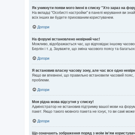
Як уникнути появи мого імені в списку "Хто зараз на фор
На вкладці "Особисті настройки" в панелі керування ви зн
всіх інших ви будете прихованим користувачем.
Догори
На форумі встановлено невірний час!
Можливо, відображається час, що відповідає іншому часовому
Берлін і т. д. Зауважте, що зміна часового поясу та бага
Догори
Я встановив власну часову зону, але час все одно невір
Якщо ви впевнені, що правильно встановили часовий пояс, 
проблеми.
Догори
Моя рідна мова відсутня у списку!
Адміністратор не встановив підтримку вашої мови на форум
пакет. Якщо такого мовного пакета не існує, то ви самі мо
Догори
Що означають зображення поряд з моїм ім'ям користува