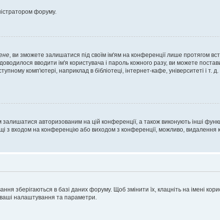
ністратором форуму.
ене
, ви зможете залишатися під своїм ім'ям на конференції лише протягом вст
 доводилося вводити ім'я користувача і пароль кожного разу, ви можете поста
пному комп'ютері, наприклад в бібліотеці, інтернет-кафе, університеті і т. д
м залишатися авторизованим на цій конференції, а також виконують інші функц
ощі з входом на конференцію або виходом з конференції, можливо, видалення к
ня зберігаються в базі даних форуму. Щоб змінити їх, клацніть на імені корист
і ваші налаштування та параметри.