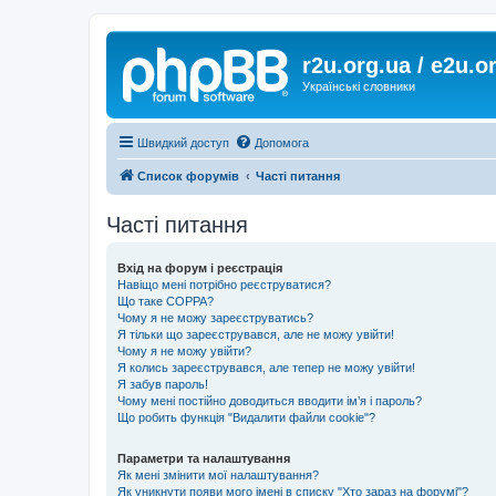
r2u.org.ua / e2u.o
Українські словники
Швидкий доступ
Допомога
Список форумів
Часті питання
Часті питання
Вхід на форум і реєстрація
Навіщо мені потрібно реєструватися?
Що таке COPPA?
Чому я не можу зареєструватись?
Я тільки що зареєструвався, але не можу увійти!
Чому я не можу увійти?
Я колись зареєструвався, але тепер не можу увійти!
Я забув пароль!
Чому мені постійно доводиться вводити ім’я і пароль?
Що робить функція "Видалити файли cookie"?
Параметри та налаштування
Як мені змінити мої налаштування?
Як уникнути появи мого імені в списку "Хто зараз на форумі"?