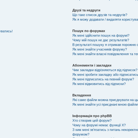
Друзі та недруги
Що таке список друзів та недругів?
Як я можу додавати / видаляти користувач
Пошук по форумах
уватись!
Як мені здійснити пошук на форумі?
Чому мій пошук не дає результатів?
В результаті пошуку я отримав порожню с
Як мені знайти учасників форуму?
Як мені знайти власні повідомлення та т
Абонементи і закладки
Чим закладки відрізняються від підписок?
Як мені зробити закладку або підписатис
Як мені підписатись на певний форум?
Як мені відмовитись від підписки?
Вкладення
Які саме файли можна приєднувати на ц
Як мені знайти усі приєднані мною файли
Інформація про phpBB
Хто створив цей форум?
Чому на форумі немає функції X?
З ким мені зв'язатись з питань некоректн
форумом?