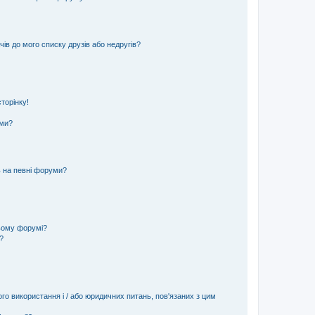
ів до мого списку друзів або недругів?
торінку!
еми?
ь на певні форуми?
ьому форумі?
?
ого використання і / або юридичних питань, пов'язаних з цим