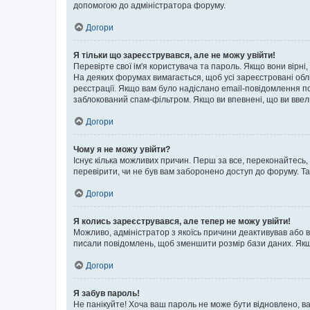
допомогою до адміністратора форуму.
Догори
Я тільки що зареєструвався, але не можу увійти!
Перевірте свої ім'я користувача та пароль. Якщо вони вірні
На деяких форумах вимагається, щоб усі зареєстровані обл
реєстрації. Якщо вам було надіслано email-повідомлення п
заблокований спам-фільтром. Якщо ви впевнені, що ви ввел
Догори
Чому я не можу увійти?
Існує кілька можливих причин. Перш за все, переконайтесь,
перевірити, чи не був вам заборонено доступ до форуму. Т
Догори
Я колись зареєструвався, але тепер не можу увійти!
Можливо, адміністратор з якоїсь причини деактивував або в
писали повідомлень, щоб зменшити розмір бази даних. Якщо
Догори
Я забув пароль!
Не панікуйте! Хоча ваш пароль не може бути відновлено, ва