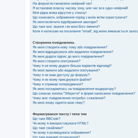
На форумі встановлено невірний час!
Я встановив власну часову зону, але час все одно невірний!
Моя рідна мова відсутня у списку!
Що означають зображення поряд з моїм ім'ям користувача?
Як мені включити відображення аватари?
Що таке моє звання і як мені його змінити?
Коли я натискаю на посилання "email", від мене вимагається залог
Створення повідомлень
Як мені створити нову тему або повідомлення?
Як мені відредагувати або видалити повідомлення?
Як мені додати підпис до мого повідомлення?
Як мені створити опитування?
Чому я не можу додати більше варіантів відповіді?
Як мені змінити або видалити опитування?
Чому я не маю доступу до форуму?
Чому я не можу приєднувати файли?
Чому я отримав попередження?
Як мені поскаржитись на повідомлення модератору?
Що означає кнопка "Зберегти" в формі написання повідомлення?
Чому моє повідомлення потребує схвалення?
Як мені знову підняти мою тему?
Форматування тексту і типи тем
Що таке BBCode?
Чи можу я використовувати HTML?
Що таке смайлики?
Чи можу я розміщувати зображення?
Що таке важливі оголошення?