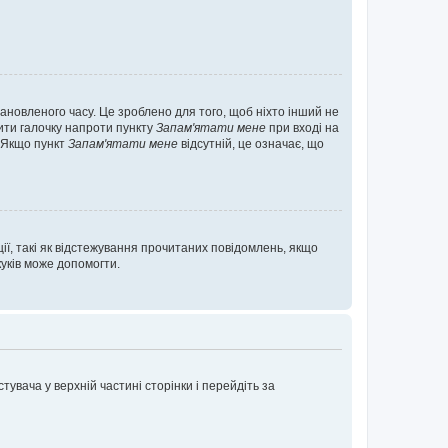
ановленого часу. Це зроблено для того, щоб ніхто інший не
вити галочку напроти пункту
Запам'ятати мене
при вході на
. Якщо пункт
Запам'ятати мене
відсутній, це означає, що
ії, такі як відстежування прочитаних повідомлень, якщо
уків може допомогти.
увача у верхній частині сторінки і перейдіть за