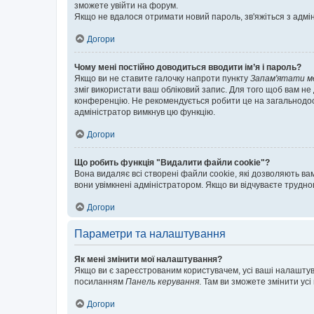
зможете увійти на форум.
Якщо не вдалося отримати новий пароль, зв'яжіться з адмі
Догори
Чому мені постійно доводиться вводити ім’я і пароль?
Якщо ви не ставите галочку напроти пункту
Запам'ятати м
зміг використати ваш обліковий запис. Для того щоб вам не
конференцію. Не рекомендується робити це на загальнодосту
адміністратор вимкнув цю функцію.
Догори
Що робить функція "Видалити файли cookie"?
Вона видаляє всі створені файли cookie, які дозволяють ва
вони увімкнені адміністратором. Якщо ви відчуваєте трудн
Догори
Параметри та налаштування
Як мені змінити мої налаштування?
Якщо ви є зареєстрованим користувачем, усі ваші налаштуван
посиланням
Панель керування
. Там ви зможете змінити ус
Догори