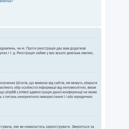
ференції?
ідомлень, чи ні. Проте реєстрація дає вам додаткові
ах і т. д. Реєстрація займе у вас всього декілька хвилин,
Сполучених Штатів, що вимагає від сайтів, які можуть збирати
оляють збір особистої інформації від неповнолітніх, віком
 що phpBB Limited адміністрація даної конференції не може
сь з питань некоректного використання і / або юридичних
тувача, яке ви намагаєтесь зареєструвати. Зверніться за