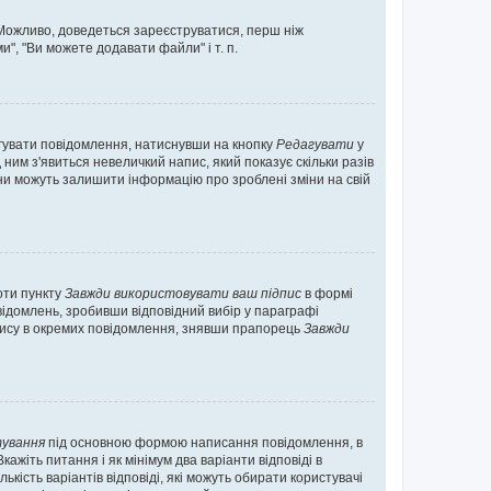
. Можливо, доведеться зареєструватися, перш ніж
", "Ви можете додавати файли" і т. п.
гувати повідомлення, натиснувши на кнопку
Редагувати
у
ним з'явиться невеличкий напис, який показує скільки разів
они можуть залишити інформацію про зроблені зміни на свій
оти пункту
Завжди використовувати ваш підпис
в формі
ідомлень, зробивши відповідний вибір у параграфі
пису в окремих повідомлення, знявши прапорець
Завжди
ування
під основною формою написання повідомлення, в
ажіть питання і як мінімум два варіанти відповіді в
кість варіантів відповіді, які можуть обирати користувачі