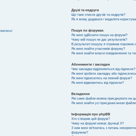
Друзі та недруги
Що таке список друзів та недругів?
Як я можу додавати / видаляти користувач
Пошук по форумах
уватись!
Як мені здійснити пошук на форумі?
Чому мій пошук не дає результатів?
В результаті пошуку я отримав порожню с
Як мені знайти учасників форуму?
Як мені знайти власні повідомлення та т
Абонементи і закладки
Чим закладки відрізняються від підписок?
Як мені зробити закладку або підписатис
Як мені підписатись на певний форум?
Як мені відмовитись від підписки?
Вкладення
Які саме файли можна приєднувати на ц
Як мені знайти усі приєднані мною файли
Інформація про phpBB
Хто створив цей форум?
Чому на форумі немає функції X?
З ким мені зв'язатись з питань некоректн
форумом?