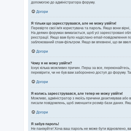
допомогою до адміністратора форуму.
Догори
Я тільки що зареєструвався, але не можу увійти!
Перевірте свої ім'я користувача та пароль. Якщо вони вірні
На деяких форумах вимагається, щоб усі зареєстровані обл
реєстрації. Якщо вам було надіслано email-повідомлення п
заблокований спам-фільтром. Якщо ви впевнені, що ви ввел
Догори
Чому я не можу увійти?
Існує кілька можливих причин. Перш за все, переконайтесь,
перевірити, чи не був вам заборонено доступ до форуму. Т
Догори
Я колись зареєструвався, але тепер не можу увійти!
Можливо, адміністратор з якоїсь причини деактивував або в
писали повідомлень, щоб зменшити розмір бази даних. Якщо
Догори
Я забув пароль!
Не панікуйте! Хоча ваш пароль не може бути відновлено, ва