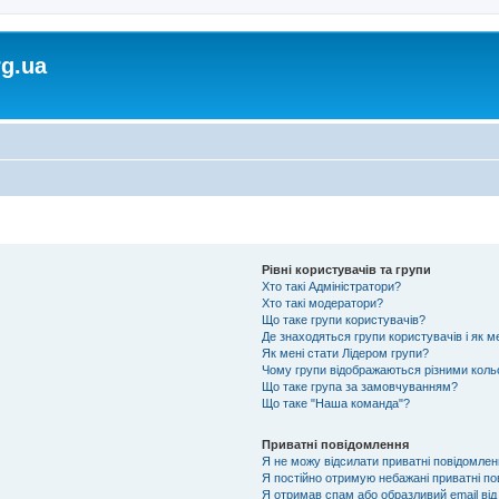
rg.ua
Рівні користувачів та групи
Хто такі Адміністратори?
Хто такі модератори?
Що таке групи користувачів?
Де знаходяться групи користувачів і як м
Як мені стати Лідером групи?
Чому групи відображаються різними кол
Що таке група за замовчуванням?
Що таке "Наша команда"?
Приватні повідомлення
Я не можу відсилати приватні повідомлен
Я постійно отримую небажані приватні по
Я отримав спам або образливий email від