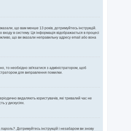
 вказали, що вам менше 13 років, дотримуйтесь інструкцій.
о входу в систему. Ця інформація відображається в процесі
ожливо, що ви вказали неправильну адресу email або вона
ьно, то необхідно зв'язатися з адміністратором, щоб
ністратором для виправлення помилки.
еріодично видаляють користувачів, які тривалий час не
ь у дискусіях.
 пароль?
. Дотримуйтесь інструкцій і незабаром ви знову