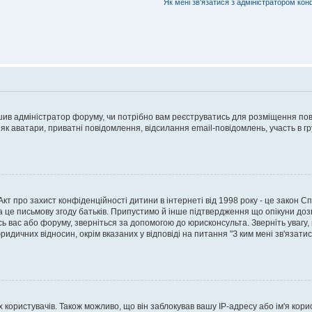
Як мені зв'язатися з адміністратором кон
рішив адміністратор форуму, чи потрібно вам реєструватись для розміщення пов
 як аватари, приватні повідомлення, відсилання email-повідомлень, участь в груп
о Акт про захист конфіденційності дитини в інтернеті від 1998 року - це закон 
а це письмову згоду батьків. Припустимо й інше підтвердження що опікуни дозв
сь вас або форуму, зверніться за допомогою до юрисконсульта. Зверніть увагу,
ридичних відносин, окрім вказаних у відповіді на питання "З ким мені зв'язати
ористувачів. Також можливо, що він заблокував вашу IP-адресу або ім'я корис