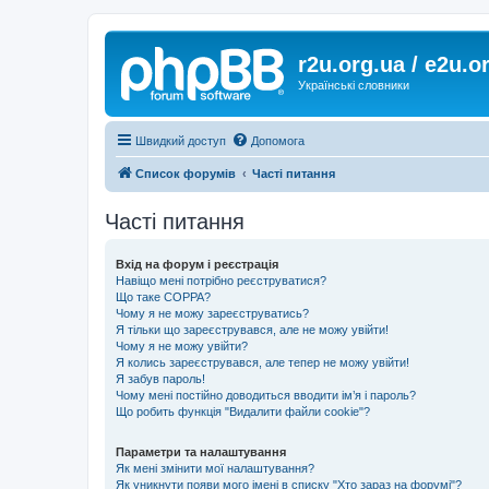
r2u.org.ua / e2u.o
Українські словники
Швидкий доступ
Допомога
Список форумів
Часті питання
Часті питання
Вхід на форум і реєстрація
Навіщо мені потрібно реєструватися?
Що таке COPPA?
Чому я не можу зареєструватись?
Я тільки що зареєструвався, але не можу увійти!
Чому я не можу увійти?
Я колись зареєструвався, але тепер не можу увійти!
Я забув пароль!
Чому мені постійно доводиться вводити ім’я і пароль?
Що робить функція "Видалити файли cookie"?
Параметри та налаштування
Як мені змінити мої налаштування?
Як уникнути появи мого імені в списку "Хто зараз на форумі"?