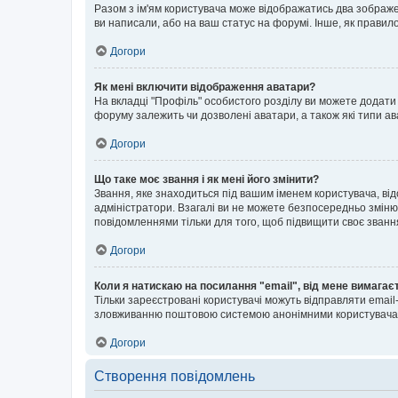
Разом з ім'ям користувача може відображатись два зображенн
ви написали, або на ваш статус на форумі. Інше, як правил
Догори
Як мені включити відображення аватари?
На вкладці "Профіль" особистого розділу ви можете додати 
форуму залежить чи дозволені аватари, а також які типи ав
Догори
Що таке моє звання і як мені його змінити?
Звання, яке знаходиться під вашим іменем користувача, від
адміністратори. Взагалі ви не можете безпосередньо зміню
повідомленнями тільки для того, щоб підвищити своє званн
Догори
Коли я натискаю на посилання "email", від мене вимагає
Тільки зареєстровані користувачі можуть відправляти emai
зловживанню поштовою системою анонімними користувача
Догори
Створення повідомлень