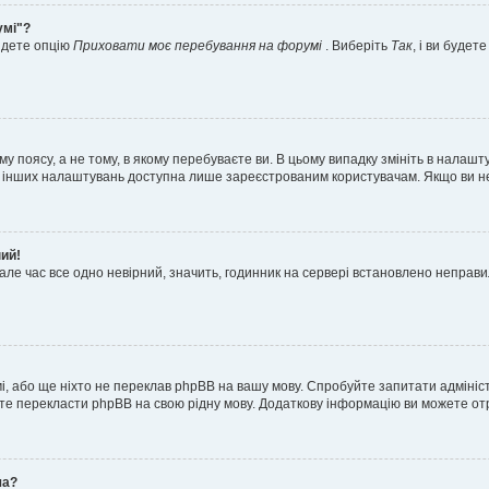
умі"?
айдете опцію
Приховати моє перебування на форумі
. Виберіть
Так
, і ви буде
 поясу, а не тому, в якому перебуваєте ви. В цьому випадку змініть в налашту
тьох інших налаштувань доступна лише зареєстрованим користувачам. Якщо ви н
ний!
але час все одно невірний, значить, годинник на сервері встановлено неправ
і, або ще ніхто не переклав phpBB на вашу мову. Спробуйте запитати адмініс
жете перекласти phpBB на свою рідну мову. Додаткову інформацію ви можете о
ча?