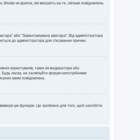
блоків чи крапок, які вказують на те, скільки повідомлень
ватара" або "Завантажувана аватара". Від адміністратора
ніться до адміністратора для з'ясування причин.
евних користувачів, таких як модератори або
. Будь ласка, не засмічуйте форум непотрібними
исаних вами повідомлень.
вімкнув цю функцію. Це зроблено для того, щоб запобігти