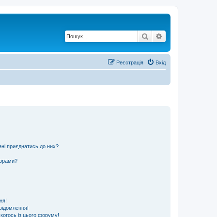
Пошук
Розширений по
Реєстрація
Вхід
ені приєднатись до них?
ьорами?
ня!
відомлення!
 когось із цього форуму!