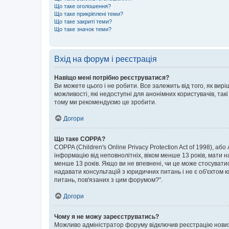
Що таке оголошення?
Що таке прикріплені теми?
Що таке закриті теми?
Що таке значок теми?
Вхід на форум і реєстрація
Навіщо мені потрібно реєструватися?
Ви можете цього і не робити. Все залежить від того, як ви
можливості, які недоступні для анонімних користувачів, такі
тому ми рекомендуємо це зробити.
Догори
Що таке COPPA?
COPPA (Children's Online Privacy Protection Act of 1998), аб
інформацію від неповнолітніх, віком менше 13 років, мати н
менше 13 років. Якщо ви не впевнені, чи це може стосувати
надавати консультацій з юридичних питань і не є об'єктом ю
питань, пов'язаних з цим форумом?".
Догори
Чому я не можу зареєструватись?
Можливо адміністратор форуму відключив реєстрацію нових к