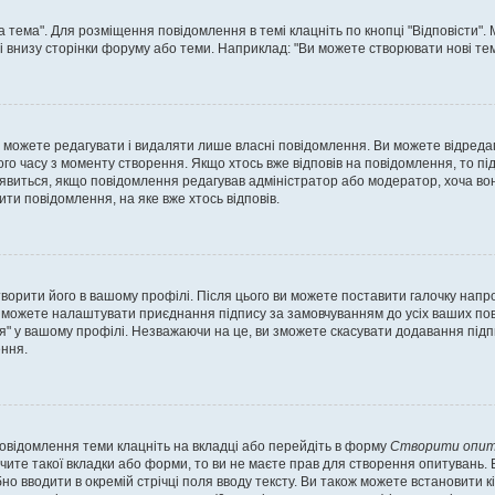
а тема". Для розміщення повідомлення в темі клацніть по кнопці "Відповісти"
і внизу сторінки форуму або теми. Наприклад: "Ви можете створювати нові теми
 можете редагувати і видаляти лише власні повідомлення. Ви можете відреда
о часу з моменту створення. Якщо хтось вже відповів на повідомлення, то під 
е з'явиться, якщо повідомлення редагував адміністратор або модератор, хоча в
ти повідомлення, на яке вже хтось відповів.
творити його в вашому профілі. Після цього ви можете поставити галочку напр
 можете налаштувати приєднання підпису за замовчуванням до усіх ваших пов
я" у вашому профілі. Незважаючи на це, ви зможете скасувати додавання під
ння.
повідомлення теми клацніть на вкладці або перейдіть в форму
Створити опит
чите такої вкладки або форми, то ви не маєте прав для створення опитувань. Вк
о вводити в окремій стрічці поля вводу тексту. Ви також можете встановити кіль