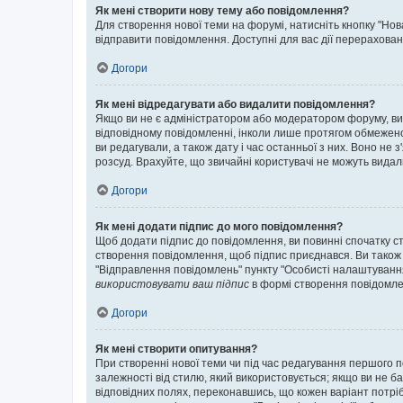
Як мені створити нову тему або повідомлення?
Для створення нової теми на форумі, натисніть кнопку "Нов
відправити повідомлення. Доступні для вас дії перерахован
Догори
Як мені відредагувати або видалити повідомлення?
Якщо ви не є адміністратором або модератором форуму, ви
відповідному повідомленні, інколи лише протягом обмеженог
ви редагували, а також дату і час останньої з них. Воно н
розсуд. Врахуйте, що звичайні користувачі не можуть видали
Догори
Як мені додати підпис до мого повідомлення?
Щоб додати підпис до повідомлення, ви повинні спочатку с
створення повідомлення, щоб підпис приєднався. Ви також
"Відправлення повідомлень" пункту "Особисті налаштуванн
використовувати ваш підпис
в формі створення повідомле
Догори
Як мені створити опитування?
При створенні нової теми чи під час редагування першого 
залежності від стилю, який використовується; якщо ви не ба
відповідних полях, переконавшись, що кожен варіант потрібн