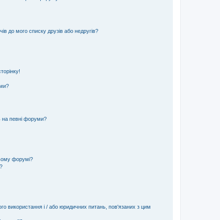
ів до мого списку друзів або недругів?
торінку!
еми?
ь на певні форуми?
ьому форумі?
?
ого використання і / або юридичних питань, пов'язаних з цим