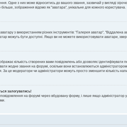
я. Одне з них може відноситись до вашого звання, зазвичай у вигляді зірочок, 
о більше, зображення відомо як "аватара", унікальне для кожного користувача.
аватару з використанням різних інструментів: "Галерея аватар", "Віддалена а
атар можуть бути доступні. Якщо ви не можете використовувати аватари, звер
ображає кількість створених вами повідомлень або дозволяє ідентифікувати п
вати жодне звання на форумі, оскільки вони встановлюються адміністратором
я. За це модератори чи адміністратори можуть просто зменшити кількість нап
ться залогуватись!
l-повідомлення на форумі через вбудовану форму, і лише якщо адміністратор у
ми.