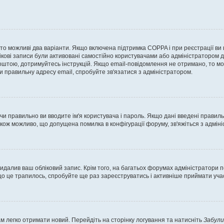
, то можливі два варіанти. Якщо включена підтримка COPPA і при реєстрації ви
ікові записи були активовані самостійно користувачами або адміністратором д
оштою, дотримуйтесь інструкцій. Якщо email-повідомлення не отримано, то м
и правильну адресу email, спробуйте зв'язатися з адміністратором.
 чи правильно ви вводите ім'я користувача і пароль. Якщо дані введені правил
акож можливо, що допущена помилка в конфігурації форуму, зв'яжіться з адмі
идалив ваш обліковий запис. Крім того, на багатьох форумах адміністратори п
 це трапилось, спробуйте ще раз зареєструватись і активніше приймати участ
м легко отримати новий. Перейдіть на сторінку логування та натисніть
Забули