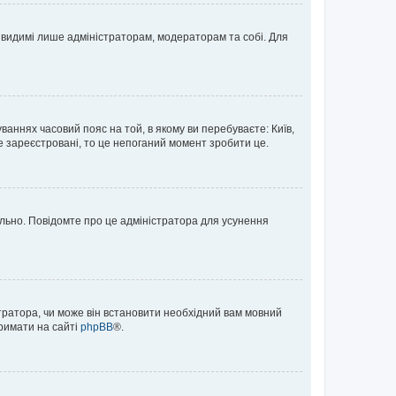
те видимі лише адміністраторам, модераторам та собі. Для
ваннях часовий пояс на той, в якому ви перебуваєте: Київ,
е зареєстровані, то це непоганий момент зробити це.
ильно. Повідомте про це адміністратора для усунення
тратора, чи може він встановити необхідний вам мовний
тримати на сайті
phpBB
®.