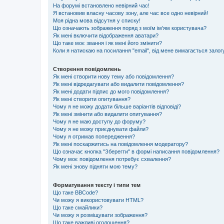
На форумі встановлено невірний час!
Я встановив власну часову зону, але час все одно невірний!
Моя рідна мова відсутня у списку!
Що означають зображення поряд з моїм ім'ям користувача?
Як мені включити відображення аватари?
Що таке моє звання і як мені його змінити?
Коли я натискаю на посилання "email", від мене вимагається залог
Створення повідомлень
Як мені створити нову тему або повідомлення?
Як мені відредагувати або видалити повідомлення?
Як мені додати підпис до мого повідомлення?
Як мені створити опитування?
Чому я не можу додати більше варіантів відповіді?
Як мені змінити або видалити опитування?
Чому я не маю доступу до форуму?
Чому я не можу приєднувати файли?
Чому я отримав попередження?
Як мені поскаржитись на повідомлення модератору?
Що означає кнопка "Зберегти" в формі написання повідомлення?
Чому моє повідомлення потребує схвалення?
Як мені знову підняти мою тему?
Форматування тексту і типи тем
Що таке BBCode?
Чи можу я використовувати HTML?
Що таке смайлики?
Чи можу я розміщувати зображення?
Що таке важливі оголошення?