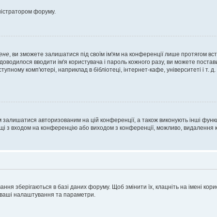
ністратором форуму.
ене
, ви зможете залишатися під своїм ім'ям на конференції лише протягом вст
 доводилося вводити ім'я користувача і пароль кожного разу, ви можете поста
пному комп'ютері, наприклад в бібліотеці, інтернет-кафе, університеті і т. д
м залишатися авторизованим на цій конференції, а також виконують інші функц
ощі з входом на конференцію або виходом з конференції, можливо, видалення к
ня зберігаються в базі даних форуму. Щоб змінити їх, клацніть на імені корист
і ваші налаштування та параметри.