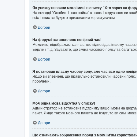
Як уникнути появи мого імені в списку "Хто зараз на фор
На вкладці "Особисті настройки" в панелі керування ви зн
всіх інших ви будете прихованим користувачем.
Догори
На форумі встановлено невірний час!
Можливо, відображається час, що відповідає іншому часовому
Берлін і т. д. Зауважте, що зміна часового поясу та бага
Догори
Я встановив власну часову зону, але час все одно невір
Якщо ви впевнені, що правильно встановили часовий пояс, 
проблеми.
Догори
Моя рідна мова відсутня у списку!
Адміністратор не встановив підтримку вашої мови на форум
пакет. Якщо такого мовного пакета не існує, то ви самі мо
Догори
Що означають зображення поряд з моїм ім'ям користува