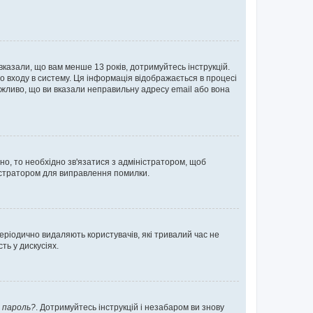
 вказали, що вам менше 13 років, дотримуйтесь інструкцій.
о входу в систему. Ця інформація відображається в процесі
ожливо, що ви вказали неправильну адресу email або вона
ьно, то необхідно зв'язатися з адміністратором, щоб
ністратором для виправлення помилки.
еріодично видаляють користувачів, які тривалий час не
ь у дискусіях.
 пароль?
. Дотримуйтесь інструкцій і незабаром ви знову