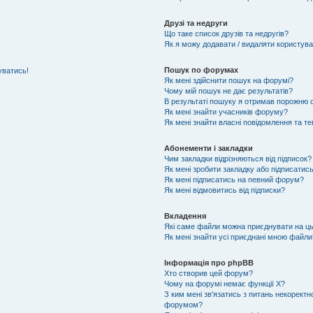
Друзі та недруги
Що таке список друзів та недругів?
Як я можу додавати / видаляти користувач
Пошук по форумах
уватись!
Як мені здійснити пошук на форумі?
Чому мій пошук не дає результатів?
В результаті пошуку я отримав порожню с
Як мені знайти учасників форуму?
Як мені знайти власні повідомлення та т
Абонементи і закладки
Чим закладки відрізняються від підписок?
Як мені зробити закладку або підписатис
Як мені підписатись на певний форум?
Як мені відмовитись від підписки?
Вкладення
Які саме файли можна приєднувати на ц
Як мені знайти усі приєднані мною файли
Інформація про phpBB
Хто створив цей форум?
Чому на форумі немає функції X?
З ким мені зв'язатись з питань некоректн
форумом?