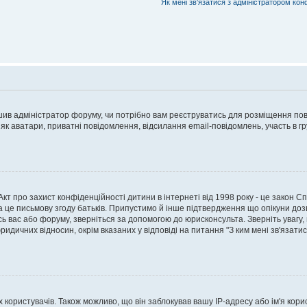
Як мені зв'язатися з адміністратором кон
рішив адміністратор форуму, чи потрібно вам реєструватись для розміщення пов
 як аватари, приватні повідомлення, відсилання email-повідомлень, участь в груп
о Акт про захист конфіденційності дитини в інтернеті від 1998 року - це закон 
а це письмову згоду батьків. Припустимо й інше підтвердження що опікуни дозв
сь вас або форуму, зверніться за допомогою до юрисконсульта. Зверніть увагу,
ридичних відносин, окрім вказаних у відповіді на питання "З ким мені зв'язати
ористувачів. Також можливо, що він заблокував вашу IP-адресу або ім'я корис