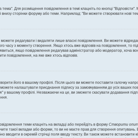
а тема". Для розміщення повідомлення в темі клацніть по кнопці "Відповісти"
і внизу сторінки форуму або теми. Наприклад: "Ви можете створювати нові теми
 можете редагувати і видаляти лише власні повідомлення. Ви можете відреда
о часу з моменту створення. Якщо хтось вже відповів на повідомлення, то під 
е з'явиться, якщо повідомлення редагував адміністратор або модератор, хоча в
ти повідомлення, на яке вже хтось відповів.
творити його в вашому профілі. Після цього ви можете поставити галочку напр
 можете налаштувати приєднання підпису за замовчуванням до усіх ваших пов
я" у вашому профілі. Незважаючи на це, ви зможете скасувати додавання під
ння.
повідомлення теми клацніть на вкладці або перейдіть в форму
Створити опит
чите такої вкладки або форми, то ви не маєте прав для створення опитувань. Вк
о вводити в окремій стрічці поля вводу тексту. Ви також можете встановити кіль