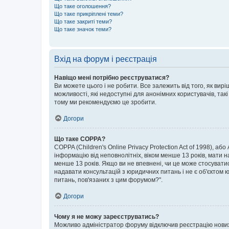
Що таке оголошення?
Що таке прикріплені теми?
Що таке закриті теми?
Що таке значок теми?
Вхід на форум і реєстрація
Навіщо мені потрібно реєструватися?
Ви можете цього і не робити. Все залежить від того, як ви
можливості, які недоступні для анонімних користувачів, такі
тому ми рекомендуємо це зробити.
Догори
Що таке COPPA?
COPPA (Children's Online Privacy Protection Act of 1998), аб
інформацію від неповнолітніх, віком менше 13 років, мати н
менше 13 років. Якщо ви не впевнені, чи це може стосувати
надавати консультацій з юридичних питань і не є об'єктом ю
питань, пов'язаних з цим форумом?".
Догори
Чому я не можу зареєструватись?
Можливо адміністратор форуму відключив реєстрацію нових к