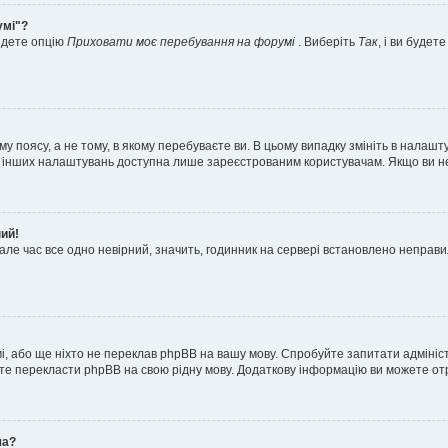
умі"?
айдете опцію
Приховати моє перебування на форумі
. Виберіть
Так
, і ви буде
 поясу, а не тому, в якому перебуваєте ви. В цьому випадку змініть в налашту
тьох інших налаштувань доступна лише зареєстрованим користувачам. Якщо ви н
ний!
але час все одно невірний, значить, годинник на сервері встановлено неправ
і, або ще ніхто не переклав phpBB на вашу мову. Спробуйте запитати адмініс
жете перекласти phpBB на свою рідну мову. Додаткову інформацію ви можете о
ча?