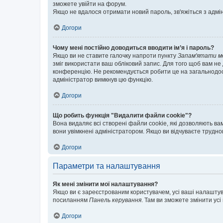
зможете увійти на форум.
Якщо не вдалося отримати новий пароль, зв'яжіться з адмі
Догори
Чому мені постійно доводиться вводити ім’я і пароль?
Якщо ви не ставите галочку напроти пункту
Запам'ятати м
зміг використати ваш обліковий запис. Для того щоб вам не
конференцію. Не рекомендується робити це на загальнодосту
адміністратор вимкнув цю функцію.
Догори
Що робить функція "Видалити файли cookie"?
Вона видаляє всі створені файли cookie, які дозволяють ва
вони увімкнені адміністратором. Якщо ви відчуваєте трудн
Догори
Параметри та налаштування
Як мені змінити мої налаштування?
Якщо ви є зареєстрованим користувачем, усі ваші налаштуван
посиланням
Панель керування
. Там ви зможете змінити ус
Догори