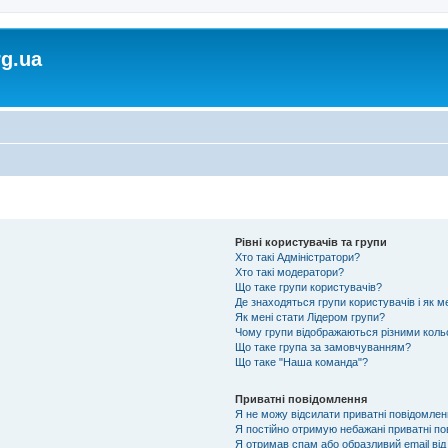
rg.ua
Рівні користувачів та групи
Хто такі Адміністратори?
Хто такі модератори?
Що таке групи користувачів?
Де знаходяться групи користувачів і як м
Як мені стати Лідером групи?
Чому групи відображаються різними кол
Що таке група за замовчуванням?
Що таке "Наша команда"?
Приватні повідомлення
Я не можу відсилати приватні повідомлен
Я постійно отримую небажані приватні по
Я отримав спам або образливий email від