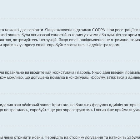
, то можливі два варіанти. Якщо включена підтримка COPPA і при реєстрації ви
ікові записи були активовані самостійно користувачами або адміністратором д
оштою, дотримуйтесь інструкцій. Якщо email-повідомлення не отримано, то м
и правильну адресу email, спробуйте зв'язатися з адміністратором.
 чи правильно ви вводите ім'я користувача і пароль. Якщо дані введені правил
акож можливо, що допущена помилка в конфігурації форуму, зв'яжіться з адмі
идалив ваш обліковий запис. Крім того, на багатьох форумах адміністратори п
 це трапилось, спробуйте ще раз зареєструватись і активніше приймати участ
м легко отримати новий. Перейдіть на сторінку логування та натисніть
Забули