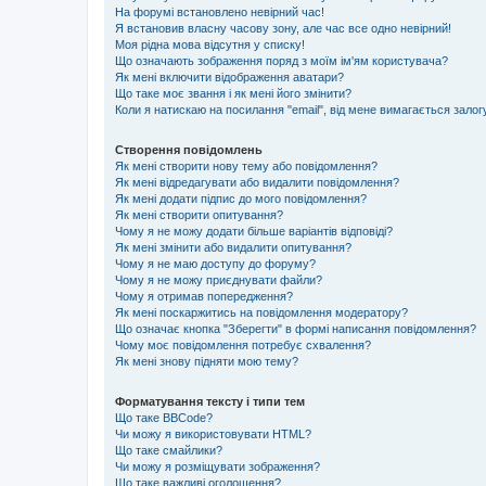
На форумі встановлено невірний час!
Я встановив власну часову зону, але час все одно невірний!
Моя рідна мова відсутня у списку!
Що означають зображення поряд з моїм ім'ям користувача?
Як мені включити відображення аватари?
Що таке моє звання і як мені його змінити?
Коли я натискаю на посилання "email", від мене вимагається залог
Створення повідомлень
Як мені створити нову тему або повідомлення?
Як мені відредагувати або видалити повідомлення?
Як мені додати підпис до мого повідомлення?
Як мені створити опитування?
Чому я не можу додати більше варіантів відповіді?
Як мені змінити або видалити опитування?
Чому я не маю доступу до форуму?
Чому я не можу приєднувати файли?
Чому я отримав попередження?
Як мені поскаржитись на повідомлення модератору?
Що означає кнопка "Зберегти" в формі написання повідомлення?
Чому моє повідомлення потребує схвалення?
Як мені знову підняти мою тему?
Форматування тексту і типи тем
Що таке BBCode?
Чи можу я використовувати HTML?
Що таке смайлики?
Чи можу я розміщувати зображення?
Що таке важливі оголошення?