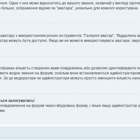
я. Одне з них може відноситись до вашого звання, зазвичай у вигляді зірочок, 
о більше, зображення відомо як "аватара", унікальне для кожного користувача.
аватару з використанням різних інструментів: "Галерея аватар", "Віддалена а
атар можуть бути доступні. Якщо ви не можете використовувати аватари, звер
ображає кількість створених вами повідомлень або дозволяє ідентифікувати п
вати жодне звання на форумі, оскільки вони встановлюються адміністратором
я. За це модератори чи адміністратори можуть просто зменшити кількість нап
ться залогуватись!
l-повідомлення на форумі через вбудовану форму, і лише якщо адміністратор у
ми.