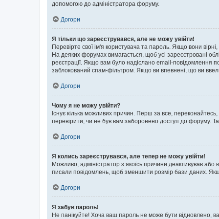
допомогою до адміністратора форуму.
Догори
Я тільки що зареєструвався, але не можу увійти!
Перевірте свої ім'я користувача та пароль. Якщо вони вірні
На деяких форумах вимагається, щоб усі зареєстровані обл
реєстрації. Якщо вам було надіслано email-повідомлення п
заблокований спам-фільтром. Якщо ви впевнені, що ви ввел
Догори
Чому я не можу увійти?
Існує кілька можливих причин. Перш за все, переконайтесь,
перевірити, чи не був вам заборонено доступ до форуму. Т
Догори
Я колись зареєструвався, але тепер не можу увійти!
Можливо, адміністратор з якоїсь причини деактивував або в
писали повідомлень, щоб зменшити розмір бази даних. Якщо
Догори
Я забув пароль!
Не панікуйте! Хоча ваш пароль не може бути відновлено, ва