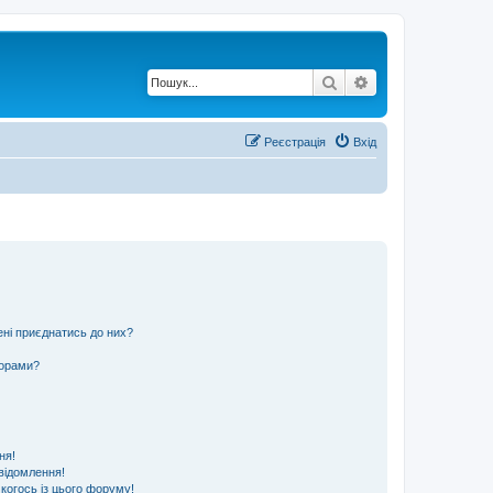
Пошук
Розширений по
Реєстрація
Вхід
ені приєднатись до них?
ьорами?
ня!
відомлення!
 когось із цього форуму!