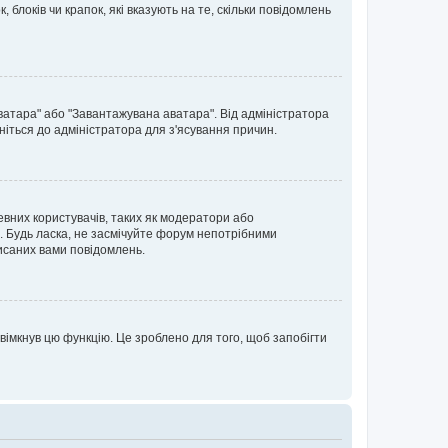
блоків чи крапок, які вказують на те, скільки повідомлень
ватара" або "Завантажувана аватара". Від адміністратора
ніться до адміністратора для з'ясування причин.
евних користувачів, таких як модератори або
. Будь ласка, не засмічуйте форум непотрібними
исаних вами повідомлень.
вімкнув цю функцію. Це зроблено для того, щоб запобігти