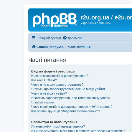
r2u.org.ua / e2u.o
Українські словники
Швидкий доступ
Допомога
Список форумів
Часті питання
Часті питання
Вхід на форум і реєстрація
Навіщо мені потрібно реєструватися?
Що таке COPPA?
Чому я не можу зареєструватись?
Я тільки що зареєструвався, але не можу увійти!
Чому я не можу увійти?
Я колись зареєструвався, але тепер не можу увійти!
Я забув пароль!
Чому мені постійно доводиться вводити ім’я і пароль?
Що робить функція "Видалити файли cookie"?
Параметри та налаштування
Як мені змінити мої налаштування?
Як уникнути появи мого імені в списку "Хто зараз на форумі"?