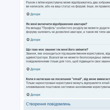
Разом з ім'ям користувача може відображатись два зображенн
ви написали, або на ваш статус на форумі. Інше, як правил
Догори
Як мені включити відображення аватари?
На вкладці "Профіль" особистого розділу ви можете додати 
форуму залежить чи дозволені аватари, а також які типи ав
Догори
Що таке моє звання і як мені його змінити?
Звання, яке знаходиться під вашим іменем користувача, від
адміністратори. Взагалі ви не можете безпосередньо зміню
повідомленнями тільки для того, щоб підвищити своє званн
Догори
Коли я натискаю на посилання "email", від мене вимагає
Тільки зареєстровані користувачі можуть відправляти emai
зловживанню поштовою системою анонімними користувача
Догори
Створення повідомлень