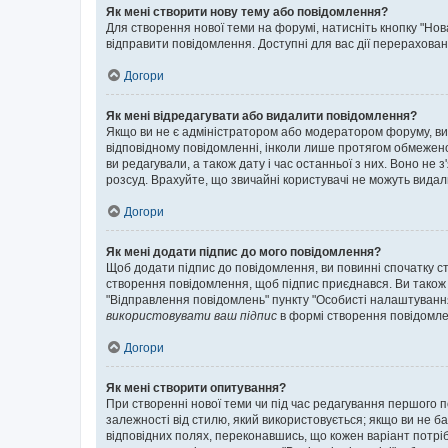
Як мені створити нову тему або повідомлення?
Для створення нової теми на форумі, натисніть кнопку "Нов
відправити повідомлення. Доступні для вас дії перерахован
Догори
Як мені відредагувати або видалити повідомлення?
Якщо ви не є адміністратором або модератором форуму, ви
відповідному повідомленні, інколи лише протягом обмеженог
ви редагували, а також дату і час останньої з них. Воно н
розсуд. Врахуйте, що звичайні користувачі не можуть видали
Догори
Як мені додати підпис до мого повідомлення?
Щоб додати підпис до повідомлення, ви повинні спочатку с
створення повідомлення, щоб підпис приєднався. Ви також
"Відправлення повідомлень" пункту "Особисті налаштуванн
використовувати ваш підпис
в формі створення повідомле
Догори
Як мені створити опитування?
При створенні нової теми чи під час редагування першого 
залежності від стилю, який використовується; якщо ви не ба
відповідних полях, переконавшись, що кожен варіант потрібн