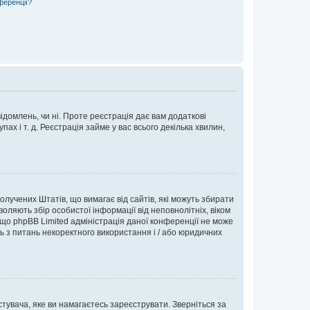
ференції?
ідомлень, чи ні. Проте реєстрація дає вам додаткові
ах і т. д. Реєстрація займе у вас всього декілька хвилин,
Сполучених Штатів, що вимагає від сайтів, які можуть збирати
оляють збір особистої інформації від неповнолітніх, віком
 що phpBB Limited адміністрація даної конференції не може
сь з питань некоректного використання і / або юридичних
тувача, яке ви намагаєтесь зареєструвати. Зверніться за