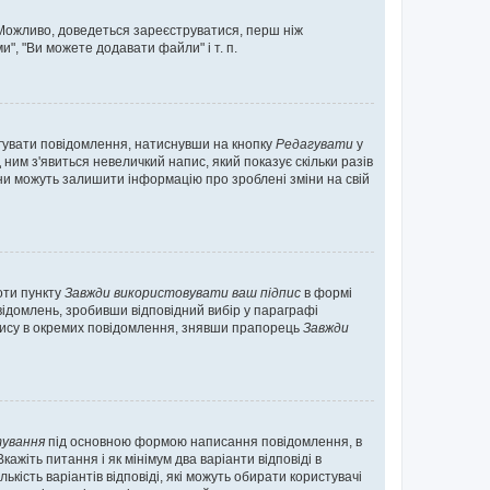
. Можливо, доведеться зареєструватися, перш ніж
", "Ви можете додавати файли" і т. п.
гувати повідомлення, натиснувши на кнопку
Редагувати
у
ним з'явиться невеличкий напис, який показує скільки разів
они можуть залишити інформацію про зроблені зміни на свій
оти пункту
Завжди використовувати ваш підпис
в формі
ідомлень, зробивши відповідний вибір у параграфі
пису в окремих повідомлення, знявши прапорець
Завжди
ування
під основною формою написання повідомлення, в
ажіть питання і як мінімум два варіанти відповіді в
кість варіантів відповіді, які можуть обирати користувачі