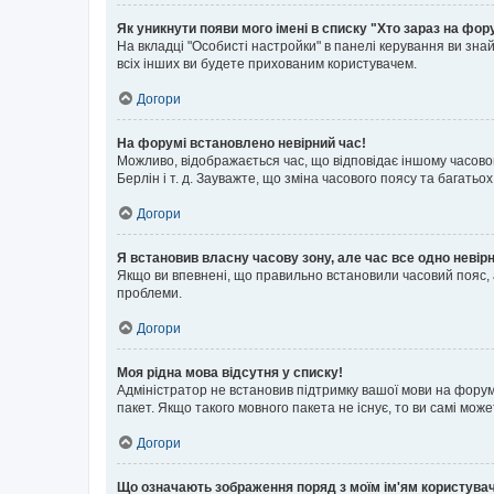
Як уникнути появи мого імені в списку "Хто зараз на фор
На вкладці "Особисті настройки" в панелі керування ви зн
всіх інших ви будете прихованим користувачем.
Догори
На форумі встановлено невірний час!
Можливо, відображається час, що відповідає іншому часовому
Берлін і т. д. Зауважте, що зміна часового поясу та бага
Догори
Я встановив власну часову зону, але час все одно невір
Якщо ви впевнені, що правильно встановили часовий пояс, 
проблеми.
Догори
Моя рідна мова відсутня у списку!
Адміністратор не встановив підтримку вашої мови на форум
пакет. Якщо такого мовного пакета не існує, то ви самі мо
Догори
Що означають зображення поряд з моїм ім'ям користува