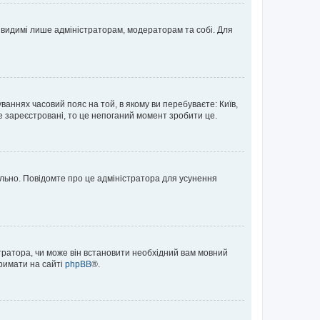
те видимі лише адміністраторам, модераторам та собі. Для
ваннях часовий пояс на той, в якому ви перебуваєте: Київ,
е зареєстровані, то це непоганий момент зробити це.
ильно. Повідомте про це адміністратора для усунення
тратора, чи може він встановити необхідний вам мовний
тримати на сайті
phpBB
®.