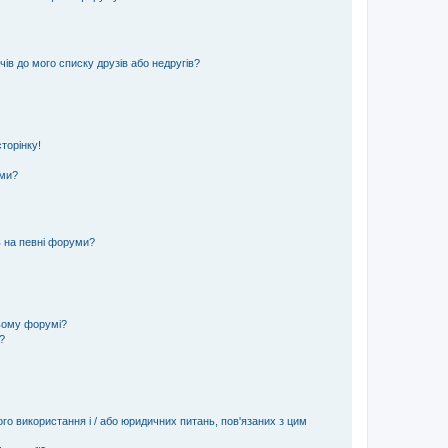
ів до мого списку друзів або недругів?
торінку!
еми?
ь на певні форуми?
ьому форумі?
?
ого використання і / або юридичних питань, пов'язаних з цим