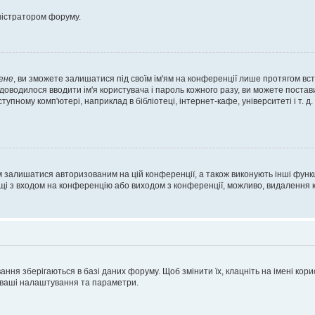
ністратором форуму.
ене
, ви зможете залишатися під своїм ім'ям на конференції лише протягом вст
 доводилося вводити ім'я користувача і пароль кожного разу, ви можете поста
пному комп'ютері, наприклад в бібліотеці, інтернет-кафе, університеті і т. д
м залишатися авторизованим на цій конференції, а також виконують інші функц
ощі з входом на конференцію або виходом з конференції, можливо, видалення к
ня зберігаються в базі даних форуму. Щоб змінити їх, клацніть на імені корист
і ваші налаштування та параметри.