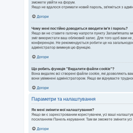
зможете увійти на форум.
Якщо не вдалося отримати новий пароль, зв'яжіться з адмі
Догори
Чому мені постійно доводиться вводити ім’я і пароль?
Якщо ви не ставите галочку напроти пункту
Запам'ятати м
зміг використати ваш обліковий запис. Для того щоб вам не
конференцію. Не рекомендується робити це на загальнодосту
адміністратор вимкнув цю функцію.
Догори
Що робить функція "Видалити файли cookie"?
Вона видаляє всі створені файли cookie, які дозволяють ва
вони увімкнені адміністратором. Якщо ви відчуваєте трудн
Догори
Параметри та налаштування
Як мені змінити мої налаштування?
Якщо ви є зареєстрованим користувачем, усі ваші налаштуван
посиланням
Панель керування
. Там ви зможете змінити ус
Догори