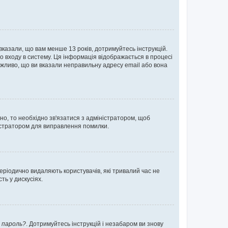
 вказали, що вам менше 13 років, дотримуйтесь інструкцій.
о входу в систему. Ця інформація відображається в процесі
ожливо, що ви вказали неправильну адресу email або вона
ьно, то необхідно зв'язатися з адміністратором, щоб
ністратором для виправлення помилки.
еріодично видаляють користувачів, які тривалий час не
ь у дискусіях.
 пароль?
. Дотримуйтесь інструкцій і незабаром ви знову