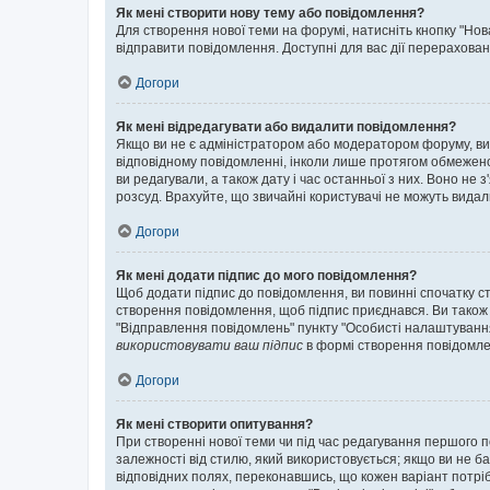
Як мені створити нову тему або повідомлення?
Для створення нової теми на форумі, натисніть кнопку "Нов
відправити повідомлення. Доступні для вас дії перерахован
Догори
Як мені відредагувати або видалити повідомлення?
Якщо ви не є адміністратором або модератором форуму, ви
відповідному повідомленні, інколи лише протягом обмеженог
ви редагували, а також дату і час останньої з них. Воно н
розсуд. Врахуйте, що звичайні користувачі не можуть видали
Догори
Як мені додати підпис до мого повідомлення?
Щоб додати підпис до повідомлення, ви повинні спочатку с
створення повідомлення, щоб підпис приєднався. Ви також
"Відправлення повідомлень" пункту "Особисті налаштуванн
використовувати ваш підпис
в формі створення повідомле
Догори
Як мені створити опитування?
При створенні нової теми чи під час редагування першого 
залежності від стилю, який використовується; якщо ви не ба
відповідних полях, переконавшись, що кожен варіант потрібн