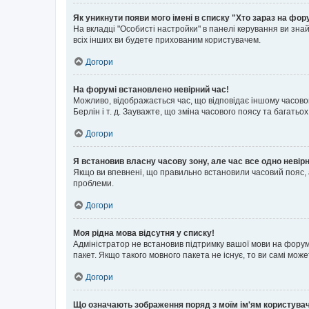
Як уникнути появи мого імені в списку "Хто зараз на фор
На вкладці "Особисті настройки" в панелі керування ви зн
всіх інших ви будете прихованим користувачем.
Догори
На форумі встановлено невірний час!
Можливо, відображається час, що відповідає іншому часовому
Берлін і т. д. Зауважте, що зміна часового поясу та бага
Догори
Я встановив власну часову зону, але час все одно невір
Якщо ви впевнені, що правильно встановили часовий пояс, 
проблеми.
Догори
Моя рідна мова відсутня у списку!
Адміністратор не встановив підтримку вашої мови на форум
пакет. Якщо такого мовного пакета не існує, то ви самі мо
Догори
Що означають зображення поряд з моїм ім'ям користува