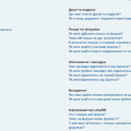
Друзі та недруги
Що таке список друзів та недругів?
Як я можу додавати / видаляти користувач
Пошук по форумах
уватись!
Як мені здійснити пошук на форумі?
Чому мій пошук не дає результатів?
В результаті пошуку я отримав порожню с
Як мені знайти учасників форуму?
Як мені знайти власні повідомлення та т
Абонементи і закладки
Чим закладки відрізняються від підписок?
Як мені зробити закладку або підписатис
Як мені підписатись на певний форум?
Як мені відмовитись від підписки?
Вкладення
Які саме файли можна приєднувати на ц
Як мені знайти усі приєднані мною файли
Інформація про phpBB
Хто створив цей форум?
Чому на форумі немає функції X?
З ким мені зв'язатись з питань некоректн
форумом?