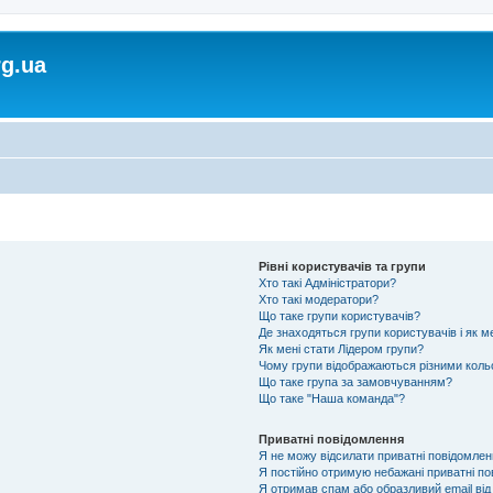
rg.ua
Рівні користувачів та групи
Хто такі Адміністратори?
Хто такі модератори?
Що таке групи користувачів?
Де знаходяться групи користувачів і як м
Як мені стати Лідером групи?
Чому групи відображаються різними кол
Що таке група за замовчуванням?
Що таке "Наша команда"?
Приватні повідомлення
Я не можу відсилати приватні повідомлен
Я постійно отримую небажані приватні по
Я отримав спам або образливий email від