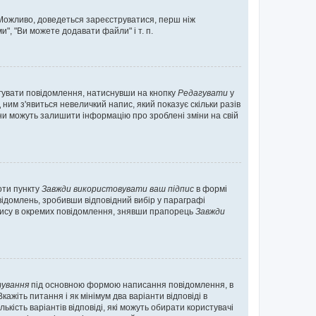
. Можливо, доведеться зареєструватися, перш ніж
", "Ви можете додавати файли" і т. п.
гувати повідомлення, натиснувши на кнопку
Редагувати
у
ним з'явиться невеличкий напис, який показує скільки разів
они можуть залишити інформацію про зроблені зміни на свій
оти пункту
Завжди використовувати ваш підпис
в формі
ідомлень, зробивши відповідний вибір у параграфі
пису в окремих повідомлення, знявши прапорець
Завжди
ування
під основною формою написання повідомлення, в
ажіть питання і як мінімум два варіанти відповіді в
кість варіантів відповіді, які можуть обирати користувачі