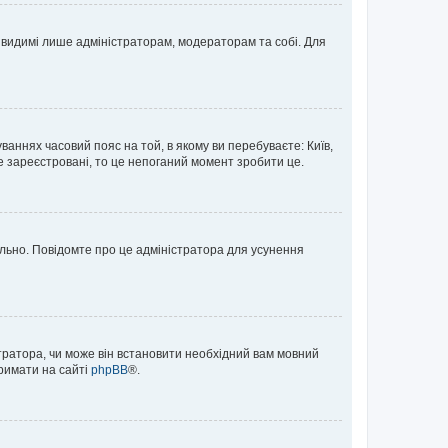
те видимі лише адміністраторам, модераторам та собі. Для
ваннях часовий пояс на той, в якому ви перебуваєте: Київ,
е зареєстровані, то це непоганий момент зробити це.
ильно. Повідомте про це адміністратора для усунення
тратора, чи може він встановити необхідний вам мовний
тримати на сайті
phpBB
®.