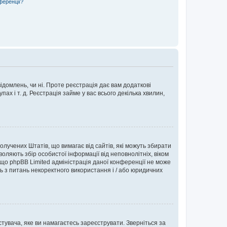
ференції?
ідомлень, чи ні. Проте реєстрація дає вам додаткові
ах і т. д. Реєстрація займе у вас всього декілька хвилин,
Сполучених Штатів, що вимагає від сайтів, які можуть збирати
оляють збір особистої інформації від неповнолітніх, віком
 що phpBB Limited адміністрація даної конференції не може
сь з питань некоректного використання і / або юридичних
тувача, яке ви намагаєтесь зареєструвати. Зверніться за