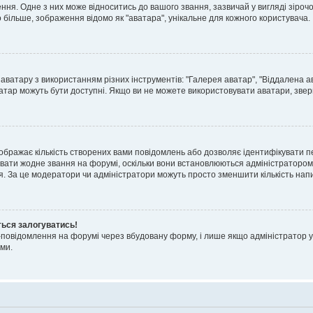
я. Одне з них може відноситись до вашого звання, зазвичай у вигляді зірочок, 
о більше, зображення відомо як "аватара", унікальне для кожного користувача.
аватару з використанням різних інструментів: "Галерея аватар", "Віддалена а
атар можуть бути доступні. Якщо ви не можете використовувати аватари, звер
ображає кількість створених вами повідомлень або дозволяє ідентифікувати п
вати жодне звання на форумі, оскільки вони встановлюються адміністратором
я. За це модератори чи адміністратори можуть просто зменшити кількість нап
ться залогуватись!
l-повідомлення на форумі через вбудовану форму, і лише якщо адміністратор у
ми.