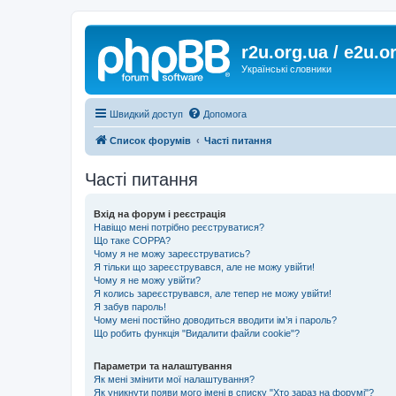
r2u.org.ua / e2u.o
Українські словники
Швидкий доступ
Допомога
Список форумів
Часті питання
Часті питання
Вхід на форум і реєстрація
Навіщо мені потрібно реєструватися?
Що таке COPPA?
Чому я не можу зареєструватись?
Я тільки що зареєструвався, але не можу увійти!
Чому я не можу увійти?
Я колись зареєструвався, але тепер не можу увійти!
Я забув пароль!
Чому мені постійно доводиться вводити ім’я і пароль?
Що робить функція "Видалити файли cookie"?
Параметри та налаштування
Як мені змінити мої налаштування?
Як уникнути появи мого імені в списку "Хто зараз на форумі"?