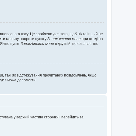
ановленого часу. Це зроблено для того, щоб ніхто інший не
вити галочку напроти пункту
Запам'ятати мене
при вході на
. Якщо пункт
Запам'ятати мене
відсутній, це означає, що
ії, такі як відстежування прочитаних повідомлень, якщо
уків може допомогти.
увача у верхній частині сторінки і перейдіть за