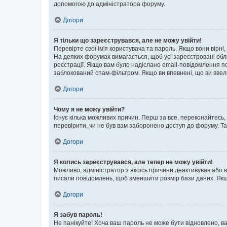
допомогою до адміністратора форуму.
Догори
Я тільки що зареєструвався, але не можу увійти!
Перевірте свої ім'я користувача та пароль. Якщо вони вірні
На деяких форумах вимагається, щоб усі зареєстровані обл
реєстрації. Якщо вам було надіслано email-повідомлення п
заблокований спам-фільтром. Якщо ви впевнені, що ви ввел
Догори
Чому я не можу увійти?
Існує кілька можливих причин. Перш за все, переконайтесь,
перевірити, чи не був вам заборонено доступ до форуму. Т
Догори
Я колись зареєструвався, але тепер не можу увійти!
Можливо, адміністратор з якоїсь причини деактивував або в
писали повідомлень, щоб зменшити розмір бази даних. Якщо
Догори
Я забув пароль!
Не панікуйте! Хоча ваш пароль не може бути відновлено, ва