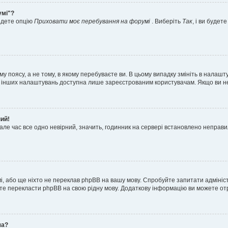
умі"?
айдете опцію
Приховати моє перебування на форумі
. Виберіть
Так
, і ви буде
 поясу, а не тому, в якому перебуваєте ви. В цьому випадку змініть в налашту
тьох інших налаштувань доступна лише зареєстрованим користувачам. Якщо ви н
ний!
але час все одно невірний, значить, годинник на сервері встановлено неправ
і, або ще ніхто не переклав phpBB на вашу мову. Спробуйте запитати адмініс
жете перекласти phpBB на свою рідну мову. Додаткову інформацію ви можете о
ча?