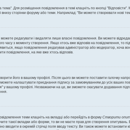
а тема". Для розміщення повідомлення в темі клацніть по кнопці "Відповісти"
і внизу сторінки форуму або теми. Наприклад: "Ви можете створювати нові теми
 можете редагувати і видаляти лише власні повідомлення. Ви можете відреда
о часу з моменту створення. Якщо хтось вже відповів на повідомлення, то під 
е з'явиться, якщо повідомлення редагував адміністратор або модератор, хоча в
ти повідомлення, на яке вже хтось відповів.
творити його в вашому профілі. Після цього ви можете поставити галочку напр
 можете налаштувати приєднання підпису за замовчуванням до усіх ваших пов
я" у вашому профілі. Незважаючи на це, ви зможете скасувати додавання під
ння.
повідомлення теми клацніть на вкладці або перейдіть в форму
Створити опит
чите такої вкладки або форми, то ви не маєте прав для створення опитувань. Вк
о вводити в окремій стрічці поля вводу тексту. Ви також можете встановити кіль