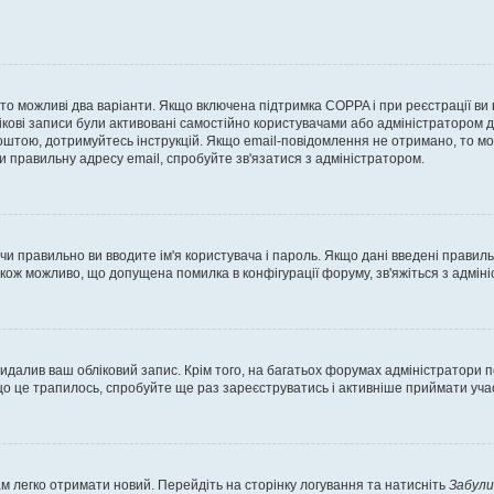
, то можливі два варіанти. Якщо включена підтримка COPPA і при реєстрації ви
ікові записи були активовані самостійно користувачами або адміністратором д
оштою, дотримуйтесь інструкцій. Якщо email-повідомлення не отримано, то м
и правильну адресу email, спробуйте зв'язатися з адміністратором.
 чи правильно ви вводите ім'я користувача і пароль. Якщо дані введені правил
акож можливо, що допущена помилка в конфігурації форуму, зв'яжіться з адмі
идалив ваш обліковий запис. Крім того, на багатьох форумах адміністратори п
 це трапилось, спробуйте ще раз зареєструватись і активніше приймати участ
м легко отримати новий. Перейдіть на сторінку логування та натисніть
Забули