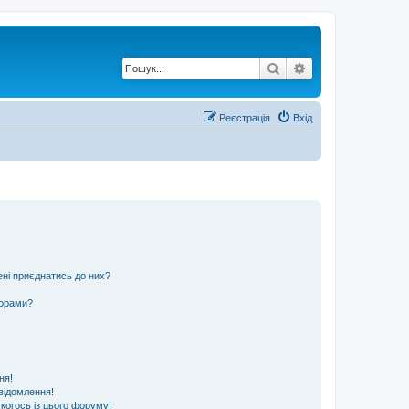
Пошук
Розширений по
Реєстрація
Вхід
ені приєднатись до них?
ьорами?
ня!
відомлення!
 когось із цього форуму!