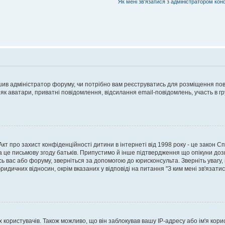
Як мені зв'язатися з адміністратором кон
рішив адміністратор форуму, чи потрібно вам реєструватись для розміщення пов
 як аватари, приватні повідомлення, відсилання email-повідомлень, участь в груп
о Акт про захист конфіденційності дитини в інтернеті від 1998 року - це закон 
а це письмову згоду батьків. Припустимо й інше підтвердження що опікуни дозв
сь вас або форуму, зверніться за допомогою до юрисконсульта. Зверніть увагу,
ридичних відносин, окрім вказаних у відповіді на питання "З ким мені зв'язати
ористувачів. Також можливо, що він заблокував вашу IP-адресу або ім'я корис