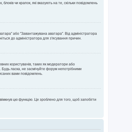
блоків чи крапок, які вказують на те, скільки повідомлень
ватара" або "Завантажувана аватара". Від адміністратора
ніться до адміністратора для з'ясування причин.
евних користувачів, таких як модератори або
. Будь ласка, не засмічуйте форум непотрібними
исаних вами повідомлень.
вімкнув цю функцію. Це зроблено для того, щоб запобігти