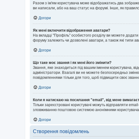
Разом з ім'ям користувача може відображатись два зображенн
ви написали, або на ваш статус на форумі. Інше, як правил
Догори
Як мені включити відображення аватари?
На вкладці "Профіль" особистого розділу ви можете додати 
форуму залежить чи дозволені аватари, а також які типи ав
Догори
Що таке моє звання і як мені його змінити?
Звання, яке знаходиться під вашим іменем користувача, від
адміністратори. Взагалі ви не можете безпосередньо зміню
повідомленнями тільки для того, щоб підвищити своє званн
Догори
Коли я натискаю на посилання "email", від мене вимагає
Тільки зареєстровані користувачі можуть відправляти emai
зловживанню поштовою системою анонімними користувача
Догори
Створення повідомлень