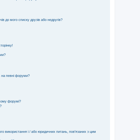
ів до мого списку друзів або недругів?
торінку!
еми?
ь на певні форуми?
ьому форумі?
?
ого використання і / або юридичних питань, пов'язаних з цим