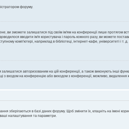
ністратором форуму.
ене
, ви зможете залишатися під своїм ім'ям на конференції лише протягом вст
 доводилося вводити ім'я користувача і пароль кожного разу, ви можете поста
пному комп'ютері, наприклад в бібліотеці, інтернет-кафе, університеті і т. д
м залишатися авторизованим на цій конференції, а також виконують інші функц
ощі з входом на конференцію або виходом з конференції, можливо, видалення к
ня зберігаються в базі даних форуму. Щоб змінити їх, клацніть на імені корист
і ваші налаштування та параметри.