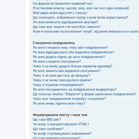
На форумі встановлено невірний час!
Я встановив власну часову зону, але час все одно невірний!
Моя рідна мова відсутня у списку!
Що означають зображення поряд з моїм ім'ям користувача?
Як мені включити відображення аватари?
Що таке моє звання і як мені його змінити?
Коли я натискаю на посилання "email", від мене вимагається залог
Створення повідомлень
Як мені створити нову тему або повідомлення?
Як мені відредагувати або видалити повідомлення?
Як мені додати підпис до мого повідомлення?
Як мені створити опитування?
Чому я не можу додати більше варіантів відповіді?
Як мені змінити або видалити опитування?
Чому я не маю доступу до форуму?
Чому я не можу приєднувати файли?
Чому я отримав попередження?
Як мені поскаржитись на повідомлення модератору?
Що означає кнопка "Зберегти" в формі написання повідомлення?
Чому моє повідомлення потребує схвалення?
Як мені знову підняти мою тему?
Форматування тексту і типи тем
Що таке BBCode?
Чи можу я використовувати HTML?
Що таке смайлики?
Чи можу я розміщувати зображення?
Що таке важливі оголошення?