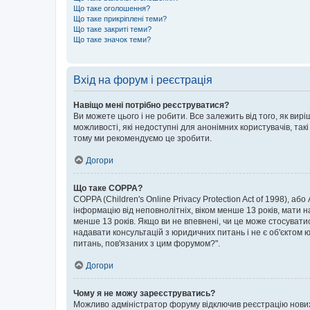
Що таке оголошення?
Що таке прикріплені теми?
Що таке закриті теми?
Що таке значок теми?
Вхід на форум і реєстрація
Навіщо мені потрібно реєструватися?
Ви можете цього і не робити. Все залежить від того, як ви
можливості, які недоступні для анонімних користувачів, такі
тому ми рекомендуємо це зробити.
Догори
Що таке COPPA?
COPPA (Children's Online Privacy Protection Act of 1998), аб
інформацію від неповнолітніх, віком менше 13 років, мати н
менше 13 років. Якщо ви не впевнені, чи це може стосувати
надавати консультацій з юридичних питань і не є об'єктом ю
питань, пов'язаних з цим форумом?".
Догори
Чому я не можу зареєструватись?
Можливо адміністратор форуму відключив реєстрацію нових к