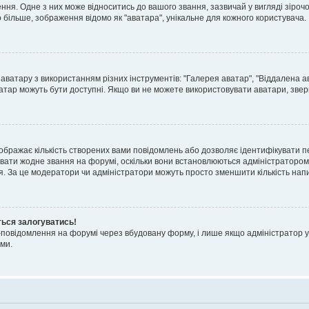
я. Одне з них може відноситись до вашого звання, зазвичай у вигляді зірочок, 
о більше, зображення відомо як "аватара", унікальне для кожного користувача.
аватару з використанням різних інструментів: "Галерея аватар", "Віддалена а
атар можуть бути доступні. Якщо ви не можете використовувати аватари, звер
ображає кількість створених вами повідомлень або дозволяє ідентифікувати п
вати жодне звання на форумі, оскільки вони встановлюються адміністратором
я. За це модератори чи адміністратори можуть просто зменшити кількість нап
ться залогуватись!
l-повідомлення на форумі через вбудовану форму, і лише якщо адміністратор у
ми.