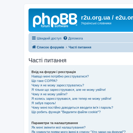
r2u.org.ua / e2u.o
Українські словники
Швидкий доступ
Допомога
Список форумів
Часті питання
Часті питання
Вхід на форум і реєстрація
Навіщо мені потрібно реєструватися?
Що таке COPPA?
Чому я не можу зареєструватись?
Я тільки що зареєструвався, але не можу увійти!
Чому я не можу увійти?
Я колись зареєструвався, але тепер не можу увійти!
Я забув пароль!
Чому мені постійно доводиться вводити ім’я і пароль?
Що робить функція "Видалити файли cookie"?
Параметри та налаштування
Як мені змінити мої налаштування?
Як уникнути появи мого імені в списку "Хто зараз на форумі"?