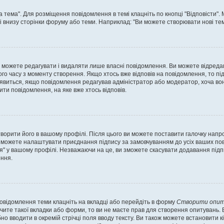
а тема". Для розміщення повідомлення в темі клацніть по кнопці "Відповісти"
і внизу сторінки форуму або теми. Наприклад: "Ви можете створювати нові теми
 можете редагувати і видаляти лише власні повідомлення. Ви можете відреда
о часу з моменту створення. Якщо хтось вже відповів на повідомлення, то під 
е з'явиться, якщо повідомлення редагував адміністратор або модератор, хоча в
ти повідомлення, на яке вже хтось відповів.
творити його в вашому профілі. Після цього ви можете поставити галочку напр
 можете налаштувати приєднання підпису за замовчуванням до усіх ваших пов
я" у вашому профілі. Незважаючи на це, ви зможете скасувати додавання під
ння.
повідомлення теми клацніть на вкладці або перейдіть в форму
Створити опит
чите такої вкладки або форми, то ви не маєте прав для створення опитувань. Вк
о вводити в окремій стрічці поля вводу тексту. Ви також можете встановити кіль