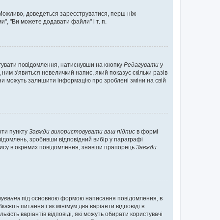
. Можливо, доведеться зареєструватися, перш ніж
", "Ви можете додавати файли" і т. п.
гувати повідомлення, натиснувши на кнопку
Редагувати
у
ним з'явиться невеличкий напис, який показує скільки разів
они можуть залишити інформацію про зроблені зміни на свій
оти пункту
Завжди використовувати ваш підпис
в формі
ідомлень, зробивши відповідний вибір у параграфі
пису в окремих повідомлення, знявши прапорець
Завжди
ування
під основною формою написання повідомлення, в
ажіть питання і як мінімум два варіанти відповіді в
кість варіантів відповіді, які можуть обирати користувачі