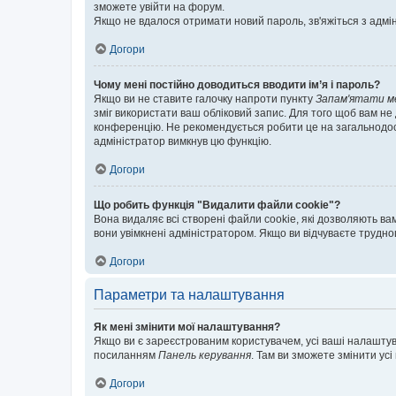
зможете увійти на форум.
Якщо не вдалося отримати новий пароль, зв'яжіться з адмі
Догори
Чому мені постійно доводиться вводити ім’я і пароль?
Якщо ви не ставите галочку напроти пункту
Запам'ятати м
зміг використати ваш обліковий запис. Для того щоб вам не
конференцію. Не рекомендується робити це на загальнодосту
адміністратор вимкнув цю функцію.
Догори
Що робить функція "Видалити файли cookie"?
Вона видаляє всі створені файли cookie, які дозволяють ва
вони увімкнені адміністратором. Якщо ви відчуваєте трудн
Догори
Параметри та налаштування
Як мені змінити мої налаштування?
Якщо ви є зареєстрованим користувачем, усі ваші налаштуван
посиланням
Панель керування
. Там ви зможете змінити ус
Догори