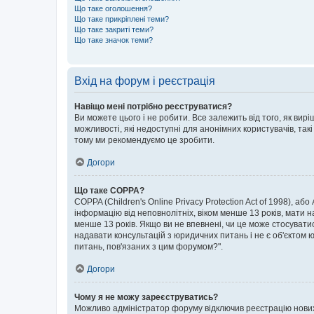
Що таке оголошення?
Що таке прикріплені теми?
Що таке закриті теми?
Що таке значок теми?
Вхід на форум і реєстрація
Навіщо мені потрібно реєструватися?
Ви можете цього і не робити. Все залежить від того, як ви
можливості, які недоступні для анонімних користувачів, такі
тому ми рекомендуємо це зробити.
Догори
Що таке COPPA?
COPPA (Children's Online Privacy Protection Act of 1998), аб
інформацію від неповнолітніх, віком менше 13 років, мати н
менше 13 років. Якщо ви не впевнені, чи це може стосувати
надавати консультацій з юридичних питань і не є об'єктом ю
питань, пов'язаних з цим форумом?".
Догори
Чому я не можу зареєструватись?
Можливо адміністратор форуму відключив реєстрацію нових к