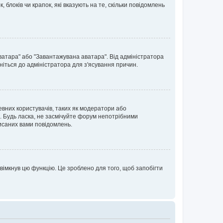
блоків чи крапок, які вказують на те, скільки повідомлень
ватара" або "Завантажувана аватара". Від адміністратора
ніться до адміністратора для з'ясування причин.
евних користувачів, таких як модератори або
. Будь ласка, не засмічуйте форум непотрібними
исаних вами повідомлень.
вімкнув цю функцію. Це зроблено для того, щоб запобігти