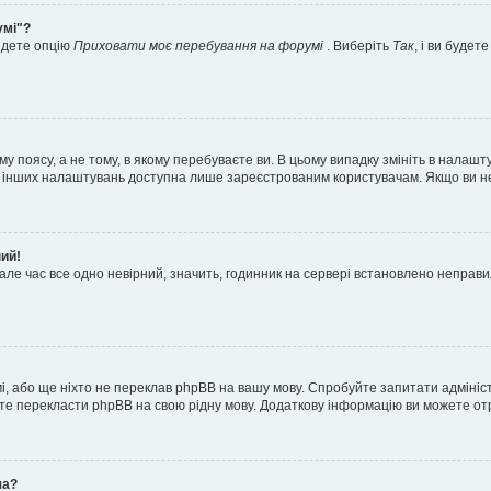
умі"?
айдете опцію
Приховати моє перебування на форумі
. Виберіть
Так
, і ви буде
 поясу, а не тому, в якому перебуваєте ви. В цьому випадку змініть в налашту
тьох інших налаштувань доступна лише зареєстрованим користувачам. Якщо ви н
ний!
але час все одно невірний, значить, годинник на сервері встановлено неправ
і, або ще ніхто не переклав phpBB на вашу мову. Спробуйте запитати адмініс
жете перекласти phpBB на свою рідну мову. Додаткову інформацію ви можете о
ча?