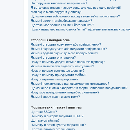
На форумі встановлено невірний час!
Я встановив власну часову зону, але час все одно невірний!
Моя рідна мова відсутня у списку!
Що означають зображення поряд з моїм ім'ям користувача?
Як мені включити відображення аватари?
Що таке моє звання і як мені його змінити?
Коли я натискаю на посилання "email", від мене вимагається залог
Створення повідомлень
Як мені створити нову тему або повідомлення?
Як мені відредагувати або видалити повідомлення?
Як мені додати підпис до мого повідомлення?
Як мені створити опитування?
Чому я не можу додати більше варіантів відповіді?
Як мені змінити або видалити опитування?
Чому я не маю доступу до форуму?
Чому я не можу приєднувати файли?
Чому я отримав попередження?
Як мені поскаржитись на повідомлення модератору?
Що означає кнопка "Зберегти" в формі написання повідомлення?
Чому моє повідомлення потребує схвалення?
Як мені знову підняти мою тему?
Форматування тексту і типи тем
Що таке BBCode?
Чи можу я використовувати HTML?
Що таке смайлики?
Чи можу я розміщувати зображення?
Що таке важливі оголошення?