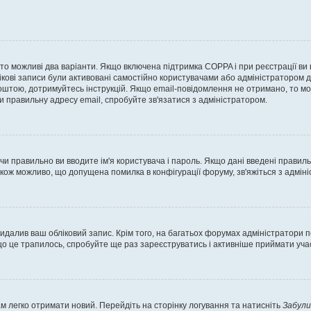
, то можливі два варіанти. Якщо включена підтримка COPPA і при реєстрації ви
ікові записи були активовані самостійно користувачами або адміністратором д
оштою, дотримуйтесь інструкцій. Якщо email-повідомлення не отримано, то м
и правильну адресу email, спробуйте зв'язатися з адміністратором.
 чи правильно ви вводите ім'я користувача і пароль. Якщо дані введені правил
акож можливо, що допущена помилка в конфігурації форуму, зв'яжіться з адмі
идалив ваш обліковий запис. Крім того, на багатьох форумах адміністратори п
 це трапилось, спробуйте ще раз зареєструватись і активніше приймати участ
м легко отримати новий. Перейдіть на сторінку логування та натисніть
Забули