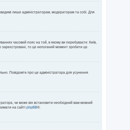
те видимі лише адміністраторам, модераторам та собі. Для
ваннях часовий пояс на той, в якому ви перебуваєте: Київ,
е зареєстровані, то це непоганий момент зробити це.
ильно. Повідомте про це адміністратора для усунення
тратора, чи може він встановити необхідний вам мовний
тримати на сайті
phpBB
®.