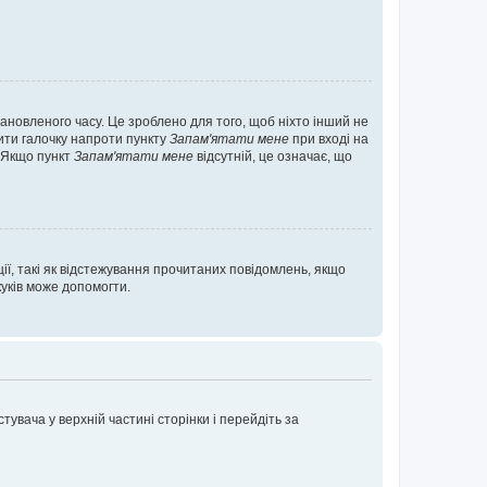
ановленого часу. Це зроблено для того, щоб ніхто інший не
вити галочку напроти пункту
Запам'ятати мене
при вході на
. Якщо пункт
Запам'ятати мене
відсутній, це означає, що
ії, такі як відстежування прочитаних повідомлень, якщо
уків може допомогти.
увача у верхній частині сторінки і перейдіть за