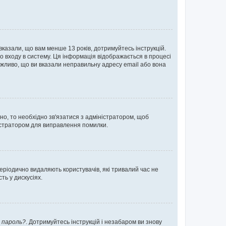
 вказали, що вам менше 13 років, дотримуйтесь інструкцій.
о входу в систему. Ця інформація відображається в процесі
ожливо, що ви вказали неправильну адресу email або вона
ьно, то необхідно зв'язатися з адміністратором, щоб
ністратором для виправлення помилки.
еріодично видаляють користувачів, які тривалий час не
ь у дискусіях.
 пароль?
. Дотримуйтесь інструкцій і незабаром ви знову