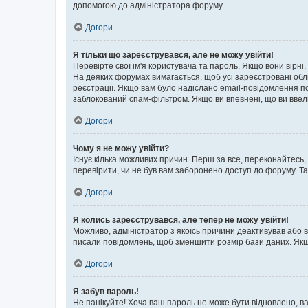
допомогою до адміністратора форуму.
Догори
Я тільки що зареєструвався, але не можу увійти!
Перевірте свої ім'я користувача та пароль. Якщо вони вірні
На деяких форумах вимагається, щоб усі зареєстровані обл
реєстрації. Якщо вам було надіслано email-повідомлення п
заблокований спам-фільтром. Якщо ви впевнені, що ви ввел
Догори
Чому я не можу увійти?
Існує кілька можливих причин. Перш за все, переконайтесь,
перевірити, чи не був вам заборонено доступ до форуму. Т
Догори
Я колись зареєструвався, але тепер не можу увійти!
Можливо, адміністратор з якоїсь причини деактивував або в
писали повідомлень, щоб зменшити розмір бази даних. Якщо
Догори
Я забув пароль!
Не панікуйте! Хоча ваш пароль не може бути відновлено, ва