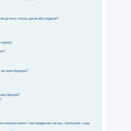
ів до мого списку друзів або недругів?
торінку!
еми?
ь на певні форуми?
ьому форумі?
?
ого використання і / або юридичних питань, пов'язаних з цим