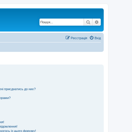
Пошук
Розширений по
Реєстрація
Вхід
ені приєднатись до них?
ьорами?
ня!
відомлення!
 когось із цього форуму!