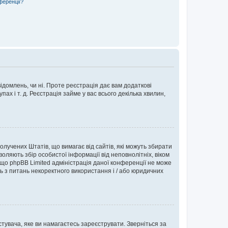
ференції?
ідомлень, чи ні. Проте реєстрація дає вам додаткові
ах і т. д. Реєстрація займе у вас всього декілька хвилин,
Сполучених Штатів, що вимагає від сайтів, які можуть збирати
оляють збір особистої інформації від неповнолітніх, віком
 що phpBB Limited адміністрація даної конференції не може
сь з питань некоректного використання і / або юридичних
тувача, яке ви намагаєтесь зареєструвати. Зверніться за