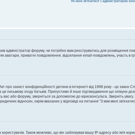
Як мені зв'язатися з адміністратором кон
рішив адміністратор форуму, чи потрібно вам реєструватись для розміщення пов
 як аватари, приватні повідомлення, відсилання email-повідомлень, участь в груп
о Акт про захист конфіденційності дитини в інтернеті від 1998 року - це закон 
а це письмову згоду батьків. Припустимо й інше підтвердження що опікуни дозв
сь вас або форуму, зверніться за допомогою до юрисконсульта. Зверніть увагу,
ридичних відносин, окрім вказаних у відповіді на питання "З ким мені зв'язати
ористувачів. Також можливо, що він заблокував вашу IP-адресу або ім'я корис