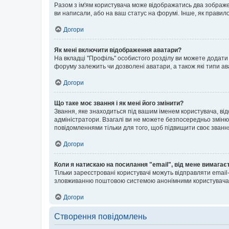
Разом з ім'ям користувача може відображатись два зображенн
ви написали, або на ваш статус на форумі. Інше, як правил
Догори
Як мені включити відображення аватари?
На вкладці "Профіль" особистого розділу ви можете додати 
форуму залежить чи дозволені аватари, а також які типи ав
Догори
Що таке моє звання і як мені його змінити?
Звання, яке знаходиться під вашим іменем користувача, від
адміністратори. Взагалі ви не можете безпосередньо зміню
повідомленнями тільки для того, щоб підвищити своє званн
Догори
Коли я натискаю на посилання "email", від мене вимагає
Тільки зареєстровані користувачі можуть відправляти emai
зловживанню поштовою системою анонімними користувача
Догори
Створення повідомлень