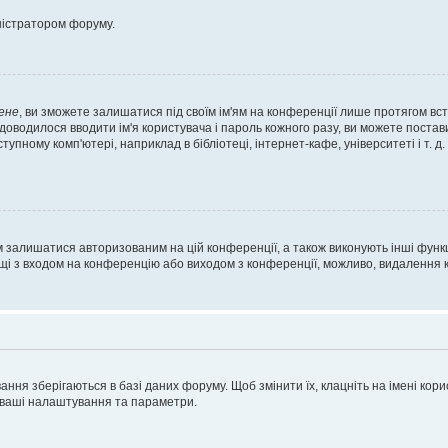
ністратором форуму.
ене
, ви зможете залишатися під своїм ім'ям на конференції лише протягом вст
 доводилося вводити ім'я користувача і пароль кожного разу, ви можете поста
пному комп'ютері, наприклад в бібліотеці, інтернет-кафе, університеті і т. д
м залишатися авторизованим на цій конференції, а також виконують інші функц
ощі з входом на конференцію або виходом з конференції, можливо, видалення к
ня зберігаються в базі даних форуму. Щоб змінити їх, клацніть на імені корист
і ваші налаштування та параметри.