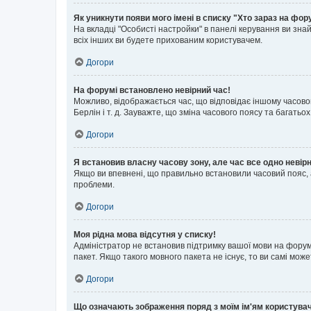
Як уникнути появи мого імені в списку "Хто зараз на фор
На вкладці "Особисті настройки" в панелі керування ви зн
всіх інших ви будете прихованим користувачем.
Догори
На форумі встановлено невірний час!
Можливо, відображається час, що відповідає іншому часовому
Берлін і т. д. Зауважте, що зміна часового поясу та бага
Догори
Я встановив власну часову зону, але час все одно невір
Якщо ви впевнені, що правильно встановили часовий пояс, 
проблеми.
Догори
Моя рідна мова відсутня у списку!
Адміністратор не встановив підтримку вашої мови на форум
пакет. Якщо такого мовного пакета не існує, то ви самі мо
Догори
Що означають зображення поряд з моїм ім'ям користува