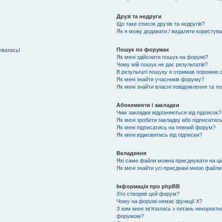
Друзі та недруги
Що таке список друзів та недругів?
Як я можу додавати / видаляти користувач
Пошук по форумах
уватись!
Як мені здійснити пошук на форумі?
Чому мій пошук не дає результатів?
В результаті пошуку я отримав порожню с
Як мені знайти учасників форуму?
Як мені знайти власні повідомлення та т
Абонементи і закладки
Чим закладки відрізняються від підписок?
Як мені зробити закладку або підписатис
Як мені підписатись на певний форум?
Як мені відмовитись від підписки?
Вкладення
Які саме файли можна приєднувати на ц
Як мені знайти усі приєднані мною файли
Інформація про phpBB
Хто створив цей форум?
Чому на форумі немає функції X?
З ким мені зв'язатись з питань некоректн
форумом?