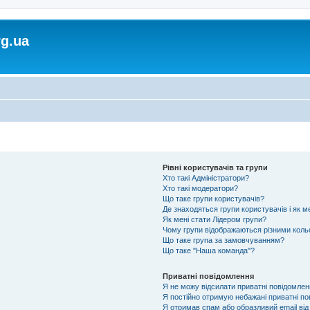
rg.ua
Рівні користувачів та групи
Хто такі Адміністратори?
Хто такі модератори?
Що таке групи користувачів?
Де знаходяться групи користувачів і як м
Як мені стати Лідером групи?
Чому групи відображаються різними кол
Що таке група за замовчуванням?
Що таке "Наша команда"?
Приватні повідомлення
Я не можу відсилати приватні повідомлен
Я постійно отримую небажані приватні по
Я отримав спам або образливий email від