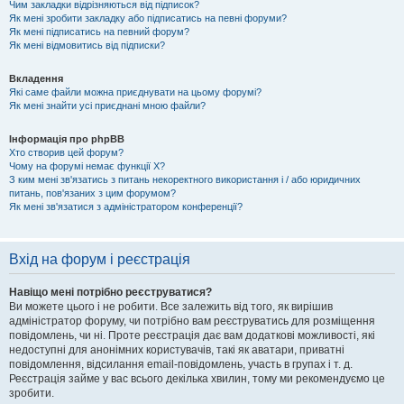
Чим закладки відрізняються від підписок?
Як мені зробити закладку або підписатись на певні форуми?
Як мені підписатись на певний форум?
Як мені відмовитись від підписки?
Вкладення
Які саме файли можна приєднувати на цьому форумі?
Як мені знайти усі приєднані мною файли?
Інформація про phpBB
Хто створив цей форум?
Чому на форумі немає функції X?
З ким мені зв'язатись з питань некоректного використання і / або юридичних
питань, пов'язаних з цим форумом?
Як мені зв'язатися з адміністратором конференції?
Вхід на форум і реєстрація
Навіщо мені потрібно реєструватися?
Ви можете цього і не робити. Все залежить від того, як вирішив
адміністратор форуму, чи потрібно вам реєструватись для розміщення
повідомлень, чи ні. Проте реєстрація дає вам додаткові можливості, які
недоступні для анонімних користувачів, такі як аватари, приватні
повідомлення, відсилання email-повідомлень, участь в групах і т. д.
Реєстрація займе у вас всього декілька хвилин, тому ми рекомендуємо це
зробити.