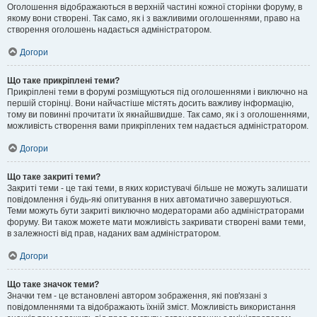
Оголошення відображаються в верхній частині кожної сторінки форуму, в
якому вони створені. Так само, як і з важливими оголошеннями, право на
створення оголошень надається адміністратором.
Догори
Що таке прикріплені теми?
Прикріплені теми в форумі розміщуються під оголошеннями і виключно на
першій сторінці. Вони найчастіше містять досить важливу інформацію,
тому ви повинні прочитати їх якнайшвидше. Так само, як і з оголошеннями,
можливість створення вами прикріплених тем надається адміністратором.
Догори
Що таке закриті теми?
Закриті теми - це такі теми, в яких користувачі більше не можуть залишати
повідомлення і будь-які опитування в них автоматично завершуються.
Теми можуть бути закриті виключно модераторами або адміністраторами
форуму. Ви також можете мати можливість закривати створені вами теми,
в залежності від прав, наданих вам адміністратором.
Догори
Що таке значок теми?
Значки тем - це встановлені автором зображення, які пов'язані з
повідомленнями та відображають їхній зміст. Можливість використання