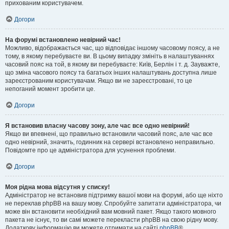
прихованим користувачем.
Догори
На форумі встановлено невірний час!
Можливо, відображається час, що відповідає іншому часовому поясу, а не
тому, в якому перебуваєте ви. В цьому випадку змініть в налаштуваннях
часовий пояс на той, в якому ви перебуваєте: Київ, Берлін і т. д. Зауважте,
що зміна часового поясу та багатьох інших налаштувань доступна лише
зареєстрованим користувачам. Якщо ви не зареєстровані, то це
непоганий момент зробити це.
Догори
Я встановив власну часову зону, але час все одно невірний!
Якщо ви впевнені, що правильно встановили часовий пояс, але час все
одно невірний, значить, годинник на сервері встановлено неправильно.
Повідомте про це адміністратора для усунення проблеми.
Догори
Моя рідна мова відсутня у списку!
Адміністратор не встановив підтримку вашої мови на форумі, або ще ніхто
не переклав phpBB на вашу мову. Спробуйте запитати адміністратора, чи
може він встановити необхідний вам мовний пакет. Якщо такого мовного
пакета не існує, то ви самі можете перекласти phpBB на свою рідну мову.
Додаткову інформацію ви можете отримати на сайті
phpBB
®.