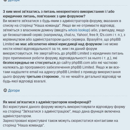
Догори
З ким мені зв'язатись з питань некоректного використання і / або
юридичних питань, пов'язаних з цим форумом?
Ви можете зв'язатися з будь-яким з адміністраторів форуму, вказаних в
списку на сторінці "Наша команда". Якщо ви не отримаєте відповіді,
зв'яжіться з власником домену (введіть
whois lookup
) або, у випадку, якщо
це безкоштовний сервіс (наприклад, chat.ru, Yahoo!, free.fr, f2s.com і т. п.), з
керівництвом або адміністратором цього сервера. Врахуйте, що phpBB
Limited
не має абсолютно ніякої юрисдикції над форумом
і не може
нести ніякої відповідальності за те, ким і як даний форум
використовується. Не звертайтесь до phpBB Limited з юридичних питань
(про припинення роботи форуму, відповідальності за нього і т. д.), які
безпосередньо не стосуються
до сайту phpBB.com або які частково
належать до програмного забезпечення phpBB Limited. Якщо ж ви все-
таки надішлете email на адресу phpBB Limited з приводу використання
цього форуму
третьою стороною
, то не чекайте детальної відповіді чи
будь-якої відповіді взагалі.
Догори
Як мені зв'язатися з адміністратором конференції?
Всі користувачі даного форуму можуть використовувати відповідну форму
на сторінці "Зв'язатися з адміністрацією", якщо дана функція включена
адміністратором.
Зареєстровані користувачі також можуть скористатися контактами на
сторінці "Наша команда".