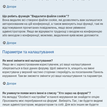
Догори
Що робить функція "Видалити файли cookie"?
Вона видаляє всі створені файли cookie, які дозволяють вам залишатися
авторизованим на цій конференції, а також виконують інші функції, такі як
відстежування прочитаних повідомлень, якщо вони увімкнені
адміністратором. Якщо ви відчуваєте труднощі з входом на конференцію
або виходом з конференції, можливо, видалення куків може допомогти.
Догори
Параметри та налаштування
Як мені змінити мої налаштування?
Якщо ви є зареєстрованим користувачем, усі ваші налаштування
зберігаються в базі даних форуму. Щоб змінити їх, клацніть на імені
користувача у верхній частині сторінки і перейдіть за посиланням
Панель
керування
. Там ви зможете змінити усі ваші налаштування та параметри.
Догори
Як уникнути появи мого імені в списку "Хто зараз на форумі"?
На вкладці "Особисті настройки" в панелі керування ви знайдете опцію
Приховати моє перебування на форумі
. Виберіть
Так
, і ви будете видимі
лише адміністраторам, модераторам та собі. Для всіх інших ви будете