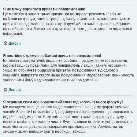
Я не можу відсилати приватні повідомлення!
Це може бути одна з трьох причин: ви не зареєструвались і / або не
ввійшли на форум, адміністрація відімкнула можливість використовувати
приватні повідомлення на всьому форумі або ж адміністратор заборонив
це особисто вам. Зв'яжіться з адміністратором для отримання додаткової
інформації.
Догори
Я постійно отримую небажані приватні повідомлення!
Ви можете автоматично видаляти особисті повідомлення користувачів,
скориставшись правилами для повідомлень у вашій Панелі керування.
Якщо ви отримуєте образливі приватні повідомлення від одного з
учасників, відправте скаргу на це повідомлення модераторам; вони можуть
заборонити йому надсилання приватних повідомлень.
Догори
Я отримав спам або образливий email від когось із цього форуму!
Ми шкодуємо про це. Форма надсилання email на цьому форумі включає
засоби безпеки і можливість відслідковувати користувачів, що надсилають
подібні повідомлення. Надішліть email-листа адміністратору форуму з
повною копією отриманого листа. Дуже важливо включити усі заголовки, в
яких міститься детальна інформація про відправника. Адміністратор
зможе у цьому випадку вжити необхідні заходи.