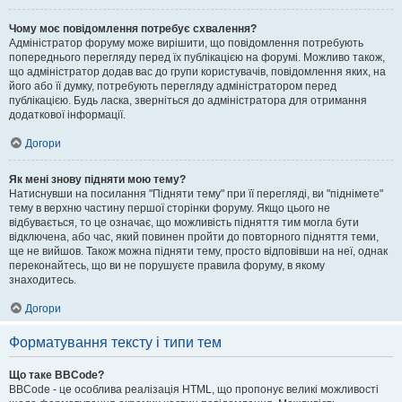
Чому моє повідомлення потребує схвалення?
Адміністратор форуму може вирішити, що повідомлення потребують
попереднього перегляду перед їх публікацією на форумі. Можливо також,
що адміністратор додав вас до групи користувачів, повідомлення яких, на
його або її думку, потребують перегляду адміністратором перед
публікацією. Будь ласка, зверніться до адміністратора для отримання
додаткової інформації.
Догори
Як мені знову підняти мою тему?
Натиснувши на посилання "Підняти тему" при її перегляді, ви "піднімете"
тему в верхню частину першої сторінки форуму. Якщо цього не
відбувається, то це означає, що можливість підняття тим могла бути
відключена, або час, який повинен пройти до повторного підняття теми,
ще не вийшов. Також можна підняти тему, просто відповівши на неї, однак
переконайтесь, що ви не порушуєте правила форуму, в якому
знаходитесь.
Догори
Форматування тексту і типи тем
Що таке BBCode?
BBCode - це особлива реалізація HTML, що пропонує великі можливості