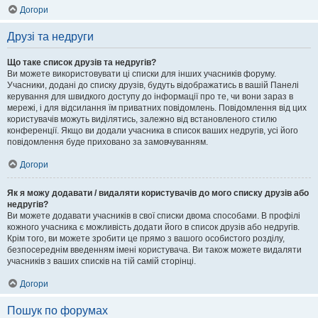
Догори
Друзі та недруги
Що таке список друзів та недругів?
Ви можете використовувати ці списки для інших учасників форуму.
Учасники, додані до списку друзів, будуть відображатись в вашій Панелі
керування для швидкого доступу до інформації про те, чи вони зараз в
мережі, і для відсилання їм приватних повідомлень. Повідомлення від цих
користувачів можуть виділятись, залежно від встановленого стилю
конференції. Якщо ви додали учасника в список ваших недругів, усі його
повідомлення буде приховано за замовчуванням.
Догори
Як я можу додавати / видаляти користувачів до мого списку друзів або
недругів?
Ви можете додавати учасників в свої списки двома способами. В профілі
кожного учасника є можливість додати його в список друзів або недругів.
Крім того, ви можете зробити це прямо з вашого особистого розділу,
безпосереднім введенням імені користувача. Ви також можете видаляти
учасників з ваших списків на тій самій сторінці.
Догори
Пошук по форумах