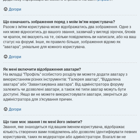
Догори
Що означають зображення поряд з моїм ім'ям користувача?
Разом з ім'ям користувача може відображатись два зображення. Одне з
них може відноситись до вашого звання, зазвичай у вигляді зірочок, блоків
чи крапок, які вказують на те, скільки повідомлень ви написали, або на ваш
статус на форумі. Інше, як правило більше, зображення відомо як
"аватара", унікальне для кожного користувача.
Догори
Як мені включити відображення аватари?
На вкладці "Профіль" особистого розділу ви можете додати аватару з
використанням різних інструментів: "Галерея аватар", "Віддалена
аватара" або "Завантажувана аватара". Від адміністратора форуму
залежить чи дозволені аватари, а також які типи аватар можуть бути
доступні. Якщо ви не можете використовувати аватари, зверніться до
адміністратора для з'ясування причин.
Догори
Що таке моє звання і як мені його змінити?
Звання, яке знаходиться під вашим іменем користувача, відображає
кількість створених вами повідомлень або дозволяє ідентифікувати певних
користувачів, таких як модератори або адміністратори. Взагалі ви не