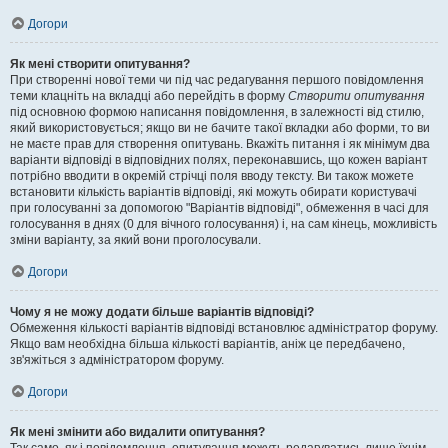
Догори
Як мені створити опитування?
При створенні нової теми чи під час редагування першого повідомлення
теми клацніть на вкладці або перейдіть в форму
Створити опитування
під основною формою написання повідомлення, в залежності від стилю,
який використовується; якщо ви не бачите такої вкладки або форми, то ви
не маєте прав для створення опитувань. Вкажіть питання і як мінімум два
варіанти відповіді в відповідних полях, переконавшись, що кожен варіант
потрібно вводити в окремій стрічці поля вводу тексту. Ви також можете
встановити кількість варіантів відповіді, які можуть обирати користувачі
при голосуванні за допомогою "Варіантів відповіді", обмеження в часі для
голосування в днях (0 для вічного голосування) і, на сам кінець, можливість
зміни варіанту, за який вони проголосували.
Догори
Чому я не можу додати більше варіантів відповіді?
Обмеження кількості варіантів відповіді встановлює адміністратор форуму.
Якщо вам необхідна більша кількості варіантів, аніж це передбачено,
зв'яжіться з адміністратором форуму.
Догори
Як мені змінити або видалити опитування?