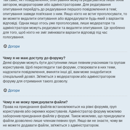
Так само, як і повідомлення, опитування можуть редагуватись лише їхнім
автором, модераторами або адміністраторами. Для редагування
опитування перейдіть до редагування першого повідомлення в темі;
опитування завжди пов'язане з ним. Якщо ніхто не встиг проголосувати, то
ви можете видалити опитування або відредагувати будь-який з варіантів
відповіді. Однак якщо хтось уже проголосував, лише модератори та
адміністратори можуть редагувати та видаляти опитування. Це зроблено
для того, щоб ніхто не зміг змінювати варіанти відповіді під час
голосування.
Догори
Чому я не маю доступу до форуму?
Деякі форуми можуть бути доступними лише певним учасникам та групам
користувачів. Щоб переглядати такі форуми, створювати в них теми,
надсилати повідомлення, вчиняти інші дії, вам може знадобитися
спеціальний дозвіл. Зв'яжіться з модератором або адміністратором
форуму для отримання такого дозволу.
Догори
Чому я не можу приєднувати файли?
Права на приєднання файлів встановлюються на рівні форумів, груп
користувачів або окремих користувачів. Адміністратор форуму можливо
заборонив приєднання файлів у форумі. Також можливо, що приєднувати
файли дозволено лише членам певних груп. Якщо ви не знаєте, чому ви
не можете додавати файли, зв'яжіться з адміністратором.