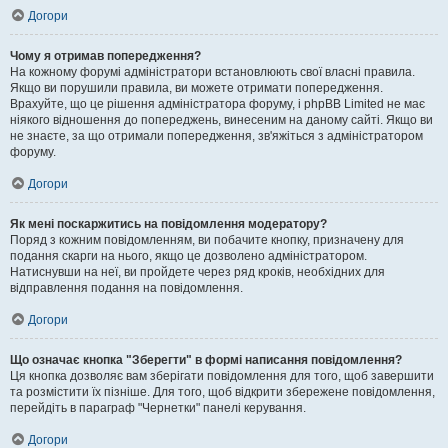
Догори
Чому я отримав попередження?
На кожному форумі адміністратори встановлюють свої власні правила.
Якщо ви порушили правила, ви можете отримати попередження.
Врахуйте, що це рішення адміністратора форуму, і phpBB Limited не має
ніякого відношення до попереджень, винесеним на даному сайті. Якщо ви
не знаєте, за що отримали попередження, зв'яжіться з адміністратором
форуму.
Догори
Як мені поскаржитись на повідомлення модератору?
Поряд з кожним повідомленням, ви побачите кнопку, призначену для
подання скарги на нього, якщо це дозволено адміністратором.
Натиснувши на неї, ви пройдете через ряд кроків, необхідних для
відправлення подання на повідомлення.
Догори
Що означає кнопка "Зберегти" в формі написання повідомлення?
Ця кнопка дозволяє вам зберігати повідомлення для того, щоб завершити
та розмістити їх пізніше. Для того, щоб відкрити збережене повідомлення,
перейдіть в параграф "Чернетки" панелі керування.
Догори