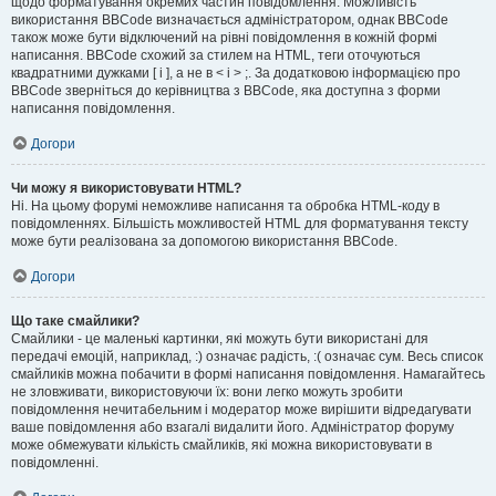
щодо форматування окремих частин повідомлення. Можливість
використання BBCode визначається адміністратором, однак BBCode
також може бути відключений на рівні повідомлення в кожній формі
написання. BBCode схожий за стилем на HTML, теги оточуються
квадратними дужками [ і ], а не в < і > ;. За додатковою інформацією про
BBCode зверніться до керівництва з BBCode, яка доступна з форми
написання повідомлення.
Догори
Чи можу я використовувати HTML?
Ні. На цьому форумі неможливе написання та обробка HTML-коду в
повідомленнях. Більшість можливостей HTML для форматування тексту
може бути реалізована за допомогою використання BBCode.
Догори
Що таке смайлики?
Смайлики - це маленькі картинки, які можуть бути використані для
передачі емоцій, наприклад, :) означає радість, :( означає сум. Весь список
смайликів можна побачити в формі написання повідомлення. Намагайтесь
не зловживати, використовуючи їх: вони легко можуть зробити
повідомлення нечитабельним і модератор може вирішити відредагувати
ваше повідомлення або взагалі видалити його. Адміністратор форуму
може обмежувати кількість смайликів, які можна використовувати в
повідомленні.