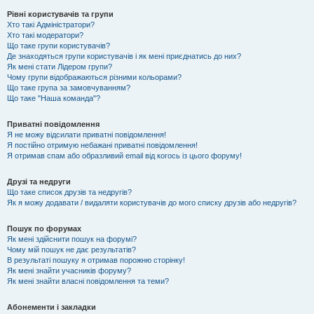
Рівні користувачів та групи
Хто такі Адміністратори?
Хто такі модератори?
Що таке групи користувачів?
Де знаходяться групи користувачів і як мені приєднатись до них?
Як мені стати Лідером групи?
Чому групи відображаються різними кольорами?
Що таке група за замовчуванням?
Що таке "Наша команда"?
Приватні повідомлення
Я не можу відсилати приватні повідомлення!
Я постійно отримую небажані приватні повідомлення!
Я отримав спам або образливий email від когось із цього форуму!
Друзі та недруги
Що таке список друзів та недругів?
Як я можу додавати / видаляти користувачів до мого списку друзів або недругів?
Пошук по форумах
Як мені здійснити пошук на форумі?
Чому мій пошук не дає результатів?
В результаті пошуку я отримав порожню сторінку!
Як мені знайти учасників форуму?
Як мені знайти власні повідомлення та теми?
Абонементи і закладки