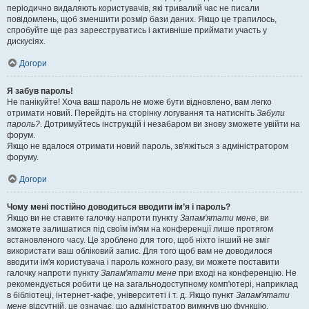
періодично видаляють користувачів, які тривалий час не писали
повідомлень, щоб зменшити розмір бази даних. Якщо це трапилось,
спробуйте ще раз зареєструватись і активніше приймати участь у
дискусіях.
Догори
Я забув пароль!
Не панікуйте! Хоча ваш пароль не може бути відновлено, вам легко
отримати новий. Перейдіть на сторінку логування та натисніть
Забули
пароль?
. Дотримуйтесь інструкцій і незабаром ви знову зможете увійти на
форум.
Якщо не вдалося отримати новий пароль, зв'яжіться з адміністратором
форуму.
Догори
Чому мені постійно доводиться вводити ім’я і пароль?
Якщо ви не ставите галочку напроти пункту
Запам'ятати мене
, ви
зможете залишатися під своїм ім'ям на конференції лише протягом
встановленого часу. Це зроблено для того, щоб ніхто інший не зміг
використати ваш обліковий запис. Для того щоб вам не доводилося
вводити ім'я користувача і пароль кожного разу, ви можете поставити
галочку напроти пункту
Запам'ятати мене
при вході на конференцію. Не
рекомендується робити це на загальнодоступному комп'ютері, наприклад
в бібліотеці, інтернет-кафе, університеті і т. д. Якщо пункт
Запам'ятати
мене
відсутній, це означає, що адміністратор вимкнув цю функцію.