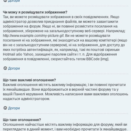
Догори
Чи можу я розміщувати зображення?
Так, ви можете розміщувати зображення в своїх повідомленнях. Якщо
адміністратор дозволив приєднання файлів, ви можете завантажити
зображення на форум. Якщо ні, ви повинні розмістити посилання на
зображення, збережене на загальнодоступному веб-сервері. Наприклад:
http://www.example.com/my-picture.gif. Ви не можете розміщувати
посилання ні на зображення, які знаходяться на вашому комп'ютері (якщо
він не є загальнодоступним сервером), ні на зображення, для доступу до
яких потрібна автентифікація, як, наприклад, такі як поштові скриньки
Hotmail або Yahoo, захищені паролем сайти і т. п. Для відображення
зображення в повідомленні, скористайтесь тегом BBCode [img].
Догори
Що таке важливі оголошення?
Важливі оголошення містять важливу інформацію, і ви повинні прочитати
їх якнайшвидше. Вони відображаються в верхній частині форуму та у
вашій Панелі керування. Можливість написання вами важливих оголошень
надається адміністратором.
Догори
Що таке оголошення?
Оголошення найчастіше містять важливу інформацію для форуму, який ви
переглядаєте в даний момент, і вам необхідно прочитати їх якнайшвидше.