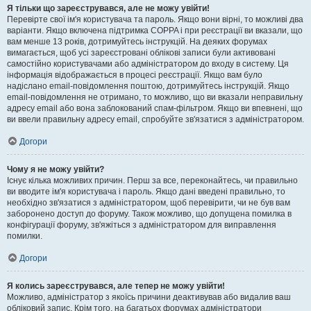
Я тільки що зареєструвався, але не можу увійти!
Перевірте свої ім'я користувача та пароль. Якщо вони вірні, то можливі два
варіанти. Якщо включена підтримка COPPA і при реєстрації ви вказали, що
вам менше 13 років, дотримуйтесь інструкцій. На деяких форумах
вимагається, щоб усі зареєстровані облікові записи були активовані
самостійно користувачами або адміністратором до входу в систему. Ця
інформація відображається в процесі реєстрації. Якщо вам було
надіслано email-повідомлення поштою, дотримуйтесь інструкцій. Якщо
email-повідомлення не отримано, то можливо, що ви вказали неправильну
адресу email або вона заблокований спам-фільтром. Якщо ви впевнені, що
ви ввели правильну адресу email, спробуйте зв'язатися з адміністратором.
Догори
Чому я не можу увійти?
Існує кілька можливих причин. Перш за все, переконайтесь, чи правильно
ви вводите ім'я користувача і пароль. Якщо дані введені правильно, то
необхідно зв'язатися з адміністратором, щоб перевірити, чи не був вам
заборонено доступ до форуму. Також можливо, що допущена помилка в
конфігурації форуму, зв'яжіться з адміністратором для виправлення
помилки.
Догори
Я колись зареєструвався, але тепер не можу увійти!
Можливо, адміністратор з якоїсь причини деактивував або видалив ваш
обліковий запис. Крім того, на багатьох форумах адміністратори