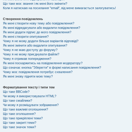
Що таке моє звання і як мені його змінити?
Коли я натискаю на посилання "email", від мене вимагається залогуватись!
Створення повідомлень
Як мені створити нову тему або повідомлення?
Як мені відредагувати або видалити повідомлення?
Як мені додати підпис до мого повідомлення?
Як мені створити опитування?
Чому я не можу додати більше варіантів відповіді?
Як мені змінити або видалити опитування?
Чому я не маю доступу до форуму?
Чому я не можу приєднувати файли?
Чому я отримав попередження?
Як мені поскаржитись на повідомлення модератору?
Що означає кнопка "Зберегти" в формі написання повідомлення?
Чому моє повідомлення потребує схвалення?
Як мені знову підняти мою тему?
Форматування тексту і типи тем
Що таке BBCode?
Чи можу я використовувати HTML?
Що таке смайлики?
Чи можу я розміщувати зображення?
Що таке важливі оголошення?
Що таке оголошення?
Що таке прикріплені теми?
Що таке закриті теми?
Що таке значок теми?