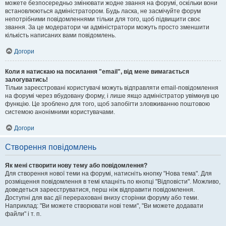
можете безпосередньо змінювати жодне звання на форумі, оскільки вони
встановлюються адміністратором. Будь ласка, не засмічуйте форум
непотрібними повідомленнями тільки для того, щоб підвищити своє
звання. За це модератори чи адміністратори можуть просто зменшити
кількість написаних вами повідомлень.
Догори
Коли я натискаю на посилання "email", від мене вимагається
залогуватись!
Тільки зареєстровані користувачі можуть відправляти email-повідомлення
на форумі через вбудовану форму, і лише якщо адміністратор увімкнув цю
функцію. Це зроблено для того, щоб запобігти зловживанню поштовою
системою анонімними користувачами.
Догори
Створення повідомлень
Як мені створити нову тему або повідомлення?
Для створення нової теми на форумі, натисніть кнопку "Нова тема". Для
розміщення повідомлення в темі клацніть по кнопці "Відповісти". Можливо,
доведеться зареєструватися, перш ніж відправити повідомлення.
Доступні для вас дії перераховані внизу сторінки форуму або теми.
Наприклад: "Ви можете створювати нові теми", "Ви можете додавати
файли" і т. п.