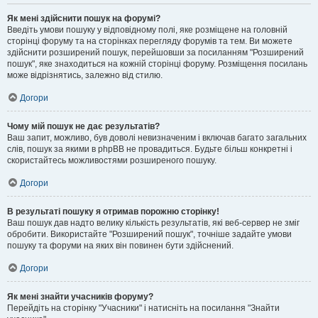
Як мені здійснити пошук на форумі?
Введіть умови пошуку у відповідному полі, яке розміщене на головній
сторінці форуму та на сторінках перегляду форумів та тем. Ви можете
здійснити розширений пошук, перейшовши за посиланням "Розширений
пошук", яке знаходиться на кожній сторінці форуму. Розміщення посилань
може відрізнятись, залежно від стилю.
Догори
Чому мій пошук не дає результатів?
Ваш запит, можливо, був доволі невизначеним і включав багато загальних
слів, пошук за якими в phpBB не провадиться. Будьте більш конкретні і
скористайтесь можливостями розширеного пошуку.
Догори
В результаті пошуку я отримав порожню сторінку!
Ваш пошук дав надто велику кількість результатів, які веб-сервер не зміг
обробити. Використайте "Розширений пошук", точніше задайте умови
пошуку та форуми на яких він повинен бути здійснений.
Догори
Як мені знайти учасників форуму?
Перейдіть на сторінку "Учасники" і натисніть на посилання "Знайти