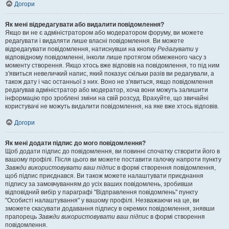
Догори
Як мені відредагувати або видалити повідомлення?
Якщо ви не є адміністратором або модератором форуму, ви можете
редагувати і видаляти лише власні повідомлення. Ви можете
відредагувати повідомлення, натиснувши на кнопку
Редагувати
у
відповідному повідомленні, інколи лише протягом обмеженого часу з
моменту створення. Якщо хтось вже відповів на повідомлення, то під ним
з'явиться невеличкий напис, який показує скільки разів ви редагували, а
також дату і час останньої з них. Воно не з'явиться, якщо повідомлення
редагував адміністратор або модератор, хоча вони можуть залишити
інформацію про зроблені зміни на свій розсуд. Врахуйте, що звичайні
користувачі не можуть видалити повідомлення, на яке вже хтось відповів.
Догори
Як мені додати підпис до мого повідомлення?
Щоб додати підпис до повідомлення, ви повинні спочатку створити його в
вашому профілі. Після цього ви можете поставити галочку напроти пункту
Завжди використовувати ваш підпис
в формі створення повідомлення,
щоб підпис приєднався. Ви також можете налаштувати приєднання
підпису за замовчуванням до усіх ваших повідомлень, зробивши
відповідний вибір у параграфі "Відправлення повідомлень" пункту
"Особисті налаштування" у вашому профілі. Незважаючи на це, ви
зможете скасувати додавання підпису в окремих повідомлення, знявши
прапорець
Завжди використовувати ваш підпис
в формі створення
повідомлення.