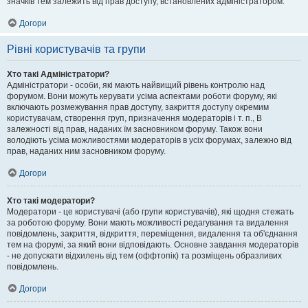
значків тем залежить від прав доступу, встановлених адміністратором.
Догори
Рівні користувачів та групи
Хто такі Адміністратори?
Адміністратори - особи, які мають найвищий рівень контролю над
форумом. Вони можуть керувати усіма аспектами роботи форуму, які
включають розмежування прав доступу, закриття доступу окремим
користувачам, створення груп, призначення модераторів і т. п., В
залежності від прав, наданих їм засновником форуму. Також вони
володіють усіма можливостями модераторів в усіх форумах, залежно від
прав, наданих ним засновником форуму.
Догори
Хто такі модератори?
Модератори - це користувачі (або групи користувачів), які щодня стежать
за роботою форуму. Вони мають можливості редагування та видалення
повідомлень, закриття, відкриття, переміщення, видалення та об'єднання
тем на форумі, за який вони відповідають. Основне завдання модераторів
- не допускати відхилень від тем (оффтопік) та розміщень образливих
повідомлень.
Догори