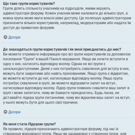
Що таке групи користувачів?
Групи ділять спільноту учасників на підрозділи, якими керують
адміністратори форуму. Кожен учасник може належати до кількох груп, а
кожна група може мати власні рівні доступу. Це полегшує адміністраторам
призначити кількох користувачів, наприклад, модераторами або надати їм
доступ до приватних форумів.
Догори
Де знаходяться групи користувачів і як мені приєднатись до них?
Ви можете отримати інформацію про всі групи користувачів за допомогою
посилання "Групи" в вашій Панелі керування. Якщо ви хочете вступити в
одну з них, натисніть відповідну кнопку. Однак не всі групи є
загальнодоступними. Деякі з них потребують схвалення для вступу в них,
можуть бути закритими або навіть прихованими. Якщо група є відкритою,
ви можете вступити до неї, натиснувши відповідну кнопку. Якщо група
потребує схвалення в групі, ви можете відправити запит на вступ,
натиснувши відповідну кнопку. Лідер групи повинен схвалити ваш запит в
групі і може запитати, чому ви бажаєте приєднатись. Будь ласка, не
діставайте лідера групи питаннями, чому він відхилив ваш запит на вступ,
у нього можуть бути для цього свої причини.
Догори
Як мені стати Лідером групи?
Як правило, лідерів призначають адміністратори форуму, під час їх
створення відповідної групи. Якщо ви зацікавлені у створенні групи, для