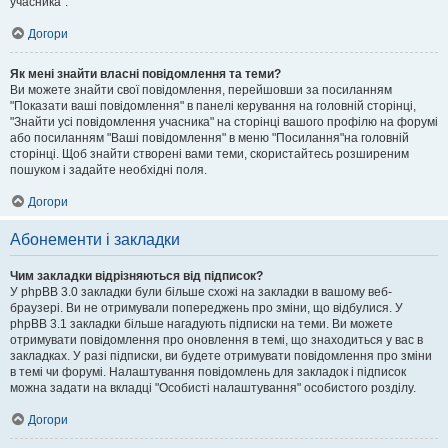
учасника".
Догори
Як мені знайти власні повідомлення та теми?
Ви можете знайти свої повідомлення, перейшовши за посиланням
"Показати ваші повідомлення" в панелі керування на головній сторінці,
"Знайти усі повідомлення учасника" на сторінці вашого профілю на форумі
або посиланням "Ваші повідомлення" в меню "Посилання"на головній
сторінці. Щоб знайти створені вами теми, скористайтесь розширеним
пошуком і задайте необхідні поля.
Догори
Абонементи і закладки
Чим закладки відрізняються від підписок?
У phpBB 3.0 закладки були більше схожі на закладки в вашому веб-
браузері. Ви не отримували попереджень про зміни, що відбулися. У
phpBB 3.1 закладки більше нагадують підписки на теми. Ви можете
отримувати повідомлення про оновлення в темі, що знаходиться у вас в
закладках. У разі підписки, ви будете отримувати повідомлення про зміни
в темі чи форумі. Налаштування повідомлень для закладок і підписок
можна задати на вкладці "Особисті налаштування" особистого розділу.
Догори