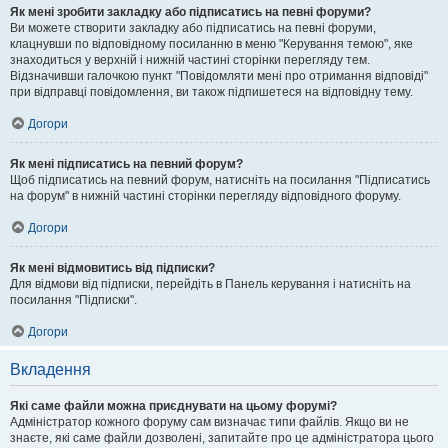
Як мені зробити закладку або підписатись на певні форуми?
Ви можете створити закладку або підписатись на певні форуми,
клацнувши по відповідному посиланню в меню "Керування темою", яке
знаходиться у верхній і нижній частині сторінки перегляду тем.
Відзначивши галочкою пункт "Повідомляти мені про отримання відповіді"
при відправці повідомлення, ви також підпишетеся на відповідну тему.
Догори
Як мені підписатись на певний форум?
Щоб підписатись на певний форум, натисніть на посилання "Підписатись
на форум" в нижній частині сторінки перегляду відповідного форуму.
Догори
Як мені відмовитись від підписки?
Для відмови від підписки, перейдіть в Панель керування і натисніть на
посилання "Підписки".
Догори
Вкладення
Які саме файли можна приєднувати на цьому форумі?
Адміністратор кожного форуму сам визначає типи файлів. Якщо ви не
знаєте, які саме файли дозволені, запитайте про це адміністратора цього