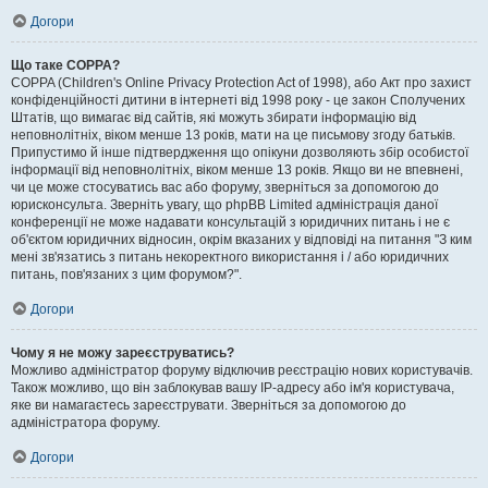
Догори
Що таке COPPA?
COPPA (Children's Online Privacy Protection Act of 1998), або Акт про захист
конфіденційності дитини в інтернеті від 1998 року - це закон Сполучених
Штатів, що вимагає від сайтів, які можуть збирати інформацію від
неповнолітніх, віком менше 13 років, мати на це письмову згоду батьків.
Припустимо й інше підтвердження що опікуни дозволяють збір особистої
інформації від неповнолітніх, віком менше 13 років. Якщо ви не впевнені,
чи це може стосуватись вас або форуму, зверніться за допомогою до
юрисконсульта. Зверніть увагу, що phpBB Limited адміністрація даної
конференції не може надавати консультацій з юридичних питань і не є
об'єктом юридичних відносин, окрім вказаних у відповіді на питання "З ким
мені зв'язатись з питань некоректного використання і / або юридичних
питань, пов'язаних з цим форумом?".
Догори
Чому я не можу зареєструватись?
Можливо адміністратор форуму відключив реєстрацію нових користувачів.
Також можливо, що він заблокував вашу IP-адресу або ім'я користувача,
яке ви намагаєтесь зареєструвати. Зверніться за допомогою до
адміністратора форуму.
Догори