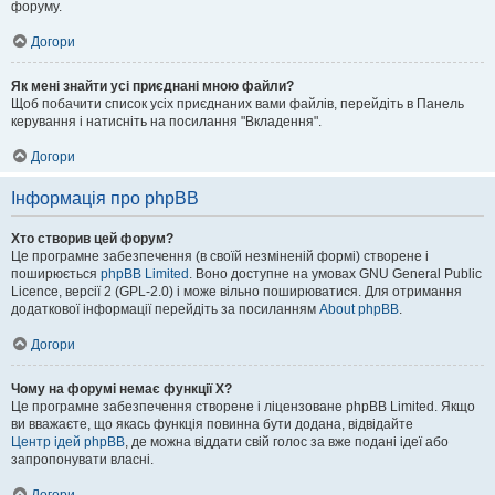
форуму.
Догори
Як мені знайти усі приєднані мною файли?
Щоб побачити список усіх приєднаних вами файлів, перейдіть в Панель
керування і натисніть на посилання "Вкладення".
Догори
Інформація про phpBB
Хто створив цей форум?
Це програмне забезпечення (в своїй незміненій формі) створене і
поширюється
phpBB Limited
. Воно доступне на умовах GNU General Public
Licence, версії 2 (GPL-2.0) і може вільно поширюватися. Для отримання
додаткової інформації перейдіть за посиланням
About phpBB
.
Догори
Чому на форумі немає функції X?
Це програмне забезпечення створене і ліцензоване phpBB Limited. Якщо
ви вважаєте, що якась функція повинна бути додана, відвідайте
Центр ідей phpBB
, де можна віддати свій голос за вже подані ідеї або
запропонувати власні.