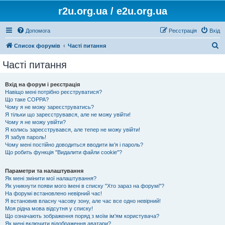
r2u.org.ua / e2u.org.ua
Допомога
Реєстрація
Вхід
П
Список форумів
Часті питання
о
Часті питання
ш
у
Вхід на форум і реєстрація
Навіщо мені потрібно реєструватися?
к
Що таке COPPA?
Чому я не можу зареєструватись?
Я тільки що зареєструвався, але не можу увійти!
Чому я не можу увійти?
Я колись зареєструвався, але тепер не можу увійти!
Я забув пароль!
Чому мені постійно доводиться вводити ім’я і пароль?
Що робить функція "Видалити файли cookie"?
Параметри та налаштування
Як мені змінити мої налаштування?
Як уникнути появи мого імені в списку "Хто зараз на форумі"?
На форумі встановлено невірний час!
Я встановив власну часову зону, але час все одно невірний!
Моя рідна мова відсутня у списку!
Що означають зображення поряд з моїм ім'ям користувача?
Як мені включити відображення аватари?