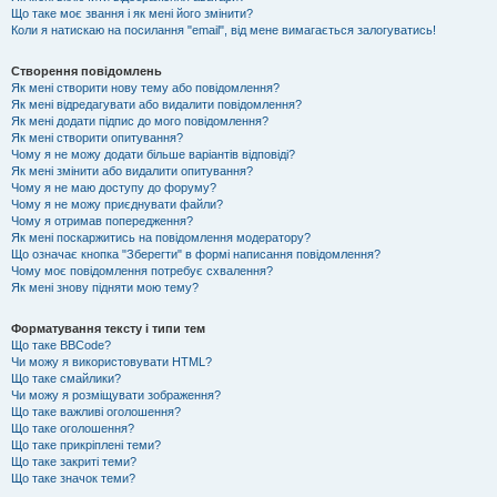
Що таке моє звання і як мені його змінити?
Коли я натискаю на посилання "email", від мене вимагається залогуватись!
Створення повідомлень
Як мені створити нову тему або повідомлення?
Як мені відредагувати або видалити повідомлення?
Як мені додати підпис до мого повідомлення?
Як мені створити опитування?
Чому я не можу додати більше варіантів відповіді?
Як мені змінити або видалити опитування?
Чому я не маю доступу до форуму?
Чому я не можу приєднувати файли?
Чому я отримав попередження?
Як мені поскаржитись на повідомлення модератору?
Що означає кнопка "Зберегти" в формі написання повідомлення?
Чому моє повідомлення потребує схвалення?
Як мені знову підняти мою тему?
Форматування тексту і типи тем
Що таке BBCode?
Чи можу я використовувати HTML?
Що таке смайлики?
Чи можу я розміщувати зображення?
Що таке важливі оголошення?
Що таке оголошення?
Що таке прикріплені теми?
Що таке закриті теми?
Що таке значок теми?