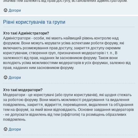
значків тем залежить від прав доступу, встановлених адміністратором.
Догори
Рівні користувачів та групи
Хто такі Адміністратори?
Адміністратори - особи, які мають найвищий рівень контролю над
форумом. Вони можуть керувати усіма аспектами роботи форуму, які
включають розмежування прав доступу, закриття доступу окремим
користувачам, створення груп, призначення модераторів і т. п., В
залежності від прав, наданих їм засновником форуму. Також вони
володіють усіма можливостями модераторів в усіх форумах, залежно від
прав, наданих ним засновником форуму.
Догори
Хто такі модератори?
Модератори - це користувачі (або групи користувачів), які щодня стежать
за роботою форуму. Вони мають можливості редагування та видалення
повідомлень, закриття, відкриття, переміщення, видалення та об'єднання
тем на форумі, за який вони відповідають. Основне завдання модераторів
- не допускати відхилень від тем (оффтопік) та розміщень образливих
повідомлень.
Догори