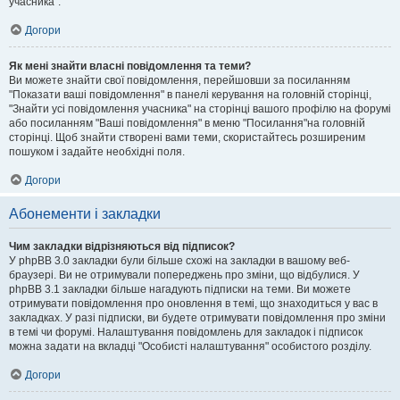
учасника".
Догори
Як мені знайти власні повідомлення та теми?
Ви можете знайти свої повідомлення, перейшовши за посиланням
"Показати ваші повідомлення" в панелі керування на головній сторінці,
"Знайти усі повідомлення учасника" на сторінці вашого профілю на форумі
або посиланням "Ваші повідомлення" в меню "Посилання"на головній
сторінці. Щоб знайти створені вами теми, скористайтесь розширеним
пошуком і задайте необхідні поля.
Догори
Абонементи і закладки
Чим закладки відрізняються від підписок?
У phpBB 3.0 закладки були більше схожі на закладки в вашому веб-
браузері. Ви не отримували попереджень про зміни, що відбулися. У
phpBB 3.1 закладки більше нагадують підписки на теми. Ви можете
отримувати повідомлення про оновлення в темі, що знаходиться у вас в
закладках. У разі підписки, ви будете отримувати повідомлення про зміни
в темі чи форумі. Налаштування повідомлень для закладок і підписок
можна задати на вкладці "Особисті налаштування" особистого розділу.
Догори