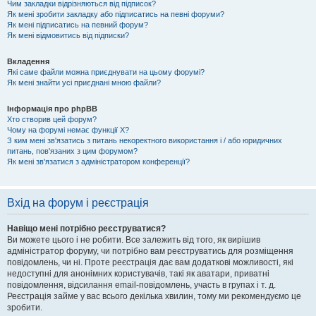
Чим закладки відрізняються від підписок?
Як мені зробити закладку або підписатись на певні форуми?
Як мені підписатись на певний форум?
Як мені відмовитись від підписки?
Вкладення
Які саме файли можна приєднувати на цьому форумі?
Як мені знайти усі приєднані мною файли?
Інформація про phpBB
Хто створив цей форум?
Чому на форумі немає функції X?
З ким мені зв'язатись з питань некоректного використання і / або юридичних
питань, пов'язаних з цим форумом?
Як мені зв'язатися з адміністратором конференції?
Вхід на форум і реєстрація
Навіщо мені потрібно реєструватися?
Ви можете цього і не робити. Все залежить від того, як вирішив
адміністратор форуму, чи потрібно вам реєструватись для розміщення
повідомлень, чи ні. Проте реєстрація дає вам додаткові можливості, які
недоступні для анонімних користувачів, такі як аватари, приватні
повідомлення, відсилання email-повідомлень, участь в групах і т. д.
Реєстрація займе у вас всього декілька хвилин, тому ми рекомендуємо це
зробити.