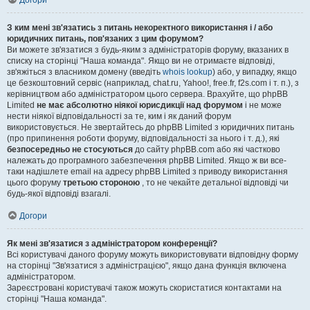
Догори
З ким мені зв'язатись з питань некоректного використання і / або
юридичних питань, пов'язаних з цим форумом?
Ви можете зв'язатися з будь-яким з адміністраторів форуму, вказаних в
списку на сторінці "Наша команда". Якщо ви не отримаєте відповіді,
зв'яжіться з власником домену (введіть
whois lookup
) або, у випадку, якщо
це безкоштовний сервіс (наприклад, chat.ru, Yahoo!, free.fr, f2s.com і т. п.), з
керівництвом або адміністратором цього сервера. Врахуйте, що phpBB
Limited
не має абсолютно ніякої юрисдикції над форумом
і не може
нести ніякої відповідальності за те, ким і як даний форум
використовується. Не звертайтесь до phpBB Limited з юридичних питань
(про припинення роботи форуму, відповідальності за нього і т. д.), які
безпосередньо не стосуються
до сайту phpBB.com або які частково
належать до програмного забезпечення phpBB Limited. Якщо ж ви все-
таки надішлете email на адресу phpBB Limited з приводу використання
цього форуму
третьою стороною
, то не чекайте детальної відповіді чи
будь-якої відповіді взагалі.
Догори
Як мені зв'язатися з адміністратором конференції?
Всі користувачі даного форуму можуть використовувати відповідну форму
на сторінці "Зв'язатися з адміністрацією", якщо дана функція включена
адміністратором.
Зареєстровані користувачі також можуть скористатися контактами на
сторінці "Наша команда".