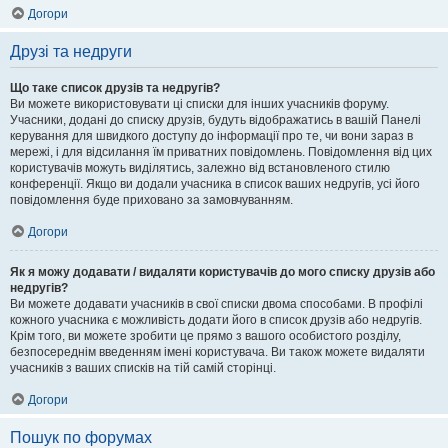
Догори
Друзі та недруги
Що таке список друзів та недругів?
Ви можете використовувати ці списки для інших учасників форуму.
Учасники, додані до списку друзів, будуть відображатись в вашій Панелі
керування для швидкого доступу до інформації про те, чи вони зараз в
мережі, і для відсилання їм приватних повідомлень. Повідомлення від цих
користувачів можуть виділятись, залежно від встановленого стилю
конференції. Якщо ви додали учасника в список ваших недругів, усі його
повідомлення буде приховано за замовчуванням.
Догори
Як я можу додавати / видаляти користувачів до мого списку друзів або
недругів?
Ви можете додавати учасників в свої списки двома способами. В профілі
кожного учасника є можливість додати його в список друзів або недругів.
Крім того, ви можете зробити це прямо з вашого особистого розділу,
безпосереднім введенням імені користувача. Ви також можете видаляти
учасників з ваших списків на тій самій сторінці.
Догори
Пошук по форумах