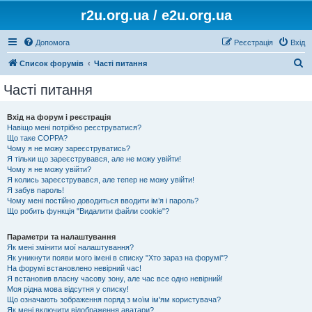
r2u.org.ua / e2u.org.ua
Допомога
Реєстрація
Вхід
П
Список форумів
Часті питання
о
Часті питання
ш
у
Вхід на форум і реєстрація
Навіщо мені потрібно реєструватися?
к
Що таке COPPA?
Чому я не можу зареєструватись?
Я тільки що зареєструвався, але не можу увійти!
Чому я не можу увійти?
Я колись зареєструвався, але тепер не можу увійти!
Я забув пароль!
Чому мені постійно доводиться вводити ім’я і пароль?
Що робить функція "Видалити файли cookie"?
Параметри та налаштування
Як мені змінити мої налаштування?
Як уникнути появи мого імені в списку "Хто зараз на форумі"?
На форумі встановлено невірний час!
Я встановив власну часову зону, але час все одно невірний!
Моя рідна мова відсутня у списку!
Що означають зображення поряд з моїм ім'ям користувача?
Як мені включити відображення аватари?