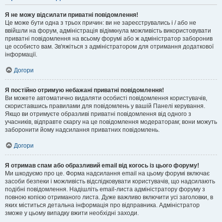
Я не можу відсилати приватні повідомлення!
Це може бути одна з трьох причин: ви не зареєструвались і / або не
ввійшли на форум, адміністрація відімкнула можливість використовувати
приватні повідомлення на всьому форумі або ж адміністратор заборонив
це особисто вам. Зв'яжіться з адміністратором для отримання додаткової
інформації.
Догори
Я постійно отримую небажані приватні повідомлення!
Ви можете автоматично видаляти особисті повідомлення користувачів,
скориставшись правилами для повідомлень у вашій Панелі керування.
Якщо ви отримуєте образливі приватні повідомлення від одного з
учасників, відправте скаргу на це повідомлення модераторам; вони можуть
заборонити йому надсилання приватних повідомлень.
Догори
Я отримав спам або образливий email від когось із цього форуму!
Ми шкодуємо про це. Форма надсилання email на цьому форумі включає
засоби безпеки і можливість відслідковувати користувачів, що надсилають
подібні повідомлення. Надішліть email-листа адміністратору форуму з
повною копією отриманого листа. Дуже важливо включити усі заголовки, в
яких міститься детальна інформація про відправника. Адміністратор
зможе у цьому випадку вжити необхідні заходи.