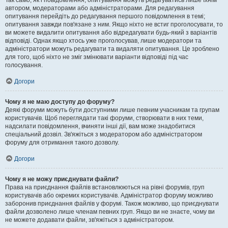
Так само, як і повідомлення, опитування можуть редагуватись лише їхнім
автором, модераторами або адміністраторами. Для редагування
опитування перейдіть до редагування першого повідомлення в темі;
опитування завжди пов'язане з ним. Якщо ніхто не встиг проголосувати, то
ви можете видалити опитування або відредагувати будь-який з варіантів
відповіді. Однак якщо хтось уже проголосував, лише модератори та
адміністратори можуть редагувати та видаляти опитування. Це зроблено
для того, щоб ніхто не зміг змінювати варіанти відповіді під час
голосування.
Догори
Чому я не маю доступу до форуму?
Деякі форуми можуть бути доступними лише певним учасникам та групам
користувачів. Щоб переглядати такі форуми, створювати в них теми,
надсилати повідомлення, вчиняти інші дії, вам може знадобитися
спеціальний дозвіл. Зв'яжіться з модератором або адміністратором
форуму для отримання такого дозволу.
Догори
Чому я не можу приєднувати файли?
Права на приєднання файлів встановлюються на рівні форумів, груп
користувачів або окремих користувачів. Адміністратор форуму можливо
заборонив приєднання файлів у форумі. Також можливо, що приєднувати
файли дозволено лише членам певних груп. Якщо ви не знаєте, чому ви
не можете додавати файли, зв'яжіться з адміністратором.