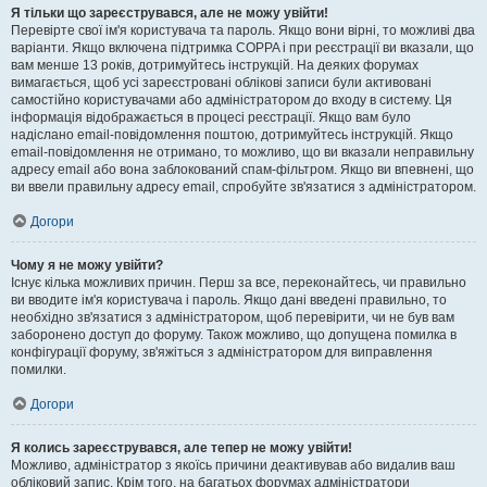
Я тільки що зареєструвався, але не можу увійти!
Перевірте свої ім'я користувача та пароль. Якщо вони вірні, то можливі два
варіанти. Якщо включена підтримка COPPA і при реєстрації ви вказали, що
вам менше 13 років, дотримуйтесь інструкцій. На деяких форумах
вимагається, щоб усі зареєстровані облікові записи були активовані
самостійно користувачами або адміністратором до входу в систему. Ця
інформація відображається в процесі реєстрації. Якщо вам було
надіслано email-повідомлення поштою, дотримуйтесь інструкцій. Якщо
email-повідомлення не отримано, то можливо, що ви вказали неправильну
адресу email або вона заблокований спам-фільтром. Якщо ви впевнені, що
ви ввели правильну адресу email, спробуйте зв'язатися з адміністратором.
Догори
Чому я не можу увійти?
Існує кілька можливих причин. Перш за все, переконайтесь, чи правильно
ви вводите ім'я користувача і пароль. Якщо дані введені правильно, то
необхідно зв'язатися з адміністратором, щоб перевірити, чи не був вам
заборонено доступ до форуму. Також можливо, що допущена помилка в
конфігурації форуму, зв'яжіться з адміністратором для виправлення
помилки.
Догори
Я колись зареєструвався, але тепер не можу увійти!
Можливо, адміністратор з якоїсь причини деактивував або видалив ваш
обліковий запис. Крім того, на багатьох форумах адміністратори