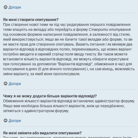
Догори
Як мені створити опитування?
При створенні нової теми чи під час редагування першого повідомлення
теми клацніть на вкладці або перейдіть в форму
Створити опитування
під основною формою написання повідомлення, в залежності від стилю,
який використовується; якщо ви не бачите такої вкладки або форми, то ви
не маєте прав для створення опитувань. Вкажіть питання і як мінімум два
варіанти відповіді в відповідних полях, переконавшись, що кожен варіант
потрібно вводити в окремій стрічці поля вводу тексту. Ви також можете
встановити кількість варіантів відповіді, які можуть обирати користувачі
при голосуванні за допомогою "Варіантів відповіді", обмеження в часі для
голосування в днях (0 для вічного голосування) і, на сам кінець, можливість
зміни варіанту, за який вони проголосували.
Догори
Чому я не можу додати більше варіантів відповіді?
Обмеження кількості варіантів відповіді встановлює адміністратор форуму.
Якщо вам необхідна більша кількості варіантів, аніж це передбачено,
зв'яжіться з адміністратором форуму.
Догори
Як мені змінити або видалити опитування?