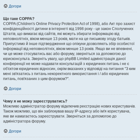
Догори
Що таке COPPA?
COPPA (Children's Online Privacy Protection Act of 1998), або Акт про захист
конфіденційності дитини в інтернеті від 1998 року - це закон Сполучених
Штатів, що вимагає від сайтів, які можуть збирати інформацію від
неповнолітніх, віком менше 13 років, мати на це письмову згоду батьків.
Припустимо й інше підтвердження що опікуни дозволяють збір особистої
інформації від неповнолітніх, віком менше 13 років. Якщо ви не впевнені,
чи це може стосуватись вас або форуму, зверніться за допомогою до
юрисконсульта. Зверніть увагу, що phpBB Limited адміністрація даної
конференції не може надавати консультацій з юридичних питань і не є
об'єктом юридичних відносин, окрім вказаних у відповіді на питання "З ким
мені зв'язатись з питань некоректного використання і / або юридичних
питань, пов'язаних з цим форумом?".
Догори
Чому я не можу зареєструватись?
Можливо адміністратор форуму відключив реєстрацію нових користувачів.
Також можливо, що він заблокував вашу IP-адресу або ім'я користувача,
яке ви намагаєтесь зареєструвати. Зверніться за допомогою до
адміністратора форуму.
Догори