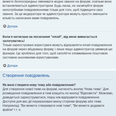
можете безпосередньо змінювати жодне звання на форумі, оскільки вони
встановлюються адміністратором. Будь ласка, не засмічуйте форум
непотрібними повідомленнями тільки для того, щоб підвищити своє
звання. За це модератори чи адміністратори можуть просто зменшити
кількість написаних вами повідомлень.
Догори
Коли я натискаю на посилання "email", від мене вимагається
залогуватись!
Тільки зареєстровані користувачі можуть відправляти email-повідомлення
на форумі через вбудовану форму, і лише якщо адміністратор увімкнув цю
функцію. Це зроблено для того, щоб запобігти зловживанню поштовою
системою анонімними користувачами.
Догори
Створення повідомлень
Як мені створити нову тему або повідомлення?
Для створення нової теми на форумі, натисніть кнопку "Нова тема". Для
розміщення повідомлення в темі клацніть по кнопці "Відповісти". Можливо,
доведеться зареєструватися, перш ніж відправити повідомлення.
Доступні для вас дії перераховані внизу сторінки форуму або теми.
Наприклад: "Ви можете створювати нові теми", "Ви можете додавати
файли" і т. п.