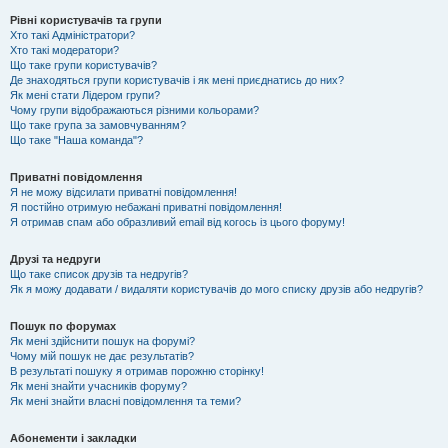
Рівні користувачів та групи
Хто такі Адміністратори?
Хто такі модератори?
Що таке групи користувачів?
Де знаходяться групи користувачів і як мені приєднатись до них?
Як мені стати Лідером групи?
Чому групи відображаються різними кольорами?
Що таке група за замовчуванням?
Що таке "Наша команда"?
Приватні повідомлення
Я не можу відсилати приватні повідомлення!
Я постійно отримую небажані приватні повідомлення!
Я отримав спам або образливий email від когось із цього форуму!
Друзі та недруги
Що таке список друзів та недругів?
Як я можу додавати / видаляти користувачів до мого списку друзів або недругів?
Пошук по форумах
Як мені здійснити пошук на форумі?
Чому мій пошук не дає результатів?
В результаті пошуку я отримав порожню сторінку!
Як мені знайти учасників форуму?
Як мені знайти власні повідомлення та теми?
Абонементи і закладки