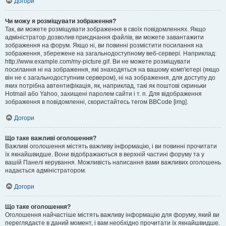
Догори
Чи можу я розміщувати зображення?
Так, ви можете розміщувати зображення в своїх повідомленнях. Якщо
адміністратор дозволив приєднання файлів, ви можете завантажити
зображення на форум. Якщо ні, ви повинні розмістити посилання на
зображення, збережене на загальнодоступному веб-сервері. Наприклад:
http://www.example.com/my-picture.gif. Ви не можете розміщувати
посилання ні на зображення, які знаходяться на вашому комп'ютері (якщо
він не є загальнодоступним сервером), ні на зображення, для доступу до
яких потрібна автентифікація, як, наприклад, такі як поштові скриньки
Hotmail або Yahoo, захищені паролем сайти і т. п. Для відображення
зображення в повідомленні, скористайтесь тегом BBCode [img].
Догори
Що таке важливі оголошення?
Важливі оголошення містять важливу інформацію, і ви повинні прочитати
їх якнайшвидше. Вони відображаються в верхній частині форуму та у
вашій Панелі керування. Можливість написання вами важливих оголошень
надається адміністратором.
Догори
Що таке оголошення?
Оголошення найчастіше містять важливу інформацію для форуму, який ви
переглядаєте в даний момент, і вам необхідно прочитати їх якнайшвидше.