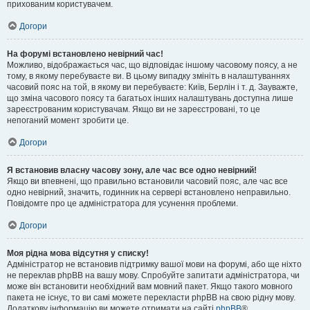
прихованим користувачем.
Догори
На форумі встановлено невірний час!
Можливо, відображається час, що відповідає іншому часовому поясу, а не
тому, в якому перебуваєте ви. В цьому випадку змініть в налаштуваннях
часовий пояс на той, в якому ви перебуваєте: Київ, Берлін і т. д. Зауважте,
що зміна часового поясу та багатьох інших налаштувань доступна лише
зареєстрованим користувачам. Якщо ви не зареєстровані, то це
непоганий момент зробити це.
Догори
Я встановив власну часову зону, але час все одно невірний!
Якщо ви впевнені, що правильно встановили часовий пояс, але час все
одно невірний, значить, годинник на сервері встановлено неправильно.
Повідомте про це адміністратора для усунення проблеми.
Догори
Моя рідна мова відсутня у списку!
Адміністратор не встановив підтримку вашої мови на форумі, або ще ніхто
не переклав phpBB на вашу мову. Спробуйте запитати адміністратора, чи
може він встановити необхідний вам мовний пакет. Якщо такого мовного
пакета не існує, то ви самі можете перекласти phpBB на свою рідну мову.
Додаткову інформацію ви можете отримати на сайті
phpBB
®.