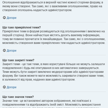
Оголошення відображаються в верхній частині кожної сторінки форуму, в
якому вони створені. Так само, як і з важливими оголошеннями, право на
створення оголошень надається адміністратором.
Догори
Що таке прикріплені теми?
Прикріплені теми в форумі розміщуються під оголошеннями і виключно на
першій сторінці. Вони найчастіше містять досить важливу інформацію,
тому ви повинні прочитати їх якнайшвидше. Так само, як і з оголошеннями,
можливість створення вами прикріплених тем надається адміністратором.
Догори
Що таке закриті теми?
Закриті теми - це такі теми, в яких користувачі більше не можуть залишати
повідомлення і будь-які опитування в них автоматично завершуються.
Теми можуть бути закриті виключно модераторами або адміністраторами
форуму. Ви також можете мати можливість закривати створені вами теми,
в залежності від прав, наданих вам адміністратором.
Догори
Що таке значок теми?
Значки тем - це встановлені автором зображення, які пов'язані з
повідомленнями та відображають їхній зміст. Можливість використання