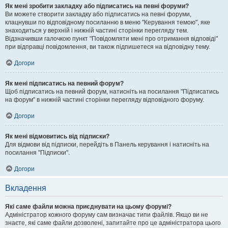
Як мені зробити закладку або підписатись на певні форуми?
Ви можете створити закладку або підписатись на певні форуми,
клацнувши по відповідному посиланню в меню "Керування темою", яке
знаходиться у верхній і нижній частині сторінки перегляду тем.
Відзначивши галочкою пункт "Повідомляти мені про отримання відповіді"
при відправці повідомлення, ви також підпишетеся на відповідну тему.
Догори
Як мені підписатись на певний форум?
Щоб підписатись на певний форум, натисніть на посилання "Підписатись
на форум" в нижній частині сторінки перегляду відповідного форуму.
Догори
Як мені відмовитись від підписки?
Для відмови від підписки, перейдіть в Панель керування і натисніть на
посилання "Підписки".
Догори
Вкладення
Які саме файли можна приєднувати на цьому форумі?
Адміністратор кожного форуму сам визначає типи файлів. Якщо ви не
знаєте, які саме файли дозволені, запитайте про це адміністратора цього