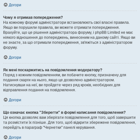
Догори
Чому я отримав попередження?
На кожному форумі адміністратори встановлюють свої власні правила.
Якщо ви порушили правила, ви можете отримати попередження.
Врахуйте, що це рішення адміністратора форуму, і phpBB Limited не має
ніякого відношення до попереджень, винесеним на даному сайті. Якщо ви
не знаєте, за що отримали попередження, зв'яжіться з адміністратором
форуму.
Догори
Як мені поскаржитись на повідомлення модератору?
Поряд з кожним повідомленням, ви побачите кнопку, призначену для
подання скарги на нього, якщо це дозволено адміністратором.
Натиснувши на неї, ви пройдете через ряд кроків, необхідних для
відправлення подання на повідомлення.
Догори
Що означає кнопка "Зберегти" в формі написання повідомлення?
Ця кнопка дозволяє вам зберігати повідомлення для того, щоб завершити
та розмістити їх пізніше. Для того, щоб відкрити збережене повідомлення,
перейдіть в параграф "Чернетки" панелі керування.
Догори