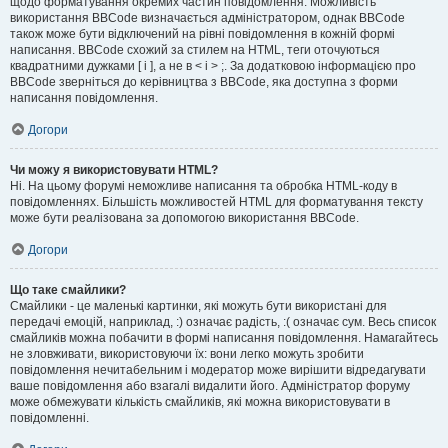
щодо форматування окремих частин повідомлення. Можливість
використання BBCode визначається адміністратором, однак BBCode
також може бути відключений на рівні повідомлення в кожній формі
написання. BBCode схожий за стилем на HTML, теги оточуються
квадратними дужками [ і ], а не в < і > ;. За додатковою інформацією про
BBCode зверніться до керівництва з BBCode, яка доступна з форми
написання повідомлення.
Догори
Чи можу я використовувати HTML?
Ні. На цьому форумі неможливе написання та обробка HTML-коду в
повідомленнях. Більшість можливостей HTML для форматування тексту
може бути реалізована за допомогою використання BBCode.
Догори
Що таке смайлики?
Смайлики - це маленькі картинки, які можуть бути використані для
передачі емоцій, наприклад, :) означає радість, :( означає сум. Весь список
смайликів можна побачити в формі написання повідомлення. Намагайтесь
не зловживати, використовуючи їх: вони легко можуть зробити
повідомлення нечитабельним і модератор може вирішити відредагувати
ваше повідомлення або взагалі видалити його. Адміністратор форуму
може обмежувати кількість смайликів, які можна використовувати в
повідомленні.