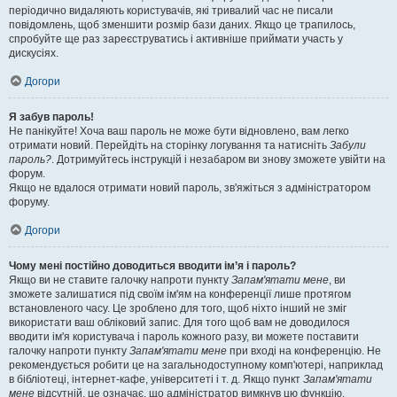
періодично видаляють користувачів, які тривалий час не писали
повідомлень, щоб зменшити розмір бази даних. Якщо це трапилось,
спробуйте ще раз зареєструватись і активніше приймати участь у
дискусіях.
Догори
Я забув пароль!
Не панікуйте! Хоча ваш пароль не може бути відновлено, вам легко
отримати новий. Перейдіть на сторінку логування та натисніть
Забули
пароль?
. Дотримуйтесь інструкцій і незабаром ви знову зможете увійти на
форум.
Якщо не вдалося отримати новий пароль, зв'яжіться з адміністратором
форуму.
Догори
Чому мені постійно доводиться вводити ім’я і пароль?
Якщо ви не ставите галочку напроти пункту
Запам'ятати мене
, ви
зможете залишатися під своїм ім'ям на конференції лише протягом
встановленого часу. Це зроблено для того, щоб ніхто інший не зміг
використати ваш обліковий запис. Для того щоб вам не доводилося
вводити ім'я користувача і пароль кожного разу, ви можете поставити
галочку напроти пункту
Запам'ятати мене
при вході на конференцію. Не
рекомендується робити це на загальнодоступному комп'ютері, наприклад
в бібліотеці, інтернет-кафе, університеті і т. д. Якщо пункт
Запам'ятати
мене
відсутній, це означає, що адміністратор вимкнув цю функцію.