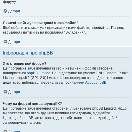
форуму.
Догори
Як мені знайти усі приєднані мною файли?
Щоб побачити список усіх приєднаних вами файлів, перейдіть в Панель
керування і натисніть на посилання "Вкладення".
Догори
Інформація про phpBB
Хто створив цей форум?
Це програмне забезпечення (в своїй незміненій формі) створене і
поширюється
phpBB Limited
. Воно доступне на умовах GNU General Public
Licence, версії 2 (GPL-2.0) і може вільно поширюватися. Для отримання
додаткової інформації перейдіть за посиланням
About phpBB
.
Догори
Чому на форумі немає функції X?
Це програмне забезпечення створене і ліцензоване phpBB Limited. Якщо
ви вважаєте, що якась функція повинна бути додана, відвідайте
Центр ідей phpBB
, де можна віддати свій голос за вже подані ідеї або
запропонувати власні.