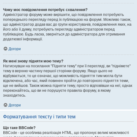
Чому моє повідомлення потребує схвалення?
Адміністратор форуму може вирішити, що повідомлення потребують
попереднього перегляду перед їх публікацією на форумі. Можливо також,
що адміністратор додав вас до групи користувачів, повідомлення яких, на
його або її думку, потребують перегляду адміністратором перед
публікацією. Будь ласка, зверніться до адміністратора для отримання
додаткової інформації.
Догори
Як мені знову підняти мою тему?
Натиснувши на посилання "Підняти тему" при її перегляді, ви "піднімете"
тему в верхню частину першої сторінки форуму. Якщо цього не
відбувається, то це означає, що можливість підняття тим могла бути
відключена, або час, який повинен пройти до повторного підняття теми,
ще не вийшов. Також можна підняти тему, просто відповівши на неї, однак
переконайтесь, що ви не порушуєте правила форуму, в якому
знаходитесь.
Догори
Форматування тексту і типи тем
Що таке BBCode?
BBCode - це особлива реалізація HTML, що пропонує великі можливості