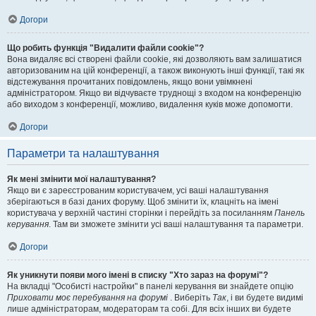
Догори
Що робить функція "Видалити файли cookie"?
Вона видаляє всі створені файли cookie, які дозволяють вам залишатися
авторизованим на цій конференції, а також виконують інші функції, такі як
відстежування прочитаних повідомлень, якщо вони увімкнені
адміністратором. Якщо ви відчуваєте труднощі з входом на конференцію
або виходом з конференції, можливо, видалення куків може допомогти.
Догори
Параметри та налаштування
Як мені змінити мої налаштування?
Якщо ви є зареєстрованим користувачем, усі ваші налаштування
зберігаються в базі даних форуму. Щоб змінити їх, клацніть на імені
користувача у верхній частині сторінки і перейдіть за посиланням
Панель
керування
. Там ви зможете змінити усі ваші налаштування та параметри.
Догори
Як уникнути появи мого імені в списку "Хто зараз на форумі"?
На вкладці "Особисті настройки" в панелі керування ви знайдете опцію
Приховати моє перебування на форумі
. Виберіть
Так
, і ви будете видимі
лише адміністраторам, модераторам та собі. Для всіх інших ви будете