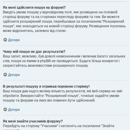
Як мені здійснити пошук на форумі?
Введіть умови пошуку у відповідному полі, яке розміщене на головній
сторінці форуму та на сторінках перегляду форумів та тем. Ви можете
здійснити розширений пошук, перейшовши за посиланням "Розширений
пошук", яке знаходиться на кожній сторінці форуму. Розміщення посилань
може відрізнятись, залежно від стилю.
Догори
Чому мій пошук не дає результатів?
Ваш запит, можливо, був доволі невизначеним і включав багато загальних
слів, пошук за якими в phpBB не провадиться. Будьте більш конкретні і
скористайтесь можливостями розширеного пошуку.
Догори
В результаті пошуку я отримав порожню сторінку!
Ваш пошук дав надто велику кількість результатів, які веб-сервер не зміг
обробити. Використайте "Розширений пошук", точніше задайте умови
пошуку та форуми на яких він повинен бути здійснений.
Догори
Як мені знайти учасників форуму?
Перейдіть на сторінку "Учасники" і натисніть на посилання "Знайти