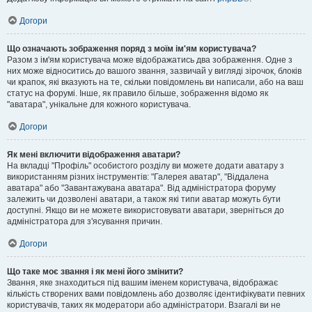
Догори
Що означають зображення поряд з моїм ім'ям користувача?
Разом з ім'ям користувача може відображатись два зображення. Одне з
них може відноситись до вашого звання, зазвичай у вигляді зірочок, блоків
чи крапок, які вказують на те, скільки повідомлень ви написали, або на ваш
статус на форумі. Інше, як правило більше, зображення відомо як
"аватара", унікальне для кожного користувача.
Догори
Як мені включити відображення аватари?
На вкладці "Профіль" особистого розділу ви можете додати аватару з
використанням різних інструментів: "Галерея аватар", "Віддалена
аватара" або "Завантажувана аватара". Від адміністратора форуму
залежить чи дозволені аватари, а також які типи аватар можуть бути
доступні. Якщо ви не можете використовувати аватари, зверніться до
адміністратора для з'ясування причин.
Догори
Що таке моє звання і як мені його змінити?
Звання, яке знаходиться під вашим іменем користувача, відображає
кількість створених вами повідомлень або дозволяє ідентифікувати певних
користувачів, таких як модератори або адміністратори. Взагалі ви не