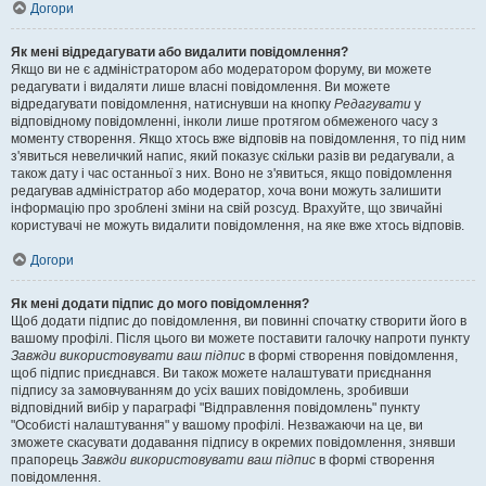
Догори
Як мені відредагувати або видалити повідомлення?
Якщо ви не є адміністратором або модератором форуму, ви можете
редагувати і видаляти лише власні повідомлення. Ви можете
відредагувати повідомлення, натиснувши на кнопку
Редагувати
у
відповідному повідомленні, інколи лише протягом обмеженого часу з
моменту створення. Якщо хтось вже відповів на повідомлення, то під ним
з'явиться невеличкий напис, який показує скільки разів ви редагували, а
також дату і час останньої з них. Воно не з'явиться, якщо повідомлення
редагував адміністратор або модератор, хоча вони можуть залишити
інформацію про зроблені зміни на свій розсуд. Врахуйте, що звичайні
користувачі не можуть видалити повідомлення, на яке вже хтось відповів.
Догори
Як мені додати підпис до мого повідомлення?
Щоб додати підпис до повідомлення, ви повинні спочатку створити його в
вашому профілі. Після цього ви можете поставити галочку напроти пункту
Завжди використовувати ваш підпис
в формі створення повідомлення,
щоб підпис приєднався. Ви також можете налаштувати приєднання
підпису за замовчуванням до усіх ваших повідомлень, зробивши
відповідний вибір у параграфі "Відправлення повідомлень" пункту
"Особисті налаштування" у вашому профілі. Незважаючи на це, ви
зможете скасувати додавання підпису в окремих повідомлення, знявши
прапорець
Завжди використовувати ваш підпис
в формі створення
повідомлення.