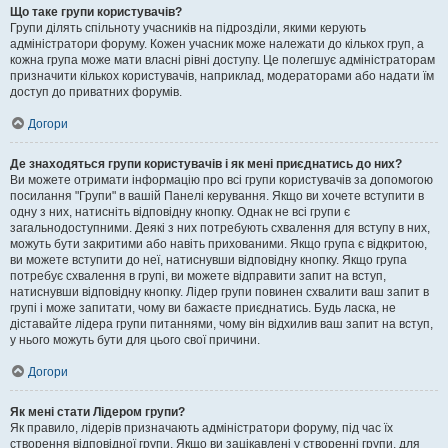
Що таке групи користувачів?
Групи ділять спільноту учасників на підрозділи, якими керують
адміністратори форуму. Кожен учасник може належати до кількох груп, а
кожна група може мати власні рівні доступу. Це полегшує адміністраторам
призначити кількох користувачів, наприклад, модераторами або надати їм
доступ до приватних форумів.
Догори
Де знаходяться групи користувачів і як мені приєднатись до них?
Ви можете отримати інформацію про всі групи користувачів за допомогою
посилання "Групи" в вашій Панелі керування. Якщо ви хочете вступити в
одну з них, натисніть відповідну кнопку. Однак не всі групи є
загальнодоступними. Деякі з них потребують схвалення для вступу в них,
можуть бути закритими або навіть прихованими. Якщо група є відкритою,
ви можете вступити до неї, натиснувши відповідну кнопку. Якщо група
потребує схвалення в групі, ви можете відправити запит на вступ,
натиснувши відповідну кнопку. Лідер групи повинен схвалити ваш запит в
групі і може запитати, чому ви бажаєте приєднатись. Будь ласка, не
діставайте лідера групи питаннями, чому він відхилив ваш запит на вступ,
у нього можуть бути для цього свої причини.
Догори
Як мені стати Лідером групи?
Як правило, лідерів призначають адміністратори форуму, під час їх
створення відповідної групи. Якщо ви зацікавлені у створенні групи, для