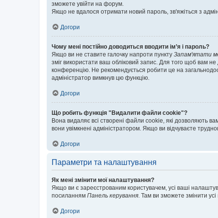
зможете увійти на форум.
Якщо не вдалося отримати новий пароль, зв'яжіться з адмі
Догори
Чому мені постійно доводиться вводити ім’я і пароль?
Якщо ви не ставите галочку напроти пункту
Запам'ятати м
зміг використати ваш обліковий запис. Для того щоб вам не
конференцію. Не рекомендується робити це на загальнодосту
адміністратор вимкнув цю функцію.
Догори
Що робить функція "Видалити файли cookie"?
Вона видаляє всі створені файли cookie, які дозволяють ва
вони увімкнені адміністратором. Якщо ви відчуваєте трудн
Догори
Параметри та налаштування
Як мені змінити мої налаштування?
Якщо ви є зареєстрованим користувачем, усі ваші налаштуван
посиланням
Панель керування
. Там ви зможете змінити ус
Догори