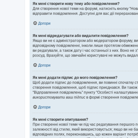
Як мені створити нову тему або повідомлення?
Для створення нової теми на форумі, натисніть кнопку "Нов
відправити повідомлення. Доступні для вас дії перерахован
Догори
Як мені відредагувати або видалити повідомлення?
Якщо ви не є адміністратором або модератором форуму, ви
відповідному повідомленні, інколи лише протягом обмеженог
ви редагували, а також дату і час останньої з них. Воно н
розсуд. Врахуйте, що звичайні користувачі не можуть видали
Догори
Як мені додати підпис до мого повідомлення?
Щоб додати підпис до повідомлення, ви повинні спочатку с
створення повідомлення, щоб підпис приєднався. Ви також
"Відправлення повідомлень" пункту "Особисті налаштуванн
використовувати ваш підпис
в формі створення повідомле
Догори
Як мені створити опитування?
При створенні нової теми чи під час редагування першого 
залежності від стилю, який використовується; якщо ви не ба
відповідних полях, переконавшись, що кожен варіант потрібн