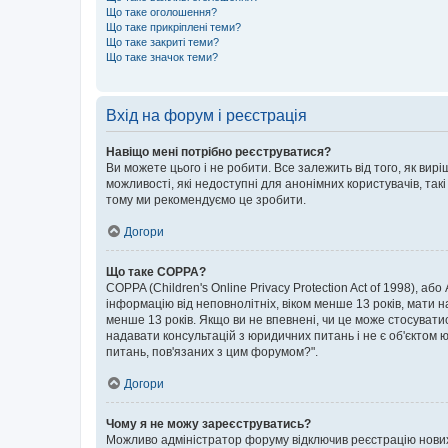
Що таке оголошення?
Що таке прикріплені теми?
Що таке закриті теми?
Що таке значок теми?
Вхід на форум і реєстрація
Навіщо мені потрібно реєструватися?
Ви можете цього і не робити. Все залежить від того, як ви
можливості, які недоступні для анонімних користувачів, такі
тому ми рекомендуємо це зробити.
Догори
Що таке COPPA?
COPPA (Children's Online Privacy Protection Act of 1998), аб
інформацію від неповнолітніх, віком менше 13 років, мати н
менше 13 років. Якщо ви не впевнені, чи це може стосувати
надавати консультацій з юридичних питань і не є об'єктом ю
питань, пов'язаних з цим форумом?".
Догори
Чому я не можу зареєструватись?
Можливо адміністратор форуму відключив реєстрацію нових к