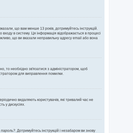
 вказали, що вам менше 13 років, дотримуйтесь інструкцій.
о входу в систему. Ця інформація відображається в процесі
ожливо, що ви вказали неправильну адресу email або вона
ьно, то необхідно зв'язатися з адміністратором, щоб
ністратором для виправлення помилки.
еріодично видаляють користувачів, які тривалий час не
ь у дискусіях.
 пароль?
. Дотримуйтесь інструкцій і незабаром ви знову