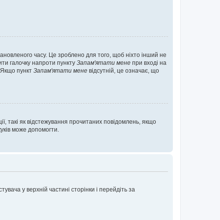
ановленого часу. Це зроблено для того, щоб ніхто інший не
вити галочку напроти пункту
Запам'ятати мене
при вході на
. Якщо пункт
Запам'ятати мене
відсутній, це означає, що
ії, такі як відстежування прочитаних повідомлень, якщо
уків може допомогти.
увача у верхній частині сторінки і перейдіть за