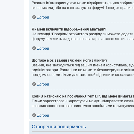
Разом з ім'ям користувача може відображатись два зображенн
ви написали, або на ваш статус на форумі. Інше, як правил
Догори
Як мені включити відображення аватари?
На вкладці "Профіль" особистого розділу ви можете додати 
форуму залежить чи дозволені аватари, а також які типи ав
Догори
Що таке моє звання і як мені його змінити?
Звання, яке знаходиться під вашим іменем користувача, від
адміністратори. Взагалі ви не можете безпосередньо зміню
повідомленнями тільки для того, щоб підвищити своє званн
Догори
Коли я натискаю на посилання "email", від мене вимагає
Тільки зареєстровані користувачі можуть відправляти emai
зловживанню поштовою системою анонімними користувача
Догори
Створення повідомлень