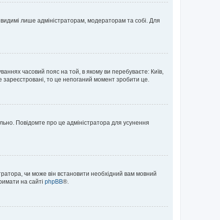
те видимі лише адміністраторам, модераторам та собі. Для
ваннях часовий пояс на той, в якому ви перебуваєте: Київ,
е зареєстровані, то це непоганий момент зробити це.
ильно. Повідомте про це адміністратора для усунення
тратора, чи може він встановити необхідний вам мовний
тримати на сайті
phpBB
®.