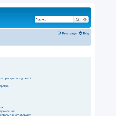
Пошук
Розширений по
Реєстрація
Вхід
ені приєднатись до них?
ьорами?
ня!
відомлення!
 когось із цього форуму!