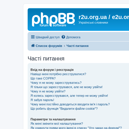
r2u.org.ua / e2u.o
Українські словники
Швидкий доступ
Допомога
Список форумів
Часті питання
Часті питання
Вхід на форум і реєстрація
Навіщо мені потрібно реєструватися?
Що таке COPPA?
Чому я не можу зареєструватись?
Я тільки що зареєструвався, але не можу увійти!
Чому я не можу увійти?
Я колись зареєструвався, але тепер не можу увійти!
Я забув пароль!
Чому мені постійно доводиться вводити ім’я і пароль?
Що робить функція "Видалити файли cookie"?
Параметри та налаштування
Як мені змінити мої налаштування?
Як уникнути появи мого імені в списку "Хто зараз на форумі"?