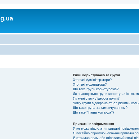
rg.ua
Рівні користувачів та групи
Хто такі Адміністратори?
Хто такі модератори?
Що таке групи користувачів?
Де знаходяться групи користувачів і як м
Як мені стати Лідером групи?
Чому групи відображаються різними кол
Що таке група за замовчуванням?
Що таке "Наша команда"?
Приватні повідомлення
Я не можу відсилати приватні повідомлен
Я постійно отримую небажані приватні по
Я отримав спам або образливий email від