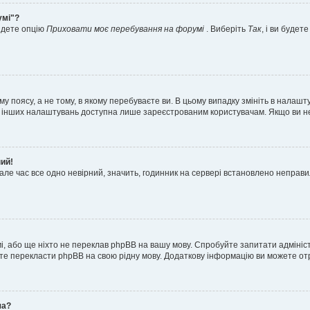
умі"?
айдете опцію
Приховати моє перебування на форумі
. Виберіть
Так
, і ви буде
 поясу, а не тому, в якому перебуваєте ви. В цьому випадку змініть в налашту
тьох інших налаштувань доступна лише зареєстрованим користувачам. Якщо ви н
ний!
але час все одно невірний, значить, годинник на сервері встановлено неправ
і, або ще ніхто не переклав phpBB на вашу мову. Спробуйте запитати адмініс
жете перекласти phpBB на свою рідну мову. Додаткову інформацію ви можете о
ча?