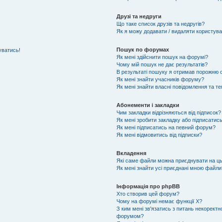
Друзі та недруги
Що таке список друзів та недругів?
Як я можу додавати / видаляти користувач
Пошук по форумах
уватись!
Як мені здійснити пошук на форумі?
Чому мій пошук не дає результатів?
В результаті пошуку я отримав порожню с
Як мені знайти учасників форуму?
Як мені знайти власні повідомлення та т
Абонементи і закладки
Чим закладки відрізняються від підписок?
Як мені зробити закладку або підписатис
Як мені підписатись на певний форум?
Як мені відмовитись від підписки?
Вкладення
Які саме файли можна приєднувати на ц
Як мені знайти усі приєднані мною файли
Інформація про phpBB
Хто створив цей форум?
Чому на форумі немає функції X?
З ким мені зв'язатись з питань некоректн
форумом?