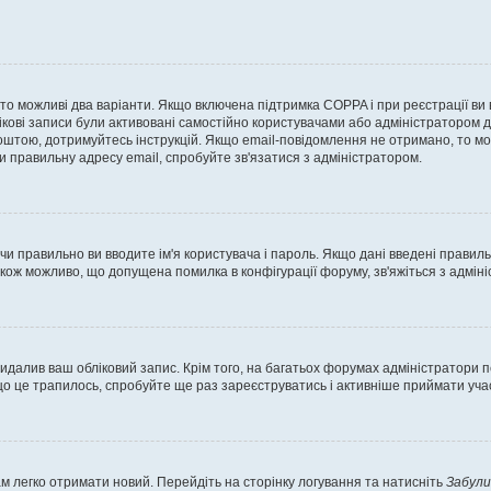
, то можливі два варіанти. Якщо включена підтримка COPPA і при реєстрації ви
ікові записи були активовані самостійно користувачами або адміністратором д
оштою, дотримуйтесь інструкцій. Якщо email-повідомлення не отримано, то м
и правильну адресу email, спробуйте зв'язатися з адміністратором.
 чи правильно ви вводите ім'я користувача і пароль. Якщо дані введені правил
акож можливо, що допущена помилка в конфігурації форуму, зв'яжіться з адмі
идалив ваш обліковий запис. Крім того, на багатьох форумах адміністратори п
 це трапилось, спробуйте ще раз зареєструватись і активніше приймати участ
м легко отримати новий. Перейдіть на сторінку логування та натисніть
Забули