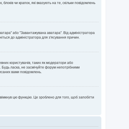
блоків чи крапок, які вказують на те, скільки повідомлень
ватара" або "Завантажувана аватара". Від адміністратора
ніться до адміністратора для з'ясування причин.
евних користувачів, таких як модератори або
. Будь ласка, не засмічуйте форум непотрібними
исаних вами повідомлень.
вімкнув цю функцію. Це зроблено для того, щоб запобігти