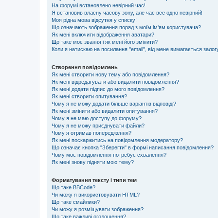
На форумі встановлено невірний час!
Я встановив власну часову зону, але час все одно невірний!
Моя рідна мова відсутня у списку!
Що означають зображення поряд з моїм ім'ям користувача?
Як мені включити відображення аватари?
Що таке моє звання і як мені його змінити?
Коли я натискаю на посилання "email", від мене вимагається залог
Створення повідомлень
Як мені створити нову тему або повідомлення?
Як мені відредагувати або видалити повідомлення?
Як мені додати підпис до мого повідомлення?
Як мені створити опитування?
Чому я не можу додати більше варіантів відповіді?
Як мені змінити або видалити опитування?
Чому я не маю доступу до форуму?
Чому я не можу приєднувати файли?
Чому я отримав попередження?
Як мені поскаржитись на повідомлення модератору?
Що означає кнопка "Зберегти" в формі написання повідомлення?
Чому моє повідомлення потребує схвалення?
Як мені знову підняти мою тему?
Форматування тексту і типи тем
Що таке BBCode?
Чи можу я використовувати HTML?
Що таке смайлики?
Чи можу я розміщувати зображення?
Що таке важливі оголошення?