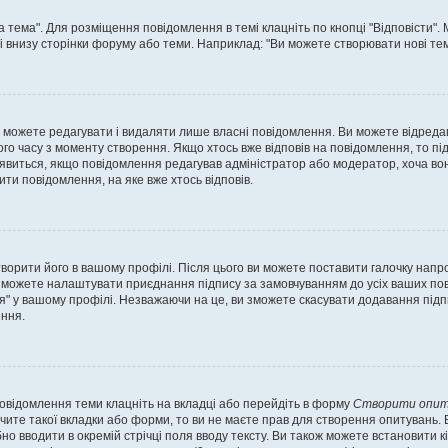
а тема". Для розміщення повідомлення в темі клацніть по кнопці "Відповісти"
і внизу сторінки форуму або теми. Наприклад: "Ви можете створювати нові теми
 можете редагувати і видаляти лише власні повідомлення. Ви можете відреда
о часу з моменту створення. Якщо хтось вже відповів на повідомлення, то під 
е з'явиться, якщо повідомлення редагував адміністратор або модератор, хоча в
ти повідомлення, на яке вже хтось відповів.
творити його в вашому профілі. Після цього ви можете поставити галочку напр
 можете налаштувати приєднання підпису за замовчуванням до усіх ваших пов
я" у вашому профілі. Незважаючи на це, ви зможете скасувати додавання під
ння.
повідомлення теми клацніть на вкладці або перейдіть в форму
Створити опит
чите такої вкладки або форми, то ви не маєте прав для створення опитувань. Вк
о вводити в окремій стрічці поля вводу тексту. Ви також можете встановити кіль