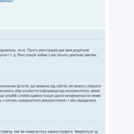
ференції?
ідомлень, чи ні. Проте реєстрація дає вам додаткові
ах і т. д. Реєстрація займе у вас всього декілька хвилин,
Сполучених Штатів, що вимагає від сайтів, які можуть збирати
оляють збір особистої інформації від неповнолітніх, віком
 що phpBB Limited адміністрація даної конференції не може
сь з питань некоректного використання і / або юридичних
тувача, яке ви намагаєтесь зареєструвати. Зверніться за