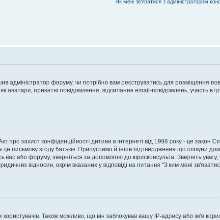
Як мені зв'язатися з адміністратором кон
рішив адміністратор форуму, чи потрібно вам реєструватись для розміщення пов
 як аватари, приватні повідомлення, відсилання email-повідомлень, участь в груп
о Акт про захист конфіденційності дитини в інтернеті від 1998 року - це закон 
а це письмову згоду батьків. Припустимо й інше підтвердження що опікуни дозв
сь вас або форуму, зверніться за допомогою до юрисконсульта. Зверніть увагу,
ридичних відносин, окрім вказаних у відповіді на питання "З ким мені зв'язати
ористувачів. Також можливо, що він заблокував вашу IP-адресу або ім'я корис