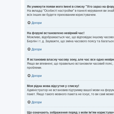
Як уникнути появи мого імені в списку "Хто зараз на фор
На вкладці "Особисті настройки" в панелі керування ви зн
всіх інших ви будете прихованим користувачем.
Догори
На форумі встановлено невірний час!
Можливо, відображається час, що відповідає іншому часовому
Берлін і т. д. Зауважте, що зміна часового поясу та бага
Догори
Я встановив власну часову зону, але час все одно невір
Якщо ви впевнені, що правильно встановили часовий пояс, 
проблеми.
Догори
Моя рідна мова відсутня у списку!
Адміністратор не встановив підтримку вашої мови на форум
пакет. Якщо такого мовного пакета не існує, то ви самі мо
Догори
Що означають зображення поряд з моїм ім'ям користува