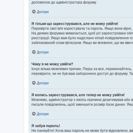
допомогою до адміністратора форуму.
Догори
Я тільки що зареєструвався, але не можу увійти!
Перевірте свої ім'я користувача та пароль. Якщо вони вірні
На деяких форумах вимагається, щоб усі зареєстровані обл
реєстрації. Якщо вам було надіслано email-повідомлення п
заблокований спам-фільтром. Якщо ви впевнені, що ви ввел
Догори
Чому я не можу увійти?
Існує кілька можливих причин. Перш за все, переконайтесь,
перевірити, чи не був вам заборонено доступ до форуму. Т
Догори
Я колись зареєструвався, але тепер не можу увійти!
Можливо, адміністратор з якоїсь причини деактивував або в
писали повідомлень, щоб зменшити розмір бази даних. Якщо
Догори
Я забув пароль!
Не панікуйте! Хоча ваш пароль не може бути відновлено, ва