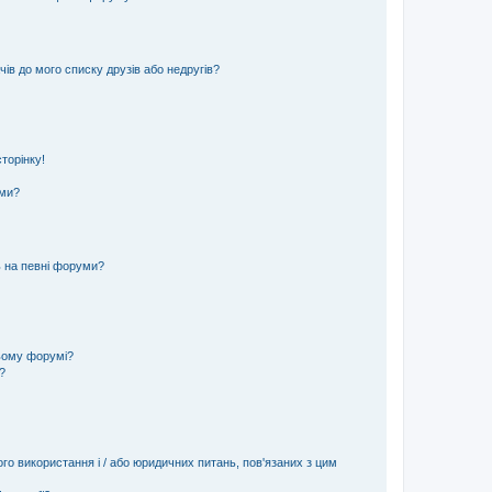
ів до мого списку друзів або недругів?
торінку!
еми?
ь на певні форуми?
ьому форумі?
?
ого використання і / або юридичних питань, пов'язаних з цим