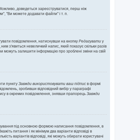
. Можливо, доведеться зареєструватися, перш ніж
", "Ви можете додавати файли" і т. п.
гувати повідомлення, натиснувши на кнопку
Редагувати
у
ним з'явиться невеличкий напис, який показує скільки разів
они можуть залишити інформацію про зроблені зміни на свій
оти пункту
Завжди використовувати ваш підпис
в формі
ідомлень, зробивши відповідний вибір у параграфі
пису в окремих повідомлення, знявши прапорець
Завжди
ування
під основною формою написання повідомлення, в
ажіть питання і як мінімум два варіанти відповіді в
кість варіантів відповіді, які можуть обирати користувачі