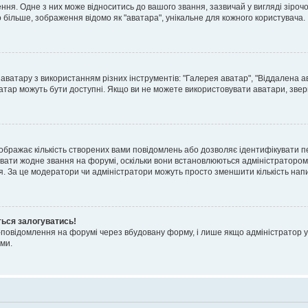
я. Одне з них може відноситись до вашого звання, зазвичай у вигляді зірочок, 
о більше, зображення відомо як "аватара", унікальне для кожного користувача.
аватару з використанням різних інструментів: "Галерея аватар", "Віддалена а
атар можуть бути доступні. Якщо ви не можете використовувати аватари, звер
ображає кількість створених вами повідомлень або дозволяє ідентифікувати п
вати жодне звання на форумі, оскільки вони встановлюються адміністратором
я. За це модератори чи адміністратори можуть просто зменшити кількість нап
ться залогуватись!
l-повідомлення на форумі через вбудовану форму, і лише якщо адміністратор у
ми.