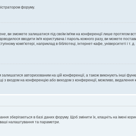
ністратором форуму.
ене
, ви зможете залишатися під своїм ім'ям на конференції лише протягом вст
 доводилося вводити ім'я користувача і пароль кожного разу, ви можете поста
пному комп'ютері, наприклад в бібліотеці, інтернет-кафе, університеті і т. д
м залишатися авторизованим на цій конференції, а також виконують інші функц
ощі з входом на конференцію або виходом з конференції, можливо, видалення к
ня зберігаються в базі даних форуму. Щоб змінити їх, клацніть на імені корист
і ваші налаштування та параметри.