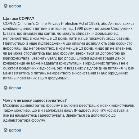
Догори
Що таке COPPA?
COPPA (Children's Online Privacy Protection Act of 1998), або Акт про захист
конфіденційності дитини в інтернеті від 1998 року - це закон Сполучених
Штатів, що вимагає від сайтів, які можуть збирати інформацію від
неповнолітніх, віком менше 13 років, мати на це письмову згоду батьків.
Припустимо й інше підтвердження що опікуни дозволяють збір особистої
інформації від неповнолітніх, віком менше 13 років. Якщо ви не впевнені,
чи це може стосуватись вас або форуму, зверніться за допомогою до
юрисконсульта. Зверніть увагу, що phpBB Limited адміністрація даної
конференції не може надавати консультацій з юридичних питань і не є
об'єктом юридичних відносин, окрім вказаних у відповіді на питання "З ким
мені зв'язатись з питань некоректного використання і / або юридичних
питань, пов'язаних з цим форумом?".
Догори
Чому я не можу зареєструватись?
Можливо адміністратор форуму відключив реєстрацію нових користувачів.
Також можливо, що він заблокував вашу IP-адресу або ім'я користувача,
яке ви намагаєтесь зареєструвати. Зверніться за допомогою до
адміністратора форуму.
Догори