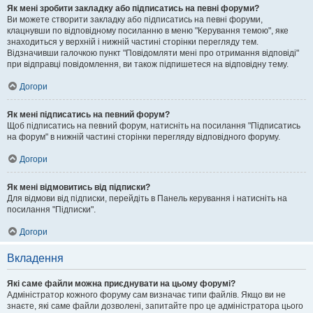
Як мені зробити закладку або підписатись на певні форуми?
Ви можете створити закладку або підписатись на певні форуми,
клацнувши по відповідному посиланню в меню "Керування темою", яке
знаходиться у верхній і нижній частині сторінки перегляду тем.
Відзначивши галочкою пункт "Повідомляти мені про отримання відповіді"
при відправці повідомлення, ви також підпишетеся на відповідну тему.
Догори
Як мені підписатись на певний форум?
Щоб підписатись на певний форум, натисніть на посилання "Підписатись
на форум" в нижній частині сторінки перегляду відповідного форуму.
Догори
Як мені відмовитись від підписки?
Для відмови від підписки, перейдіть в Панель керування і натисніть на
посилання "Підписки".
Догори
Вкладення
Які саме файли можна приєднувати на цьому форумі?
Адміністратор кожного форуму сам визначає типи файлів. Якщо ви не
знаєте, які саме файли дозволені, запитайте про це адміністратора цього