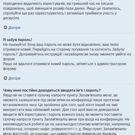
періодично видаляють користувачів, які тривалий час не писали
повідомлень, щоб зменшити розмір бази даних. Якщо це трапилось,
спробуйте ще раз зареєструватись і активніше приймати участь у
дискусіях.
Догори
Я забув пароль!
Не панікуйте! Хоча ваш пароль не може бути відновлено, вам легко
отримати новий. Перейдіть на сторінку логування та натисніть
Забули
пароль?
. Дотримуйтесь інструкцій і незабаром ви знову зможете увійти на
форум.
Якщо не вдалося отримати новий пароль, зв'яжіться з адміністратором
форуму.
Догори
Чому мені постійно доводиться вводити ім’я і пароль?
Якщо ви не ставите галочку напроти пункту
Запам'ятати мене
, ви
зможете залишатися під своїм ім'ям на конференції лише протягом
встановленого часу. Це зроблено для того, щоб ніхто інший не зміг
використати ваш обліковий запис. Для того щоб вам не доводилося
вводити ім'я користувача і пароль кожного разу, ви можете поставити
галочку напроти пункту
Запам'ятати мене
при вході на конференцію. Не
рекомендується робити це на загальнодоступному комп'ютері, наприклад
в бібліотеці, інтернет-кафе, університеті і т. д. Якщо пункт
Запам'ятати
мене
відсутній, це означає, що адміністратор вимкнув цю функцію.