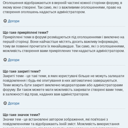
Оголошення відображаються в верхній частині кожної сторінки форуму, в
якому вони створені. Так само, як і з важливими оголошеннями, право на
створення оголошень надається адміністратором.
Догори
Що таке прикріплені теми?
Прикріплені теми в форумі розміщуються під оголошеннями і виключно на
першій сторінці. Вони найчастіше містять досить важливу інформацію,
тому ви повинні прочитати їх якнайшвидше. Так само, як і з оголошеннями,
можливість створення вами прикріплених тем надається адміністратором.
Догори
Що таке закриті теми?
Закриті теми - це такі теми, в яких користувачі більше не можуть залишати
повідомлення і будь-які опитування в них автоматично завершуються.
Теми можуть бути закриті виключно модераторами або адміністраторами
форуму. Ви також можете мати можливість закривати створені вами теми,
в залежності від прав, наданих вам адміністратором.
Догори
Що таке значок теми?
Значки тем - це встановлені автором зображення, які пов'язані з
повідомленнями та відображають їхній зміст. Можливість використання