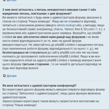
Догори
З ким мені зв'язатись з питань некоректного використання і / або
юридичних питань, пов'язаних з цим форумом?
Ви можете зв'язатися з будь-яким з адміністраторів форуму, вказаних в
списку на сторінці "Наша команда". Якщо ви не отримаєте відповіді,
зв'яжіться з власником домену (введіть
whois lookup
) або, у випадку, якщо
це безкоштовний сервіс (наприклад, chat.ru, Yahoo!, free.fr, f2s.com і т. п.), з
керівництвом або адміністратором цього сервера. Врахуйте, що phpBB
Limited
не має абсолютно ніякої юрисдикції над форумом
і не може
нести ніякої відповідальності за те, ким і як даний форум
використовується. Не звертайтесь до phpBB Limited з юридичних питань
(про припинення роботи форуму, відповідальності за нього і т. д.), які
безпосередньо не стосуються
до сайту phpBB.com або які частково
належать до програмного забезпечення phpBB Limited. Якщо ж ви все-
таки надішлете email на адресу phpBB Limited з приводу використання
цього форуму
третьою стороною
, то не чекайте детальної відповіді чи
будь-якої відповіді взагалі.
Догори
Як мені зв'язатися з адміністратором конференції?
Всі користувачі даного форуму можуть використовувати відповідну форму
на сторінці "Зв'язатися з адміністрацією", якщо дана функція включена
адміністратором.
Зареєстровані користувачі також можуть скористатися контактами на
сторінці "Наша команда".