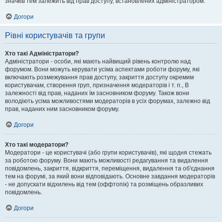
значків тем залежить від прав доступу, встановлених адміністратором.
Догори
Рівні користувачів та групи
Хто такі Адміністратори?
Адміністратори - особи, які мають найвищий рівень контролю над
форумом. Вони можуть керувати усіма аспектами роботи форуму, які
включають розмежування прав доступу, закриття доступу окремим
користувачам, створення груп, призначення модераторів і т. п., В
залежності від прав, наданих їм засновником форуму. Також вони
володіють усіма можливостями модераторів в усіх форумах, залежно від
прав, наданих ним засновником форуму.
Догори
Хто такі модератори?
Модератори - це користувачі (або групи користувачів), які щодня стежать
за роботою форуму. Вони мають можливості редагування та видалення
повідомлень, закриття, відкриття, переміщення, видалення та об'єднання
тем на форумі, за який вони відповідають. Основне завдання модераторів
- не допускати відхилень від тем (оффтопік) та розміщень образливих
повідомлень.
Догори