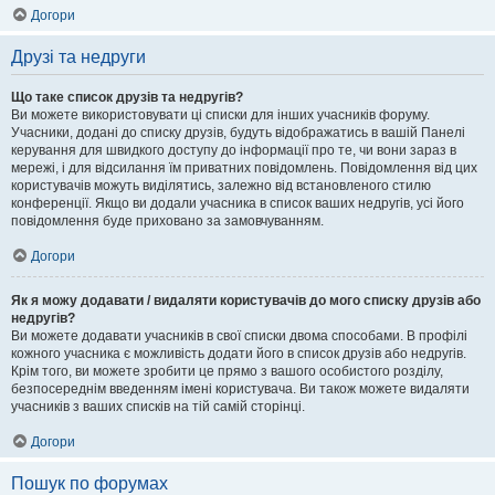
Догори
Друзі та недруги
Що таке список друзів та недругів?
Ви можете використовувати ці списки для інших учасників форуму.
Учасники, додані до списку друзів, будуть відображатись в вашій Панелі
керування для швидкого доступу до інформації про те, чи вони зараз в
мережі, і для відсилання їм приватних повідомлень. Повідомлення від цих
користувачів можуть виділятись, залежно від встановленого стилю
конференції. Якщо ви додали учасника в список ваших недругів, усі його
повідомлення буде приховано за замовчуванням.
Догори
Як я можу додавати / видаляти користувачів до мого списку друзів або
недругів?
Ви можете додавати учасників в свої списки двома способами. В профілі
кожного учасника є можливість додати його в список друзів або недругів.
Крім того, ви можете зробити це прямо з вашого особистого розділу,
безпосереднім введенням імені користувача. Ви також можете видаляти
учасників з ваших списків на тій самій сторінці.
Догори
Пошук по форумах