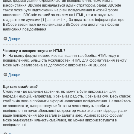
щодо форматування окремих частин повідомлення. Можливість
використання BBCode визначається адміністратором, однак BBCode
також може бути відключений на рівні повідомлення в кожній формі
написання. BBCode схожий за стилем на HTML, теги оточуються
квадратними дужками [ і ], а не в < і > ;. За додатковою інформацією про
BBCode зверніться до керівництва з BBCode, яка доступна з форми
написання повідомлення.
Догори
Чи можу я використовувати HTML?
Ні. На цьому форумі неможливе написання та обробка HTML-коду в
повідомленнях. Більшість можливостей HTML для форматування тексту
може бути реалізована за допомогою використання BBCode.
Догори
Що таке смайлики?
Смайлики - це маленькі картинки, які можуть бути використані для
передачі емоцій, наприклад, :) означає радість, :( означає сум. Весь список
смайликів можна побачити в формі написання повідомлення. Намагайтесь
не зловживати, використовуючи їх: вони легко можуть зробити
повідомлення нечитабельним і модератор може вирішити відредагувати
ваше повідомлення або взагалі видалити його. Адміністратор форуму
може обмежувати кількість смайликів, які можна використовувати в
повідомленні.