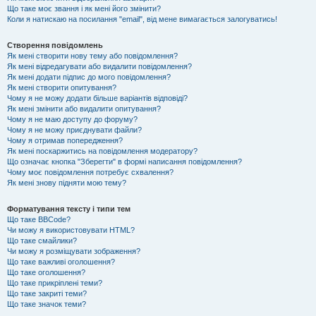
Що таке моє звання і як мені його змінити?
Коли я натискаю на посилання "email", від мене вимагається залогуватись!
Створення повідомлень
Як мені створити нову тему або повідомлення?
Як мені відредагувати або видалити повідомлення?
Як мені додати підпис до мого повідомлення?
Як мені створити опитування?
Чому я не можу додати більше варіантів відповіді?
Як мені змінити або видалити опитування?
Чому я не маю доступу до форуму?
Чому я не можу приєднувати файли?
Чому я отримав попередження?
Як мені поскаржитись на повідомлення модератору?
Що означає кнопка "Зберегти" в формі написання повідомлення?
Чому моє повідомлення потребує схвалення?
Як мені знову підняти мою тему?
Форматування тексту і типи тем
Що таке BBCode?
Чи можу я використовувати HTML?
Що таке смайлики?
Чи можу я розміщувати зображення?
Що таке важливі оголошення?
Що таке оголошення?
Що таке прикріплені теми?
Що таке закриті теми?
Що таке значок теми?