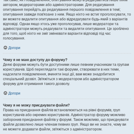
Так само, як і повідомлення, опитування можуть редагуватись лише їхнім
автором, модераторами або адміністраторами. Для редагування
опитування перейдіть до редагування першого повідомлення в темі;
опитування завжди пов'язане з ним. Якщо ніхто не встиг проголосувати, то
ви можете видалити опитування або відредагувати будь-який з варіантів
відповіді. Однак якщо хтось уже проголосував, лише модератори та
адміністратори можуть редагувати та видаляти опитування. Це зроблено
для того, щоб ніхто не зміг змінювати варіанти відповіді під час
голосування.
Догори
Чому я не маю доступу до форуму?
Деякі форуми можуть бути доступними лише певним учасникам та групам
користувачів. Щоб переглядати такі форуми, створювати в них теми,
надсилати повідомлення, вчиняти інші дії, вам може знадобитися
спеціальний дозвіл. Зв'яжіться з модератором або адміністратором
форуму для отримання такого дозволу.
Догори
Чому я не можу приєднувати файли?
Права на приєднання файлів встановлюються на рівні форумів, груп
користувачів або окремих користувачів. Адміністратор форуму можливо
заборонив приєднання файлів у форумі. Також можливо, що приєднувати
файли дозволено лише членам певних груп. Якщо ви не знаєте, чому ви
не можете додавати файли, зв'яжіться з адміністратором.