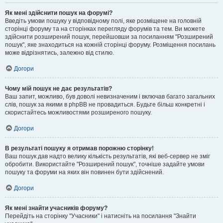
Як мені здійснити пошук на форумі?
Введіть умови пошуку у відповідному полі, яке розміщене на головній
сторінці форуму та на сторінках перегляду форумів та тем. Ви можете
здійснити розширений пошук, перейшовши за посиланням "Розширений
пошук", яке знаходиться на кожній сторінці форуму. Розміщення посилань
може відрізнятись, залежно від стилю.
Догори
Чому мій пошук не дає результатів?
Ваш запит, можливо, був доволі невизначеним і включав багато загальних
слів, пошук за якими в phpBB не провадиться. Будьте більш конкретні і
скористайтесь можливостями розширеного пошуку.
Догори
В результаті пошуку я отримав порожню сторінку!
Ваш пошук дав надто велику кількість результатів, які веб-сервер не зміг
обробити. Використайте "Розширений пошук", точніше задайте умови
пошуку та форуми на яких він повинен бути здійснений.
Догори
Як мені знайти учасників форуму?
Перейдіть на сторінку "Учасники" і натисніть на посилання "Знайти