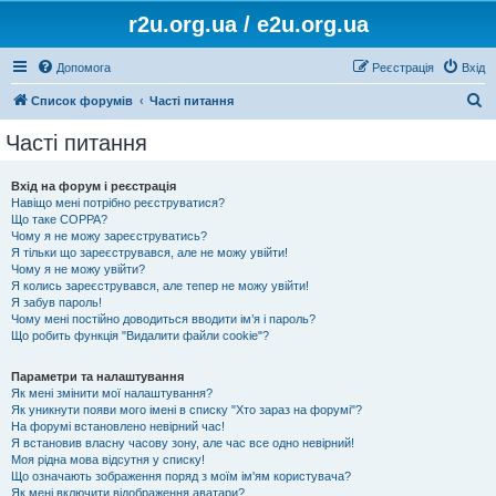
r2u.org.ua / e2u.org.ua
Допомога
Реєстрація
Вхід
П
Список форумів
Часті питання
о
Часті питання
ш
у
Вхід на форум і реєстрація
Навіщо мені потрібно реєструватися?
к
Що таке COPPA?
Чому я не можу зареєструватись?
Я тільки що зареєструвався, але не можу увійти!
Чому я не можу увійти?
Я колись зареєструвався, але тепер не можу увійти!
Я забув пароль!
Чому мені постійно доводиться вводити ім’я і пароль?
Що робить функція "Видалити файли cookie"?
Параметри та налаштування
Як мені змінити мої налаштування?
Як уникнути появи мого імені в списку "Хто зараз на форумі"?
На форумі встановлено невірний час!
Я встановив власну часову зону, але час все одно невірний!
Моя рідна мова відсутня у списку!
Що означають зображення поряд з моїм ім'ям користувача?
Як мені включити відображення аватари?