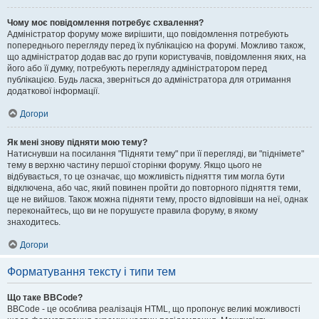
Чому моє повідомлення потребує схвалення?
Адміністратор форуму може вирішити, що повідомлення потребують
попереднього перегляду перед їх публікацією на форумі. Можливо також,
що адміністратор додав вас до групи користувачів, повідомлення яких, на
його або її думку, потребують перегляду адміністратором перед
публікацією. Будь ласка, зверніться до адміністратора для отримання
додаткової інформації.
Догори
Як мені знову підняти мою тему?
Натиснувши на посилання "Підняти тему" при її перегляді, ви "піднімете"
тему в верхню частину першої сторінки форуму. Якщо цього не
відбувається, то це означає, що можливість підняття тим могла бути
відключена, або час, який повинен пройти до повторного підняття теми,
ще не вийшов. Також можна підняти тему, просто відповівши на неї, однак
переконайтесь, що ви не порушуєте правила форуму, в якому
знаходитесь.
Догори
Форматування тексту і типи тем
Що таке BBCode?
BBCode - це особлива реалізація HTML, що пропонує великі можливості