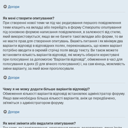
Догори
Як мені створити опитування?
При створенні нової теми чи під час редагування першого повідомлення
теми клацніть на вкладці або перейдіть в форму
Створити опитування
під основною формою написання повідомлення, в залежності від стилю,
який використовується; якщо ви не бачите такої вкладки або форми, то ви
не маєте прав для створення опитувань. Вкажіть питання і як мінімум два
варіанти відповіді в відповідних полях, переконавшись, що кожен варіант
потрібно вводити в окремій стрічці поля вводу тексту. Ви також можете
встановити кількість варіантів відповіді, які можуть обирати користувачі
при голосуванні за допомогою "Варіантів відповіді", обмеження в часі для
голосування в днях (0 для вічного голосування) і, на сам кінець, можливість
зміни варіанту, за який вони проголосували.
Догори
Чому я не можу додати більше варіантів відповіді?
Обмеження кількості варіантів відповіді встановлює адміністратор форуму.
Якщо вам необхідна більша кількості варіантів, аніж це передбачено,
зв'яжіться з адміністратором форуму.
Догори
Як мені змінити або видалити опитування?