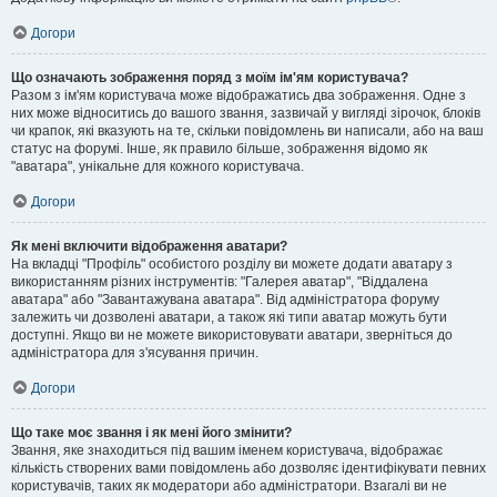
Догори
Що означають зображення поряд з моїм ім'ям користувача?
Разом з ім'ям користувача може відображатись два зображення. Одне з
них може відноситись до вашого звання, зазвичай у вигляді зірочок, блоків
чи крапок, які вказують на те, скільки повідомлень ви написали, або на ваш
статус на форумі. Інше, як правило більше, зображення відомо як
"аватара", унікальне для кожного користувача.
Догори
Як мені включити відображення аватари?
На вкладці "Профіль" особистого розділу ви можете додати аватару з
використанням різних інструментів: "Галерея аватар", "Віддалена
аватара" або "Завантажувана аватара". Від адміністратора форуму
залежить чи дозволені аватари, а також які типи аватар можуть бути
доступні. Якщо ви не можете використовувати аватари, зверніться до
адміністратора для з'ясування причин.
Догори
Що таке моє звання і як мені його змінити?
Звання, яке знаходиться під вашим іменем користувача, відображає
кількість створених вами повідомлень або дозволяє ідентифікувати певних
користувачів, таких як модератори або адміністратори. Взагалі ви не