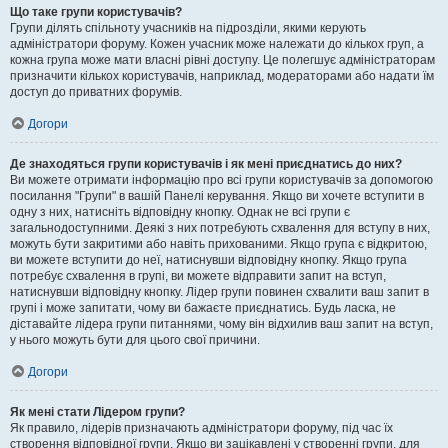
Що таке групи користувачів?
Групи ділять спільноту учасників на підрозділи, якими керують
адміністратори форуму. Кожен учасник може належати до кількох груп, а
кожна група може мати власні рівні доступу. Це полегшує адміністраторам
призначити кількох користувачів, наприклад, модераторами або надати їм
доступ до приватних форумів.
Догори
Де знаходяться групи користувачів і як мені приєднатись до них?
Ви можете отримати інформацію про всі групи користувачів за допомогою
посилання "Групи" в вашій Панелі керування. Якщо ви хочете вступити в
одну з них, натисніть відповідну кнопку. Однак не всі групи є
загальнодоступними. Деякі з них потребують схвалення для вступу в них,
можуть бути закритими або навіть прихованими. Якщо група є відкритою,
ви можете вступити до неї, натиснувши відповідну кнопку. Якщо група
потребує схвалення в групі, ви можете відправити запит на вступ,
натиснувши відповідну кнопку. Лідер групи повинен схвалити ваш запит в
групі і може запитати, чому ви бажаєте приєднатись. Будь ласка, не
діставайте лідера групи питаннями, чому він відхилив ваш запит на вступ,
у нього можуть бути для цього свої причини.
Догори
Як мені стати Лідером групи?
Як правило, лідерів призначають адміністратори форуму, під час їх
створення відповідної групи. Якщо ви зацікавлені у створенні групи, для