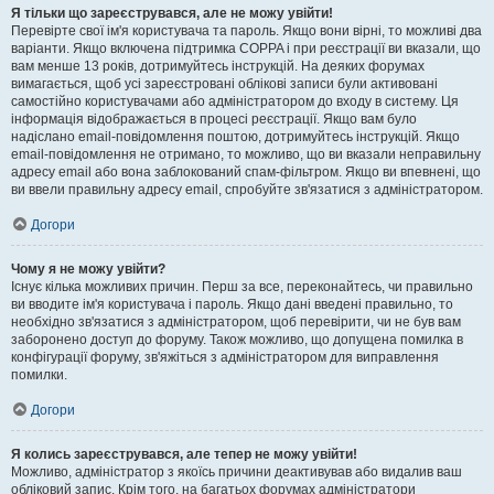
Я тільки що зареєструвався, але не можу увійти!
Перевірте свої ім'я користувача та пароль. Якщо вони вірні, то можливі два
варіанти. Якщо включена підтримка COPPA і при реєстрації ви вказали, що
вам менше 13 років, дотримуйтесь інструкцій. На деяких форумах
вимагається, щоб усі зареєстровані облікові записи були активовані
самостійно користувачами або адміністратором до входу в систему. Ця
інформація відображається в процесі реєстрації. Якщо вам було
надіслано email-повідомлення поштою, дотримуйтесь інструкцій. Якщо
email-повідомлення не отримано, то можливо, що ви вказали неправильну
адресу email або вона заблокований спам-фільтром. Якщо ви впевнені, що
ви ввели правильну адресу email, спробуйте зв'язатися з адміністратором.
Догори
Чому я не можу увійти?
Існує кілька можливих причин. Перш за все, переконайтесь, чи правильно
ви вводите ім'я користувача і пароль. Якщо дані введені правильно, то
необхідно зв'язатися з адміністратором, щоб перевірити, чи не був вам
заборонено доступ до форуму. Також можливо, що допущена помилка в
конфігурації форуму, зв'яжіться з адміністратором для виправлення
помилки.
Догори
Я колись зареєструвався, але тепер не можу увійти!
Можливо, адміністратор з якоїсь причини деактивував або видалив ваш
обліковий запис. Крім того, на багатьох форумах адміністратори