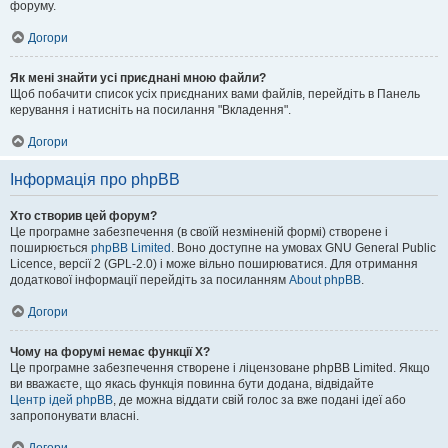
форуму.
Догори
Як мені знайти усі приєднані мною файли?
Щоб побачити список усіх приєднаних вами файлів, перейдіть в Панель
керування і натисніть на посилання "Вкладення".
Догори
Інформація про phpBB
Хто створив цей форум?
Це програмне забезпечення (в своїй незміненій формі) створене і
поширюється
phpBB Limited
. Воно доступне на умовах GNU General Public
Licence, версії 2 (GPL-2.0) і може вільно поширюватися. Для отримання
додаткової інформації перейдіть за посиланням
About phpBB
.
Догори
Чому на форумі немає функції X?
Це програмне забезпечення створене і ліцензоване phpBB Limited. Якщо
ви вважаєте, що якась функція повинна бути додана, відвідайте
Центр ідей phpBB
, де можна віддати свій голос за вже подані ідеї або
запропонувати власні.