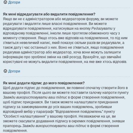
Догори
Як мені відредагувати або видалити повідомлення?
Якщо ви не є адміністратором або модератором форуму, ви можете
редагувати і видаляти лише власні повідомлення. Ви можете
відредагувати повідомлення, натиснувши на кнопку
Редагувати
у
відповідному повідомленні, інколи лише протягом обмеженого часу з
моменту створення. Якщо хтось вже відповів на повідомлення, то під ним
з'явиться невеличкий напис, який показує скільки разів ви редагували, а
також дату і час останньої з них. Воно не з'явиться, якщо повідомлення
редагував адміністратор або модератор, хоча вони можуть залишити
інформацію про зроблені зміни на свій розсуд. Врахуйте, що звичайні
користувачі не можуть видалити повідомлення, на яке вже хтось відповів.
Догори
Як мені додати підпис до мого повідомлення?
Щоб додати підпис до повідомлення, ви повинні спочатку створити його в
вашому профілі. Після цього ви можете поставити галочку напроти пункту
Завжди використовувати ваш підпис
в формі створення повідомлення,
щоб підпис приєднався. Ви також можете налаштувати приєднання
підпису за замовчуванням до усіх ваших повідомлень, зробивши
відповідний вибір у параграфі "Відправлення повідомлень" пункту
"Особисті налаштування" у вашому профілі. Незважаючи на це, ви
зможете скасувати додавання підпису в окремих повідомлення, знявши
прапорець
Завжди використовувати ваш підпис
в формі створення
повідомлення.