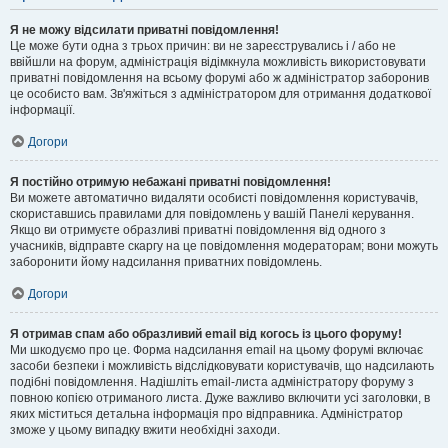
Я не можу відсилати приватні повідомлення!
Це може бути одна з трьох причин: ви не зареєструвались і / або не
ввійшли на форум, адміністрація відімкнула можливість використовувати
приватні повідомлення на всьому форумі або ж адміністратор заборонив
це особисто вам. Зв'яжіться з адміністратором для отримання додаткової
інформації.
Догори
Я постійно отримую небажані приватні повідомлення!
Ви можете автоматично видаляти особисті повідомлення користувачів,
скориставшись правилами для повідомлень у вашій Панелі керування.
Якщо ви отримуєте образливі приватні повідомлення від одного з
учасників, відправте скаргу на це повідомлення модераторам; вони можуть
заборонити йому надсилання приватних повідомлень.
Догори
Я отримав спам або образливий email від когось із цього форуму!
Ми шкодуємо про це. Форма надсилання email на цьому форумі включає
засоби безпеки і можливість відслідковувати користувачів, що надсилають
подібні повідомлення. Надішліть email-листа адміністратору форуму з
повною копією отриманого листа. Дуже важливо включити усі заголовки, в
яких міститься детальна інформація про відправника. Адміністратор
зможе у цьому випадку вжити необхідні заходи.