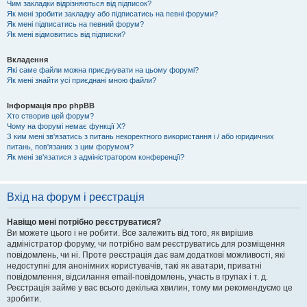
Чим закладки відрізняються від підписок?
Як мені зробити закладку або підписатись на певні форуми?
Як мені підписатись на певний форум?
Як мені відмовитись від підписки?
Вкладення
Які саме файли можна приєднувати на цьому форумі?
Як мені знайти усі приєднані мною файли?
Інформація про phpBB
Хто створив цей форум?
Чому на форумі немає функції X?
З ким мені зв'язатись з питань некоректного використання і / або юридичних
питань, пов'язаних з цим форумом?
Як мені зв'язатися з адміністратором конференції?
Вхід на форум і реєстрація
Навіщо мені потрібно реєструватися?
Ви можете цього і не робити. Все залежить від того, як вирішив
адміністратор форуму, чи потрібно вам реєструватись для розміщення
повідомлень, чи ні. Проте реєстрація дає вам додаткові можливості, які
недоступні для анонімних користувачів, такі як аватари, приватні
повідомлення, відсилання email-повідомлень, участь в групах і т. д.
Реєстрація займе у вас всього декілька хвилин, тому ми рекомендуємо це
зробити.