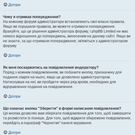
Догори
Чому я отримав попередження?
На кожному форумі адміністратори встановлюють свої власні правила.
Якщо ви порушили правила, ви можете отримати попередження.
Врахуйте, що це рішення адміністратора форуму, і phpBB Limited не має
ніякого відношення до попереджень, винесеним на даному сайті. Якщо ви
не знаєте, за що отримали попередження, зв'яжіться з адміністратором
форуму.
Догори
Як мені поскаржитись на повідомлення модератору?
Поряд з кожним повідомленням, ви побачите кнопку, призначену для
подання скарги на нього, якщо це дозволено адміністратором.
Натиснувши на неї, ви пройдете через ряд кроків, необхідних для
відправлення подання на повідомлення.
Догори
Що означає кнопка "Зберегти" в формі написання повідомлення?
Ця кнопка дозволяє вам зберігати повідомлення для того, щоб завершити
та розмістити їх пізніше. Для того, щоб відкрити збережене повідомлення,
перейдіть в параграф "Чернетки" панелі керування.
Догори