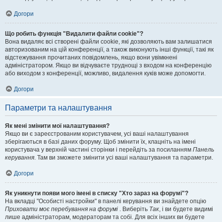
Догори
Що робить функція "Видалити файли cookie"?
Вона видаляє всі створені файли cookie, які дозволяють вам залишатися
авторизованим на цій конференції, а також виконують інші функції, такі як
відстежування прочитаних повідомлень, якщо вони увімкнені
адміністратором. Якщо ви відчуваєте труднощі з входом на конференцію
або виходом з конференції, можливо, видалення куків може допомогти.
Догори
Параметри та налаштування
Як мені змінити мої налаштування?
Якщо ви є зареєстрованим користувачем, усі ваші налаштування
зберігаються в базі даних форуму. Щоб змінити їх, клацніть на імені
користувача у верхній частині сторінки і перейдіть за посиланням
Панель
керування
. Там ви зможете змінити усі ваші налаштування та параметри.
Догори
Як уникнути появи мого імені в списку "Хто зараз на форумі"?
На вкладці "Особисті настройки" в панелі керування ви знайдете опцію
Приховати моє перебування на форумі
. Виберіть
Так
, і ви будете видимі
лише адміністраторам, модераторам та собі. Для всіх інших ви будете