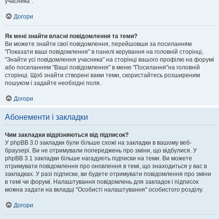
учасника".
Догори
Як мені знайти власні повідомлення та теми?
Ви можете знайти свої повідомлення, перейшовши за посиланням
"Показати ваші повідомлення" в панелі керування на головній сторінці,
"Знайти усі повідомлення учасника" на сторінці вашого профілю на форумі
або посиланням "Ваші повідомлення" в меню "Посилання"на головній
сторінці. Щоб знайти створені вами теми, скористайтесь розширеним
пошуком і задайте необхідні поля.
Догори
Абонементи і закладки
Чим закладки відрізняються від підписок?
У phpBB 3.0 закладки були більше схожі на закладки в вашому веб-
браузері. Ви не отримували попереджень про зміни, що відбулися. У
phpBB 3.1 закладки більше нагадують підписки на теми. Ви можете
отримувати повідомлення про оновлення в темі, що знаходиться у вас в
закладках. У разі підписки, ви будете отримувати повідомлення про зміни
в темі чи форумі. Налаштування повідомлень для закладок і підписок
можна задати на вкладці "Особисті налаштування" особистого розділу.
Догори