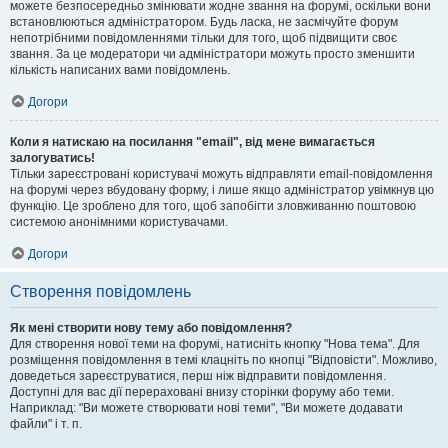
можете безпосередньо змінювати жодне звання на форумі, оскільки вони
встановлюються адміністратором. Будь ласка, не засмічуйте форум
непотрібними повідомленнями тільки для того, щоб підвищити своє
звання. За це модератори чи адміністратори можуть просто зменшити
кількість написаних вами повідомлень.
Догори
Коли я натискаю на посилання "email", від мене вимагається
залогуватись!
Тільки зареєстровані користувачі можуть відправляти email-повідомлення
на форумі через вбудовану форму, і лише якщо адміністратор увімкнув цю
функцію. Це зроблено для того, щоб запобігти зловживанню поштовою
системою анонімними користувачами.
Догори
Створення повідомлень
Як мені створити нову тему або повідомлення?
Для створення нової теми на форумі, натисніть кнопку "Нова тема". Для
розміщення повідомлення в темі клацніть по кнопці "Відповісти". Можливо,
доведеться зареєструватися, перш ніж відправити повідомлення.
Доступні для вас дії перераховані внизу сторінки форуму або теми.
Наприклад: "Ви можете створювати нові теми", "Ви можете додавати
файли" і т. п.