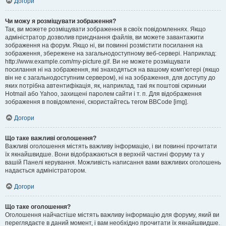
Догори
Чи можу я розміщувати зображення?
Так, ви можете розміщувати зображення в своїх повідомленнях. Якщо
адміністратор дозволив приєднання файлів, ви можете завантажити
зображення на форум. Якщо ні, ви повинні розмістити посилання на
зображення, збережене на загальнодоступному веб-сервері. Наприклад:
http://www.example.com/my-picture.gif. Ви не можете розміщувати
посилання ні на зображення, які знаходяться на вашому комп'ютері (якщо
він не є загальнодоступним сервером), ні на зображення, для доступу до
яких потрібна автентифікація, як, наприклад, такі як поштові скриньки
Hotmail або Yahoo, захищені паролем сайти і т. п. Для відображення
зображення в повідомленні, скористайтесь тегом BBCode [img].
Догори
Що таке важливі оголошення?
Важливі оголошення містять важливу інформацію, і ви повинні прочитати
їх якнайшвидше. Вони відображаються в верхній частині форуму та у
вашій Панелі керування. Можливість написання вами важливих оголошень
надається адміністратором.
Догори
Що таке оголошення?
Оголошення найчастіше містять важливу інформацію для форуму, який ви
переглядаєте в даний момент, і вам необхідно прочитати їх якнайшвидше.