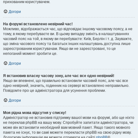
прихованим користувачем.
Догори
На форумі встановлено невірний час!
Можливо, відображається час, що відповідає іншому часовому поясу, а не
тому, в якому перебуваєте ви. В цьому випадку змініть в налаштуваннях
часовий пояс на той, в якому ви перебуваєте: Київ, Берлін і т. д. Зауважте,
що зміна часового поясу та багатьох інших налаштувань доступна лише
зареєстрованим користувачам. Якщо ви не зареєстровані, то це
непоганий момент зробити це.
Догори
Я встановив власну часову зону, але час все одно невірний!
Якщо ви впевнені, що правильно встановили часовий пояс, але час все
одно невірний, значить, годинник на сервері встановлено неправильно.
Повідомте про це адміністратора для усунення проблеми.
Догори
Моя рідна мова відсутня у списку!
Адміністратор не встановив підтримку вашої мови на форумі, або ще ніхто
не переклав phpBB на вашу мову. Спробуйте запитати адміністратора, чи
може він встановити необхідний вам мовний пакет. Якщо такого мовного
пакета не існує, то ви самі можете перекласти phpBB на свою рідну мову.
Додаткову інформацію ви можете отримати на сайті
phpBB
®.