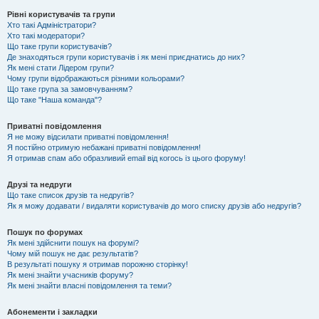
Рівні користувачів та групи
Хто такі Адміністратори?
Хто такі модератори?
Що таке групи користувачів?
Де знаходяться групи користувачів і як мені приєднатись до них?
Як мені стати Лідером групи?
Чому групи відображаються різними кольорами?
Що таке група за замовчуванням?
Що таке "Наша команда"?
Приватні повідомлення
Я не можу відсилати приватні повідомлення!
Я постійно отримую небажані приватні повідомлення!
Я отримав спам або образливий email від когось із цього форуму!
Друзі та недруги
Що таке список друзів та недругів?
Як я можу додавати / видаляти користувачів до мого списку друзів або недругів?
Пошук по форумах
Як мені здійснити пошук на форумі?
Чому мій пошук не дає результатів?
В результаті пошуку я отримав порожню сторінку!
Як мені знайти учасників форуму?
Як мені знайти власні повідомлення та теми?
Абонементи і закладки