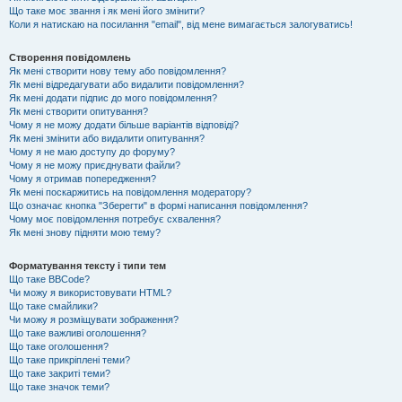
Що таке моє звання і як мені його змінити?
Коли я натискаю на посилання "email", від мене вимагається залогуватись!
Створення повідомлень
Як мені створити нову тему або повідомлення?
Як мені відредагувати або видалити повідомлення?
Як мені додати підпис до мого повідомлення?
Як мені створити опитування?
Чому я не можу додати більше варіантів відповіді?
Як мені змінити або видалити опитування?
Чому я не маю доступу до форуму?
Чому я не можу приєднувати файли?
Чому я отримав попередження?
Як мені поскаржитись на повідомлення модератору?
Що означає кнопка "Зберегти" в формі написання повідомлення?
Чому моє повідомлення потребує схвалення?
Як мені знову підняти мою тему?
Форматування тексту і типи тем
Що таке BBCode?
Чи можу я використовувати HTML?
Що таке смайлики?
Чи можу я розміщувати зображення?
Що таке важливі оголошення?
Що таке оголошення?
Що таке прикріплені теми?
Що таке закриті теми?
Що таке значок теми?