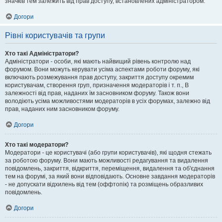
значків тем залежить від прав доступу, встановлених адміністратором.
Догори
Рівні користувачів та групи
Хто такі Адміністратори?
Адміністратори - особи, які мають найвищий рівень контролю над
форумом. Вони можуть керувати усіма аспектами роботи форуму, які
включають розмежування прав доступу, закриття доступу окремим
користувачам, створення груп, призначення модераторів і т. п., В
залежності від прав, наданих їм засновником форуму. Також вони
володіють усіма можливостями модераторів в усіх форумах, залежно від
прав, наданих ним засновником форуму.
Догори
Хто такі модератори?
Модератори - це користувачі (або групи користувачів), які щодня стежать
за роботою форуму. Вони мають можливості редагування та видалення
повідомлень, закриття, відкриття, переміщення, видалення та об'єднання
тем на форумі, за який вони відповідають. Основне завдання модераторів
- не допускати відхилень від тем (оффтопік) та розміщень образливих
повідомлень.
Догори