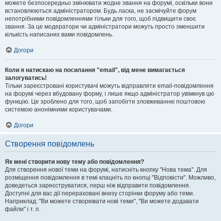
можете безпосередньо змінювати жодне звання на форумі, оскільки вони
встановлюються адміністратором. Будь ласка, не засмічуйте форум
непотрібними повідомленнями тільки для того, щоб підвищити своє
звання. За це модератори чи адміністратори можуть просто зменшити
кількість написаних вами повідомлень.
Догори
Коли я натискаю на посилання "email", від мене вимагається
залогуватись!
Тільки зареєстровані користувачі можуть відправляти email-повідомлення
на форумі через вбудовану форму, і лише якщо адміністратор увімкнув цю
функцію. Це зроблено для того, щоб запобігти зловживанню поштовою
системою анонімними користувачами.
Догори
Створення повідомлень
Як мені створити нову тему або повідомлення?
Для створення нової теми на форумі, натисніть кнопку "Нова тема". Для
розміщення повідомлення в темі клацніть по кнопці "Відповісти". Можливо,
доведеться зареєструватися, перш ніж відправити повідомлення.
Доступні для вас дії перераховані внизу сторінки форуму або теми.
Наприклад: "Ви можете створювати нові теми", "Ви можете додавати
файли" і т. п.