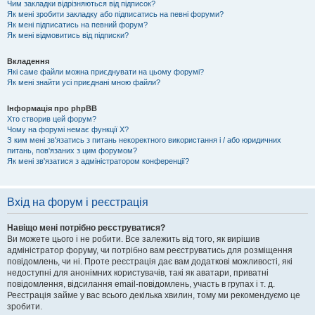
Чим закладки відрізняються від підписок?
Як мені зробити закладку або підписатись на певні форуми?
Як мені підписатись на певний форум?
Як мені відмовитись від підписки?
Вкладення
Які саме файли можна приєднувати на цьому форумі?
Як мені знайти усі приєднані мною файли?
Інформація про phpBB
Хто створив цей форум?
Чому на форумі немає функції X?
З ким мені зв'язатись з питань некоректного використання і / або юридичних
питань, пов'язаних з цим форумом?
Як мені зв'язатися з адміністратором конференції?
Вхід на форум і реєстрація
Навіщо мені потрібно реєструватися?
Ви можете цього і не робити. Все залежить від того, як вирішив
адміністратор форуму, чи потрібно вам реєструватись для розміщення
повідомлень, чи ні. Проте реєстрація дає вам додаткові можливості, які
недоступні для анонімних користувачів, такі як аватари, приватні
повідомлення, відсилання email-повідомлень, участь в групах і т. д.
Реєстрація займе у вас всього декілька хвилин, тому ми рекомендуємо це
зробити.