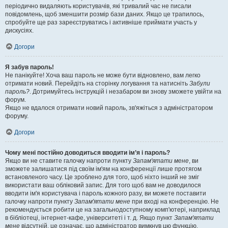
періодично видаляють користувачів, які тривалий час не писали
повідомлень, щоб зменшити розмір бази даних. Якщо це трапилось,
спробуйте ще раз зареєструватись і активніше приймати участь у
дискусіях.
Догори
Я забув пароль!
Не панікуйте! Хоча ваш пароль не може бути відновлено, вам легко
отримати новий. Перейдіть на сторінку логування та натисніть
Забули
пароль?
. Дотримуйтесь інструкцій і незабаром ви знову зможете увійти на
форум.
Якщо не вдалося отримати новий пароль, зв'яжіться з адміністратором
форуму.
Догори
Чому мені постійно доводиться вводити ім’я і пароль?
Якщо ви не ставите галочку напроти пункту
Запам'ятати мене
, ви
зможете залишатися під своїм ім'ям на конференції лише протягом
встановленого часу. Це зроблено для того, щоб ніхто інший не зміг
використати ваш обліковий запис. Для того щоб вам не доводилося
вводити ім'я користувача і пароль кожного разу, ви можете поставити
галочку напроти пункту
Запам'ятати мене
при вході на конференцію. Не
рекомендується робити це на загальнодоступному комп'ютері, наприклад
в бібліотеці, інтернет-кафе, університеті і т. д. Якщо пункт
Запам'ятати
мене
відсутній, це означає, що адміністратор вимкнув цю функцію.