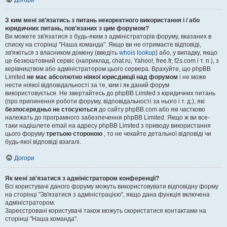
Догори
З ким мені зв'язатись з питань некоректного використання і / або
юридичних питань, пов'язаних з цим форумом?
Ви можете зв'язатися з будь-яким з адміністраторів форуму, вказаних в
списку на сторінці "Наша команда". Якщо ви не отримаєте відповіді,
зв'яжіться з власником домену (введіть
whois lookup
) або, у випадку, якщо
це безкоштовний сервіс (наприклад, chat.ru, Yahoo!, free.fr, f2s.com і т. п.), з
керівництвом або адміністратором цього сервера. Врахуйте, що phpBB
Limited
не має абсолютно ніякої юрисдикції над форумом
і не може
нести ніякої відповідальності за те, ким і як даний форум
використовується. Не звертайтесь до phpBB Limited з юридичних питань
(про припинення роботи форуму, відповідальності за нього і т. д.), які
безпосередньо не стосуються
до сайту phpBB.com або які частково
належать до програмного забезпечення phpBB Limited. Якщо ж ви все-
таки надішлете email на адресу phpBB Limited з приводу використання
цього форуму
третьою стороною
, то не чекайте детальної відповіді чи
будь-якої відповіді взагалі.
Догори
Як мені зв'язатися з адміністратором конференції?
Всі користувачі даного форуму можуть використовувати відповідну форму
на сторінці "Зв'язатися з адміністрацією", якщо дана функція включена
адміністратором.
Зареєстровані користувачі також можуть скористатися контактами на
сторінці "Наша команда".