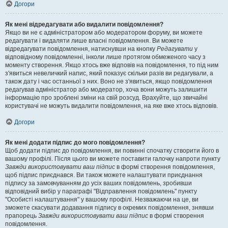
Догори
Як мені відредагувати або видалити повідомлення?
Якщо ви не є адміністратором або модератором форуму, ви можете
редагувати і видаляти лише власні повідомлення. Ви можете
відредагувати повідомлення, натиснувши на кнопку
Редагувати
у
відповідному повідомленні, інколи лише протягом обмеженого часу з
моменту створення. Якщо хтось вже відповів на повідомлення, то під ним
з'явиться невеличкий напис, який показує скільки разів ви редагували, а
також дату і час останньої з них. Воно не з'явиться, якщо повідомлення
редагував адміністратор або модератор, хоча вони можуть залишити
інформацію про зроблені зміни на свій розсуд. Врахуйте, що звичайні
користувачі не можуть видалити повідомлення, на яке вже хтось відповів.
Догори
Як мені додати підпис до мого повідомлення?
Щоб додати підпис до повідомлення, ви повинні спочатку створити його в
вашому профілі. Після цього ви можете поставити галочку напроти пункту
Завжди використовувати ваш підпис
в формі створення повідомлення,
щоб підпис приєднався. Ви також можете налаштувати приєднання
підпису за замовчуванням до усіх ваших повідомлень, зробивши
відповідний вибір у параграфі "Відправлення повідомлень" пункту
"Особисті налаштування" у вашому профілі. Незважаючи на це, ви
зможете скасувати додавання підпису в окремих повідомлення, знявши
прапорець
Завжди використовувати ваш підпис
в формі створення
повідомлення.