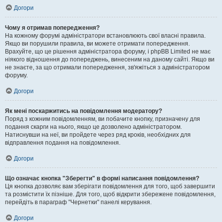
Догори
Чому я отримав попередження?
На кожному форумі адміністратори встановлюють свої власні правила.
Якщо ви порушили правила, ви можете отримати попередження.
Врахуйте, що це рішення адміністратора форуму, і phpBB Limited не має
ніякого відношення до попереджень, винесеним на даному сайті. Якщо ви
не знаєте, за що отримали попередження, зв'яжіться з адміністратором
форуму.
Догори
Як мені поскаржитись на повідомлення модератору?
Поряд з кожним повідомленням, ви побачите кнопку, призначену для
подання скарги на нього, якщо це дозволено адміністратором.
Натиснувши на неї, ви пройдете через ряд кроків, необхідних для
відправлення подання на повідомлення.
Догори
Що означає кнопка "Зберегти" в формі написання повідомлення?
Ця кнопка дозволяє вам зберігати повідомлення для того, щоб завершити
та розмістити їх пізніше. Для того, щоб відкрити збережене повідомлення,
перейдіть в параграф "Чернетки" панелі керування.
Догори