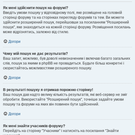
Як мені здійснити пошук на форумі?
Введіть умови пошуку у відповідному полі, яке розміщене на головній
сторінці форуму та на сторінках перегляду форумів та тем. Ви можете
здійснити розширений пошук, перейшовши за посиланням "Розширений
пошук", яке знаходиться на кожній сторінці форуму. Розміщення посилань
може відрізнятись, залежно від стилю.
Догори
Чому мій пошук не дає результатів?
Ваш запит, можливо, був доволі невизначеним і включав багато загальних
слів, пошук за якими в phpBB не провадиться. Будьте більш конкретні і
скористайтесь можливостями розширеного пошуку.
Догори
В результаті пошуку я отримав порожню сторінку!
Ваш пошук дав надто велику кількість результатів, які веб-сервер не зміг
обробити. Використайте "Розширений пошук", точніше задайте умови
пошуку та форуми на яких він повинен бути здійснений.
Догори
Як мені знайти учасників форуму?
Перейдіть на сторінку "Учасники" і натисніть на посилання "Знайти