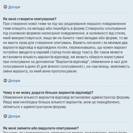
Догори
Як мені створити опитування?
При створенні нової теми чи під час редагування першого повідомлення
теми клацніть на вкладці або перейдіть в форму
Створити опитування
під основною формою написання повідомлення, в залежності від стилю,
який використовується; якщо ви не бачите такої вкладки або форми, то ви
не маєте прав для створення опитувань. Вкажіть питання і як мінімум два
варіанти відповіді в відповідних полях, переконавшись, що кожен варіант
потрібно вводити в окремій стрічці поля вводу тексту. Ви також можете
встановити кількість варіантів відповіді, які можуть обирати користувачі
при голосуванні за допомогою "Варіантів відповіді", обмеження в часі для
голосування в днях (0 для вічного голосування) і, на сам кінець, можливість
зміни варіанту, за який вони проголосували.
Догори
Чому я не можу додати більше варіантів відповіді?
Обмеження кількості варіантів відповіді встановлює адміністратор форуму.
Якщо вам необхідна більша кількості варіантів, аніж це передбачено,
зв'яжіться з адміністратором форуму.
Догори
Як мені змінити або видалити опитування?