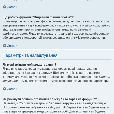
Догори
Що робить функція "Видалити файли cookie"?
Вона видаляє всі створені файли cookie, які дозволяють вам залишатися
авторизованим на цій конференції, а також виконують інші функції, такі як
відстежування прочитаних повідомлень, якщо вони увімкнені
адміністратором. Якщо ви відчуваєте труднощі з входом на конференцію
або виходом з конференції, можливо, видалення куків може допомогти.
Догори
Параметри та налаштування
Як мені змінити мої налаштування?
Якщо ви є зареєстрованим користувачем, усі ваші налаштування
зберігаються в базі даних форуму. Щоб змінити їх, клацніть на імені
користувача у верхній частині сторінки і перейдіть за посиланням
Панель
керування
. Там ви зможете змінити усі ваші налаштування та параметри.
Догори
Як уникнути появи мого імені в списку "Хто зараз на форумі"?
На вкладці "Особисті настройки" в панелі керування ви знайдете опцію
Приховати моє перебування на форумі
. Виберіть
Так
, і ви будете видимі
лише адміністраторам, модераторам та собі. Для всіх інших ви будете