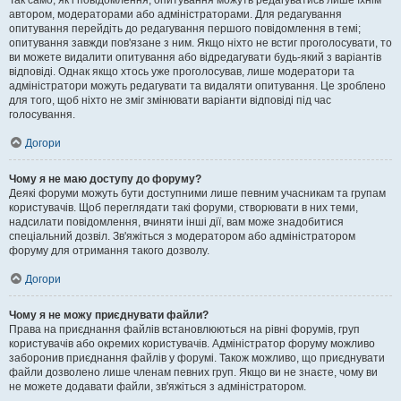
Так само, як і повідомлення, опитування можуть редагуватись лише їхнім
автором, модераторами або адміністраторами. Для редагування
опитування перейдіть до редагування першого повідомлення в темі;
опитування завжди пов'язане з ним. Якщо ніхто не встиг проголосувати, то
ви можете видалити опитування або відредагувати будь-який з варіантів
відповіді. Однак якщо хтось уже проголосував, лише модератори та
адміністратори можуть редагувати та видаляти опитування. Це зроблено
для того, щоб ніхто не зміг змінювати варіанти відповіді під час
голосування.
Догори
Чому я не маю доступу до форуму?
Деякі форуми можуть бути доступними лише певним учасникам та групам
користувачів. Щоб переглядати такі форуми, створювати в них теми,
надсилати повідомлення, вчиняти інші дії, вам може знадобитися
спеціальний дозвіл. Зв'яжіться з модератором або адміністратором
форуму для отримання такого дозволу.
Догори
Чому я не можу приєднувати файли?
Права на приєднання файлів встановлюються на рівні форумів, груп
користувачів або окремих користувачів. Адміністратор форуму можливо
заборонив приєднання файлів у форумі. Також можливо, що приєднувати
файли дозволено лише членам певних груп. Якщо ви не знаєте, чому ви
не можете додавати файли, зв'яжіться з адміністратором.