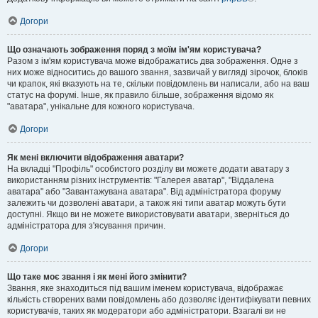
Догори
Що означають зображення поряд з моїм ім'ям користувача?
Разом з ім'ям користувача може відображатись два зображення. Одне з
них може відноситись до вашого звання, зазвичай у вигляді зірочок, блоків
чи крапок, які вказують на те, скільки повідомлень ви написали, або на ваш
статус на форумі. Інше, як правило більше, зображення відомо як
"аватара", унікальне для кожного користувача.
Догори
Як мені включити відображення аватари?
На вкладці "Профіль" особистого розділу ви можете додати аватару з
використанням різних інструментів: "Галерея аватар", "Віддалена
аватара" або "Завантажувана аватара". Від адміністратора форуму
залежить чи дозволені аватари, а також які типи аватар можуть бути
доступні. Якщо ви не можете використовувати аватари, зверніться до
адміністратора для з'ясування причин.
Догори
Що таке моє звання і як мені його змінити?
Звання, яке знаходиться під вашим іменем користувача, відображає
кількість створених вами повідомлень або дозволяє ідентифікувати певних
користувачів, таких як модератори або адміністратори. Взагалі ви не