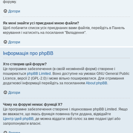
форуму.
Догори
Як мені знайти усі приєднані мною файли?
Щоб побачити список усіх приєднаних вами файлів, перейдіть в Панель
керування і натисніть на посилання "Вкладення".
Догори
Інформація про phpBB
Хто створив цей форум?
Це програмне забезпечення (в своїй незміненій формі) створене і
поширюється
phpBB Limited
. Воно доступне на умовах GNU General Public
Licence, версії 2 (GPL-2.0) і може вільно поширюватися. Для отримання
додаткової інформації перейдіть за посиланням
About phpBB
.
Догори
Чому на форумі немає функції X?
Це програмне забезпечення створене і ліцензоване phpBB Limited. Якщо
ви вважаєте, що якась функція повинна бути додана, відвідайте
Центр ідей phpBB
, де можна віддати свій голос за вже подані ідеї або
запропонувати власні.