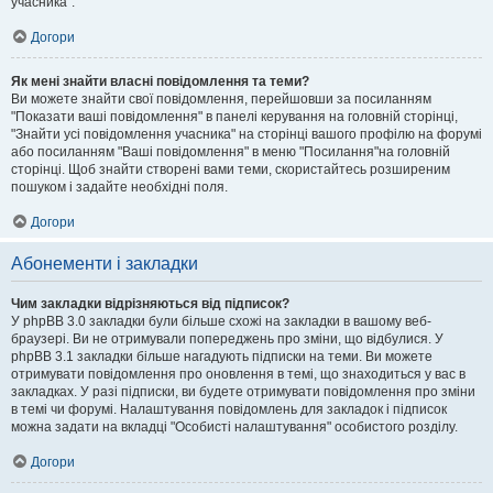
учасника".
Догори
Як мені знайти власні повідомлення та теми?
Ви можете знайти свої повідомлення, перейшовши за посиланням
"Показати ваші повідомлення" в панелі керування на головній сторінці,
"Знайти усі повідомлення учасника" на сторінці вашого профілю на форумі
або посиланням "Ваші повідомлення" в меню "Посилання"на головній
сторінці. Щоб знайти створені вами теми, скористайтесь розширеним
пошуком і задайте необхідні поля.
Догори
Абонементи і закладки
Чим закладки відрізняються від підписок?
У phpBB 3.0 закладки були більше схожі на закладки в вашому веб-
браузері. Ви не отримували попереджень про зміни, що відбулися. У
phpBB 3.1 закладки більше нагадують підписки на теми. Ви можете
отримувати повідомлення про оновлення в темі, що знаходиться у вас в
закладках. У разі підписки, ви будете отримувати повідомлення про зміни
в темі чи форумі. Налаштування повідомлень для закладок і підписок
можна задати на вкладці "Особисті налаштування" особистого розділу.
Догори