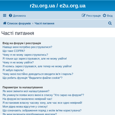
r2u.org.ua / e2u.org.ua
Допомога
Реєстрація
Вхід
П
Список форумів
Часті питання
о
Часті питання
ш
у
Вхід на форум і реєстрація
Навіщо мені потрібно реєструватися?
к
Що таке COPPA?
Чому я не можу зареєструватись?
Я тільки що зареєструвався, але не можу увійти!
Чому я не можу увійти?
Я колись зареєструвався, але тепер не можу увійти!
Я забув пароль!
Чому мені постійно доводиться вводити ім’я і пароль?
Що робить функція "Видалити файли cookie"?
Параметри та налаштування
Як мені змінити мої налаштування?
Як уникнути появи мого імені в списку "Хто зараз на форумі"?
На форумі встановлено невірний час!
Я встановив власну часову зону, але час все одно невірний!
Моя рідна мова відсутня у списку!
Що означають зображення поряд з моїм ім'ям користувача?
Як мені включити відображення аватари?