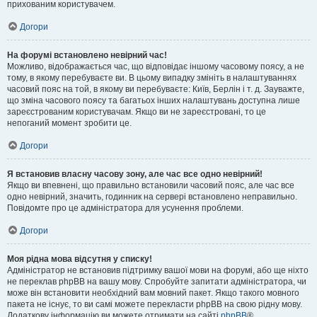
прихованим користувачем.
Догори
На форумі встановлено невірний час!
Можливо, відображається час, що відповідає іншому часовому поясу, а не
тому, в якому перебуваєте ви. В цьому випадку змініть в налаштуваннях
часовий пояс на той, в якому ви перебуваєте: Київ, Берлін і т. д. Зауважте,
що зміна часового поясу та багатьох інших налаштувань доступна лише
зареєстрованим користувачам. Якщо ви не зареєстровані, то це
непоганий момент зробити це.
Догори
Я встановив власну часову зону, але час все одно невірний!
Якщо ви впевнені, що правильно встановили часовий пояс, але час все
одно невірний, значить, годинник на сервері встановлено неправильно.
Повідомте про це адміністратора для усунення проблеми.
Догори
Моя рідна мова відсутня у списку!
Адміністратор не встановив підтримку вашої мови на форумі, або ще ніхто
не переклав phpBB на вашу мову. Спробуйте запитати адміністратора, чи
може він встановити необхідний вам мовний пакет. Якщо такого мовного
пакета не існує, то ви самі можете перекласти phpBB на свою рідну мову.
Додаткову інформацію ви можете отримати на сайті
phpBB
®.