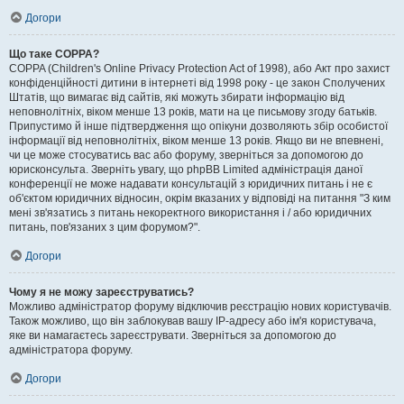
Догори
Що таке COPPA?
COPPA (Children's Online Privacy Protection Act of 1998), або Акт про захист
конфіденційності дитини в інтернеті від 1998 року - це закон Сполучених
Штатів, що вимагає від сайтів, які можуть збирати інформацію від
неповнолітніх, віком менше 13 років, мати на це письмову згоду батьків.
Припустимо й інше підтвердження що опікуни дозволяють збір особистої
інформації від неповнолітніх, віком менше 13 років. Якщо ви не впевнені,
чи це може стосуватись вас або форуму, зверніться за допомогою до
юрисконсульта. Зверніть увагу, що phpBB Limited адміністрація даної
конференції не може надавати консультацій з юридичних питань і не є
об'єктом юридичних відносин, окрім вказаних у відповіді на питання "З ким
мені зв'язатись з питань некоректного використання і / або юридичних
питань, пов'язаних з цим форумом?".
Догори
Чому я не можу зареєструватись?
Можливо адміністратор форуму відключив реєстрацію нових користувачів.
Також можливо, що він заблокував вашу IP-адресу або ім'я користувача,
яке ви намагаєтесь зареєструвати. Зверніться за допомогою до
адміністратора форуму.
Догори