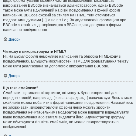
щодо форматування окремих частин повідомлення. Можливість
використання BBCode визначається адміністратором, однак BBCode
також може бути відключений на рівні повідомлення в кожній формі
написання. BBCode схожий за стилем на HTML, теги оточуються
квадратними дужками [ і ], а не в < і > ;. За додатковою інформацією про
BBCode зверніться до керівництва з BBCode, яка доступна з форми
написання повідомлення.
Догори
Чи можу я використовувати HTML?
Ні. На цьому форумі неможливе написання та обробка HTML-коду в
повідомленнях. Більшість можливостей HTML для форматування тексту
може бути реалізована за допомогою використання BBCode.
Догори
Що таке смайлики?
Смайлики - це маленькі картинки, які можуть бути використані для
передачі емоцій, наприклад, :) означає радість, :( означає сум. Весь список
смайликів можна побачити в формі написання повідомлення. Намагайтесь
не зловживати, використовуючи їх: вони легко можуть зробити
повідомлення нечитабельним і модератор може вирішити відредагувати
ваше повідомлення або взагалі видалити його. Адміністратор форуму
може обмежувати кількість смайликів, які можна використовувати в
повідомленні.