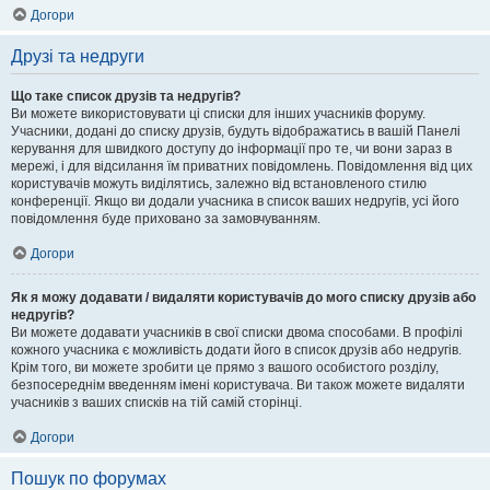
Догори
Друзі та недруги
Що таке список друзів та недругів?
Ви можете використовувати ці списки для інших учасників форуму.
Учасники, додані до списку друзів, будуть відображатись в вашій Панелі
керування для швидкого доступу до інформації про те, чи вони зараз в
мережі, і для відсилання їм приватних повідомлень. Повідомлення від цих
користувачів можуть виділятись, залежно від встановленого стилю
конференції. Якщо ви додали учасника в список ваших недругів, усі його
повідомлення буде приховано за замовчуванням.
Догори
Як я можу додавати / видаляти користувачів до мого списку друзів або
недругів?
Ви можете додавати учасників в свої списки двома способами. В профілі
кожного учасника є можливість додати його в список друзів або недругів.
Крім того, ви можете зробити це прямо з вашого особистого розділу,
безпосереднім введенням імені користувача. Ви також можете видаляти
учасників з ваших списків на тій самій сторінці.
Догори
Пошук по форумах