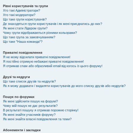
Рівні користувачів та групи
Хто такі Адміністратори?
Хто такі модератори?
Що таке групи користувачів?
Де знаходяться групи користувачів і як мені приєднатись до них?
Як мені стати Лідером групи?
Чому групи відображаються різними кольорами?
Що таке група за замовчуванням?
Що таке "Наша команда"?
Приватні повідомлення
Я не можу відсилати приватні повідомлення!
Я постійно отримую небажані приватні повідомлення!
Я отримав спам або образливий email від когось із цього форуму!
Друзі та недруги
Що таке список друзів та недругів?
Як я можу додавати / видаляти користувачів до мого списку друзів або недругів?
Пошук по форумах
Як мені здійснити пошук на форумі?
Чому мій пошук не дає результатів?
В результаті пошуку я отримав порожню сторінку!
Як мені знайти учасників форуму?
Як мені знайти власні повідомлення та теми?
Абонементи і закладки