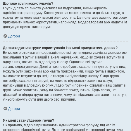
Що таке групи користувачів?
Групи ділять спільноту учасників на підрозділи, якими керують
адміністратори форуму. Кожен учасник може належати до кількох груп, а
кожна група може мати власні рівні доступу. Це полегшує адміністраторам
призначити кількох користувачів, наприклад, модераторами або надати їм
доступ до приватних форумів.
Догори
Де знаходяться групи користувачів і як мені приєднатись до них?
Ви можете отримати інформацію про всі групи користувачів за допомогою
посилання "Групи" в вашій Панелі керування. Якщо ви хочете вступити в
одну з них, натисніть відповідну кнопку. Однак не всі групи є
загальнодоступними. Деякі з них потребують схвалення для вступу в них,
можуть бути закритими або навіть прихованими. Якщо група є відкритою,
ви можете вступити до неї, натиснувши відповідну кнопку. Якщо група
потребує схвалення в групі, ви можете відправити запит на вступ,
натиснувши відповідну кнопку. Лідер групи повинен схвалити ваш запит в
групі і може запитати, чому ви бажаєте приєднатись. Будь ласка, не
діставайте лідера групи питаннями, чому він відхилив ваш запит на вступ,
у нього можуть бути для цього свої причини.
Догори
Як мені стати Лідером групи?
Як правило, лідерів призначають адміністратори форуму, під час їх
створення відповідної групи. Якщо ви зацікавлені у створенні групи, для