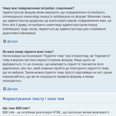
Чому моє повідомлення потребує схвалення?
Адміністратор форуму може вирішити, що повідомлення потребують
попереднього перегляду перед їх публікацією на форумі. Можливо також,
що адміністратор додав вас до групи користувачів, повідомлення яких, на
його або її думку, потребують перегляду адміністратором перед
публікацією. Будь ласка, зверніться до адміністратора для отримання
додаткової інформації.
Догори
Як мені знову підняти мою тему?
Натиснувши на посилання "Підняти тему" при її перегляді, ви "піднімете"
тему в верхню частину першої сторінки форуму. Якщо цього не
відбувається, то це означає, що можливість підняття тим могла бути
відключена, або час, який повинен пройти до повторного підняття теми,
ще не вийшов. Також можна підняти тему, просто відповівши на неї, однак
переконайтесь, що ви не порушуєте правила форуму, в якому
знаходитесь.
Догори
Форматування тексту і типи тем
Що таке BBCode?
BBCode - це особлива реалізація HTML, що пропонує великі можливості