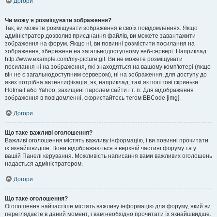
Догори
Чи можу я розміщувати зображення?
Так, ви можете розміщувати зображення в своїх повідомленнях. Якщо
адміністратор дозволив приєднання файлів, ви можете завантажити
зображення на форум. Якщо ні, ви повинні розмістити посилання на
зображення, збережене на загальнодоступному веб-сервері. Наприклад:
http://www.example.com/my-picture.gif. Ви не можете розміщувати
посилання ні на зображення, які знаходяться на вашому комп'ютері (якщо
він не є загальнодоступним сервером), ні на зображення, для доступу до
яких потрібна автентифікація, як, наприклад, такі як поштові скриньки
Hotmail або Yahoo, захищені паролем сайти і т. п. Для відображення
зображення в повідомленні, скористайтесь тегом BBCode [img].
Догори
Що таке важливі оголошення?
Важливі оголошення містять важливу інформацію, і ви повинні прочитати
їх якнайшвидше. Вони відображаються в верхній частині форуму та у
вашій Панелі керування. Можливість написання вами важливих оголошень
надається адміністратором.
Догори
Що таке оголошення?
Оголошення найчастіше містять важливу інформацію для форуму, який ви
переглядаєте в даний момент, і вам необхідно прочитати їх якнайшвидше.