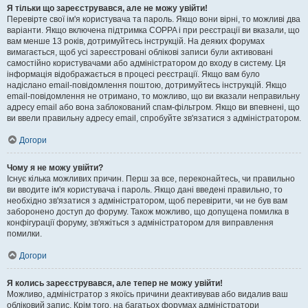
Я тільки що зареєструвався, але не можу увійти!
Перевірте свої ім'я користувача та пароль. Якщо вони вірні, то можливі два
варіанти. Якщо включена підтримка COPPA і при реєстрації ви вказали, що
вам менше 13 років, дотримуйтесь інструкцій. На деяких форумах
вимагається, щоб усі зареєстровані облікові записи були активовані
самостійно користувачами або адміністратором до входу в систему. Ця
інформація відображається в процесі реєстрації. Якщо вам було
надіслано email-повідомлення поштою, дотримуйтесь інструкцій. Якщо
email-повідомлення не отримано, то можливо, що ви вказали неправильну
адресу email або вона заблокований спам-фільтром. Якщо ви впевнені, що
ви ввели правильну адресу email, спробуйте зв'язатися з адміністратором.
Догори
Чому я не можу увійти?
Існує кілька можливих причин. Перш за все, переконайтесь, чи правильно
ви вводите ім'я користувача і пароль. Якщо дані введені правильно, то
необхідно зв'язатися з адміністратором, щоб перевірити, чи не був вам
заборонено доступ до форуму. Також можливо, що допущена помилка в
конфігурації форуму, зв'яжіться з адміністратором для виправлення
помилки.
Догори
Я колись зареєструвався, але тепер не можу увійти!
Можливо, адміністратор з якоїсь причини деактивував або видалив ваш
обліковий запис. Крім того, на багатьох форумах адміністратори