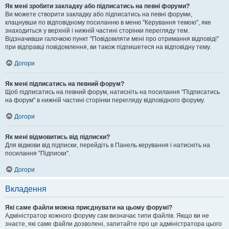
Як мені зробити закладку або підписатись на певні форуми?
Ви можете створити закладку або підписатись на певні форуми,
клацнувши по відповідному посиланню в меню "Керування темою", яке
знаходиться у верхній і нижній частині сторінки перегляду тем.
Відзначивши галочкою пункт "Повідомляти мені про отримання відповіді"
при відправці повідомлення, ви також підпишетеся на відповідну тему.
Догори
Як мені підписатись на певний форум?
Щоб підписатись на певний форум, натисніть на посилання "Підписатись
на форум" в нижній частині сторінки перегляду відповідного форуму.
Догори
Як мені відмовитись від підписки?
Для відмови від підписки, перейдіть в Панель керування і натисніть на
посилання "Підписки".
Догори
Вкладення
Які саме файли можна приєднувати на цьому форумі?
Адміністратор кожного форуму сам визначає типи файлів. Якщо ви не
знаєте, які саме файли дозволені, запитайте про це адміністратора цього