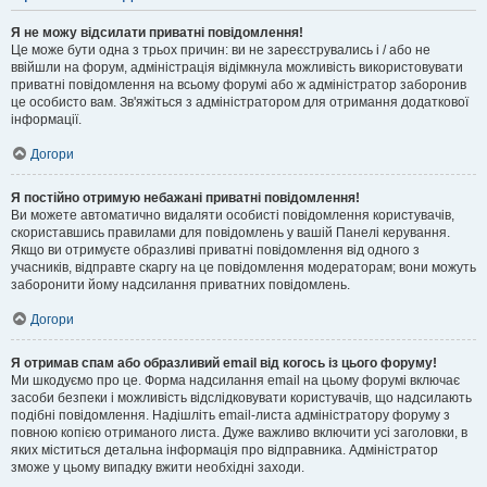
Я не можу відсилати приватні повідомлення!
Це може бути одна з трьох причин: ви не зареєструвались і / або не
ввійшли на форум, адміністрація відімкнула можливість використовувати
приватні повідомлення на всьому форумі або ж адміністратор заборонив
це особисто вам. Зв'яжіться з адміністратором для отримання додаткової
інформації.
Догори
Я постійно отримую небажані приватні повідомлення!
Ви можете автоматично видаляти особисті повідомлення користувачів,
скориставшись правилами для повідомлень у вашій Панелі керування.
Якщо ви отримуєте образливі приватні повідомлення від одного з
учасників, відправте скаргу на це повідомлення модераторам; вони можуть
заборонити йому надсилання приватних повідомлень.
Догори
Я отримав спам або образливий email від когось із цього форуму!
Ми шкодуємо про це. Форма надсилання email на цьому форумі включає
засоби безпеки і можливість відслідковувати користувачів, що надсилають
подібні повідомлення. Надішліть email-листа адміністратору форуму з
повною копією отриманого листа. Дуже важливо включити усі заголовки, в
яких міститься детальна інформація про відправника. Адміністратор
зможе у цьому випадку вжити необхідні заходи.