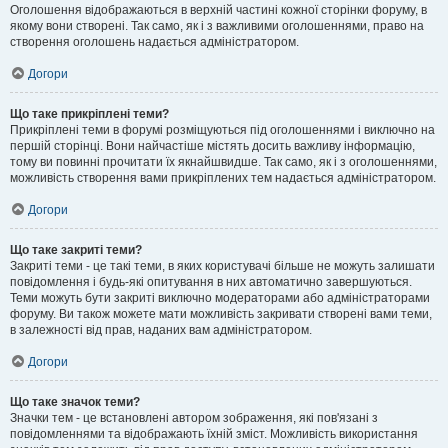
Оголошення відображаються в верхній частині кожної сторінки форуму, в
якому вони створені. Так само, як і з важливими оголошеннями, право на
створення оголошень надається адміністратором.
Догори
Що таке прикріплені теми?
Прикріплені теми в форумі розміщуються під оголошеннями і виключно на
першій сторінці. Вони найчастіше містять досить важливу інформацію,
тому ви повинні прочитати їх якнайшвидше. Так само, як і з оголошеннями,
можливість створення вами прикріплених тем надається адміністратором.
Догори
Що таке закриті теми?
Закриті теми - це такі теми, в яких користувачі більше не можуть залишати
повідомлення і будь-які опитування в них автоматично завершуються.
Теми можуть бути закриті виключно модераторами або адміністраторами
форуму. Ви також можете мати можливість закривати створені вами теми,
в залежності від прав, наданих вам адміністратором.
Догори
Що таке значок теми?
Значки тем - це встановлені автором зображення, які пов'язані з
повідомленнями та відображають їхній зміст. Можливість використання