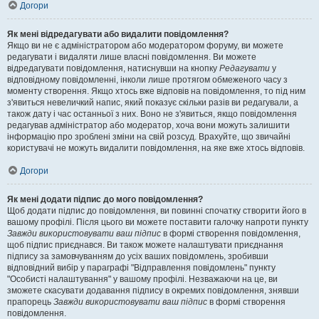
Догори
Як мені відредагувати або видалити повідомлення?
Якщо ви не є адміністратором або модератором форуму, ви можете
редагувати і видаляти лише власні повідомлення. Ви можете
відредагувати повідомлення, натиснувши на кнопку
Редагувати
у
відповідному повідомленні, інколи лише протягом обмеженого часу з
моменту створення. Якщо хтось вже відповів на повідомлення, то під ним
з'явиться невеличкий напис, який показує скільки разів ви редагували, а
також дату і час останньої з них. Воно не з'явиться, якщо повідомлення
редагував адміністратор або модератор, хоча вони можуть залишити
інформацію про зроблені зміни на свій розсуд. Врахуйте, що звичайні
користувачі не можуть видалити повідомлення, на яке вже хтось відповів.
Догори
Як мені додати підпис до мого повідомлення?
Щоб додати підпис до повідомлення, ви повинні спочатку створити його в
вашому профілі. Після цього ви можете поставити галочку напроти пункту
Завжди використовувати ваш підпис
в формі створення повідомлення,
щоб підпис приєднався. Ви також можете налаштувати приєднання
підпису за замовчуванням до усіх ваших повідомлень, зробивши
відповідний вибір у параграфі "Відправлення повідомлень" пункту
"Особисті налаштування" у вашому профілі. Незважаючи на це, ви
зможете скасувати додавання підпису в окремих повідомлення, знявши
прапорець
Завжди використовувати ваш підпис
в формі створення
повідомлення.