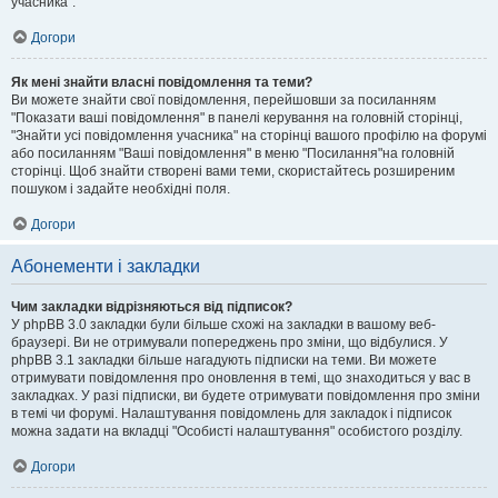
учасника".
Догори
Як мені знайти власні повідомлення та теми?
Ви можете знайти свої повідомлення, перейшовши за посиланням
"Показати ваші повідомлення" в панелі керування на головній сторінці,
"Знайти усі повідомлення учасника" на сторінці вашого профілю на форумі
або посиланням "Ваші повідомлення" в меню "Посилання"на головній
сторінці. Щоб знайти створені вами теми, скористайтесь розширеним
пошуком і задайте необхідні поля.
Догори
Абонементи і закладки
Чим закладки відрізняються від підписок?
У phpBB 3.0 закладки були більше схожі на закладки в вашому веб-
браузері. Ви не отримували попереджень про зміни, що відбулися. У
phpBB 3.1 закладки більше нагадують підписки на теми. Ви можете
отримувати повідомлення про оновлення в темі, що знаходиться у вас в
закладках. У разі підписки, ви будете отримувати повідомлення про зміни
в темі чи форумі. Налаштування повідомлень для закладок і підписок
можна задати на вкладці "Особисті налаштування" особистого розділу.
Догори