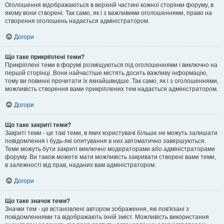
Оголошення відображаються в верхній частині кожної сторінки форуму, в
якому вони створені. Так само, як і з важливими оголошеннями, право на
створення оголошень надається адміністратором.
Догори
Що таке прикріплені теми?
Прикріплені теми в форумі розміщуються під оголошеннями і виключно на
першій сторінці. Вони найчастіше містять досить важливу інформацію,
тому ви повинні прочитати їх якнайшвидше. Так само, як і з оголошеннями,
можливість створення вами прикріплених тем надається адміністратором.
Догори
Що таке закриті теми?
Закриті теми - це такі теми, в яких користувачі більше не можуть залишати
повідомлення і будь-які опитування в них автоматично завершуються.
Теми можуть бути закриті виключно модераторами або адміністраторами
форуму. Ви також можете мати можливість закривати створені вами теми,
в залежності від прав, наданих вам адміністратором.
Догори
Що таке значок теми?
Значки тем - це встановлені автором зображення, які пов'язані з
повідомленнями та відображають їхній зміст. Можливість використання