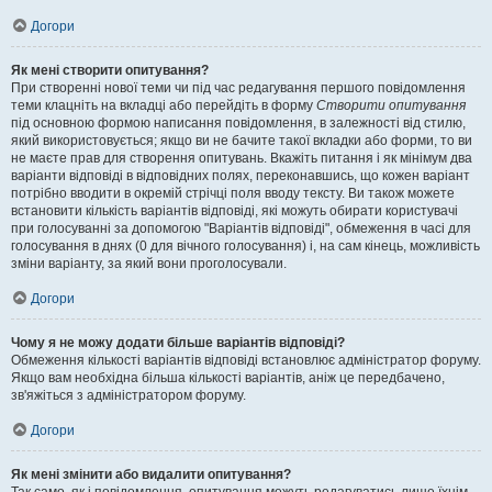
Догори
Як мені створити опитування?
При створенні нової теми чи під час редагування першого повідомлення
теми клацніть на вкладці або перейдіть в форму
Створити опитування
під основною формою написання повідомлення, в залежності від стилю,
який використовується; якщо ви не бачите такої вкладки або форми, то ви
не маєте прав для створення опитувань. Вкажіть питання і як мінімум два
варіанти відповіді в відповідних полях, переконавшись, що кожен варіант
потрібно вводити в окремій стрічці поля вводу тексту. Ви також можете
встановити кількість варіантів відповіді, які можуть обирати користувачі
при голосуванні за допомогою "Варіантів відповіді", обмеження в часі для
голосування в днях (0 для вічного голосування) і, на сам кінець, можливість
зміни варіанту, за який вони проголосували.
Догори
Чому я не можу додати більше варіантів відповіді?
Обмеження кількості варіантів відповіді встановлює адміністратор форуму.
Якщо вам необхідна більша кількості варіантів, аніж це передбачено,
зв'яжіться з адміністратором форуму.
Догори
Як мені змінити або видалити опитування?