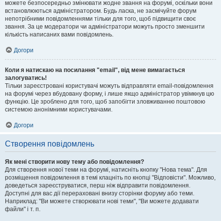
можете безпосередньо змінювати жодне звання на форумі, оскільки вони
встановлюються адміністратором. Будь ласка, не засмічуйте форум
непотрібними повідомленнями тільки для того, щоб підвищити своє
звання. За це модератори чи адміністратори можуть просто зменшити
кількість написаних вами повідомлень.
Догори
Коли я натискаю на посилання "email", від мене вимагається
залогуватись!
Тільки зареєстровані користувачі можуть відправляти email-повідомлення
на форумі через вбудовану форму, і лише якщо адміністратор увімкнув цю
функцію. Це зроблено для того, щоб запобігти зловживанню поштовою
системою анонімними користувачами.
Догори
Створення повідомлень
Як мені створити нову тему або повідомлення?
Для створення нової теми на форумі, натисніть кнопку "Нова тема". Для
розміщення повідомлення в темі клацніть по кнопці "Відповісти". Можливо,
доведеться зареєструватися, перш ніж відправити повідомлення.
Доступні для вас дії перераховані внизу сторінки форуму або теми.
Наприклад: "Ви можете створювати нові теми", "Ви можете додавати
файли" і т. п.