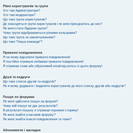
Рівні користувачів та групи
Хто такі Адміністратори?
Хто такі модератори?
Що таке групи користувачів?
Де знаходяться групи користувачів і як мені приєднатись до них?
Як мені стати Лідером групи?
Чому групи відображаються різними кольорами?
Що таке група за замовчуванням?
Що таке "Наша команда"?
Приватні повідомлення
Я не можу відсилати приватні повідомлення!
Я постійно отримую небажані приватні повідомлення!
Я отримав спам або образливий email від когось із цього форуму!
Друзі та недруги
Що таке список друзів та недругів?
Як я можу додавати / видаляти користувачів до мого списку друзів або недругів?
Пошук по форумах
Як мені здійснити пошук на форумі?
Чому мій пошук не дає результатів?
В результаті пошуку я отримав порожню сторінку!
Як мені знайти учасників форуму?
Як мені знайти власні повідомлення та теми?
Абонементи і закладки