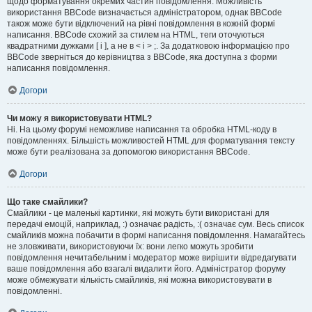
щодо форматування окремих частин повідомлення. Можливість
використання BBCode визначається адміністратором, однак BBCode
також може бути відключений на рівні повідомлення в кожній формі
написання. BBCode схожий за стилем на HTML, теги оточуються
квадратними дужками [ і ], а не в < і > ;. За додатковою інформацією про
BBCode зверніться до керівництва з BBCode, яка доступна з форми
написання повідомлення.
Догори
Чи можу я використовувати HTML?
Ні. На цьому форумі неможливе написання та обробка HTML-коду в
повідомленнях. Більшість можливостей HTML для форматування тексту
може бути реалізована за допомогою використання BBCode.
Догори
Що таке смайлики?
Смайлики - це маленькі картинки, які можуть бути використані для
передачі емоцій, наприклад, :) означає радість, :( означає сум. Весь список
смайликів можна побачити в формі написання повідомлення. Намагайтесь
не зловживати, використовуючи їх: вони легко можуть зробити
повідомлення нечитабельним і модератор може вирішити відредагувати
ваше повідомлення або взагалі видалити його. Адміністратор форуму
може обмежувати кількість смайликів, які можна використовувати в
повідомленні.