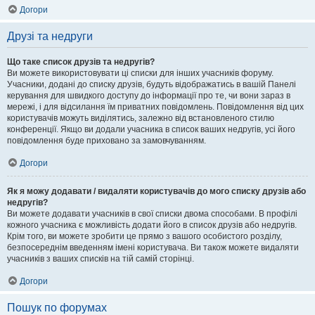
Догори
Друзі та недруги
Що таке список друзів та недругів?
Ви можете використовувати ці списки для інших учасників форуму.
Учасники, додані до списку друзів, будуть відображатись в вашій Панелі
керування для швидкого доступу до інформації про те, чи вони зараз в
мережі, і для відсилання їм приватних повідомлень. Повідомлення від цих
користувачів можуть виділятись, залежно від встановленого стилю
конференції. Якщо ви додали учасника в список ваших недругів, усі його
повідомлення буде приховано за замовчуванням.
Догори
Як я можу додавати / видаляти користувачів до мого списку друзів або
недругів?
Ви можете додавати учасників в свої списки двома способами. В профілі
кожного учасника є можливість додати його в список друзів або недругів.
Крім того, ви можете зробити це прямо з вашого особистого розділу,
безпосереднім введенням імені користувача. Ви також можете видаляти
учасників з ваших списків на тій самій сторінці.
Догори
Пошук по форумах