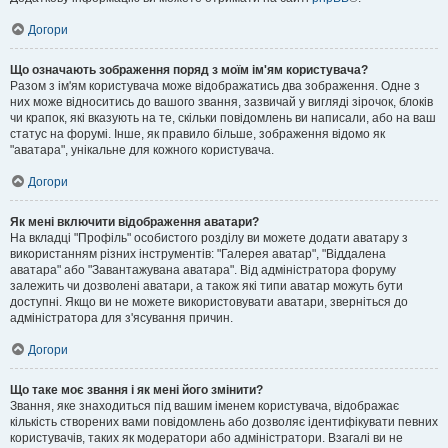
Догори
Що означають зображення поряд з моїм ім'ям користувача?
Разом з ім'ям користувача може відображатись два зображення. Одне з
них може відноситись до вашого звання, зазвичай у вигляді зірочок, блоків
чи крапок, які вказують на те, скільки повідомлень ви написали, або на ваш
статус на форумі. Інше, як правило більше, зображення відомо як
"аватара", унікальне для кожного користувача.
Догори
Як мені включити відображення аватари?
На вкладці "Профіль" особистого розділу ви можете додати аватару з
використанням різних інструментів: "Галерея аватар", "Віддалена
аватара" або "Завантажувана аватара". Від адміністратора форуму
залежить чи дозволені аватари, а також які типи аватар можуть бути
доступні. Якщо ви не можете використовувати аватари, зверніться до
адміністратора для з'ясування причин.
Догори
Що таке моє звання і як мені його змінити?
Звання, яке знаходиться під вашим іменем користувача, відображає
кількість створених вами повідомлень або дозволяє ідентифікувати певних
користувачів, таких як модератори або адміністратори. Взагалі ви не