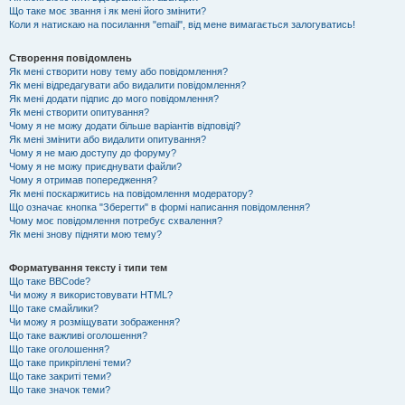
Що таке моє звання і як мені його змінити?
Коли я натискаю на посилання "email", від мене вимагається залогуватись!
Створення повідомлень
Як мені створити нову тему або повідомлення?
Як мені відредагувати або видалити повідомлення?
Як мені додати підпис до мого повідомлення?
Як мені створити опитування?
Чому я не можу додати більше варіантів відповіді?
Як мені змінити або видалити опитування?
Чому я не маю доступу до форуму?
Чому я не можу приєднувати файли?
Чому я отримав попередження?
Як мені поскаржитись на повідомлення модератору?
Що означає кнопка "Зберегти" в формі написання повідомлення?
Чому моє повідомлення потребує схвалення?
Як мені знову підняти мою тему?
Форматування тексту і типи тем
Що таке BBCode?
Чи можу я використовувати HTML?
Що таке смайлики?
Чи можу я розміщувати зображення?
Що таке важливі оголошення?
Що таке оголошення?
Що таке прикріплені теми?
Що таке закриті теми?
Що таке значок теми?