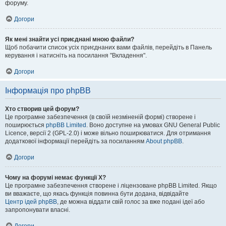
форуму.
Догори
Як мені знайти усі приєднані мною файли?
Щоб побачити список усіх приєднаних вами файлів, перейдіть в Панель
керування і натисніть на посилання "Вкладення".
Догори
Інформація про phpBB
Хто створив цей форум?
Це програмне забезпечення (в своїй незміненій формі) створене і
поширюється
phpBB Limited
. Воно доступне на умовах GNU General Public
Licence, версії 2 (GPL-2.0) і може вільно поширюватися. Для отримання
додаткової інформації перейдіть за посиланням
About phpBB
.
Догори
Чому на форумі немає функції X?
Це програмне забезпечення створене і ліцензоване phpBB Limited. Якщо
ви вважаєте, що якась функція повинна бути додана, відвідайте
Центр ідей phpBB
, де можна віддати свій голос за вже подані ідеї або
запропонувати власні.