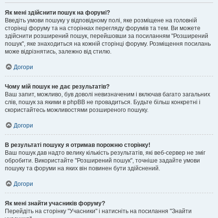
Як мені здійснити пошук на форумі?
Введіть умови пошуку у відповідному полі, яке розміщене на головній
сторінці форуму та на сторінках перегляду форумів та тем. Ви можете
здійснити розширений пошук, перейшовши за посиланням "Розширений
пошук", яке знаходиться на кожній сторінці форуму. Розміщення посилань
може відрізнятись, залежно від стилю.
Догори
Чому мій пошук не дає результатів?
Ваш запит, можливо, був доволі невизначеним і включав багато загальних
слів, пошук за якими в phpBB не провадиться. Будьте більш конкретні і
скористайтесь можливостями розширеного пошуку.
Догори
В результаті пошуку я отримав порожню сторінку!
Ваш пошук дав надто велику кількість результатів, які веб-сервер не зміг
обробити. Використайте "Розширений пошук", точніше задайте умови
пошуку та форуми на яких він повинен бути здійснений.
Догори
Як мені знайти учасників форуму?
Перейдіть на сторінку "Учасники" і натисніть на посилання "Знайти