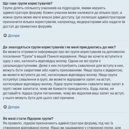
Що таке групи користувачів?
Групи ділять спільноту учасників на підрозділи, якими керують
адміністратори форуму. Кожен учасник може належати до кількох груп, а
кожна група може мати власні рівні доступу. Це полегшує адміністраторам
призначити кількох користувачів, наприклад, модераторами або надати їм
доступ до приватних форумів.
Догори
Де знаходяться групи користувачів і як мені приєднатись до них?
Ви можете отримати інформацію про всі групи користувачів за допомогою
посилання "Групи" в вашій Панелі керування. Якщо ви хочете вступити в
одну з них, натисніть відповідну кнопку. Однак не всі групи є
загальнодоступними. Деякі з них потребують схвалення для вступу в них,
можуть бути закритими або навіть прихованими. Якщо група є відкритою,
ви можете вступити до неї, натиснувши відповідну кнопку. Якщо група
потребує схвалення в групі, ви можете відправити запит на вступ,
натиснувши відповідну кнопку. Лідер групи повинен схвалити ваш запит в
групі і може запитати, чому ви бажаєте приєднатись. Будь ласка, не
діставайте лідера групи питаннями, чому він відхилив ваш запит на вступ,
у нього можуть бути для цього свої причини.
Догори
Як мені стати Лідером групи?
Як правило, лідерів призначають адміністратори форуму, під час їх
створення відповідної групи. Якщо ви зацікавлені у створенні групи, для