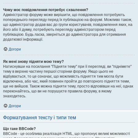
Чому моє повідомлення потребує схвалення?
Адміністратор форуму може вирішити, що повідомлення потребують
попереднього перегляду перед їх публікацією на форумі. Можливо також,
що адміністратор додав вас до групи користувачів, повідомлення яких, на
його або її думку, потребують перегляду адміністратором перед
публікацією. Будь ласка, зверніться до адміністратора для отримання
додаткової інформації.
Догори
Як мені знову підняти мою тему?
Натиснувши на посилання "Підняти тему" при її перегляді, ви "піднімете"
тему в верхню частину першої сторінки форуму. Якщо цього не
відбувається, то це означає, що можливість підняття тим могла бути
відключена, або час, який повинен пройти до повторного підняття теми,
ще не вийшов. Також можна підняти тему, просто відповівши на неї, однак
переконайтесь, що ви не порушуєте правила форуму, в якому
знаходитесь.
Догори
Форматування тексту і типи тем
Що таке BBCode?
BBCode - це особлива реалізація HTML, що пропонує великі можливості