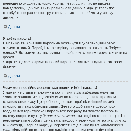
періодично видаляють користувачів, які тривалий час не писали
повідомлень, щоб зменшити розмір бази даних. Якщо це трапилось,
спробуйте ще раз зареєструватись і активніше приймати участь у
дискусіях.
Догори
Я забув пароль!
Не панікуйте! Хоча ваш пароль не може бути відновлено, вам легко
отримати новий. Перейдіть на сторінку логування та натисніть
Забули
пароль?
. Дотримуйтесь інструкцій і незабаром ви знову зможете увійти на
форум.
Якщо не вдалося отримати новий пароль, зв'яжіться з адміністратором
форуму.
Догори
Чому мені постійно доводиться вводити ім’я і пароль?
Якщо ви не ставите галочку напроти пункту
Запам'ятати мене
, ви
зможете залишатися під своїм ім'ям на конференції лише протягом
встановленого часу. Це зроблено для того, щоб ніхто інший не зміг
використати ваш обліковий запис. Для того щоб вам не доводилося
вводити ім'я користувача і пароль кожного разу, ви можете поставити
галочку напроти пункту
Запам'ятати мене
при вході на конференцію. Не
рекомендується робити це на загальнодоступному комп'ютері, наприклад
в бібліотеці, інтернет-кафе, університеті і т. д. Якщо пункт
Запам'ятати
мене
відсутній, це означає, що адміністратор вимкнув цю функцію.