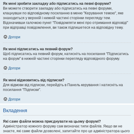
Як мені зробити закладку або підписатись на певні форуми?
Ви можете створити закладку або підписатись на певні форуми,
клацнувши по відповідному посиланню в меню "Керування темою", яке
знаходиться у верхній і нижній частині сторінки перегляду тем.
Відзначивши галочкою пункт "Повідомляти мені про отримання відповіді"
при відправці повідомлення, ви також підпишетеся на відповідну тему.
Догори
Як мені підписатись на певний форум?
Щоб підписатись на певний форум, натисніть на посилання "Підписатись
на форум" в нижній частині сторінки перегляду відповідного форуму.
Догори
Як мені відмовитись від підписки?
Для відмови від підписки, перейдіть в Панель керування і натисніть на
посилання "Підписки".
Догори
Вкладення
Які саме файли можна приєднувати на цьому форумі?
Адміністратор кожного форуму сам визначає типи файлів. Якщо ви не
знаєте, які саме файли дозволені, запитайте про це адміністратора цього