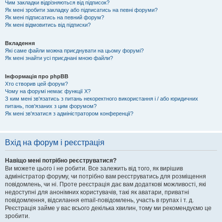
Чим закладки відрізняються від підписок?
Як мені зробити закладку або підписатись на певні форуми?
Як мені підписатись на певний форум?
Як мені відмовитись від підписки?
Вкладення
Які саме файли можна приєднувати на цьому форумі?
Як мені знайти усі приєднані мною файли?
Інформація про phpBB
Хто створив цей форум?
Чому на форумі немає функції X?
З ким мені зв'язатись з питань некоректного використання і / або юридичних
питань, пов'язаних з цим форумом?
Як мені зв'язатися з адміністратором конференції?
Вхід на форум і реєстрація
Навіщо мені потрібно реєструватися?
Ви можете цього і не робити. Все залежить від того, як вирішив
адміністратор форуму, чи потрібно вам реєструватись для розміщення
повідомлень, чи ні. Проте реєстрація дає вам додаткові можливості, які
недоступні для анонімних користувачів, такі як аватари, приватні
повідомлення, відсилання email-повідомлень, участь в групах і т. д.
Реєстрація займе у вас всього декілька хвилин, тому ми рекомендуємо це
зробити.