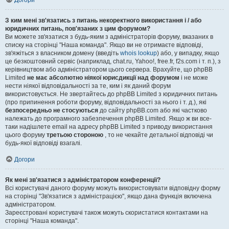
Догори
З ким мені зв'язатись з питань некоректного використання і / або
юридичних питань, пов'язаних з цим форумом?
Ви можете зв'язатися з будь-яким з адміністраторів форуму, вказаних в
списку на сторінці "Наша команда". Якщо ви не отримаєте відповіді,
зв'яжіться з власником домену (введіть
whois lookup
) або, у випадку, якщо
це безкоштовний сервіс (наприклад, chat.ru, Yahoo!, free.fr, f2s.com і т. п.), з
керівництвом або адміністратором цього сервера. Врахуйте, що phpBB
Limited
не має абсолютно ніякої юрисдикції над форумом
і не може
нести ніякої відповідальності за те, ким і як даний форум
використовується. Не звертайтесь до phpBB Limited з юридичних питань
(про припинення роботи форуму, відповідальності за нього і т. д.), які
безпосередньо не стосуються
до сайту phpBB.com або які частково
належать до програмного забезпечення phpBB Limited. Якщо ж ви все-
таки надішлете email на адресу phpBB Limited з приводу використання
цього форуму
третьою стороною
, то не чекайте детальної відповіді чи
будь-якої відповіді взагалі.
Догори
Як мені зв'язатися з адміністратором конференції?
Всі користувачі даного форуму можуть використовувати відповідну форму
на сторінці "Зв'язатися з адміністрацією", якщо дана функція включена
адміністратором.
Зареєстровані користувачі також можуть скористатися контактами на
сторінці "Наша команда".