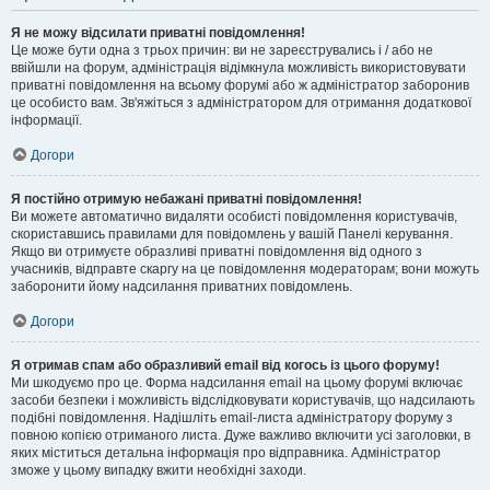
Я не можу відсилати приватні повідомлення!
Це може бути одна з трьох причин: ви не зареєструвались і / або не
ввійшли на форум, адміністрація відімкнула можливість використовувати
приватні повідомлення на всьому форумі або ж адміністратор заборонив
це особисто вам. Зв'яжіться з адміністратором для отримання додаткової
інформації.
Догори
Я постійно отримую небажані приватні повідомлення!
Ви можете автоматично видаляти особисті повідомлення користувачів,
скориставшись правилами для повідомлень у вашій Панелі керування.
Якщо ви отримуєте образливі приватні повідомлення від одного з
учасників, відправте скаргу на це повідомлення модераторам; вони можуть
заборонити йому надсилання приватних повідомлень.
Догори
Я отримав спам або образливий email від когось із цього форуму!
Ми шкодуємо про це. Форма надсилання email на цьому форумі включає
засоби безпеки і можливість відслідковувати користувачів, що надсилають
подібні повідомлення. Надішліть email-листа адміністратору форуму з
повною копією отриманого листа. Дуже важливо включити усі заголовки, в
яких міститься детальна інформація про відправника. Адміністратор
зможе у цьому випадку вжити необхідні заходи.