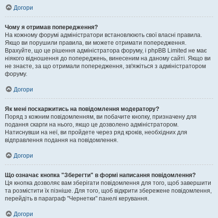
Догори
Чому я отримав попередження?
На кожному форумі адміністратори встановлюють свої власні правила.
Якщо ви порушили правила, ви можете отримати попередження.
Врахуйте, що це рішення адміністратора форуму, і phpBB Limited не має
ніякого відношення до попереджень, винесеним на даному сайті. Якщо ви
не знаєте, за що отримали попередження, зв'яжіться з адміністратором
форуму.
Догори
Як мені поскаржитись на повідомлення модератору?
Поряд з кожним повідомленням, ви побачите кнопку, призначену для
подання скарги на нього, якщо це дозволено адміністратором.
Натиснувши на неї, ви пройдете через ряд кроків, необхідних для
відправлення подання на повідомлення.
Догори
Що означає кнопка "Зберегти" в формі написання повідомлення?
Ця кнопка дозволяє вам зберігати повідомлення для того, щоб завершити
та розмістити їх пізніше. Для того, щоб відкрити збережене повідомлення,
перейдіть в параграф "Чернетки" панелі керування.
Догори