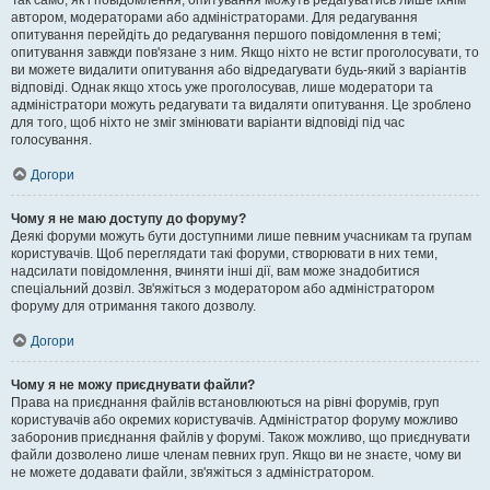
Так само, як і повідомлення, опитування можуть редагуватись лише їхнім
автором, модераторами або адміністраторами. Для редагування
опитування перейдіть до редагування першого повідомлення в темі;
опитування завжди пов'язане з ним. Якщо ніхто не встиг проголосувати, то
ви можете видалити опитування або відредагувати будь-який з варіантів
відповіді. Однак якщо хтось уже проголосував, лише модератори та
адміністратори можуть редагувати та видаляти опитування. Це зроблено
для того, щоб ніхто не зміг змінювати варіанти відповіді під час
голосування.
Догори
Чому я не маю доступу до форуму?
Деякі форуми можуть бути доступними лише певним учасникам та групам
користувачів. Щоб переглядати такі форуми, створювати в них теми,
надсилати повідомлення, вчиняти інші дії, вам може знадобитися
спеціальний дозвіл. Зв'яжіться з модератором або адміністратором
форуму для отримання такого дозволу.
Догори
Чому я не можу приєднувати файли?
Права на приєднання файлів встановлюються на рівні форумів, груп
користувачів або окремих користувачів. Адміністратор форуму можливо
заборонив приєднання файлів у форумі. Також можливо, що приєднувати
файли дозволено лише членам певних груп. Якщо ви не знаєте, чому ви
не можете додавати файли, зв'яжіться з адміністратором.