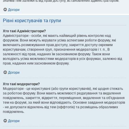
значків тем залежить від прав доступу, встановлених адміністратором.
Догори
Рівні користувачів та групи
Хто такі Адміністратори?
Адміністратори - особи, які мають найвищий рівень контролю над
форумом. Вони можуть керувати усіма аспектами роботи форуму, які
включають розмежування прав доступу, закриття доступу окремим
користувачам, створення груп, призначення модераторів і т. п., В
залежності від прав, наданих їм засновником форуму. Також вони
володіють усіма можливостями модераторів в усіх форумах, залежно від
прав, наданих ним засновником форуму.
Догори
Хто такі модератори?
Модератори - це користувачі (або групи користувачів), які щодня стежать
за роботою форуму. Вони мають можливості редагування та видалення
повідомлень, закриття, відкриття, переміщення, видалення та об'єднання
тем на форумі, за який вони відповідають. Основне завдання модераторів
- не допускати відхилень від тем (оффтопік) та розміщень образливих
повідомлень.
Догори