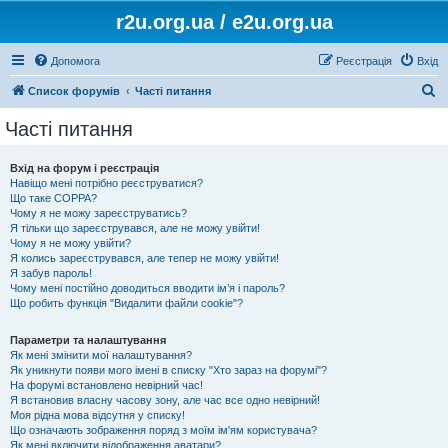
r2u.org.ua / e2u.org.ua
Допомога
Реєстрація
Вхід
П
Список форумів
Часті питання
о
Часті питання
ш
у
Вхід на форум і реєстрація
Навіщо мені потрібно реєструватися?
к
Що таке COPPA?
Чому я не можу зареєструватись?
Я тільки що зареєструвався, але не можу увійти!
Чому я не можу увійти?
Я колись зареєструвався, але тепер не можу увійти!
Я забув пароль!
Чому мені постійно доводиться вводити ім’я і пароль?
Що робить функція "Видалити файли cookie"?
Параметри та налаштування
Як мені змінити мої налаштування?
Як уникнути появи мого імені в списку "Хто зараз на форумі"?
На форумі встановлено невірний час!
Я встановив власну часову зону, але час все одно невірний!
Моя рідна мова відсутня у списку!
Що означають зображення поряд з моїм ім'ям користувача?
Як мені включити відображення аватари?