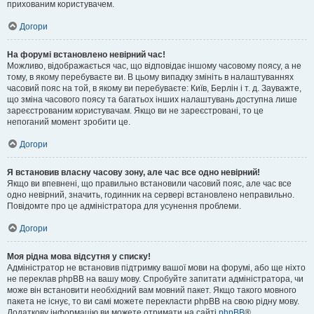
прихованим користувачем.
Догори
На форумі встановлено невірний час!
Можливо, відображається час, що відповідає іншому часовому поясу, а не
тому, в якому перебуваєте ви. В цьому випадку змініть в налаштуваннях
часовий пояс на той, в якому ви перебуваєте: Київ, Берлін і т. д. Зауважте,
що зміна часового поясу та багатьох інших налаштувань доступна лише
зареєстрованим користувачам. Якщо ви не зареєстровані, то це
непоганий момент зробити це.
Догори
Я встановив власну часову зону, але час все одно невірний!
Якщо ви впевнені, що правильно встановили часовий пояс, але час все
одно невірний, значить, годинник на сервері встановлено неправильно.
Повідомте про це адміністратора для усунення проблеми.
Догори
Моя рідна мова відсутня у списку!
Адміністратор не встановив підтримку вашої мови на форумі, або ще ніхто
не переклав phpBB на вашу мову. Спробуйте запитати адміністратора, чи
може він встановити необхідний вам мовний пакет. Якщо такого мовного
пакета не існує, то ви самі можете перекласти phpBB на свою рідну мову.
Додаткову інформацію ви можете отримати на сайті
phpBB
®.