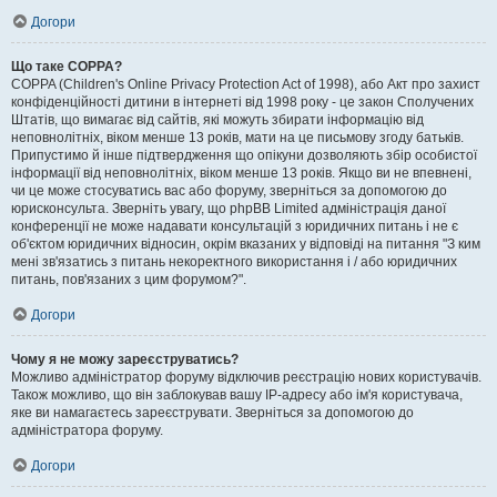
Догори
Що таке COPPA?
COPPA (Children's Online Privacy Protection Act of 1998), або Акт про захист
конфіденційності дитини в інтернеті від 1998 року - це закон Сполучених
Штатів, що вимагає від сайтів, які можуть збирати інформацію від
неповнолітніх, віком менше 13 років, мати на це письмову згоду батьків.
Припустимо й інше підтвердження що опікуни дозволяють збір особистої
інформації від неповнолітніх, віком менше 13 років. Якщо ви не впевнені,
чи це може стосуватись вас або форуму, зверніться за допомогою до
юрисконсульта. Зверніть увагу, що phpBB Limited адміністрація даної
конференції не може надавати консультацій з юридичних питань і не є
об'єктом юридичних відносин, окрім вказаних у відповіді на питання "З ким
мені зв'язатись з питань некоректного використання і / або юридичних
питань, пов'язаних з цим форумом?".
Догори
Чому я не можу зареєструватись?
Можливо адміністратор форуму відключив реєстрацію нових користувачів.
Також можливо, що він заблокував вашу IP-адресу або ім'я користувача,
яке ви намагаєтесь зареєструвати. Зверніться за допомогою до
адміністратора форуму.
Догори