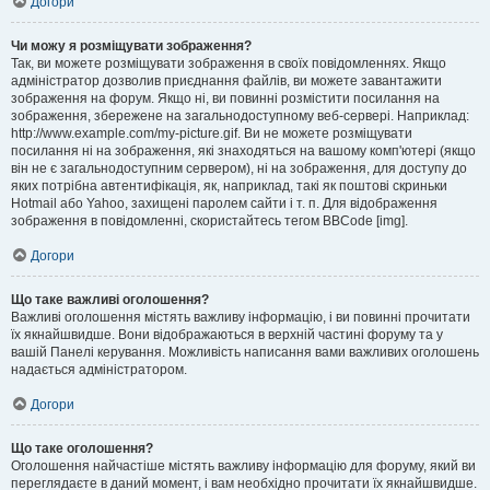
Догори
Чи можу я розміщувати зображення?
Так, ви можете розміщувати зображення в своїх повідомленнях. Якщо
адміністратор дозволив приєднання файлів, ви можете завантажити
зображення на форум. Якщо ні, ви повинні розмістити посилання на
зображення, збережене на загальнодоступному веб-сервері. Наприклад:
http://www.example.com/my-picture.gif. Ви не можете розміщувати
посилання ні на зображення, які знаходяться на вашому комп'ютері (якщо
він не є загальнодоступним сервером), ні на зображення, для доступу до
яких потрібна автентифікація, як, наприклад, такі як поштові скриньки
Hotmail або Yahoo, захищені паролем сайти і т. п. Для відображення
зображення в повідомленні, скористайтесь тегом BBCode [img].
Догори
Що таке важливі оголошення?
Важливі оголошення містять важливу інформацію, і ви повинні прочитати
їх якнайшвидше. Вони відображаються в верхній частині форуму та у
вашій Панелі керування. Можливість написання вами важливих оголошень
надається адміністратором.
Догори
Що таке оголошення?
Оголошення найчастіше містять важливу інформацію для форуму, який ви
переглядаєте в даний момент, і вам необхідно прочитати їх якнайшвидше.