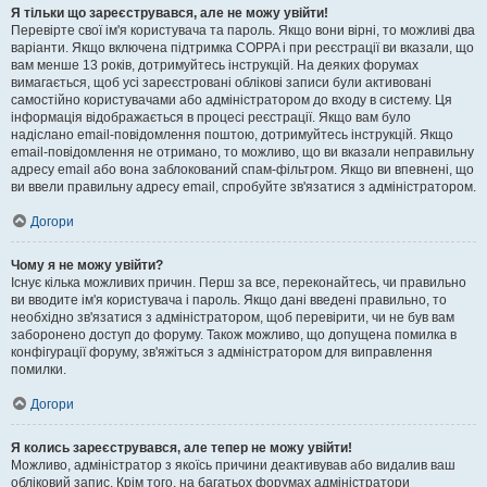
Я тільки що зареєструвався, але не можу увійти!
Перевірте свої ім'я користувача та пароль. Якщо вони вірні, то можливі два
варіанти. Якщо включена підтримка COPPA і при реєстрації ви вказали, що
вам менше 13 років, дотримуйтесь інструкцій. На деяких форумах
вимагається, щоб усі зареєстровані облікові записи були активовані
самостійно користувачами або адміністратором до входу в систему. Ця
інформація відображається в процесі реєстрації. Якщо вам було
надіслано email-повідомлення поштою, дотримуйтесь інструкцій. Якщо
email-повідомлення не отримано, то можливо, що ви вказали неправильну
адресу email або вона заблокований спам-фільтром. Якщо ви впевнені, що
ви ввели правильну адресу email, спробуйте зв'язатися з адміністратором.
Догори
Чому я не можу увійти?
Існує кілька можливих причин. Перш за все, переконайтесь, чи правильно
ви вводите ім'я користувача і пароль. Якщо дані введені правильно, то
необхідно зв'язатися з адміністратором, щоб перевірити, чи не був вам
заборонено доступ до форуму. Також можливо, що допущена помилка в
конфігурації форуму, зв'яжіться з адміністратором для виправлення
помилки.
Догори
Я колись зареєструвався, але тепер не можу увійти!
Можливо, адміністратор з якоїсь причини деактивував або видалив ваш
обліковий запис. Крім того, на багатьох форумах адміністратори