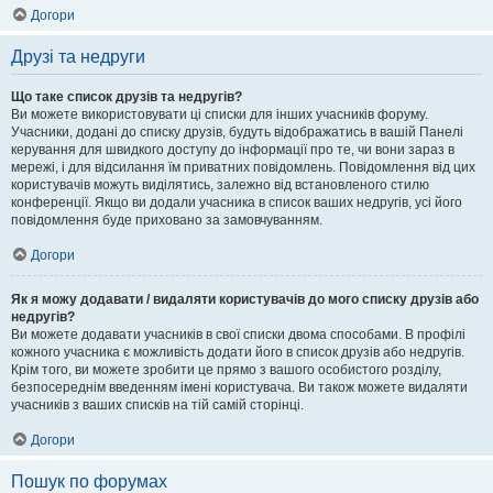
Догори
Друзі та недруги
Що таке список друзів та недругів?
Ви можете використовувати ці списки для інших учасників форуму.
Учасники, додані до списку друзів, будуть відображатись в вашій Панелі
керування для швидкого доступу до інформації про те, чи вони зараз в
мережі, і для відсилання їм приватних повідомлень. Повідомлення від цих
користувачів можуть виділятись, залежно від встановленого стилю
конференції. Якщо ви додали учасника в список ваших недругів, усі його
повідомлення буде приховано за замовчуванням.
Догори
Як я можу додавати / видаляти користувачів до мого списку друзів або
недругів?
Ви можете додавати учасників в свої списки двома способами. В профілі
кожного учасника є можливість додати його в список друзів або недругів.
Крім того, ви можете зробити це прямо з вашого особистого розділу,
безпосереднім введенням імені користувача. Ви також можете видаляти
учасників з ваших списків на тій самій сторінці.
Догори
Пошук по форумах