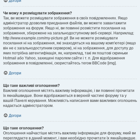
Догори
Чи можу я розміщувати зображення?
Так, ви можете розміщувати зображення в своїх повідомленнях. Якщо
адміністратор дозволив приєднання файлів, ви можете завантажити
зображення на форум. Якщо ні, ви повинні розмістити посилання на
зображення, збережене на загальнодоступному веб-сервері. Наприклад:
http://www.example.com/my-picture.gif. Ви не можете розміщувати
посилання ні на зображення, які знаходяться на вашому комп'ютері (якщо
він не є загальнодоступним сервером), ні на зображення, для доступу до
яких потрібна автентифікація, як, наприклад, такі як поштові скриньки
Hotmail або Yahoo, захищені паролем сайти і т. п. Для відображення
зображення в повідомленні, скористайтесь тегом BBCode [img].
Догори
Що таке важливі оголошення?
Важливі оголошення містять важливу інформацію, і ви повинні прочитати
їх якнайшвидше. Вони відображаються в верхній частині форуму та у
вашій Панелі керування. Можливість написання вами важливих оголошень
надається адміністратором.
Догори
Що таке оголошення?
Оголошення найчастіше містять важливу інформацію для форуму, який ви
переглядаєте в даний момент, і вам необхідно прочитати їх якнайшвидше.