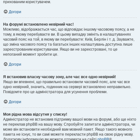
прихованим користувачем.
Догори
На форумі встановлено невірний час!
Можливо, відображається час, що відповідає іншому часовому поясу, а не
тому, в якому перебуваєте ви. В цьому випадку змініть в налаштуваннях
часовий пояс на той, в якому ви перебуваєте: Київ, Берлін і т. д. Зауважте,
що зміна часового поясу та багатьох інших налаштувань доступна лише
зареєстрованим користувачам. Якщо ви не зареєстровані, то це
непоганий момент зробити це.
Догори
Я встановив власну часову зону, але час все одно невірний!
Якщо ви впевнені, що правильно встановили часовий пояс, але час все
одно невірний, значить, годинник на сервері встановлено неправильно.
Повідомте про це адміністратора для усунення проблеми.
Догори
Моя рідна мова відсутня у списку!
Адміністратор не встановив підтримку вашої мови на форумі, або ще ніхто
не переклав phpBB на вашу мову. Спробуйте запитати адміністратора, чи
може він встановити необхідний вам мовний пакет. Якщо такого мовного
пакета не існує, то ви самі можете перекласти phpBB на свою рідну мову.
Додаткову інформацію ви можете отримати на сайті
phpBB
®.