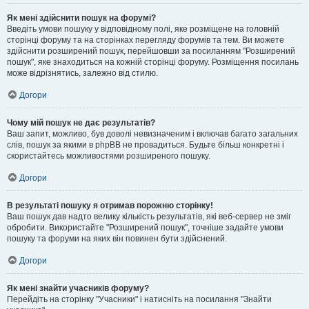
Як мені здійснити пошук на форумі?
Введіть умови пошуку у відповідному полі, яке розміщене на головній
сторінці форуму та на сторінках перегляду форумів та тем. Ви можете
здійснити розширений пошук, перейшовши за посиланням "Розширений
пошук", яке знаходиться на кожній сторінці форуму. Розміщення посилань
може відрізнятись, залежно від стилю.
Догори
Чому мій пошук не дає результатів?
Ваш запит, можливо, був доволі невизначеним і включав багато загальних
слів, пошук за якими в phpBB не провадиться. Будьте більш конкретні і
скористайтесь можливостями розширеного пошуку.
Догори
В результаті пошуку я отримав порожню сторінку!
Ваш пошук дав надто велику кількість результатів, які веб-сервер не зміг
обробити. Використайте "Розширений пошук", точніше задайте умови
пошуку та форуми на яких він повинен бути здійснений.
Догори
Як мені знайти учасників форуму?
Перейдіть на сторінку "Учасники" і натисніть на посилання "Знайти