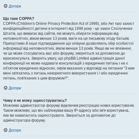
Догори
Що таке COPPA?
COPPA (Children's Online Privacy Protection Act of 1998), або Акт про захист
конфіденційності дитини в інтернеті від 1998 року - це закон Сполучених
Штатів, що вимагає від сайтів, які можуть збирати інформацію від
неповнолітніх, віком менше 13 років, мати на це письмову згоду батьків.
Припустимо й інше підтвердження що опікуни дозволяють збір особистої
інформації від неповнолітніх, віком менше 13 років. Якщо ви не впевнені,
чи це може стосуватись вас або форуму, зверніться за допомогою до
юрисконсульта. Зверніть увагу, що phpBB Limited адміністрація даної
конференції не може надавати консультацій з юридичних питань і не є
об'єктом юридичних відносин, окрім вказаних у відповіді на питання "З ким
мені зв'язатись з питань некоректного використання і / або юридичних
питань, пов'язаних з цим форумом?".
Догори
Чому я не можу зареєструватись?
Можливо адміністратор форуму відключив реєстрацію нових користувачів.
Також можливо, що він заблокував вашу IP-адресу або ім'я користувача,
яке ви намагаєтесь зареєструвати. Зверніться за допомогою до
адміністратора форуму.
Догори