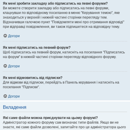
Як мені зробити закладку або підписатись на певні форуми?
Ви можете створити закладку або підписатись на певні форуми,
клацнувши по відповідному посиланню в меню "Керування темою", яке
знаходиться у верхній і нижній частині сторінки перегляду тем.
Відзначивши галочкою пункт "Повідомляти мені про отримання відповіді"
при відправці повідомлення, ви також підпишетеся на відповідну тему.
Догори
Як мені підписатись на певний форум?
Щоб підписатись на певний форум, натисніть на посилання "Підписатись
на форум" в нижній частині сторінки перегляду відповідного форуму.
Догори
Як мені відмовитись від підписки?
Для відмови від підписки, перейдіть в Панель керування і натисніть на
посилання "Підписки".
Догори
Вкладення
Які саме файли можна приєднувати на цьому форумі?
Адміністратор кожного форуму сам визначає типи файлів. Якщо ви не
знаєте, які саме файли дозволені, запитайте про це адміністратора цього