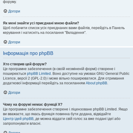
форуму.
Догори
Як мені знайти усі приєднані мною файли?
Щоб побачити список усіх приєднаних вами файлів, перейдіть в Панель
керування і натисніть на посилання "Вкладення".
Догори
Інформація про phpBB
Хто створив цей форум?
Це програмне забезпечення (в своїй незміненій формі) створене і
поширюється
phpBB Limited
. Воно доступне на умовах GNU General Public
Licence, версії 2 (GPL-2.0) і може вільно поширюватися. Для отримання
додаткової інформації перейдіть за посиланням
About phpBB
.
Догори
Чому на форумі немає функції X?
Це програмне забезпечення створене і ліцензоване phpBB Limited. Якщо
ви вважаєте, що якась функція повинна бути додана, відвідайте
Центр ідей phpBB
, де можна віддати свій голос за вже подані ідеї або
запропонувати власні.