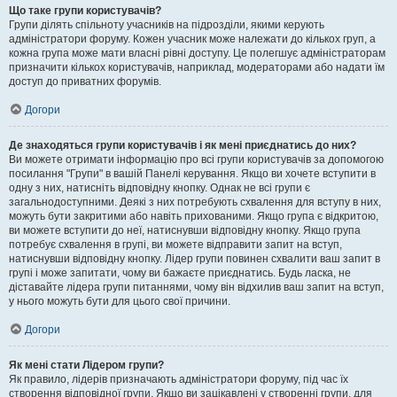
Що таке групи користувачів?
Групи ділять спільноту учасників на підрозділи, якими керують
адміністратори форуму. Кожен учасник може належати до кількох груп, а
кожна група може мати власні рівні доступу. Це полегшує адміністраторам
призначити кількох користувачів, наприклад, модераторами або надати їм
доступ до приватних форумів.
Догори
Де знаходяться групи користувачів і як мені приєднатись до них?
Ви можете отримати інформацію про всі групи користувачів за допомогою
посилання "Групи" в вашій Панелі керування. Якщо ви хочете вступити в
одну з них, натисніть відповідну кнопку. Однак не всі групи є
загальнодоступними. Деякі з них потребують схвалення для вступу в них,
можуть бути закритими або навіть прихованими. Якщо група є відкритою,
ви можете вступити до неї, натиснувши відповідну кнопку. Якщо група
потребує схвалення в групі, ви можете відправити запит на вступ,
натиснувши відповідну кнопку. Лідер групи повинен схвалити ваш запит в
групі і може запитати, чому ви бажаєте приєднатись. Будь ласка, не
діставайте лідера групи питаннями, чому він відхилив ваш запит на вступ,
у нього можуть бути для цього свої причини.
Догори
Як мені стати Лідером групи?
Як правило, лідерів призначають адміністратори форуму, під час їх
створення відповідної групи. Якщо ви зацікавлені у створенні групи, для