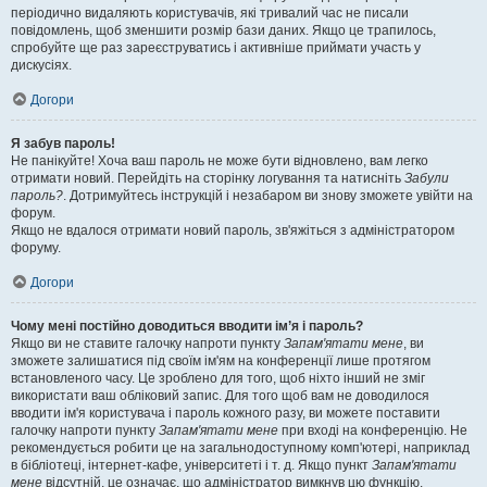
періодично видаляють користувачів, які тривалий час не писали
повідомлень, щоб зменшити розмір бази даних. Якщо це трапилось,
спробуйте ще раз зареєструватись і активніше приймати участь у
дискусіях.
Догори
Я забув пароль!
Не панікуйте! Хоча ваш пароль не може бути відновлено, вам легко
отримати новий. Перейдіть на сторінку логування та натисніть
Забули
пароль?
. Дотримуйтесь інструкцій і незабаром ви знову зможете увійти на
форум.
Якщо не вдалося отримати новий пароль, зв'яжіться з адміністратором
форуму.
Догори
Чому мені постійно доводиться вводити ім’я і пароль?
Якщо ви не ставите галочку напроти пункту
Запам'ятати мене
, ви
зможете залишатися під своїм ім'ям на конференції лише протягом
встановленого часу. Це зроблено для того, щоб ніхто інший не зміг
використати ваш обліковий запис. Для того щоб вам не доводилося
вводити ім'я користувача і пароль кожного разу, ви можете поставити
галочку напроти пункту
Запам'ятати мене
при вході на конференцію. Не
рекомендується робити це на загальнодоступному комп'ютері, наприклад
в бібліотеці, інтернет-кафе, університеті і т. д. Якщо пункт
Запам'ятати
мене
відсутній, це означає, що адміністратор вимкнув цю функцію.