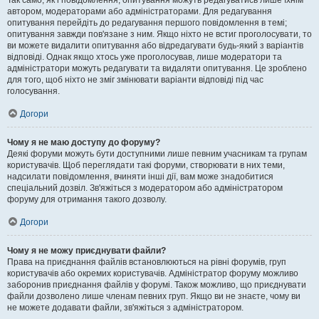
Так само, як і повідомлення, опитування можуть редагуватись лише їхнім
автором, модераторами або адміністраторами. Для редагування
опитування перейдіть до редагування першого повідомлення в темі;
опитування завжди пов'язане з ним. Якщо ніхто не встиг проголосувати, то
ви можете видалити опитування або відредагувати будь-який з варіантів
відповіді. Однак якщо хтось уже проголосував, лише модератори та
адміністратори можуть редагувати та видаляти опитування. Це зроблено
для того, щоб ніхто не зміг змінювати варіанти відповіді під час
голосування.
Догори
Чому я не маю доступу до форуму?
Деякі форуми можуть бути доступними лише певним учасникам та групам
користувачів. Щоб переглядати такі форуми, створювати в них теми,
надсилати повідомлення, вчиняти інші дії, вам може знадобитися
спеціальний дозвіл. Зв'яжіться з модератором або адміністратором
форуму для отримання такого дозволу.
Догори
Чому я не можу приєднувати файли?
Права на приєднання файлів встановлюються на рівні форумів, груп
користувачів або окремих користувачів. Адміністратор форуму можливо
заборонив приєднання файлів у форумі. Також можливо, що приєднувати
файли дозволено лише членам певних груп. Якщо ви не знаєте, чому ви
не можете додавати файли, зв'яжіться з адміністратором.