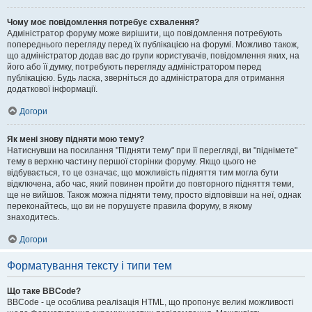
Чому моє повідомлення потребує схвалення?
Адміністратор форуму може вирішити, що повідомлення потребують
попереднього перегляду перед їх публікацією на форумі. Можливо також,
що адміністратор додав вас до групи користувачів, повідомлення яких, на
його або її думку, потребують перегляду адміністратором перед
публікацією. Будь ласка, зверніться до адміністратора для отримання
додаткової інформації.
Догори
Як мені знову підняти мою тему?
Натиснувши на посилання "Підняти тему" при її перегляді, ви "піднімете"
тему в верхню частину першої сторінки форуму. Якщо цього не
відбувається, то це означає, що можливість підняття тим могла бути
відключена, або час, який повинен пройти до повторного підняття теми,
ще не вийшов. Також можна підняти тему, просто відповівши на неї, однак
переконайтесь, що ви не порушуєте правила форуму, в якому
знаходитесь.
Догори
Форматування тексту і типи тем
Що таке BBCode?
BBCode - це особлива реалізація HTML, що пропонує великі можливості