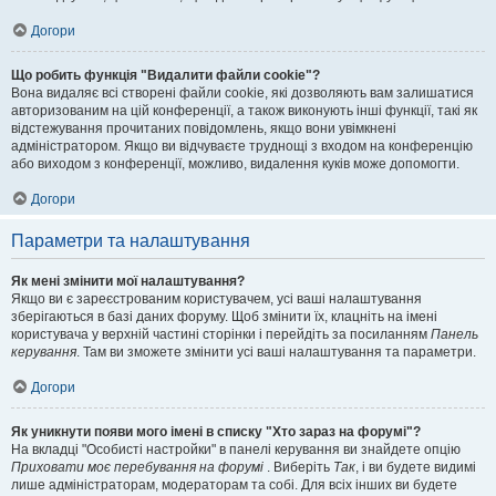
Догори
Що робить функція "Видалити файли cookie"?
Вона видаляє всі створені файли cookie, які дозволяють вам залишатися
авторизованим на цій конференції, а також виконують інші функції, такі як
відстежування прочитаних повідомлень, якщо вони увімкнені
адміністратором. Якщо ви відчуваєте труднощі з входом на конференцію
або виходом з конференції, можливо, видалення куків може допомогти.
Догори
Параметри та налаштування
Як мені змінити мої налаштування?
Якщо ви є зареєстрованим користувачем, усі ваші налаштування
зберігаються в базі даних форуму. Щоб змінити їх, клацніть на імені
користувача у верхній частині сторінки і перейдіть за посиланням
Панель
керування
. Там ви зможете змінити усі ваші налаштування та параметри.
Догори
Як уникнути появи мого імені в списку "Хто зараз на форумі"?
На вкладці "Особисті настройки" в панелі керування ви знайдете опцію
Приховати моє перебування на форумі
. Виберіть
Так
, і ви будете видимі
лише адміністраторам, модераторам та собі. Для всіх інших ви будете