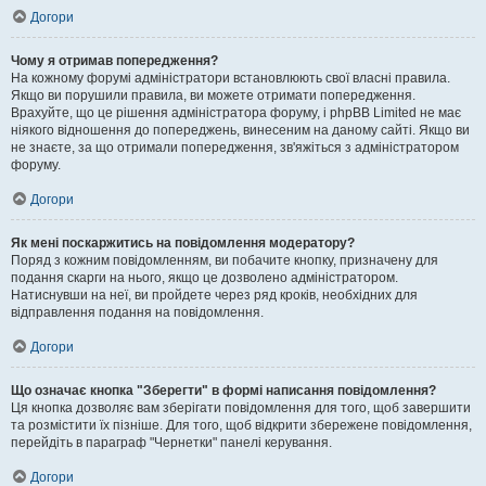
Догори
Чому я отримав попередження?
На кожному форумі адміністратори встановлюють свої власні правила.
Якщо ви порушили правила, ви можете отримати попередження.
Врахуйте, що це рішення адміністратора форуму, і phpBB Limited не має
ніякого відношення до попереджень, винесеним на даному сайті. Якщо ви
не знаєте, за що отримали попередження, зв'яжіться з адміністратором
форуму.
Догори
Як мені поскаржитись на повідомлення модератору?
Поряд з кожним повідомленням, ви побачите кнопку, призначену для
подання скарги на нього, якщо це дозволено адміністратором.
Натиснувши на неї, ви пройдете через ряд кроків, необхідних для
відправлення подання на повідомлення.
Догори
Що означає кнопка "Зберегти" в формі написання повідомлення?
Ця кнопка дозволяє вам зберігати повідомлення для того, щоб завершити
та розмістити їх пізніше. Для того, щоб відкрити збережене повідомлення,
перейдіть в параграф "Чернетки" панелі керування.
Догори