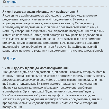
Догори
Як мені відредагувати або видалити повідомлення?
Якщо ви не є адміністратором або модератором форуму, ви можете
редагувати і видаляти лише власні повідомлення. Ви можете
відредагувати повідомлення, натиснувши на кнопку
Редагувати
у
відповідному повідомленні, інколи лише протягом обмеженого часу з
моменту створення. Якщо хтось вже відповів на повідомлення, то під ним
з'явиться невеличкий напис, який показує скільки разів ви редагували, а
також дату і час останньої з них. Воно не з'явиться, якщо повідомлення
редагував адміністратор або модератор, хоча вони можуть залишити
інформацію про зроблені зміни на свій розсуд. Врахуйте, що звичайні
користувачі не можуть видалити повідомлення, на яке вже хтось відповів.
Догори
Як мені додати підпис до мого повідомлення?
Щоб додати підпис до повідомлення, ви повинні спочатку створити його в
вашому профілі. Після цього ви можете поставити галочку напроти пункту
Завжди використовувати ваш підпис
в формі створення повідомлення,
щоб підпис приєднався. Ви також можете налаштувати приєднання
підпису за замовчуванням до усіх ваших повідомлень, зробивши
відповідний вибір у параграфі "Відправлення повідомлень" пункту
"Особисті налаштування" у вашому профілі. Незважаючи на це, ви
зможете скасувати додавання підпису в окремих повідомлення, знявши
прапорець
Завжди використовувати ваш підпис
в формі створення
повідомлення.