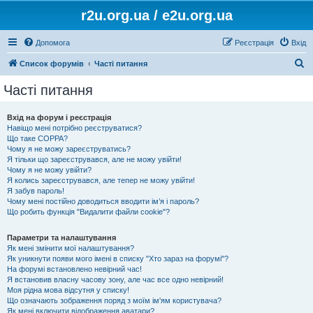
r2u.org.ua / e2u.org.ua
Допомога
Реєстрація
Вхід
П
Список форумів
Часті питання
о
Часті питання
ш
у
Вхід на форум і реєстрація
Навіщо мені потрібно реєструватися?
к
Що таке COPPA?
Чому я не можу зареєструватись?
Я тільки що зареєструвався, але не можу увійти!
Чому я не можу увійти?
Я колись зареєструвався, але тепер не можу увійти!
Я забув пароль!
Чому мені постійно доводиться вводити ім’я і пароль?
Що робить функція "Видалити файли cookie"?
Параметри та налаштування
Як мені змінити мої налаштування?
Як уникнути появи мого імені в списку "Хто зараз на форумі"?
На форумі встановлено невірний час!
Я встановив власну часову зону, але час все одно невірний!
Моя рідна мова відсутня у списку!
Що означають зображення поряд з моїм ім'ям користувача?
Як мені включити відображення аватари?