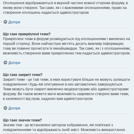
Оголошення відображаються в верхній частині кожної сторінки форуму, в
якому вони створені. Так само, як і з важливими оголошеннями, право на
створення оголошень надається адміністратором.
Догори
Що таке прикріплені теми?
Прикріплені теми в форумі розміщуються під оголошеннями і виключно на
першій сторінці. Вони найчастіше містять досить важливу інформацію,
тому ви повинні прочитати їх якнайшвидше. Так само, як і з оголошеннями,
можливість створення вами прикріплених тем надається адміністратором.
Догори
Що таке закриті теми?
Закриті теми - це такі теми, в яких користувачі більше не можуть залишати
повідомлення і будь-які опитування в них автоматично завершуються.
Теми можуть бути закриті виключно модераторами або адміністраторами
форуму. Ви також можете мати можливість закривати створені вами теми,
в залежності від прав, наданих вам адміністратором.
Догори
Що таке значок теми?
Значки тем - це встановлені автором зображення, які пов'язані з
повідомленнями та відображають їхній зміст. Можливість використання