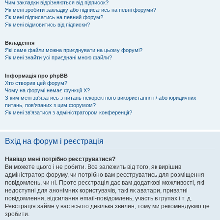
Чим закладки відрізняються від підписок?
Як мені зробити закладку або підписатись на певні форуми?
Як мені підписатись на певний форум?
Як мені відмовитись від підписки?
Вкладення
Які саме файли можна приєднувати на цьому форумі?
Як мені знайти усі приєднані мною файли?
Інформація про phpBB
Хто створив цей форум?
Чому на форумі немає функції X?
З ким мені зв'язатись з питань некоректного використання і / або юридичних
питань, пов'язаних з цим форумом?
Як мені зв'язатися з адміністратором конференції?
Вхід на форум і реєстрація
Навіщо мені потрібно реєструватися?
Ви можете цього і не робити. Все залежить від того, як вирішив
адміністратор форуму, чи потрібно вам реєструватись для розміщення
повідомлень, чи ні. Проте реєстрація дає вам додаткові можливості, які
недоступні для анонімних користувачів, такі як аватари, приватні
повідомлення, відсилання email-повідомлень, участь в групах і т. д.
Реєстрація займе у вас всього декілька хвилин, тому ми рекомендуємо це
зробити.