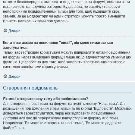
можете безпосередньо змінювати жодне звання на форумі, оскільки вони
встановлюються адміністратором. Будь ласка, не засмічуйте форум
непотрібними повідомленнями тільки для того, щоб підвищити своє
звання. За це модератори чи адміністратори можуть просто зменшити
кількість написаних вами повідомлень.
Догори
Коли я натискаю на посилання "email", від мене вимагається
залогуватись!
Тільки зареєстровані користувачі можуть відправляти email-повідомлення
на форумі через вбудовану форму, і лише якщо адміністратор увімкнув цю
функцію. Це зроблено для того, щоб запобігти зловживанню поштовою
системою анонімними користувачами.
Догори
Створення повідомлень
Як мені створити нову тему або повідомлення?
Для створення нової теми на форумі, натисніть кнопку "Нова тема". Для
розміщення повідомлення в темі клацніть по кнопці "Відповісти". Можливо,
доведеться зареєструватися, перш ніж відправити повідомлення.
Доступні для вас дії перераховані внизу сторінки форуму або теми.
Наприклад: "Ви можете створювати нові теми", "Ви можете додавати
файли" і т. п.