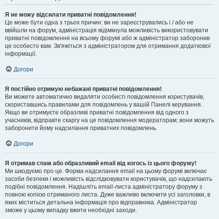
Я не можу відсилати приватні повідомлення!
Це може бути одна з трьох причин: ви не зареєструвались і / або не
ввійшли на форум, адміністрація відімкнула можливість використовувати
приватні повідомлення на всьому форумі або ж адміністратор заборонив
це особисто вам. Зв'яжіться з адміністратором для отримання додаткової
інформації.
Догори
Я постійно отримую небажані приватні повідомлення!
Ви можете автоматично видаляти особисті повідомлення користувачів,
скориставшись правилами для повідомлень у вашій Панелі керування.
Якщо ви отримуєте образливі приватні повідомлення від одного з
учасників, відправте скаргу на це повідомлення модераторам; вони можуть
заборонити йому надсилання приватних повідомлень.
Догори
Я отримав спам або образливий email від когось із цього форуму!
Ми шкодуємо про це. Форма надсилання email на цьому форумі включає
засоби безпеки і можливість відслідковувати користувачів, що надсилають
подібні повідомлення. Надішліть email-листа адміністратору форуму з
повною копією отриманого листа. Дуже важливо включити усі заголовки, в
яких міститься детальна інформація про відправника. Адміністратор
зможе у цьому випадку вжити необхідні заходи.