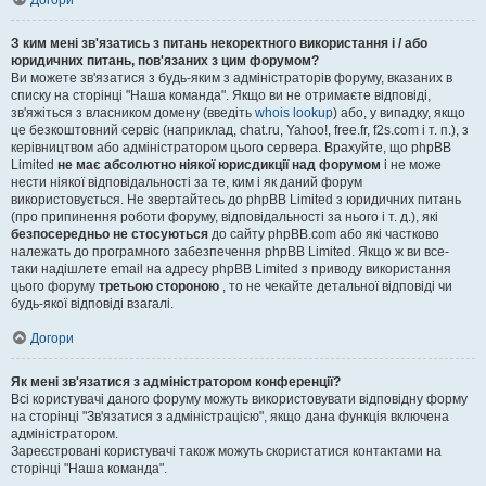
Догори
З ким мені зв'язатись з питань некоректного використання і / або
юридичних питань, пов'язаних з цим форумом?
Ви можете зв'язатися з будь-яким з адміністраторів форуму, вказаних в
списку на сторінці "Наша команда". Якщо ви не отримаєте відповіді,
зв'яжіться з власником домену (введіть
whois lookup
) або, у випадку, якщо
це безкоштовний сервіс (наприклад, chat.ru, Yahoo!, free.fr, f2s.com і т. п.), з
керівництвом або адміністратором цього сервера. Врахуйте, що phpBB
Limited
не має абсолютно ніякої юрисдикції над форумом
і не може
нести ніякої відповідальності за те, ким і як даний форум
використовується. Не звертайтесь до phpBB Limited з юридичних питань
(про припинення роботи форуму, відповідальності за нього і т. д.), які
безпосередньо не стосуються
до сайту phpBB.com або які частково
належать до програмного забезпечення phpBB Limited. Якщо ж ви все-
таки надішлете email на адресу phpBB Limited з приводу використання
цього форуму
третьою стороною
, то не чекайте детальної відповіді чи
будь-якої відповіді взагалі.
Догори
Як мені зв'язатися з адміністратором конференції?
Всі користувачі даного форуму можуть використовувати відповідну форму
на сторінці "Зв'язатися з адміністрацією", якщо дана функція включена
адміністратором.
Зареєстровані користувачі також можуть скористатися контактами на
сторінці "Наша команда".