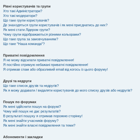
Рівні користувачів та групи
Хто такі Адміністратори?
Хто такі модератори?
Що таке групи користувачів?
Де знаходяться групи користувачів і як мені приєднатись до них?
Як мені стати Лідером групи?
Чому групи відображаються різними кольорами?
Що таке група за замовчуванням?
Що таке "Наша команда"?
Приватні повідомлення
Я не можу відсилати приватні повідомлення!
Я постійно отримую небажані приватні повідомлення!
Я отримав спам або образливий email від когось із цього форуму!
Друзі та недруги
Що таке список друзів та недругів?
Як я можу додавати / видаляти користувачів до мого списку друзів або недругів?
Пошук по форумах
Як мені здійснити пошук на форумі?
Чому мій пошук не дає результатів?
В результаті пошуку я отримав порожню сторінку!
Як мені знайти учасників форуму?
Як мені знайти власні повідомлення та теми?
Абонементи і закладки