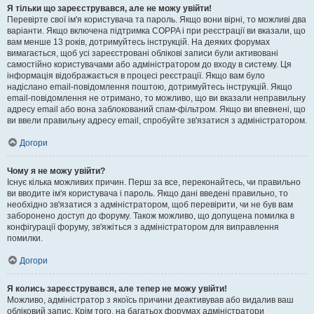
Я тільки що зареєструвався, але не можу увійти!
Перевірте свої ім'я користувача та пароль. Якщо вони вірні, то можливі два
варіанти. Якщо включена підтримка COPPA і при реєстрації ви вказали, що
вам менше 13 років, дотримуйтесь інструкцій. На деяких форумах
вимагається, щоб усі зареєстровані облікові записи були активовані
самостійно користувачами або адміністратором до входу в систему. Ця
інформація відображається в процесі реєстрації. Якщо вам було
надіслано email-повідомлення поштою, дотримуйтесь інструкцій. Якщо
email-повідомлення не отримано, то можливо, що ви вказали неправильну
адресу email або вона заблокований спам-фільтром. Якщо ви впевнені, що
ви ввели правильну адресу email, спробуйте зв'язатися з адміністратором.
Догори
Чому я не можу увійти?
Існує кілька можливих причин. Перш за все, переконайтесь, чи правильно
ви вводите ім'я користувача і пароль. Якщо дані введені правильно, то
необхідно зв'язатися з адміністратором, щоб перевірити, чи не був вам
заборонено доступ до форуму. Також можливо, що допущена помилка в
конфігурації форуму, зв'яжіться з адміністратором для виправлення
помилки.
Догори
Я колись зареєструвався, але тепер не можу увійти!
Можливо, адміністратор з якоїсь причини деактивував або видалив ваш
обліковий запис. Крім того, на багатьох форумах адміністратори