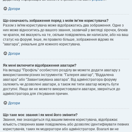
Догори
Що означають зображення поряд з моїм ім'ям користувача?
Разом з ім'ям користувача може відображатись два зображення. Одне з
них може відноситись до вашого звання, зазвичай у вигляді зірочок, блоків
чи крапок, які вказують на те, скільки повідомлень ви написали, або на ваш
статус на форумі. Інше, як правило більше, зображення відомо як
"аватара", унікальне для кожного користувача.
Догори
Як мені включити відображення аватари?
На вкладці "Профіль" особистого розділу ви можете додати аватару з
використанням різних інструментів: "Галерея аватар", "Віддалена
аватара" або "Завантажувана аватара". Від адміністратора форуму
залежить чи дозволені аватари, а також які типи аватар можуть бути
доступні. Якщо ви не можете використовувати аватари, зверніться до
адміністратора для з'ясування причин.
Догори
Що таке моє звання і як мені його змінити?
Звання, яке знаходиться під вашим іменем користувача, відображає
кількість створених вами повідомлень або дозволяє ідентифікувати певних
користувачів, таких як модератори або адміністратори. Взагалі ви не