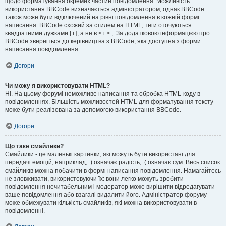
щодо форматування окремих частин повідомлення. Можливість
використання BBCode визначається адміністратором, однак BBCode
також може бути відключений на рівні повідомлення в кожній формі
написання. BBCode схожий за стилем на HTML, теги оточуються
квадратними дужками [ і ], а не в < і > ;. За додатковою інформацією про
BBCode зверніться до керівництва з BBCode, яка доступна з форми
написання повідомлення.
Догори
Чи можу я використовувати HTML?
Ні. На цьому форумі неможливе написання та обробка HTML-коду в
повідомленнях. Більшість можливостей HTML для форматування тексту
може бути реалізована за допомогою використання BBCode.
Догори
Що таке смайлики?
Смайлики - це маленькі картинки, які можуть бути використані для
передачі емоцій, наприклад, :) означає радість, :( означає сум. Весь список
смайликів можна побачити в формі написання повідомлення. Намагайтесь
не зловживати, використовуючи їх: вони легко можуть зробити
повідомлення нечитабельним і модератор може вирішити відредагувати
ваше повідомлення або взагалі видалити його. Адміністратор форуму
може обмежувати кількість смайликів, які можна використовувати в
повідомленні.