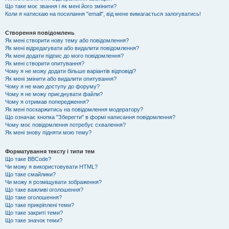
Що таке моє звання і як мені його змінити?
Коли я натискаю на посилання "email", від мене вимагається залогуватись!
Створення повідомлень
Як мені створити нову тему або повідомлення?
Як мені відредагувати або видалити повідомлення?
Як мені додати підпис до мого повідомлення?
Як мені створити опитування?
Чому я не можу додати більше варіантів відповіді?
Як мені змінити або видалити опитування?
Чому я не маю доступу до форуму?
Чому я не можу приєднувати файли?
Чому я отримав попередження?
Як мені поскаржитись на повідомлення модератору?
Що означає кнопка "Зберегти" в формі написання повідомлення?
Чому моє повідомлення потребує схвалення?
Як мені знову підняти мою тему?
Форматування тексту і типи тем
Що таке BBCode?
Чи можу я використовувати HTML?
Що таке смайлики?
Чи можу я розміщувати зображення?
Що таке важливі оголошення?
Що таке оголошення?
Що таке прикріплені теми?
Що таке закриті теми?
Що таке значок теми?