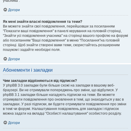
учасника".
Догори
Як мені знайти власні повідомлення та теми?
Ви можете знайти свої повідомлення, перейшовши за посиланням
"Показати ваші повідомлення" в панелі керування на головній сторінці,
"Знайти усі повідомлення учасника" на сторінці вашого профілю на форумі
або посиланням "Ваші повідомлення" в меню "Посилання"на головній
сторінці. Щоб знайти створені вами теми, скористайтесь розширеним
пошуком і задайте необхідні поля.
Догори
Абонементи і закладки
Чим закладки відрізняються від підписок?
У phpBB 3.0 закладки були більше схожі на закладки в вашому веб-
браузері. Ви не отримували попереджень про зміни, що відбулися. У
phpBB 3.1 закладки більше нагадують підписки на теми. Ви можете
отримувати повідомлення про оновлення в темі, що знаходиться у вас в
закладках. У разі підписки, ви будете отримувати повідомлення про зміни
в темі чи форумі. Налаштування повідомлень для закладок і підписок
можна задати на вкладці "Особисті налаштування" особистого розділу.
Догори