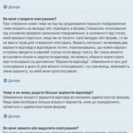
Догори
Як мені створити опитування?
При створенні нової теми чи під час редагування першого повідомлення
теми клацніть на вкладці або перейдіть в форму
Створити опитування
під основною формою написання повідомлення, в залежності від стилю,
який використовується; якщо ви не бачите такої вкладки або форми, то ви
не маєте прав для створення опитувань. Вкажіть питання і як мінімум два
варіанти відповіді в відповідних полях, переконавшись, що кожен варіант
потрібно вводити в окремій стрічці поля вводу тексту. Ви також можете
встановити кількість варіантів відповіді, які можуть обирати користувачі
при голосуванні за допомогою "Варіантів відповіді", обмеження в часі для
голосування в днях (0 для вічного голосування) і, на сам кінець, можливість
зміни варіанту, за який вони проголосували.
Догори
Чому я не можу додати більше варіантів відповіді?
Обмеження кількості варіантів відповіді встановлює адміністратор форуму.
Якщо вам необхідна більша кількості варіантів, аніж це передбачено,
зв'яжіться з адміністратором форуму.
Догори
Як мені змінити або видалити опитування?