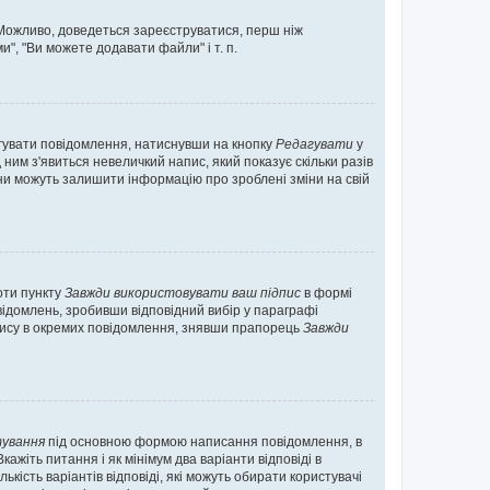
. Можливо, доведеться зареєструватися, перш ніж
", "Ви можете додавати файли" і т. п.
гувати повідомлення, натиснувши на кнопку
Редагувати
у
ним з'явиться невеличкий напис, який показує скільки разів
они можуть залишити інформацію про зроблені зміни на свій
оти пункту
Завжди використовувати ваш підпис
в формі
ідомлень, зробивши відповідний вибір у параграфі
пису в окремих повідомлення, знявши прапорець
Завжди
ування
під основною формою написання повідомлення, в
ажіть питання і як мінімум два варіанти відповіді в
кість варіантів відповіді, які можуть обирати користувачі