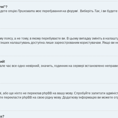
умі"?
айдете опцію
Приховати моє перебування на форумі
. Виберіть
Так
, і ви буде
 поясу, а не тому, в якому перебуваєте ви. В цьому випадку змініть в налашту
тьох інших налаштувань доступна лише зареєстрованим користувачам. Якщо ви н
ний!
але час все одно невірний, значить, годинник на сервері встановлено неправ
і, або ще ніхто не переклав phpBB на вашу мову. Спробуйте запитати адмініс
жете перекласти phpBB на свою рідну мову. Додаткову інформацію ви можете о
ча?