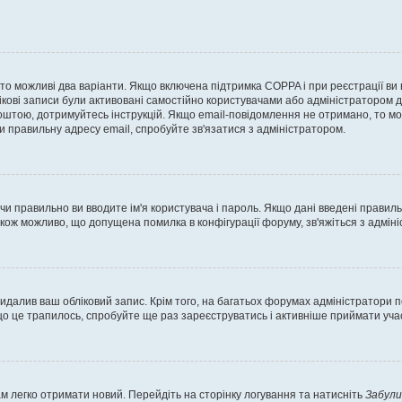
, то можливі два варіанти. Якщо включена підтримка COPPA і при реєстрації ви
ікові записи були активовані самостійно користувачами або адміністратором д
оштою, дотримуйтесь інструкцій. Якщо email-повідомлення не отримано, то м
и правильну адресу email, спробуйте зв'язатися з адміністратором.
 чи правильно ви вводите ім'я користувача і пароль. Якщо дані введені правил
акож можливо, що допущена помилка в конфігурації форуму, зв'яжіться з адмі
идалив ваш обліковий запис. Крім того, на багатьох форумах адміністратори п
 це трапилось, спробуйте ще раз зареєструватись і активніше приймати участ
м легко отримати новий. Перейдіть на сторінку логування та натисніть
Забули