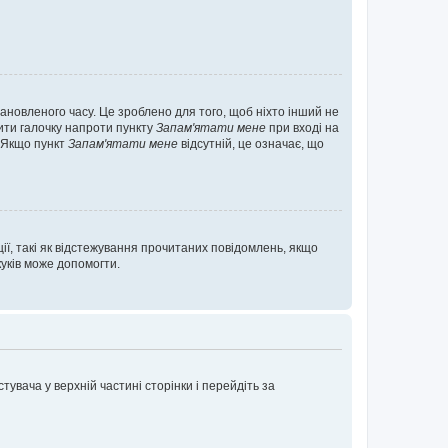
ановленого часу. Це зроблено для того, щоб ніхто інший не
вити галочку напроти пункту
Запам'ятати мене
при вході на
. Якщо пункт
Запам'ятати мене
відсутній, це означає, що
ії, такі як відстежування прочитаних повідомлень, якщо
уків може допомогти.
увача у верхній частині сторінки і перейдіть за