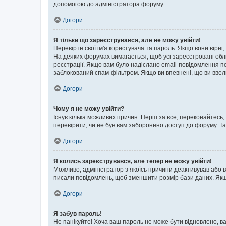
допомогою до адміністратора форуму.
Догори
Я тільки що зареєструвався, але не можу увійти!
Перевірте свої ім'я користувача та пароль. Якщо вони вірні
На деяких форумах вимагається, щоб усі зареєстровані обл
реєстрації. Якщо вам було надіслано email-повідомлення п
заблокований спам-фільтром. Якщо ви впевнені, що ви ввел
Догори
Чому я не можу увійти?
Існує кілька можливих причин. Перш за все, переконайтесь,
перевірити, чи не був вам заборонено доступ до форуму. Т
Догори
Я колись зареєструвався, але тепер не можу увійти!
Можливо, адміністратор з якоїсь причини деактивував або в
писали повідомлень, щоб зменшити розмір бази даних. Якщо
Догори
Я забув пароль!
Не панікуйте! Хоча ваш пароль не може бути відновлено, ва