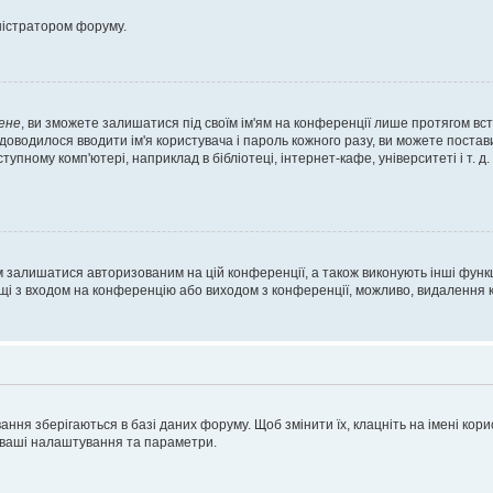
ністратором форуму.
ене
, ви зможете залишатися під своїм ім'ям на конференції лише протягом вст
 доводилося вводити ім'я користувача і пароль кожного разу, ви можете поста
пному комп'ютері, наприклад в бібліотеці, інтернет-кафе, університеті і т. д
м залишатися авторизованим на цій конференції, а також виконують інші функц
ощі з входом на конференцію або виходом з конференції, можливо, видалення к
ня зберігаються в базі даних форуму. Щоб змінити їх, клацніть на імені корист
і ваші налаштування та параметри.