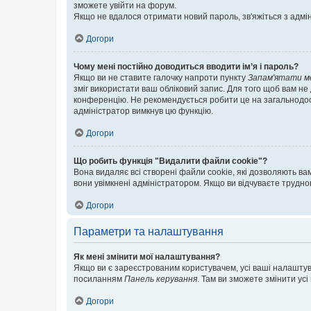
зможете увійти на форум.
Якщо не вдалося отримати новий пароль, зв'яжіться з адмі
Догори
Чому мені постійно доводиться вводити ім’я і пароль?
Якщо ви не ставите галочку напроти пункту
Запам'ятати м
зміг використати ваш обліковий запис. Для того щоб вам не
конференцію. Не рекомендується робити це на загальнодосту
адміністратор вимкнув цю функцію.
Догори
Що робить функція "Видалити файли cookie"?
Вона видаляє всі створені файли cookie, які дозволяють ва
вони увімкнені адміністратором. Якщо ви відчуваєте трудн
Догори
Параметри та налаштування
Як мені змінити мої налаштування?
Якщо ви є зареєстрованим користувачем, усі ваші налаштуван
посиланням
Панель керування
. Там ви зможете змінити ус
Догори