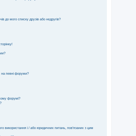
ів до мого списку друзів або недругів?
торінку!
еми?
ь на певні форуми?
ьому форумі?
?
ого використання і / або юридичних питань, пов'язаних з цим