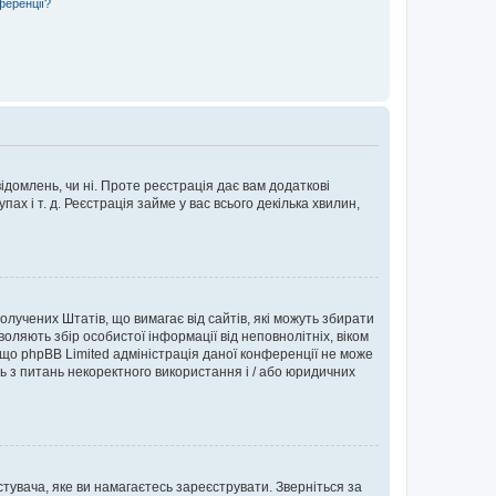
ференції?
ідомлень, чи ні. Проте реєстрація дає вам додаткові
ах і т. д. Реєстрація займе у вас всього декілька хвилин,
Сполучених Штатів, що вимагає від сайтів, які можуть збирати
оляють збір особистої інформації від неповнолітніх, віком
 що phpBB Limited адміністрація даної конференції не може
сь з питань некоректного використання і / або юридичних
тувача, яке ви намагаєтесь зареєструвати. Зверніться за