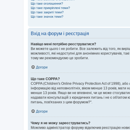
Що таке оголошення?
Що таке прикріплені теми?
Що таке закриті теми?
Що таке значок теми?
Вхід на форум і реєстрація
Навіщо мені потрібно реєструватися?
Ви можете цього і не робити. Все залежить від того, як ви
можливості, які недоступні для анонімних користувачів, такі
тому ми рекомендуємо це зробити.
Догори
Що таке COPPA?
COPPA (Children's Online Privacy Protection Act of 1998), аб
інформацію від неповнолітніх, віком менше 13 років, мати н
менше 13 років. Якщо ви не впевнені, чи це може стосувати
надавати консультацій з юридичних питань і не є об'єктом ю
питань, пов'язаних з цим форумом?".
Догори
Чому я не можу зареєструватись?
Можливо адміністратор форуму відключив реєстрацію нових к