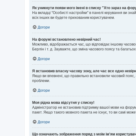
Як уникнути появи мого імені в списку "Хто зараз на фор
На вкладці "Особисті настройки" в панелі керування ви зн
всіх інших ви будете прихованим користувачем.
Догори
На форумі встановлено невірний час!
Можливо, відображається час, що відповідає іншому часовому
Берлін і т. д. Зауважте, що зміна часового поясу та бага
Догори
Я встановив власну часову зону, але час все одно невір
Якщо ви впевнені, що правильно встановили часовий пояс, 
проблеми.
Догори
Моя рідна мова відсутня у списку!
Адміністратор не встановив підтримку вашої мови на форум
пакет. Якщо такого мовного пакета не існує, то ви самі мо
Догори
Що означають зображення поряд з моїм ім'ям користува