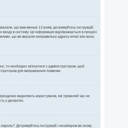
 вказали, що вам менше 13 років, дотримуйтесь інструкцій.
о входу в систему. Ця інформація відображається в процесі
ожливо, що ви вказали неправильну адресу email або вона
ьно, то необхідно зв'язатися з адміністратором, щоб
ністратором для виправлення помилки.
еріодично видаляють користувачів, які тривалий час не
ь у дискусіях.
 пароль?
. Дотримуйтесь інструкцій і незабаром ви знову