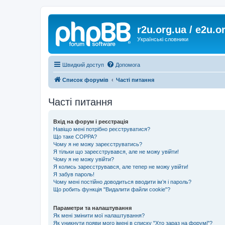
r2u.org.ua / e2u.o
Українські словники
Швидкий доступ
Допомога
Список форумів
Часті питання
Часті питання
Вхід на форум і реєстрація
Навіщо мені потрібно реєструватися?
Що таке COPPA?
Чому я не можу зареєструватись?
Я тільки що зареєструвався, але не можу увійти!
Чому я не можу увійти?
Я колись зареєструвався, але тепер не можу увійти!
Я забув пароль!
Чому мені постійно доводиться вводити ім’я і пароль?
Що робить функція "Видалити файли cookie"?
Параметри та налаштування
Як мені змінити мої налаштування?
Як уникнути появи мого імені в списку "Хто зараз на форумі"?