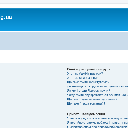
rg.ua
Рівні користувачів та групи
Хто такі Адміністратори?
Хто такі модератори?
Що таке групи користувачів?
Де знаходяться групи користувачів і як м
Як мені стати Лідером групи?
Чому групи відображаються різними кол
Що таке група за замовчуванням?
Що таке "Наша команда"?
Приватні повідомлення
Я не можу відсилати приватні повідомлен
Я постійно отримую небажані приватні по
Я отримав спам або образливий email від