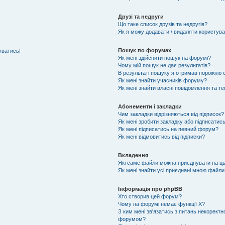
Друзі та недруги
Що таке список друзів та недругів?
Як я можу додавати / видаляти користувач
Пошук по форумах
уватись!
Як мені здійснити пошук на форумі?
Чому мій пошук не дає результатів?
В результаті пошуку я отримав порожню с
Як мені знайти учасників форуму?
Як мені знайти власні повідомлення та т
Абонементи і закладки
Чим закладки відрізняються від підписок?
Як мені зробити закладку або підписатис
Як мені підписатись на певний форум?
Як мені відмовитись від підписки?
Вкладення
Які саме файли можна приєднувати на ц
Як мені знайти усі приєднані мною файли
Інформація про phpBB
Хто створив цей форум?
Чому на форумі немає функції X?
З ким мені зв'язатись з питань некоректн
форумом?