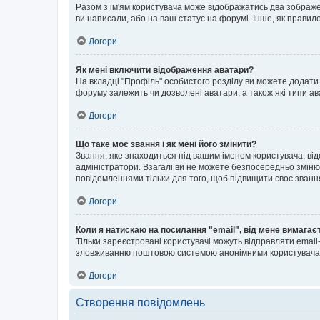
Разом з ім'ям користувача може відображатись два зображенн
ви написали, або на ваш статус на форумі. Інше, як правил
Догори
Як мені включити відображення аватари?
На вкладці "Профіль" особистого розділу ви можете додати 
форуму залежить чи дозволені аватари, а також які типи ав
Догори
Що таке моє звання і як мені його змінити?
Звання, яке знаходиться під вашим іменем користувача, від
адміністратори. Взагалі ви не можете безпосередньо зміню
повідомленнями тільки для того, щоб підвищити своє званн
Догори
Коли я натискаю на посилання "email", від мене вимагає
Тільки зареєстровані користувачі можуть відправляти emai
зловживанню поштовою системою анонімними користувача
Догори
Створення повідомлень