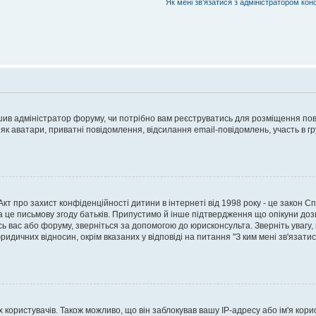
Як мені зв'язатися з адміністратором кон
рішив адміністратор форуму, чи потрібно вам реєструватись для розміщення пов
 як аватари, приватні повідомлення, відсилання email-повідомлень, участь в груп
о Акт про захист конфіденційності дитини в інтернеті від 1998 року - це закон 
а це письмову згоду батьків. Припустимо й інше підтвердження що опікуни дозв
сь вас або форуму, зверніться за допомогою до юрисконсульта. Зверніть увагу,
ридичних відносин, окрім вказаних у відповіді на питання "З ким мені зв'язати
ористувачів. Також можливо, що він заблокував вашу IP-адресу або ім'я корис