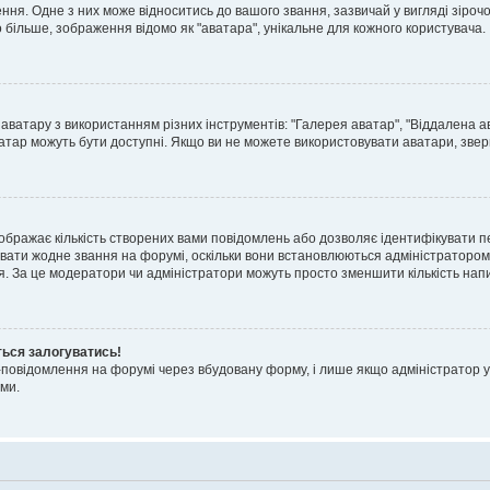
я. Одне з них може відноситись до вашого звання, зазвичай у вигляді зірочок, 
о більше, зображення відомо як "аватара", унікальне для кожного користувача.
аватару з використанням різних інструментів: "Галерея аватар", "Віддалена а
атар можуть бути доступні. Якщо ви не можете використовувати аватари, звер
ображає кількість створених вами повідомлень або дозволяє ідентифікувати п
вати жодне звання на форумі, оскільки вони встановлюються адміністратором
я. За це модератори чи адміністратори можуть просто зменшити кількість нап
ться залогуватись!
l-повідомлення на форумі через вбудовану форму, і лише якщо адміністратор у
ми.