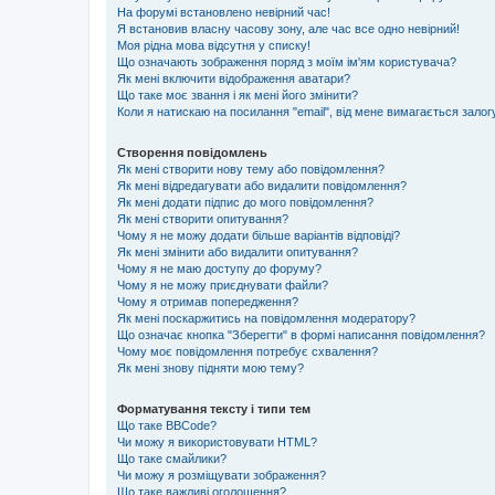
На форумі встановлено невірний час!
Я встановив власну часову зону, але час все одно невірний!
Моя рідна мова відсутня у списку!
Що означають зображення поряд з моїм ім'ям користувача?
Як мені включити відображення аватари?
Що таке моє звання і як мені його змінити?
Коли я натискаю на посилання "email", від мене вимагається залог
Створення повідомлень
Як мені створити нову тему або повідомлення?
Як мені відредагувати або видалити повідомлення?
Як мені додати підпис до мого повідомлення?
Як мені створити опитування?
Чому я не можу додати більше варіантів відповіді?
Як мені змінити або видалити опитування?
Чому я не маю доступу до форуму?
Чому я не можу приєднувати файли?
Чому я отримав попередження?
Як мені поскаржитись на повідомлення модератору?
Що означає кнопка "Зберегти" в формі написання повідомлення?
Чому моє повідомлення потребує схвалення?
Як мені знову підняти мою тему?
Форматування тексту і типи тем
Що таке BBCode?
Чи можу я використовувати HTML?
Що таке смайлики?
Чи можу я розміщувати зображення?
Що таке важливі оголошення?