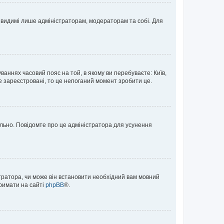
те видимі лише адміністраторам, модераторам та собі. Для
ваннях часовий пояс на той, в якому ви перебуваєте: Київ,
е зареєстровані, то це непоганий момент зробити це.
ильно. Повідомте про це адміністратора для усунення
тратора, чи може він встановити необхідний вам мовний
тримати на сайті
phpBB
®.