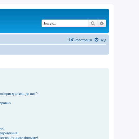
Пошук
Розширений по
Реєстрація
Вхід
ені приєднатись до них?
ьорами?
ня!
відомлення!
 когось із цього форуму!