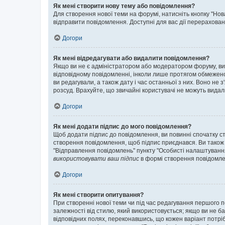
Як мені створити нову тему або повідомлення?
Для створення нової теми на форумі, натисніть кнопку "Нов
відправити повідомлення. Доступні для вас дії перерахован
Догори
Як мені відредагувати або видалити повідомлення?
Якщо ви не є адміністратором або модератором форуму, ви
відповідному повідомленні, інколи лише протягом обмеженог
ви редагували, а також дату і час останньої з них. Воно н
розсуд. Врахуйте, що звичайні користувачі не можуть видали
Догори
Як мені додати підпис до мого повідомлення?
Щоб додати підпис до повідомлення, ви повинні спочатку с
створення повідомлення, щоб підпис приєднався. Ви також
"Відправлення повідомлень" пункту "Особисті налаштуванн
використовувати ваш підпис
в формі створення повідомле
Догори
Як мені створити опитування?
При створенні нової теми чи під час редагування першого 
залежності від стилю, який використовується; якщо ви не ба
відповідних полях, переконавшись, що кожен варіант потрібн