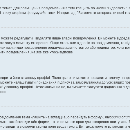
а тема". Для розміщення повідомлення в темі клацніть по кнопці "Відповісти"
і внизу сторінки форуму або теми. Наприклад: "Ви можете створювати нові теми
 можете редагувати і видаляти лише власні повідомлення. Ви можете відреда
о часу з моменту створення. Якщо хтось вже відповів на повідомлення, то під 
е з'явиться, якщо повідомлення редагував адміністратор або модератор, хоча в
ти повідомлення, на яке вже хтось відповів.
творити його в вашому профілі. Після цього ви можете поставити галочку напр
 можете налаштувати приєднання підпису за замовчуванням до усіх ваших пов
я" у вашому профілі. Незважаючи на це, ви зможете скасувати додавання під
ння.
повідомлення теми клацніть на вкладці або перейдіть в форму
Створити опит
чите такої вкладки або форми, то ви не маєте прав для створення опитувань. Вк
о вводити в окремій стрічці поля вводу тексту. Ви також можете встановити кіль