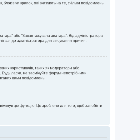
блоків чи крапок, які вказують на те, скільки повідомлень
ватара" або "Завантажувана аватара". Від адміністратора
ніться до адміністратора для з'ясування причин.
евних користувачів, таких як модератори або
. Будь ласка, не засмічуйте форум непотрібними
исаних вами повідомлень.
вімкнув цю функцію. Це зроблено для того, щоб запобігти