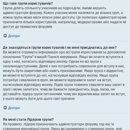
Що таке групи користувачів?
Групи ділять спільноту учасників на підрозділи, якими керують
адміністратори форуму. Кожен учасник може належати до кількох груп, а
кожна група може мати власні рівні доступу. Це полегшує адміністраторам
призначити кількох користувачів, наприклад, модераторами або надати їм
доступ до приватних форумів.
Догори
Де знаходяться групи користувачів і як мені приєднатись до них?
Ви можете отримати інформацію про всі групи користувачів за допомогою
посилання "Групи" в вашій Панелі керування. Якщо ви хочете вступити в
одну з них, натисніть відповідну кнопку. Однак не всі групи є
загальнодоступними. Деякі з них потребують схвалення для вступу в них,
можуть бути закритими або навіть прихованими. Якщо група є відкритою,
ви можете вступити до неї, натиснувши відповідну кнопку. Якщо група
потребує схвалення в групі, ви можете відправити запит на вступ,
натиснувши відповідну кнопку. Лідер групи повинен схвалити ваш запит в
групі і може запитати, чому ви бажаєте приєднатись. Будь ласка, не
діставайте лідера групи питаннями, чому він відхилив ваш запит на вступ,
у нього можуть бути для цього свої причини.
Догори
Як мені стати Лідером групи?
Як правило, лідерів призначають адміністратори форуму, під час їх
створення відповідної групи. Якщо ви зацікавлені у створенні групи, для