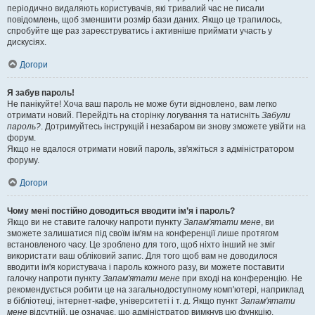
періодично видаляють користувачів, які тривалий час не писали
повідомлень, щоб зменшити розмір бази даних. Якщо це трапилось,
спробуйте ще раз зареєструватись і активніше приймати участь у
дискусіях.
Догори
Я забув пароль!
Не панікуйте! Хоча ваш пароль не може бути відновлено, вам легко
отримати новий. Перейдіть на сторінку логування та натисніть
Забули
пароль?
. Дотримуйтесь інструкцій і незабаром ви знову зможете увійти на
форум.
Якщо не вдалося отримати новий пароль, зв'яжіться з адміністратором
форуму.
Догори
Чому мені постійно доводиться вводити ім’я і пароль?
Якщо ви не ставите галочку напроти пункту
Запам'ятати мене
, ви
зможете залишатися під своїм ім'ям на конференції лише протягом
встановленого часу. Це зроблено для того, щоб ніхто інший не зміг
використати ваш обліковий запис. Для того щоб вам не доводилося
вводити ім'я користувача і пароль кожного разу, ви можете поставити
галочку напроти пункту
Запам'ятати мене
при вході на конференцію. Не
рекомендується робити це на загальнодоступному комп'ютері, наприклад
в бібліотеці, інтернет-кафе, університеті і т. д. Якщо пункт
Запам'ятати
мене
відсутній, це означає, що адміністратор вимкнув цю функцію.