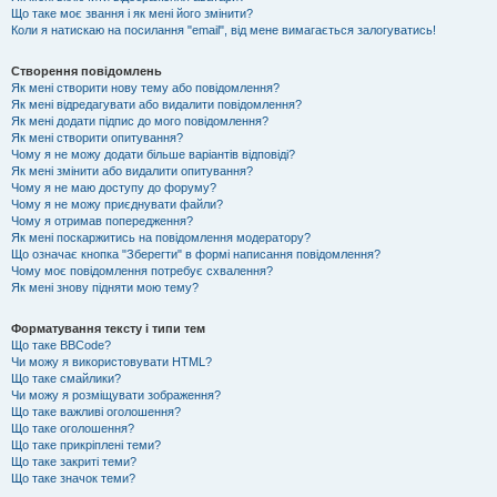
Що таке моє звання і як мені його змінити?
Коли я натискаю на посилання "email", від мене вимагається залогуватись!
Створення повідомлень
Як мені створити нову тему або повідомлення?
Як мені відредагувати або видалити повідомлення?
Як мені додати підпис до мого повідомлення?
Як мені створити опитування?
Чому я не можу додати більше варіантів відповіді?
Як мені змінити або видалити опитування?
Чому я не маю доступу до форуму?
Чому я не можу приєднувати файли?
Чому я отримав попередження?
Як мені поскаржитись на повідомлення модератору?
Що означає кнопка "Зберегти" в формі написання повідомлення?
Чому моє повідомлення потребує схвалення?
Як мені знову підняти мою тему?
Форматування тексту і типи тем
Що таке BBCode?
Чи можу я використовувати HTML?
Що таке смайлики?
Чи можу я розміщувати зображення?
Що таке важливі оголошення?
Що таке оголошення?
Що таке прикріплені теми?
Що таке закриті теми?
Що таке значок теми?