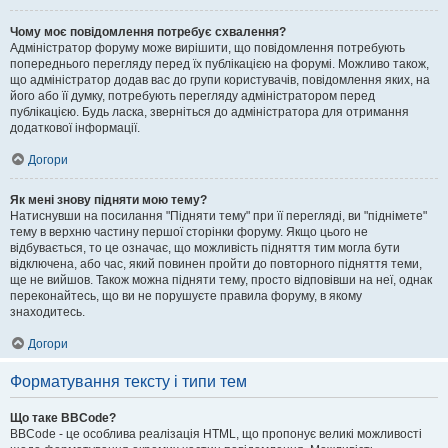
Чому моє повідомлення потребує схвалення?
Адміністратор форуму може вирішити, що повідомлення потребують
попереднього перегляду перед їх публікацією на форумі. Можливо також,
що адміністратор додав вас до групи користувачів, повідомлення яких, на
його або її думку, потребують перегляду адміністратором перед
публікацією. Будь ласка, зверніться до адміністратора для отримання
додаткової інформації.
Догори
Як мені знову підняти мою тему?
Натиснувши на посилання "Підняти тему" при її перегляді, ви "піднімете"
тему в верхню частину першої сторінки форуму. Якщо цього не
відбувається, то це означає, що можливість підняття тим могла бути
відключена, або час, який повинен пройти до повторного підняття теми,
ще не вийшов. Також можна підняти тему, просто відповівши на неї, однак
переконайтесь, що ви не порушуєте правила форуму, в якому
знаходитесь.
Догори
Форматування тексту і типи тем
Що таке BBCode?
BBCode - це особлива реалізація HTML, що пропонує великі можливості