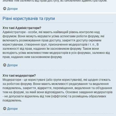
значків тем залежить від прав доступу, встановлених адміністратором.
Догори
Рівні користувачів та групи
Хто такі Адміністратори?
Адміністратори - особи, які мають найвищий рівень контролю над
форумом. Вони можуть керувати усіма аспектами роботи форуму, які
включають розмежування прав доступу, закриття доступу окремим
користувачам, створення груп, призначення модераторів і т. п., В
залежності від прав, наданих їм засновником форуму. Також вони
володіють усіма можливостями модераторів в усіх форумах, залежно від
прав, наданих ним засновником форуму.
Догори
Хто такі модератори?
Модератори - це користувачі (або групи користувачів), які щодня стежать
за роботою форуму. Вони мають можливості редагування та видалення
повідомлень, закриття, відкриття, переміщення, видалення та об'єднання
тем на форумі, за який вони відповідають. Основне завдання модераторів
- не допускати відхилень від тем (оффтопік) та розміщень образливих
повідомлень.
Догори