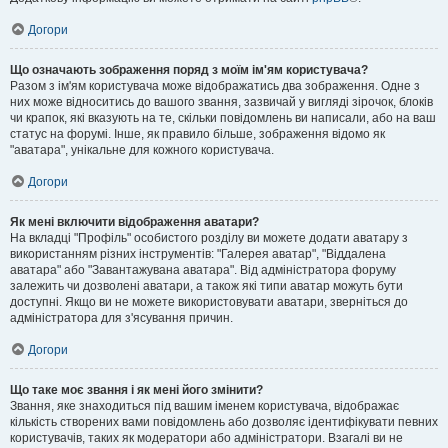
Догори
Що означають зображення поряд з моїм ім'ям користувача?
Разом з ім'ям користувача може відображатись два зображення. Одне з
них може відноситись до вашого звання, зазвичай у вигляді зірочок, блоків
чи крапок, які вказують на те, скільки повідомлень ви написали, або на ваш
статус на форумі. Інше, як правило більше, зображення відомо як
"аватара", унікальне для кожного користувача.
Догори
Як мені включити відображення аватари?
На вкладці "Профіль" особистого розділу ви можете додати аватару з
використанням різних інструментів: "Галерея аватар", "Віддалена
аватара" або "Завантажувана аватара". Від адміністратора форуму
залежить чи дозволені аватари, а також які типи аватар можуть бути
доступні. Якщо ви не можете використовувати аватари, зверніться до
адміністратора для з'ясування причин.
Догори
Що таке моє звання і як мені його змінити?
Звання, яке знаходиться під вашим іменем користувача, відображає
кількість створених вами повідомлень або дозволяє ідентифікувати певних
користувачів, таких як модератори або адміністратори. Взагалі ви не