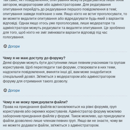
Так само, як і повідомлення, опитування можуть редагуватись лише їхнім
автором, модераторами або адміністраторами. Для редагування
опитування перейдіть до редагування першого повідомлення в темі;
опитування завжди пов'язане з ним. Якщо ніхто не встиг проголосувати, то
ви можете видалити опитування або відредагувати будь-який з варіантів
відповіді. Однак якщо хтось уже проголосував, лише модератори та
адміністратори можуть редагувати та видаляти опитування. Це зроблено
для того, щоб ніхто не зміг змінювати варіанти відповіді під час
голосування.
Догори
Чому я не маю доступу до форуму?
Деякі форуми можуть бути доступними лише певним учасникам та групам
користувачів. Щоб переглядати такі форуми, створювати в них теми,
надсилати повідомлення, вчиняти інші дії, вам може знадобитися
спеціальний дозвіл. Зв'яжіться з модератором або адміністратором
форуму для отримання такого дозволу.
Догори
Чому я не можу приєднувати файли?
Права на приєднання файлів встановлюються на рівні форумів, груп
користувачів або окремих користувачів. Адміністратор форуму можливо
заборонив приєднання файлів у форумі. Також можливо, що приєднувати
файли дозволено лише членам певних груп. Якщо ви не знаєте, чому ви
не можете додавати файли, зв'яжіться з адміністратором.