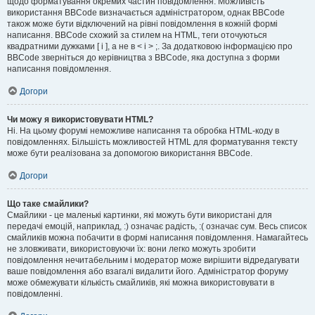
щодо форматування окремих частин повідомлення. Можливість
використання BBCode визначається адміністратором, однак BBCode
також може бути відключений на рівні повідомлення в кожній формі
написання. BBCode схожий за стилем на HTML, теги оточуються
квадратними дужками [ і ], а не в < і > ;. За додатковою інформацією про
BBCode зверніться до керівництва з BBCode, яка доступна з форми
написання повідомлення.
Догори
Чи можу я використовувати HTML?
Ні. На цьому форумі неможливе написання та обробка HTML-коду в
повідомленнях. Більшість можливостей HTML для форматування тексту
може бути реалізована за допомогою використання BBCode.
Догори
Що таке смайлики?
Смайлики - це маленькі картинки, які можуть бути використані для
передачі емоцій, наприклад, :) означає радість, :( означає сум. Весь список
смайликів можна побачити в формі написання повідомлення. Намагайтесь
не зловживати, використовуючи їх: вони легко можуть зробити
повідомлення нечитабельним і модератор може вирішити відредагувати
ваше повідомлення або взагалі видалити його. Адміністратор форуму
може обмежувати кількість смайликів, які можна використовувати в
повідомленні.