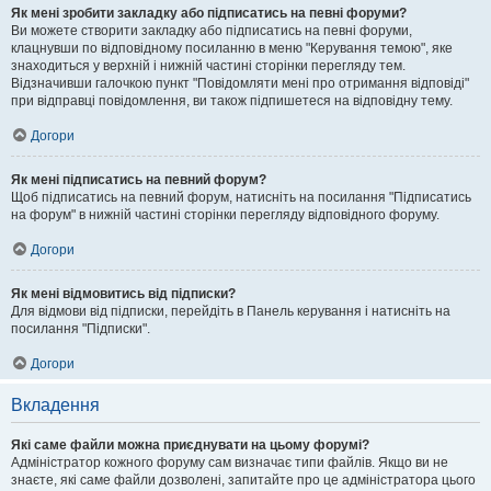
Як мені зробити закладку або підписатись на певні форуми?
Ви можете створити закладку або підписатись на певні форуми,
клацнувши по відповідному посиланню в меню "Керування темою", яке
знаходиться у верхній і нижній частині сторінки перегляду тем.
Відзначивши галочкою пункт "Повідомляти мені про отримання відповіді"
при відправці повідомлення, ви також підпишетеся на відповідну тему.
Догори
Як мені підписатись на певний форум?
Щоб підписатись на певний форум, натисніть на посилання "Підписатись
на форум" в нижній частині сторінки перегляду відповідного форуму.
Догори
Як мені відмовитись від підписки?
Для відмови від підписки, перейдіть в Панель керування і натисніть на
посилання "Підписки".
Догори
Вкладення
Які саме файли можна приєднувати на цьому форумі?
Адміністратор кожного форуму сам визначає типи файлів. Якщо ви не
знаєте, які саме файли дозволені, запитайте про це адміністратора цього