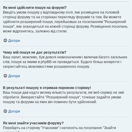
Як мені здійснити пошук на форумі?
Введіть умови пошуку у відповідному полі, яке розміщене на головній
сторінці форуму та на сторінках перегляду форумів та тем. Ви можете
здійснити розширений пошук, перейшовши за посиланням "Розширений
пошук", яке знаходиться на кожній сторінці форуму. Розміщення посилань
може відрізнятись, залежно від стилю.
Догори
Чому мій пошук не дає результатів?
Ваш запит, можливо, був доволі невизначеним і включав багато загальних
слів, пошук за якими в phpBB не провадиться. Будьте більш конкретні і
скористайтесь можливостями розширеного пошуку.
Догори
В результаті пошуку я отримав порожню сторінку!
Ваш пошук дав надто велику кількість результатів, які веб-сервер не зміг
обробити. Використайте "Розширений пошук", точніше задайте умови
пошуку та форуми на яких він повинен бути здійснений.
Догори
Як мені знайти учасників форуму?
Перейдіть на сторінку "Учасники" і натисніть на посилання "Знайти