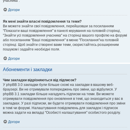
учасника".
Догори
Як мені знайти власні повідомлення та теми?
Ви можете знайти свої повідомлення, перейшовши за посиланням
"Показати ваші повідомлення" в панелі керування на головній сторінці,
"Знайти усі повідомлення учасника" на сторінці вашого профілю на форумі
або посиланням "Ваші повідомлення" в меню "Посилання"на головній
сторінці. Щоб знайти створені вами теми, скористайтесь розширеним
пошуком і задайте необхідні поля.
Догори
Абонементи і закладки
Чим закладки відрізняються від підписок?
У phpBB 3.0 закладки були більше схожі на закладки в вашому веб-
браузері. Ви не отримували попереджень про зміни, що відбулися. У
phpBB 3.1 закладки більше нагадують підписки на теми. Ви можете
отримувати повідомлення про оновлення в темі, що знаходиться у вас в
закладках. У разі підписки, ви будете отримувати повідомлення про зміни
в темі чи форумі. Налаштування повідомлень для закладок і підписок
можна задати на вкладці "Особисті налаштування" особистого розділу.
Догори