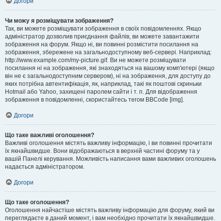
Догори
Чи можу я розміщувати зображення?
Так, ви можете розміщувати зображення в своїх повідомленнях. Якщо
адміністратор дозволив приєднання файлів, ви можете завантажити
зображення на форум. Якщо ні, ви повинні розмістити посилання на
зображення, збережене на загальнодоступному веб-сервері. Наприклад:
http://www.example.com/my-picture.gif. Ви не можете розміщувати
посилання ні на зображення, які знаходяться на вашому комп'ютері (якщо
він не є загальнодоступним сервером), ні на зображення, для доступу до
яких потрібна автентифікація, як, наприклад, такі як поштові скриньки
Hotmail або Yahoo, захищені паролем сайти і т. п. Для відображення
зображення в повідомленні, скористайтесь тегом BBCode [img].
Догори
Що таке важливі оголошення?
Важливі оголошення містять важливу інформацію, і ви повинні прочитати
їх якнайшвидше. Вони відображаються в верхній частині форуму та у
вашій Панелі керування. Можливість написання вами важливих оголошень
надається адміністратором.
Догори
Що таке оголошення?
Оголошення найчастіше містять важливу інформацію для форуму, який ви
переглядаєте в даний момент, і вам необхідно прочитати їх якнайшвидше.