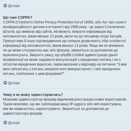
Догори
Що таке COPPA?
COPPA (Children's Online Privacy Protection Act of 1998), або Акт про захист
конфіденційності дитини в інтернеті від 1998 року - це закон Сполучених
Штатів, що вимагає від сайтів, які можуть збирати інформацію від
неповнолітніх, віком менше 13 років, мати на це письмову згоду батьків.
Припустимо й інше підтвердження що опікуни дозволяють збір особистої
інформації від неповнолітніх, віком менше 13 років. Якщо ви не впевнені,
чи це може стосуватись вас або форуму, зверніться за допомогою до
юрисконсульта. Зверніть увагу, що phpBB Limited адміністрація даної
конференції не може надавати консультацій з юридичних питань і не є
об'єктом юридичних відносин, окрім вказаних у відповіді на питання "З ким
мені зв'язатись з питань некоректного використання і / або юридичних
питань, пов'язаних з цим форумом?".
Догори
Чому я не можу зареєструватись?
Можливо адміністратор форуму відключив реєстрацію нових користувачів.
Також можливо, що він заблокував вашу IP-адресу або ім'я користувача,
яке ви намагаєтесь зареєструвати. Зверніться за допомогою до
адміністратора форуму.
Догори