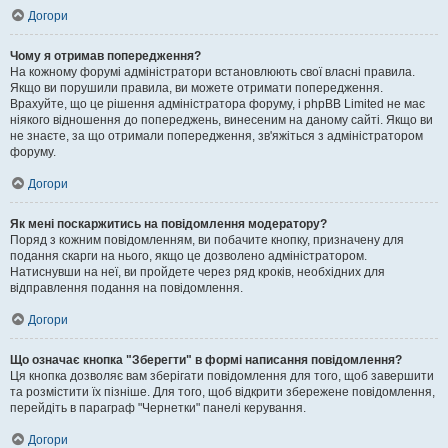
Догори
Чому я отримав попередження?
На кожному форумі адміністратори встановлюють свої власні правила.
Якщо ви порушили правила, ви можете отримати попередження.
Врахуйте, що це рішення адміністратора форуму, і phpBB Limited не має
ніякого відношення до попереджень, винесеним на даному сайті. Якщо ви
не знаєте, за що отримали попередження, зв'яжіться з адміністратором
форуму.
Догори
Як мені поскаржитись на повідомлення модератору?
Поряд з кожним повідомленням, ви побачите кнопку, призначену для
подання скарги на нього, якщо це дозволено адміністратором.
Натиснувши на неї, ви пройдете через ряд кроків, необхідних для
відправлення подання на повідомлення.
Догори
Що означає кнопка "Зберегти" в формі написання повідомлення?
Ця кнопка дозволяє вам зберігати повідомлення для того, щоб завершити
та розмістити їх пізніше. Для того, щоб відкрити збережене повідомлення,
перейдіть в параграф "Чернетки" панелі керування.
Догори