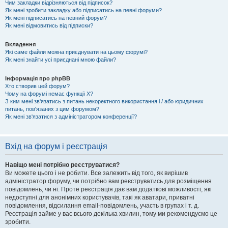
Чим закладки відрізняються від підписок?
Як мені зробити закладку або підписатись на певні форуми?
Як мені підписатись на певний форум?
Як мені відмовитись від підписки?
Вкладення
Які саме файли можна приєднувати на цьому форумі?
Як мені знайти усі приєднані мною файли?
Інформація про phpBB
Хто створив цей форум?
Чому на форумі немає функції X?
З ким мені зв'язатись з питань некоректного використання і / або юридичних
питань, пов'язаних з цим форумом?
Як мені зв'язатися з адміністратором конференції?
Вхід на форум і реєстрація
Навіщо мені потрібно реєструватися?
Ви можете цього і не робити. Все залежить від того, як вирішив
адміністратор форуму, чи потрібно вам реєструватись для розміщення
повідомлень, чи ні. Проте реєстрація дає вам додаткові можливості, які
недоступні для анонімних користувачів, такі як аватари, приватні
повідомлення, відсилання email-повідомлень, участь в групах і т. д.
Реєстрація займе у вас всього декілька хвилин, тому ми рекомендуємо це
зробити.