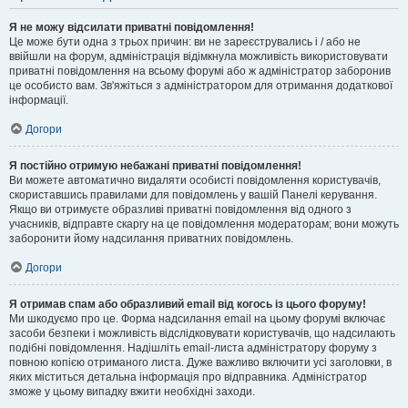
Я не можу відсилати приватні повідомлення!
Це може бути одна з трьох причин: ви не зареєструвались і / або не
ввійшли на форум, адміністрація відімкнула можливість використовувати
приватні повідомлення на всьому форумі або ж адміністратор заборонив
це особисто вам. Зв'яжіться з адміністратором для отримання додаткової
інформації.
Догори
Я постійно отримую небажані приватні повідомлення!
Ви можете автоматично видаляти особисті повідомлення користувачів,
скориставшись правилами для повідомлень у вашій Панелі керування.
Якщо ви отримуєте образливі приватні повідомлення від одного з
учасників, відправте скаргу на це повідомлення модераторам; вони можуть
заборонити йому надсилання приватних повідомлень.
Догори
Я отримав спам або образливий email від когось із цього форуму!
Ми шкодуємо про це. Форма надсилання email на цьому форумі включає
засоби безпеки і можливість відслідковувати користувачів, що надсилають
подібні повідомлення. Надішліть email-листа адміністратору форуму з
повною копією отриманого листа. Дуже важливо включити усі заголовки, в
яких міститься детальна інформація про відправника. Адміністратор
зможе у цьому випадку вжити необхідні заходи.