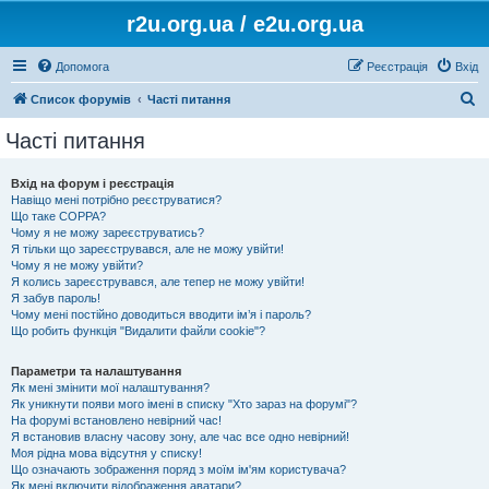
r2u.org.ua / e2u.org.ua
Допомога
Реєстрація
Вхід
П
Список форумів
Часті питання
о
Часті питання
ш
у
Вхід на форум і реєстрація
Навіщо мені потрібно реєструватися?
к
Що таке COPPA?
Чому я не можу зареєструватись?
Я тільки що зареєструвався, але не можу увійти!
Чому я не можу увійти?
Я колись зареєструвався, але тепер не можу увійти!
Я забув пароль!
Чому мені постійно доводиться вводити ім’я і пароль?
Що робить функція "Видалити файли cookie"?
Параметри та налаштування
Як мені змінити мої налаштування?
Як уникнути появи мого імені в списку "Хто зараз на форумі"?
На форумі встановлено невірний час!
Я встановив власну часову зону, але час все одно невірний!
Моя рідна мова відсутня у списку!
Що означають зображення поряд з моїм ім'ям користувача?
Як мені включити відображення аватари?