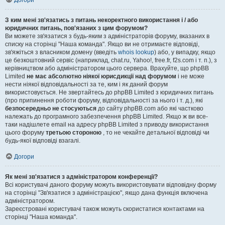
Догори
З ким мені зв'язатись з питань некоректного використання і / або
юридичних питань, пов'язаних з цим форумом?
Ви можете зв'язатися з будь-яким з адміністраторів форуму, вказаних в
списку на сторінці "Наша команда". Якщо ви не отримаєте відповіді,
зв'яжіться з власником домену (введіть
whois lookup
) або, у випадку, якщо
це безкоштовний сервіс (наприклад, chat.ru, Yahoo!, free.fr, f2s.com і т. п.), з
керівництвом або адміністратором цього сервера. Врахуйте, що phpBB
Limited
не має абсолютно ніякої юрисдикції над форумом
і не може
нести ніякої відповідальності за те, ким і як даний форум
використовується. Не звертайтесь до phpBB Limited з юридичних питань
(про припинення роботи форуму, відповідальності за нього і т. д.), які
безпосередньо не стосуються
до сайту phpBB.com або які частково
належать до програмного забезпечення phpBB Limited. Якщо ж ви все-
таки надішлете email на адресу phpBB Limited з приводу використання
цього форуму
третьою стороною
, то не чекайте детальної відповіді чи
будь-якої відповіді взагалі.
Догори
Як мені зв'язатися з адміністратором конференції?
Всі користувачі даного форуму можуть використовувати відповідну форму
на сторінці "Зв'язатися з адміністрацією", якщо дана функція включена
адміністратором.
Зареєстровані користувачі також можуть скористатися контактами на
сторінці "Наша команда".