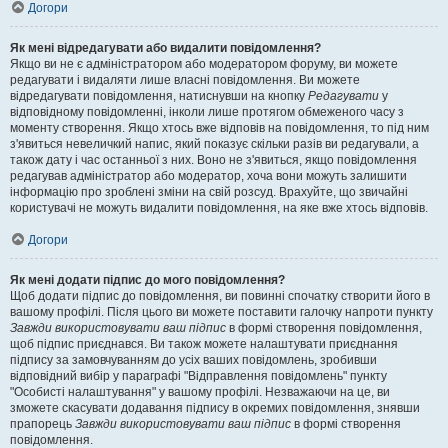
Догори
Як мені відредагувати або видалити повідомлення?
Якщо ви не є адміністратором або модератором форуму, ви можете
редагувати і видаляти лише власні повідомлення. Ви можете
відредагувати повідомлення, натиснувши на кнопку
Редагувати
у
відповідному повідомленні, інколи лише протягом обмеженого часу з
моменту створення. Якщо хтось вже відповів на повідомлення, то під ним
з'явиться невеличкий напис, який показує скільки разів ви редагували, а
також дату і час останньої з них. Воно не з'явиться, якщо повідомлення
редагував адміністратор або модератор, хоча вони можуть залишити
інформацію про зроблені зміни на свій розсуд. Врахуйте, що звичайні
користувачі не можуть видалити повідомлення, на яке вже хтось відповів.
Догори
Як мені додати підпис до мого повідомлення?
Щоб додати підпис до повідомлення, ви повинні спочатку створити його в
вашому профілі. Після цього ви можете поставити галочку напроти пункту
Завжди використовувати ваш підпис
в формі створення повідомлення,
щоб підпис приєднався. Ви також можете налаштувати приєднання
підпису за замовчуванням до усіх ваших повідомлень, зробивши
відповідний вибір у параграфі "Відправлення повідомлень" пункту
"Особисті налаштування" у вашому профілі. Незважаючи на це, ви
зможете скасувати додавання підпису в окремих повідомлення, знявши
прапорець
Завжди використовувати ваш підпис
в формі створення
повідомлення.