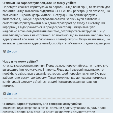
Я тільки що зареєструвався, але не можу увійти!
Перевірте свої ім'я користувача та пароль. Якщо вони вірні, то можливі два
варіанти. Якщо включена підтримка COPPA і при реєстрації ви вказали, що
вам менше 13 років, дотримуйтесь інструкцій. На деяких форумах
вимагається, щоб усі зареєстровані облікові записи були активовані
самостійно користувачами або адміністратором до входу в систему. Ця
інформація відображається в процесі реєстрації. Якщо вам було
надіслано email-повідомлення поштою, дотримуйтесь інструкцій. Якщо
email-повідомлення не отримано, то можливо, що ви вказали неправильну
адресу email або вона заблокований спам-фільтром. Якщо ви впевнені, що
ви ввели правильну адресу email, спробуйте зв'язатися з адміністратором.
Догори
Чому я не можу увійти?
Існує кілька можливих причин. Перш за все, переконайтесь, чи правильно
ви вводите ім'я користувача і пароль. Якщо дані введені правильно, то
необхідно зв'язатися з адміністратором, щоб перевірити, чи не був вам
заборонено доступ до форуму. Також можливо, що допущена помилка в
конфігурації форуму, зв'яжіться з адміністратором для виправлення
помилки.
Догори
Я колись зареєструвався, але тепер не можу увійти!
Можливо, адміністратор з якоїсь причини деактивував або видалив ваш
обліковий запис. Крім того, на багатьох форумах адміністратори