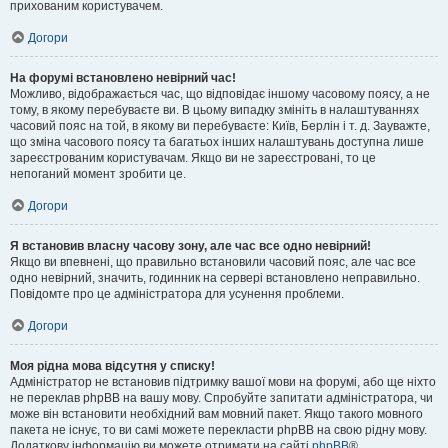
прихованим користувачем.
Догори
На форумі встановлено невірний час!
Можливо, відображається час, що відповідає іншому часовому поясу, а не
тому, в якому перебуваєте ви. В цьому випадку змініть в налаштуваннях
часовий пояс на той, в якому ви перебуваєте: Київ, Берлін і т. д. Зауважте,
що зміна часового поясу та багатьох інших налаштувань доступна лише
зареєстрованим користувачам. Якщо ви не зареєстровані, то це
непоганий момент зробити це.
Догори
Я встановив власну часову зону, але час все одно невірний!
Якщо ви впевнені, що правильно встановили часовий пояс, але час все
одно невірний, значить, годинник на сервері встановлено неправильно.
Повідомте про це адміністратора для усунення проблеми.
Догори
Моя рідна мова відсутня у списку!
Адміністратор не встановив підтримку вашої мови на форумі, або ще ніхто
не переклав phpBB на вашу мову. Спробуйте запитати адміністратора, чи
може він встановити необхідний вам мовний пакет. Якщо такого мовного
пакета не існує, то ви самі можете перекласти phpBB на свою рідну мову.
Додаткову інформацію ви можете отримати на сайті
phpBB
®.