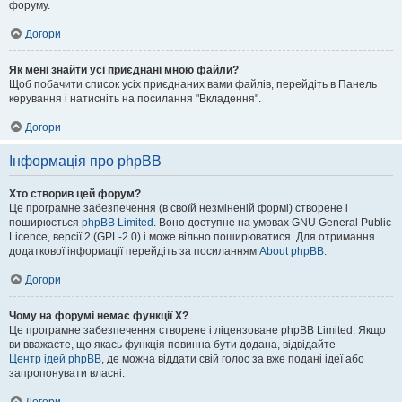
форуму.
Догори
Як мені знайти усі приєднані мною файли?
Щоб побачити список усіх приєднаних вами файлів, перейдіть в Панель
керування і натисніть на посилання "Вкладення".
Догори
Інформація про phpBB
Хто створив цей форум?
Це програмне забезпечення (в своїй незміненій формі) створене і
поширюється
phpBB Limited
. Воно доступне на умовах GNU General Public
Licence, версії 2 (GPL-2.0) і може вільно поширюватися. Для отримання
додаткової інформації перейдіть за посиланням
About phpBB
.
Догори
Чому на форумі немає функції X?
Це програмне забезпечення створене і ліцензоване phpBB Limited. Якщо
ви вважаєте, що якась функція повинна бути додана, відвідайте
Центр ідей phpBB
, де можна віддати свій голос за вже подані ідеї або
запропонувати власні.