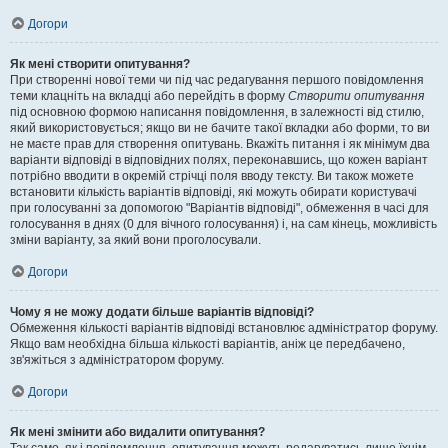
Догори
Як мені створити опитування?
При створенні нової теми чи під час редагування першого повідомлення
теми клацніть на вкладці або перейдіть в форму
Створити опитування
під основною формою написання повідомлення, в залежності від стилю,
який використовується; якщо ви не бачите такої вкладки або форми, то ви
не маєте прав для створення опитувань. Вкажіть питання і як мінімум два
варіанти відповіді в відповідних полях, переконавшись, що кожен варіант
потрібно вводити в окремій стрічці поля вводу тексту. Ви також можете
встановити кількість варіантів відповіді, які можуть обирати користувачі
при голосуванні за допомогою "Варіантів відповіді", обмеження в часі для
голосування в днях (0 для вічного голосування) і, на сам кінець, можливість
зміни варіанту, за який вони проголосували.
Догори
Чому я не можу додати більше варіантів відповіді?
Обмеження кількості варіантів відповіді встановлює адміністратор форуму.
Якщо вам необхідна більша кількості варіантів, аніж це передбачено,
зв'яжіться з адміністратором форуму.
Догори
Як мені змінити або видалити опитування?