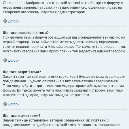
Оголошення відображаються в верхній частині кожної сторінки форуму, в
якому вони створені. Так само, як і з важливими оголошеннями, право на
створення оголошень надається адміністратором.
Догори
Що таке прикріплені теми?
Прикріплені теми в форумі розміщуються під оголошеннями і виключно на
першій сторінці. Вони найчастіше містять досить важливу інформацію,
тому ви повинні прочитати їх якнайшвидше. Так само, як і з оголошеннями,
можливість створення вами прикріплених тем надається адміністратором.
Догори
Що таке закриті теми?
Закриті теми - це такі теми, в яких користувачі більше не можуть залишати
повідомлення і будь-які опитування в них автоматично завершуються.
Теми можуть бути закриті виключно модераторами або адміністраторами
форуму. Ви також можете мати можливість закривати створені вами теми,
в залежності від прав, наданих вам адміністратором.
Догори
Що таке значок теми?
Значки тем - це встановлені автором зображення, які пов'язані з
повідомленнями та відображають їхній зміст. Можливість використання