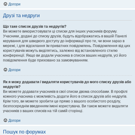
Догори
Друзі та недруги
Що таке список друзів та недругів?
Ви можете використовувати ці списки для інших учасників форуму.
Учасники, додані до списку друзів, будуть відображатись в вашій Панелі
керування для швидкого доступу до інформації про те, чи вони зараз в
мережі, і для відсилання їм приватних повідомлень. Повідомлення від цих
користувачів можуть виділятись, залежно від встановленого стилю
конференції. Якщо ви додали учасника в список ваших недругів, усі його
повідомлення буде приховано за замовчуванням.
Догори
Як я можу додавати / видаляти користувачів до мого списку друзів або
недругів?
Ви можете додавати учасників в свої списки двома способами. В профілі
кожного учасника є можливість додати його в список друзів або недругів.
Крім того, ви можете зробити це прямо з вашого особистого розділу,
безпосереднім введенням імені користувача. Ви також можете видаляти
учасників з ваших списків на тій самій сторінці.
Догори
Пошук по форумах