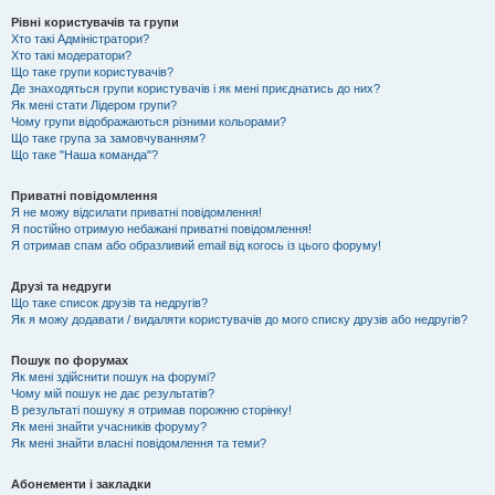
Рівні користувачів та групи
Хто такі Адміністратори?
Хто такі модератори?
Що таке групи користувачів?
Де знаходяться групи користувачів і як мені приєднатись до них?
Як мені стати Лідером групи?
Чому групи відображаються різними кольорами?
Що таке група за замовчуванням?
Що таке "Наша команда"?
Приватні повідомлення
Я не можу відсилати приватні повідомлення!
Я постійно отримую небажані приватні повідомлення!
Я отримав спам або образливий email від когось із цього форуму!
Друзі та недруги
Що таке список друзів та недругів?
Як я можу додавати / видаляти користувачів до мого списку друзів або недругів?
Пошук по форумах
Як мені здійснити пошук на форумі?
Чому мій пошук не дає результатів?
В результаті пошуку я отримав порожню сторінку!
Як мені знайти учасників форуму?
Як мені знайти власні повідомлення та теми?
Абонементи і закладки