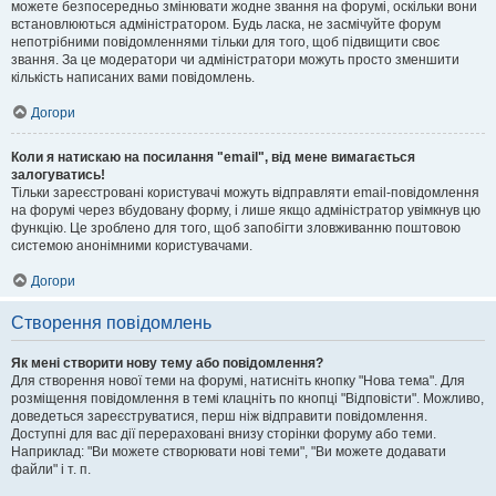
можете безпосередньо змінювати жодне звання на форумі, оскільки вони
встановлюються адміністратором. Будь ласка, не засмічуйте форум
непотрібними повідомленнями тільки для того, щоб підвищити своє
звання. За це модератори чи адміністратори можуть просто зменшити
кількість написаних вами повідомлень.
Догори
Коли я натискаю на посилання "email", від мене вимагається
залогуватись!
Тільки зареєстровані користувачі можуть відправляти email-повідомлення
на форумі через вбудовану форму, і лише якщо адміністратор увімкнув цю
функцію. Це зроблено для того, щоб запобігти зловживанню поштовою
системою анонімними користувачами.
Догори
Створення повідомлень
Як мені створити нову тему або повідомлення?
Для створення нової теми на форумі, натисніть кнопку "Нова тема". Для
розміщення повідомлення в темі клацніть по кнопці "Відповісти". Можливо,
доведеться зареєструватися, перш ніж відправити повідомлення.
Доступні для вас дії перераховані внизу сторінки форуму або теми.
Наприклад: "Ви можете створювати нові теми", "Ви можете додавати
файли" і т. п.