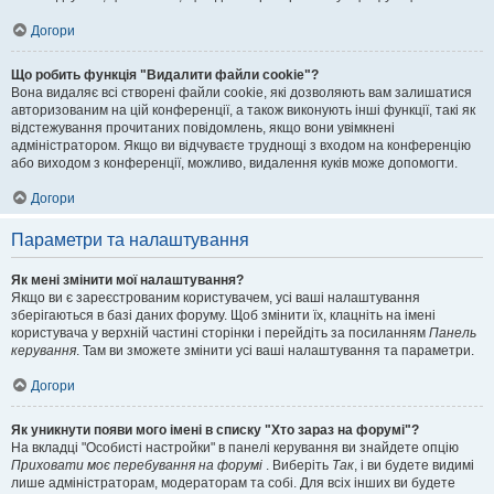
Догори
Що робить функція "Видалити файли cookie"?
Вона видаляє всі створені файли cookie, які дозволяють вам залишатися
авторизованим на цій конференції, а також виконують інші функції, такі як
відстежування прочитаних повідомлень, якщо вони увімкнені
адміністратором. Якщо ви відчуваєте труднощі з входом на конференцію
або виходом з конференції, можливо, видалення куків може допомогти.
Догори
Параметри та налаштування
Як мені змінити мої налаштування?
Якщо ви є зареєстрованим користувачем, усі ваші налаштування
зберігаються в базі даних форуму. Щоб змінити їх, клацніть на імені
користувача у верхній частині сторінки і перейдіть за посиланням
Панель
керування
. Там ви зможете змінити усі ваші налаштування та параметри.
Догори
Як уникнути появи мого імені в списку "Хто зараз на форумі"?
На вкладці "Особисті настройки" в панелі керування ви знайдете опцію
Приховати моє перебування на форумі
. Виберіть
Так
, і ви будете видимі
лише адміністраторам, модераторам та собі. Для всіх інших ви будете