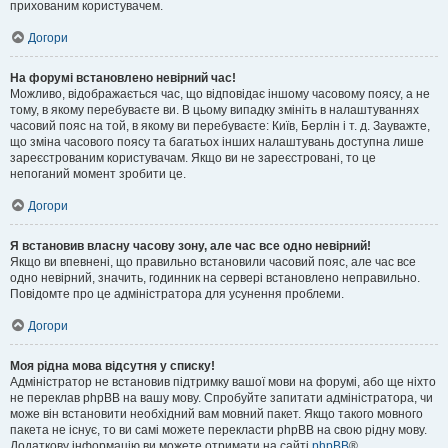
прихованим користувачем.
Догори
На форумі встановлено невірний час!
Можливо, відображається час, що відповідає іншому часовому поясу, а не
тому, в якому перебуваєте ви. В цьому випадку змініть в налаштуваннях
часовий пояс на той, в якому ви перебуваєте: Київ, Берлін і т. д. Зауважте,
що зміна часового поясу та багатьох інших налаштувань доступна лише
зареєстрованим користувачам. Якщо ви не зареєстровані, то це
непоганий момент зробити це.
Догори
Я встановив власну часову зону, але час все одно невірний!
Якщо ви впевнені, що правильно встановили часовий пояс, але час все
одно невірний, значить, годинник на сервері встановлено неправильно.
Повідомте про це адміністратора для усунення проблеми.
Догори
Моя рідна мова відсутня у списку!
Адміністратор не встановив підтримку вашої мови на форумі, або ще ніхто
не переклав phpBB на вашу мову. Спробуйте запитати адміністратора, чи
може він встановити необхідний вам мовний пакет. Якщо такого мовного
пакета не існує, то ви самі можете перекласти phpBB на свою рідну мову.
Додаткову інформацію ви можете отримати на сайті
phpBB
®.