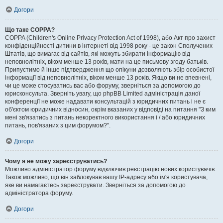
Догори
Що таке COPPA?
COPPA (Children's Online Privacy Protection Act of 1998), або Акт про захист
конфіденційності дитини в інтернеті від 1998 року - це закон Сполучених
Штатів, що вимагає від сайтів, які можуть збирати інформацію від
неповнолітніх, віком менше 13 років, мати на це письмову згоду батьків.
Припустимо й інше підтвердження що опікуни дозволяють збір особистої
інформації від неповнолітніх, віком менше 13 років. Якщо ви не впевнені,
чи це може стосуватись вас або форуму, зверніться за допомогою до
юрисконсульта. Зверніть увагу, що phpBB Limited адміністрація даної
конференції не може надавати консультацій з юридичних питань і не є
об'єктом юридичних відносин, окрім вказаних у відповіді на питання "З ким
мені зв'язатись з питань некоректного використання і / або юридичних
питань, пов'язаних з цим форумом?".
Догори
Чому я не можу зареєструватись?
Можливо адміністратор форуму відключив реєстрацію нових користувачів.
Також можливо, що він заблокував вашу IP-адресу або ім'я користувача,
яке ви намагаєтесь зареєструвати. Зверніться за допомогою до
адміністратора форуму.
Догори