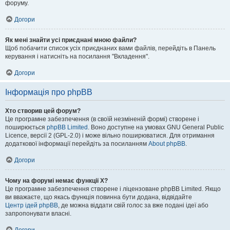
форуму.
Догори
Як мені знайти усі приєднані мною файли?
Щоб побачити список усіх приєднаних вами файлів, перейдіть в Панель
керування і натисніть на посилання "Вкладення".
Догори
Інформація про phpBB
Хто створив цей форум?
Це програмне забезпечення (в своїй незміненій формі) створене і
поширюється
phpBB Limited
. Воно доступне на умовах GNU General Public
Licence, версії 2 (GPL-2.0) і може вільно поширюватися. Для отримання
додаткової інформації перейдіть за посиланням
About phpBB
.
Догори
Чому на форумі немає функції X?
Це програмне забезпечення створене і ліцензоване phpBB Limited. Якщо
ви вважаєте, що якась функція повинна бути додана, відвідайте
Центр ідей phpBB
, де можна віддати свій голос за вже подані ідеї або
запропонувати власні.