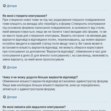
Догори
Як мені створити опитування?
При створенні нової теми чи під час редагування першого повідомлення
теми клацніть на вкладці або перейдіть в форму
Створити опитування
під основною формою написання повідомлення, в залежності від стилю,
який використовується; якщо ви не бачите такої вкладки або форми, то ви
не маєте прав для створення опитувань. Вкажіть питання і як мінімум два
варіанти відповіді в відповідних полях, переконавшись, що кожен варіант
потрібно вводити в окремій стрічці поля вводу тексту. Ви також можете
встановити кількість варіантів відповіді, які можуть обирати користувачі
при голосуванні за допомогою "Варіантів відповіді", обмеження в часі для
голосування в днях (0 для вічного голосування) і, на сам кінець, можливість
зміни варіанту, за який вони проголосували.
Догори
Чому я не можу додати більше варіантів відповіді?
Обмеження кількості варіантів відповіді встановлює адміністратор форуму.
Якщо вам необхідна більша кількості варіантів, аніж це передбачено,
зв'яжіться з адміністратором форуму.
Догори
Як мені змінити або видалити опитування?