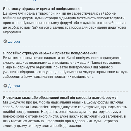
Я не можу відсилати приватні повідомлення!
Це може бути одна з трьох причин: ви не зареєструвались і / або не
ввійшли на форум, адміністрація відімкнула можливість використовувати
приватні повідомлення на всьому форумі або ж адміністратор заборонив
це особисто вам. Зв'яжіться з адміністратором для отримання додаткової
інформації.
Догори
Я постійно отримую небажані приватні повідомлення!
Ви можете автоматично видаляти особисті повідомлення користувачів,
скориставшись правилами для повідомлень у вашій Панелі керування.
Якщо ви отримуєте образливі приватні повідомлення від одного з
учасників, відправте скаргу на це повідомлення модераторам; вони можуть
заборонити йому надсилання приватних повідомлень.
Догори
Я отримав спам або образливий email від когось із цього форуму!
Ми шкодуємо про це. Форма надсилання email на цьому форумі включає
засоби безпеки і можливість відслідковувати користувачів, що надсилають
подібні повідомлення. Надішліть email-листа адміністратору форуму з
повною копією отриманого листа. Дуже важливо включити усі заголовки, в
яких міститься детальна інформація про відправника. Адміністратор
зможе у цьому випадку вжити необхідні заходи.