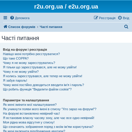
r2u.org.ua / e2u.org.ua
Допомога
Реєстрація
Вхід
П
Список форумів
Часті питання
о
Часті питання
ш
у
Вхід на форум і реєстрація
Навіщо мені потрібно реєструватися?
к
Що таке COPPA?
Чому я не можу зареєструватись?
Я тільки що зареєструвався, але не можу увійти!
Чому я не можу увійти?
Я колись зареєструвався, але тепер не можу увійти!
Я забув пароль!
Чому мені постійно доводиться вводити ім’я і пароль?
Що робить функція "Видалити файли cookie"?
Параметри та налаштування
Як мені змінити мої налаштування?
Як уникнути появи мого імені в списку "Хто зараз на форумі"?
На форумі встановлено невірний час!
Я встановив власну часову зону, але час все одно невірний!
Моя рідна мова відсутня у списку!
Що означають зображення поряд з моїм ім'ям користувача?
Як мені включити відображення аватари?