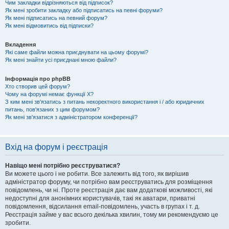
Чим закладки відрізняються від підписок?
Як мені зробити закладку або підписатись на певні форуми?
Як мені підписатись на певний форум?
Як мені відмовитись від підписки?
Вкладення
Які саме файли можна приєднувати на цьому форумі?
Як мені знайти усі приєднані мною файли?
Інформація про phpBB
Хто створив цей форум?
Чому на форумі немає функції X?
З ким мені зв'язатись з питань некоректного використання і / або юридичних
питань, пов'язаних з цим форумом?
Як мені зв'язатися з адміністратором конференції?
Вхід на форум і реєстрація
Навіщо мені потрібно реєструватися?
Ви можете цього і не робити. Все залежить від того, як вирішив
адміністратор форуму, чи потрібно вам реєструватись для розміщення
повідомлень, чи ні. Проте реєстрація дає вам додаткові можливості, які
недоступні для анонімних користувачів, такі як аватари, приватні
повідомлення, відсилання email-повідомлень, участь в групах і т. д.
Реєстрація займе у вас всього декілька хвилин, тому ми рекомендуємо це
зробити.