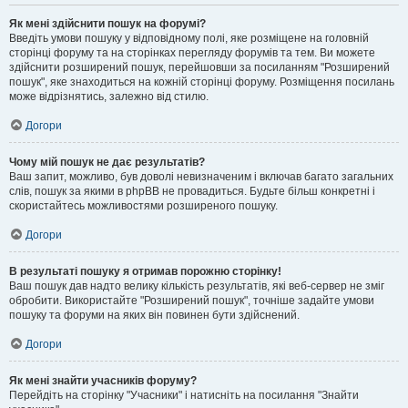
Як мені здійснити пошук на форумі?
Введіть умови пошуку у відповідному полі, яке розміщене на головній
сторінці форуму та на сторінках перегляду форумів та тем. Ви можете
здійснити розширений пошук, перейшовши за посиланням "Розширений
пошук", яке знаходиться на кожній сторінці форуму. Розміщення посилань
може відрізнятись, залежно від стилю.
Догори
Чому мій пошук не дає результатів?
Ваш запит, можливо, був доволі невизначеним і включав багато загальних
слів, пошук за якими в phpBB не провадиться. Будьте більш конкретні і
скористайтесь можливостями розширеного пошуку.
Догори
В результаті пошуку я отримав порожню сторінку!
Ваш пошук дав надто велику кількість результатів, які веб-сервер не зміг
обробити. Використайте "Розширений пошук", точніше задайте умови
пошуку та форуми на яких він повинен бути здійснений.
Догори
Як мені знайти учасників форуму?
Перейдіть на сторінку "Учасники" і натисніть на посилання "Знайти