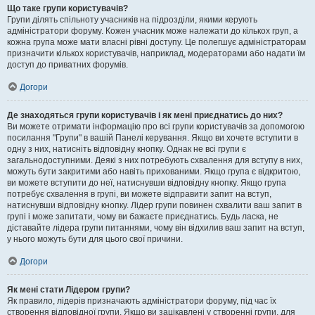
Що таке групи користувачів?
Групи ділять спільноту учасників на підрозділи, якими керують
адміністратори форуму. Кожен учасник може належати до кількох груп, а
кожна група може мати власні рівні доступу. Це полегшує адміністраторам
призначити кількох користувачів, наприклад, модераторами або надати їм
доступ до приватних форумів.
Догори
Де знаходяться групи користувачів і як мені приєднатись до них?
Ви можете отримати інформацію про всі групи користувачів за допомогою
посилання "Групи" в вашій Панелі керування. Якщо ви хочете вступити в
одну з них, натисніть відповідну кнопку. Однак не всі групи є
загальнодоступними. Деякі з них потребують схвалення для вступу в них,
можуть бути закритими або навіть прихованими. Якщо група є відкритою,
ви можете вступити до неї, натиснувши відповідну кнопку. Якщо група
потребує схвалення в групі, ви можете відправити запит на вступ,
натиснувши відповідну кнопку. Лідер групи повинен схвалити ваш запит в
групі і може запитати, чому ви бажаєте приєднатись. Будь ласка, не
діставайте лідера групи питаннями, чому він відхилив ваш запит на вступ,
у нього можуть бути для цього свої причини.
Догори
Як мені стати Лідером групи?
Як правило, лідерів призначають адміністратори форуму, під час їх
створення відповідної групи. Якщо ви зацікавлені у створенні групи, для