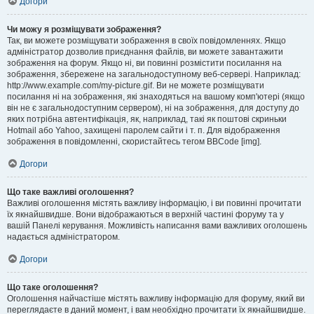
Догори
Чи можу я розміщувати зображення?
Так, ви можете розміщувати зображення в своїх повідомленнях. Якщо
адміністратор дозволив приєднання файлів, ви можете завантажити
зображення на форум. Якщо ні, ви повинні розмістити посилання на
зображення, збережене на загальнодоступному веб-сервері. Наприклад:
http://www.example.com/my-picture.gif. Ви не можете розміщувати
посилання ні на зображення, які знаходяться на вашому комп'ютері (якщо
він не є загальнодоступним сервером), ні на зображення, для доступу до
яких потрібна автентифікація, як, наприклад, такі як поштові скриньки
Hotmail або Yahoo, захищені паролем сайти і т. п. Для відображення
зображення в повідомленні, скористайтесь тегом BBCode [img].
Догори
Що таке важливі оголошення?
Важливі оголошення містять важливу інформацію, і ви повинні прочитати
їх якнайшвидше. Вони відображаються в верхній частині форуму та у
вашій Панелі керування. Можливість написання вами важливих оголошень
надається адміністратором.
Догори
Що таке оголошення?
Оголошення найчастіше містять важливу інформацію для форуму, який ви
переглядаєте в даний момент, і вам необхідно прочитати їх якнайшвидше.