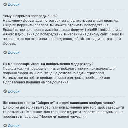
Догори
Чому я отримав попередження?
На кожному форумі адміністратори встановлюють свої власні правила.
Якщо ви порушили правила, ви можете отримати попередження.
Врахуйте, що це рішення адміністратора форуму, і phpBB Limited не має
ніякого відношення до попереджень, винесеним на даному сайті. Якщо ви
не знаєте, за що отримали попередження, зв'яжіться з адміністратором
форуму.
Догори
Як мені поскаржитись на повідомлення модератору?
Поряд з кожним повідомленням, ви побачите кнопку, призначену для
подання скарги на нього, якщо це дозволено адміністратором.
Натиснувши на неї, ви пройдете через ряд кроків, необхідних для
відправлення подання на повідомлення.
Догори
Що означає кнопка "Зберегти" в формі написання повідомлення?
Ця кнопка дозволяє вам зберігати повідомлення для того, щоб завершити
та розмістити їх пізніше. Для того, щоб відкрити збережене повідомлення,
перейдіть в параграф "Чернетки" панелі керування.
Догори