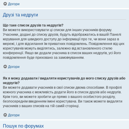
Догори
Друзі та недруги
Що таке список друзів та недругів?
Ви можете використовувати ці списки для інших учасників форуму.
Учасники, додані до списку друзів, будуть відображатись в вашій Панелі
керування для швидкого доступу до інформації про те, чи вони зараз в
мережі, і для відсилання їм приватних повідомлень. Повідомлення від цих
користувачів можуть виділятись, залежно від встановленого стилю
конференції. Якщо ви додали учасника в список ваших недругів, усі його
повідомлення буде приховано за замовчуванням.
Догори
Як я можу додавати / видаляти користувачів до мого списку друзів або
недругів?
Ви можете додавати учасників в свої списки двома способами. В профілі
кожного учасника є можливість додати його в список друзів або недругів.
Крім того, ви можете зробити це прямо з вашого особистого розділу,
безпосереднім введенням імені користувача. Ви також можете видаляти
учасників з ваших списків на тій самій сторінці.
Догори
Пошук по форумах