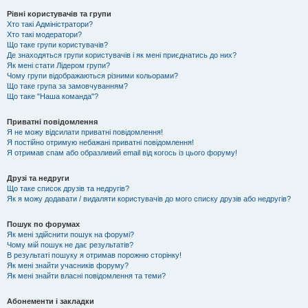
Рівні користувачів та групи
Хто такі Адміністратори?
Хто такі модератори?
Що таке групи користувачів?
Де знаходяться групи користувачів і як мені приєднатись до них?
Як мені стати Лідером групи?
Чому групи відображаються різними кольорами?
Що таке група за замовчуванням?
Що таке "Наша команда"?
Приватні повідомлення
Я не можу відсилати приватні повідомлення!
Я постійно отримую небажані приватні повідомлення!
Я отримав спам або образливий email від когось із цього форуму!
Друзі та недруги
Що таке список друзів та недругів?
Як я можу додавати / видаляти користувачів до мого списку друзів або недругів?
Пошук по форумах
Як мені здійснити пошук на форумі?
Чому мій пошук не дає результатів?
В результаті пошуку я отримав порожню сторінку!
Як мені знайти учасників форуму?
Як мені знайти власні повідомлення та теми?
Абонементи і закладки