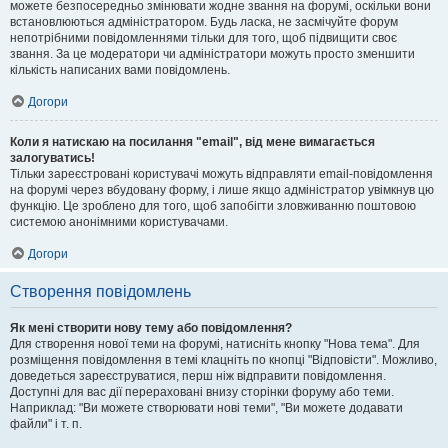
можете безпосередньо змінювати жодне звання на форумі, оскільки вони
встановлюються адміністратором. Будь ласка, не засмічуйте форум
непотрібними повідомленнями тільки для того, щоб підвищити своє
звання. За це модератори чи адміністратори можуть просто зменшити
кількість написаних вами повідомлень.
Догори
Коли я натискаю на посилання "email", від мене вимагається
залогуватись!
Тільки зареєстровані користувачі можуть відправляти email-повідомлення
на форумі через вбудовану форму, і лише якщо адміністратор увімкнув цю
функцію. Це зроблено для того, щоб запобігти зловживанню поштовою
системою анонімними користувачами.
Догори
Створення повідомлень
Як мені створити нову тему або повідомлення?
Для створення нової теми на форумі, натисніть кнопку "Нова тема". Для
розміщення повідомлення в темі клацніть по кнопці "Відповісти". Можливо,
доведеться зареєструватися, перш ніж відправити повідомлення.
Доступні для вас дії перераховані внизу сторінки форуму або теми.
Наприклад: "Ви можете створювати нові теми", "Ви можете додавати
файли" і т. п.