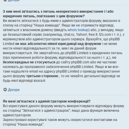
Догори
З ким мені зв'язатись з питань некоректного використання і / або
юридичних питань, пов'язаних з цим форумом?
Ви можете зв'язатися з будь-яким з адміністраторів форуму, вказаних в
списку на сторінці "Наша команда". Якщо ви не отримаєте відповіді,
зв'яжіться з власником домену (введіть
whois lookup
) або, у випадку, якщо
це безкоштовний сервіс (наприклад, chat.ru, Yahoo!, free.fr, f2s.com і т. п.), з
керівництвом або адміністратором цього сервера. Врахуйте, що phpBB
Limited
не має абсолютно ніякої юрисдикції над форумом
і не може
нести ніякої відповідальності за те, ким і як даний форум
використовується. Не звертайтесь до phpBB Limited з юридичних питань
(про припинення роботи форуму, відповідальності за нього і т. д.), які
безпосередньо не стосуються
до сайту phpBB.com або які частково
належать до програмного забезпечення phpBB Limited. Якщо ж ви все-
таки надішлете email на адресу phpBB Limited з приводу використання
цього форуму
третьою стороною
, то не чекайте детальної відповіді чи
будь-якої відповіді взагалі.
Догори
Як мені зв'язатися з адміністратором конференції?
Всі користувачі даного форуму можуть використовувати відповідну форму
на сторінці "Зв'язатися з адміністрацією", якщо дана функція включена
адміністратором.
Зареєстровані користувачі також можуть скористатися контактами на
сторінці "Наша команда".