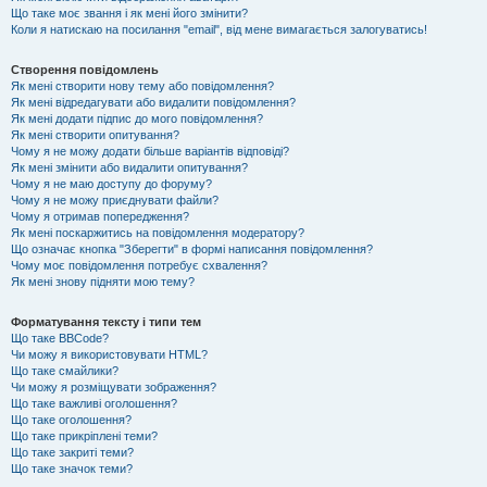
Що таке моє звання і як мені його змінити?
Коли я натискаю на посилання "email", від мене вимагається залогуватись!
Створення повідомлень
Як мені створити нову тему або повідомлення?
Як мені відредагувати або видалити повідомлення?
Як мені додати підпис до мого повідомлення?
Як мені створити опитування?
Чому я не можу додати більше варіантів відповіді?
Як мені змінити або видалити опитування?
Чому я не маю доступу до форуму?
Чому я не можу приєднувати файли?
Чому я отримав попередження?
Як мені поскаржитись на повідомлення модератору?
Що означає кнопка "Зберегти" в формі написання повідомлення?
Чому моє повідомлення потребує схвалення?
Як мені знову підняти мою тему?
Форматування тексту і типи тем
Що таке BBCode?
Чи можу я використовувати HTML?
Що таке смайлики?
Чи можу я розміщувати зображення?
Що таке важливі оголошення?
Що таке оголошення?
Що таке прикріплені теми?
Що таке закриті теми?
Що таке значок теми?