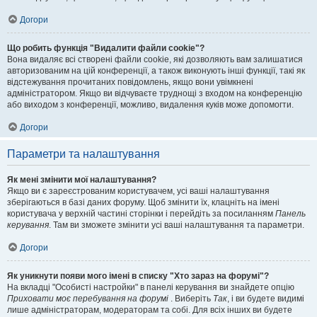
Догори
Що робить функція "Видалити файли cookie"?
Вона видаляє всі створені файли cookie, які дозволяють вам залишатися
авторизованим на цій конференції, а також виконують інші функції, такі як
відстежування прочитаних повідомлень, якщо вони увімкнені
адміністратором. Якщо ви відчуваєте труднощі з входом на конференцію
або виходом з конференції, можливо, видалення куків може допомогти.
Догори
Параметри та налаштування
Як мені змінити мої налаштування?
Якщо ви є зареєстрованим користувачем, усі ваші налаштування
зберігаються в базі даних форуму. Щоб змінити їх, клацніть на імені
користувача у верхній частині сторінки і перейдіть за посиланням
Панель
керування
. Там ви зможете змінити усі ваші налаштування та параметри.
Догори
Як уникнути появи мого імені в списку "Хто зараз на форумі"?
На вкладці "Особисті настройки" в панелі керування ви знайдете опцію
Приховати моє перебування на форумі
. Виберіть
Так
, і ви будете видимі
лише адміністраторам, модераторам та собі. Для всіх інших ви будете