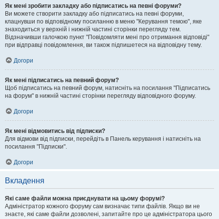
Як мені зробити закладку або підписатись на певні форуми?
Ви можете створити закладку або підписатись на певні форуми,
клацнувши по відповідному посиланню в меню "Керування темою", яке
знаходиться у верхній і нижній частині сторінки перегляду тем.
Відзначивши галочкою пункт "Повідомляти мені про отримання відповіді"
при відправці повідомлення, ви також підпишетеся на відповідну тему.
Догори
Як мені підписатись на певний форум?
Щоб підписатись на певний форум, натисніть на посилання "Підписатись
на форум" в нижній частині сторінки перегляду відповідного форуму.
Догори
Як мені відмовитись від підписки?
Для відмови від підписки, перейдіть в Панель керування і натисніть на
посилання "Підписки".
Догори
Вкладення
Які саме файли можна приєднувати на цьому форумі?
Адміністратор кожного форуму сам визначає типи файлів. Якщо ви не
знаєте, які саме файли дозволені, запитайте про це адміністратора цього