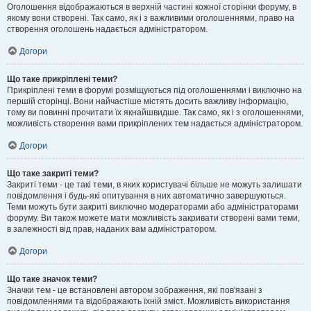
Оголошення відображаються в верхній частині кожної сторінки форуму, в
якому вони створені. Так само, як і з важливими оголошеннями, право на
створення оголошень надається адміністратором.
Догори
Що таке прикріплені теми?
Прикріплені теми в форумі розміщуються під оголошеннями і виключно на
першій сторінці. Вони найчастіше містять досить важливу інформацію,
тому ви повинні прочитати їх якнайшвидше. Так само, як і з оголошеннями,
можливість створення вами прикріплених тем надається адміністратором.
Догори
Що таке закриті теми?
Закриті теми - це такі теми, в яких користувачі більше не можуть залишати
повідомлення і будь-які опитування в них автоматично завершуються.
Теми можуть бути закриті виключно модераторами або адміністраторами
форуму. Ви також можете мати можливість закривати створені вами теми,
в залежності від прав, наданих вам адміністратором.
Догори
Що таке значок теми?
Значки тем - це встановлені автором зображення, які пов'язані з
повідомленнями та відображають їхній зміст. Можливість використання