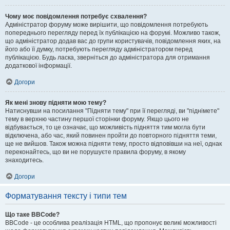
Чому моє повідомлення потребує схвалення?
Адміністратор форуму може вирішити, що повідомлення потребують
попереднього перегляду перед їх публікацією на форумі. Можливо також,
що адміністратор додав вас до групи користувачів, повідомлення яких, на
його або її думку, потребують перегляду адміністратором перед
публікацією. Будь ласка, зверніться до адміністратора для отримання
додаткової інформації.
Догори
Як мені знову підняти мою тему?
Натиснувши на посилання "Підняти тему" при її перегляді, ви "піднімете"
тему в верхню частину першої сторінки форуму. Якщо цього не
відбувається, то це означає, що можливість підняття тим могла бути
відключена, або час, який повинен пройти до повторного підняття теми,
ще не вийшов. Також можна підняти тему, просто відповівши на неї, однак
переконайтесь, що ви не порушуєте правила форуму, в якому
знаходитесь.
Догори
Форматування тексту і типи тем
Що таке BBCode?
BBCode - це особлива реалізація HTML, що пропонує великі можливості