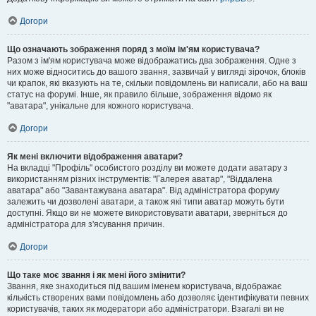
Догори
Що означають зображення поряд з моїм ім'ям користувача?
Разом з ім'ям користувача може відображатись два зображення. Одне з
них може відноситись до вашого звання, зазвичай у вигляді зірочок, блоків
чи крапок, які вказують на те, скільки повідомлень ви написали, або на ваш
статус на форумі. Інше, як правило більше, зображення відомо як
"аватара", унікальне для кожного користувача.
Догори
Як мені включити відображення аватари?
На вкладці "Профіль" особистого розділу ви можете додати аватару з
використанням різних інструментів: "Галерея аватар", "Віддалена
аватара" або "Завантажувана аватара". Від адміністратора форуму
залежить чи дозволені аватари, а також які типи аватар можуть бути
доступні. Якщо ви не можете використовувати аватари, зверніться до
адміністратора для з'ясування причин.
Догори
Що таке моє звання і як мені його змінити?
Звання, яке знаходиться під вашим іменем користувача, відображає
кількість створених вами повідомлень або дозволяє ідентифікувати певних
користувачів, таких як модератори або адміністратори. Взагалі ви не