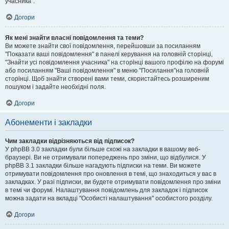
учасника".
Догори
Як мені знайти власні повідомлення та теми?
Ви можете знайти свої повідомлення, перейшовши за посиланням
"Показати ваші повідомлення" в панелі керування на головній сторінці,
"Знайти усі повідомлення учасника" на сторінці вашого профілю на форумі
або посиланням "Ваші повідомлення" в меню "Посилання"на головній
сторінці. Щоб знайти створені вами теми, скористайтесь розширеним
пошуком і задайте необхідні поля.
Догори
Абонементи і закладки
Чим закладки відрізняються від підписок?
У phpBB 3.0 закладки були більше схожі на закладки в вашому веб-
браузері. Ви не отримували попереджень про зміни, що відбулися. У
phpBB 3.1 закладки більше нагадують підписки на теми. Ви можете
отримувати повідомлення про оновлення в темі, що знаходиться у вас в
закладках. У разі підписки, ви будете отримувати повідомлення про зміни
в темі чи форумі. Налаштування повідомлень для закладок і підписок
можна задати на вкладці "Особисті налаштування" особистого розділу.
Догори