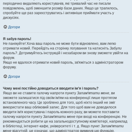
періодично видаляють користувачів, які тривалий час не писали
повідомлень, щоб зменшити розмір бази даних. Якщо це трапилось,
спробуйте ще раз зареєструватись і активніше приймати участь у
дискусіях.
Догори
Я забув пароль!
Не панікуйте! Хоча ваш пароль не може бути відновлено, вам легко
отримати новий. Перейдіть на сторінку логування та натисніть
Забули
пароль?
. Дотримуйтесь інструкцій і незабаром ви знову зможете увійти на
форум.
Якщо не вдалося отримати новий пароль, зв'яжіться з адміністратором
форуму.
Догори
Чому мені постійно доводиться вводити ім’я і пароль?
Якщо ви не ставите галочку напроти пункту
Запам'ятати мене
, ви
зможете залишатися під своїм ім'ям на конференції лише протягом
встановленого часу. Це зроблено для того, щоб ніхто інший не зміг
використати ваш обліковий запис. Для того щоб вам не доводилося
вводити ім'я користувача і пароль кожного разу, ви можете поставити
галочку напроти пункту
Запам'ятати мене
при вході на конференцію. Не
рекомендується робити це на загальнодоступному комп'ютері, наприклад
в бібліотеці, інтернет-кафе, університеті і т. д. Якщо пункт
Запам'ятати
мене
відсутній, це означає, що адміністратор вимкнув цю функцію.