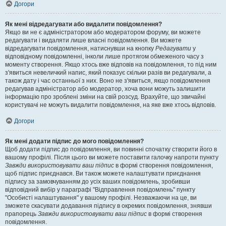
Догори
Як мені відредагувати або видалити повідомлення?
Якщо ви не є адміністратором або модератором форуму, ви можете
редагувати і видаляти лише власні повідомлення. Ви можете
відредагувати повідомлення, натиснувши на кнопку
Редагувати
у
відповідному повідомленні, інколи лише протягом обмеженого часу з
моменту створення. Якщо хтось вже відповів на повідомлення, то під ним
з'явиться невеличкий напис, який показує скільки разів ви редагували, а
також дату і час останньої з них. Воно не з'явиться, якщо повідомлення
редагував адміністратор або модератор, хоча вони можуть залишити
інформацію про зроблені зміни на свій розсуд. Врахуйте, що звичайні
користувачі не можуть видалити повідомлення, на яке вже хтось відповів.
Догори
Як мені додати підпис до мого повідомлення?
Щоб додати підпис до повідомлення, ви повинні спочатку створити його в
вашому профілі. Після цього ви можете поставити галочку напроти пункту
Завжди використовувати ваш підпис
в формі створення повідомлення,
щоб підпис приєднався. Ви також можете налаштувати приєднання
підпису за замовчуванням до усіх ваших повідомлень, зробивши
відповідний вибір у параграфі "Відправлення повідомлень" пункту
"Особисті налаштування" у вашому профілі. Незважаючи на це, ви
зможете скасувати додавання підпису в окремих повідомлення, знявши
прапорець
Завжди використовувати ваш підпис
в формі створення
повідомлення.