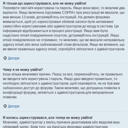
Я тільки що зареєструвався, але не можу увійти!
Перевірте свої ім'я користувача та пароль. Якщо вони вірні, то можливі два
варіанти. Якщо включена підтримка COPPA і при реєстрації ви вказали, що
вам менше 13 років, дотримуйтесь інструкцій. На деяких форумах
вимагається, щоб усі зареєстровані облікові записи були активовані
самостійно користувачами або адміністратором до входу в систему. Ця
інформація відображається в процесі реєстрації. Якщо вам було
надіслано email-повідомлення поштою, дотримуйтесь інструкцій. Якщо
email-повідомлення не отримано, то можливо, що ви вказали неправильну
адресу email або вона заблокований спам-фільтром. Якщо ви впевнені, що
ви ввели правильну адресу email, спробуйте зв'язатися з адміністратором.
Догори
Чому я не можу увійти?
Існує кілька можливих причин. Перш за все, переконайтесь, чи правильно
ви вводите ім'я користувача і пароль. Якщо дані введені правильно, то
необхідно зв'язатися з адміністратором, щоб перевірити, чи не був вам
заборонено доступ до форуму. Також можливо, що допущена помилка в
конфігурації форуму, зв'яжіться з адміністратором для виправлення
помилки.
Догори
Я колись зареєструвався, але тепер не можу увійти!
Можливо, адміністратор з якоїсь причини деактивував або видалив ваш
обліковий запис. Крім того, на багатьох форумах адміністратори