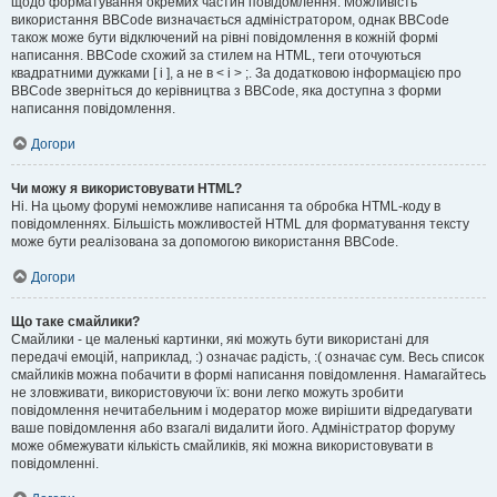
щодо форматування окремих частин повідомлення. Можливість
використання BBCode визначається адміністратором, однак BBCode
також може бути відключений на рівні повідомлення в кожній формі
написання. BBCode схожий за стилем на HTML, теги оточуються
квадратними дужками [ і ], а не в < і > ;. За додатковою інформацією про
BBCode зверніться до керівництва з BBCode, яка доступна з форми
написання повідомлення.
Догори
Чи можу я використовувати HTML?
Ні. На цьому форумі неможливе написання та обробка HTML-коду в
повідомленнях. Більшість можливостей HTML для форматування тексту
може бути реалізована за допомогою використання BBCode.
Догори
Що таке смайлики?
Смайлики - це маленькі картинки, які можуть бути використані для
передачі емоцій, наприклад, :) означає радість, :( означає сум. Весь список
смайликів можна побачити в формі написання повідомлення. Намагайтесь
не зловживати, використовуючи їх: вони легко можуть зробити
повідомлення нечитабельним і модератор може вирішити відредагувати
ваше повідомлення або взагалі видалити його. Адміністратор форуму
може обмежувати кількість смайликів, які можна використовувати в
повідомленні.