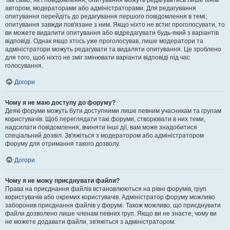
Так само, як і повідомлення, опитування можуть редагуватись лише їхнім
автором, модераторами або адміністраторами. Для редагування
опитування перейдіть до редагування першого повідомлення в темі;
опитування завжди пов'язане з ним. Якщо ніхто не встиг проголосувати, то
ви можете видалити опитування або відредагувати будь-який з варіантів
відповіді. Однак якщо хтось уже проголосував, лише модератори та
адміністратори можуть редагувати та видаляти опитування. Це зроблено
для того, щоб ніхто не зміг змінювати варіанти відповіді під час
голосування.
Догори
Чому я не маю доступу до форуму?
Деякі форуми можуть бути доступними лише певним учасникам та групам
користувачів. Щоб переглядати такі форуми, створювати в них теми,
надсилати повідомлення, вчиняти інші дії, вам може знадобитися
спеціальний дозвіл. Зв'яжіться з модератором або адміністратором
форуму для отримання такого дозволу.
Догори
Чому я не можу приєднувати файли?
Права на приєднання файлів встановлюються на рівні форумів, груп
користувачів або окремих користувачів. Адміністратор форуму можливо
заборонив приєднання файлів у форумі. Також можливо, що приєднувати
файли дозволено лише членам певних груп. Якщо ви не знаєте, чому ви
не можете додавати файли, зв'яжіться з адміністратором.