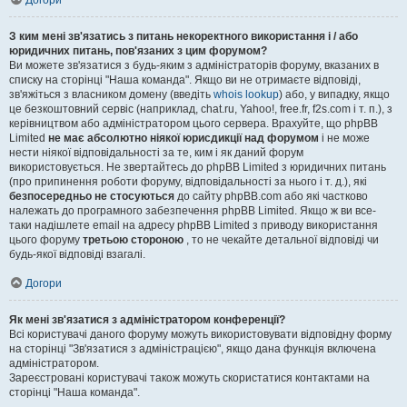
Догори
З ким мені зв'язатись з питань некоректного використання і / або
юридичних питань, пов'язаних з цим форумом?
Ви можете зв'язатися з будь-яким з адміністраторів форуму, вказаних в
списку на сторінці "Наша команда". Якщо ви не отримаєте відповіді,
зв'яжіться з власником домену (введіть
whois lookup
) або, у випадку, якщо
це безкоштовний сервіс (наприклад, chat.ru, Yahoo!, free.fr, f2s.com і т. п.), з
керівництвом або адміністратором цього сервера. Врахуйте, що phpBB
Limited
не має абсолютно ніякої юрисдикції над форумом
і не може
нести ніякої відповідальності за те, ким і як даний форум
використовується. Не звертайтесь до phpBB Limited з юридичних питань
(про припинення роботи форуму, відповідальності за нього і т. д.), які
безпосередньо не стосуються
до сайту phpBB.com або які частково
належать до програмного забезпечення phpBB Limited. Якщо ж ви все-
таки надішлете email на адресу phpBB Limited з приводу використання
цього форуму
третьою стороною
, то не чекайте детальної відповіді чи
будь-якої відповіді взагалі.
Догори
Як мені зв'язатися з адміністратором конференції?
Всі користувачі даного форуму можуть використовувати відповідну форму
на сторінці "Зв'язатися з адміністрацією", якщо дана функція включена
адміністратором.
Зареєстровані користувачі також можуть скористатися контактами на
сторінці "Наша команда".