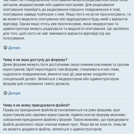
Так само, як і повідомлення, опитування можуть редагуватись лише їхнім
автором, модераторами або адміністраторами. Для редагування
опитування перейдіть до редагування першого повідомлення в темі;
опитування завжди пов'язане з ним. Якщо ніхто не встиг проголосувати, то
ви можете видалити опитування або відредагувати будь-який з варіантів
відповіді. Однак якщо хтось уже проголосував, лише модератори та
адміністратори можуть редагувати та видаляти опитування. Це зроблено
для того, щоб ніхто не зміг змінювати варіанти відповіді під час
голосування.
Догори
Чому я не маю доступу до форуму?
Деякі форуми можуть бути доступними лише певним учасникам та групам
користувачів. Щоб переглядати такі форуми, створювати в них теми,
надсилати повідомлення, вчиняти інші дії, вам може знадобитися
спеціальний дозвіл. Зв'яжіться з модератором або адміністратором
форуму для отримання такого дозволу.
Догори
Чому я не можу приєднувати файли?
Права на приєднання файлів встановлюються на рівні форумів, груп
користувачів або окремих користувачів. Адміністратор форуму можливо
заборонив приєднання файлів у форумі. Також можливо, що приєднувати
файли дозволено лише членам певних груп. Якщо ви не знаєте, чому ви
не можете додавати файли, зв'яжіться з адміністратором.