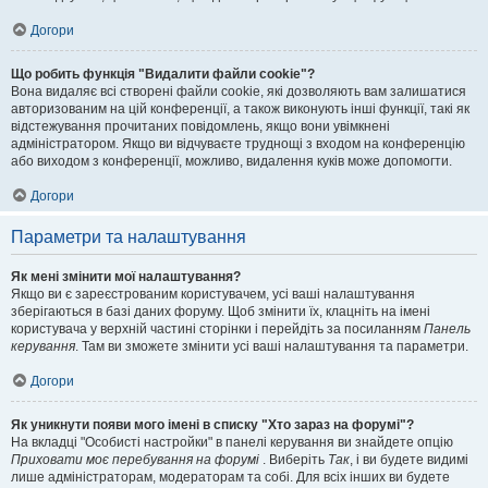
Догори
Що робить функція "Видалити файли cookie"?
Вона видаляє всі створені файли cookie, які дозволяють вам залишатися
авторизованим на цій конференції, а також виконують інші функції, такі як
відстежування прочитаних повідомлень, якщо вони увімкнені
адміністратором. Якщо ви відчуваєте труднощі з входом на конференцію
або виходом з конференції, можливо, видалення куків може допомогти.
Догори
Параметри та налаштування
Як мені змінити мої налаштування?
Якщо ви є зареєстрованим користувачем, усі ваші налаштування
зберігаються в базі даних форуму. Щоб змінити їх, клацніть на імені
користувача у верхній частині сторінки і перейдіть за посиланням
Панель
керування
. Там ви зможете змінити усі ваші налаштування та параметри.
Догори
Як уникнути появи мого імені в списку "Хто зараз на форумі"?
На вкладці "Особисті настройки" в панелі керування ви знайдете опцію
Приховати моє перебування на форумі
. Виберіть
Так
, і ви будете видимі
лише адміністраторам, модераторам та собі. Для всіх інших ви будете