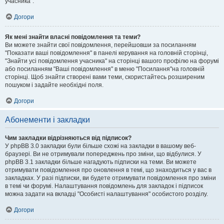
учасника".
Догори
Як мені знайти власні повідомлення та теми?
Ви можете знайти свої повідомлення, перейшовши за посиланням
"Показати ваші повідомлення" в панелі керування на головній сторінці,
"Знайти усі повідомлення учасника" на сторінці вашого профілю на форумі
або посиланням "Ваші повідомлення" в меню "Посилання"на головній
сторінці. Щоб знайти створені вами теми, скористайтесь розширеним
пошуком і задайте необхідні поля.
Догори
Абонементи і закладки
Чим закладки відрізняються від підписок?
У phpBB 3.0 закладки були більше схожі на закладки в вашому веб-
браузері. Ви не отримували попереджень про зміни, що відбулися. У
phpBB 3.1 закладки більше нагадують підписки на теми. Ви можете
отримувати повідомлення про оновлення в темі, що знаходиться у вас в
закладках. У разі підписки, ви будете отримувати повідомлення про зміни
в темі чи форумі. Налаштування повідомлень для закладок і підписок
можна задати на вкладці "Особисті налаштування" особистого розділу.
Догори