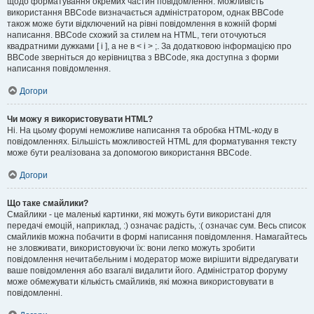
щодо форматування окремих частин повідомлення. Можливість
використання BBCode визначається адміністратором, однак BBCode
також може бути відключений на рівні повідомлення в кожній формі
написання. BBCode схожий за стилем на HTML, теги оточуються
квадратними дужками [ і ], а не в < і > ;. За додатковою інформацією про
BBCode зверніться до керівництва з BBCode, яка доступна з форми
написання повідомлення.
Догори
Чи можу я використовувати HTML?
Ні. На цьому форумі неможливе написання та обробка HTML-коду в
повідомленнях. Більшість можливостей HTML для форматування тексту
може бути реалізована за допомогою використання BBCode.
Догори
Що таке смайлики?
Смайлики - це маленькі картинки, які можуть бути використані для
передачі емоцій, наприклад, :) означає радість, :( означає сум. Весь список
смайликів можна побачити в формі написання повідомлення. Намагайтесь
не зловживати, використовуючи їх: вони легко можуть зробити
повідомлення нечитабельним і модератор може вирішити відредагувати
ваше повідомлення або взагалі видалити його. Адміністратор форуму
може обмежувати кількість смайликів, які можна використовувати в
повідомленні.