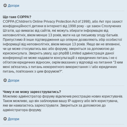
Догори
Що таке COPPA?
COPPA (Children's Online Privacy Protection Act of 1998), або Акт про захист
конфіденційності дитини в інтернеті від 1998 року - це закон Сполучених
Штатів, що вимагає від сайтів, які можуть збирати інформацію від
неповнолітніх, віком менше 13 років, мати на це письмову згоду батьків.
Припустимо й інше підтвердження що опікуни дозволяють збір особистої
інформації від неповнолітніх, віком менше 13 років. Якщо ви не впевнені,
чи це може стосуватись вас або форуму, зверніться за допомогою до
юрисконсульта. Зверніть увагу, що phpBB Limited адміністрація даної
конференції не може надавати консультацій з юридичних питань і не є
об'єктом юридичних відносин, окрім вказаних у відповіді на питання "З ким
мені зв'язатись з питань некоректного використання і / або юридичних
питань, пов'язаних з цим форумом?".
Догори
Чому я не можу зареєструватись?
Можливо адміністратор форуму відключив реєстрацію нових користувачів.
Також можливо, що він заблокував вашу IP-адресу або ім'я користувача,
яке ви намагаєтесь зареєструвати. Зверніться за допомогою до
адміністратора форуму.
Догори