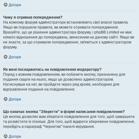
Догори
Чому я отримав попередження?
На кожному форумі адміністратори встановлюють свої власні правила.
Якщо ви порушили правила, ви можете отримати попередження.
Врахуйте, що це рішення адміністратора форуму, і phpBB Limited не має
ніякого відношення до попереджень, винесеним на даному сайті. Якщо ви
не знаєте, за що отримали попередження, зв'яжіться з адміністратором
форуму.
Догори
Як мені поскаржитись на повідомлення модератору?
Поряд з кожним повідомленням, ви побачите кнопку, призначену для
подання скарги на нього, якщо це дозволено адміністратором.
Натиснувши на неї, ви пройдете через ряд кроків, необхідних для
відправлення подання на повідомлення.
Догори
Що означає кнопка "Зберегти" в формі написання повідомлення?
Ця кнопка дозволяє вам зберігати повідомлення для того, щоб завершити
та розмістити їх пізніше. Для того, щоб відкрити збережене повідомлення,
перейдіть в параграф "Чернетки" панелі керування.
Догори