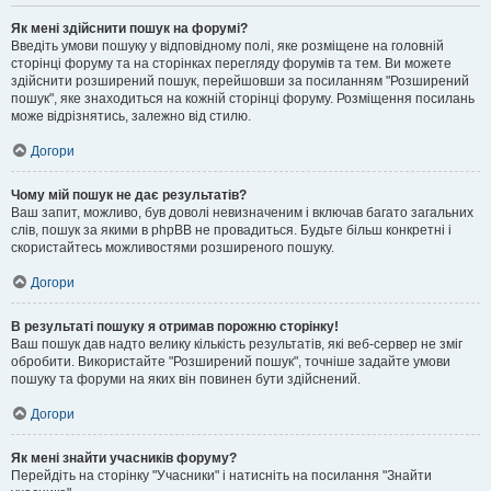
Як мені здійснити пошук на форумі?
Введіть умови пошуку у відповідному полі, яке розміщене на головній
сторінці форуму та на сторінках перегляду форумів та тем. Ви можете
здійснити розширений пошук, перейшовши за посиланням "Розширений
пошук", яке знаходиться на кожній сторінці форуму. Розміщення посилань
може відрізнятись, залежно від стилю.
Догори
Чому мій пошук не дає результатів?
Ваш запит, можливо, був доволі невизначеним і включав багато загальних
слів, пошук за якими в phpBB не провадиться. Будьте більш конкретні і
скористайтесь можливостями розширеного пошуку.
Догори
В результаті пошуку я отримав порожню сторінку!
Ваш пошук дав надто велику кількість результатів, які веб-сервер не зміг
обробити. Використайте "Розширений пошук", точніше задайте умови
пошуку та форуми на яких він повинен бути здійснений.
Догори
Як мені знайти учасників форуму?
Перейдіть на сторінку "Учасники" і натисніть на посилання "Знайти