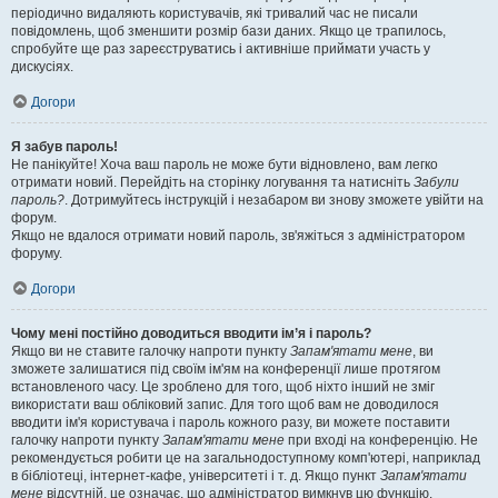
періодично видаляють користувачів, які тривалий час не писали
повідомлень, щоб зменшити розмір бази даних. Якщо це трапилось,
спробуйте ще раз зареєструватись і активніше приймати участь у
дискусіях.
Догори
Я забув пароль!
Не панікуйте! Хоча ваш пароль не може бути відновлено, вам легко
отримати новий. Перейдіть на сторінку логування та натисніть
Забули
пароль?
. Дотримуйтесь інструкцій і незабаром ви знову зможете увійти на
форум.
Якщо не вдалося отримати новий пароль, зв'яжіться з адміністратором
форуму.
Догори
Чому мені постійно доводиться вводити ім’я і пароль?
Якщо ви не ставите галочку напроти пункту
Запам'ятати мене
, ви
зможете залишатися під своїм ім'ям на конференції лише протягом
встановленого часу. Це зроблено для того, щоб ніхто інший не зміг
використати ваш обліковий запис. Для того щоб вам не доводилося
вводити ім'я користувача і пароль кожного разу, ви можете поставити
галочку напроти пункту
Запам'ятати мене
при вході на конференцію. Не
рекомендується робити це на загальнодоступному комп'ютері, наприклад
в бібліотеці, інтернет-кафе, університеті і т. д. Якщо пункт
Запам'ятати
мене
відсутній, це означає, що адміністратор вимкнув цю функцію.