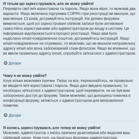
Я тільки що зареєструвався, але не можу увійти!
Перевірте свої ім'я користувача та пароль. Якщо вони вірні, то можливі два
варіанти. Якщо включена підтримка COPPA і при реєстрації ви вказали, що
вам менше 13 років, дотримуйтесь інструкцій. На деяких форумах
вимагається, щоб усі зареєстровані облікові записи були активовані
самостійно користувачами або адміністратором до входу в систему. Ця
інформація відображається в процесі реєстрації. Якщо вам було
надіслано email-повідомлення поштою, дотримуйтесь інструкцій. Якщо
email-повідомлення не отримано, то можливо, що ви вказали неправильну
адресу email або вона заблокований спам-фільтром. Якщо ви впевнені, що
ви ввели правильну адресу email, спробуйте зв'язатися з адміністратором.
Догори
Чому я не можу увійти?
Існує кілька можливих причин. Перш за все, переконайтесь, чи правильно
ви вводите ім'я користувача і пароль. Якщо дані введені правильно, то
необхідно зв'язатися з адміністратором, щоб перевірити, чи не був вам
заборонено доступ до форуму. Також можливо, що допущена помилка в
конфігурації форуму, зв'яжіться з адміністратором для виправлення
помилки.
Догори
Я колись зареєструвався, але тепер не можу увійти!
Можливо, адміністратор з якоїсь причини деактивував або видалив ваш
обліковий запис. Крім того, на багатьох форумах адміністратори