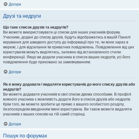
Догори
Друзі та недруги
Що таке список друзів та недругів?
Ви можете використовувати ці списки для інших учасників форуму.
Учасники, додані до списку друзів, будуть відображатись в вашій Панелі
керування для швидкого доступу до інформації про те, чи вони зараз в
мережі, і для відсилання їм приватних повідомлень. Повідомлення від цих
користувачів можуть виділятись, залежно від встановленого стилю
конференції. Якщо ви додали учасника в список ваших недругів, усі його
повідомлення буде приховано за замовчуванням.
Догори
Як я можу додавати / видаляти користувачів до мого списку друзів або
недругів?
Ви можете додавати учасників в свої списки двома способами. В профілі
кожного учасника є можливість додати його в список друзів або недругів.
Крім того, ви можете зробити це прямо з вашого особистого розділу,
безпосереднім введенням імені користувача. Ви також можете видаляти
учасників з ваших списків на тій самій сторінці.
Догори
Пошук по форумах