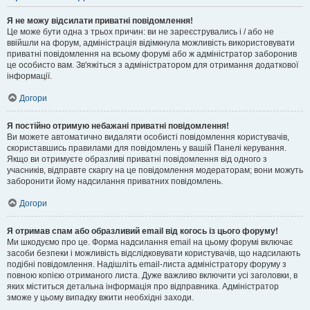
Я не можу відсилати приватні повідомлення!
Це може бути одна з трьох причин: ви не зареєструвались і / або не
ввійшли на форум, адміністрація відімкнула можливість використовувати
приватні повідомлення на всьому форумі або ж адміністратор заборонив
це особисто вам. Зв'яжіться з адміністратором для отримання додаткової
інформації.
Догори
Я постійно отримую небажані приватні повідомлення!
Ви можете автоматично видаляти особисті повідомлення користувачів,
скориставшись правилами для повідомлень у вашій Панелі керування.
Якщо ви отримуєте образливі приватні повідомлення від одного з
учасників, відправте скаргу на це повідомлення модераторам; вони можуть
заборонити йому надсилання приватних повідомлень.
Догори
Я отримав спам або образливий email від когось із цього форуму!
Ми шкодуємо про це. Форма надсилання email на цьому форумі включає
засоби безпеки і можливість відслідковувати користувачів, що надсилають
подібні повідомлення. Надішліть email-листа адміністратору форуму з
повною копією отриманого листа. Дуже важливо включити усі заголовки, в
яких міститься детальна інформація про відправника. Адміністратор
зможе у цьому випадку вжити необхідні заходи.