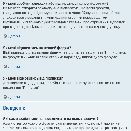
Як мені зробити закладку або підписатись на певні форуми?
Ви можете створити закладку або підписатись на певні форуми,
клацнувши по відповідному посиланню в меню "Керування темою", яке
знаходиться у верхній і нижній частині сторінки перегляду тем.
Відзначивши галочкою пункт "Повідомляти мені про отримання відповіді"
при відправці повідомлення, ви також підпишетеся на відповідну тему.
Догори
Як мені підписатись на певний форум?
Щоб підписатись на певний форум, натисніть на посилання "Підписатись
на форум" в нижній частині сторінки перегляду відповідного форуму.
Догори
Як мені відмовитись від підписки?
Для відмови від підписки, перейдіть в Панель керування і натисніть на
посилання "Підписки".
Догори
Вкладення
Які саме файли можна приєднувати на цьому форумі?
Адміністратор кожного форуму сам визначає типи файлів. Якщо ви не
знаєте, які саме файли дозволені, запитайте про це адміністратора цього