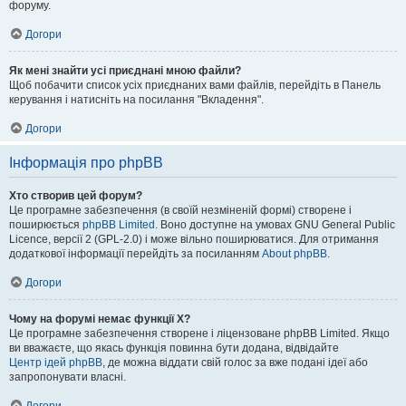
форуму.
Догори
Як мені знайти усі приєднані мною файли?
Щоб побачити список усіх приєднаних вами файлів, перейдіть в Панель
керування і натисніть на посилання "Вкладення".
Догори
Інформація про phpBB
Хто створив цей форум?
Це програмне забезпечення (в своїй незміненій формі) створене і
поширюється
phpBB Limited
. Воно доступне на умовах GNU General Public
Licence, версії 2 (GPL-2.0) і може вільно поширюватися. Для отримання
додаткової інформації перейдіть за посиланням
About phpBB
.
Догори
Чому на форумі немає функції X?
Це програмне забезпечення створене і ліцензоване phpBB Limited. Якщо
ви вважаєте, що якась функція повинна бути додана, відвідайте
Центр ідей phpBB
, де можна віддати свій голос за вже подані ідеї або
запропонувати власні.