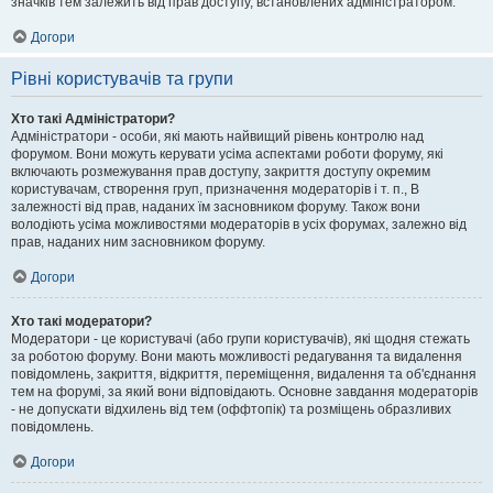
значків тем залежить від прав доступу, встановлених адміністратором.
Догори
Рівні користувачів та групи
Хто такі Адміністратори?
Адміністратори - особи, які мають найвищий рівень контролю над
форумом. Вони можуть керувати усіма аспектами роботи форуму, які
включають розмежування прав доступу, закриття доступу окремим
користувачам, створення груп, призначення модераторів і т. п., В
залежності від прав, наданих їм засновником форуму. Також вони
володіють усіма можливостями модераторів в усіх форумах, залежно від
прав, наданих ним засновником форуму.
Догори
Хто такі модератори?
Модератори - це користувачі (або групи користувачів), які щодня стежать
за роботою форуму. Вони мають можливості редагування та видалення
повідомлень, закриття, відкриття, переміщення, видалення та об'єднання
тем на форумі, за який вони відповідають. Основне завдання модераторів
- не допускати відхилень від тем (оффтопік) та розміщень образливих
повідомлень.
Догори