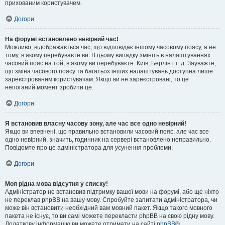
прихованим користувачем.
Догори
На форумі встановлено невірний час!
Можливо, відображається час, що відповідає іншому часовому поясу, а не
тому, в якому перебуваєте ви. В цьому випадку змініть в налаштуваннях
часовий пояс на той, в якому ви перебуваєте: Київ, Берлін і т. д. Зауважте,
що зміна часового поясу та багатьох інших налаштувань доступна лише
зареєстрованим користувачам. Якщо ви не зареєстровані, то це
непоганий момент зробити це.
Догори
Я встановив власну часову зону, але час все одно невірний!
Якщо ви впевнені, що правильно встановили часовий пояс, але час все
одно невірний, значить, годинник на сервері встановлено неправильно.
Повідомте про це адміністратора для усунення проблеми.
Догори
Моя рідна мова відсутня у списку!
Адміністратор не встановив підтримку вашої мови на форумі, або ще ніхто
не переклав phpBB на вашу мову. Спробуйте запитати адміністратора, чи
може він встановити необхідний вам мовний пакет. Якщо такого мовного
пакета не існує, то ви самі можете перекласти phpBB на свою рідну мову.
Додаткову інформацію ви можете отримати на сайті
phpBB
®.