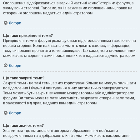
Оголошення відображаються в верхній частині кожної сторінки форуму, в
якому вони створені. Так само, як і з важливими оголошеннями, право на
створення оголошень надається адміністратором.
Догори
Що таке прикріплені теми?
Прикріплені теми в форумі розміщуються під оголошеннями і виключно на
першій сторінці. Вони найчастіше містять досить важливу інформацію,
тому ви повинні прочитати їх якнайшвидше. Так само, як і з оголошеннями,
можливість створення вами прикріплених тем надається адміністратором.
Догори
Що таке закриті теми?
Закриті теми - це такі теми, в яких користувачі більше не можуть залишати
повідомлення і будь-які опитування в них автоматично завершуються.
Теми можуть бути закриті виключно модераторами або адміністраторами
форуму. Ви також можете мати можливість закривати створені вами теми,
в залежності від прав, наданих вам адміністратором.
Догори
Що таке значок теми?
Значки тем - це встановлені автором зображення, які пов'язані з
повідомленнями та відображають їхній зміст. Можливість використання