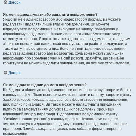
Догори
Як мені відредагувати або видалити повідомлення?
Якщо ви не є адміністратором або модератором форуму, ви можете
редагувати і видаляти лише власні повідомлення. Ви можете
відредагувати повідомлення, натиснувши на кнопку
Редагувати
у
відповідному повідомленні, інколи лише протягом обмеженого часу з
моменту створення. Якщо хтось вже відповів на повідомлення, то під ним
з'явиться невеличкий напис, який показує скільки разів ви редагували, а
також дату і час останньої з них. Воно не з'явиться, якщо повідомлення
редагував адміністратор або модератор, хоча вони можуть залишити
інформацію про зроблені зміни на свій розсуд. Врахуйте, що звичайні
користувачі не можуть видалити повідомлення, на яке вже хтось відповів.
Догори
Як мені додати підпис до мого повідомлення?
Щоб додати підпис до повідомлення, ви повинні спочатку створити його в
вашому профілі. Після цього ви можете поставити галочку напроти пункту
Завжди використовувати ваш підпис
в формі створення повідомлення,
щоб підпис приєднався. Ви також можете налаштувати приєднання
підпису за замовчуванням до усіх ваших повідомлень, зробивши
відповідний вибір у параграфі "Відправлення повідомлень" пункту
"Особисті налаштування" у вашому профілі. Незважаючи на це, ви
зможете скасувати додавання підпису в окремих повідомлення, знявши
прапорець
Завжди використовувати ваш підпис
в формі створення
повідомлення.