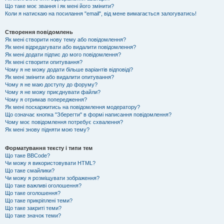
Що таке моє звання і як мені його змінити?
Коли я натискаю на посилання "email", від мене вимагається залогуватись!
Створення повідомлень
Як мені створити нову тему або повідомлення?
Як мені відредагувати або видалити повідомлення?
Як мені додати підпис до мого повідомлення?
Як мені створити опитування?
Чому я не можу додати більше варіантів відповіді?
Як мені змінити або видалити опитування?
Чому я не маю доступу до форуму?
Чому я не можу приєднувати файли?
Чому я отримав попередження?
Як мені поскаржитись на повідомлення модератору?
Що означає кнопка "Зберегти" в формі написання повідомлення?
Чому моє повідомлення потребує схвалення?
Як мені знову підняти мою тему?
Форматування тексту і типи тем
Що таке BBCode?
Чи можу я використовувати HTML?
Що таке смайлики?
Чи можу я розміщувати зображення?
Що таке важливі оголошення?
Що таке оголошення?
Що таке прикріплені теми?
Що таке закриті теми?
Що таке значок теми?