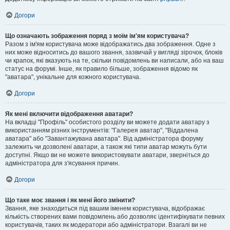
Догори
Що означають зображення поряд з моїм ім'ям користувача?
Разом з ім'ям користувача може відображатись два зображення. Одне з
них може відноситись до вашого звання, зазвичай у вигляді зірочок, блоків
чи крапок, які вказують на те, скільки повідомлень ви написали, або на ваш
статус на форумі. Інше, як правило більше, зображення відомо як
"аватара", унікальне для кожного користувача.
Догори
Як мені включити відображення аватари?
На вкладці "Профіль" особистого розділу ви можете додати аватару з
використанням різних інструментів: "Галерея аватар", "Віддалена
аватара" або "Завантажувана аватара". Від адміністратора форуму
залежить чи дозволені аватари, а також які типи аватар можуть бути
доступні. Якщо ви не можете використовувати аватари, зверніться до
адміністратора для з'ясування причин.
Догори
Що таке моє звання і як мені його змінити?
Звання, яке знаходиться під вашим іменем користувача, відображає
кількість створених вами повідомлень або дозволяє ідентифікувати певних
користувачів, таких як модератори або адміністратори. Взагалі ви не