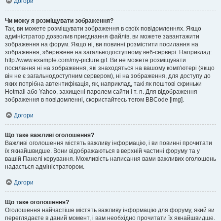
Догори
Чи можу я розміщувати зображення?
Так, ви можете розміщувати зображення в своїх повідомленнях. Якщо
адміністратор дозволив приєднання файлів, ви можете завантажити
зображення на форум. Якщо ні, ви повинні розмістити посилання на
зображення, збережене на загальнодоступному веб-сервері. Наприклад:
http://www.example.com/my-picture.gif. Ви не можете розміщувати
посилання ні на зображення, які знаходяться на вашому комп'ютері (якщо
він не є загальнодоступним сервером), ні на зображення, для доступу до
яких потрібна автентифікація, як, наприклад, такі як поштові скриньки
Hotmail або Yahoo, захищені паролем сайти і т. п. Для відображення
зображення в повідомленні, скористайтесь тегом BBCode [img].
Догори
Що таке важливі оголошення?
Важливі оголошення містять важливу інформацію, і ви повинні прочитати
їх якнайшвидше. Вони відображаються в верхній частині форуму та у
вашій Панелі керування. Можливість написання вами важливих оголошень
надається адміністратором.
Догори
Що таке оголошення?
Оголошення найчастіше містять важливу інформацію для форуму, який ви
переглядаєте в даний момент, і вам необхідно прочитати їх якнайшвидше.