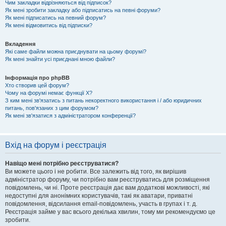
Чим закладки відрізняються від підписок?
Як мені зробити закладку або підписатись на певні форуми?
Як мені підписатись на певний форум?
Як мені відмовитись від підписки?
Вкладення
Які саме файли можна приєднувати на цьому форумі?
Як мені знайти усі приєднані мною файли?
Інформація про phpBB
Хто створив цей форум?
Чому на форумі немає функції X?
З ким мені зв'язатись з питань некоректного використання і / або юридичних
питань, пов'язаних з цим форумом?
Як мені зв'язатися з адміністратором конференції?
Вхід на форум і реєстрація
Навіщо мені потрібно реєструватися?
Ви можете цього і не робити. Все залежить від того, як вирішив
адміністратор форуму, чи потрібно вам реєструватись для розміщення
повідомлень, чи ні. Проте реєстрація дає вам додаткові можливості, які
недоступні для анонімних користувачів, такі як аватари, приватні
повідомлення, відсилання email-повідомлень, участь в групах і т. д.
Реєстрація займе у вас всього декілька хвилин, тому ми рекомендуємо це
зробити.