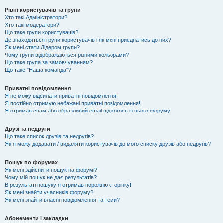
Рівні користувачів та групи
Хто такі Адміністратори?
Хто такі модератори?
Що таке групи користувачів?
Де знаходяться групи користувачів і як мені приєднатись до них?
Як мені стати Лідером групи?
Чому групи відображаються різними кольорами?
Що таке група за замовчуванням?
Що таке "Наша команда"?
Приватні повідомлення
Я не можу відсилати приватні повідомлення!
Я постійно отримую небажані приватні повідомлення!
Я отримав спам або образливий email від когось із цього форуму!
Друзі та недруги
Що таке список друзів та недругів?
Як я можу додавати / видаляти користувачів до мого списку друзів або недругів?
Пошук по форумах
Як мені здійснити пошук на форумі?
Чому мій пошук не дає результатів?
В результаті пошуку я отримав порожню сторінку!
Як мені знайти учасників форуму?
Як мені знайти власні повідомлення та теми?
Абонементи і закладки