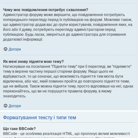
Чому моє повідомлення потребує схвалення?
Адміністратор форуму може вирішити, що повідомлення потребують
попереднього перегляду перед їх публікацією на форумі. Можливо також,
що адміністратор додав вас до групи користувачів, повідомлення яких, на
його або її думку, потребують перегляду адміністратором перед
публікацією. Будь ласка, зверніться до адміністратора для отримання
додаткової інформації.
Догори
Як мені знову підняти мою тему?
Натиснувши на посилання "Підняти тему" при її перегляді, ви "піднімете"
тему в верхню частину першої сторінки форуму. Якщо цього не
відбувається, то це означає, що можливість підняття тим могла бути
відключена, або час, який повинен пройти до повторного підняття теми,
ще не вийшов. Також можна підняти тему, просто відповівши на неї, однак
переконайтесь, що ви не порушуєте правила форуму, в якому
знаходитесь.
Догори
Форматування тексту і типи тем
Що таке BBCode?
BBCode - це особлива реалізація HTML, що пропонує великі можливості