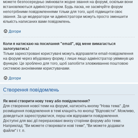
можете безпосередньо змінювати жодне звання на форумі, оскільки вони
встановлюються адміністратором. Будь ласка, не засмічуйте форум
непотрібними повідомленнями тільки для того, щоб підвищити своє
звання. За це модератори чи адміністратори можуть просто зменшити
кількість написаних вами повідомлень.
Догори
Коли я натискаю на посилання "email", від мене вимагається
залогуватись!
Тільки зареєстровані користувачі можуть відправляти email-повідомлення
на форумі через вбудовану форму, і лише якщо адміністратор увімкнув цю
функцію. Це зроблено для того, щоб запобігти зловживанню поштовою
системою анонімними користувачами.
Догори
Створення повідомлень
Як мені створити нову тему або повідомлення?
Для створення нової теми на форумі, натисніть кнопку "Нова тема". Для
розміщення повідомлення в темі клацніть по кнопці "Відповісти". Можливо,
доведеться зареєструватися, перш ніж відправити повідомлення.
Доступні для вас дії перераховані внизу сторінки форуму або теми.
Наприклад: "Ви можете створювати нові теми", "Ви можете додавати
файли" і т. п.