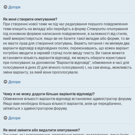
Догори
Як мені створити опитування?
При створенні нової теми чи під час редагування першого повідомлення
теми клацніть на вкладці або перейдіть в форму
Створити опитування
під основною формою написання повідомлення, в залежності від стилю,
який використовується; якщо ви не бачите такої вкладки або форми, то ви
не маєте прав для створення опитувань. Вкажіть питання і як мінімум два
варіанти відповіді в відповідних полях, переконавшись, що кожен варіант
потрібно вводити в окремій стрічці поля вводу тексту. Ви також можете
встановити кількість варіантів відповіді, які можуть обирати користувачі
при голосуванні за допомогою "Варіантів відповіді", обмеження в часі для
голосування в днях (0 для вічного голосування) і, на сам кінець, можливість
зміни варіанту, за який вони проголосували.
Догори
Чому я не можу додати більше варіантів відповіді?
Обмеження кількості варіантів відповіді встановлює адміністратор форуму.
Якщо вам необхідна більша кількості варіантів, аніж це передбачено,
зв'яжіться з адміністратором форуму.
Догори
Як мені змінити або видалити опитування?