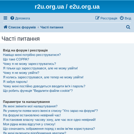
r2u.org.ua / e2u.org.ua
Допомога
Реєстрація
Вхід
П
Список форумів
Часті питання
о
Часті питання
ш
у
Вхід на форум і реєстрація
Навіщо мені потрібно реєструватися?
к
Що таке COPPA?
Чому я не можу зареєструватись?
Я тільки що зареєструвався, але не можу увійти!
Чому я не можу увійти?
Я колись зареєструвався, але тепер не можу увійти!
Я забув пароль!
Чому мені постійно доводиться вводити ім’я і пароль?
Що робить функція "Видалити файли cookie"?
Параметри та налаштування
Як мені змінити мої налаштування?
Як уникнути появи мого імені в списку "Хто зараз на форумі"?
На форумі встановлено невірний час!
Я встановив власну часову зону, але час все одно невірний!
Моя рідна мова відсутня у списку!
Що означають зображення поряд з моїм ім'ям користувача?
Як мені включити відображення аватари?