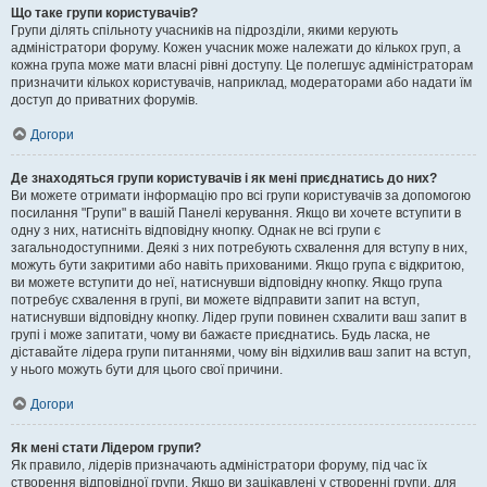
Що таке групи користувачів?
Групи ділять спільноту учасників на підрозділи, якими керують
адміністратори форуму. Кожен учасник може належати до кількох груп, а
кожна група може мати власні рівні доступу. Це полегшує адміністраторам
призначити кількох користувачів, наприклад, модераторами або надати їм
доступ до приватних форумів.
Догори
Де знаходяться групи користувачів і як мені приєднатись до них?
Ви можете отримати інформацію про всі групи користувачів за допомогою
посилання "Групи" в вашій Панелі керування. Якщо ви хочете вступити в
одну з них, натисніть відповідну кнопку. Однак не всі групи є
загальнодоступними. Деякі з них потребують схвалення для вступу в них,
можуть бути закритими або навіть прихованими. Якщо група є відкритою,
ви можете вступити до неї, натиснувши відповідну кнопку. Якщо група
потребує схвалення в групі, ви можете відправити запит на вступ,
натиснувши відповідну кнопку. Лідер групи повинен схвалити ваш запит в
групі і може запитати, чому ви бажаєте приєднатись. Будь ласка, не
діставайте лідера групи питаннями, чому він відхилив ваш запит на вступ,
у нього можуть бути для цього свої причини.
Догори
Як мені стати Лідером групи?
Як правило, лідерів призначають адміністратори форуму, під час їх
створення відповідної групи. Якщо ви зацікавлені у створенні групи, для