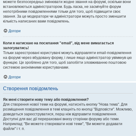
можете безпосередньо змінювати жодне звання на форумі, оскільки вони
встановлюються адміністратором. Будь ласка, не засмічуйте форум
непотрібними повідомленнями тільки для того, щоб підвищити своє
звання. За це модератори чи адміністратори можуть просто зменшити
кількість написаних вами повідомлень.
Догори
Коли я натискаю на посилання "email", від мене вимагається
залогуватись!
Тільки зареєстровані користувачі можуть відправляти email-повідомлення
на форумі через вбудовану форму, і лише якщо адміністратор увімкнув цю
функцію. Це зроблено для того, щоб запобігти зловживанню поштовою
системою анонімними користувачами.
Догори
Створення повідомлень
Як мені створити нову тему або повідомлення?
Для створення нової теми на форумі, натисніть кнопку "Нова тема". Для
розміщення повідомлення в темі клацніть по кнопці "Відповісти". Можливо,
доведеться зареєструватися, перш ніж відправити повідомлення.
Доступні для вас дії перераховані внизу сторінки форуму або теми.
Наприклад: "Ви можете створювати нові теми", "Ви можете додавати
файли" і т. п.