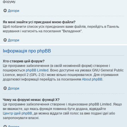
форуму.
Догори
Як мені знайти усі приєднані мною файли?
Щоб побачити список усіх приєднаних вами файлів, перейдіть в Панель
керування і натисніть на посилання "Вкладення".
Догори
Інформація про phpBB
Хто створив цей форум?
Це програмне забезпечення (в своїй незміненій формі) створене і
поширюється
phpBB Limited
. Воно доступне на умовах GNU General Public
Licence, версії 2 (GPL-2.0) і може вільно поширюватися. Для отримання
додаткової інформації перейдіть за посиланням
About phpBB
.
Догори
Чому на форумі немає функції X?
Це програмне забезпечення створене і ліцензоване phpBB Limited. Якщо
ви вважаєте, що якась функція повинна бути додана, відвідайте
Центр ідей phpBB
, де можна віддати свій голос за вже подані ідеї або
запропонувати власні.