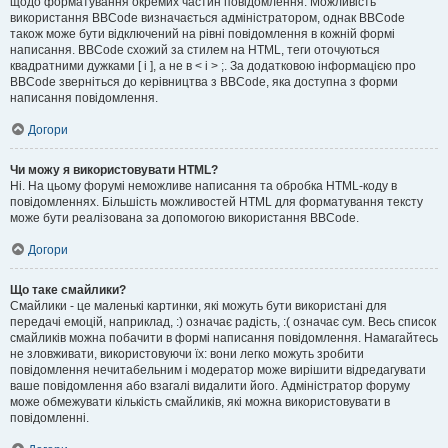
щодо форматування окремих частин повідомлення. Можливість
використання BBCode визначається адміністратором, однак BBCode
також може бути відключений на рівні повідомлення в кожній формі
написання. BBCode схожий за стилем на HTML, теги оточуються
квадратними дужками [ і ], а не в < і > ;. За додатковою інформацією про
BBCode зверніться до керівництва з BBCode, яка доступна з форми
написання повідомлення.
Догори
Чи можу я використовувати HTML?
Ні. На цьому форумі неможливе написання та обробка HTML-коду в
повідомленнях. Більшість можливостей HTML для форматування тексту
може бути реалізована за допомогою використання BBCode.
Догори
Що таке смайлики?
Смайлики - це маленькі картинки, які можуть бути використані для
передачі емоцій, наприклад, :) означає радість, :( означає сум. Весь список
смайликів можна побачити в формі написання повідомлення. Намагайтесь
не зловживати, використовуючи їх: вони легко можуть зробити
повідомлення нечитабельним і модератор може вирішити відредагувати
ваше повідомлення або взагалі видалити його. Адміністратор форуму
може обмежувати кількість смайликів, які можна використовувати в
повідомленні.