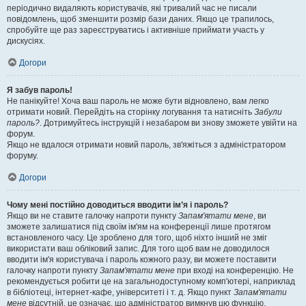
періодично видаляють користувачів, які тривалий час не писали
повідомлень, щоб зменшити розмір бази даних. Якщо це трапилось,
спробуйте ще раз зареєструватись і активніше приймати участь у
дискусіях.
Догори
Я забув пароль!
Не панікуйте! Хоча ваш пароль не може бути відновлено, вам легко
отримати новий. Перейдіть на сторінку логування та натисніть
Забули
пароль?
. Дотримуйтесь інструкцій і незабаром ви знову зможете увійти на
форум.
Якщо не вдалося отримати новий пароль, зв'яжіться з адміністратором
форуму.
Догори
Чому мені постійно доводиться вводити ім’я і пароль?
Якщо ви не ставите галочку напроти пункту
Запам'ятати мене
, ви
зможете залишатися під своїм ім'ям на конференції лише протягом
встановленого часу. Це зроблено для того, щоб ніхто інший не зміг
використати ваш обліковий запис. Для того щоб вам не доводилося
вводити ім'я користувача і пароль кожного разу, ви можете поставити
галочку напроти пункту
Запам'ятати мене
при вході на конференцію. Не
рекомендується робити це на загальнодоступному комп'ютері, наприклад
в бібліотеці, інтернет-кафе, університеті і т. д. Якщо пункт
Запам'ятати
мене
відсутній, це означає, що адміністратор вимкнув цю функцію.