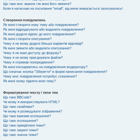
Що таке моє звання і як мені його змінити?
Коли я натискаю на посилання "email", від мене вимагається залогуватись!
Створення повідомлень
Як мені створити нову тему або повідомлення?
Як мені відредагувати або видалити повідомлення?
Як мені додати підпис до мого повідомлення?
Як мені створити опитування?
Чому я не можу додати більше варіантів відповіді?
Як мені змінити або видалити опитування?
Чому я не маю доступу до форуму?
Чому я не можу приєднувати файли?
Чому я отримав попередження?
Як мені поскаржитись на повідомлення модератору?
Що означає кнопка "Зберегти" в формі написання повідомлення?
Чому моє повідомлення потребує схвалення?
Як мені знову підняти мою тему?
Форматування тексту і типи тем
Що таке BBCode?
Чи можу я використовувати HTML?
Що таке смайлики?
Чи можу я розміщувати зображення?
Що таке важливі оголошення?
Що таке оголошення?
Що таке прикріплені теми?
Що таке закриті теми?
Що таке значок теми?