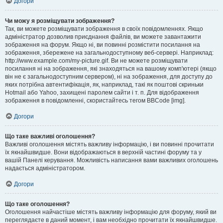
Догори
Чи можу я розміщувати зображення?
Так, ви можете розміщувати зображення в своїх повідомленнях. Якщо
адміністратор дозволив приєднання файлів, ви можете завантажити
зображення на форум. Якщо ні, ви повинні розмістити посилання на
зображення, збережене на загальнодоступному веб-сервері. Наприклад:
http://www.example.com/my-picture.gif. Ви не можете розміщувати
посилання ні на зображення, які знаходяться на вашому комп'ютері (якщо
він не є загальнодоступним сервером), ні на зображення, для доступу до
яких потрібна автентифікація, як, наприклад, такі як поштові скриньки
Hotmail або Yahoo, захищені паролем сайти і т. п. Для відображення
зображення в повідомленні, скористайтесь тегом BBCode [img].
Догори
Що таке важливі оголошення?
Важливі оголошення містять важливу інформацію, і ви повинні прочитати
їх якнайшвидше. Вони відображаються в верхній частині форуму та у
вашій Панелі керування. Можливість написання вами важливих оголошень
надається адміністратором.
Догори
Що таке оголошення?
Оголошення найчастіше містять важливу інформацію для форуму, який ви
переглядаєте в даний момент, і вам необхідно прочитати їх якнайшвидше.