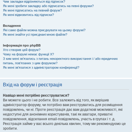
Чим закладки відрізняються від підписок?
Як мені зробити закладку або підписатись на певні форуми?
Як мені підписатись на певний форум?
Як мені відмовитись від підписки?
Вкладення
Які саме файли можна приєднувати на цьому форумі?
Як мені знайти усі приєднані мною файли?
Інформація про phpBB
Хто створив цей форум?
Чому на форумі немає функції X?
З ким мені зв'язатись з питань некоректного використання і / або юридичних
питань, пов'язаних з цим форумом?
Як мені зв'язатися з адміністратором конференції?
Вхід на форум і реєстрація
Навіщо мені потрібно реєструватися?
Ви можете цього і не робити. Все залежить від того, як вирішив
адміністратор форуму, чи потрібно вам реєструватись для розміщення
повідомлень, чи ні. Проте реєстрація дає вам додаткові можливості, які
недоступні для анонімних користувачів, такі як аватари, приватні
повідомлення, відсилання email-повідомлень, участь в групах і т. д.
Реєстрація займе у вас всього декілька хвилин, тому ми рекомендуємо це
зробити.