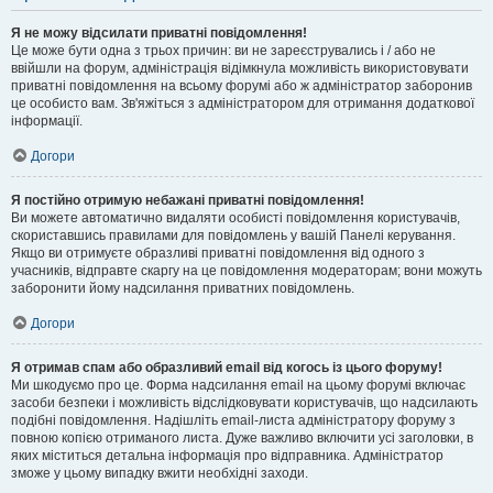
Я не можу відсилати приватні повідомлення!
Це може бути одна з трьох причин: ви не зареєструвались і / або не
ввійшли на форум, адміністрація відімкнула можливість використовувати
приватні повідомлення на всьому форумі або ж адміністратор заборонив
це особисто вам. Зв'яжіться з адміністратором для отримання додаткової
інформації.
Догори
Я постійно отримую небажані приватні повідомлення!
Ви можете автоматично видаляти особисті повідомлення користувачів,
скориставшись правилами для повідомлень у вашій Панелі керування.
Якщо ви отримуєте образливі приватні повідомлення від одного з
учасників, відправте скаргу на це повідомлення модераторам; вони можуть
заборонити йому надсилання приватних повідомлень.
Догори
Я отримав спам або образливий email від когось із цього форуму!
Ми шкодуємо про це. Форма надсилання email на цьому форумі включає
засоби безпеки і можливість відслідковувати користувачів, що надсилають
подібні повідомлення. Надішліть email-листа адміністратору форуму з
повною копією отриманого листа. Дуже важливо включити усі заголовки, в
яких міститься детальна інформація про відправника. Адміністратор
зможе у цьому випадку вжити необхідні заходи.