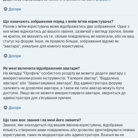
Догори
Що означають зображення поряд з моїм ім'ям користувача?
Разом з ім'ям користувача може відображатись два зображення. Одне з
них може відноситись до вашого звання, зазвичай у вигляді зірочок, блоків
чи крапок, які вказують на те, скільки повідомлень ви написали, або на ваш
статус на форумі. Інше, як правило більше, зображення відомо як
"аватара", унікальне для кожного користувача.
Догори
Як мені включити відображення аватари?
На вкладці "Профіль" особистого розділу ви можете додати аватару з
використанням різних інструментів: "Галерея аватар", "Віддалена
аватара" або "Завантажувана аватара". Від адміністратора форуму
залежить чи дозволені аватари, а також які типи аватар можуть бути
доступні. Якщо ви не можете використовувати аватари, зверніться до
адміністратора для з'ясування причин.
Догори
Що таке моє звання і як мені його змінити?
Звання, яке знаходиться під вашим іменем користувача, відображає
кількість створених вами повідомлень або дозволяє ідентифікувати певних
користувачів, таких як модератори або адміністратори. Взагалі ви не