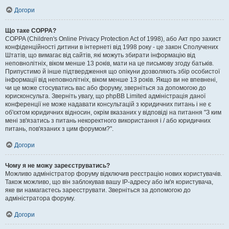
Догори
Що таке COPPA?
COPPA (Children's Online Privacy Protection Act of 1998), або Акт про захист
конфіденційності дитини в інтернеті від 1998 року - це закон Сполучених
Штатів, що вимагає від сайтів, які можуть збирати інформацію від
неповнолітніх, віком менше 13 років, мати на це письмову згоду батьків.
Припустимо й інше підтвердження що опікуни дозволяють збір особистої
інформації від неповнолітніх, віком менше 13 років. Якщо ви не впевнені,
чи це може стосуватись вас або форуму, зверніться за допомогою до
юрисконсульта. Зверніть увагу, що phpBB Limited адміністрація даної
конференції не може надавати консультацій з юридичних питань і не є
об'єктом юридичних відносин, окрім вказаних у відповіді на питання "З ким
мені зв'язатись з питань некоректного використання і / або юридичних
питань, пов'язаних з цим форумом?".
Догори
Чому я не можу зареєструватись?
Можливо адміністратор форуму відключив реєстрацію нових користувачів.
Також можливо, що він заблокував вашу IP-адресу або ім'я користувача,
яке ви намагаєтесь зареєструвати. Зверніться за допомогою до
адміністратора форуму.
Догори