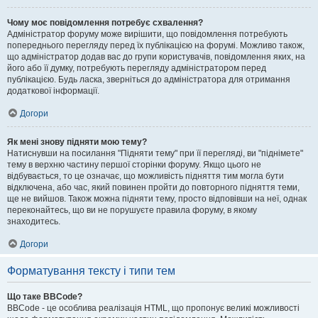
Чому моє повідомлення потребує схвалення?
Адміністратор форуму може вирішити, що повідомлення потребують
попереднього перегляду перед їх публікацією на форумі. Можливо також,
що адміністратор додав вас до групи користувачів, повідомлення яких, на
його або її думку, потребують перегляду адміністратором перед
публікацією. Будь ласка, зверніться до адміністратора для отримання
додаткової інформації.
Догори
Як мені знову підняти мою тему?
Натиснувши на посилання "Підняти тему" при її перегляді, ви "піднімете"
тему в верхню частину першої сторінки форуму. Якщо цього не
відбувається, то це означає, що можливість підняття тим могла бути
відключена, або час, який повинен пройти до повторного підняття теми,
ще не вийшов. Також можна підняти тему, просто відповівши на неї, однак
переконайтесь, що ви не порушуєте правила форуму, в якому
знаходитесь.
Догори
Форматування тексту і типи тем
Що таке BBCode?
BBCode - це особлива реалізація HTML, що пропонує великі можливості