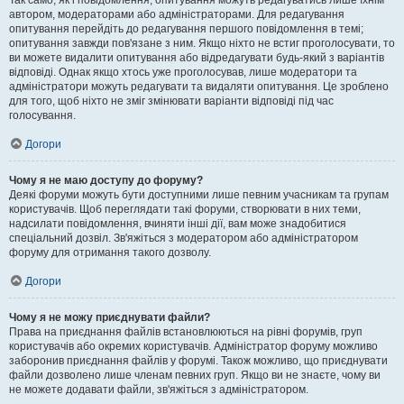
Так само, як і повідомлення, опитування можуть редагуватись лише їхнім
автором, модераторами або адміністраторами. Для редагування
опитування перейдіть до редагування першого повідомлення в темі;
опитування завжди пов'язане з ним. Якщо ніхто не встиг проголосувати, то
ви можете видалити опитування або відредагувати будь-який з варіантів
відповіді. Однак якщо хтось уже проголосував, лише модератори та
адміністратори можуть редагувати та видаляти опитування. Це зроблено
для того, щоб ніхто не зміг змінювати варіанти відповіді під час
голосування.
Догори
Чому я не маю доступу до форуму?
Деякі форуми можуть бути доступними лише певним учасникам та групам
користувачів. Щоб переглядати такі форуми, створювати в них теми,
надсилати повідомлення, вчиняти інші дії, вам може знадобитися
спеціальний дозвіл. Зв'яжіться з модератором або адміністратором
форуму для отримання такого дозволу.
Догори
Чому я не можу приєднувати файли?
Права на приєднання файлів встановлюються на рівні форумів, груп
користувачів або окремих користувачів. Адміністратор форуму можливо
заборонив приєднання файлів у форумі. Також можливо, що приєднувати
файли дозволено лише членам певних груп. Якщо ви не знаєте, чому ви
не можете додавати файли, зв'яжіться з адміністратором.