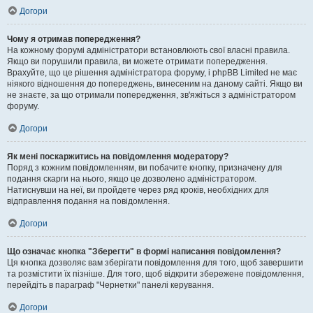
Догори
Чому я отримав попередження?
На кожному форумі адміністратори встановлюють свої власні правила.
Якщо ви порушили правила, ви можете отримати попередження.
Врахуйте, що це рішення адміністратора форуму, і phpBB Limited не має
ніякого відношення до попереджень, винесеним на даному сайті. Якщо ви
не знаєте, за що отримали попередження, зв'яжіться з адміністратором
форуму.
Догори
Як мені поскаржитись на повідомлення модератору?
Поряд з кожним повідомленням, ви побачите кнопку, призначену для
подання скарги на нього, якщо це дозволено адміністратором.
Натиснувши на неї, ви пройдете через ряд кроків, необхідних для
відправлення подання на повідомлення.
Догори
Що означає кнопка "Зберегти" в формі написання повідомлення?
Ця кнопка дозволяє вам зберігати повідомлення для того, щоб завершити
та розмістити їх пізніше. Для того, щоб відкрити збережене повідомлення,
перейдіть в параграф "Чернетки" панелі керування.
Догори