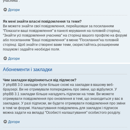
учасника".
Догори
Як мені знайти власні повідомлення та теми?
Ви можете знайти свої повідомлення, перейшовши за посиланням
"Показати ваші повідомлення" в панелі керування на головній сторінці,
"Знайти усі повідомлення учасника" на сторінці вашого профілю на форумі
або посиланням "Ваші повідомлення" в меню "Посилання"на головній
сторінці. Щоб знайти створені вами теми, скористайтесь розширеним
пошуком і задайте необхідні поля.
Догори
Абонементи і закладки
Чим закладки відрізняються від підписок?
У phpBB 3.0 закладки були більше схожі на закладки в вашому веб-
браузері. Ви не отримували попереджень про зміни, що відбулися. У
phpBB 3.1 закладки більше нагадують підписки на теми. Ви можете
отримувати повідомлення про оновлення в темі, що знаходиться у вас в
закладках. У разі підписки, ви будете отримувати повідомлення про зміни
в темі чи форумі. Налаштування повідомлень для закладок і підписок
можна задати на вкладці "Особисті налаштування" особистого розділу.
Догори