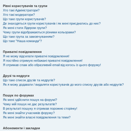
Рівні користувачів та групи
Хто такі Адміністратори?
Хто такі модератори?
Що таке групи користувачів?
Де знаходяться групи користувачів і як мені приєднатись до них?
Як мені стати Лідером групи?
Чому групи відображаються різними кольорами?
Що таке група за замовчуванням?
Що таке "Наша команда"?
Приватні повідомлення
Я не можу відсилати приватні повідомлення!
Я постійно отримую небажані приватні повідомлення!
Я отримав спам або образливий email від когось із цього форуму!
Друзі та недруги
Що таке список друзів та недругів?
Як я можу додавати / видаляти користувачів до мого списку друзів або недругів?
Пошук по форумах
Як мені здійснити пошук на форумі?
Чому мій пошук не дає результатів?
В результаті пошуку я отримав порожню сторінку!
Як мені знайти учасників форуму?
Як мені знайти власні повідомлення та теми?
Абонементи і закладки