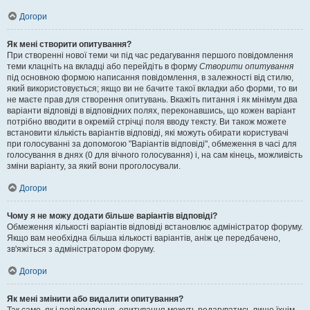
Догори
Як мені створити опитування?
При створенні нової теми чи під час редагування першого повідомлення
теми клацніть на вкладці або перейдіть в форму
Створити опитування
під основною формою написання повідомлення, в залежності від стилю,
який використовується; якщо ви не бачите такої вкладки або форми, то ви
не маєте прав для створення опитувань. Вкажіть питання і як мінімум два
варіанти відповіді в відповідних полях, переконавшись, що кожен варіант
потрібно вводити в окремій стрічці поля вводу тексту. Ви також можете
встановити кількість варіантів відповіді, які можуть обирати користувачі
при голосуванні за допомогою "Варіантів відповіді", обмеження в часі для
голосування в днях (0 для вічного голосування) і, на сам кінець, можливість
зміни варіанту, за який вони проголосували.
Догори
Чому я не можу додати більше варіантів відповіді?
Обмеження кількості варіантів відповіді встановлює адміністратор форуму.
Якщо вам необхідна більша кількості варіантів, аніж це передбачено,
зв'яжіться з адміністратором форуму.
Догори
Як мені змінити або видалити опитування?