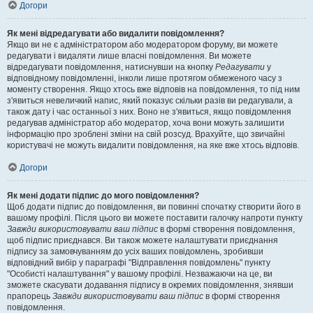
Догори
Як мені відредагувати або видалити повідомлення?
Якщо ви не є адміністратором або модератором форуму, ви можете
редагувати і видаляти лише власні повідомлення. Ви можете
відредагувати повідомлення, натиснувши на кнопку
Редагувати
у
відповідному повідомленні, інколи лише протягом обмеженого часу з
моменту створення. Якщо хтось вже відповів на повідомлення, то під ним
з'явиться невеличкий напис, який показує скільки разів ви редагували, а
також дату і час останньої з них. Воно не з'явиться, якщо повідомлення
редагував адміністратор або модератор, хоча вони можуть залишити
інформацію про зроблені зміни на свій розсуд. Врахуйте, що звичайні
користувачі не можуть видалити повідомлення, на яке вже хтось відповів.
Догори
Як мені додати підпис до мого повідомлення?
Щоб додати підпис до повідомлення, ви повинні спочатку створити його в
вашому профілі. Після цього ви можете поставити галочку напроти пункту
Завжди використовувати ваш підпис
в формі створення повідомлення,
щоб підпис приєднався. Ви також можете налаштувати приєднання
підпису за замовчуванням до усіх ваших повідомлень, зробивши
відповідний вибір у параграфі "Відправлення повідомлень" пункту
"Особисті налаштування" у вашому профілі. Незважаючи на це, ви
зможете скасувати додавання підпису в окремих повідомлення, знявши
прапорець
Завжди використовувати ваш підпис
в формі створення
повідомлення.