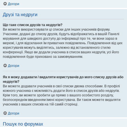
Догори
Друзі та недруги
Що таке список друзів та недругів?
Ви можете використовувати ці списки для інших учасників форуму.
Учасники, додані до списку друзів, будуть відображатись в вашій Панелі
керування для швидкого доступу до інформації про те, чи вони зараз в
мережі, і для відсилання їм приватних повідомлень. Повідомлення від цих
користувачів можуть виділятись, залежно від встановленого стилю
конференції. Якщо ви додали учасника в список ваших недругів, усі його
повідомлення буде приховано за замовчуванням.
Догори
Як я можу додавати / видаляти користувачів до мого списку друзів або
недругів?
Ви можете додавати учасників в свої списки двома способами. В профілі
кожного учасника є можливість додати його в список друзів або недругів.
Крім того, ви можете зробити це прямо з вашого особистого розділу,
безпосереднім введенням імені користувача. Ви також можете видаляти
учасників з ваших списків на тій самій сторінці.
Догори
Пошук по форумах