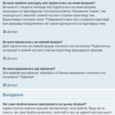
Як мені зробити закладку або підписатись на певні форуми?
Ви можете створити закладку або підписатись на певні форуми,
клацнувши по відповідному посиланню в меню "Керування темою", яке
знаходиться у верхній і нижній частині сторінки перегляду тем.
Відзначивши галочкою пункт "Повідомляти мені про отримання відповіді"
при відправці повідомлення, ви також підпишетеся на відповідну тему.
Догори
Як мені підписатись на певний форум?
Щоб підписатись на певний форум, натисніть на посилання "Підписатись
на форум" в нижній частині сторінки перегляду відповідного форуму.
Догори
Як мені відмовитись від підписки?
Для відмови від підписки, перейдіть в Панель керування і натисніть на
посилання "Підписки".
Догори
Вкладення
Які саме файли можна приєднувати на цьому форумі?
Адміністратор кожного форуму сам визначає типи файлів. Якщо ви не
знаєте, які саме файли дозволені, запитайте про це адміністратора цього