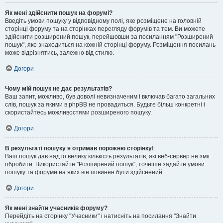
Як мені здійснити пошук на форумі?
Введіть умови пошуку у відповідному полі, яке розміщене на головній
сторінці форуму та на сторінках перегляду форумів та тем. Ви можете
здійснити розширений пошук, перейшовши за посиланням "Розширений
пошук", яке знаходиться на кожній сторінці форуму. Розміщення посилань
може відрізнятись, залежно від стилю.
Догори
Чому мій пошук не дає результатів?
Ваш запит, можливо, був доволі невизначеним і включав багато загальних
слів, пошук за якими в phpBB не провадиться. Будьте більш конкретні і
скористайтесь можливостями розширеного пошуку.
Догори
В результаті пошуку я отримав порожню сторінку!
Ваш пошук дав надто велику кількість результатів, які веб-сервер не зміг
обробити. Використайте "Розширений пошук", точніше задайте умови
пошуку та форуми на яких він повинен бути здійснений.
Догори
Як мені знайти учасників форуму?
Перейдіть на сторінку "Учасники" і натисніть на посилання "Знайти