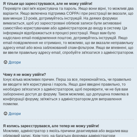
Я тільки що зареєструвався, але не можу увійти!
Перевірте свої ім'я користувача та пароль. Якщо вони вірні, то можливі два
варіанти. Якщо включена підтримка COPPA і при реєстрації ви вказали, що
вам менше 13 років, дотримуйтесь інструкцій. На деяких форумах
вимагається, щоб усі зареєстровані облікові записи були активовані
самостійно користувачами або адміністратором до входу в систему. Ця
інформація відображається в процесі реєстрації. Якщо вам було
надіслано email-повідомлення поштою, дотримуйтесь інструкцій. Якщо
email-повідомлення не отримано, то можливо, що ви вказали неправильну
адресу email або вона заблокований спам-фільтром. Якщо ви впевнені, що
ви ввели правильну адресу email, спробуйте зв'язатися з адміністратором.
Догори
Чому я не можу увійти?
Існує кілька можливих причин. Перш за все, переконайтесь, чи правильно
ви вводите ім'я користувача і пароль. Якщо дані введені правильно, то
необхідно зв'язатися з адміністратором, щоб перевірити, чи не був вам
заборонено доступ до форуму. Також можливо, що допущена помилка в
конфігурації форуму, зв'яжіться з адміністратором для виправлення
помилки.
Догори
Я колись зареєструвався, але тепер не можу увійти!
Можливо, адміністратор з якоїсь причини деактивував або видалив ваш
обліковий запис. Крім того, на багатьох форумах адміністратори