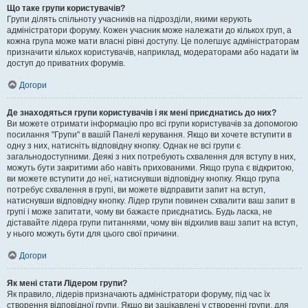
Що таке групи користувачів?
Групи ділять спільноту учасників на підрозділи, якими керують
адміністратори форуму. Кожен учасник може належати до кількох груп, а
кожна група може мати власні рівні доступу. Це полегшує адміністраторам
призначити кількох користувачів, наприклад, модераторами або надати їм
доступ до приватних форумів.
Догори
Де знаходяться групи користувачів і як мені приєднатись до них?
Ви можете отримати інформацію про всі групи користувачів за допомогою
посилання "Групи" в вашій Панелі керування. Якщо ви хочете вступити в
одну з них, натисніть відповідну кнопку. Однак не всі групи є
загальнодоступними. Деякі з них потребують схвалення для вступу в них,
можуть бути закритими або навіть прихованими. Якщо група є відкритою,
ви можете вступити до неї, натиснувши відповідну кнопку. Якщо група
потребує схвалення в групі, ви можете відправити запит на вступ,
натиснувши відповідну кнопку. Лідер групи повинен схвалити ваш запит в
групі і може запитати, чому ви бажаєте приєднатись. Будь ласка, не
діставайте лідера групи питаннями, чому він відхилив ваш запит на вступ,
у нього можуть бути для цього свої причини.
Догори
Як мені стати Лідером групи?
Як правило, лідерів призначають адміністратори форуму, під час їх
створення відповідної групи. Якщо ви зацікавлені у створенні групи, для