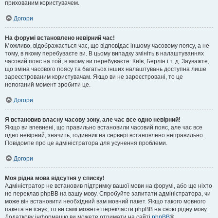
прихованим користувачем.
Догори
На форумі встановлено невірний час!
Можливо, відображається час, що відповідає іншому часовому поясу, а не
тому, в якому перебуваєте ви. В цьому випадку змініть в налаштуваннях
часовий пояс на той, в якому ви перебуваєте: Київ, Берлін і т. д. Зауважте,
що зміна часового поясу та багатьох інших налаштувань доступна лише
зареєстрованим користувачам. Якщо ви не зареєстровані, то це
непоганий момент зробити це.
Догори
Я встановив власну часову зону, але час все одно невірний!
Якщо ви впевнені, що правильно встановили часовий пояс, але час все
одно невірний, значить, годинник на сервері встановлено неправильно.
Повідомте про це адміністратора для усунення проблеми.
Догори
Моя рідна мова відсутня у списку!
Адміністратор не встановив підтримку вашої мови на форумі, або ще ніхто
не переклав phpBB на вашу мову. Спробуйте запитати адміністратора, чи
може він встановити необхідний вам мовний пакет. Якщо такого мовного
пакета не існує, то ви самі можете перекласти phpBB на свою рідну мову.
Додаткову інформацію ви можете отримати на сайті
phpBB
®.