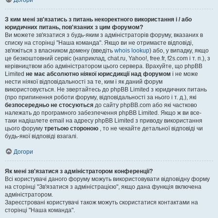
Догори
З ким мені зв'язатись з питань некоректного використання і / або
юридичних питань, пов'язаних з цим форумом?
Ви можете зв'язатися з будь-яким з адміністраторів форуму, вказаних в
списку на сторінці "Наша команда". Якщо ви не отримаєте відповіді,
зв'яжіться з власником домену (введіть
whois lookup
) або, у випадку, якщо
це безкоштовний сервіс (наприклад, chat.ru, Yahoo!, free.fr, f2s.com і т. п.), з
керівництвом або адміністратором цього сервера. Врахуйте, що phpBB
Limited
не має абсолютно ніякої юрисдикції над форумом
і не може
нести ніякої відповідальності за те, ким і як даний форум
використовується. Не звертайтесь до phpBB Limited з юридичних питань
(про припинення роботи форуму, відповідальності за нього і т. д.), які
безпосередньо не стосуються
до сайту phpBB.com або які частково
належать до програмного забезпечення phpBB Limited. Якщо ж ви все-
таки надішлете email на адресу phpBB Limited з приводу використання
цього форуму
третьою стороною
, то не чекайте детальної відповіді чи
будь-якої відповіді взагалі.
Догори
Як мені зв'язатися з адміністратором конференції?
Всі користувачі даного форуму можуть використовувати відповідну форму
на сторінці "Зв'язатися з адміністрацією", якщо дана функція включена
адміністратором.
Зареєстровані користувачі також можуть скористатися контактами на
сторінці "Наша команда".