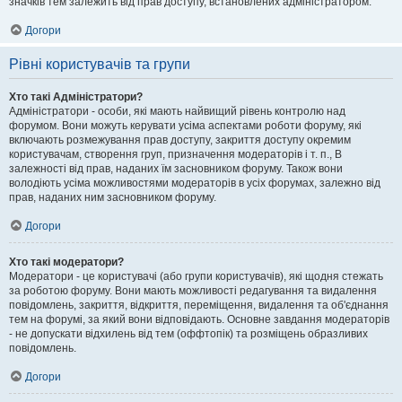
значків тем залежить від прав доступу, встановлених адміністратором.
Догори
Рівні користувачів та групи
Хто такі Адміністратори?
Адміністратори - особи, які мають найвищий рівень контролю над
форумом. Вони можуть керувати усіма аспектами роботи форуму, які
включають розмежування прав доступу, закриття доступу окремим
користувачам, створення груп, призначення модераторів і т. п., В
залежності від прав, наданих їм засновником форуму. Також вони
володіють усіма можливостями модераторів в усіх форумах, залежно від
прав, наданих ним засновником форуму.
Догори
Хто такі модератори?
Модератори - це користувачі (або групи користувачів), які щодня стежать
за роботою форуму. Вони мають можливості редагування та видалення
повідомлень, закриття, відкриття, переміщення, видалення та об'єднання
тем на форумі, за який вони відповідають. Основне завдання модераторів
- не допускати відхилень від тем (оффтопік) та розміщень образливих
повідомлень.
Догори