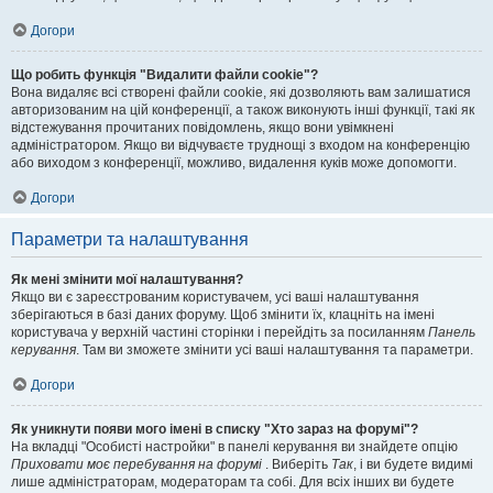
Догори
Що робить функція "Видалити файли cookie"?
Вона видаляє всі створені файли cookie, які дозволяють вам залишатися
авторизованим на цій конференції, а також виконують інші функції, такі як
відстежування прочитаних повідомлень, якщо вони увімкнені
адміністратором. Якщо ви відчуваєте труднощі з входом на конференцію
або виходом з конференції, можливо, видалення куків може допомогти.
Догори
Параметри та налаштування
Як мені змінити мої налаштування?
Якщо ви є зареєстрованим користувачем, усі ваші налаштування
зберігаються в базі даних форуму. Щоб змінити їх, клацніть на імені
користувача у верхній частині сторінки і перейдіть за посиланням
Панель
керування
. Там ви зможете змінити усі ваші налаштування та параметри.
Догори
Як уникнути появи мого імені в списку "Хто зараз на форумі"?
На вкладці "Особисті настройки" в панелі керування ви знайдете опцію
Приховати моє перебування на форумі
. Виберіть
Так
, і ви будете видимі
лише адміністраторам, модераторам та собі. Для всіх інших ви будете