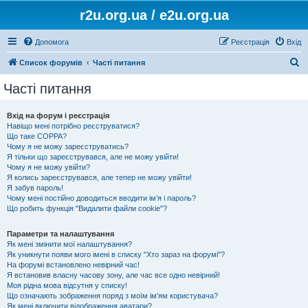
r2u.org.ua / e2u.org.ua
Допомога
Реєстрація
Вхід
П
Список форумів
Часті питання
о
Часті питання
ш
у
Вхід на форум і реєстрація
Навіщо мені потрібно реєструватися?
к
Що таке COPPA?
Чому я не можу зареєструватись?
Я тільки що зареєструвався, але не можу увійти!
Чому я не можу увійти?
Я колись зареєструвався, але тепер не можу увійти!
Я забув пароль!
Чому мені постійно доводиться вводити ім’я і пароль?
Що робить функція "Видалити файли cookie"?
Параметри та налаштування
Як мені змінити мої налаштування?
Як уникнути появи мого імені в списку "Хто зараз на форумі"?
На форумі встановлено невірний час!
Я встановив власну часову зону, але час все одно невірний!
Моя рідна мова відсутня у списку!
Що означають зображення поряд з моїм ім'ям користувача?
Як мені включити відображення аватари?