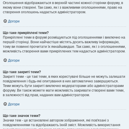
Оголошення відображаються в верхній частині кожної сторінки форуму, в
якому вони створені. Так само, як і з важливими оголошеннями, право на
створення оголошень надається адміністратором.
Догори
Що таке прикріплені теми?
Прикріплені теми в форумі розміщуються під оголошеннями і виключно на
першій сторінці. Вони найчастіше містять досить важливу інформацію,
тому ви повинні прочитати їх якнайшвидше. Так само, як і з оголошеннями,
можливість створення вами прикріплених тем надається адміністратором.
Догори
Що таке закриті теми?
Закриті теми - це такі теми, в яких користувачі більше не можуть залишати
повідомлення і будь-які опитування в них автоматично завершуються.
Теми можуть бути закриті виключно модераторами або адміністраторами
форуму. Ви також можете мати можливість закривати створені вами теми,
в залежності від прав, наданих вам адміністратором.
Догори
Що таке значок теми?
Значки тем - це встановлені автором зображення, які пов'язані з
повідомленнями та відображають їхній зміст. Можливість використання