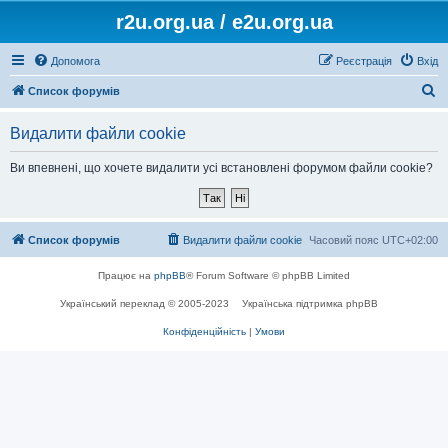
r2u.org.ua / e2u.org.ua
Допомога
Реєстрація
Вхід
П
Список форумів
о
Видалити файли cookie
ш
у
Ви впевнені, що хочете видалити усі встановлені форумом файли cookie?
к
Список форумів
Видалити файли cookie
Часовий пояс
UTC+02:00
Працює на
phpBB
® Forum Software © phpBB Limited
Український переклад © 2005-2023
Українська підтримка phpBB
Конфіденційність
|
Умови