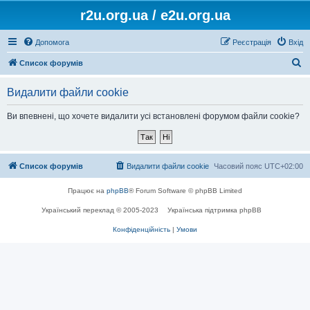
r2u.org.ua / e2u.org.ua
Допомога
Реєстрація
Вхід
П
Список форумів
о
Видалити файли cookie
ш
у
Ви впевнені, що хочете видалити усі встановлені форумом файли cookie?
к
Список форумів
Видалити файли cookie
Часовий пояс
UTC+02:00
Працює на
phpBB
® Forum Software © phpBB Limited
Український переклад © 2005-2023
Українська підтримка phpBB
Конфіденційність
|
Умови