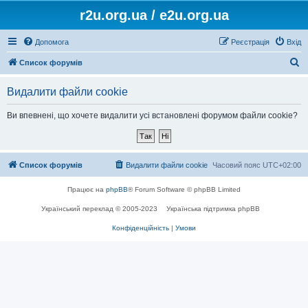
r2u.org.ua / e2u.org.ua
Допомога
Реєстрація
Вхід
П
Список форумів
о
Видалити файли cookie
ш
у
Ви впевнені, що хочете видалити усі встановлені форумом файли cookie?
к
Список форумів
Видалити файли cookie
Часовий пояс
UTC+02:00
Працює на
phpBB
® Forum Software © phpBB Limited
Український переклад © 2005-2023
Українська підтримка phpBB
Конфіденційність
|
Умови