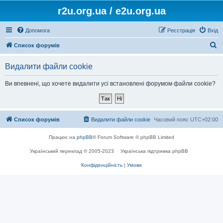
r2u.org.ua / e2u.org.ua
Допомога
Реєстрація
Вхід
П
Список форумів
о
Видалити файли cookie
ш
у
Ви впевнені, що хочете видалити усі встановлені форумом файли cookie?
к
Список форумів
Видалити файли cookie
Часовий пояс
UTC+02:00
Працює на
phpBB
® Forum Software © phpBB Limited
Український переклад © 2005-2023
Українська підтримка phpBB
Конфіденційність
|
Умови