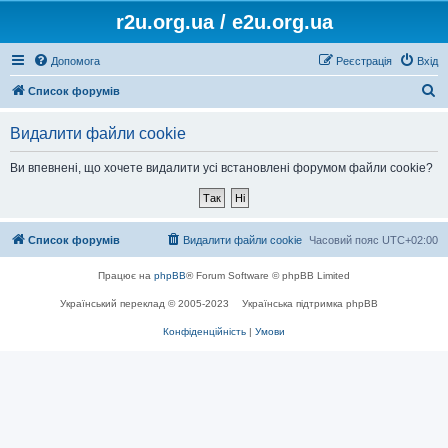
r2u.org.ua / e2u.org.ua
Допомога
Реєстрація
Вхід
П
Список форумів
о
Видалити файли cookie
ш
у
Ви впевнені, що хочете видалити усі встановлені форумом файли cookie?
к
Список форумів
Видалити файли cookie
Часовий пояс
UTC+02:00
Працює на
phpBB
® Forum Software © phpBB Limited
Український переклад © 2005-2023
Українська підтримка phpBB
Конфіденційність
|
Умови