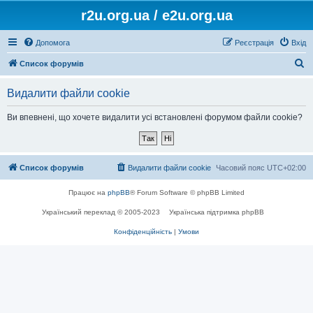
r2u.org.ua / e2u.org.ua
Допомога
Реєстрація
Вхід
П
Список форумів
о
Видалити файли cookie
ш
у
Ви впевнені, що хочете видалити усі встановлені форумом файли cookie?
к
Список форумів
Видалити файли cookie
Часовий пояс
UTC+02:00
Працює на
phpBB
® Forum Software © phpBB Limited
Український переклад © 2005-2023
Українська підтримка phpBB
Конфіденційність
|
Умови