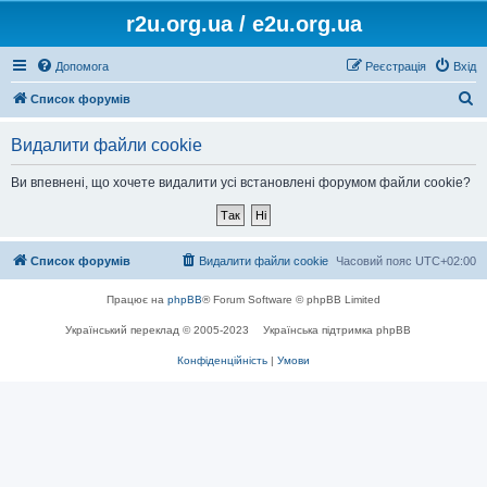
r2u.org.ua / e2u.org.ua
Допомога
Реєстрація
Вхід
П
Список форумів
о
Видалити файли cookie
ш
у
Ви впевнені, що хочете видалити усі встановлені форумом файли cookie?
к
Список форумів
Видалити файли cookie
Часовий пояс
UTC+02:00
Працює на
phpBB
® Forum Software © phpBB Limited
Український переклад © 2005-2023
Українська підтримка phpBB
Конфіденційність
|
Умови